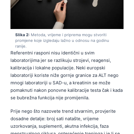
Slika 2:
Metoda, vrijeme i priprema mogu stvoriti
promjene koje izgledaju lažno u odnosu na godinu
ranije.
Referentni rasponi nisu identični u svim
laboratorijima jer se razlikuju strojevi, reagensi,
kalibracija i lokalne populacije. Neki europski
laboratoriji koriste niže gornje granice za ALT nego
mnogi laboratoriji u SAD-u, a kreatinin se može
pomaknuti nakon ponovne kalibracije testa čak i kada
se bubrežna funkcija nije promijenila.
Prije nego što nazovete trend stvarnim, provjerite
dosadne detalje: broj sati natašte, vrijeme
uzorkovanja, suplementi, akutna infekcija, faza
menstrualnog ciklusa, opterećenje treninga i je li se