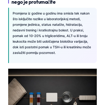
nego je protumačite
Promjena iz godine u godinu ima smisla tek nakon
što isključite razlike u laboratorijskoj metodi,
promjene jedinica, status natašte, hidrataciju,
nedavni trening i kratkotrajnu bolest. U praksi,
pomak od 10-20% u trigliceridima, ALT-u ili broju
leukocita može biti uobičajena biološka varijacija,
dok isti postotni pomak u TSH-u ili kreatininu može
zaslužiti pomniju pozornost.