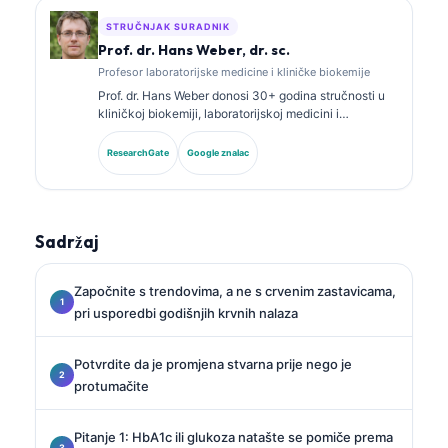
STRUČNJAK SURADNIK
Prof. dr. Hans Weber, dr. sc.
Profesor laboratorijske medicine i kliničke biokemije
Prof. dr. Hans Weber donosi 30+ godina stručnosti u
kliničkoj biokemiji, laboratorijskoj medicini i
istraživanju biomarkera. Bivši predsjednik Njemačkog
društva za kliničku kemiju, specijalizirao se za
ResearchGate
Google znalac
analizu dijagnostičkih panela, standardizaciju
biomarkera i laboratorijsku medicinu uz pomoć AI-ja.
Sadržaj
Započnite s trendovima, a ne s crvenim zastavicama,
pri usporedbi godišnjih krvnih nalaza
Potvrdite da je promjena stvarna prije nego je
protumačite
Pitanje 1: HbA1c ili glukoza natašte se pomiče prema