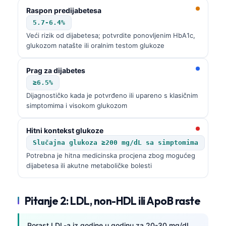
Raspon predijabetesa
5.7-6.4%
Veći rizik od dijabetesa; potvrdite ponovljenim HbA1c,
glukozom natašte ili oralnim testom glukoze
Prag za dijabetes
≥6.5%
Dijagnostičko kada je potvrđeno ili upareno s klasičnim
simptomima i visokom glukozom
Hitni kontekst glukoze
Slučajna glukoza ≥200 mg/dL sa simptomima
Potrebna je hitna medicinska procjena zbog mogućeg
dijabetesa ili akutne metaboličke bolesti
Pitanje 2: LDL, non-HDL ili ApoB raste
Porast LDL-a iz godine u godinu za 20-30 mg/dL