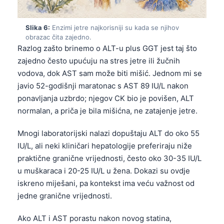
Gàidhlig
Euskara
Slika 6:
Enzimi jetre najkorisniji su kada se njihov
Македонски јазик
obrazac čita zajedno.
Razlog zašto brinemo o ALT-u plus GGT jest taj što
Latviešu valoda
zajedno često upućuju na stres jetre ili žučnih
Galego
vodova, dok AST sam može biti mišić. Jednom mi se
অসমীয়া
javio 52-godišnji maratonac s AST 89 IU/L nakon
ponavljanja uzbrdo; njegov CK bio je povišen, ALT
සිංහල
normalan, a priča je bila mišićna, ne zatajenje jetre.
سنڌي
پښتو
Mnogi laboratorijski nalazi dopuštaju ALT do oko 55
IU/L, ali neki kliničari hepatologije preferiraju niže
praktične granične vrijednosti, često oko 30-35 IU/L
Slovenčina
u muškaraca i 20-25 IU/L u žena. Dokazi su ovdje
Suomi
iskreno miješani, pa kontekst ima veću važnost od
jedne granične vrijednosti.
Қазақ тілі
Català
Ako ALT i AST porastu nakon novog statina,