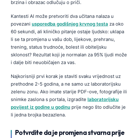
brzina i obrazac odlučuju o priči.
Kantesti AI može pretvoriti dva učitana nalaza u
povezani
usporedba godišnjeg krvnog testa
za oko
60 sekundi, ali kliničko pitanje ostaje ljudsko: uklapa
li se ta promjena u vašu dob, lijekove, prehranu,
trening, status trudnoće, bolest ili obiteljsku
sklonost? Rezultat koji je normalan za 95% ljudi može
i dalje biti neuobičajen za vas.
Najkorisniji prvi korak je staviti svaku vrijednost uz
prethodne 2-5 godina, a ne samo uz laboratorijsku
zelenu zonu. Ako imate starije PDF-ove, fotografije ili
snimke zaslona s portala, izgradite
laboratorijsku
povijest iz godine u godinu
prije nego što odlučite je
li jedna brojka bezazlena.
Potvrdite da je promjena stvarna prije