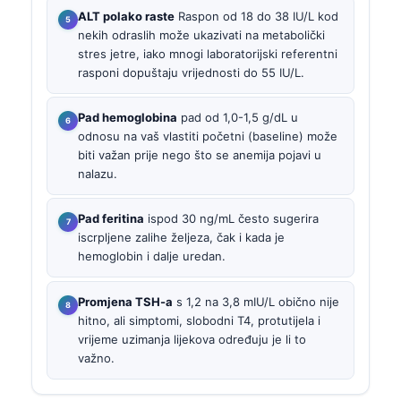
ALT polako raste
Raspon od 18 do 38 IU/L kod
nekih odraslih može ukazivati na metabolički
stres jetre, iako mnogi laboratorijski referentni
rasponi dopuštaju vrijednosti do 55 IU/L.
Pad hemoglobina
pad od 1,0-1,5 g/dL u
odnosu na vaš vlastiti početni (baseline) može
biti važan prije nego što se anemija pojavi u
nalazu.
Pad feritina
ispod 30 ng/mL često sugerira
iscrpljene zalihe željeza, čak i kada je
hemoglobin i dalje uredan.
Promjena TSH-a
s 1,2 na 3,8 mIU/L obično nije
hitno, ali simptomi, slobodni T4, protutijela i
vrijeme uzimanja lijekova određuju je li to
važno.