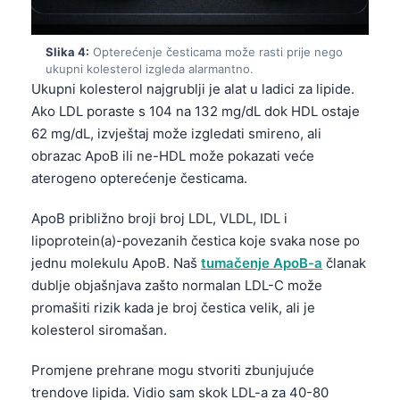
Slika 4:
Opterećenje česticama može rasti prije nego
ukupni kolesterol izgleda alarmantno.
Ukupni kolesterol najgrublji je alat u ladici za lipide.
Ako LDL poraste s 104 na 132 mg/dL dok HDL ostaje
62 mg/dL, izvještaj može izgledati smireno, ali
obrazac ApoB ili ne-HDL može pokazati veće
aterogeno opterećenje česticama.
ApoB približno broji broj LDL, VLDL, IDL i
lipoprotein(a)-povezanih čestica koje svaka nose po
jednu molekulu ApoB. Naš
tumačenje ApoB-a
članak
dublje objašnjava zašto normalan LDL-C može
promašiti rizik kada je broj čestica velik, ali je
kolesterol siromašan.
Promjene prehrane mogu stvoriti zbunjujuće
trendove lipida. Vidio sam skok LDL-a za 40-80