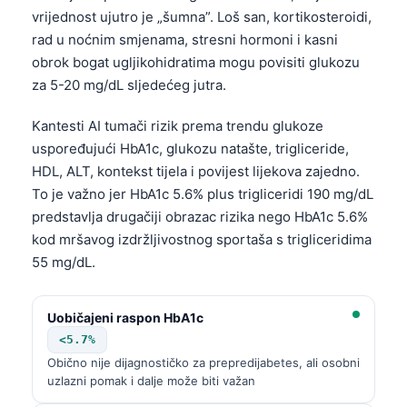
vrijednost ujutro je „šumna”. Loš san, kortikosteroidi,
rad u noćnim smjenama, stresni hormoni i kasni
obrok bogat ugljikohidratima mogu povisiti glukozu
za 5-20 mg/dL sljedećeg jutra.
Kantesti AI tumači rizik prema trendu glukoze
uspoređujući HbA1c, glukozu natašte, trigliceride,
HDL, ALT, kontekst tijela i povijest lijekova zajedno.
To je važno jer HbA1c 5.6% plus trigliceridi 190 mg/dL
predstavlja drugačiji obrazac rizika nego HbA1c 5.6%
kod mršavog izdržljivostnog sportaša s trigliceridima
55 mg/dL.
Uobičajeni raspon HbA1c
<5.7%
Obično nije dijagnostičko za prepredijabetes, ali osobni
uzlazni pomak i dalje može biti važan