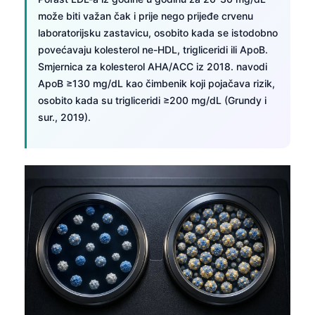
može biti važan čak i prije nego prijeđe crvenu
laboratorijsku zastavicu, osobito kada se istodobno
povećavaju kolesterol ne-HDL, trigliceridi ili ApoB.
Smjernica za kolesterol AHA/ACC iz 2018. navodi
ApoB ≥130 mg/dL kao čimbenik koji pojačava rizik,
osobito kada su trigliceridi ≥200 mg/dL (Grundy i
sur., 2019).