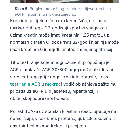
Slika 5:
Pregled bubrežnog trenda zahtijeva kreatinin,
eGFR i albumin u mokraći zajedno.
Kreatinin je djelomično marker mišića, ne samo
marker bubrega. 29-godišnji sportaš snage koji
uzima kreatin može imati kreatinin 1,25 mg/dL uz
normalan cistatin C, dok krhka 82-godišnjakinja može
imati kreatinin 0,9 mg/dL unatoč smanjenoj filtraciji.
Tiho testiranje koje mnogi pacijenti propuštaju je
ACR u mokraći. ACR 30-300 mg/g može otkriti rani
stres bubrega prije nego kreatinin poraste, i naš
testiranju ACR u mokraći
vodič objašnjava zašto mu
pripada uz eGFR u dijabetesu, hipertenziji i
obiteljskoj bubrežnoj bolesti.
Porast BUN-a uz stabilan kreatinin često upućuje na
dehidraciju, visok unos proteina, gubitak tekućine iz
gastrointestinalnog trakta ili primjenu