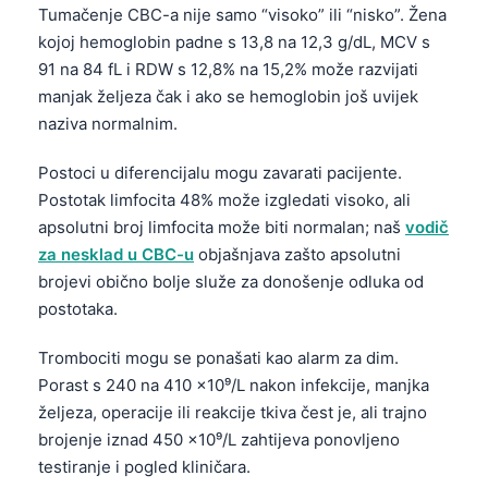
日本語
Tumačenje CBC-a nije samo “visoko” ili “nisko”. Žena
kojoj hemoglobin padne s 13,8 na 12,3 g/dL, MCV s
Eesti
91 na 84 fL i RDW s 12,8% na 15,2% može razvijati
Azərbaycan dili
manjak željeza čak i ako se hemoglobin još uvijek
Bosanski
naziva normalnim.
Svenska
Postoci u diferencijalu mogu zavarati pacijente.
Српски језик
Postotak limfocita 48% može izgledati visoko, ali
apsolutni broj limfocita može biti normalan; naš
vodič
Íslenska
za nesklad u CBC-u
objašnjava zašto apsolutni
Հայերեն
brojevi obično bolje služe za donošenje odluka od
Bahasa Indonesia
postotaka.
हिन्दी
Trombociti mogu se ponašati kao alarm za dim.
Nederlands
Porast s 240 na 410 x10⁹/L nakon infekcije, manjka
Dansk
željeza, operacije ili reakcije tkiva čest je, ali trajno
brojenje iznad 450 x10⁹/L zahtijeva ponovljeno
Български
testiranje i pogled kliničara.
فارسی