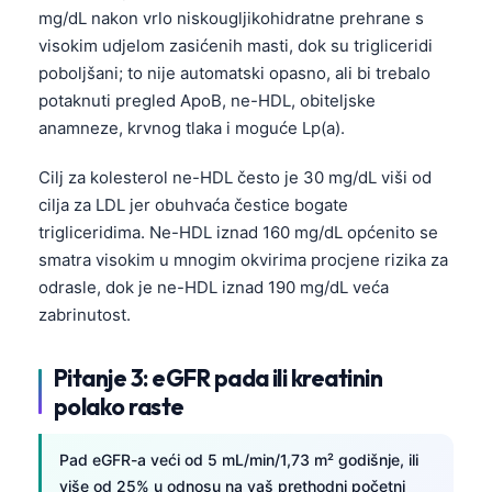
mg/dL nakon vrlo niskougljikohidratne prehrane s
visokim udjelom zasićenih masti, dok su trigliceridi
poboljšani; to nije automatski opasno, ali bi trebalo
potaknuti pregled ApoB, ne-HDL, obiteljske
anamneze, krvnog tlaka i moguće Lp(a).
Cilj za kolesterol ne-HDL često je 30 mg/dL viši od
cilja za LDL jer obuhvaća čestice bogate
trigliceridima. Ne-HDL iznad 160 mg/dL općenito se
smatra visokim u mnogim okvirima procjene rizika za
odrasle, dok je ne-HDL iznad 190 mg/dL veća
zabrinutost.
Pitanje 3: eGFR pada ili kreatinin
polako raste
Pad eGFR-a veći od 5 mL/min/1,73 m² godišnje, ili
više od 25% u odnosu na vaš prethodni početni