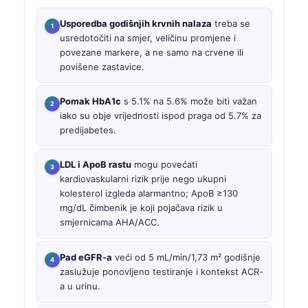
Usporedba godišnjih krvnih nalaza
treba se
usredotočiti na smjer, veličinu promjene i
povezane markere, a ne samo na crvene ili
povišene zastavice.
Pomak HbA1c
s 5.1% na 5.6% može biti važan
iako su obje vrijednosti ispod praga od 5.7% za
predijabetes.
LDL i ApoB rastu
mogu povećati
kardiovaskularni rizik prije nego ukupni
kolesterol izgleda alarmantno; ApoB ≥130
mg/dL čimbenik je koji pojačava rizik u
smjernicama AHA/ACC.
Pad eGFR-a
veći od 5 mL/min/1,73 m² godišnje
zaslužuje ponovljeno testiranje i kontekst ACR-
a u urinu.