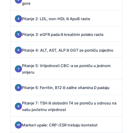
gore
Pitanje 2: LDL, non-HDL ili ApoB raste
Pitanje 3: eGFR pada ili kreatinin polako raste
Pitanje 4: ALT, AST, ALP ili GGT se pomiču zajedno
Pitanje 5: Vrijednosti CBC-a se pomiču u jednom
smjeru
Pitanje 6: Ferritin, B12 ili zalihe vitamina D padaju
Pitanje 7: TSH ili slobodni T4 se pomiču u odnosu na
vašu početnu vrijednost
Markeri upale: CRP i ESR trebaju kontekst