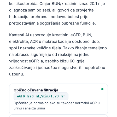
kortikosteroida. Omjer BUN/kreatinin iznad 20:1 nije
dijagnoza sam po sebi, ali govori da provjerite
hidrataciju, prehranu i nedavnu bolest prije
pretpostavljanja pogoršanja bubrežne funkcije.
Kantesti AI uspoređuje kreatinin, eGFR, BUN,
elektrolite, ACR u mokraći kada je dostupno, dob,
spol i naznake veličine tijela. Takvo čitanje temeljeno
na obrascu sigurnije je od reakcije na jednu
vrijednost eGFR-a, osobito blizu 60, gdje
zaokruživanje i jednadžbe mogu stvoriti nepotrebnu
uzbunu.
Obično očuvana filtracija
eGFR ≥90 mL/min/1.73 m²
Općenito je normalno ako su također normalni ACR u
urinu i analiza urina