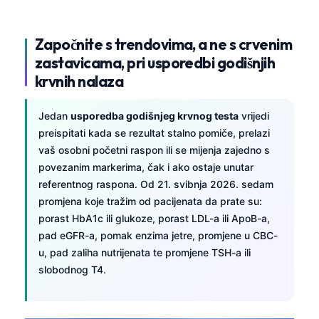
Započnite s trendovima, a ne s crvenim
zastavicama, pri usporedbi godišnjih
krvnih nalaza
Jedan
usporedba godišnjeg krvnog testa
vrijedi
preispitati kada se rezultat stalno pomiče, prelazi
vaš osobni početni raspon ili se mijenja zajedno s
povezanim markerima, čak i ako ostaje unutar
referentnog raspona. Od 21. svibnja 2026. sedam
promjena koje tražim od pacijenata da prate su:
porast HbA1c ili glukoze, porast LDL-a ili ApoB-a,
pad eGFR-a, pomak enzima jetre, promjene u CBC-
u, pad zaliha nutrijenata te promjene TSH-a ili
slobodnog T4.