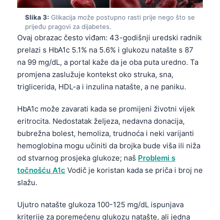
Slika 3:
Glikacija može postupno rasti prije nego što se
prijeđu pragovi za dijabetes.
Ovaj obrazac često viđam: 43-godišnji uredski radnik
prelazi s HbA1c 5.1% na 5.6% i glukozu natašte s 87
na 99 mg/dL, a portal kaže da je oba puta uredno. Ta
promjena zaslužuje kontekst oko struka, sna,
triglicerida, HDL-a i inzulina natašte, a ne paniku.
HbA1c može zavarati kada se promijeni životni vijek
eritrocita. Nedostatak željeza, nedavna donacija,
bubrežna bolest, hemoliza, trudnoća i neki varijanti
hemoglobina mogu učiniti da brojka bude viša ili niža
od stvarnog prosjeka glukoze; naš
Problemi s
točnošću A1c
Vodič je koristan kada se priča i broj ne
slažu.
Ujutro natašte glukoza 100-125 mg/dL ispunjava
kriterije za poremećenu glukozu natašte, ali jedna