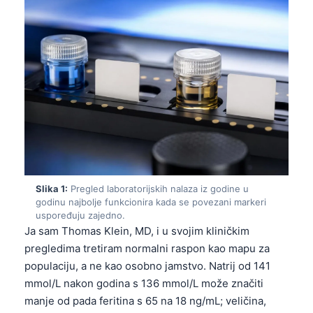
Slika 1:
Pregled laboratorijskih nalaza iz godine u
godinu najbolje funkcionira kada se povezani markeri
uspoređuju zajedno.
Ja sam Thomas Klein, MD, i u svojim kliničkim
pregledima tretiram normalni raspon kao mapu za
populaciju, a ne kao osobno jamstvo. Natrij od 141
mmol/L nakon godina s 136 mmol/L može značiti
manje od pada feritina s 65 na 18 ng/mL; veličina,