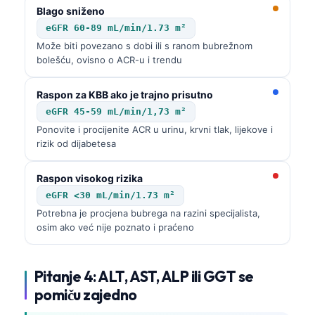
Blago sniženo
eGFR 60-89 mL/min/1.73 m²
Može biti povezano s dobi ili s ranom bubrežnom
bolešću, ovisno o ACR-u i trendu
Raspon za KBB ako je trajno prisutno
eGFR 45-59 mL/min/1,73 m²
Ponovite i procijenite ACR u urinu, krvni tlak, lijekove i
rizik od dijabetesa
Raspon visokog rizika
eGFR <30 mL/min/1.73 m²
Potrebna je procjena bubrega na razini specijalista,
osim ako već nije poznato i praćeno
Pitanje 4: ALT, AST, ALP ili GGT se
Norsk bokmål
pomiču zajedno
Ślōnskŏ gŏdka