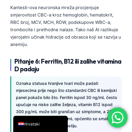
简体中文
Kantesti-ova neuronska mreža procjenjuje
smjerovitost CBC-a kroz hemoglobin, hematokrit,
Română
RBC broj, MCV, MCH, RDW, podskupove WBC-a,
Türkçe
trombocite i prethodne nalaze. Tako naš AI razlikuje
Ελληνικά
vjerojatni učinak hidracije od obrasca koji se razvija u
anemiju.
Português
Español
Pitanje 6: Ferritin, B12 ili zalihe vitamina
Italiano
D padaju
עִבְרִית
Oznaka statusa hranjive tvari može padati
Français
mjesecima prije nego što standardni CBC ili kemijski
العربية
panel pokaže bilo što. Ferritin ispod 30 ng/mL često
Deutsch
upućuje na niske zalihe željeza, vitamin B12 ispod
300 pg/mL može biti graničan uz simptome, a 25-
English
OH vitamin D ispod 20 ng/mL općenito se smatra
Hrvatski
nedostatnim za zdravlje kostiju.