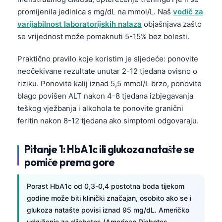
promijenila jedinica s mg/dL na mmol/L. Naš
vodič za
varijabilnost laboratorijskih nalaza
objašnjava zašto
se vrijednost može pomaknuti 5-15% bez bolesti.
Praktično pravilo koje koristim je sljedeće: ponovite
neočekivane rezultate unutar 2-12 tjedana ovisno o
riziku. Ponovite kalij iznad 5,5 mmol/L brzo, ponovite
blago povišen ALT nakon 4-8 tjedana izbjegavanja
teškog vježbanja i alkohola te ponovite granični
feritin nakon 8-12 tjedana ako simptomi odgovaraju.
Pitanje 1: HbA1c ili glukoza natašte se
pomiče prema gore
Porast HbA1c od 0,3-0,4 postotna boda tijekom
godine može biti klinički značajan, osobito ako se i
glukoza natašte povisi iznad 95 mg/dL. Američko
udruženje za dijabetes (American Diabetes