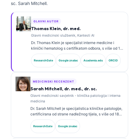
sc. Sarah Mitchell.
GLAVNI AUTOR
Thomas Klein, dr. med.
Glavni medicinski službenik, Kantesti AI
Dr. Thomas Klein je specijalist interne medicine i
klinički hematolog s certifikatom odbora, s više od 15
godina iskustva u laboratorijskoj medicini i kliničkoj
analizi uz pomoć AI-ja. Kao glavni liječnik (Chief
ResearchGate
Google znalac
Academia.edu
ORCID
Medical Officer) u Kantesti AI, pruža klinički nadzor
nad medicinskom točnošću vlasničke neuronske
mreže. Dr. Klein opsežno je objavljivao radove o
tumačenju biomarkera i laboratorijskoj dijagnostici na
MEDICINSKI RECENZENT
temu laboratorijske medicine.
Sarah Mitchell, dr. med., dr. sc.
Glavni medicinski savjetnik - klinička patologija i interna
medicina
Dr. Sarah Mitchell je specijalistica kliničke patologije,
certificirana od strane nadležnog tijela, s više od 18
godina iskustva u laboratorijskoj medicini i
dijagnostičkoj analizi. Ima specijalističke certifikate iz
ResearchGate
Google znalac
kliničke kemije te je opsežno objavljivala o panelima
biomarkera i laboratorijskoj analizi u kliničkoj praksi.