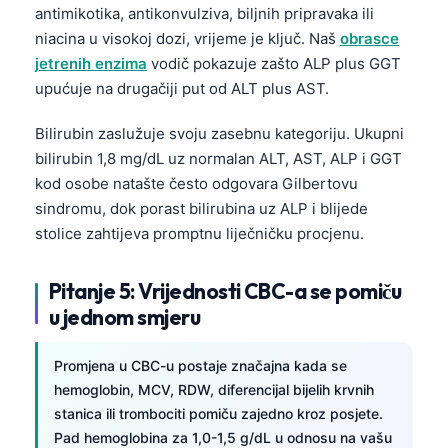
antimikotika, antikonvulziva, biljnih pripravaka ili
O‘zbekcha
niacina u visokoj dozi, vrijeme je ključ. Naš
obrasce
Українська
jetrenih enzima
vodič pokazuje zašto ALP plus GGT
አማርኛ
upućuje na drugačiji put od ALT plus AST.
Kiswahili
Bilirubin zaslužuje svoju zasebnu kategoriju. Ukupni
ភាសាខ្មែរ
bilirubin 1,8 mg/dL uz normalan ALT, AST, ALP i GGT
ဗမာစာ
kod osobe natašte često odgovara Gilbertovu
sindromu, dok porast bilirubina uz ALP i blijede
ไทย
stolice zahtijeva promptnu liječničku procjenu.
Tagalog
Tiếng Việt
Pitanje 5: Vrijednosti CBC-a se pomiču
Bahasa Melayu
u jednom smjeru
മലയാളം
Promjena u CBC-u postaje značajna kada se
ಕನ್ನಡ
hemoglobin, MCV, RDW, diferencijal bijelih krvnih
ગુજરાતી
stanica ili trombociti pomiču zajedno kroz posjete.
Pad hemoglobina za 1,0-1,5 g/dL u odnosu na vašu
தமிழ்