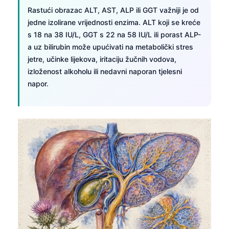
Rastući obrazac ALT, AST, ALP ili GGT važniji je od
Frysk
jedne izolirane vrijednosti enzima. ALT koji se kreće
Esperanto
s 18 na 38 IU/L, GGT s 22 na 58 IU/L ili porast ALP-
Беларуская мова
a uz bilirubin može upućivati na metabolički stres
jetre, učinke lijekova, iritaciju žučnih vodova,
Татар теле
izloženost alkoholu ili nedavni naporan tjelesni
Кыргызча
napor.
ئۇيغۇرچە
Cebuano
Basa Jawa
ພາສາລາວ
Монгол
Afrikaans
العربية المغربية
Occitan