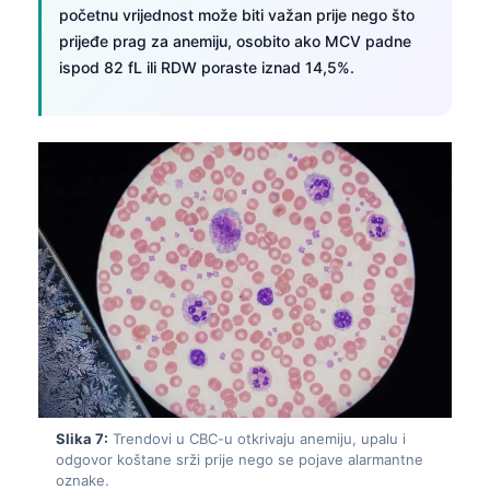
početnu vrijednost može biti važan prije nego što
తెలుగు
prijeđe prag za anemiju, osobito ako MCV padne
ispod 82 fL ili RDW poraste iznad 14,5%.
मराठी
اردو
বাংলা
Shqip
Magyar
Slovenščina
한국어
Polski
Lietuvių kalba
Русский
ქართული
Slika 7:
Trendovi u CBC-u otkrivaju anemiju, upalu i
odgovor koštane srži prije nego se pojave alarmantne
Čeština
oznake.