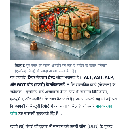
चित्र 1:
पूरे पैनल को पढ़ना आमतौर पर एक ही मार्कर के केवल परिमाण
(एब्सोल्यूट वैल्यू) से ज़्यादा व्याख्या बदल देता है।.
यह वाक्यांश
लिवर फंक्शन टेस्ट
थोड़ा भ्रामक है।.
ALT, AST, ALP,
और GGT चोट (इंजरी) के संकेतक हैं
, न कि वास्तविक कार्य (फंक्शन) के
संकेतक—इसीलिए कई असामान्य पैनल फिर भी सामान्य बिलिरुबिन,
एल्ब्यूमिन, और क्लॉटिंग के साथ बैठ जाते हैं। अगर आपको यह भी नहीं पता
कि आपकी केमिस्ट्री रिपोर्ट में क्या-क्या शामिल है, तो हमारे
मानक रक्त
जांच
एक उपयोगी शुरुआती बिंदु है।.
कच्चे (रॉ) नंबरों की तुलना में सामान्य की ऊपरी सीमा (ULN) के गुणक