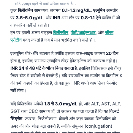
छोटे एंज़ाइम बढ़ने से कहीं अधिक बदलती है।.
कुल
बिलीरुबिन
सामान्यतः लगभग
0.1-1.2 mg/dL
.
एल्बुमिन
आमतौर
पर
3.5-5.0 g/dL
, और
INR
आम तौर पर
0.8-1.1
ऐसे व्यक्ति में जो
वारफारिन नहीं ले रहा हो।
इन पर हमारी अलग गाइड्स
बिलीरुबिन
,
पीटी/आईएनआर
, और
सीरम
प्रोटीन
मदद करती हैं जब ये मान भ्रमित करने वाले हों।.
एल्ब्यूमिन धीरे-धीरे बदलता है क्योंकि इसका हाफ-लाइफ लगभग
20 दिन
,
होता है, इसलिए सामान्य एल्ब्यूमिन तीव्र हेपेटाइटिस को नकारता नहीं है।.
INR 24 से 48 घंटे के भीतर बिगड़ सकता है
, इसलिए चिकित्सक इसे तीव्र
लिवर चोट में बारीकी से देखते हैं। यदि वारफारिन का उपयोग या विटामिन K
की कमी कहानी का हिस्सा है, तो बढ़ा हुआ INR अपने आप लिवर फेल्योर
नहीं होता।.
यदि बिलिरुबिन अकेले
1.8 से 3.0 mg/dL
हो, और ALT, AST, ALP,
GGT तथा CBC सामान्य हों, तो अक्सर यह पता चलता है कि यह
गिल्बर्ट
सिंड्रोम
. उपवास, निर्जलीकरण, बीमारी और कड़ा व्यायाम बिलीरुबिन को
ऊपर की ओर थोड़ा बढ़ा सकते हैं, क्योंकि संयुग्मन (conjugation)