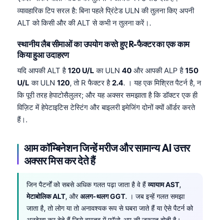
व्यावहारिक टिप सरल है: बिना पहले प्रिंटेड ULN की तुलना किए अपनी
ALT को किसी और की ALT से कभी न तुलना करें।.
स्थानीय लैब सीमाओं का उपयोग करते हुए R-फैक्टर का एक काम
किया हुआ उदाहरण
यदि आपकी ALT है
120 U/L
का ULN
40
और आपकी ALP है
150
U/L
का ULN
120
, तो R फैक्टर है
2.4
. । यह एक मिश्रित पैटर्न है, न
कि पूरी तरह हेपाटोसैलुलर; और यह अक्सर समझाता है कि डॉक्टर एक ही
विज़िट में हेपेटाइटिस टेस्टिंग और बाइलरी इमेजिंग दोनों क्यों ऑर्डर करते
हैं।.
आम कॉम्बिनेशन जिन्हें मरीज और सामान्य AI उत्तर
अक्सर मिस कर देते हैं
जिन पैटर्नों को सबसे अधिक गलत पढ़ा जाता है वे हैं
व्यायाम AST
,
मेटाबोलिक ALT
, और
अलग-थलग GGT
. । जब इन्हें गलत समझा
Norsk bokmål
जाता है, तो लोग या तो अनावश्यक रूप से घबरा जाते हैं या ऐसे पैटर्न को
Ślōnskŏ gŏdka
अनदेखा कर देते हैं जिसे वास्तव में फॉलो-अप की जरूरत होती है।.