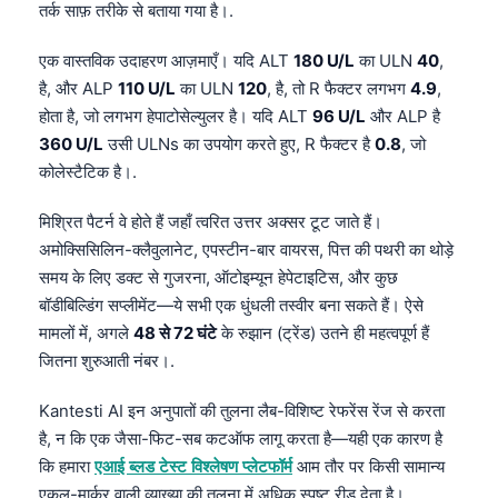
तर्क साफ़ तरीके से बताया गया है।.
एक वास्तविक उदाहरण आज़माएँ। यदि ALT
180 U/L
का ULN
40
,
है, और ALP
110 U/L
का ULN
120
, है, तो R फैक्टर लगभग
4.9
,
होता है, जो लगभग हेपाटोसेल्युलर है। यदि ALT
96 U/L
और ALP है
360 U/L
उसी ULNs का उपयोग करते हुए, R फैक्टर है
0.8
, जो
कोलेस्टैटिक है।.
मिश्रित पैटर्न वे होते हैं जहाँ त्वरित उत्तर अक्सर टूट जाते हैं।
अमोक्सिसिलिन-क्लैवुलानेट, एपस्टीन-बार वायरस, पित्त की पथरी का थोड़े
समय के लिए डक्ट से गुजरना, ऑटोइम्यून हेपेटाइटिस, और कुछ
बॉडीबिल्डिंग सप्लीमेंट—ये सभी एक धुंधली तस्वीर बना सकते हैं। ऐसे
मामलों में, अगले
48 से 72 घंटे
के रुझान (ट्रेंड) उतने ही महत्वपूर्ण हैं
जितना शुरुआती नंबर।.
Kantesti AI इन अनुपातों की तुलना लैब-विशिष्ट रेफरेंस रेंज से करता
है, न कि एक जैसा-फिट-सब कटऑफ लागू करता है—यही एक कारण है
कि हमारा
एआई ब्लड टेस्ट विश्लेषण प्लेटफॉर्म
आम तौर पर किसी सामान्य
एकल-मार्कर वाली व्याख्या की तुलना में अधिक स्पष्ट रीड देता है।