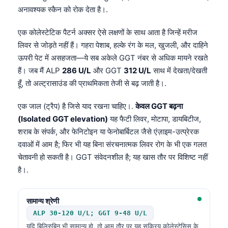
अनावश्यक स्कैन को रोक देता है।.
एक कोलेस्टेटिक पैटर्न अक्सर ऐसे लक्षणों के साथ आता है जिन्हें मरीज
लिवर से जोड़ते नहीं हैं। गहरा पेशाब, हल्के रंग के मल, खुजली, और दाहिने
ऊपरी पेट में असहजता—ये सब अकेले GGT नंबर से अधिक मायने रखते
हैं। जब मैं ALP
286 U/L
और GGT
312 U/L
साथ में देखता/देखती
हूँ, तो अल्ट्रासाउंड की प्राथमिकता तेजी से बढ़ जाती है।.
एक जाल (ट्रैप) है जिसे याद रखना चाहिए।.
केवल GGT बढ़ना
(Isolated GGT elevation)
यह फैटी लिवर, मोटापा, डायबिटीज,
शराब के संपर्क, और फेनिटोइन या फेनोबार्बिटल जैसे एंज़ाइम-उत्प्रेरक
दवाओं में आम है; फिर भी यह बिना संरचनात्मक लिवर रोग के भी एक गलत
चेतावनी हो सकती है। GGT संवेदनशील है; यह खास तौर पर विशिष्ट नहीं
है।.
सामान्य श्रेणी
ALP 30-120 U/L; GGT 9-48 U/L
यदि बिलिरुबिन भी सामान्य हो, तो आम तौर पर यह सक्रिय कोलेस्टेसिस के