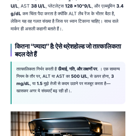
Català
U/L
, AST
38 U/L
, प्लेटलेट्स
128 ×10^9/L
, और एल्ब्यूमिन
3.4
g/dL
कम चिंता पैदा करता है क्योंकि ALT लैब रेंज के भीतर बैठा है,
O‘zbekcha
लेकिन यह वह गलत संख्या है जिस पर ध्यान टिकाना चाहिए। साथ वाले
Українська
मार्कर ही असली कहानी बताते हैं।.
አማርኛ
Kiswahili
कितना “ज्यादा” है: ऐसे थ्रेशहोल्ड जो तात्कालिकता
बदल देते हैं
ភាសាខ្មែរ
ဗမာစာ
तात्कालिकता निर्भर करती है
ऊँचाई, गति, और लक्षणों पर
. । एक सामान्य
ไทย
नियम के तौर पर, ALT या AST का
500 U/L
, से ऊपर होना,
3
mg/dL
, या
1.5
मुझे तेजी से कदम उठाने पर मजबूर करता है—
Tagalog
खासकर अगर ये संख्याएँ बढ़ रही हों।.
Tiếng Việt
Bahasa Melayu
മലയാളം
ಕನ್ನಡ
ગુજરાતી