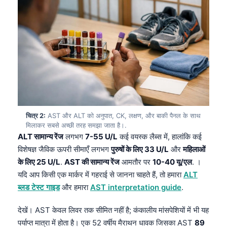
चित्र 2:
AST और ALT को अनुपात, CK, लक्षण, और बाकी पैनल के साथ
मिलाकर सबसे अच्छी तरह समझा जाता है।.
ALT सामान्य रेंज
लगभग
7-55 U/L
कई वयस्क लैब्स में, हालांकि कई
विशेषज्ञ जैविक ऊपरी सीमाएँ लगभग
पुरुषों के लिए 33 U/L
और
महिलाओं
के लिए 25 U/L
.
AST की सामान्य रेंज
आमतौर पर
10-40 यू/एल
. ।
यदि आप किसी एक मार्कर में गहराई से जानना चाहते हैं, तो हमारा
ALT
ब्लड टेस्ट गाइड
और हमारा
AST interpretation guide
.
देखें। AST केवल लिवर तक सीमित नहीं है; कंकालीय मांसपेशियों में भी यह
पर्याप्त मात्रा में होता है। एक 52 वर्षीय मैराथन धावक जिसका AST
89