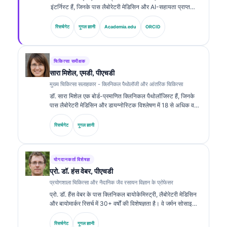
इंटर्निस्ट हैं, जिनके पास लैबोरेटरी मेडिसिन और AI-सहायता प्राप्त
क्लिनिकल विश्लेषण में 15 से अधिक वर्षों का अनुभव है। Kantesti AI
में मुख्य चिकित्सा अधिकारी के रूप में, वे स्वामित्व वाले न्यूरल नेटवर्क की
रिसर्चगेट
गूगल ज्ञानी
Academia.edu
ORCID
चिकित्सा सटीकता पर क्लिनिकल पर्यवेक्षण प्रदान करते हैं। डॉ. क्लाइन
ने बायोमार्कर व्याख्या और लैबोरेटरी मेडिसिन से संबंधित विषयों पर
लैबोरेटरी डायग्नोस्टिक्स के बारे में व्यापक रूप से प्रकाशित किया है।.
चिकित्सा समीक्षक
सारा मिशेल, एमडी, पीएचडी
मुख्य चिकित्सा सलाहकार - क्लिनिकल पैथोलॉजी और आंतरिक चिकित्सा
डॉ. सारा मिशेल एक बोर्ड-प्रमाणित क्लिनिकल पैथोलॉजिस्ट हैं, जिनके
पास लैबोरेटरी मेडिसिन और डायग्नोस्टिक विश्लेषण में 18 से अधिक वर्षों
का अनुभव है। उनके पास क्लिनिकल केमिस्ट्री में विशेष प्रमाणपत्र हैं
और उन्होंने क्लिनिकल प्रैक्टिस में बायोमार्कर पैनल तथा लैबोरेटरी
रिसर्चगेट
गूगल ज्ञानी
विश्लेषण पर व्यापक रूप से प्रकाशन किया है।.
योगदानकर्ता विशेषज्ञ
प्रो. डॉ. हंस वेबर, पीएचडी
प्रयोगशाला चिकित्सा और नैदानिक जैव रसायन विज्ञान के प्रोफेसर
प्रो. डॉ. हैंस वेबर के पास क्लिनिकल बायोकेमिस्ट्री, लैबोरेटरी मेडिसिन
और बायोमार्कर रिसर्च में 30+ वर्षों की विशेषज्ञता है। वे जर्मन सोसाइटी
फॉर क्लिनिकल केमिस्ट्री के पूर्व अध्यक्ष रहे हैं। वे डायग्नोस्टिक पैनल
विश्लेषण, बायोमार्कर मानकीकरण और एआई-सहायता प्राप्त लैबोरेटरी
रिसर्चगेट
गूगल ज्ञानी