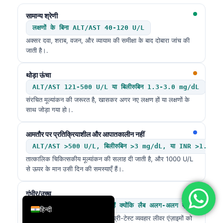
简体中文
सामान्य श्रेणी
लक्षणों के बिना ALT/AST 40-120 U/L
Română
अक्सर दवा, शराब, वजन, और व्यायाम की समीक्षा के बाद दोबारा जांच की
Türkçe
जाती है।.
Ελληνικά
थोड़ा ऊंचा
Português
ALT/AST 121-500 U/L या बिलीरुबिन 1.3-3.0 mg/dL
Español
संरचित मूल्यांकन की जरूरत है, खासकर अगर नए लक्षण हों या लक्षणों के
साथ जोड़ा गया हो।.
Italiano
עִבְרִית
आमतौर पर प्रतिक्रियाशील और आपातकालीन नहीं
Français
ALT/AST >500 U/L, बिलीरुबिन >3 mg/dL, या INR >1.5
तात्कालिक चिकित्सकीय मूल्यांकन की सलाह दी जाती है, और 1000 U/L
العربية
से ऊपर के मान उसी दिन की समस्याएँ हैं।.
Deutsch
English
गंभीर/उच्च
संदर्भ सीमाएँ अलग-अलग होती हैं क्योंकि लैब अलग-अलग एनालाइज़र, स
हिन्दी
संदर्भ अंतराल सार्वभौमिक नहीं हैं, और प्री-टेस्ट व्यवहार लीवर एंज़ाइमों को