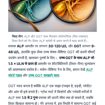
चित्र तीन:
ALP और GGT साथ मिलकर कोलेस्टेटिक (पित्त-रुकावट)
लिवर पैटर्न को गैर-लिवर ALP स्रोतों से अलग करने में मदद करते हैं।.
वयस्क
ALP
आमतौर पर लगभग
30-120 U/L
और
GGT
लगभग
9-
48 U/L
, हालांकि कुछ लैब्स उच्च सेक्स-विशिष्ट GGT की ऊपरी सीमाएँ
उपयोग करती हैं, खासकर पुरुषों के लिए।.
उच्च GGT के साथ ALP जो
1.5 × ULN से ऊपर हो
आमतौर पर हेपेटोबिलियरी (लिवर-पित्त) मूल्यांकन
की आवश्यकता दर्शाता है। मार्कर-विशिष्ट रेंज के लिए, हमारा देखें
ALP
संदर्भ गाइड
और
उच्च GGT समझाने वाला
.
GGT मदद करता है क्योंकि ALP एक साझा एंजाइम है; हड्डी, प्लेसेंटा
और आंत भी इसे बनाते हैं। ग्रोथ स्पर्ट में किशोरों और गर्भवती मरीजों में
ALP स्तर
1.5 से 2 गुना
वयस्क की ऊपरी सीमा तक हो सकते हैं, जबकि
लिवर बिल्कुल सामान्य हो। मेरे अनुभव में, इस स्थिति में सामान्य GGT कई