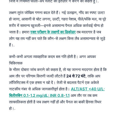
जिसे मैं नियमित फॉलो-अप स्लॉट का इंतज़ार न करने को कहता हूँ।.
Čeština
日本語
लक्षण तुरंत जोखिम गणना बदल देते हैं। नई उलझन, नींद का स्पष्ट उल्टा
हो जाना, आसानी से चोट लगना, उल्टी, गहरा पेशाब, पीले/फीके मल, या पूरे
Eesti
शरीर में सामान्य खुजली—इनसे असामान्य पैनल अधिक कार्रवाई योग्य हो
Azərbaycan dili
जाता है। हमारा
रक्त परीक्षण के लक्षणों का डिकोडर
तब मददगार है जब
Bosanski
लोग यह तय नहीं कर पाते कि कौन-से लक्षण किस लैब असामान्यता से जुड़े
हैं।.
Svenska
Српски језик
कभी-कभी अगला व्यावहारिक कदम बस गति होती है। अगर आपका
Íslenska
चिकित्सक
के भीतर दोबारा जांच कराने को कहता है, तो यह जानना मददगार होता है कि
Հայերեն
आम तौर पर परिणाम कितनी जल्दी लौटते हैं
24 से 72 घंटे
, ताकि आप
Bahasa Indonesia
लॉजिस्टिक्स में एक हफ्ता न खो दें। तेजी से बदलता पैटर्न एक अकेले
Nederlands
नाटकीय नंबर से अधिक जानकारीपूर्ण होता है।
ALT/AST <40 U/L;
बिलीरुबिन 0.1-1.2 mg/dL; INR 0.8-1.1
आम तौर पर तब कम
Dansk
तात्कालिकता होती है जब लक्षण नहीं हों और पैनल का बाकी हिस्सा स्थिर
Български
हो।.
فارسی