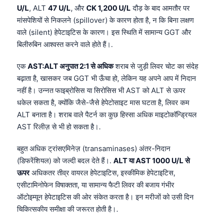
U/L
, ALT
47 U/L
, और
CK 1,200 U/L
दौड़ के बाद आमतौर पर
मांसपेशियों से निकलने (spillover) के कारण होता है, न कि बिना लक्षण
वाले (silent) हेपेटाइटिस के कारण। इस स्थिति में सामान्य GGT और
बिलीरुबिन आश्वस्त करने वाले होते हैं।.
एक
AST:ALT अनुपात 2:1 से अधिक
शराब से जुड़ी लिवर चोट का संदेह
बढ़ाता है, खासकर जब GGT भी ऊँचा हो, लेकिन यह अपने आप में निदान
नहीं है। उन्नत फाइब्रोसिस या सिरोसिस भी AST को ALT से ऊपर
धकेल सकता है, क्योंकि जैसे-जैसे हेपेटोसाइट मास घटता है, लिवर कम
ALT बनाता है। शराब वाले पैटर्न का कुछ हिस्सा अधिक माइटोकॉन्ड्रियल
AST रिलीज़ से भी हो सकता है।.
बहुत अधिक ट्रांसएमिनेज़ (transaminases) अंतर-निदान
(डिफरेंशियल) को जल्दी बदल देते हैं।.
ALT या AST 1000 U/L से
ऊपर
अधिकतर तीव्र वायरल हेपेटाइटिस, इस्कीमिक हेपेटाइटिस,
एसीटामिनोफेन विषाक्तता, या सामान्य फैटी लिवर की बजाय गंभीर
ऑटोइम्यून हेपेटाइटिस की ओर संकेत करता है। इन मरीजों को उसी दिन
चिकित्सकीय समीक्षा की जरूरत होती है।.