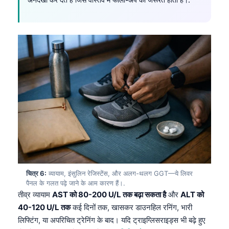
Frysk
Esperanto
Беларуская мова
Татар теле
Кыргызча
ئۇيغۇرچە
Cebuano
Basa Jawa
ພາສາລາວ
Монгол
चित्र 6:
व्यायाम, इंसुलिन रेजिस्टेंस, और अलग-थलग GGT—ये लिवर
Afrikaans
पैनल के गलत पढ़े जाने के आम कारण हैं।.
तीव्र व्यायाम
AST को 80-200 U/L तक बढ़ा सकता है
और
ALT को
العربية المغربية
40-120 U/L तक
कई दिनों तक, खासकर डाउनहिल रनिंग, भारी
Occitan
लिफ्टिंग, या अपरिचित ट्रेनिंग के बाद। यदि ट्राइग्लिसराइड्स भी बढ़े हुए