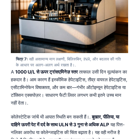
தமிழ்
తెలుగు
मराठी
اردو
বাংলা
चित्र 7:
वही असामान्य मान लक्षणों, बिलिरुबिन, INR, और बदलाव की गति
Shqip
के आधार पर अलग-अलग अर्थ रखता है।.
Magyar
A
1000 U/L से ऊपर ट्रांसएमिनेज़ स्तर
तत्काल उसी दिन मूल्यांकन का
हकदार है। आम कारण हैं इस्कीमिक हेपेटाइटिस, तीव्र वायरल हेपेटाइटिस,
Slovenščina
एसीटामिनोफेन विषाक्तता, और कम बार—गंभीर ऑटोइम्यून हेपेटाइटिस या
한국어
टॉक्सिन एक्सपोज़र। साधारण फैटी लिवर लगभग कभी इतने उच्च मान
Polski
नहीं देता।.
Lietuvių kalba
कोलेस्टेटिक जांचें भी आपात स्थिति बन सकती हैं।.
बुखार, पीलिया, या
Русский
दाहिने ऊपरी पेट में दर्द के साथ ULN से 3 गुना से अधिक ALP
यह पित्त-
ქართული
नलिका अवरोध या कोलेन्जाइटिस की चिंता बढ़ाता है। यह वही मरीज है