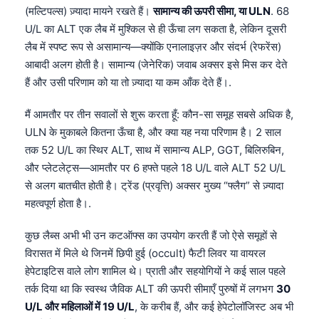
(मल्टिपल्स) ज़्यादा मायने रखते हैं।
सामान्य की ऊपरी सीमा, या ULN
. 68
U/L का ALT एक लैब में मुश्किल से ही ऊँचा लग सकता है, लेकिन दूसरी
लैब में स्पष्ट रूप से असामान्य—क्योंकि एनालाइज़र और संदर्भ (रेफरेंस)
आबादी अलग होती है। सामान्य (जेनेरिक) जवाब अक्सर इसे मिस कर देते
हैं और उसी परिणाम को या तो ज़्यादा या कम आँक देते हैं।.
मैं आमतौर पर तीन सवालों से शुरू करता हूँ: कौन-सा समूह सबसे अधिक है,
ULN के मुकाबले कितना ऊँचा है, और क्या यह नया परिणाम है। 2 साल
तक 52 U/L का स्थिर ALT, साथ में सामान्य ALP, GGT, बिलिरुबिन,
और प्लेटलेट्स—आमतौर पर 6 हफ्ते पहले 18 U/L वाले ALT 52 U/L
से अलग बातचीत होती है। ट्रेंड (प्रवृत्ति) अक्सर मुख्य “फ्लैग” से ज़्यादा
महत्वपूर्ण होता है।.
कुछ लैब्स अभी भी उन कटऑफ्स का उपयोग करती हैं जो ऐसे समूहों से
विरासत में मिले थे जिनमें छिपी हुई (occult) फैटी लिवर या वायरल
हेपेटाइटिस वाले लोग शामिल थे। प्राती और सहयोगियों ने कई साल पहले
तर्क दिया था कि स्वस्थ जैविक ALT की ऊपरी सीमाएँ पुरुषों में लगभग
30
U/L और महिलाओं में 19 U/L
, के करीब हैं, और कई हेपेटोलॉजिस्ट अब भी