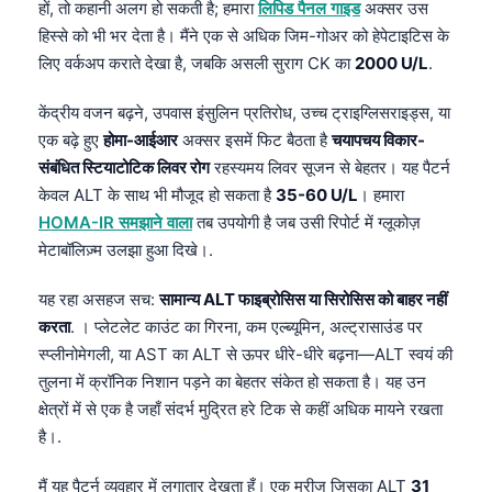
Gàidhlig
हों, तो कहानी अलग हो सकती है; हमारा
लिपिड पैनल गाइड
अक्सर उस
हिस्से को भी भर देता है। मैंने एक से अधिक जिम-गोअर को हेपेटाइटिस के
Euskara
लिए वर्कअप कराते देखा है, जबकि असली सुराग CK का
2000 U/L
.
Македонски јазик
Latviešu valoda
केंद्रीय वजन बढ़ने, उपवास इंसुलिन प्रतिरोध, उच्च ट्राइग्लिसराइड्स, या
एक बढ़े हुए
होमा-आईआर
अक्सर इसमें फिट बैठता है
चयापचय विकार-
Galego
संबंधित स्टियाटोटिक लिवर रोग
रहस्यमय लिवर सूजन से बेहतर। यह पैटर्न
অসমীয়া
केवल ALT के साथ भी मौजूद हो सकता है
35-60 U/L
। हमारा
සිංහල
HOMA-IR समझाने वाला
तब उपयोगी है जब उसी रिपोर्ट में ग्लूकोज़
मेटाबॉलिज़्म उलझा हुआ दिखे।.
سنڌي
پښتو
यह रहा असहज सच:
सामान्य ALT फाइब्रोसिस या सिरोसिस को बाहर नहीं
करता
. । प्लेटलेट काउंट का गिरना, कम एल्ब्यूमिन, अल्ट्रासाउंड पर
स्प्लीनोमेगली, या AST का ALT से ऊपर धीरे-धीरे बढ़ना—ALT स्वयं की
Slovenčina
तुलना में क्रॉनिक निशान पड़ने का बेहतर संकेत हो सकता है। यह उन
Hrvatski
क्षेत्रों में से एक है जहाँ संदर्भ मुद्रित हरे टिक से कहीं अधिक मायने रखता
है।.
Suomi
Қазақ тілі
मैं यह पैटर्न व्यवहार में लगातार देखता हूँ। एक मरीज जिसका ALT
31