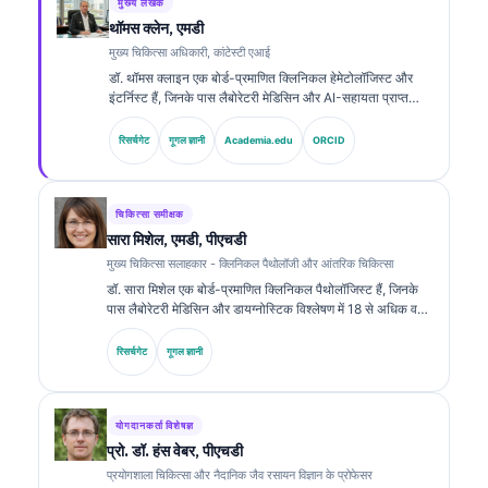
मुख्य लेखक
थॉमस क्लेन, एमडी
मुख्य चिकित्सा अधिकारी, कांटेस्टी एआई
डॉ. थॉमस क्लाइन एक बोर्ड-प्रमाणित क्लिनिकल हेमेटोलॉजिस्ट और
इंटर्निस्ट हैं, जिनके पास लैबोरेटरी मेडिसिन और AI-सहायता प्राप्त
क्लिनिकल विश्लेषण में 15 से अधिक वर्षों का अनुभव है। Kantesti AI
में मुख्य चिकित्सा अधिकारी के रूप में, वे स्वामित्व वाले न्यूरल नेटवर्क की
रिसर्चगेट
गूगल ज्ञानी
Academia.edu
ORCID
चिकित्सा सटीकता पर क्लिनिकल पर्यवेक्षण प्रदान करते हैं। डॉ. क्लाइन
ने बायोमार्कर व्याख्या और लैबोरेटरी मेडिसिन से संबंधित विषयों पर
लैबोरेटरी डायग्नोस्टिक्स के बारे में व्यापक रूप से प्रकाशित किया है।.
चिकित्सा समीक्षक
सारा मिशेल, एमडी, पीएचडी
मुख्य चिकित्सा सलाहकार - क्लिनिकल पैथोलॉजी और आंतरिक चिकित्सा
डॉ. सारा मिशेल एक बोर्ड-प्रमाणित क्लिनिकल पैथोलॉजिस्ट हैं, जिनके
पास लैबोरेटरी मेडिसिन और डायग्नोस्टिक विश्लेषण में 18 से अधिक वर्षों
का अनुभव है। उनके पास क्लिनिकल केमिस्ट्री में विशेष प्रमाणपत्र हैं
और उन्होंने क्लिनिकल प्रैक्टिस में बायोमार्कर पैनल तथा लैबोरेटरी
रिसर्चगेट
गूगल ज्ञानी
विश्लेषण पर व्यापक रूप से प्रकाशन किया है।.
योगदानकर्ता विशेषज्ञ
प्रो. डॉ. हंस वेबर, पीएचडी
प्रयोगशाला चिकित्सा और नैदानिक जैव रसायन विज्ञान के प्रोफेसर