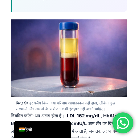
简体中文
Română
Türkçe
Ελληνικά
Português
Español
Italiano
עִבְרִית
Français
العربية
चित्र 9:
हर फ्लैग किया गया परिणाम आपातकाल नहीं होता, लेकिन कुछ
संख्याओं और लक्षणों के संयोजन कभी इंतज़ार नहीं करने चाहिए।.
Deutsch
नियमित फॉलो-अप अलग होता है।.
LDL 162 mg/dL
,
HbA1c
English
6.1%
,
ALT 58 U/L
, या
TSH 5.2 mIU/L
आम तौर पर दिनों से
हिन्दी
लेकर हफ्तों तक की योजनाबद्ध बातचीत में आता है, जब तक लक्षण गंभीर न