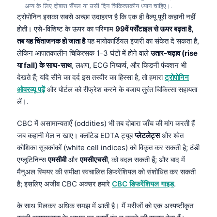
अन्य के लिए दोबारा सैंपल या उसी दिन चिकित्सकीय ध्यान चाहिए।.
ट्रोपोनिन इसका सबसे अच्छा उदाहरण है कि एक ही वैल्यू पूरी कहानी नहीं
होती। एसे-विशिष्ट के ऊपर का परिणाम
99वें पर्सेंटाइल से ऊपर बढ़ता है,
तब यह चिंताजनक हो जाता है
यह मायोकार्डियल इंजरी का संकेत दे सकता है,
लेकिन आपातकालीन चिकित्सक 1-3 घंटों में होने वाले
उतार-चढ़ाव (rise
या fall) के साथ-साथ
, लक्षण, ECG निष्कर्ष, और किडनी फंक्शन भी
देखते हैं; यदि सीने का दर्द इस तस्वीर का हिस्सा है, तो हमारा
ट्रोपोनिन
ओवरव्यू पढ़ें
और पोर्टल को रीफ्रेश करने के बजाय तुरंत चिकित्सा सहायता
लें।.
CBC में असामान्यताएँ (oddities) भी तब दोबारा जाँच की मांग करती हैं
जब कहानी मेल न खाए। क्लॉटेड EDTA ट्यूब
प्लेटलेट्स
और श्वेत
कोशिका सूचकांकों (white cell indices) को विकृत कर सकती है; ठंडी
एग्लूटिनिन्स
एमसीवी
और
एमसीएचसी
, को बदल सकती हैं; और बाद में
मैनुअल स्मियर की समीक्षा स्वचालित डिफरेंशियल को संशोधित कर सकती
है; इसलिए अजीब CBC अक्सर हमारे
CBC डिफरेंशियल गाइड
.
के साथ मिलकर अधिक समझ में आती है। मैं मरीजों को एक अस्पष्टीकृत