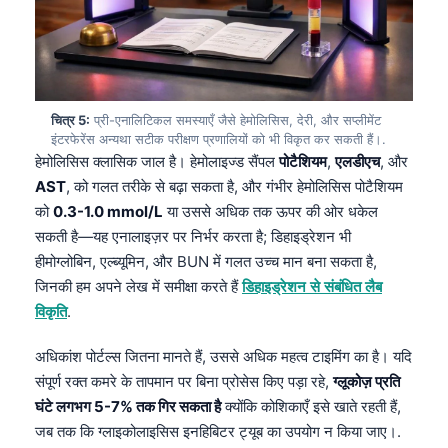
चित्र 5:
प्री-एनालिटिकल समस्याएँ जैसे हेमोलिसिस, देरी, और सप्लीमेंट
इंटरफेरेंस अन्यथा सटीक परीक्षण प्रणालियों को भी विकृत कर सकती हैं।.
हेमोलिसिस क्लासिक जाल है। हेमोलाइज्ड सैंपल
पोटैशियम
,
एलडीएच
, और
AST
, को गलत तरीके से बढ़ा सकता है, और गंभीर हेमोलिसिस पोटैशियम
को
0.3-1.0 mmol/L
या उससे अधिक तक ऊपर की ओर धकेल
सकती है—यह एनालाइज़र पर निर्भर करता है; डिहाइड्रेशन भी
हीमोग्लोबिन, एल्ब्यूमिन, और BUN में गलत उच्च मान बना सकता है,
जिनकी हम अपने लेख में समीक्षा करते हैं
डिहाइड्रेशन से संबंधित लैब
विकृति
.
अधिकांश पोर्टल्स जितना मानते हैं, उससे अधिक महत्व टाइमिंग का है। यदि
संपूर्ण रक्त कमरे के तापमान पर बिना प्रोसेस किए पड़ा रहे,
ग्लूकोज़ प्रति
घंटे लगभग 5-7% तक गिर सकता है
क्योंकि कोशिकाएँ इसे खाते रहती हैं,
जब तक कि ग्लाइकोलाइसिस इनहिबिटर ट्यूब का उपयोग न किया जाए।.