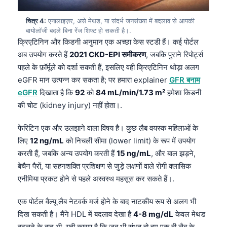
चित्र 4:
एनालाइज़र, असे मेथड, या संदर्भ जनसंख्या में बदलाव से आपकी
बायोलॉजी बदले बिना रेंज शिफ्ट हो सकती है।.
क्रिएटिनिन और किडनी अनुमान एक अच्छा केस स्टडी हैं। कई पोर्टल
अब उपयोग करते हैं
2021 CKD-EPI समीकरण
, जबकि पुराने रिपोर्ट्स
पहले के फ़ॉर्मूले को दर्शा सकती हैं, इसलिए वही क्रिएटिनिन थोड़ा अलग
eGFR मान उत्पन्न कर सकता है; पर हमारा explainer
GFR बनाम
eGFR
दिखाता है कि
92
को
84 mL/min/1.73 m²
हमेशा किडनी
की चोट (kidney injury) नहीं होता।.
फेरिटिन एक और उलझाने वाला विषय है। कुछ लैब वयस्क महिलाओं के
लिए
12 ng/mL
को निचली सीमा (lower limit) के रूप में उपयोग
करती हैं, जबकि अन्य उपयोग करती हैं
15 ng/mL
, और बाल झड़ने,
बेचैन पैरों, या सहनशक्ति प्रशिक्षण से जुड़े लक्षणों वाले रोगी क्लासिक
एनीमिया प्रकट होने से पहले अस्वस्थ महसूस कर सकते हैं।.
एक पोर्टल वैल्यू लैब नेटवर्क मर्ज होने के बाद नाटकीय रूप से अलग भी
दिख सकती है। मैंने HDL में बदलाव देखा है
4-8 mg/dL
केवल मेथड
बदलने के बाद भी, यही कारण है कि जब भी संभव हो हम एक ही लैब के