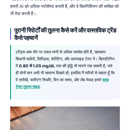
Català
हमारी AI को अधिक भरोसेमंद बनाती हैं, और वे क्लिनिशियन की समीक्षा को
भी तेज़ करती हैं।.
O‘zbekcha
Українська
पुरानी रिपोर्टों की तुलना कैसे करें और वास्तविक ट्रेंड
አማርኛ
कैसे पहचानें
Kiswahili
ट्रेंड्स आम तौर पर एकल मानों से अधिक सार्थक होते हैं, खासकर
ភាសាខ្មែរ
किडनी मार्करों, लिपिड्स, फेरिटिन, और थायराइड टेस्ट में। क्रिएटिनिन
ဗမာစာ
में
0.80 से 1.05 mg/dL
तक की वृद्धि भी मायने रख सकती है, भले
ไทย
ही दोनों मान अभी भी सामान्य दिखते हों; इसलिए मैं मरीजों से कहता हूँ कि
वे तारीखें, फास्टिंग स्थिति, दिन का समय, और लैब मेथड हमारे
ब्लड
Tagalog
टेस्ट तुलना गाइड
.
Tiếng Việt
Bahasa Melayu
മലയാളം
ಕನ್ನಡ
ગુજરાતી