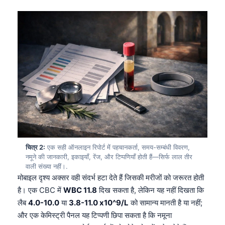
चित्र 2:
एक सही ऑनलाइन रिपोर्ट में पहचानकर्ता, समय-सम्बंधी विवरण,
नमूने की जानकारी, इकाइयाँ, रेंज, और टिप्पणियाँ होती हैं—सिर्फ लाल तीर
वाली संख्या नहीं।.
मोबाइल दृश्य अक्सर वही संदर्भ हटा देते हैं जिसकी मरीजों को जरूरत होती
है। एक CBC में
WBC 11.8
दिख सकता है, लेकिन यह नहीं दिखता कि
लैब
4.0-10.0
या
3.8-11.0 x10^9/L
को सामान्य मानती है या नहीं;
और एक केमिस्ट्री पैनल यह टिप्पणी छिपा सकता है कि नमूना