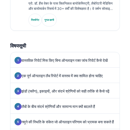
प्रो. डॉ. हैंस वेबर के पास क्लिनिकल बायोकेमिस्ट्री, लैबोरेटरी मेडिसिन
और बायोमार्कर रिसर्च में 30+ वर्षों की विशेषज्ञता है। वे जर्मन सोसाइटी
फॉर क्लिनिकल केमिस्ट्री के पूर्व अध्यक्ष रहे हैं। वे डायग्नोस्टिक पैनल
विश्लेषण, बायोमार्कर मानकीकरण और एआई-सहायता प्राप्त लैबोरेटरी
रिसर्चगेट
गूगल ज्ञानी
मेडिसिन में विशेषज्ञता रखते हैं।.
विषयसूची
वास्तविक रिपोर्ट मिस किए बिना ऑनलाइन रक्त जांच रिपोर्ट कैसे देखें
एक पूर्ण ऑनलाइन लैब रिपोर्ट में वास्तव में क्या शामिल होना चाहिए
झंडों (फ्लैग), इकाइयों, और संदर्भ श्रेणियों को सही तरीके से कैसे पढ़ें
लैबों के बीच संदर्भ श्रेणियाँ और सामान्य मान क्यों बदलते हैं
नमूने की स्थिति के संकेत जो ऑनलाइन परिणाम को भ्रामक बना सकते हैं