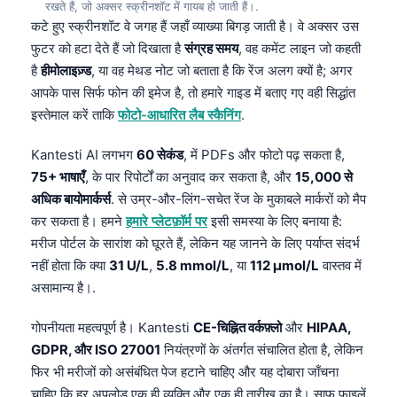
Gàidhlig
रखते हैं, जो अक्सर स्क्रीनशॉट में गायब हो जाती हैं।.
कटे हुए स्क्रीनशॉट वे जगह हैं जहाँ व्याख्या बिगड़ जाती है। वे अक्सर उस
Euskara
फुटर को हटा देते हैं जो दिखाता है
संग्रह समय
, वह कमेंट लाइन जो कहती
Македонски јазик
है
हीमोलाइज़्ड
, या वह मेथड नोट जो बताता है कि रेंज अलग क्यों है; अगर
Latviešu valoda
आपके पास सिर्फ फोन की इमेज है, तो हमारे गाइड में बताए गए वही सिद्धांत
इस्तेमाल करें ताकि
फोटो-आधारित लैब स्कैनिंग
.
Galego
অসমীয়া
Kantesti AI लगभग
60 सेकंड
, में PDFs और फोटो पढ़ सकता है,
75+ भाषाएँ
, के पार रिपोर्टों का अनुवाद कर सकता है, और
15,000 से
සිංහල
अधिक बायोमार्कर्स
. से उम्र-और-लिंग-सचेत रेंज के मुकाबले मार्करों को मैप
سنڌي
कर सकता है। हमने
हमारे प्लेटफ़ॉर्म पर
इसी समस्या के लिए बनाया है:
پښتو
मरीज पोर्टल के सारांश को घूरते हैं, लेकिन यह जानने के लिए पर्याप्त संदर्भ
नहीं होता कि क्या
31 U/L
,
5.8 mmol/L
, या
112 µmol/L
वास्तव में
असामान्य है।.
Slovenčina
Hrvatski
गोपनीयता महत्वपूर्ण है। Kantesti
CE-चिह्नित वर्कफ़्लो
और
HIPAA,
GDPR, और ISO 27001
नियंत्रणों के अंतर्गत संचालित होता है, लेकिन
Suomi
फिर भी मरीजों को असंबंधित पेज हटाने चाहिए और यह दोबारा जाँचना
Қазақ тілі
चाहिए कि हर अपलोड एक ही व्यक्ति और एक ही तारीख का है। साफ़ फाइलें