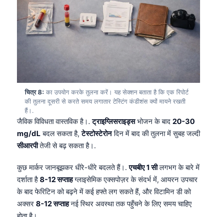
தமிழ்
తెలుగు
मराठी
اردو
বাংলা
चित्र 8:
का उपयोग करके तुलना करें। यह सेक्शन बताता है कि एक रिपोर्ट
Shqip
की तुलना दूसरी से करते समय लगातार टेस्टिंग कंडीशंस क्यों मायने रखती
Magyar
हैं।.
जैविक विविधता वास्तविक है।.
ट्राइग्लिसराइड्स
भोजन के बाद
20-30
Slovenščina
mg/dL
बदल सकता है,
टेस्टोस्टेरोन
दिन में बाद की तुलना में सुबह जल्दी
한국어
सीआरपी
तेजी से बढ़ सकता है।.
Polski
कुछ मार्कर जानबूझकर धीरे-धीरे बदलते हैं।.
एचबीए 1 सी
लगभग के बारे में
Lietuvių kalba
दर्शाता है
8-12 सप्ताह
ग्लाइसेमिक एक्सपोज़र के संदर्भ में, आयरन उपचार
Русский
के बाद फेरिटिन को बढ़ने में कई हफ्ते लग सकते हैं, और विटामिन डी को
अक्सर
8-12 सप्ताह
नई स्थिर अवस्था तक पहुँचने के लिए समय चाहिए
ქართული
होता है।.