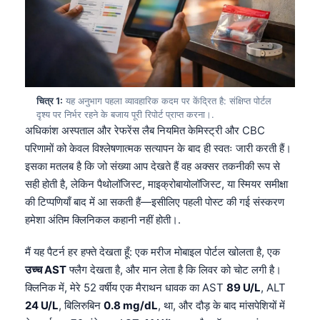
चित्र 1:
यह अनुभाग पहला व्यावहारिक कदम पर केंद्रित है: संक्षिप्त पोर्टल
दृश्य पर निर्भर रहने के बजाय पूरी रिपोर्ट प्राप्त करना।.
अधिकांश अस्पताल और रेफरेंस लैब नियमित केमिस्ट्री और CBC
परिणामों को केवल विश्लेषणात्मक सत्यापन के बाद ही स्वतः जारी करती हैं।
इसका मतलब है कि जो संख्या आप देखते हैं वह अक्सर तकनीकी रूप से
सही होती है, लेकिन पैथोलॉजिस्ट, माइक्रोबायोलॉजिस्ट, या स्मियर समीक्षा
की टिप्पणियाँ बाद में आ सकती हैं—इसीलिए पहली पोस्ट की गई संस्करण
हमेशा अंतिम क्लिनिकल कहानी नहीं होती।.
मैं यह पैटर्न हर हफ्ते देखता हूँ: एक मरीज मोबाइल पोर्टल खोलता है, एक
उच्च AST
फ्लैग देखता है, और मान लेता है कि लिवर को चोट लगी है।
क्लिनिक में, मेरे 52 वर्षीय एक मैराथन धावक का AST
89 U/L
, ALT
24 U/L
, बिलिरुबिन
0.8 mg/dL
, था, और दौड़ के बाद मांसपेशियों में