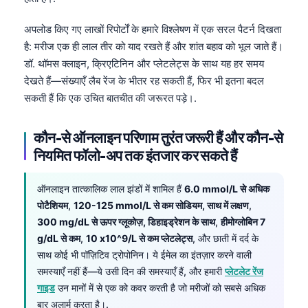
Čeština
अपलोड किए गए लाखों रिपोर्टों के हमारे विश्लेषण में एक सरल पैटर्न दिखता
日本語
है: मरीज एक ही लाल तीर को याद रखते हैं और शांत बहाव को भूल जाते हैं।
Eesti
डॉ. थॉमस क्लाइन, क्रिएटिनिन और प्लेटलेट्स के साथ यह हर समय
Azərbaycan dili
देखते हैं—संख्याएँ लैब रेंज के भीतर रह सकती हैं, फिर भी इतना बदल
सकती हैं कि एक उचित बातचीत की जरूरत पड़े।.
Bosanski
Svenska
कौन-से ऑनलाइन परिणाम तुरंत जरूरी हैं और कौन-से
Српски језик
नियमित फॉलो-अप तक इंतजार कर सकते हैं
Íslenska
Հայերեն
ऑनलाइन तात्कालिक लाल झंडों में शामिल हैं
6.0 mmol/L से अधिक
पोटैशियम
,
120-125 mmol/L से कम सोडियम, साथ में लक्षण
,
Bahasa Indonesia
300 mg/dL से ऊपर ग्लूकोज़, डिहाइड्रेशन के साथ
,
हीमोग्लोबिन 7
Nederlands
g/dL से कम
,
10 x10^9/L से कम प्लेटलेट्स
, और छाती में दर्द के
साथ कोई भी पॉज़िटिव ट्रोपोनिन। ये ईमेल का इंतज़ार करने वाली
Dansk
समस्याएँ नहीं हैं—ये उसी दिन की समस्याएँ हैं, और हमारी
प्लेटलेट रेंज
Български
गाइड
उन मानों में से एक को कवर करती है जो मरीजों को सबसे अधिक
فارسی
बार अलार्म करता है।.