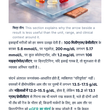
चित्र तीन:
This section explains why the arrow beside a
result is less useful than the unit, range, and clinical
context around it.
इकाइयाँ मरीजों को हर समय उलझा देती हैं।
100 मिलीग्राम/डेसीलीटर
के
बराबर
5.6 mmol/L
, पर ग्लूकोज़,
200 mg/dL
लगभग
5.17
mmol/L
, पर कुल कोलेस्ट्रॉल, और
1.2 mg/dL
लगभग
106
माइक्रोमोल/लीटर
; पर क्रिएटिनिन; यदि इकाई गायब है, तो शुरुआत से ही
व्याख्या अस्थिर रहती है।.
संदर्भ अंतराल जनसंख्या-आधारित होते हैं, व्यक्तिगत “परिपूर्णता” नहीं।
वयस्कों में हीमोग्लोबिन आम तौर पर पुरुषों में लगभग
13.5-17.5 g/dL
और
महिलाओं में 12.0-15.5 g/dL
, होता है, लेकिन
15.2
को
13.1
ग्राम/डेसीलीटर
से गिरना तब भी मायने रख सकता है, भले ही दोनों अभी
भी लैब की रेंज के भीतर हों; किडनी मार्करों के लिए, हम आम तौर पर
क्रिएटिनिन को
eGFR का संदर्भ
के साथ जोड़ते हैं, न कि केवल