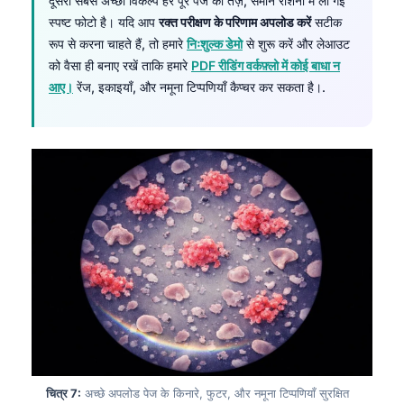
दूसरा सबसे अच्छा विकल्प हर पूरे पेज की तेज़, समान रोशनी में ली गई
Frysk
स्पष्ट फोटो है। यदि आप
रक्त परीक्षण के परिणाम अपलोड करें
सटीक
रूप से करना चाहते हैं, तो हमारे
निःशुल्क डेमो
से शुरू करें और लेआउट
Esperanto
को वैसा ही बनाए रखें ताकि हमारे
PDF रीडिंग वर्कफ़्लो में कोई बाधा न
Беларуская мова
आए।
रेंज, इकाइयाँ, और नमूना टिप्पणियाँ कैप्चर कर सकता है।.
Татар теле
Кыргызча
ئۇيغۇرچە
Cebuano
Basa Jawa
ພາສາລາວ
Монгол
Afrikaans
العربية المغربية
Occitan
चित्र 7:
अच्छे अपलोड पेज के किनारे, फुटर, और नमूना टिप्पणियाँ सुरक्षित