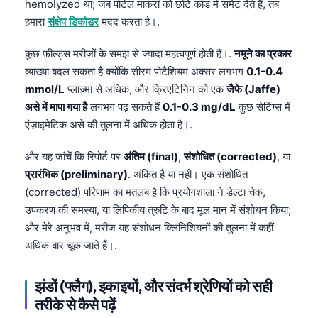
hemolyzed था; जब पोर्टल मार्करों को छोटे कोड में समेट देते हैं, तब
हमारा
संक्षेप डिकोडर
मदद करता है।.
कुछ फ़ील्ड्स मरीजों के समझ से ज्यादा महत्वपूर्ण होती हैं।.
नमूने का प्रकार
व्याख्या बदल सकता है क्योंकि सीरम पोटैशियम अक्सर लगभग
0.1-0.4
mmol/L
प्लाज़्मा से अधिक, और क्रिएटिनिन को एक
जैफे (Jaffe)
असे में मापा गया है
लगभग पढ़ सकते हैं
0.1-0.3 mg/dL
कुछ सेटिंग्स में
एंज़ाइमेटिक असे की तुलना में अधिक होता है।.
और यह जांचें कि रिपोर्ट पर
अंतिम (final)
,
संशोधित (corrected)
, या
प्रारंभिक (preliminary)
. अंकित है या नहीं। एक संशोधित
(corrected) परिणाम का मतलब है कि प्रयोगशाला ने डेल्टा चेक,
उपकरण की समस्या, या लिपिकीय त्रुटि के बाद मूल मान में संशोधन किया;
और मेरे अनुभव में, मरीज यह संशोधन क्लिनिशियनों की तुलना में कहीं
अधिक बार चूक जाते हैं।.
झंडों (फ्लैग), इकाइयों, और संदर्भ श्रेणियों को सही
तरीके से कैसे पढ़ें