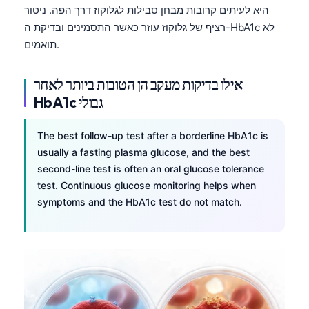
היא לעיתים קרובות מבחן סבילות לגלוקוז דרך הפה. ניטור
Català
רציף של גלוקוז עוזר כאשר התסמינים ובדיקת ה-HbA1c לא
O‘zbekcha
תואמים.
Українська
አማርኛ
אילו בדיקות מעקב הן הטובות ביותר לאחר
HbA1c גבולי
Kiswahili
ភាសាខ្មែរ
The best follow-up test after a borderline HbA1c is
ဗမာစာ
usually a fasting plasma glucose, and the best
second-line test is often an oral glucose tolerance
ไทย
test. Continuous glucose monitoring helps when
Tagalog
symptoms and the HbA1c test do not match.
Tiếng Việt
Bahasa Melayu
മലയാളം
ಕನ್ನಡ
ગુજરાતી