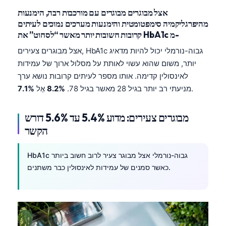
אצל מבוגרים מבוגרים עם מורכבות רבה, הימנעות
מהיפרגליקמיה סימפטומטית והימנעות מערכים נמוכים לעיתים
קרובות חשובות יותר מאשר “לסחוט” את HbA1c מ-
אצל מבוגרים צעירים, HbA1c גבוה-נורמלי יכול להיות מדאיג
יותר, משום שהוא עשוי לאותת על מסלול ארוך של עמידות
לאינסולין קדימה. אותו מספר לעיתים קרובות נושא ערך
.
מניעתי רב יותר בגיל 28 מאשר בגיל 78.
8.2%
אֶל
7.1%
מבוגרים צעירים: מדוע 5.4% עד 5.6% דורש
הקשר
HbA1c גבוה-נורמלי אצל מבוגר צעיר לרוב חשוב ביותר
כאשר סמנים של עמידות לאינסולין כבר משתנים.
Norsk bokmål
Ślōnskŏ gŏdka