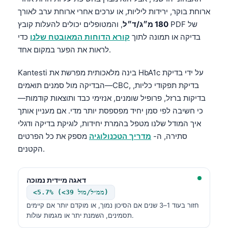
Čeština
ארוחת בוקר, ירידות ליליות, או ערכים אחרי ארוחת ערב לאורך
日本語
180 מ״ג/ד״ל
, והמטופלים יכולים להעלות קובץ PDF של
בדיקה או תמונה לתוך
קורא הדוחות המאובטח שלנו
כדי
Eesti
לראות את הפער במקום אחד.
Azərbaycan dili
Bosanski
הבדיקה מול סמנים תואמים—CBC, בדיקת תפקודי כליות,
Svenska
בדיקות ברזל, פרופיל שומנים, אנזימי כבד ותוצאות קודמות—
Српски језик
כי חשיבה לפי סמן יחיד מפספסת יותר מדי. אם מעניין אותך
Íslenska
איך המודל שלנו מטפל בהמרת יחידות, לוגיקת בדיקה ודגלי
סתירה, ה-
מדריך הטכנולוגיה
מספק את כל הפרטים
Հայերեն
הקטנים.
Bahasa Indonesia
हिन्दी
דאגה מיידית נמוכה
Nederlands
<5.7% (<39 ממ״ל/מול)
חזור בעוד 1–3 שנים אם הסיכון נמוך, או מוקדם יותר אם קיימים
Dansk
תסמינים, השמנת יתר או מגמות עולות.
Български