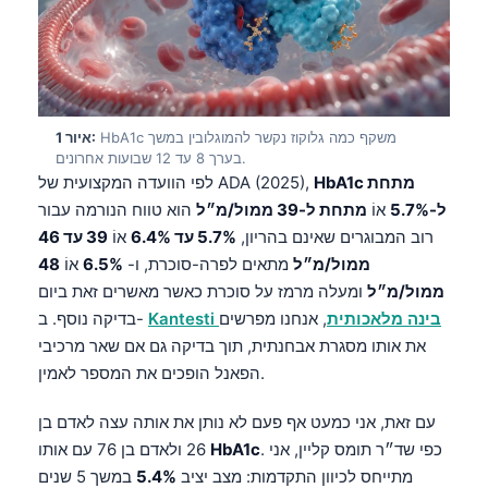
HbA1c משקף כמה גלוקוז נקשר להמוגלובין במשך
איור 1:
בערך 8 עד 12 שבועות אחרונים.
HbA1c מתחת
לפי הוועדה המקצועית של ADA (2025),
ל-5.7%
אוֹ
מתחת ל-39 ממול/מ״ל
הוא טווח הנורמה עבור
רוב המבוגרים שאינם בהריון,
5.7% עד 6.4%
אוֹ
39 עד 46
ממול/מ״ל
מתאים לפרה-סוכרת, ו-
6.5%
אוֹ
48
ממול/מ״ל
ומעלה מרמז על סוכרת כאשר מאשרים זאת ביום
Kantesti בינה מלאכותית
, אנחנו מפרשים
בדיקה נוסף. ב-
את אותו מסגרת אבחנתית, תוך בדיקה גם אם שאר מרכיבי
הפאנל הופכים את המספר לאמין.
עם זאת, אני כמעט אף פעם לא נותן את אותה עצה לאדם בן
. כפי שד״ר תומס קליין, אני
HbA1c
26 ולאדם בן 76 עם אותו
מתייחס לכיוון התקדמות: מצב יציב
5.4%
במשך 5 שנים