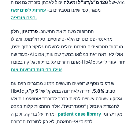
של
126 מ״ג/דצ״ל ומעלה
יכול לאבחן סוכרת גם אם ה-A1c
מפגר, כפי שאנו מסבירים ב-
עוזרות לשים זאת
.
בפרופורציה.
התרופות משנות את החישוב.
פרדניזון
, חלק
מהאנטי-פסיכוטיים הלא-טיפוסיים, טקרולימוס, ואפילו
הזרקות סטרואידים חוזרות יכולים להעלות גלוקוז בתוך ימים,
בעוד שה-A1c אולי לא יראה זאת במלואו במשך שבועות; אם
אתם חוזרים על בדיקות גלוקוז בצום ו-HbA1c יחד, עוזר לדעת
.
אילו בדיקות דורשות צום
יש דפוס נוסף שרופאים חוששים ממנו: מבוגרים רזים עם
HbA1c סביב
5.8%
, ירידה לאחרונה במשקל של
5 ק״ג
,
וגלוקוז שעולה עשויים להיות בדרך לסוכרת אוטואימונית ולא
לתנגודת אינסולין “סטנדרטית”. אלה החמצות קלות במבט
מקדיש זמן
patient case library
מהיר על בדיקה, ולכן ה-
לדפוסי אי-התאמה, לא רק לסוכרת הברורה.