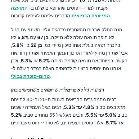
מתחת ל-
150 מ״ג/ד״ל
, על גודל מותניים יציב, ועל שינה
עקבית למדי—דפוסים שהרופאים שלנו ב-
המועצה
מדברים עליהם לעיתים קרובות.
המייעצת הרפואית
הנה החלק שרבים מהאתרים מדלגים עליו: השינוי עם הגיל
לא הופך תוצאה עולה ללא מזיקה.
בן 67
עִם
5.8%
לא
בהכרח תהיה בעלת אותו סיכון מיידי כמו
בן 29
ב־
5.8%
,
אבל שתיהן מחוץ לאזור הסיכון הנמוך האמיתי ושתיהן דורשות
הקשר, במיוחד אם תוצאה קודמת הייתה
5.2%
אוֹ
5.3%
, ולכן
אנחנו מתייחסים ברצינות לדפוסים האלה במדריך שלנו ל-
.
טרום-סוכרת גבולי
רצועות גיל לא פורמליות שרופאים משתמשים בהן
רבים מהמבוגרים הבריאים בשנות ה-20 וה-30 לחייהם
מתקבצים סביב
4.8% עד 5.3%
, רבים בגיל העמידה יושבים
סביב
5.0% עד 5.5%
, ורבים מעל גיל 65 נוחתים סביב
5.2%
. אלו דפוסים תצפיתיים, לא טווחי ייחוס מעבדתיים.
עד 5.7%