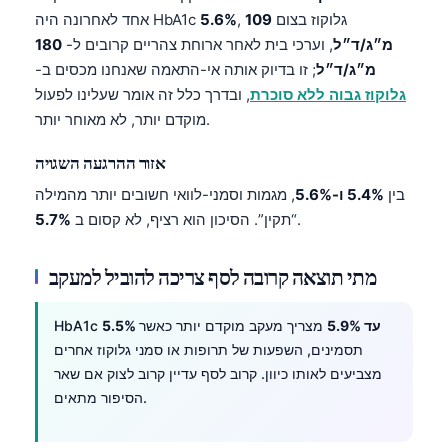
, גלוקוז בצום
109
5.6%
אחד לאחרונה היה HbA1c
מ״ג/ד״ל
, וערכי בית לאחר ארוחת צהריים קרובים ל-
180
מ״ג/ד״ל
; זו בדיוק אותה אי-התאמה שאנחנו מכסים ב-
גלוקוז גבוה ללא סוכרת
, ובדרך כלל זה אומר שעלינו לפעול
מוקדם יותר, לא מאוחר יותר.
אזור ההרגעה השגויה
בין
5.4% ו-5.6%
, מגמות וסמני-לוואי חשובים יותר מהמילה
.
“תקין”. הסיכון הוא רציף, לא קסום ב
5.7%
מתי תוצאה קרובה לסף צריכה להוביל למעקב
5.5% עד 5.9%
מצריך מעקב מוקדם יותר כאשר
HbA1c
תסמינים, השפעות של תרופות או סמני גלוקוז אחרים
מצביעים לאותו כיוון. קרוב לסף עדיין קרוב לצוק אם שאר
הסיפור מתאים.