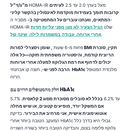
Gàidhlig
HOMA-IR מעל בערך 2.0 עד 2.5
לעיתים
מ״ג/ד״ל
Euskara
קרובות תומך בעמידות מוקדמת לאינסולין בהקשר קליני
המתאים, ואנחנו עוברים על המתמטיקה ב-
מסביר ה-
Македонски јазик
HOMA-IR שלנו
הגיל הצעיר לא מגן מפני עליות חדות
Latviešu valoda
.
אחרי ארוחה. עבודה במשמרות לילה, שינה של
Galego
פחות מ-6 שעות
, שומן ויסצרלי למרות BMI תקין, סוכרת
অসমীয়া
הריונית קודמת, והיסטוריה משפחתית חזקה—כל אלה
සිංහල
יכולים לדחוף את רמת הגלוקוז למעלה אחרי ארוחות
سنڌي
מלכודת המטופל
HbA1c
, חוצה קו אבחנתי.
הרבה לפני ש-
הרזה.
پښتو
חלק מהמטופלים הרזים עם HbA1c
Slovenčina
5.7% עד 6.2%
בכלל לא סובלים מסוכרת מסוג 2 קלאסית.
אם המשקל יורד, מופיעים קטונים, או שיש מחלה
Hrvatski
אוטואימונית אישית, אני מרחיב את הבירור.
בדיקת
Suomi
המעקב הטובה ביותר אחרי HbA1c גבולי היא בדרך כלל
Қазақ тілі
גלוקוז פלזמה בצום, והבדיקה הטובה ביותר בשורה השנייה