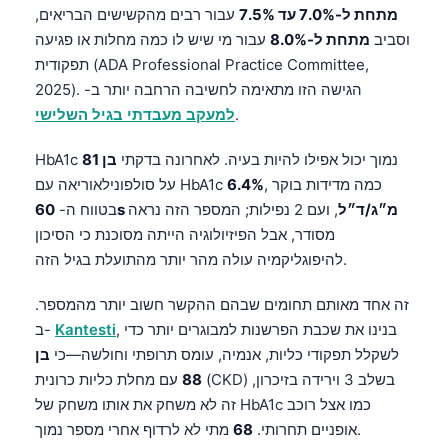
מתחת ל-7.0% עד 7.5%
עבור רבים מהקשישים הבריאים,
וסביב
מתחת ל-8.0%
עבור מי שיש לו כמה מחלות או פגיעה
תפקודית (ADA Professional Practice Committee,
2025). הגישה הזו מתאימה לחשיבה הרחבה יותר ב-
.
למעקב מעבדתי בגיל השלישי
HbA1c נמוך יכול אפילו להיות בעיה. לאחרונה בדקתי
בן 81
, כמה מדידות בוקר
6.4%
על סולפונילאוריאה עם HbA1c
60s מ״ג/ד״ל
, ועם 2 נפילות; המספר הזה נראה
בטווח ה-
מסודר, אבל הפיזיולוגיה הייתה מסוכנת כי הסיכון
להיפוגליקמיה עולה מהר יותר מהתועלת בגיל הזה.
זה אחד מאותם תחומים שבהם ההקשר חשוב יותר מהמספר.
, בנינו את שכבת הפרשנות למבוגרים יותר כדי
Kantesti
ב-
לשקלל תפקודי כליות, אנמיה, עומס תרופתי וחולשה—כי
בן
88
עם מחלת כליות כרונית (CKD) בשלב 3 וירידה בזיכרון,
זה לא משחק את אותו משחק של HbA1c כמו אצל רוכב
מתי לא לרדוף אחרי מספר נמוך.
אופניים תחרותי.
68