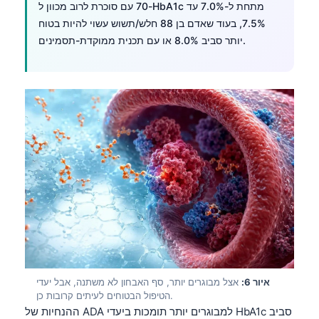
70 עם סוכרת לרוב מכוון ל-HbA1c מתחת ל-7.0% עד
7.5%, בעוד שאדם בן 88 חלש/תשוש עשוי להיות בטוח
יותר סביב 8.0% או עם תכנית ממוקדת-תסמינים.
איור 6:
אצל מבוגרים יותר, סף האבחון לא משתנה, אבל יעדי
הטיפול הבטוחים לעיתים קרובות כן.
ההנחיות של ADA למבוגרים יותר תומכות ביעדי HbA1c סביב