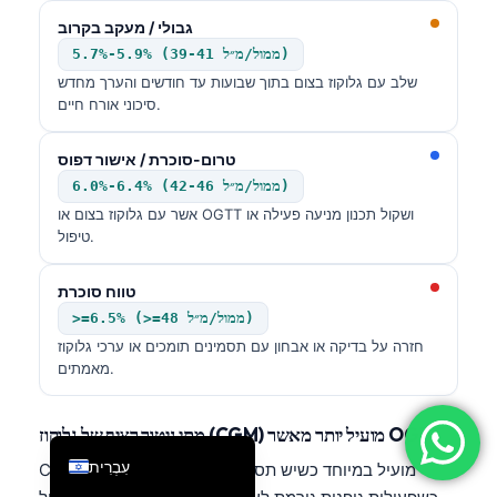
فارسی
גבולי / מעקב בקרוב
5.7%-5.9% (39-41 ממול/מ״ל)
简体中文
שלב עם גלוקוז בצום בתוך שבועות עד חודשים והערך מחדש
Română
סיכוני אורח חיים.
Türkçe
טרום-סוכרת / אישור דפוס
Ελληνικά
6.0%-6.4% (42-46 ממול/מ״ל)
Português
אשר עם גלוקוז בצום או OGTT ושקול תכנון מניעה פעילה או
טיפול.
Español
Italiano
טווח סוכרת
>=6.5% (>=48 ממול/מ״ל)
Français
חזרה על בדיקה או אבחון עם תסמינים תומכים או ערכי גלוקוז
العربية
מאמתים.
Deutsch
English
מתי ניטור רציף של גלוקוז (CGM) מועיל יותר מאשר OGTT
עִבְרִית
CGM מועיל במיוחד כשיש תסמינים הקשורים לארוחות,