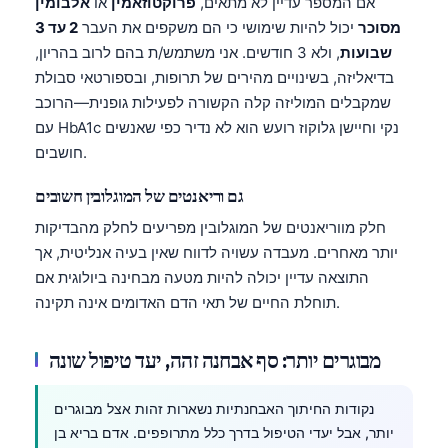
אם המספר עדיין לא מתאים,
פרוקטוזאמין
אוֹ
אלבומין
מסוכר
יכול להיות שימושי כי הם משקפים את העבר
2 עד 3
שבועות
, ולא 3 חודשים. אני משתמש/ת בהם לרוב בהריון,
בדיאליזה, בשינויים מהירים של תרופות, ובספורטאי סבולת
שמקבלים המוליזה קלה הקשורה לפעילות גופנית—הרוכב
עם HbA1c נקי וחיישן גלוקוז רועש הוא לא נדיר כפי שאנשים
חושבים.
גם וריאנטים של המוגלובין חשובים
חלק מווריאנטים של המוגלובין מפריעים לחלק מהבדיקות
יותר מאחרים. מעבדה עשויה לדווח שאין בעיה אנליטית, אך
התוצאה עדיין יכולה להיות מטעה מבחינה ביולוגית אם
תוחלת החיים של תאי הדם האדומים אינה תקינה.
מבוגרים יותר: סף אבחנה זהה, יעד טיפול שונה
נקודות החיתוך האבחנתיות נשארות זהות אצל מבוגרים
יותר, אבל יעדי הטיפול בדרך כלל מתרופפים. אדם בריא בן