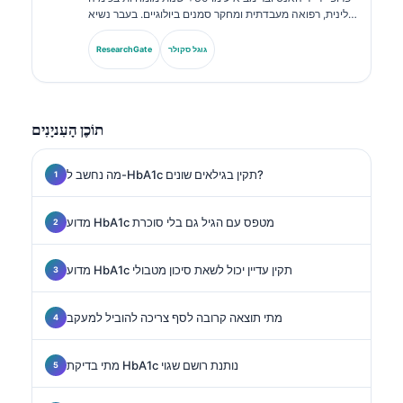
קלינית, רפואה מעבדתית ומחקר סמנים ביולוגיים. בעבר נשיא
האגודה הגרמנית לכימיה קלינית, הוא מתמחה בניתוח לוחות
אבחנתיים, בסטנדרטיזציה של סמנים ביולוגיים וברפואה
גוגל סקולר
ResearchGate
מעבדתית בסיוע בינה מלאכותית.
תוֹכֶן הָעִניָנִים
מה נחשב ל-HbA1c תקין בגילאים שונים?
מדוע HbA1c מטפס עם הגיל גם בלי סוכרת
מדוע HbA1c תקין עדיין יכול לשאת סיכון מטבולי
מתי תוצאה קרובה לסף צריכה להוביל למעקב
מתי בדיקת HbA1c נותנת רושם שגוי