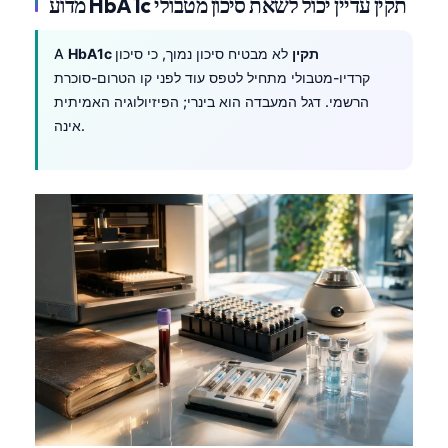
מדוע HbA1c תקין עדיין יכול לשאת סיכון מטבולי
HbA1c תקין
לא מבטיח סיכון נמוך, כי סיכון
A
קרדיו-מטבולי מתחיל לטפס עוד לפני קו הטרום-סוכרת
הרשמי. דגל המעבדה הוא בינרי; הפיזיולוגיה האמיתית
אינה.