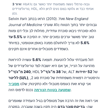
HbA1c גבוה-נורמלי נעשה משמעותי יותר כאשר גם
איור 3:
טריגליצרידים, HDL, אנזימי כבד או גלוקוז בצום נעים לכיוון הלא
נכון.
New England
Selvin ואח'. (2010) הראו בכתב העת
שערכי A1c גבוהים יותר בתוך הטווח
Journal of Medicine
הלא-סוכרתי ניבאו סוכרת עתידית, מחלות לב וכלי דם ומוות
טוב יותר מאשר ערכים נמוכים יותר. זו הסיבה ש
5.5% עד
5.6%
לא צריך להתעלם ממנה באופן אוטומטי, במיוחד
כשמדדים מטבוליים אחרים אינם תקינים.
דגל מעבדתי עלול להטעות. תוצאה
5.6%
עשויה להיראות
מרגיעה על הנייר, אך אם היא יושבת לצד טריגליצרידים של
, ALT של
52 יחידות
, HDL של
38 מ״ג/ד״ל
240 מ״ג/ד״ל
, והיסטוריה רפואית משפחתית של סוכרת סוג 2,
לליטר (U/L)
אני קורא זאת כעומס מטבולי ולא כתקינות; שלנו
מסביר
נכנס לדפוס הזה.
שמטעה בטווח הנורמה
אני רואה את זה הרבה אצל מטופלים בגיל העמידה שאומרים
שה-
בדיקת סוכר בדם
היה תקין בשנה שעברה. במקרה