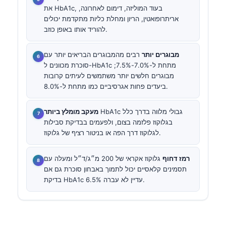
את HbA1c, בעוד המוליזה, דימום לאחרונה,
אריתרופואטין, הריון ומחלת כליות מתקדמת יכולים
להוריד אותו באופן כוזב.
מבוגרים יותר
רבים מהמבוגרים הבריאים יותר עם
סוכרת מכוונים ל-HbA1c מתחת ל-7.0%-7.5%;
מבוגרים חלשים יותר משתמשים לעיתים קרובות
ביעדים פחות אגרסיביים כמו מתחת ל-8.0%.
HbA1c גבולי מלווה בדרך כלל
מעקב מומלץ ביותר
בגלוקוז פלזמה בצום, ולפעמים בבדיקת סבילות
לגלוקוז דרך הפה או בניטור רציף של גלוקוז.
רמז דחוף
גלוקוז אקראי של 200 מ״ג/ד״ל ומעלה עם
תסמינים קלאסיים יכול לתמוך באבחון סוכרת גם אם
בדיקת HbA1c עדיין לא עברה 6.5%.