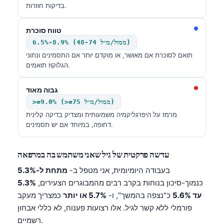
בדיקות חוזרות.
טווח סוכרת
6.5%-8.9% (48-74 ממול/מ״ל)
תואם לסוכרת אם מאושר, או מוקדם יותר אם התסמינים ונתוני
הגלוקוז תואמים.
גבוה מאוד
>=9.0% (>=75 ממול/מ״ל)
מרמז על היפרגליקמיה משמעותית ומצדיק בדיקה קלינית
דחופה, במיוחד אם יש תסמינים.
עדשה פרקטית של גיל שאני משתמש בה במרפאה
בעבודה היומיומית, אני מטפל ב-
מתחת ל-5.3%
כנמוך-סיכון בנוחות בקרב רבים מהמבוגרים הצעירים,
5.3%
עד 5.6%
כ"נצפה בהמשך", ו-
5.7% או יותר
כמצריך מעקב
פורמלי ללא קשר לגיל. אלו רצועות פענוח, לא כללי אבחון
רשמיים.