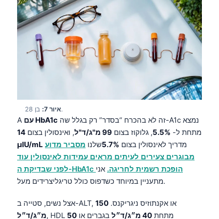
Frysk
Esperanto
Беларуская мова
Татар теле
Кыргызча
ئۇيغۇرچە
Cebuano
בן 28.
איור 7:
זה לא בהכרח “בסדר” רק בגלל שה-A1c נמצא
עם HbA1c
A
Basa Jawa
מתחת ל-
5.5%
, גלוקוז בצום
99 מ"ג/ד"ל
, ואינסולין בצום
14
ພາສາລາວ
מדריך לאינסולין בצום
5.7%
שלנו
מסביר מדוע
µIU/mL
Монгол
מבוגרים צעירים לעיתים מראים עמידות לאינסולין עוד
לפני שבדיקת ה-HbA1c הופכת רשמית לחריגה.
אני
Afrikaans
מתעניין במיוחד כשדפוס כולל טריגליצרידים מעל.
العربية المغربية
אצל נשים, סטייה ב-ALT, או אקנתוזיס ניגריקנס.
150
Occitan
, HDL מתחת
40 מ״ג/ד״ל
בגברים או
50
מ״ג/ד״ל