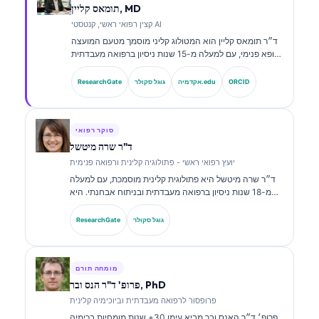
תומאס קליין, MD
קצין רפואי ראשי, קנטסטי AI
ד״ר תומאס קליין הוא המטולוג קליני מוסמך מטעם המועצה
ורופא פנימי, עם למעלה מ-15 שנות ניסיון ברפואה מעבדתית
ובניתוח קליני בסיוע בינה מלאכותית. כמנהל הרפואה הראשי
ב-Kantesti AI, הוא מספק פיקוח קליני על הדיוק הרפואי של
ORCID
אקדמיה.edu
גוגל סקולר
ResearchGate
רשת הנוירונים הקניינית. ד״ר קליין פרסם רבות בנושאי
פרשנות סמנים ביולוגיים ואבחון מעבדתי בנושאים של רפואה
מעבדתית.
סוקר רפואי
ד"ר שרה מיטשל
יועץ רפואי ראשי - פתולוגיה קלינית ורפואה פנימית
ד״ר שרה מיטשל היא פתולוגית קלינית מוסמכת, עם למעלה
מ-18 שנות ניסיון ברפואה מעבדתית ובניתוח אבחנתי. היא
מחזיקה בהסמכות התמחות בכימיה קלינית, ופרסמה רבות על
לוחות סמנים ביולוגיים וניתוח מעבדתי במסגרת פרקטיקה
גוגל סקולר
ResearchGate
קלינית.
מומחה תורם
פרופ' ד"ר הנס ובר, PhD
פרופסור לרפואה מעבדתית וביוכימיה קלינית
פרופ׳ ד״ר האנס ובר מביא עימו 30+ שנות מומחיות בכימיה