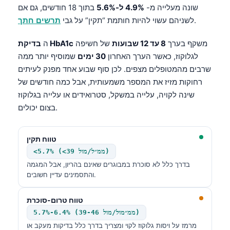
שונה מעלייה מ-
4.9% ל-5.6%
בתוך 18 חודשים, גם אם
.
לשניהם עשוי להיות חותמת “תקין” על גבי
תרשים חתך
משקף בערך
8 עד 12 שבועות
של חשיפה
בדיקת HbA1c
ה
לגלוקוז, כאשר הערך האחרון
30 ימים
שמוסיף יותר ממה
שרבים מהמטופלים מצפים. לכן סוף שבוע אחד מפנק לעיתים
רחוקות מזיז את המספר משמעותית, אבל כמה חודשים של
שינה לקויה, עלייה במשקל, סטרואידים או עלייה בגלוקוז
בצום יכולים.
טווח תקין
<5.7% (<39 ממ״ל/מול)
בדרך כלל לא סוכרת במבוגרים שאינם בהריון, אבל המגמה
והתסמינים עדיין חשובים.
טווח טרום-סוכרת
5.7%-6.4% (39-46 ממ״מול/מול)
מרמז על ויסות גלוקוז לקוי ומצריך בדרך כלל בדיקות מעקב או