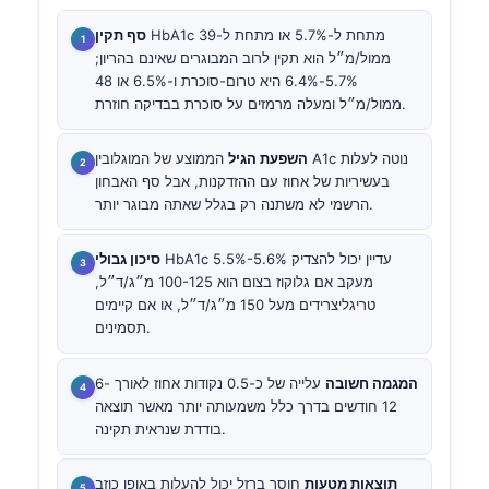
HbA1c מתחת ל-5.7% או מתחת ל-39
סף תקין
ממול/מ״ל הוא תקין לרוב המבוגרים שאינם בהריון;
5.7%-6.4% היא טרום-סוכרת ו-6.5% או 48
ממול/מ״ל ומעלה מרמזים על סוכרת בבדיקה חוזרת.
השפעת הגיל
הממוצע של המוגלובין A1c נוטה לעלות
בעשיריות של אחוז עם ההזדקנות, אבל סף האבחון
הרשמי לא משתנה רק בגלל שאתה מבוגר יותר.
HbA1c 5.5%-5.6% עדיין יכול להצדיק
סיכון גבולי
מעקב אם גלוקוז בצום הוא 100-125 מ״ג/ד״ל,
טריגליצרידים מעל 150 מ״ג/ד״ל, או אם קיימים
תסמינים.
המגמה חשובה
עלייה של כ-0.5 נקודות אחוז לאורך 6-
12 חודשים בדרך כלל משמעותה יותר מאשר תוצאה
בודדת שנראית תקינה.
תוצאות מטעות
חוסר ברזל יכול להעלות באופן כוזב