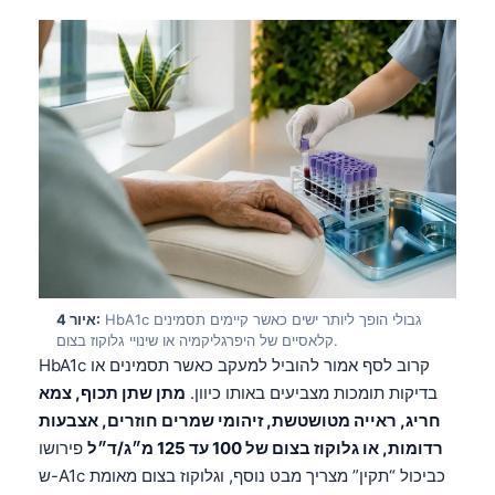
HbA1c גבולי הופך ליותר ישים כאשר קיימים תסמינים
איור 4:
קלאסיים של היפרגליקמיה או שינויי גלוקוז בצום.
HbA1c קרוב לסף אמור להוביל למעקב כאשר תסמינים או
בדיקות תומכות מצביעים באותו כיוון.
מתן שתן תכוף, צמא
חריג, ראייה מטושטשת, זיהומי שמרים חוזרים, אצבעות
רדומות, או גלוקוז בצום של 100 עד 125 מ״ג/ד״ל
פירושו
ש-A1c כביכול “תקין” מצריך מבט נוסף, וגלוקוז בצום מאומת