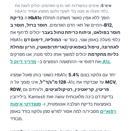
איור 5:
שינויים בהישרדות תאי הדם האדומים יכולים לעוות את
HbA1c כלפי מעלה או מטה בלי לשקף גלוקוז ממוצע אמיתי.
הופך ללא אמין כאשר משתנה תוחלת
בדיקת HbA1c
ה
החיים של תאי הדם האדומים.
חוסר ברזל, חוסר ב-B12,
חוסר בפולאט, וניתוח כריתת טחול בעבר
יכולים לדחוף את
HbA1c כלפי מעלה באופן שגוי, בעוד ש-
המוליזה, דימום דם
לאחרונה, טיפול באפואיטין/אריתרופואטין, הריון ומחלת
כליות מתקדמת
יכולים למשוך אותו כלפי מטה; אנו מפרקים
.
מדריך דיוק ל-A1c
את דפוסי אי-ההתאמה הנפוצים ב-
יחד עם גלוקוז בצום
5.4%
כשאני בוחן פאנל שמציג HbA1c
MCV,
, איני סומך על ה-A1c עד שבדקתי את
128 מ״ג/ד״ל
RDW, פריטין, קריאטינין, רטיקולוציטים
, ולעיתים גם
בילירובין. Kantesti בדיקת דם בינה מלאכותית עושה זאת
באמצעות בדיקת הצלבה אוטומטית, ו-
סטנדרטי אימות
רפואיים
מסביר/ה למה אסור לפרש סמן גלוקוז בודד באופן
מבודד.