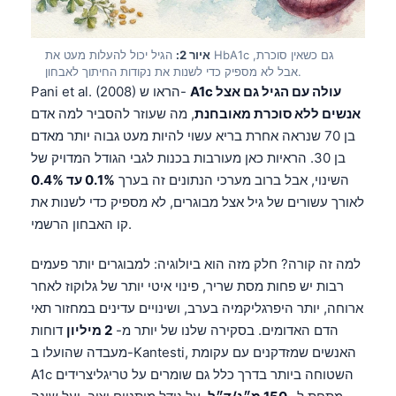
איור 2:
הגיל יכול להעלות מעט את HbA1c גם כשאין סוכרת,
אבל לא מספיק כדי לשנות את נקודות החיתוך לאבחון.
A1c עולה עם הגיל גם אצל
Pani et al. (2008) הראו ש-
אנשים ללא סוכרת מאובחנת
, מה שעוזר להסביר למה אדם
בן 70 שנראה אחרת בריא עשוי להיות מעט גבוה יותר מאדם
בן 30. הראיות כאן מעורבות בכנות לגבי הגודל המדויק של
השינוי, אבל ברוב מערכי הנתונים זה בערך
0.1% עד 0.4%
לאורך עשורים של גיל אצל מבוגרים, לא מספיק כדי לשנות את
קו האבחון הרשמי.
למה זה קורה? חלק מזה הוא ביולוגיה: למבוגרים יותר פעמים
רבות יש פחות מסת שריר, פינוי איטי יותר של גלוקוז לאחר
ארוחה, יותר היפרגליקמיה בערב, ושינויים עדינים במחזור תאי
הדם האדומים. בסקירה שלנו של יותר מ-
2 מיליון
דוחות
מעבדה שהועלו ב-Kantesti, האנשים שמזדקנים עם עקומת
A1c השטוחה ביותר בדרך כלל גם שומרים על טריגליצרידים