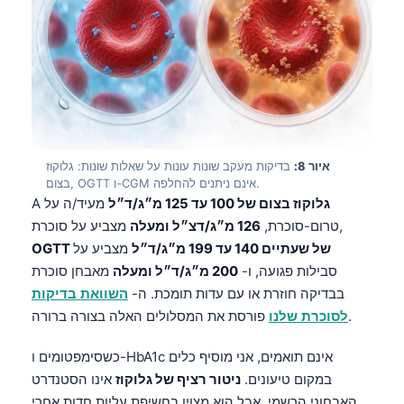
தமிழ்
తెలుగు
मराठी
اردو
বাংলা
איור 8:
בדיקות מעקב שונות עונות על שאלות שונות: גלוקוז
Shqip
בצום, OGTT ו-CGM אינם ניתנים להחלפה.
גלוקוז בצום של 100 עד 125 מ״ג/ד״ל
מעיד/ה על
A
Magyar
מצביע על סוכרת,
טרום-סוכרת,
126 מ״ג/דצ״ל ומעלה
Slovenščina
OGTT של שעתיים 140 עד 199 מ״ג/ד״ל
מצביע על
한국어
סבילות פגועה, ו-
200 מ״ג/ד״ל ומעלה
מאבחן סוכרת
בבדיקה חוזרת או עם עדות תומכת. ה-
השוואת בדיקות
Polski
פורסת את המסלולים האלה בצורה ברורה.
לסוכרת שלנו
Lietuvių kalba
Русский
כשסימפטומים ו-HbA1c אינם תואמים, אני מוסיף כלים
במקום טיעונים.
ניטור רציף של גלוקוז
אינו הסטנדרט
ქართული
האבחוני הרשמי, אבל הוא מצוין בחשיפת עליות חדות אחרי