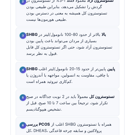
تستوسترون آزاد
معمولاً فقط 1-3% از تستوسترونِ در
گردش را تشکیل می‌دهد، بنابراین طبیعی بودن
تستوسترون کل همیشه به معنی در دسترس بودن
طبیعی هورمون‌ها نیست.
SHBG بالا
بالاتر از حدود 80-100 نانومول/لیتر در
بسیاری از مردان می‌تواند باعث پایین بودن
تستوسترون آزاد شود، حتی اگر تستوسترون کل قابل
قبول به نظر برسد.
SHBG پایین
پایین‌تر از حدود 15-20 نانومول/لیتر اغلب
با چاقی، مقاومت به انسولین، مواجهه با آندروژن یا
کم‌کاری تیروئید همراه است.
تستوسترون کل
معمولاً باید در 2 نوبت جداگانه در صبح
تکرار شود، ترجیحاً بین ساعت 7 تا 10 صبح، قبل از
تشخیص هیپوگنادیسم.
اغلب از SHBG همراه با تستوسترون
بررسی PCOS
کل، DHEAS، پرولاکتین و سابقه چرخه قاعدگی