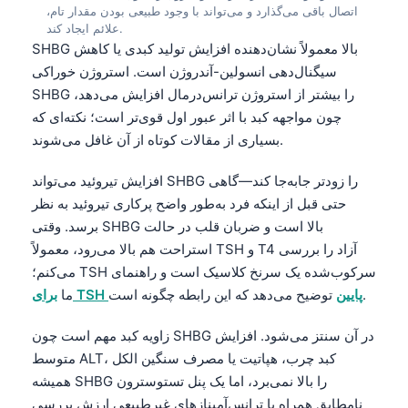
اتصال باقی می‌گذارد و می‌تواند با وجود طبیعی بودن مقدار تام،
علائم ایجاد کند.
SHBG بالا معمولاً نشان‌دهنده افزایش تولید کبدی یا کاهش
سیگنال‌دهی انسولین-آندروژن است. استروژن خوراکی
SHBG را بیشتر از استروژن ترانس‌درمال افزایش می‌دهد،
چون مواجهه کبد با اثر عبور اول قوی‌تر است؛ نکته‌ای که
بسیاری از مقالات کوتاه از آن غافل می‌شوند.
افزایش تیروئید می‌تواند SHBG را زودتر جابه‌جا کند—گاهی
حتی قبل از اینکه فرد به‌طور واضح پرکاری تیروئید به نظر
برسد. وقتی SHBG بالا است و ضربان قلب در حالت
استراحت هم بالا می‌رود، معمولاً TSH و T4 آزاد را بررسی
می‌کنم؛ TSH سرکوب‌شده یک سرنخ کلاسیک است و راهنمای
توضیح می‌دهد که این رابطه چگونه است.
برای TSH پایین
ما
زاویه کبد مهم است چون SHBG در آن سنتز می‌شود. افزایش
متوسط ALT، کبد چرب، هپاتیت یا مصرف سنگین الکل
همیشه SHBG را بالا نمی‌برد، اما یک پنل تستوسترون
نامطابق همراه با ترانس‌آمینازهای غیرطبیعی ارزش بررسی