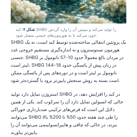
شکل ۲:
کبد SHBG را تولید می‌کند و سپس آن را وارد گردش
خون می‌کند تا به هورمون‌های جنسی متصل شود.
SHBG یک پروتئین انتقالی ساخته‌شده توسط کبد است، نه یک
هورمون تستوسترون و نه اندازه‌گیری مستقیمِ خروجی غدد
جنسی. SHBG در مردان بالغ معمولاً حدود 10-57 نانومول بر
لیتر است، SHBG در زنان پیش از یائسگی حدود 18-144
نانومول بر لیتر است و در دوره‌های پس از یائسگی ممکن
است بسته به روش سنجش پایین‌تر برود یا گسترده‌تر شود.
استروژن تمایل دارد تولید SHBG در کبد را افزایش دهد، در
حالی که انسولین تمایل دارد آن را سرکوب کند. یکی از همین
دلایل این است که قرص‌های ترکیبی ضدبارداری خوراکی
می‌توانند SHBG را طی چند هفته حدود 50% تا 200% بالا
ببرند، در حالی که چاقی و هایپرانسولینمی می‌توانند آن را
پایین‌تر بیاورند.