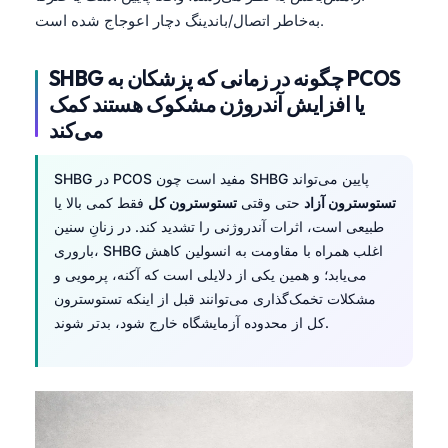
Čeština
به‌خاطر اتصال/باندینگ دچار اعوجاج شده است.
日本語
SHBG چگونه در زمانی که پزشکان به PCOS
Eesti
یا افزایش آندروژن مشکوک هستند کمک
Azərbaycan dili
می‌کند
Bosanski
Svenska
SHBG در PCOS مفید است چون SHBG پایین می‌تواند
تستوسترون آزاد
حتی وقتی
تستوسترون کل
فقط کمی بالا یا
Српски језик
طبیعی است، اثرات آندروژنی را تشدید کند. در زنانِ سنین
Íslenska
باروری، SHBG اغلب همراه با مقاومت به انسولین کاهش
Հայերեն
می‌یابد؛ و همین یکی از دلایلی است که آکنه، پرمویی و
مشکلات تخمک‌گذاری می‌توانند قبل از اینکه تستوسترون
Bahasa Indonesia
کل از محدوده آزمایشگاه خارج شود، بدتر شوند.
हिन्दी
Nederlands
Dansk
Български