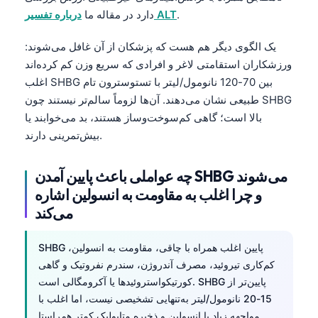
.
درباره تفسیر ALT
دارد در مقاله ما
یک الگوی دیگر هم هست که پزشکان از آن غافل می‌شوند:
ورزشکاران استقامتی لاغر و افرادی که سریع وزن کم کرده‌اند
اغلب SHBG بین 70-120 نانومول/لیتر با تستوسترون تام
طبیعی نشان می‌دهند. آن‌ها لزوماً سالم‌تر نیستند چون SHBG
بالا است؛ گاهی کم‌سوخت‌وساز هستند، بد می‌خوابند یا
بیش‌تمرینی دارند.
چه عواملی باعث پایین آمدن SHBG می‌شوند
و چرا اغلب به مقاومت به انسولین اشاره
می‌کند
SHBG پایین اغلب همراه با چاقی، مقاومت به انسولین،
کم‌کاری تیروئید، مصرف آندروژن، سندرم نفروتیک و گاهی
کورتیکواستروئیدها یا آکرومگالی است. SHBG پایین‌تر از
15-20 نانومول/لیتر به‌تنهایی تشخیصی نیست، اما اغلب با
مواجهه زیاد با انسولین و ذخیره متابولیک کمتر هم‌راستا