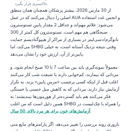
خاکستری قرار بگیرد.
Català
از 30 مارس 2026، بیشتر پزشکان همچنان همان منطق
O‘zbekcha
اصلی را دنبال می‌کنند که در عمل AUA و انجمن غدد استفاده
Українська
می‌شود: علائم مهم‌اند و حداقل 2 مقدار پایینِ تستوسترون
صبحگاهی هم مهم است. تستوسترون کل کمتر از 300
አማርኛ
نانوگرم/دسی‌لیتر در بسیاری از مراکز از هیپوگنادیسم حمایت
Kiswahili
می‌کند، اما SHBG وقتی نتیجه نزدیک آستانه است، نه خیلی
ភាសាខ្មែរ
پایین‌تر از آن، ارزش خود را نشان می‌دهد.
ဗမာစာ
معمولاً نمونه‌گیری باید بین ساعت 7 تا 10 صبح انجام شود، و
ไทย
مردانی که بیمارند، کم‌خوابی دارند یا شیفت شب کار می‌کنند
اغلب قبل از اینکه کسی برچسب «مزمنِ پایین» بزند، به تکرار
Tagalog
آزمایش نیاز دارند. مردانی که به کاهش میل جنسی یا خستگی
Tiếng Việt
فکر می‌کنند هم باید گسترده‌تر از هورمون‌ها بیندیشند؛ به
Bahasa Melayu
همین دلیل است که من اغلب SHBG را همراه با چک‌لیست در
മലയാളം
.
آزمایش‌های خون برای هر مرد بالای 50 سال
ಕನ್ನಡ
باروری روند بررسی را تغییر می‌دهد. اگر پارامترهای مایع منی
ગુજરાતી