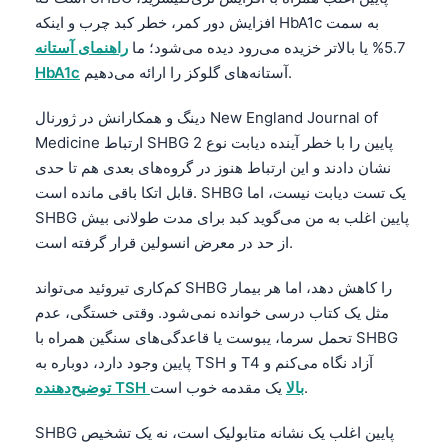
افزایش دور کمر، خطر کبد چرب و اینکه HbA1c به سمت
5.7% یا بالاتر خزیده می‌رود دیده می‌شود؛ ما
راهنمای آستانه
آستانه‌های گلوکز را ارائه می‌دهیم.
HbA1c
دینگ و همکارانش در ژورنال New England Journal of
Medicine ارتباط SHBG پایین را با خطر آینده دیابت نوع 2
نشان دادند و این ارتباط هنوز در گروه‌های بعدی هم تا حدی
قابل اتکا باقی مانده است. SHBG یک تست دیابت نیست، اما
SHBG پایین اغلب به من می‌گوید کبد برای مدت طولانی بیش
از حد در معرض انسولین قرار گرفته است.
کم‌کاری تیروئید می‌تواند SHBG را کاهش دهد، اما هر بیمار
مثل یک کتاب درسی خوانده نمی‌شود. وقتی خستگی، عدم
تحمل سرما، یبوست یا قاعدگی‌های سنگین همراه با SHBG
پایین وجود دارد، دوباره به TSH و T4 آزاد نگاه می‌کنم و
یک مقدمه خوب است.
توضیح‌دهنده TSH بالا
Norsk bokmål
SHBG پایین اغلب یک نشانه متابولیک است، نه یک تشخیص
Ślōnskŏ gŏdka