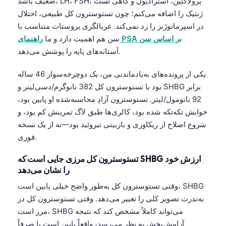
ضعیف باشد، LH، FSH، پرولاکتین، استرادیول و گاهی تست
ژنتیک را اضافه می‌کنم؛ چون تستوسترون کل طبیعی، اختلال
தமிழ்
در اسپرماتوژنز را رد نمی‌کند. غربالگری پروستات متناسب با
తెలుగు
راهنمای PSA بر اساس سن
سن هم اهمیت دارد و ما
मराठी
آستانه‌های پایه را پوشش می‌دهد.
اردو
یکی از پرونده‌های به‌یادماندنی من، یک دوچرخه‌سوار 46 ساله
বাংলা
بود با تستوسترون کل 382 نانوگرم/دسی‌لیتر و SHBG برابر
Shqip
92 نانومول/لیتر. تستوسترون آزادِ محاسبه‌شده او پایین بود،
خوابش تکه‌تکه شده بود، کالری‌ها طبق لاگ تمرینش کم بود، و
Magyar
شروع اصلاح از ریکاوری و بازبینی تیروئید بود—نه از یک نسخه
Slovenščina
فوری.
한국어
تستوسترون کل مرزی جایی است که SHBG ارزش خود
Polski
را نشان می‌دهد
Lietuvių kalba
وقتی تستوسترون کل به‌طور واضح خیلی پایین است، SHBG
Русский
به‌ندرت تصویر کلی را تغییر می‌دهد. وقتی تستوسترون کل در
مرز است، SHBG می‌تواند کاملاً مشخص کند که نتیجه
ქართული
آرامش‌بخش به نظر می‌رسد، واقعاً پایین است یا صرفاً