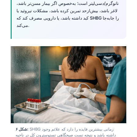
Gàidhlig
نانوگرم/دسی‌لیتر است؛ به‌خصوص اگر بیمار مسن‌تر باشد،
Euskara
لاغر باشد، بیش‌ازحد تمرین کرده باشد، مشکلات تیروئید یا
کبد داشته باشد، یا دارویی مصرف کند که SHBG را جابه‌جا
Македонски јазик
می‌کند.
Latviešu valoda
Galego
অসমীয়া
සිංහල
سنڌي
پښتو
Slovenčina
Hrvatski
Suomi
SHBG زمانی بیشترین فایده را دارد که علائم وجود
شکل ۶:
Қазақ тілі
داشته باشد و نتیجه تست صبحگاهی تستوسترون کل در ناحیه