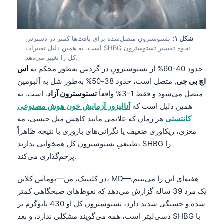
شکل ۱:
تستوسترونِ متصل‌شده برای بافت‌ها کمتر در دسترس
است، به همین دلیل تغییرات SHBG نحوه تفسیر تستوسترون
کل را تغییر می‌دهد.
حدود 40-60% از تستوسترونِ در گردش به‌طور محکم به
اس
اچ بی جی
, متصل است، حدود 38-50% به‌طور شل به آلبومین
متصل می‌شود و فقط 1-3% واقعاً
تستوسترون آزاد
. است. به
همین دلیل است که
آنالیزور آزمایش خون هوش مصنوعی
کانتستی
هر زمان که علائمی مانند کاهش میل جنسی، مه
مغزی، ریکاوری ضعیف یا نگرانی‌های باروری با نتیجه ظاهراً
طبیعیِ تستوسترون کل همخوانی ندارند، SHBG را
پرچم‌گذاری می‌کند.
در کلینیک، من—توماس کلاین، MD—هفته‌ای این را می‌بینم.
یک مرد 39 ساله گزارش می‌دهد که نعوظ‌های صبحگاهی کمتر
شده و خستگی شدید دارد، تستوسترون کل او 430 نانوگرم بر
دسی‌لیتر است، همه می‌گویند مشکلی ندارد، و بعد SHBG با