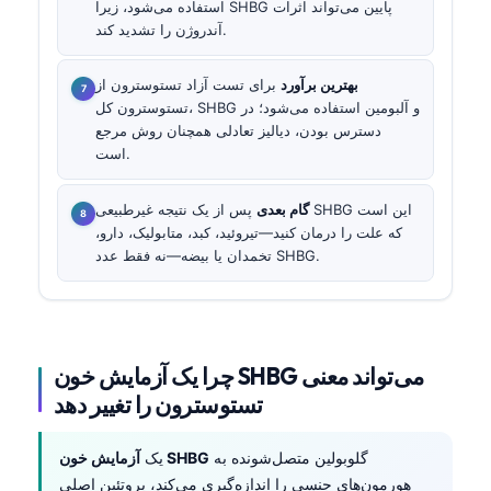
استفاده می‌شود، زیرا SHBG پایین می‌تواند اثرات
آندروژن را تشدید کند.
بهترین برآورد
برای تست آزاد تستوسترون از
تستوسترون کل، SHBG و آلبومین استفاده می‌شود؛ در
دسترس بودن، دیالیز تعادلی همچنان روش مرجع
است.
گام بعدی
پس از یک نتیجه غیرطبیعی SHBG این است
که علت را درمان کنید—تیروئید، کبد، متابولیک، دارو،
تخمدان یا بیضه—نه فقط عدد SHBG.
چرا یک آزمایش خون SHBG می‌تواند معنی
تستوسترون را تغییر دهد
گلوبولین متصل‌شونده به
آزمایش خون SHBG
یک
هورمون‌های جنسی را اندازه‌گیری می‌کند، پروتئین اصلی