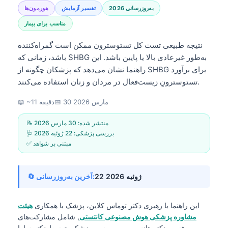
به‌روزرسانی 2026
تفسیر آزمایش
هورمون‌ها
مناسب برای بیمار
نتیجه طبیعی تست کل تستوسترون ممکن است گمراه‌کننده
باشد، زمانی که SHBG به‌طور غیرعادی بالا یا پایین باشد. این
راهنما نشان می‌دهد که پزشکان چگونه از SHBG برای برآورد
تستوسترونِ زیست‌فعال در مردان و زنان استفاده می‌کنند.
30 مارس 2026
📅
📖 ~11 دقیقه
📝 منتشر شده:
30 مارس 2026
🩺 بررسی پزشکی:
22 ژوئیه 2026
✅ مبتنی بر شواهد
22 ژوئیه 2026
🔄 آخرین به‌روزرسانی:
این راهنما با رهبری
دکتر توماس کلاین، پزشک
با همکاری
هیئت
مشاوره پزشکی هوش مصنوعی کانتستی
, شامل مشارکت‌های
پروفسور دکتر هانس وبر و بررسی پزشکی توسط دکتر سارا