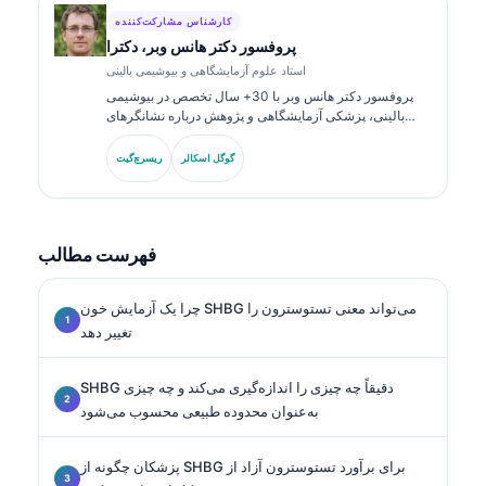
کارشناس مشارکت‌کننده
پروفسور دکتر هانس وبر، دکترا
استاد علوم آزمایشگاهی و بیوشیمی بالینی
پروفسور دکتر هانس وبر با 30+ سال تخصص در بیوشیمی
بالینی، پزشکی آزمایشگاهی و پژوهش درباره نشانگرهای
زیستی به این حوزه می‌پردازد. او پیش‌تر رئیس انجمن شیمی
بالینی آلمان بوده و در تحلیل پنل‌های تشخیصی،
گوگل اسکالر
ریسرچ‌گیت
استانداردسازی نشانگرهای زیستی و پزشکی آزمایشگاهی با
کمک هوش مصنوعی تخصص دارد.
فهرست مطالب
چرا یک آزمایش خون SHBG می‌تواند معنی تستوسترون را
تغییر دهد
SHBG دقیقاً چه چیزی را اندازه‌گیری می‌کند و چه چیزی
به‌عنوان محدوده طبیعی محسوب می‌شود
پزشکان چگونه از SHBG برای برآورد تستوسترون آزاد از