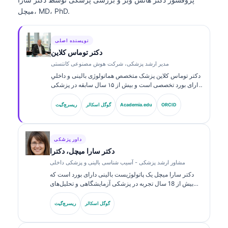
میچل، MD، PhD.
نویسنده اصلی
دکتر توماس کلاین
مدیر ارشد پزشکی، شرکت هوش مصنوعی کانتستی
دکتر توماس کلاین پزشک متخصص هماتولوژی بالینی و داخلیِ
دارای بورد تخصصی است و بیش از ۱۵ سال سابقه در پزشکی
آزمایشگاهی و تحلیل‌های بالینیِ مبتنی بر هوش مصنوعی دارد.
ایشان به‌عنوان مدیر ارشد پزشکی در Kantesti AI، نظارت
ORCID
Academia.edu
گوگل اسکالر
ریسرچ‌گیت
بالینی بر صحت پزشکی شبکه عصبی اختصاصی را فراهم
می‌کند. دکتر کلاین به‌طور گسترده درباره تفسیر نشانگرهای
زیستی و تشخیص‌های آزمایشگاهی در زمینه‌های پزشکی
آزمایشگاهی منتشر کرده است.
داور پزشکی
دکتر سارا میچل، دکترا
مشاور ارشد پزشکی - آسیب شناسی بالینی و پزشکی داخلی
دکتر سارا میچل یک پاتولوژیست بالینی دارای بورد است که
بیش از 18 سال تجربه در پزشکی آزمایشگاهی و تحلیل‌های
تشخیصی دارد. او گواهی‌های تخصصی در شیمی بالینی دارد و
در زمینه پنل‌های نشانگر زیستی و تحلیل‌های آزمایشگاهی در
گوگل اسکالر
ریسرچ‌گیت
عمل بالینی به‌طور گسترده منتشر کرده است.