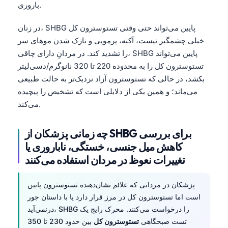
باروری.
Frysk
Esperanto
در زنان، SHBG پایین می‌تواند حتی وقتی تستوسترون کل
خیلی چشمگیر نیست، آکنه، پرمویی و نازک شدن موهای سر
Беларуская мова
را تشدید کند. در مردانِ دارای چاقی، SHBG پایین می‌تواند
Татар теле
تستوسترون کل را به محدوده 220 تا 320 نانوگرم/دسی‌لیتر
Кыргызча
بکشد، در حالی که تستوسترون آزاد نزدیک‌تر به حالت طبیعی
می‌ماند؛ و همین یکی از دلایلی است که تشخیص را پیچیده
ئۇيغۇرچە
می‌کند.
Cebuano
Basa Jawa
چه زمانی پزشکان از SHBG برای بررسی
کاهش میل جنسی، خستگی، ناباروری یا
ພາສາລາວ
تغییرات نعوظ در مردان استفاده می‌کنند
Монгол
Afrikaans
پزشکان در مردانی که علائم نشان‌دهنده تستوسترون پایین
العربية المغربية
است اما تستوسترون کل در مرز قرار دارد یا با داستان جور
درنمی‌آید، SHBG را درخواست می‌کنند. محرک رایج یک
Occitan
تست صبحگاهی
تستوسترون کل
بین حدود 230 تا 350