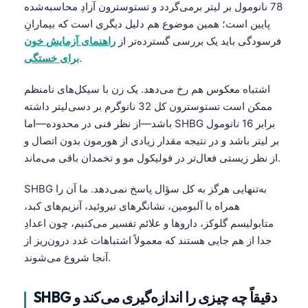
78 نانومول بر لیتر برمی‌گردد و تستوسترون آزادِ محاسبه‌شده
پایین است؛ همین موضوع هم دلیل دیگری است که بیمارانِ
فرسودگی باید یک بررسی گسترده‌تر از
راهنمای آزمایش خون
.
برای خستگی
اشتباه معکوس هم رخ می‌دهد. یک زن با سیکل‌های نامنظم
ممکن است تستوسترون کل 32 نانوگرم بر دسی‌لیتر داشته
باشد—از نظر فنی در محدوده—اما SHBG برابر 16 نانومول
بر لیتر باشد و در نتیجه مقدار زیادی از هورمون بدون اتصال و
از نظر زیستی فعال‌تر در فولیکول مو و تخمدان باقی می‌ماند.
SHBG به‌تنهایی هرگز به کل سؤال پاسخ نمی‌دهد. ما آن را
همراه با آلبومین، نشانگرهای تیروئید، آنزیم‌های کبد،
متابولیسم گلوکز، داروها و علائم تفسیر می‌کنیم، چون اعدادِ
جدا از هم جایی هستند که معمولاً اشتباهات غدد درون‌ریز از
آنجا شروع می‌شوند.
SHBG دقیقاً چه چیزی را اندازه‌گیری می‌کند و