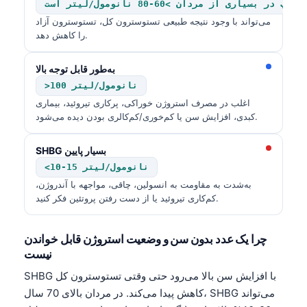
یاری از مردان >60-80 نانومول/لیتر است
می‌تواند با وجود نتیجه طبیعی تستوسترون کل، تستوسترون آزاد
را کاهش دهد.
به‌طور قابل توجه بالا
>100 نانومول/لیتر
اغلب در مصرف استروژن خوراکی، پرکاری تیروئید، بیماری
کبدی، افزایش سن یا کم‌خوری/کم‌کالری بودن دیده می‌شود.
SHBG بسیار پایین
<10-15 نانومول/لیتر
به‌شدت به مقاومت به انسولین، چاقی، مواجهه با آندروژن،
کم‌کاری تیروئید یا از دست رفتن پروتئین فکر کنید.
چرا یک عدد بدون سن و وضعیت استروژن قابل خواندن
نیست
SHBG با افزایش سن بالا می‌رود حتی وقتی تستوسترون کل
کاهش پیدا می‌کند. در مردان بالای 70 سال، SHBG می‌تواند