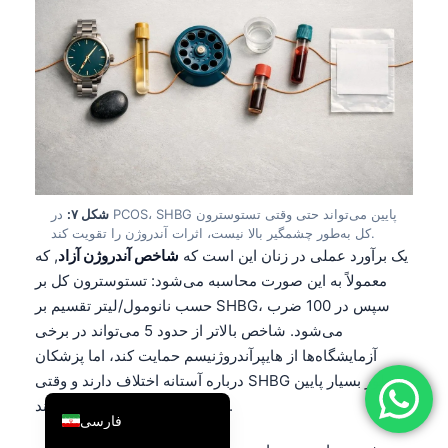
简体中文
Română
Türkçe
Ελληνικά
Português
Español
شکل ۷:
در PCOS، SHBG پایین می‌تواند حتی وقتی تستوسترون
Italiano
کل به‌طور چشمگیر بالا نیست، اثرات آندروژن را تقویت کند.
یک برآورد عملی در زنان این است که
شاخص آندروژن آزاد
, که
עִבְרִית
معمولاً به این صورت محاسبه می‌شود: تستوسترون کل بر
Français
حسب نانومول/لیتر تقسیم بر SHBG، سپس در 100 ضرب
العربية
می‌شود. شاخص بالاتر از حدود 5 می‌تواند در برخی
Deutsch
آزمایشگاه‌ها از هایپرآندروژنیسم حمایت کند، اما پزشکان
درباره آستانه اختلاف دارند و وقتی SHBG به‌طور بسیار پایین
English
باشد، نتایج کمتر پایدار می‌شوند.
فارسی