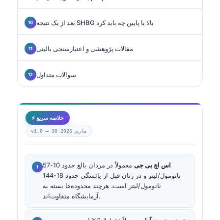
بعد از یک نتیجه SHBG بالا یا پایین چه باید کرد
مقالات پژوهشی و اعتبارسنجی بالینی
سوالات متداول
⚡ خلاصه سریع
30 مارس 2026
v1.0 —
اس اچ بی جی
معمولاً در مردان بالغ حدود 10-57
نانومول/لیتر و در زنان قبل از یائسگی حدود 18-144
نانومول/لیتر است، هرچند محدوده‌ها بسته به
آزمایشگاه متفاوت‌اند.