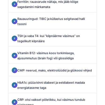
Ferritiin: rauavarude näitaja, mis jääb kõige
sagedamini märkamata
Rauauuringud: TIBC ja küllastus selgitavad halli
tsooni
TSH ja vaba T4: kui “kilpnäärme väsimus” on
tegelikult kilpnääre
Vitamiin B12: väsimus koos torkimisega,
ajusummutus (brain fog) või glossiidiga
CMP: neerud, maks, elektrolüüdid ja glükoosi vihjed
HbA1c: püüa kinni diabeet ja eeldiabeet madala
energiataseme taga
CRP: otsi vaikset põletikku, kui väsimus tundub
süsteemne