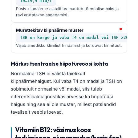
Gàidhlig
10–19,9 mIU/L
Püsiv kilpnäärme alatalitlus muutub tõenäolisemaks ja
Euskara
ravi arutatakse sagedamini.
Македонски јазик
Murettekitav kilpnäärme muster
Latviešu valoda
TSH on kõrge ja vaba T4 on madal või TSH >20 mI
Galego
Vajab ametlikku kliinilist hindamist ja korduvat kinnitust.
অসমীয়া
සිංහල
Märkus tsentraalse hüpotüreoosi kohta
سنڌي
Normaalne TSH ei välista täielikult
kilpnäärmehaigust. Kui vaba T4 on madal ja TSH on
پښتو
sobimatult normaalne või madal, siis tuleb
diferentsiaaldiagnostikas arvesse ka hüpofüüsi
Slovenčina
haigus ning see ei ole muster, millest patsiendid
tavaliselt veebis loevad.
Hrvatski
Suomi
Vitamiin B12: väsimus koos
Қазақ тілі
torkimisega, ajusummutus (brain fog)