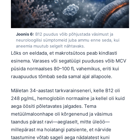
தமிழ்
తెలుగు
मराठी
Joonis 6:
B12 puudus võib põhjustada väsimust ja
اردو
neuroloogilisi sümptomeid juba ammu enne seda, kui
aneemia muutub selgelt nähtavaks.
বাংলা
Lõks on eeldada, et makrotsütoos peab kindlasti
esinema. Varases või segatüüpi puuduses võib MCV
Shqip
püsida normaalses 80–100 fL vahemikus, eriti kui
Magyar
rauapuudus tõmbab seda samal ajal allapoole.
Slovenščina
Mäletan 34-aastast tarkvarainseneri, kelle B12 oli
한국어
248 pg/mL, hemoglobiin normaalne ja kellel oli kuid
Polski
aega öösiti põletavates jalgades. Tema
Lietuvių kalba
metüülmaloonhape oli kõrgenenud ja väsimus
taandus pärast ravi—aeglaselt, mitte üleöö—
Русский
millepärast ma hoiatangi patsiente, et närvide
ქართული
taastumine võtab sageli aega nädalatest kuni