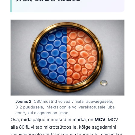
Joonis 2:
CBC mustrid võivad vihjata rauavaegusele,
B12 puudusele, infektsioonile või verekaotusele juba
enne, kui diagnoos on ilmne.
Osa, mida paljud inimesed ei märka, on
MCV
. MCV
alla 80 fL viitab mikrotsütoosile, kõige sagedamini
rauavaegusele või talasseemia tunnusele, samas kui