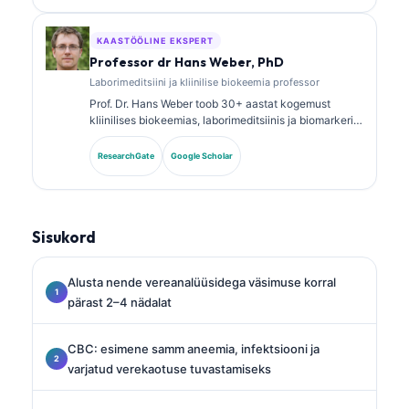
laborianalüüsi kohta kliinilises praktikas.
KAASTÖÖLINE EKSPERT
Professor dr Hans Weber, PhD
Laborimeditsiini ja kliinilise biokeemia professor
Prof. Dr. Hans Weber toob 30+ aastat kogemust
kliinilises biokeemias, laborimeditsiinis ja biomarkerite
uurimises. Ta oli varem Saksa kliinilise keemia seltsi
president ning on spetsialiseerunud diagnostiliste
ResearchGate
Google Scholar
paneelide analüüsile, biomarkerite
standardiseerimisele ja tehisintellektiga toetatud
laborimeditsiinile.
Sisukord
Alusta nende vereanalüüsidega väsimuse korral
pärast 2–4 nädalat
CBC: esimene samm aneemia, infektsiooni ja
varjatud verekaotuse tuvastamiseks