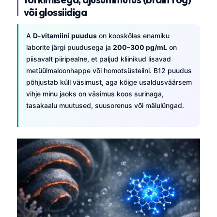
Català
või glossiidiga
O‘zbekcha
A
D-vitamiini puudus
on kooskõlas enamiku
Українська
laborite järgi puudusega ja
200–300 pg/mL
on
አማርኛ
piisavalt piiripealne, et paljud kliinikud lisavad
metüülmaloonhappe või homotsüsteiini. B12 puudus
Kiswahili
põhjustab küll väsimust, aga kõige usaldusväärsem
ភាសាខ្មែរ
vihje minu jaoks on väsimus koos surinaga,
ဗမာစာ
tasakaalu muutused, suusorenus või mälulüngad.
ไทย
Tagalog
Tiếng Việt
Bahasa Melayu
മലയാളം
ಕನ್ನಡ
ગુજરાતી