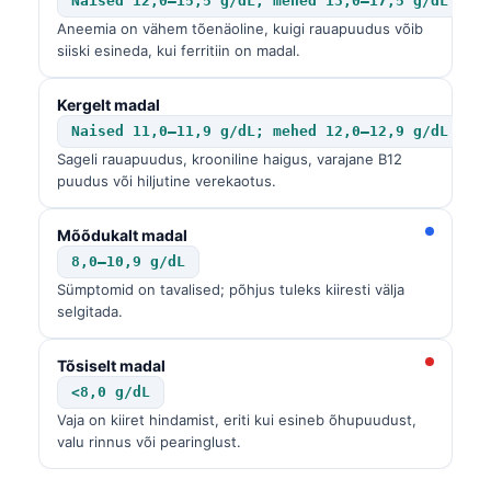
Naised 12,0–15,5 g/dL; mehed 13,0–17,5 g/dL
Aneemia on vähem tõenäoline, kuigi rauapuudus võib
siiski esineda, kui ferritiin on madal.
Kergelt madal
Naised 11,0–11,9 g/dL; mehed 12,0–12,9 g/dL
Sageli rauapuudus, krooniline haigus, varajane B12
puudus või hiljutine verekaotus.
Mõõdukalt madal
8,0–10,9 g/dL
Sümptomid on tavalised; põhjus tuleks kiiresti välja
selgitada.
Tõsiselt madal
<8,0 g/dL
Vaja on kiiret hindamist, eriti kui esineb õhupuudust,
valu rinnus või pearinglust.