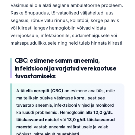
Väsimus ei ole alati aeglane ambulatoorne probleem.
Raske õhupuudus, tõrvataolised väljaheited, uus
segasus, rõhuv valu rinnus, kollatõbi, kõrge palavik
või kiiresti langev hemoglobiin võivad viidata
verejooksule, infektsioonile, südamehaigusele või
maksapuudulikkusele ning neid tuleb hinnata kiiresti.
CBC: esimene samm aneemia,
infektsiooni ja varjatud verekaotuse
tuvastamiseks
A
täielik verepilt (CBC)
on esimene analüüs, mille
ma telliksin püsiva väsimuse korral, sest see
tuvastab aneemia, infektsiooni vihjed ja mõnikord
ka luuüdi probleemid. Hemoglobiin alla
12,0 g/dL
täiskasvanud naistel
või
13,0 g/dL täiskasvanud
meestel
vastab aneemia määratlusele ja vajab
põhjust, mitte ainult rauatabletti.