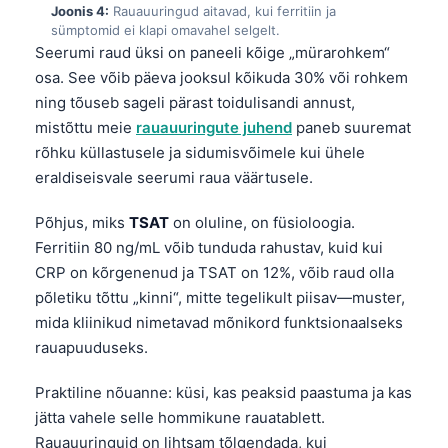
Joonis 4:
Rauauuringud aitavad, kui ferritiin ja
sümptomid ei klapi omavahel selgelt.
Seerumi raud üksi on paneeli kõige „mürarohkem“
osa. See võib päeva jooksul kõikuda 30% või rohkem
ning tõuseb sageli pärast toidulisandi annust,
mistõttu meie
rauauuringute juhend
paneb suuremat
rõhku küllastusele ja sidumisvõimele kui ühele
eraldiseisvale seerumi raua väärtusele.
Põhjus, miks
TSAT
on oluline, on füsioloogia.
Ferritiin 80 ng/mL võib tunduda rahustav, kuid kui
CRP on kõrgenenud ja TSAT on 12%, võib raud olla
põletiku tõttu „kinni“, mitte tegelikult piisav—muster,
mida kliinikud nimetavad mõnikord funktsionaalseks
rauapuuduseks.
Praktiline nõuanne: küsi, kas peaksid paastuma ja kas
jätta vahele selle hommikune rauatablett.
Rauauuringuid on lihtsam tõlgendada, kui