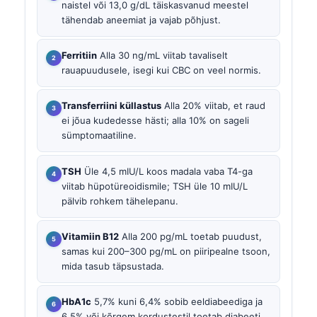
naistel või 13,0 g/dL täiskasvanud meestel
tähendab aneemiat ja vajab põhjust.
Ferritiin
Alla 30 ng/mL viitab tavaliselt
rauapuudusele, isegi kui CBC on veel normis.
Transferriini küllastus
Alla 20% viitab, et raud
ei jõua kudedesse hästi; alla 10% on sageli
sümptomaatiline.
TSH
Üle 4,5 mIU/L koos madala vaba T4-ga
viitab hüpotüreoidismile; TSH üle 10 mIU/L
pälvib rohkem tähelepanu.
Vitamiin B12
Alla 200 pg/mL toetab puudust,
samas kui 200–300 pg/mL on piiripealne tsoon,
mida tasub täpsustada.
HbA1c
5,7% kuni 6,4% sobib eeldiabeediga ja
6,5% või kõrgem kordustestil toetab diabeeti.