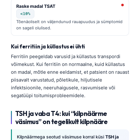
Raske madal TSAT
<10%
Tõenäoliselt on väljendunud rauapuudus ja sümptomid
on sageli olulised.
Kui ferritiin ja küllastus ei ühti
Ferritiin peegeldab varusid ja küllastus transpordi
võimekust. Kui ferritiin on normaalne, kuid küllastus
on madal, mõtle enne eeldamist, et patsient on rauast
piisavalt varustatud, põletikule, hiljutisele
infektsioonile, neeruhaigusele, rasvumisele või
segatüüpi toitumisprobleemidele.
TSH ja vaba T4: kui “kilpnäärme
väsimus” on tegelikult kilpnääre
Kilpnäärmega seotud väsimuse korral küsi
TSH ja