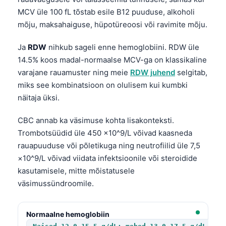
MCV üle 100 fL tõstab esile B12 puuduse, alkoholi
mõju, maksahaiguse, hüpotüreoosi või ravimite mõju.
Ja
RDW
nihkub sageli enne hemoglobiini. RDW üle
14.5% koos madal-normaalse MCV-ga on klassikaline
varajane rauamuster ning meie
RDW juhend
selgitab,
miks see kombinatsioon on olulisem kui kumbki
näitaja üksi.
CBC annab ka väsimuse kohta lisakonteksti.
Trombotsüüdid üle 450 ×10^9/L võivad kaasneda
rauapuuduse või põletikuga ning neutrofiilid üle 7,5
×10^9/L võivad viidata infektsioonile või steroidide
kasutamisele, mitte mõistatusele
väsimussündroomile.
Normaalne hemoglobiin