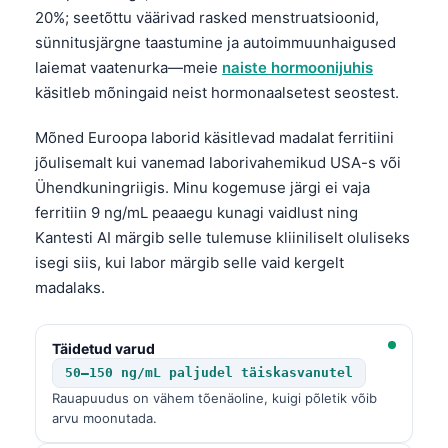
20%; seetõttu väärivad rasked menstruatsioonid,
sünnitusjärgne taastumine ja autoimmuunhaigused
laiemat vaatenurka—meie
naiste hormoonijuhis
käsitleb mõningaid neist hormonaalsetest seostest.
Mõned Euroopa laborid käsitlevad madalat ferritiini
jõulisemalt kui vanemad laborivahemikud USA-s või
Ühendkuningriigis. Minu kogemuse järgi ei vaja
ferritiin 9 ng/mL peaaegu kunagi vaidlust ning
Kantesti AI märgib selle tulemuse kliiniliselt oluliseks
isegi siis, kui labor märgib selle vaid kergelt
madalaks.
Täidetud varud
50–150 ng/mL paljudel täiskasvanutel
Rauapuudus on vähem tõenäoline, kuigi põletik võib
arvu moonutada.