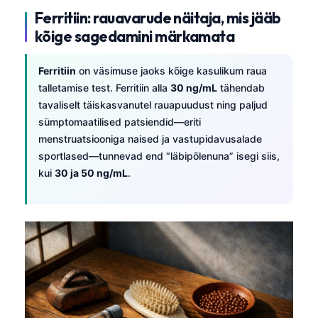
Ferritiin: rauavarude näitaja, mis jääb
kõige sagedamini märkamata
Ferritiin
on väsimuse jaoks kõige kasulikum raua
talletamise test. Ferritiin alla
30 ng/mL
tähendab
tavaliselt täiskasvanutel rauapuudust ning paljud
sümptomaatilised patsiendid—eriti
menstruatsiooniga naised ja vastupidavusalade
sportlased—tunnevad end “läbipõlenuna” isegi siis,
kui
30 ja 50 ng/mL
.