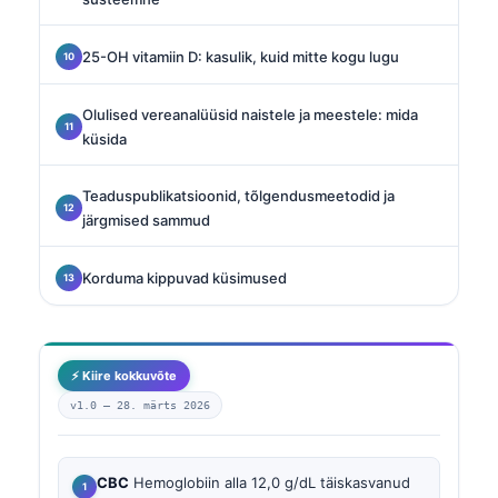
25-OH vitamiin D: kasulik, kuid mitte kogu lugu
Olulised vereanalüüsid naistele ja meestele: mida
küsida
Teaduspublikatsioonid, tõlgendusmeetodid ja
järgmised sammud
Korduma kippuvad küsimused
⚡ Kiire kokkuvõte
v1.0 —
28. märts 2026
CBC
Hemoglobiin alla 12,0 g/dL täiskasvanud