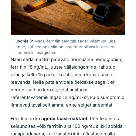
Joonis 3:
Madal ferritiin selgitab sageli väsimust juba
enne, kui hemoglobiin on langenud piisavalt, et seda
aneemiaks märgistada.
Näen seda mustrit pidevalt: normaalne hemoglobiin,
ferritiin 18 ng/mL, juuste väljalangemine, rahutud
jalad ja kella 15 paiku “krahh”, mida kohv enam ei
leevenda. Neile patsientidele öeldakse sageli, et
nende raud on korras, sest analüüsi
referentsvahemik algab 12 ng/mL-st, kuid sümptomid
ilmnevad tavaliselt ammu enne selget aneemiat.
Ferritiin on ka
ägeda faasi reaktant
. Põletikulistes
seisundites võib ferritiin alla 100 ng/mL siiski sobida
rauapuudusega, kui transferriini küllastus on alla