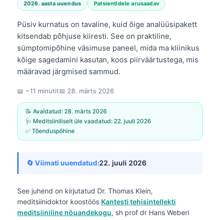
2026. aasta uuendus
Patsientidele arusaadav
Püsiv kurnatus on tavaline, kuid õige analüüsipakett
kitsendab põhjuse kiiresti. See on praktiline,
sümptomipõhine väsimuse paneel, mida ma kliinikus
kõige sagedamini kasutan, koos piirväärtustega, mis
määravad järgmised sammud.
📖 ~11 minutit
📅
28. märts 2026
📝 Avaldatud:
28. märts 2026
🩺 Meditsiiniliselt üle vaadatud:
22. juuli 2026
✅ Tõenduspõhine
🔄 Viimati uuendatud:
22. juuli 2026
See juhend on kirjutatud
Dr. Thomas Klein,
meditsiinidoktor
koostöös
Kantesti tehisintellekti
meditsiiniline nõuandekogu
, sh prof dr Hans Weberi