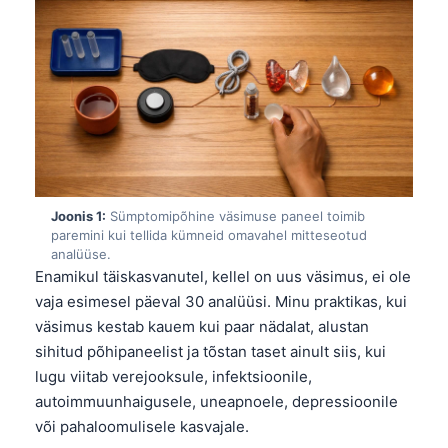
Joonis 1:
Sümptomipõhine väsimuse paneel toimib
paremini kui tellida kümneid omavahel mitteseotud
analüüse.
Enamikul täiskasvanutel, kellel on uus väsimus, ei ole
vaja esimesel päeval 30 analüüsi. Minu praktikas, kui
väsimus kestab kauem kui paar nädalat, alustan
sihitud põhipaneelist ja tõstan taset ainult siis, kui
lugu viitab verejooksule, infektsioonile,
autoimmuunhaigusele, uneapnoele, depressioonile
või pahaloomulisele kasvajale.