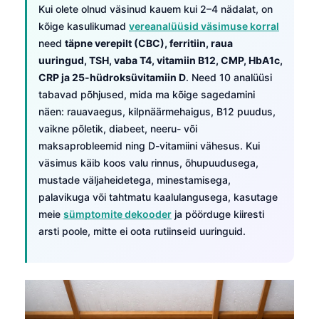
Kui olete olnud väsinud kauem kui 2–4 nädalat, on
kõige kasulikumad
vereanalüüsid väsimuse korral
need
täpne verepilt (CBC), ferritiin, raua
uuringud, TSH, vaba T4, vitamiin B12, CMP, HbA1c,
CRP ja 25-hüdroksüvitamiin D
. Need 10 analüüsi
tabavad põhjused, mida ma kõige sagedamini
näen: rauavaegus, kilpnäärmehaigus, B12 puudus,
vaikne põletik, diabeet, neeru- või
maksaprobleemid ning D-vitamiini vähesus. Kui
väsimus käib koos valu rinnus, õhupuudusega,
mustade väljaheidetega, minestamisega,
palavikuga või tahtmatu kaalulangusega, kasutage
meie
sümptomite dekooder
ja pöörduge kiiresti
arsti poole, mitte ei oota rutiinseid uuringuid.