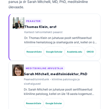
panus ja dr Sarah Mitchelli, MD, PhD, meditsiiniline
ülevaade.
PEAAUTOR
Thomas Klein, arst
Kantesti tehisintellekti peaarst
Dr. Thomas Klein on juhatuse poolt sertifitseeritud
kliiniline hematoloog ja sisehaiguste arst, kellel on üle
15 aasta kogemust laborimeditsiini ja tehisintellekti
abiga kliinilise analüüsi vallas. Kantesti AI
ResearchGate
Google Scholar
Academia.edu
ORCID
meditsiinijuhina tagab ta omandis oleva närvivõrgu
meditsiinilise täpsuse kliinilise järelevalve. Dr. Klein
on avaldanud rohkelt töid biomarkerite tõlgendamise
ja laboridiagnostika teemadel laborimeditsiini
MEDITSIINILINE ARVUSTAJA
valdkonnas.
Sarah Mitchell, meditsiinidoktor, PhD
Peameditsiininõunik - kliiniline patoloogia ja
sisehaigused
Dr. Sarah Mitchell on juhatuse poolt sertifitseeritud
kliiniline patoloog, kellel on üle 18 aasta kogemust
laborimeditsiinis ja diagnostilises analüüsis. Tal on
erialased sertifikaadid kliinilises keemias ning ta on
ResearchGate
Google Scholar
avaldanud ulatuslikult töid biomarkerite paneelide ja