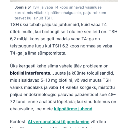
Joonis 5:
TSH ja vaba T4 koos annavad väsimuse
korral, mis viitab kilpnäärmehaigusele, palju rohkem
teavet kui ainult TSH.
TSH üksi tabab paljusid juhtumeid, kuid vaba T4
ütleb mulle, kui bioloogiliselt oluline see leid on. TSH
6,2 mIU/L koos selgelt madala vaba T4-ga on
teistsugune lugu kui TSH 6,2 koos normaalse vaba
T4-ga ja ilma sümptomiteta.
Üks kergesti kahe silma vahele jääv probleem on
biotiini interferents
. Juuste ja küünte toidulisandid,
mis sisaldavad 5–10 mg biotiini, võivad muuta TSH
valeks madalaks ja vaba T4 valeks kõrgeks, mistõttu
paljud endokrinoloogid paluvad patsientidel see 48–
72 tundi enne analüüsi lõpetada; kui sinu tulemus on
ebatavaline, loe meie
kilpnäärme juhend
.
Norsk bokmål
Kantesti
AI vereanalüüsi tõlgendamine
võrdleb
Ślōnskŏ gŏdka