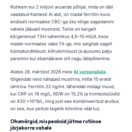
Rohkem kui 2 miljoni aruande põhjal, mida on läbi
vaadatud Kantesti AI abil, on madal ferritiin koos
endiselt normaalse CBC-ga üks kõige sagedamini
vahele jäävaid mustreid. Teine on kergelt
kõrgenenud TSH vahemikus 4,5–10 mIU/L koos
madal-normaalse vaba T4-ga, mis selgitab sageli
külmatundlikkust, kõhukinnisust ja ajusumu palju
paremini kui ebamäärane silt nagu läbipõlemine.
Alates 28. märtsist 2026 meie
AI vereanalüüs
tõlgendab neid näitajaid mustrina, mitte 10 eraldi
lahtrina. Ferritiin 22 ng/mL tähendab midagi muud,
kui CRP on 18 mg/L, RDW on 15.2% ja trombotsüüdid
on 430 ×10^9/L, ning just see kombineeritud arutlus
on see, kus peitub tegelik kliiniline väärtus.
Ohumärgid, mis peaksid jätma rutiinse
järjekorra vahele