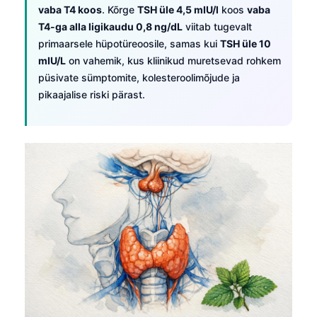
vaba T4 koos
. Kõrge
TSH üle 4,5 mIU/l
koos
vaba
T4-ga alla ligikaudu 0,8 ng/dL
viitab tugevalt
primaarsele hüpotüreoosile, samas kui
TSH üle 10
mIU/L
on vahemik, kus kliinikud muretsevad rohkem
püsivate sümptomite, kolesteroolimõjude ja
pikaajalise riski pärast.