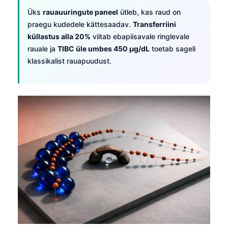
Üks
rauauuringute paneel
ütleb, kas raud on
praegu kudedele kättesaadav.
Transferriini
küllastus alla 20%
viitab ebapiisavale ringlevale
rauale ja
TIBC üle umbes 450 µg/dL
toetab sageli
klassikalist rauapuudust.