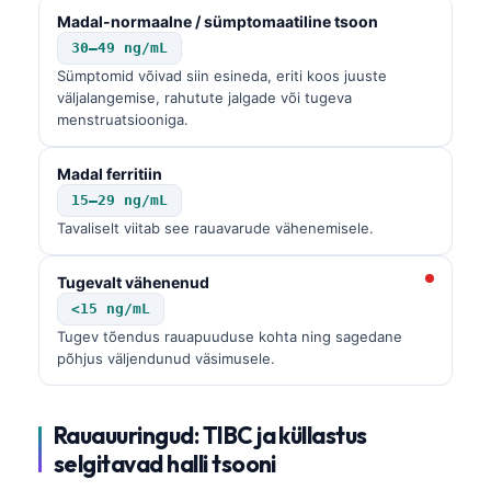
Madal-normaalne / sümptomaatiline tsoon
30–49 ng/mL
Sümptomid võivad siin esineda, eriti koos juuste
väljalangemise, rahutute jalgade või tugeva
menstruatsiooniga.
Madal ferritiin
15–29 ng/mL
Tavaliselt viitab see rauavarude vähenemisele.
Tugevalt vähenenud
<15 ng/mL
Tugev tõendus rauapuuduse kohta ning sagedane
põhjus väljendunud väsimusele.
Rauauuringud: TIBC ja küllastus
selgitavad halli tsooni