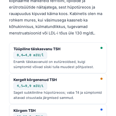
kilpnäärme markereid ferritiini, lipiidide ja
Frysk
erütrotsüütide näitajatega, sest hüpotüreoos ja
rauapuudus kipuvad käima koos. Kabinetis olen ma
Esperanto
rohkem mures, kui väsimusega kaasneb ka
Беларуская мова
kõhukinnisus, külmatundlikkus, tugevamad
Татар теле
menstruatsioonid või LDL-i tõus üle 130 mg/dL.
Кыргызча
ئۇيغۇرچە
Tüüpiline täiskasvanu TSH
0,4–4,0 mIU/l
Cebuano
Enamik täiskasvanuid on eutüreoidsed, kuigi
Basa Jawa
sümptomid võivad siiski tulla muudest põhjustest.
ພາສາລາວ
Kergelt kõrgenenud TSH
Монгол
4,5–9,9 mIU/L
Afrikaans
Sageli subkliiniline hüpotüreoos; vaba T4 ja sümptomid
aitavad otsustada järgmised sammud.
العربية المغربية
Occitan
Kõrgem TSH