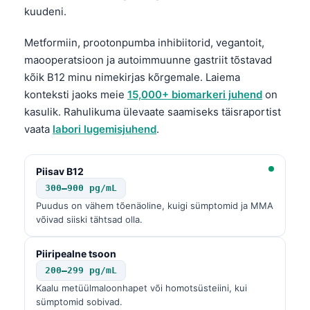
Čeština
kuudeni.
日本語
Metformiin, prootonpumba inhibiitorid, vegantoit,
Azərbaycan dili
maooperatsioon ja autoimmuunne gastriit tõstavad
Bosanski
kõik B12 minu nimekirjas kõrgemale. Laiema
konteksti jaoks meie
15,000+ biomarkeri juhend
on
Svenska
kasulik. Rahulikuma ülevaate saamiseks täisraportist
Српски језик
vaata
labori lugemisjuhend
.
Íslenska
Հայերեն
Piisav B12
300–900 pg/mL
Bahasa Indonesia
Puudus on vähem tõenäoline, kuigi sümptomid ja MMA
हिन्दी
võivad siiski tähtsad olla.
Nederlands
Piiripealne tsoon
Dansk
200–299 pg/mL
Български
Kaalu metüülmaloonhapet või homotsüsteiini, kui
sümptomid sobivad.
فارسی