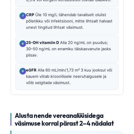
CRP
Üle 10 mg/L tähendab tavaliselt olulist
põletikku või infektsiooni, mitte lihtsalt halvast
unest tingitud lihtsat väsimust.
25-OH vitamiin D
Alla 20 ng/mL on puudus;
30–50 ng/mL on enamiku täiskasvanute jaoks
piisav.
eGFR
Alla 60 mL/min/1,73 m² 3 kuu jooksul või
kauem viitab kroonilisele neeruhaigusele ja
võib selgitada väsimust.
Alusta nende vereanalüüsidega
väsimuse korral pärast 2–4 nädalat