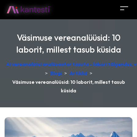
Väsimuse vereanalüüsid: 10
laborit, millest tasub küsida
AI vereanalüüsi analüsaator tasuta – labori tõlgendus,
>
Blogi
>
Artiklid
>
Väsimuse vereanalüüsid: 10 laborit, millest tasub
küsida