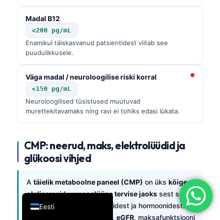
简体中文
Madal B12
Română
<200 pg/mL
Enamikul täiskasvanud patsientidest viitab see
Türkçe
puudulikkusele.
Ελληνικά
Português
Väga madal / neuroloogilise riski korral
<150 pg/mL
Español
Neuroloogilised tüsistused muutuvad
Italiano
murettekitavamaks ning ravi ei tohiks edasi lükata.
עִבְרִית
Français
CMP: neerud, maks, elektrolüüdid ja
glükoosi vihjed
العربية
Deutsch
A
täielik metaboolne paneel (CMP)
on üks
kõige
English
olulisemaid vereanalüüse tervise jaoks
sest see
vaatab kaugemale vitamiinidest ja hormoonidest.
Eesti
Ebanormaalsed
kreatiniini
,
eGFR
, maksafunktsiooni