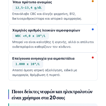
Ήπιο πρότυπο αναιμίας
12,5-13,4 g/dL
Επανάλαβε CBC και έλεγξε φερριτίνη, B12,
δικτυοερυθροκύτταρα και ιστορικό αιμορραγίας.
Χαμηλός αριθμός λευκών αιμοσφαιρίων
WBC <4,0 x 10⁹/L
Μπορεί να είναι καλοήθης ή ιογενής, αλλά οι απόλυτοι
ουδετερόφιλοι καθορίζουν τον κίνδυνο.
Επείγουσα ανησυχία για αιμοπετάλια
1.000 x 10⁹/L
Απαιτεί άμεση ιατρική αξιολόγηση, ειδικά με
αιμορραγία, θρόμβωση ή πυρετό.
Ποιοι δείκτες νεφρών και ηλεκτρολυτών
είναι χρήσιμοι στα 20 σου;