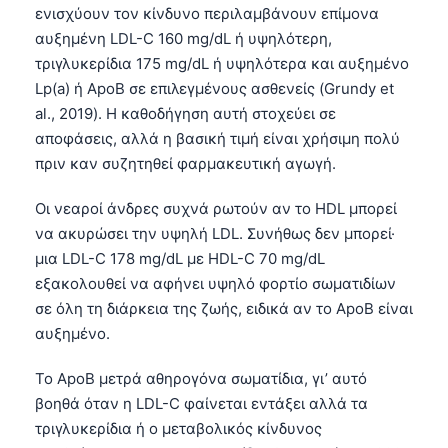
Čeština
ενισχύουν τον κίνδυνο περιλαμβάνουν επίμονα
αυξημένη LDL-C 160 mg/dL ή υψηλότερη,
日本語
τριγλυκερίδια 175 mg/dL ή υψηλότερα και αυξημένο
Eesti
Lp(a) ή ApoB σε επιλεγμένους ασθενείς (Grundy et
Azərbaycan dili
al., 2019). Η καθοδήγηση αυτή στοχεύει σε
αποφάσεις, αλλά η βασική τιμή είναι χρήσιμη πολύ
Bosanski
πριν καν συζητηθεί φαρμακευτική αγωγή.
Svenska
Οι νεαροί άνδρες συχνά ρωτούν αν το HDL μπορεί
Српски језик
να ακυρώσει την υψηλή LDL. Συνήθως δεν μπορεί·
Íslenska
μια LDL-C 178 mg/dL με HDL-C 70 mg/dL
Հայերեն
εξακολουθεί να αφήνει υψηλό φορτίο σωματιδίων
Bahasa Indonesia
σε όλη τη διάρκεια της ζωής, ειδικά αν το ApoB είναι
αυξημένο.
हिन्दी
Nederlands
Το ApoB μετρά αθηρογόνα σωματίδια, γι’ αυτό
βοηθά όταν η LDL-C φαίνεται εντάξει αλλά τα
Dansk
τριγλυκερίδια ή ο μεταβολικός κίνδυνος
Български