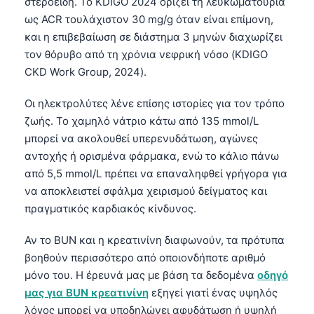
στεροειδή. Το KDIGO 2024 ορίζει τη λευκωματουρία
ως ACR τουλάχιστον 30 mg/g όταν είναι επίμονη,
και η επιβεβαίωση σε διάστημα 3 μηνών διαχωρίζει
τον θόρυβο από τη χρόνια νεφρική νόσο (KDIGO
CKD Work Group, 2024).
Οι ηλεκτρολύτες λένε επίσης ιστορίες για τον τρόπο
ζωής. Το χαμηλό νάτριο κάτω από 135 mmol/L
μπορεί να ακολουθεί υπερενυδάτωση, αγώνες
αντοχής ή ορισμένα φάρμακα, ενώ το κάλιο πάνω
από 5,5 mmol/L πρέπει να επαναληφθεί γρήγορα για
να αποκλειστεί σφάλμα χειρισμού δείγματος και
πραγματικός καρδιακός κίνδυνος.
Αν το BUN και η κρεατινίνη διαφωνούν, τα πρότυπα
βοηθούν περισσότερο από οποιονδήποτε αριθμό
μόνο του. Η έρευνά μας με βάση τα δεδομένα
οδηγό
μας για BUN κρεατινίνη
εξηγεί γιατί ένας υψηλός
λόγος μπορεί να υποδηλώνει αφυδάτωση ή υψηλή