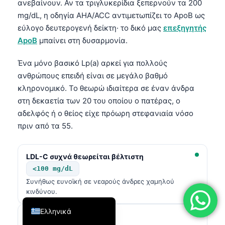
ανεβαίνουν. Αν τα τριγλυκερίδια ξεπερνούν τα 200
فارسی
mg/dL, η οδηγία AHA/ACC αντιμετωπίζει το ApoB ως
εύλογο δευτερογενή δείκτη· το δικό μας
επεξηγητής
简体中文
ApoB
μπαίνει στη δυσαρμονία.
Română
Türkçe
Ένα μόνο βασικό Lp(a) αρκεί για πολλούς
ανθρώπους επειδή είναι σε μεγάλο βαθμό
Português
κληρονομικό. Το θεωρώ ιδιαίτερα σε έναν άνδρα
Español
στη δεκαετία των 20 του οποίου ο πατέρας, ο
Italiano
αδελφός ή ο θείος είχε πρόωρη στεφανιαία νόσο
πριν από τα 55.
עִבְרִית
Français
LDL-C συχνά θεωρείται βέλτιστη
العربية
<100 mg/dL
Deutsch
Συνήθως ευνοϊκή σε νεαρούς άνδρες χαμηλού
κινδύνου.
English
Ελληνικά
Οριακή LDL-C