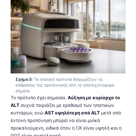
Frysk
Esperanto
Беларуская мова
Татар теле
Кыргызча
ئۇيغۇرچە
Cebuano
Basa Jawa
Σχήμα 5:
Τα ηπατικά πρότυπα διαχωρίζουν τις
επιδράσεις της προπόνησης από τα ηπατοχοληφόρα
ພາສາລາວ
σήματα.
Монгол
Το πρότυπο έχει σημασία.
Αύξηση με κυρίαρχο το
ALT
συχνά ταιριάζει με ερεθισμό των ηπατικών
Afrikaans
κυττάρων, ενώ
AST υψηλότερη από ALT
μετά από
العربية المغربية
έντονη προπόνηση μπορεί να είναι μυϊκά
Occitan
προκαλούμενη, ειδικά όταν η CK είναι υψηλή και η
GGT είναι φυσιολογική.