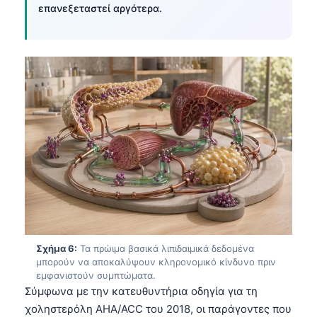
επανεξεταστεί αργότερα.
தமிழ்
తెలుగు
मराठी
اردو
বাংলা
Shqip
Magyar
Slovenščina
한국어
Polski
Σχήμα 6:
Τα πρώιμα βασικά λιπιδαιμικά δεδομένα
Lietuvių kalba
μπορούν να αποκαλύψουν κληρονομικό κίνδυνο πριν
εμφανιστούν συμπτώματα.
Русский
Σύμφωνα με την κατευθυντήρια οδηγία για τη
ქართული
χοληστερόλη AHA/ACC του 2018, οι παράγοντες που