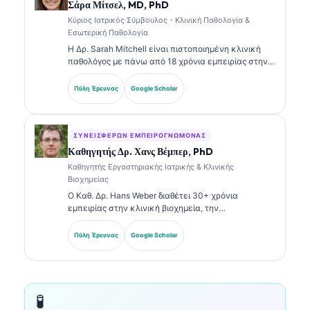
σχετικά με την ερμηνεία βιοδεικτών και τη
Σάρα Μίτσελ, MD, PhD
εργαστηριακή διάγνωση σε θέματα εργαστηριακής
Κύριος Ιατρικός Σύμβουλος - Κλινική Παθολογία &
ιατρικής.
Εσωτερική Παθολογία
Η Δρ. Sarah Mitchell είναι πιστοποιημένη κλινική
παθολόγος με πάνω από 18 χρόνια εμπειρίας στην
εργαστηριακή ιατρική και στην διαγνωστική
ανάλυση. Διαθέτει εξειδικευμένες πιστοποιήσεις
Πύλη Έρευνας
Google Scholar
στην κλινική χημεία και έχει δημοσιεύσει εκτενώς
σχετικά με πάνελ βιοδεικτών και εργαστηριακή
ανάλυση στην κλινική πρακτική.
ΣΥΝΕΙΣΦΈΡΩΝ ΕΜΠΕΙΡΟΓΝΏΜΟΝΑΣ
Καθηγητής Δρ. Χανς Βέμπερ, PhD
Καθηγητής Εργαστηριακής Ιατρικής & Κλινικής
Βιοχημείας
Ο Καθ. Δρ. Hans Weber διαθέτει 30+ χρόνια
εμπειρίας στην κλινική βιοχημεία, την
εργαστηριακή ιατρική και την έρευνα βιοδεικτών.
Πρώην Πρόεδρος της Γερμανικής Εταιρείας Κλινικής
Πύλη Έρευνας
Google Scholar
Χημείας, ειδικεύεται στην ανάλυση διαγνωστικών
πάνελ, στην τυποποίηση βιοδεικτών και στην
εργαστηριακή ιατρική με υποβοήθηση AI.
🧪