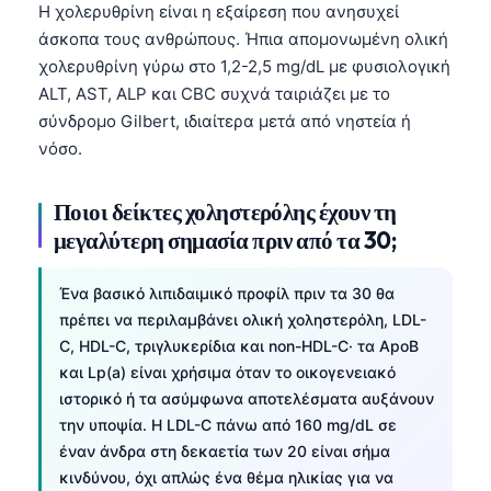
Η χολερυθρίνη είναι η εξαίρεση που ανησυχεί
Català
άσκοπα τους ανθρώπους. Ήπια απομονωμένη ολική
O‘zbekcha
χολερυθρίνη γύρω στο 1,2-2,5 mg/dL με φυσιολογική
Українська
ALT, AST, ALP και CBC συχνά ταιριάζει με το
σύνδρομο Gilbert, ιδιαίτερα μετά από νηστεία ή
አማርኛ
νόσο.
Kiswahili
ភាសាខ្មែរ
Ποιοι δείκτες χοληστερόλης έχουν τη
ဗမာစာ
μεγαλύτερη σημασία πριν από τα 30;
ไทย
Ένα βασικό λιπιδαιμικό προφίλ πριν τα 30 θα
Tagalog
πρέπει να περιλαμβάνει ολική χοληστερόλη, LDL-
Tiếng Việt
C, HDL-C, τριγλυκερίδια και non-HDL-C· τα ApoB
και Lp(a) είναι χρήσιμα όταν το οικογενειακό
Bahasa Melayu
ιστορικό ή τα ασύμφωνα αποτελέσματα αυξάνουν
മലയാളം
την υποψία. Η LDL-C πάνω από 160 mg/dL σε
ಕನ್ನಡ
έναν άνδρα στη δεκαετία των 20 είναι σήμα
κινδύνου, όχι απλώς ένα θέμα ηλικίας για να
ગુજરાતી