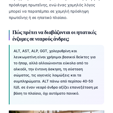
πρόσληψη πρωτεΐνης, ενώ ένας χαμηλός λόγος
μπορεί να παραπέμπει σε χαμηλή πρόσληψη
πρωτεΐνης ή σε ηπατικό πλαίσιο.
Πώς πρέπει να διαβάζονται οι ηπατικές
ένζυμες σε νεαρούς άνδρες;
ALT, AST, ALP, GGT, χολερυθρίνη και
λευκωματίνη είναι χρήσιμοι βασικοί δείκτες για
το ήπαρ, αλλά αλλοιώνονται εύκολα από το
αλκοόλ, την έντονη άσκηση, τη σύσταση
σώματος, τις ιογενείς λοιμώξεις και τα
συμπληρώματα. ALT πάνω από περίπου 40-50
IU/L σε έναν νεαρό άνδρα αξίζει επανεξέταση με
βάση το πλαίσιο, όχι αυτόματο πανικό.
Norsk bokmål
Ślōnskŏ gŏdka