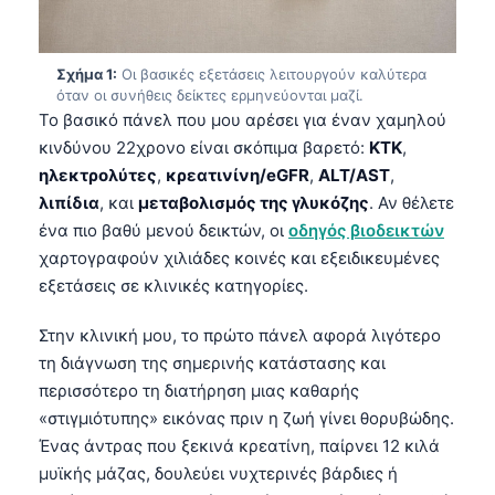
Σχήμα 1:
Οι βασικές εξετάσεις λειτουργούν καλύτερα
όταν οι συνήθεις δείκτες ερμηνεύονται μαζί.
Το βασικό πάνελ που μου αρέσει για έναν χαμηλού
κινδύνου 22χρονο είναι σκόπιμα βαρετό:
ΚΤΚ
,
ηλεκτρολύτες
,
κρεατινίνη/eGFR
,
ALT/AST
,
λιπίδια
, και
μεταβολισμός της γλυκόζης
. Αν θέλετε
ένα πιο βαθύ μενού δεικτών, οι
οδηγός βιοδεικτών
χαρτογραφούν χιλιάδες κοινές και εξειδικευμένες
εξετάσεις σε κλινικές κατηγορίες.
Στην κλινική μου, το πρώτο πάνελ αφορά λιγότερο
τη διάγνωση της σημερινής κατάστασης και
περισσότερο τη διατήρηση μιας καθαρής
«στιγμιότυπης» εικόνας πριν η ζωή γίνει θορυβώδης.
Ένας άντρας που ξεκινά κρεατίνη, παίρνει 12 κιλά
μυϊκής μάζας, δουλεύει νυχτερινές βάρδιες ή