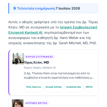
🔄 Τελευταία ενημέρωση:
7 Ιουλίου 2026
Αυτός ο οδηγός γράφτηκε υπό την ηγεσία του
Δρ. Τόμας
Κλάιν, MD
σε συνεργασία με το
Ιατρική Συμβουλευτική
Επιτροπή Kantesti AI
, συμπεριλαμβανομένων των
συνεισφορών του καθηγητή Δρ. Hans Weber και της
ιατρικής ανασκόπησης της Δρ. Sarah Mitchell, MD, PhD.
ΚΎΡΙΟΣ ΣΥΓΓΡΑΦΈΑΣ
Τόμας Κλάιν, MD
Κύριος Ιατρός, Kantesti AI
Ο Δρ. Thomas Klein είναι πιστοποιημένος από το
συμβούλιο κλινικός αιματολόγος και παθολόγος με
πάνω από 15 χρόνια εμπειρίας στη εργαστηριακή
ιατρική και στην ανάλυση κλινικών δεδομένων με
Πύλη Έρευνας
Google Scholar
Academia.edu
ORCID
υποβοήθηση AI. Ως Chief Medical Officer στην
Kantesti AI, παρέχει κλινική εποπτεία για την
ιατρική ακρίβεια του ιδιόκτητου νευρωνικού
δικτύου. Ο Δρ. Klein έχει δημοσιεύσει εκτενώς
ΙΑΤΡΙΚΌΣ ΚΡΙΤΉΣ