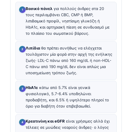
Βασικό πάνελ
για πολλούς άνδρες στα 20
τους περιλαμβάνει CBC, CMP ή BMP,
λιπιδαιμικό προφίλ, νηστίσιμη γλυκόζη ή
HbA1c, και αρτηριακή πίεση σε συνδυασμό με
το πλαίσιο του σωματικού βάρους.
Λιπίδια
θα πρέπει συνήθως να ελέγχεται
τουλάχιστον μία φορά στην αρχή της ενήλικης
ζωής· LDL-C πάνω από 160 mg/dL ή non-HDL-
C πάνω από 190 mg/dL δεν είναι απλώς μια
υποσημείωση τρόπου ζωής.
HbA1c
κάτω από 5.7% είναι γενικά
φυσιολογικό, 5.7-6.4% υποδηλώνει
προδιαβήτη, και 6.5% ή υψηλότερο πληροί το
όριο για διαβήτη όταν επιβεβαιωθεί.
Κρεατινίνη και eGFR
είναι χρήσιμες αλλά όχι
τέλειες σε μυώδεις νεαρούς άνδρες· ο λόγος