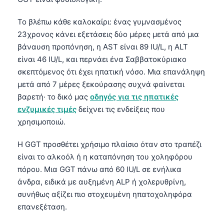
Gàidhlig
Euskara
Το βλέπω κάθε καλοκαίρι: ένας γυμνασμένος
Македонски јазик
23χρονος κάνει εξετάσεις δύο μέρες μετά από μια
βάναυση προπόνηση, η AST είναι 89 IU/L, η ALT
Latviešu valoda
είναι 46 IU/L, και περνάει ένα Σαββατοκύριακο
Galego
σκεπτόμενος ότι έχει ηπατική νόσο. Μια επανάληψη
অসমীয়া
μετά από 7 μέρες ξεκούρασης συχνά φαίνεται
βαρετή· το δικό μας
οδηγός για τις ηπατικές
සිංහල
ενζυμικές τιμές
δείχνει τις ενδείξεις που
سنڌي
χρησιμοποιώ.
پښتو
Η GGT προσθέτει χρήσιμο πλαίσιο όταν στο τραπέζι
είναι το αλκοόλ ή η καταπόνηση του χοληφόρου
Slovenčina
πόρου. Μια GGT πάνω από 60 IU/L σε ενήλικα
άνδρα, ειδικά με αυξημένη ALP ή χολερυθρίνη,
Hrvatski
συνήθως αξίζει πιο στοχευμένη ηπατοχοληφόρα
Suomi
επανεξέταση.
Қазақ тілі