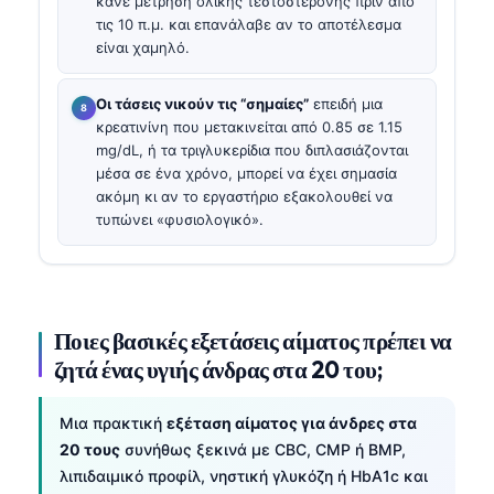
κάνε μέτρηση ολικής τεστοστερόνης πριν από
τις 10 π.μ. και επανάλαβε αν το αποτέλεσμα
είναι χαμηλό.
Οι τάσεις νικούν τις “σημαίες”
επειδή μια
κρεατινίνη που μετακινείται από 0.85 σε 1.15
mg/dL, ή τα τριγλυκερίδια που διπλασιάζονται
μέσα σε ένα χρόνο, μπορεί να έχει σημασία
ακόμη κι αν το εργαστήριο εξακολουθεί να
τυπώνει «φυσιολογικό».
Ποιες βασικές εξετάσεις αίματος πρέπει να
ζητά ένας υγιής άνδρας στα 20 του;
Μια πρακτική
εξέταση αίματος για άνδρες στα
20 τους
συνήθως ξεκινά με CBC, CMP ή BMP,
λιπιδαιμικό προφίλ, νηστική γλυκόζη ή HbA1c και