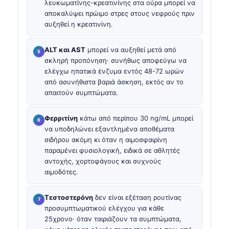
λευκωματίνης-κρεατινίνης στα ούρα μπορεί να
αποκαλύψει πρώιμο στρες στους νεφρούς πριν
αυξηθεί η κρεατινίνη.
ALT και AST
μπορεί να αυξηθεί μετά από
σκληρή προπόνηση· συνήθως αποφεύγω να
ελέγχω ηπατικά ένζυμα εντός 48-72 ωρών
από ασυνήθιστα βαριά άσκηση, εκτός αν το
απαιτούν συμπτώματα.
Φερριτίνη
κάτω από περίπου 30 ng/mL μπορεί
να υποδηλώνει εξαντλημένα αποθέματα
σιδήρου ακόμη κι όταν η αιμοσφαιρίνη
παραμένει φυσιολογική, ειδικά σε αθλητές
αντοχής, χορτοφάγους και συχνούς
αιμοδότες.
Τεστοστερόνη
δεν είναι εξέταση ρουτίνας
προσυμπτωματικού ελέγχου για κάθε
25χρονο· όταν ταιριάζουν τα συμπτώματα,