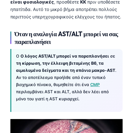
είναι φυσιολογικές
, προσθέστε
ΚΚ
πριν υποθέσετε
Català
ηπατίτιδα. Αυτό το μικρό βήμα αποτρέπει πολλούς
O‘zbekcha
περιττούς υπερηχογραφικούς ελέγχους του ήπατος.
Українська
Όταν η αναλογία AST/ALT μπορεί να σας
አማርኛ
παραπλανήσει
Kiswahili
ភាសាខ្មែរ
Ο
Ο λόγος AST/ALT μπορεί να παραπλανήσει
σε
τη κίρρωση, την έλλειψη βιταμίνης B6, τα
ဗမာစာ
αιμολυμένα δείγματα και τη σπάνια μακρο-AST
.
ไทย
Αν το αποτέλεσμα προήλθε από έναν τυπικό
Tagalog
βιοχημικό πίνακα, θυμηθείτε ότι ένα
CMP
περιλαμβάνει AST και ALT, αλλά δεν λέει από
Tiếng Việt
μόνο του γιατί η AST κυριαρχεί.
Bahasa Melayu
മലയാളം
ಕನ್ನಡ
ગુજરાતી