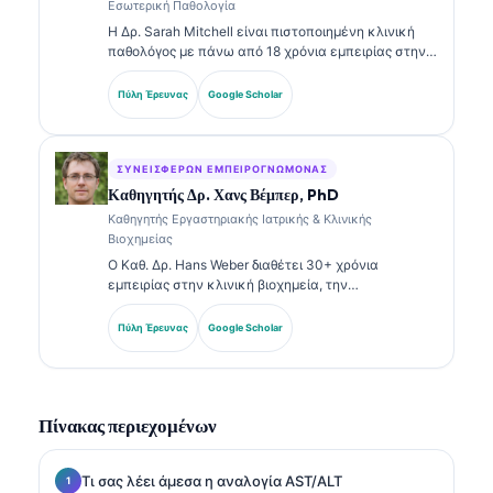
Εσωτερική Παθολογία
Η Δρ. Sarah Mitchell είναι πιστοποιημένη κλινική
παθολόγος με πάνω από 18 χρόνια εμπειρίας στην
εργαστηριακή ιατρική και στην διαγνωστική
ανάλυση. Διαθέτει εξειδικευμένες πιστοποιήσεις
Πύλη Έρευνας
Google Scholar
στην κλινική χημεία και έχει δημοσιεύσει εκτενώς
σχετικά με πάνελ βιοδεικτών και εργαστηριακή
ανάλυση στην κλινική πρακτική.
ΣΥΝΕΙΣΦΈΡΩΝ ΕΜΠΕΙΡΟΓΝΏΜΟΝΑΣ
Καθηγητής Δρ. Χανς Βέμπερ, PhD
Καθηγητής Εργαστηριακής Ιατρικής & Κλινικής
Βιοχημείας
Ο Καθ. Δρ. Hans Weber διαθέτει 30+ χρόνια
εμπειρίας στην κλινική βιοχημεία, την
εργαστηριακή ιατρική και την έρευνα βιοδεικτών.
Πρώην Πρόεδρος της Γερμανικής Εταιρείας Κλινικής
Πύλη Έρευνας
Google Scholar
Χημείας, ειδικεύεται στην ανάλυση διαγνωστικών
πάνελ, στην τυποποίηση βιοδεικτών και στην
εργαστηριακή ιατρική με υποβοήθηση AI.
Πίνακας περιεχομένων
Τι σας λέει άμεσα η αναλογία AST/ALT