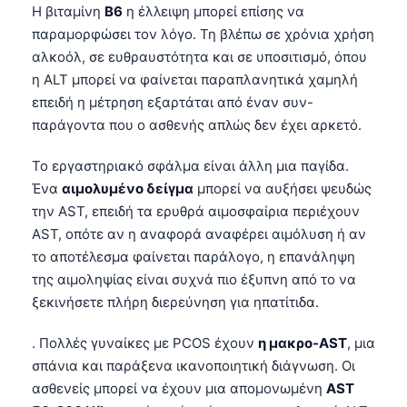
Čeština
Η βιταμίνη
B6
η έλλειψη μπορεί επίσης να
παραμορφώσει τον λόγο. Τη βλέπω σε χρόνια χρήση
日本語
αλκοόλ, σε ευθραυστότητα και σε υποσιτισμό, όπου
Eesti
η ALT μπορεί να φαίνεται παραπλανητικά χαμηλή
Azərbaycan dili
επειδή η μέτρηση εξαρτάται από έναν συν-
παράγοντα που ο ασθενής απλώς δεν έχει αρκετό.
Bosanski
Svenska
Το εργαστηριακό σφάλμα είναι άλλη μια παγίδα.
Ένα
αιμολυμένο δείγμα
μπορεί να αυξήσει ψευδώς
Српски језик
την AST, επειδή τα ερυθρά αιμοσφαίρια περιέχουν
Íslenska
AST, οπότε αν η αναφορά αναφέρει αιμόλυση ή αν
Հայերեն
το αποτέλεσμα φαίνεται παράλογο, η επανάληψη
της αιμοληψίας είναι συχνά πιο έξυπνη από το να
Bahasa Indonesia
ξεκινήσετε πλήρη διερεύνηση για ηπατίτιδα.
हिन्दी
Nederlands
. Πολλές γυναίκες με PCOS έχουν
η μακρο-AST
, μια
σπάνια και παράξενα ικανοποιητική διάγνωση. Οι
Dansk
ασθενείς μπορεί να έχουν μια απομονωμένη
AST
Български