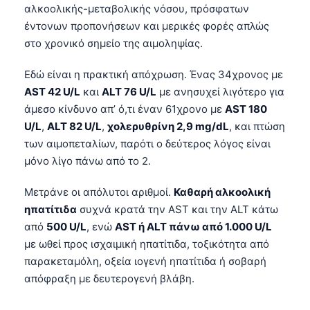
αλκοολικής-μεταβολικής νόσου, πρόσφατων
έντονων προπονήσεων και μερικές φορές απλώς
στο χρονικό σημείο της αιμοληψίας.
Εδώ είναι η πρακτική απόχρωση. Ένας 34χρονος με
AST 42 U/L
και
ALT 76 U/L
με ανησυχεί λιγότερο για
άμεσο κίνδυνο απ’ ό,τι έναν 61χρονο με
AST 180
U/L
,
ALT 82 U/L
,
χολερυθρίνη 2,9 mg/dL
, και πτώση
των αιμοπεταλίων, παρότι ο δεύτερος λόγος είναι
μόνο λίγο πάνω από το 2.
Μετράνε οι απόλυτοι αριθμοί.
Καθαρή αλκοολική
ηπατίτιδα
συχνά κρατά την AST και την ALT κάτω
από
500 U/L
, ενώ
AST ή ALT πάνω από 1.000 U/L
με ωθεί προς ισχαιμική ηπατίτιδα, τοξικότητα από
παρακεταμόλη, οξεία ιογενή ηπατίτιδα ή σοβαρή
απόφραξη με δευτερογενή βλάβη.