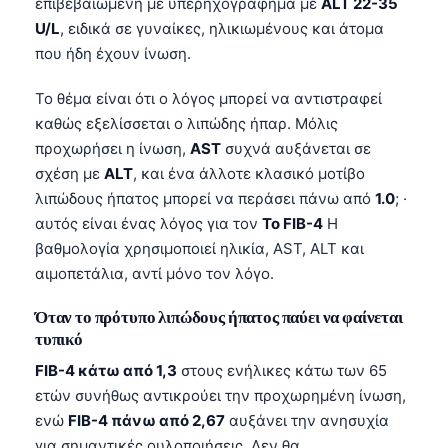
επιβεβαιωμένη με υπερηχογράφημα με
ALT 22-35
U/L
, ειδικά σε γυναίκες, ηλικιωμένους και άτομα
που ήδη έχουν ίνωση.
Το θέμα είναι ότι ο λόγος μπορεί να αντιστραφεί
καθώς εξελίσσεται ο λιπώδης ήπαρ. Μόλις
προχωρήσει η ίνωση,
AST
συχνά αυξάνεται σε
σχέση με
ALT
, και ένα άλλοτε κλασικό μοτίβο
λιπώδους ήπατος μπορεί να περάσει πάνω από
1.0
; ·
αυτός είναι ένας λόγος για τον
Το FIB-4
Η
βαθμολογία χρησιμοποιεί ηλικία, AST, ALT και
αιμοπετάλια, αντί μόνο τον λόγο.
Όταν το πρότυπο λιπώδους ήπατος παύει να φαίνεται
τυπικό
FIB-4 κάτω από 1,3
στους ενήλικες κάτω των 65
ετών συνήθως αντικρούει την προχωρημένη ίνωση,
ενώ
FIB-4 πάνω από 2,67
αυξάνει την ανησυχία
για σημαντικές ουλοποιήσεις. Δεν θα