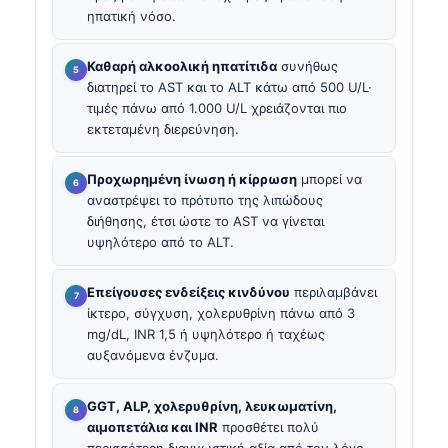
ηπατική νόσο.
Καθαρή αλκοολική ηπατίτιδα
συνήθως
διατηρεί το AST και το ALT κάτω από 500 U/L·
τιμές πάνω από 1.000 U/L χρειάζονται πιο
εκτεταμένη διερεύνηση.
Προχωρημένη ίνωση ή κίρρωση
μπορεί να
αναστρέψει το πρότυπο της λιπώδους
διήθησης, έτσι ώστε το AST να γίνεται
υψηλότερο από το ALT.
Επείγουσες ενδείξεις κινδύνου
περιλαμβάνει
ίκτερο, σύγχυση, χολερυθρίνη πάνω από 3
mg/dL, INR 1,5 ή υψηλότερο ή ταχέως
αυξανόμενα ένζυμα.
GGT, ALP, χολερυθρίνη, λευκωματίνη,
αιμοπετάλια και INR
προσθέτει πολύ
περισσότερη διαγνωστική αξία από τον λόγο