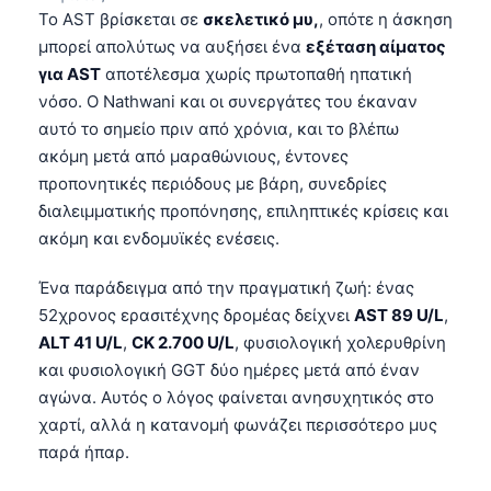
Το AST βρίσκεται σε
σκελετικό μυ,
, οπότε η άσκηση
Frysk
μπορεί απολύτως να αυξήσει ένα
εξέταση αίματος
Esperanto
για AST
αποτέλεσμα χωρίς πρωτοπαθή ηπατική
Беларуская мова
νόσο. Ο Nathwani και οι συνεργάτες του έκαναν
αυτό το σημείο πριν από χρόνια, και το βλέπω
Татар теле
ακόμη μετά από μαραθώνιους, έντονες
Кыргызча
προπονητικές περιόδους με βάρη, συνεδρίες
ئۇيغۇرچە
διαλειμματικής προπόνησης, επιληπτικές κρίσεις και
ακόμη και ενδομυϊκές ενέσεις.
Cebuano
Basa Jawa
Ένα παράδειγμα από την πραγματική ζωή: ένας
ພາສາລາວ
52χρονος ερασιτέχνης δρομέας δείχνει
AST 89 U/L
,
ALT 41 U/L
,
CK 2.700 U/L
, φυσιολογική χολερυθρίνη
Монгол
και φυσιολογική GGT δύο ημέρες μετά από έναν
Afrikaans
αγώνα. Αυτός ο λόγος φαίνεται ανησυχητικός στο
العربية المغربية
χαρτί, αλλά η κατανομή φωνάζει περισσότερο μυς
παρά ήπαρ.
Occitan