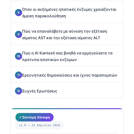
Όταν οι αυξημένες ηπατικές ένζυμες χρειάζονται
άμεση παρακολούθηση
Πώς να επαναλάβετε με σύνεση την εξέταση
αίματος AST και την εξέταση αίματος ALT
Πώς η AI Kantesti σας βοηθά να ερμηνεύσετε τα
πρότυπα ηπατικών ενζύμων
Ερευνητικές δημοσιεύσεις και ίχνος παραπομπών
Συχνές Ερωτήσεις
⚡ Σύντομη Σύνοψη
v1.0 —
13 Απριλίου 2026