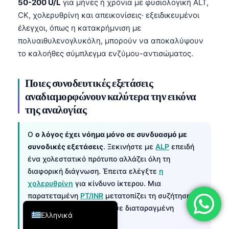
50-200 U/L
για μήνες ή χρόνια με φυσιολογική ALT,
فارسی
CK, χολερυθρίνη και απεικονίσεις· εξειδικευμένοι
έλεγχοι, όπως η κατακρήμνιση με
简体中文
πολυαιθυλενογλυκόλη, μπορούν να αποκαλύψουν
Română
το καλοήθες σύμπλεγμα ενζύμου-αντισώματος.
Türkçe
Português
Ποιες συνοδευτικές εξετάσεις
αναδιαμορφώνουν καλύτερα την εικόνα
Español
της αναλογίας
Italiano
עִבְרִית
Ο
ο λόγος έχει νόημα μόνο σε συνδυασμό με
συνοδικές εξετάσεις
. Ξεκινήστε με
ALP
επειδή
Français
ένα χολεστατικό πρότυπο αλλάζει όλη τη
العربية
διαφορική διάγνωση. Έπειτα ελέγξτε
η
Deutsch
χολερυθρίνη
για κίνδυνο ίκτερου. Μια
παρατεταμένη
PT/INR
μετατοπίζει τη συζήτηση
English
από τη διαρροή ενζύμων σε διαταραγμένη
Ελληνικά
ηπατική λειτουργία.