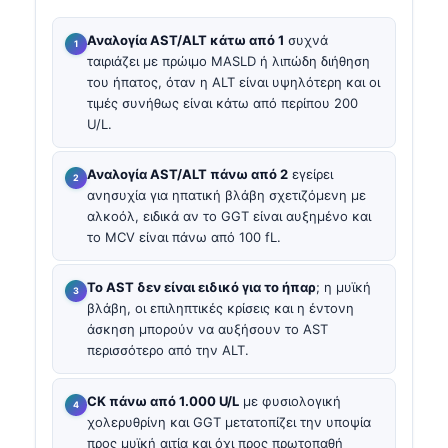
Αναλογία AST/ALT κάτω από 1
συχνά
ταιριάζει με πρώιμο MASLD ή λιπώδη διήθηση
του ήπατος, όταν η ALT είναι υψηλότερη και οι
τιμές συνήθως είναι κάτω από περίπου 200
U/L.
Αναλογία AST/ALT πάνω από 2
εγείρει
ανησυχία για ηπατική βλάβη σχετιζόμενη με
αλκοόλ, ειδικά αν το GGT είναι αυξημένο και
το MCV είναι πάνω από 100 fL.
Το AST δεν είναι ειδικό για το ήπαρ
; η μυϊκή
βλάβη, οι επιληπτικές κρίσεις και η έντονη
άσκηση μπορούν να αυξήσουν το AST
περισσότερο από την ALT.
CK πάνω από 1.000 U/L
με φυσιολογική
χολερυθρίνη και GGT μετατοπίζει την υποψία
προς μυϊκή αιτία και όχι προς πρωτοπαθή