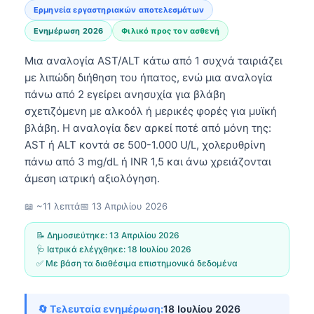
Ερμηνεία εργαστηριακών αποτελεσμάτων
Ενημέρωση 2026
Φιλικό προς τον ασθενή
Μια αναλογία AST/ALT κάτω από 1 συχνά ταιριάζει
με λιπώδη διήθηση του ήπατος, ενώ μια αναλογία
πάνω από 2 εγείρει ανησυχία για βλάβη
σχετιζόμενη με αλκοόλ ή μερικές φορές για μυϊκή
βλάβη. Η αναλογία δεν αρκεί ποτέ από μόνη της:
AST ή ALT κοντά σε 500-1.000 U/L, χολερυθρίνη
πάνω από 3 mg/dL ή INR 1,5 και άνω χρειάζονται
άμεση ιατρική αξιολόγηση.
📖 ~11 λεπτά
📅
13 Απριλίου 2026
📝 Δημοσιεύτηκε:
13 Απριλίου 2026
🩺 Ιατρικά ελέγχθηκε:
18 Ιουλίου 2026
✅ Με βάση τα διαθέσιμα επιστημονικά δεδομένα
🔄 Τελευταία ενημέρωση:
18 Ιουλίου 2026