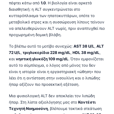
πέφτει κάτω από
1.0
. Η βιολογία είναι αρκετά
διαισθητική: η ALT συγκεντρώνεται στο
κυτταρόπλασμα των ηπατοκυττάρων, οπότε το
μεταβολικό στρες και η συσσώρευση λίπους τείνουν
να απελευθερώνουν ALT νωρίς, πριν αναπτυχθεί πιο
προχωρημένη δομική βλάβη.
Το βλέπω αυτό το μοτίβο συνεχώς:
AST 38 U/L
,
ALT
72 U/L
,
τριγλυκερίδια 228 mg/dL
,
HDL 38 mg/dL
,
και
νηστική γλυκόζη 109 mg/dL
. Όταν εμφανίζεται
αυτό το σύμπλεγμα, ο λόγος από μόνος του δεν
είναι η ιστορία· είναι η εργαστηριακή «ώθηση» που
λέει ότι η αντίσταση στην ινσουλίνη και ο λιπώδης
ήπαρ αξίζουν πιο προσεκτική εξέταση.
Μια φυσιολογική ALT δεν αποκλείει τον λιπώδη
ήπαρ. Στη λίστα αξιολόγησης μας στο
Καντέστι
Τεχνητή Νοημοσύνη
, βλέπουμε τακτικά στεάτωση