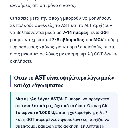
αγνοήσεις απ’ ό,τι μόνο ο λόγος.
Οι τάσεις μετά την αποχή μπορούν να βοηθήσουν.
Σε πολλούς ασθενείς, το AST και το ALT αρχίζουν
να βελτιώνονται μέσα σε
7-14 ημέρες
, ενώ
GGT
μπορεί να χρειαστεί
2-6 εβδομάδες
και
MCV
ακόμη
περισσότερος χρόνος για να ομαλοποιηθούν, οπότε
ένας μειούμενος λόγος με ακόμη υψηλή GGT δεν με
εκπλήσσει.
Όταν το AST είναι υψηλότερο λόγω μυών
και όχι λόγω ήπατος
Μια υψηλή
λόγος AST/ALT
μπορεί να προέρχεται
από
σκελετικό μυ,
, όχι από το ήπαρ. Όταν
η CK
ξεπερνά τα 1.000 U/L
και η χολερυθρίνη, η ALP
και η GGT παραμένουν φυσιολογικές, αρχίζω να
σκέφτομαι κάκωση από άσκηση, επιληπτικές