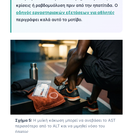
κρίσεις ή ραβδομυόλυση πριν από την ηπατίτιδα. Ο
οδηγός εργαστηριακών εξετάσεων για αθλητές
περιγράφει καλά αυτό το μοτίβο.
Norsk bokmål
Σχήμα 5:
Η μυϊκή κάκωση μπορεί να ανεβάσει το AST
περισσότερο από το ALT και να μιμηθεί νόσο του
Ślōnskŏ gŏdka
ήπατος