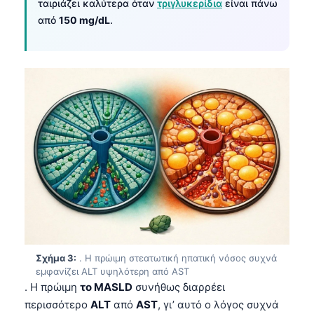
ταιριάζει καλύτερα όταν
τριγλυκερίδια
είναι πάνω
από
150 mg/dL
.
Σχήμα 3:
. Η πρώιμη στεατωτική ηπατική νόσος συχνά
εμφανίζει ALT υψηλότερη από AST
. Η πρώιμη
το MASLD
συνήθως διαρρέει
περισσότερο
ALT
από
AST
, γι’ αυτό ο λόγος συχνά