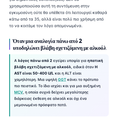
χρησιμοποιούσα αυτή τη συντόμευση στην
εγκυμοσύνη ούτε θα υπέθετα ότι λειτουργεί καθαρά
κάτω από τα 35, αλλά είναι πολύ πιο χρήσιμη από
το να κοιτάμε τον λόγο απομονωμένα.
Όταν μια αναλογία πάνω από 2
υποδηλώνει βλάβη σχετιζόμενη με αλκοόλ
A
λόγος πάνω από 2
εγείρει υποψία για
ηπατική
βλάβη σχετιζόμενη με αλκοόλ
, ειδικά όταν
Η
AST είναι 50-400 U/L
και η ALT είναι
χαμηλότερη. Μια υψηλή
GGT
κάνει το πρότυπο
πιο πειστικό. Το ίδιο ισχύει και για μια αυξημένη
MCV
, η οποία συχνά δείχνει μεγαλύτερης
διάρκειας έκθεση σε αλκοόλ και όχι ένα
μεμονωμένο πρόσφατο ποτό.