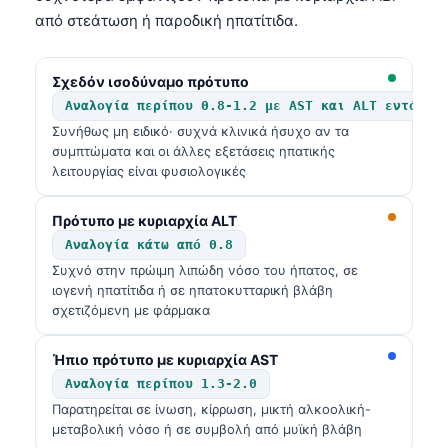
από στεάτωση ή παροδική ηπατίτιδα.
Σχεδόν ισοδύναμο πρότυπο
Αναλογία περίπου 0.8-1.2 με AST και ALT εντός τ
Συνήθως μη ειδικό· συχνά κλινικά ήσυχο αν τα
συμπτώματα και οι άλλες εξετάσεις ηπατικής
λειτουργίας είναι φυσιολογικές
Πρότυπο με κυριαρχία ALT
Αναλογία κάτω από 0.8
Συχνό στην πρώιμη λιπώδη νόσο του ήπατος, σε
ιογενή ηπατίτιδα ή σε ηπατοκυτταρική βλάβη
σχετιζόμενη με φάρμακα
Ήπιο πρότυπο με κυριαρχία AST
Αναλογία περίπου 1.3-2.0
Παρατηρείται σε ίνωση, κίρρωση, μικτή αλκοολική-
μεταβολική νόσο ή σε συμβολή από μυϊκή βλάβη