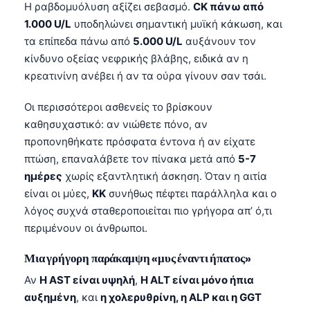
Gàidhlig
Η ραβδομυόλυση αξίζει σεβασμό.
CK πάνω από
1.000 U/L
υποδηλώνει σημαντική μυϊκή κάκωση, και
Euskara
τα επίπεδα πάνω από
5.000 U/L
αυξάνουν τον
Македонски јазик
κίνδυνο οξείας νεφρικής βλάβης, ειδικά αν η
Latviešu valoda
κρεατινίνη ανέβει ή αν τα ούρα γίνουν σαν τσάι.
Galego
Οι περισσότεροι ασθενείς το βρίσκουν
অসমীয়া
καθησυχαστικό: αν νιώθετε πόνο, αν
සිංහල
προπονηθήκατε πρόσφατα έντονα ή αν είχατε
πτώση, επαναλάβετε τον πίνακα μετά από
5-7
سنڌي
ημέρες
χωρίς εξαντλητική άσκηση. Όταν η αιτία
پښتو
είναι οι μύες,
ΚΚ
συνήθως πέφτει παράλληλα και ο
λόγος συχνά σταθεροποιείται πιο γρήγορα απ’ ό,τι
περιμένουν οι άνθρωποι.
Slovenčina
Hrvatski
Μια γρήγορη παράκαμψη «μυς έναντι ήπατος»
Suomi
Αν
Η AST είναι υψηλή
,
Η ALT είναι μόνο ήπια
αυξημένη
, και
η χολερυθρίνη, η ALP και η GGT
Қазақ тілі