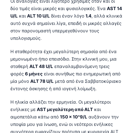
Οι αναλογίες είναι λιγότερο χρήσιμες όταν και οι
δύο τιμές είναι μικρές και φυσιολογικές. Ένα
AST 14
U/L
και
ALT 10 U/L
δίνει έναν λόγο
1.4
, αλλά κλινικά
αυτό συχνά σημαίνει λίγα, επειδή οι μικρές αλλαγές
στον παρονομαστή υπερμεγεθύνουν τους
υπολογισμούς.
Η σταθερότητα έχει μεγαλύτερη σημασία από ένα
μεμονωμένο ήπιο επεισόδιο. Στην κλινική μου, μια
σταθερή
ALT 48 U/L
επαναλαμβανόμενη τρεις
φορές
6 μήνες
είναι συνήθως πιο ενημερωτική από
μία μόνο
ALT 78 U/L
μετά από ένα Σαββατοκύριακο
έντονης άσκησης ή από ιογενή λοίμωξη.
Η ηλικία αλλάζει την ερμηνεία. Οι μεγαλύτεροι
ενήλικες με
AST μεγαλύτερη από ALT
και
αιμοπετάλια κάτω από
150 × 10^9/L
αυξάνουν την
υποψία μου για ίνωση, ενώ οι νεότεροι ενήλικες
συχνότερα εμφανίζουν πρότυπα με κυριαρχία ALT