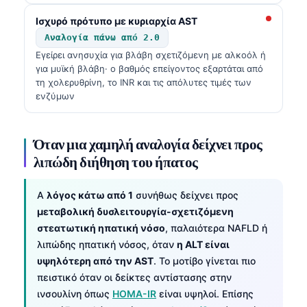
Ισχυρό πρότυπο με κυριαρχία AST
Αναλογία πάνω από 2.0
Εγείρει ανησυχία για βλάβη σχετιζόμενη με αλκοόλ ή
για μυϊκή βλάβη· ο βαθμός επείγοντος εξαρτάται από
τη χολερυθρίνη, το INR και τις απόλυτες τιμές των
ενζύμων
Όταν μια χαμηλή αναλογία δείχνει προς
λιπώδη διήθηση του ήπατος
A
λόγος κάτω από 1
συνήθως δείχνει προς
μεταβολική δυσλειτουργία-σχετιζόμενη
στεατωτική ηπατική νόσο
, παλαιότερα NAFLD ή
λιπώδης ηπατική νόσος, όταν
η ALT είναι
υψηλότερη από την AST
. Το μοτίβο γίνεται πιο
πειστικό όταν οι δείκτες αντίστασης στην
ινσουλίνη όπως
HOMA-IR
είναι υψηλοί. Επίσης