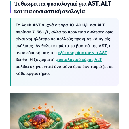
Τι θεωρείται φυσιολογικό για AST, ALT
και μια ουσιαστική αναλογία
Το Adult
AST
συχνά αφορά
10-40 U/L
και
ALT
περίπου
7-56 U/L
, αλλά το πρακτικό ανώτατο όριο
είναι χαμηλότερο σε πολλούς πραγματικά υγιείς
ενήλικες. Αν θέλετε πρώτα τα βασικά της AST, η
ανασκόπησή μας του
εξέταση αίματος για AST
βοηθά. Η ξεχωριστή
φυσιολογικό εύρος ALT
σελίδα εξηγεί γιατί ένα μόνο όριο δεν ταιριάζει σε
κάθε εργαστήριο.