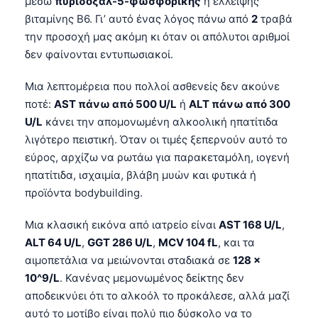
μέσω
πυριδοξαλ-5-φωσφορικής
ή έλλειψης
βιταμίνης Β6. Γι’ αυτό ένας λόγος πάνω από
2
τραβά
την προσοχή μας ακόμη κι όταν οι απόλυτοι αριθμοί
δεν φαίνονται εντυπωσιακοί.
Μια λεπτομέρεια που πολλοί ασθενείς δεν ακούνε
ποτέ:
AST πάνω από 500 U/L
ή
ALT πάνω από 300
U/L
κάνει την απομονωμένη αλκοολική ηπατίτιδα
λιγότερο πειστική. Όταν οι τιμές ξεπερνούν αυτό το
εύρος, αρχίζω να ρωτάω για παρακεταμόλη, ιογενή
ηπατίτιδα, ισχαιμία, βλάβη μυών και φυτικά ή
προϊόντα bodybuilding.
Μια κλασική εικόνα από ιατρείο είναι
AST 168 U/L
,
ALT 64 U/L
,
GGT 286 U/L
,
MCV 104 fL
, και τα
αιμοπετάλια να μειώνονται σταδιακά σε
128 ×
10^9/L
. Κανένας μεμονωμένος δείκτης δεν
αποδεικνύει ότι το αλκοόλ το προκάλεσε, αλλά μαζί
αυτό το μοτίβο είναι πολύ πιο δύσκολο να το