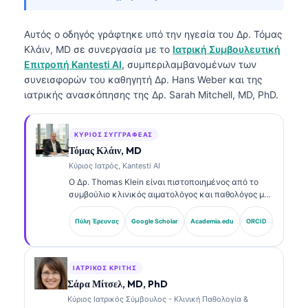
Αυτός ο οδηγός γράφτηκε υπό την ηγεσία του
Δρ. Τόμας
Κλάιν, MD
σε συνεργασία με το
Ιατρική Συμβουλευτική
Επιτροπή Kantesti AI
, συμπεριλαμβανομένων των
συνεισφορών του καθηγητή Δρ. Hans Weber και της
ιατρικής ανασκόπησης της Δρ. Sarah Mitchell, MD, PhD.
ΚΎΡΙΟΣ ΣΥΓΓΡΑΦΈΑΣ
Τόμας Κλάιν, MD
Κύριος Ιατρός, Kantesti AI
Ο Δρ. Thomas Klein είναι πιστοποιημένος από το
συμβούλιο κλινικός αιματολόγος και παθολόγος με
πάνω από 15 χρόνια εμπειρίας στη εργαστηριακή
ιατρική και στην ανάλυση κλινικών δεδομένων με
Πύλη Έρευνας
Google Scholar
Academia.edu
ORCID
υποβοήθηση AI. Ως Chief Medical Officer στην
Kantesti AI, παρέχει κλινική εποπτεία για την
ιατρική ακρίβεια του ιδιόκτητου νευρωνικού
δικτύου. Ο Δρ. Klein έχει δημοσιεύσει εκτενώς
ΙΑΤΡΙΚΌΣ ΚΡΙΤΉΣ
σχετικά με την ερμηνεία βιοδεικτών και τη
Σάρα Μίτσελ, MD, PhD
εργαστηριακή διάγνωση σε θέματα εργαστηριακής
Κύριος Ιατρικός Σύμβουλος - Κλινική Παθολογία &
ιατρικής.