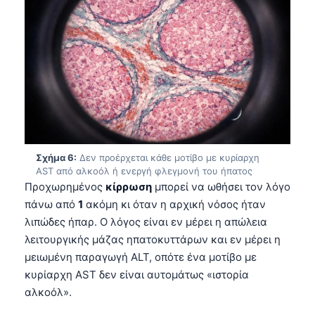
தமிழ்
తెలుగు
मराठी
اردو
বাংলা
Shqip
Σχήμα 6:
Δεν προέρχεται κάθε μοτίβο με κυρίαρχη
Magyar
AST από αλκοόλ ή ενεργή φλεγμονή του ήπατος
Slovenščina
Προχωρημένος
κίρρωση
μπορεί να ωθήσει τον λόγο
πάνω από
1
ακόμη κι όταν η αρχική νόσος ήταν
한국어
λιπώδες ήπαρ. Ο λόγος είναι εν μέρει η απώλεια
Polski
λειτουργικής μάζας ηπατοκυττάρων και εν μέρει η
Lietuvių kalba
μειωμένη παραγωγή ALT, οπότε ένα μοτίβο με
κυρίαρχη AST δεν είναι αυτομάτως «ιστορία
Русский
αλκοόλ».
ქართული