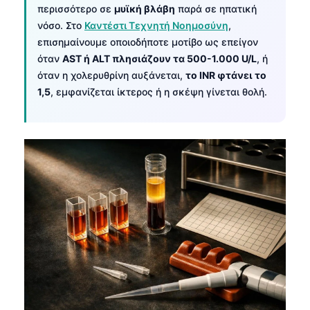
περισσότερο σε
μυϊκή βλάβη
παρά σε ηπατική
νόσο. Στο
Καντέστι Τεχνητή Νοημοσύνη
,
επισημαίνουμε οποιοδήποτε μοτίβο ως επείγον
όταν
AST ή ALT πλησιάζουν τα 500-1.000 U/L
, ή
όταν η χολερυθρίνη αυξάνεται,
το INR φτάνει το
1,5
, εμφανίζεται ίκτερος ή η σκέψη γίνεται θολή.