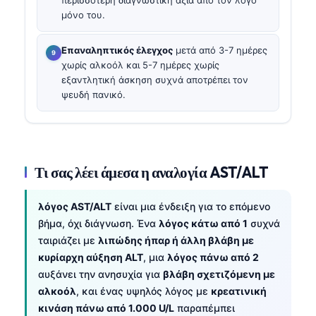
μόνο του.
Επαναληπτικός έλεγχος
μετά από 3-7 ημέρες
χωρίς αλκοόλ και 5-7 ημέρες χωρίς
εξαντλητική άσκηση συχνά αποτρέπει τον
ψευδή πανικό.
Τι σας λέει άμεσα η αναλογία AST/ALT
λόγος AST/ALT
είναι μια ένδειξη για το επόμενο
βήμα, όχι διάγνωση. Ένα
λόγος κάτω από 1
συχνά
ταιριάζει με
λιπώδης ήπαρ ή άλλη βλάβη με
κυρίαρχη αύξηση ALT
, μια
λόγος πάνω από 2
αυξάνει την ανησυχία για
βλάβη σχετιζόμενη με
αλκοόλ
, και ένας υψηλός λόγος με
κρεατινική
κινάση πάνω από 1.000 U/L
παραπέμπει