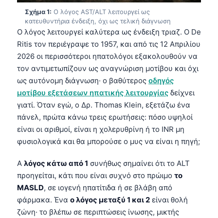
Σχήμα 1:
Ο λόγος AST/ALT λειτουργεί ως
κατευθυντήρια ένδειξη, όχι ως τελική διάγνωση
Ο λόγος λειτουργεί καλύτερα ως ένδειξη τριαζ. Ο De
Ritis τον περιέγραψε το 1957, και από τις 12 Απριλίου
2026 οι περισσότεροι ηπατολόγοι εξακολουθούν να
τον αντιμετωπίζουν ως αναγνώριση μοτίβου και όχι
ως αυτόνομη διάγνωση· ο βαθύτερος
οδηγός
μοτίβου εξετάσεων ηπατικής λειτουργίας
δείχνει
γιατί. Όταν εγώ, ο Δρ. Thomas Klein, εξετάζω ένα
πάνελ, πρώτα κάνω τρεις ερωτήσεις: πόσο υψηλοί
είναι οι αριθμοί, είναι η χολερυθρίνη ή το INR μη
φυσιολογικά και θα μπορούσε ο μυς να είναι η πηγή;
A
λόγος κάτω από 1
συνήθως σημαίνει ότι το ALT
προηγείται, κάτι που είναι συχνό στο πρώιμο
το
MASLD
, σε ιογενή ηπατίτιδα ή σε βλάβη από
φάρμακα. Ένα
ο λόγος μεταξύ 1 και 2
είναι θολή
ζώνη· το βλέπω σε περιπτώσεις ίνωσης, μικτής