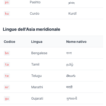
Pashto
پښتو
ps
Curdo
Kurdî
ku
Lingue dell'Asia meridionale
Codice
Lingua
Nome nativo
Bengalese
বাংলা
bn
Tamil
தமிழ்
ta
Telugu
తెలుగు
te
Marathi
मराठी
mr
Gujarati
ગુજરાતી
gu