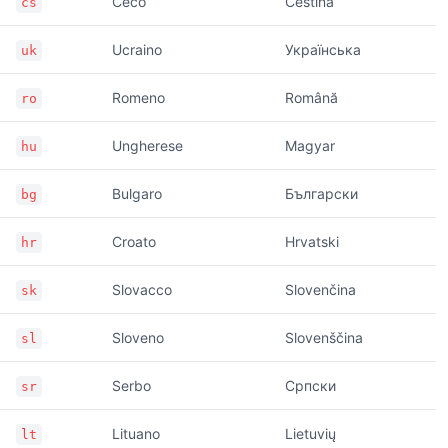
Ceco
Čeština
cs
Ucraino
Українська
uk
Romeno
Română
ro
Ungherese
Magyar
hu
Bulgaro
Български
bg
Croato
Hrvatski
hr
Slovacco
Slovenčina
sk
Sloveno
Slovenščina
sl
Serbo
Српски
sr
Lituano
Lietuvių
lt