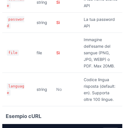
string
Sì
API
e
La tua password
passwor
string
Sì
API
d
Immagine
dell'esame del
file
Sì
sangue (PNG,
file
JPG, WEBP) o
PDF. Max 20MB.
Codice lingua
risposta (default:
languag
string
No
en). Supporta
e
oltre 100 lingue.
Esempio cURL