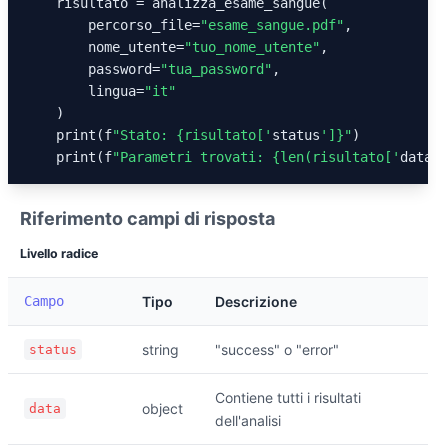
    risultato = analizza_esame_sangue(

        percorso_file=
"esame_sangue.pdf"
,

        nome_utente=
"tuo_nome_utente"
,

        password=
"tua_password"
,

        lingua=
"it"
    )

    print(f
"Stato: {risultato['
status
']}"
)

    print(f
"Parametri trovati: {len(risultato['
data
']
Riferimento campi di risposta
Livello radice
Campo
Tipo
Descrizione
string
"success" o "error"
status
Contiene tutti i risultati
object
data
dell'analisi