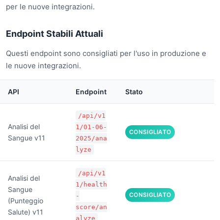
per le nuove integrazioni.
Endpoint Stabili Attuali
Questi endpoint sono consigliati per l'uso in produzione e
le nuove integrazioni.
API
Endpoint
Stato
/api/v1
Analisi del
1/01-06-
CONSIGLIATO
Sangue v11
2025/ana
lyze
/api/v1
Analisi del
1/health
Sangue
CONSIGLIATO
-
(Punteggio
score/an
Salute) v11
alyze