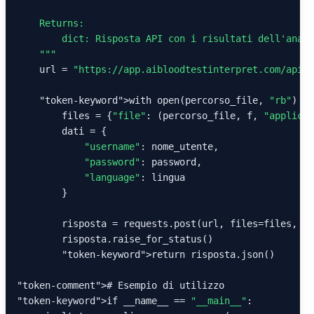
    Returns:

        dict: Risposta API con i risultati dell
'anali
    "
""
    url = 
"https://app.aibloodtestinterpret.com/api/v
"token-keyword"
>with open(percorso_file, 
"rb"
) 
"t
        files = {
"file"
: (percorso_file, f, 
"applicat
        dati = {

"username"
: nome_utente,

"password"
: password,

"language"
: lingua

        }

        risposta = requests.post(url, files=files, da
        risposta.raise_for_status()

"token-keyword"
>return risposta.json()

"token-comment"
"token-keyword"
>if __name__ == 
"__main__"
:
