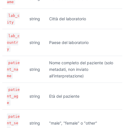
ame
lab_c
string
Città del laboratorio
ity
lab_c
string
Paese del laboratorio
ountr
y
Nome completo del paziente (solo
patie
string
metadati, non inviato
nt_na
all'interpretazione)
me
patie
string
Età del paziente
nt_ag
e
patie
string
"male", "female" o "other"
nt_se