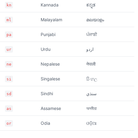
Kannada
ಕನ್ನಡ
kn
Malayalam
മലയാളം
ml
Punjabi
ਪੰਜਾਬੀ
pa
Urdu
اردو
ur
Nepalese
नेपाली
ne
Singalese
සිංහල
si
Sindhi
سنڌي
sd
Assamese
অসমীয়া
as
Odia
ଓଡ଼ିଆ
or