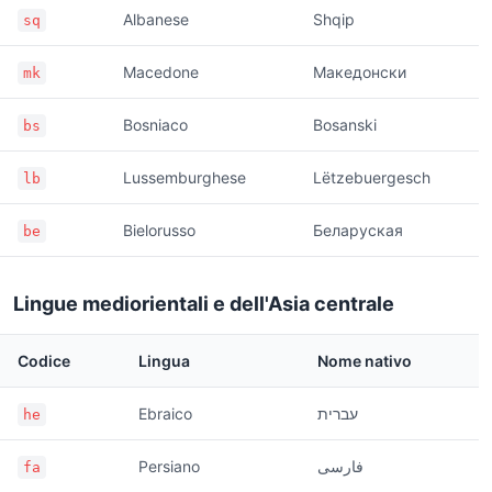
Albanese
Shqip
sq
Macedone
Македонски
mk
Bosniaco
Bosanski
bs
Lussemburghese
Lëtzebuergesch
lb
Bielorusso
Беларуская
be
Lingue mediorientali e dell'Asia centrale
Codice
Lingua
Nome nativo
Ebraico
עברית
he
Persiano
فارسی
fa