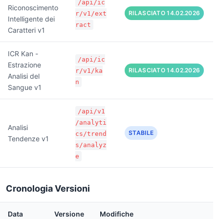
/api/ic
Riconoscimento
RILASCIATO 14.02.2026
r/v1/ext
Intelligente dei
ract
Caratteri v1
ICR Kan -
/api/ic
Estrazione
RILASCIATO 14.02.2026
r/v1/ka
Analisi del
n
Sangue v1
/api/v1
/analyti
Analisi
STABILE
cs/trend
Tendenze v1
s/analyz
e
Cronologia Versioni
Data
Versione
Modifiche