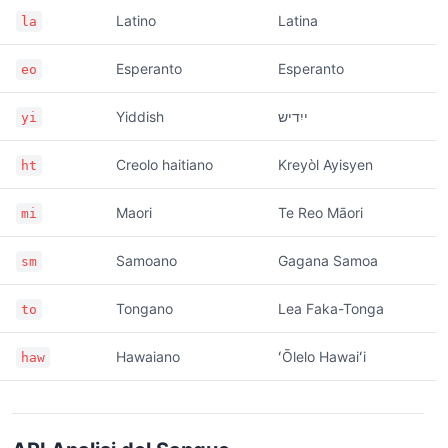
Latino
Latina
la
Esperanto
Esperanto
eo
Yiddish
ייִדיש
yi
Creolo haitiano
Kreyòl Ayisyen
ht
Maori
Te Reo Māori
mi
Samoano
Gagana Samoa
sm
Tongano
Lea Faka-Tonga
to
Hawaiano
ʻŌlelo Hawaiʻi
haw