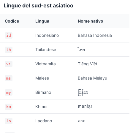
Lingue del sud-est asiatico
Codice
Lingua
Nome nativo
Indonesiano
Bahasa Indonesia
id
Tailandese
ไทย
th
Vietnamita
Tiếng Việt
vi
Malese
Bahasa Melayu
ms
Birmano
မြန်မာ
my
Khmer
ភាសាខ្មែរ
km
Laotiano
ລາວ
lo