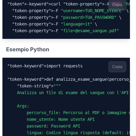
"token
">-keyword
"
>curl 
"token-property"
>-X 
POST
"
http
Copia
"token-property"
>-F 
"username=TUO_NOME_UTENTE"
 \

"token-property"
>-F 
"password=TUA_PASSWORD"
 \

"token-property"
>-F 
"language=it"
 \

"token-property"
>-F 
"file=@esame_sangue.pdf"
Esempio Python
"token-keyword"
>import requests

Copia
"token-keyword"
>def analizza_esame_sangue(percorso_fi
"token-string"
>
""
"

    Analizza un file di esame del sangue con l
'API Ka
    Args:

        percorso_file: Percorso al PDF o immagine del
        nome_utente: Nome utente API

        password: Password API

        lingua: Codice lingua risposta (default: it)
