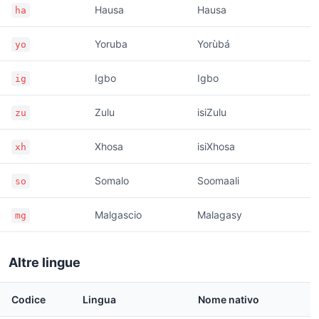
Hausa
Hausa
ha
Yoruba
Yorùbá
yo
Igbo
Igbo
ig
Zulu
isiZulu
zu
Xhosa
isiXhosa
xh
Somalo
Soomaali
so
Malgascio
Malagasy
mg
Altre lingue
Codice
Lingua
Nome nativo