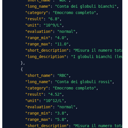
"short_name"
: 
"WBC"
,

"long_name"
: 
"Conta dei globuli bianchi"
,

"category"
: 
"Emocromo completo"
,

"result"
: 
"6.8"
,

"unit"
: 
"10^9/L"
,

"evaluation"
: 
"normal"
,

"range_min"
: 
"4.0"
,

"range_max"
: 
"11.0"
,

"short_description"
: 
"Misura il numero totale
"long_description"
: 
"I globuli bianchi (leuco
      },

      {

"short_name"
: 
"RBC"
,

"long_name"
: 
"Conta dei globuli rossi"
,

"category"
: 
"Emocromo completo"
,

"result"
: 
"4.52"
,

"unit"
: 
"10^12/L"
,

"evaluation"
: 
"normal"
,

"range_min"
: 
"3.8"
,

"range_max"
: 
"5.8"
,

"short_description"
: 
"Misura il numero totale