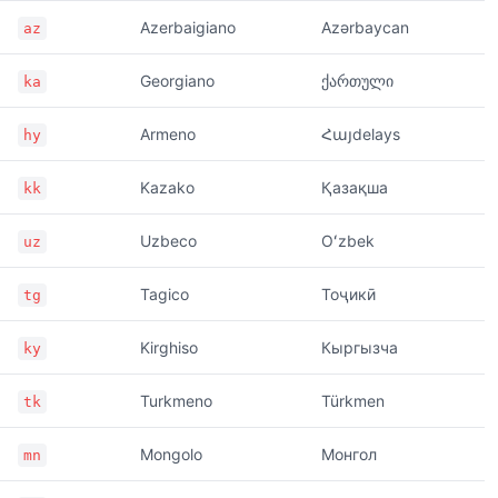
Azerbaigiano
Azərbaycan
az
Georgiano
ქართული
ka
Armeno
Հայdelays
hy
Kazako
Қазақша
kk
Uzbeco
Oʻzbek
uz
Tagico
Тоҷикӣ
tg
Kirghiso
Кыргызча
ky
Turkmeno
Türkmen
tk
Mongolo
Монгол
mn