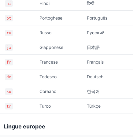
Hindi
हिन्दी
hi
Portoghese
Português
pt
Russo
Русский
ru
Giapponese
日本語
ja
Francese
Français
fr
Tedesco
Deutsch
de
Coreano
한국어
ko
Turco
Türkçe
tr
Lingue europee