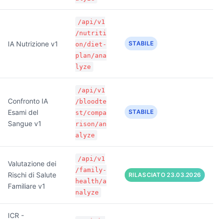
/api/v1
/nutriti
IA Nutrizione v1
STABILE
on/diet-
plan/ana
lyze
/api/v1
Confronto IA
/bloodte
Esami del
STABILE
st/compa
Sangue v1
rison/an
alyze
/api/v1
Valutazione dei
/family-
Rischi di Salute
RILASCIATO 23.03.2026
health/a
Familiare v1
nalyze
ICR -