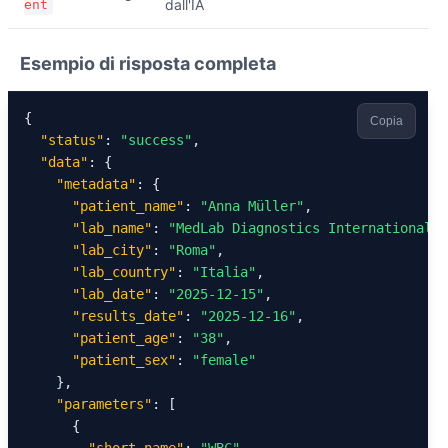
dall'IA
ent
Esempio di risposta completa
{

Copia
"status"
: 
"success"
,

"data"
: {

"metadata"
: {

"patient_name"
: 
"Anna Müller"
,

"lab_name"
: 
"MedLab Diagnostics International"
,

"lab_city"
: 
"Roma"
,

"lab_country"
: 
"Italia"
,

"lab_date"
: 
"2025-12-15"
,

"results_date"
: 
"2025-12-16"
,

"patient_age"
: 
"38"
,

"patient_sex"
: 
"female"
    },

"parameters"
: [

      {
