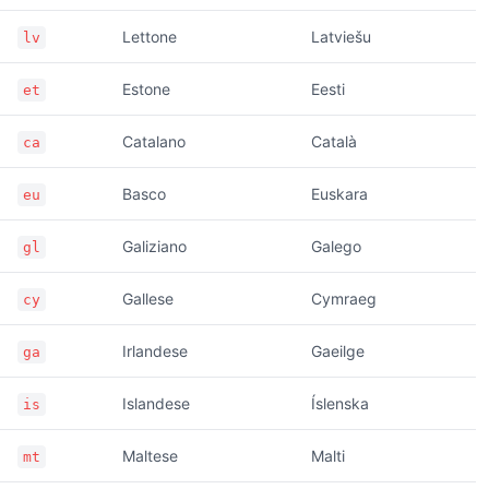
Lettone
Latviešu
lv
Estone
Eesti
et
Catalano
Català
ca
Basco
Euskara
eu
Galiziano
Galego
gl
Gallese
Cymraeg
cy
Irlandese
Gaeilge
ga
Islandese
Íslenska
is
Maltese
Malti
mt