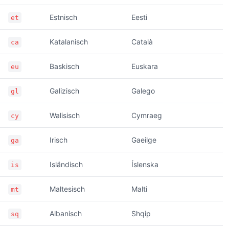
Estnisch
Eesti
et
Katalanisch
Català
ca
Baskisch
Euskara
eu
Galizisch
Galego
gl
Walisisch
Cymraeg
cy
Irisch
Gaeilge
ga
Isländisch
Íslenska
is
Maltesisch
Malti
mt
Albanisch
Shqip
sq