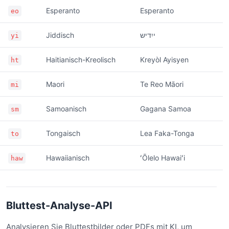
Esperanto
Esperanto
eo
Jiddisch
ייִדיש
yi
Haitianisch-Kreolisch
Kreyòl Ayisyen
ht
Maori
Te Reo Māori
mi
Samoanisch
Gagana Samoa
sm
Tongaisch
Lea Faka-Tonga
to
Hawaiianisch
ʻŌlelo Hawaiʻi
haw
Bluttest-Analyse-API
Analysieren Sie Bluttestbilder oder PDFs mit KI, um