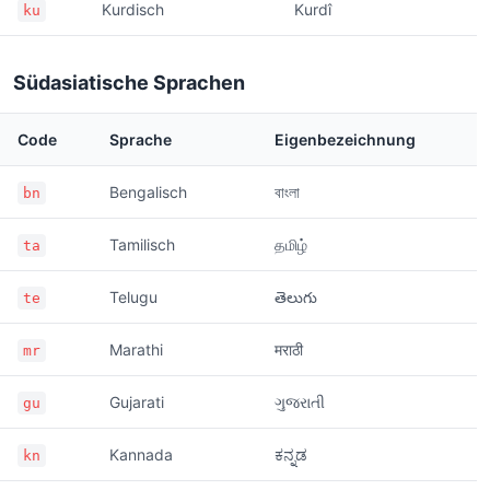
Kurdisch
Kurdî
ku
Südasiatische Sprachen
Code
Sprache
Eigenbezeichnung
Bengalisch
বাংলা
bn
Tamilisch
தமிழ்
ta
Telugu
తెలుగు
te
Marathi
मराठी
mr
Gujarati
ગુજરાતી
gu
Kannada
ಕನ್ನಡ
kn