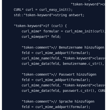
"token-keyword"
>cons
    CURL* curl = curl_easy_init();

    std::
"token-keyword"
>string antwort;

"token-keyword"
>if (curl) {

        curl_mime* formular = curl_mime_init(curl);

        curl_mimepart* feld;

"token-comment"
>// Benutzername hinzufügen

        feld = curl_mime_addpart(formular);

        curl_mime_name(feld, 
"token-keyword"
>class=
"t
        curl_mime_data(feld, benutzername.c_str(), CU
"token-comment"
>// Passwort hinzufügen

        feld = curl_mime_addpart(formular);

        curl_mime_name(feld, 
"token-keyword"
>class=
"t
        curl_mime_data(feld, passwort.c_str(), CURL_Z
"token-comment"
>// Sprache hinzufügen

        feld = curl_mime_addpart(formular);
