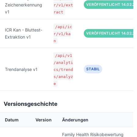
Zeichenerkennung
VERÖFFENTLICHT 14.02.2
r/v1/ext
v1
ract
/api/ic
ICR Kan - Bluttest-
VERÖFFENTLICHT 14.02.2
r/v1/ka
Extraktion v1
n
/api/v1
/analyti
Trendanalyse v1
STABIL
cs/trend
s/analyz
e
Versionsgeschichte
Datum
Version
Änderungen
Family Health Risikobewertung