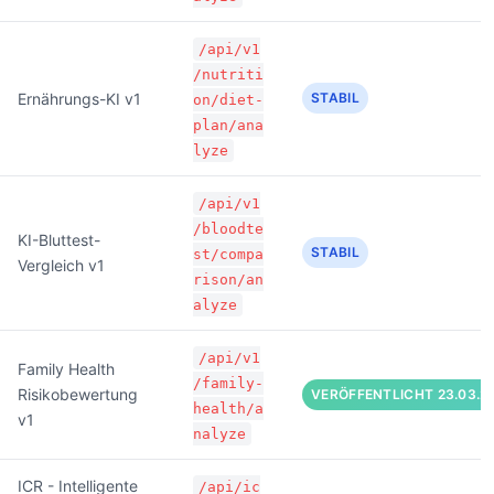
/api/v1
/nutriti
Ernährungs-KI v1
STABIL
on/diet-
plan/ana
lyze
/api/v1
/bloodte
KI-Bluttest-
STABIL
st/compa
Vergleich v1
rison/an
alyze
/api/v1
Family Health
/family-
Risikobewertung
VERÖFFENTLICHT 23.03.2
health/a
v1
nalyze
ICR - Intelligente
/api/ic