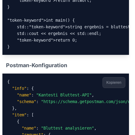
"token-keyword"
>return antwort;

}

"token-keyword"
>int main() {

    std::
"token-keyword"
>string ergebnis = bluttestAn
    std::cout << ergebnis << std::endl;

"token-keyword"
>return 0;

}
Postman-Konfiguration
{

Kopieren
"info"
: {

"name"
: 
"Kantesti Bluttest-API"
,

"schema"
: 
"https://schema.getpostman.com/json/col
  },

"item"
: [

    {

"name"
: 
"Bluttest analysieren"
,

"request"
: {
