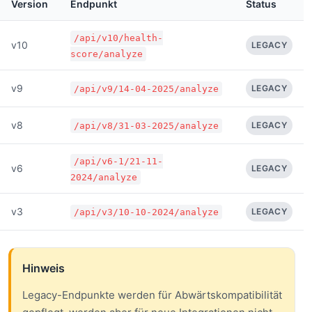
Version
Endpunkt
Status
/api/v10/health-
v10
LEGACY
score/analyze
v9
LEGACY
/api/v9/14-04-2025/analyze
v8
LEGACY
/api/v8/31-03-2025/analyze
/api/v6-1/21-11-
v6
LEGACY
2024/analyze
v3
LEGACY
/api/v3/10-10-2024/analyze
Hinweis
Legacy-Endpunkte werden für Abwärtskompatibilität