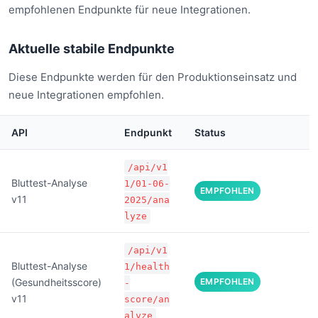
empfohlenen Endpunkte für neue Integrationen.
Aktuelle stabile Endpunkte
Diese Endpunkte werden für den Produktionseinsatz und
neue Integrationen empfohlen.
API
Endpunkt
Status
/api/v1
Bluttest-Analyse
1/01-06-
EMPFOHLEN
v11
2025/ana
lyze
/api/v1
Bluttest-Analyse
1/health
(Gesundheitsscore)
EMPFOHLEN
-
v11
score/an
alyze