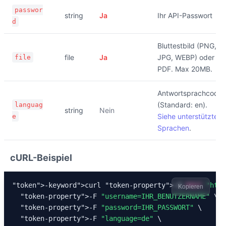
passwor
string
Ja
Ihr API-Passwort
d
Bluttestbild (PNG,
file
Ja
JPG, WEBP) oder
file
PDF. Max 20MB.
Antwortsprachcode
(Standard: en).
languag
string
Nein
Siehe unterstützte
e
Sprachen
.
cURL-Beispiel
"token
">-keyword
"
>curl 
"token-property"
>-X 
POST
"
http
Kopieren
"token-property"
>-F 
"username=IHR_BENUTZERNAME"
 \

"token-property"
>-F 
"password=IHR_PASSWORT"
 \

"token-property"
>-F 
"language=de"
 \
