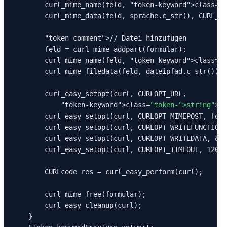
        curl_mime_name(feld, 
"token-keyword"
>class=
"t
        curl_mime_data(feld, sprache.c_str(), CURL_ZE
"token-comment"
>// Datei hinzufügen

        feld = curl_mime_addpart(formular);

        curl_mime_name(feld, 
"token-keyword"
>class=
"t
        curl_mime_filedata(feld, dateipfad.c_str());

        curl_easy_setopt(curl, CURLOPT_URL,

"token-keyword"
>class=
"token-
">string
"
>
"
"
        curl_easy_setopt(curl, CURLOPT_MIMEPOST, form
        curl_easy_setopt(curl, CURLOPT_WRITEFUNCTION,
        curl_easy_setopt(curl, CURLOPT_WRITEDATA, &an
        curl_easy_setopt(curl, CURLOPT_TIMEOUT, 120L)
        CURLcode res = curl_easy_perform(curl);

        curl_mime_free(formular);

        curl_easy_cleanup(curl);

    }
