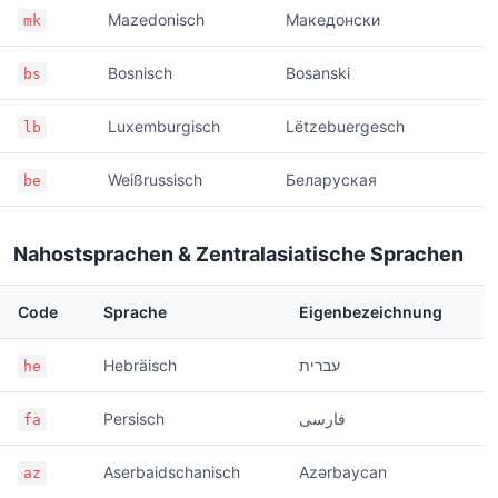
Mazedonisch
Македонски
mk
Bosnisch
Bosanski
bs
Luxemburgisch
Lëtzebuergesch
lb
Weißrussisch
Беларуская
be
Nahostsprachen & Zentralasiatische Sprachen
Code
Sprache
Eigenbezeichnung
Hebräisch
עברית
he
Persisch
فارسی
fa
Aserbaidschanisch
Azərbaycan
az