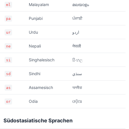
Malayalam
മലയാളം
ml
Punjabi
ਪੰਜਾਬੀ
pa
Urdu
اردو
ur
Nepali
नेपाली
ne
Singhalesisch
සිංහල
si
Sindhi
سنڌي
sd
Assamesisch
অসমীয়া
as
Odia
ଓଡ଼ିଆ
or
Südostasiatische Sprachen