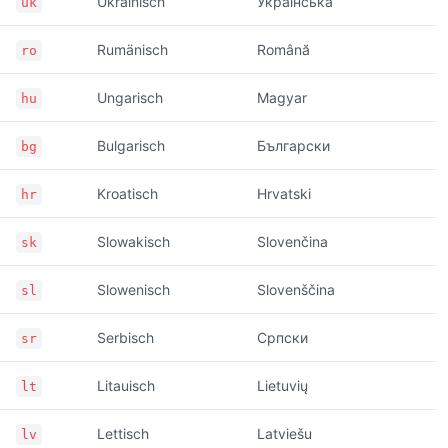
Ukrainisch
Українська
uk
Rumänisch
Română
ro
Ungarisch
Magyar
hu
Bulgarisch
Български
bg
Kroatisch
Hrvatski
hr
Slowakisch
Slovenčina
sk
Slowenisch
Slovenščina
sl
Serbisch
Српски
sr
Litauisch
Lietuvių
lt
Lettisch
Latviešu
lv