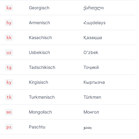
Georgisch
ქართული
ka
Armenisch
Հայdelays
hy
Kasachisch
Қазақша
kk
Usbekisch
Oʻzbek
uz
Tadschikisch
Тоҷикӣ
tg
Kirgisisch
Кыргызча
ky
Turkmenisch
Türkmen
tk
Mongolisch
Монгол
mn
Paschtu
پښتو
ps