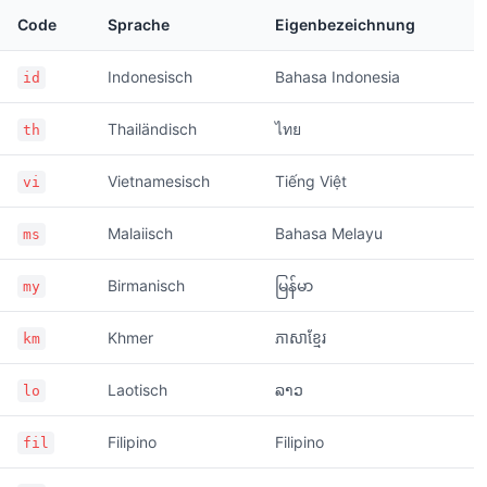
Code
Sprache
Eigenbezeichnung
Indonesisch
Bahasa Indonesia
id
Thailändisch
ไทย
th
Vietnamesisch
Tiếng Việt
vi
Malaiisch
Bahasa Melayu
ms
Birmanisch
မြန်မာ
my
Khmer
ភាសាខ្មែរ
km
Laotisch
ລາວ
lo
Filipino
Filipino
fil