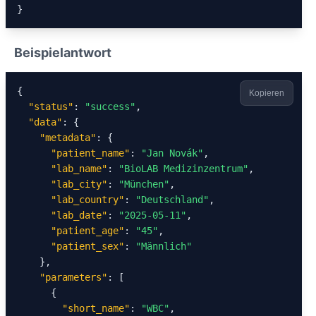
}
Beispielantwort
{

Kopieren
"status"
: 
"success"
,

"data"
: {

"metadata"
: {

"patient_name"
: 
"Jan Novák"
,

"lab_name"
: 
"BioLAB Medizinzentrum"
,

"lab_city"
: 
"München"
,

"lab_country"
: 
"Deutschland"
,

"lab_date"
: 
"2025-05-11"
,

"patient_age"
: 
"45"
,

"patient_sex"
: 
"Männlich"
    },

"parameters"
: [

      {

"short_name"
: 
"WBC"
,
