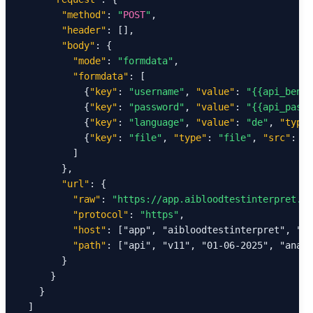
"method"
: 
"
POST
"
,

"header"
: [],

"body"
: {

"mode"
: 
"formdata"
,

"formdata"
: [

            {
"key"
: 
"username"
, 
"value"
: 
"{{api_benut
            {
"key"
: 
"password"
, 
"value"
: 
"{{api_passw
            {
"key"
: 
"language"
, 
"value"
: 
"de"
, 
"type"
            {
"key"
: 
"file"
, 
"type"
: 
"file"
, 
"src"
: 
"/
          ]

        },

"url"
: {

"raw"
: 
"https://app.aibloodtestinterpret.co
"protocol"
: 
"https"
,

"host"
: ["app", "aibloodtestinterpret", "co
"path"
: ["api", "v11", "01-06-2025", "analy
        }

      }

    }

  ]
