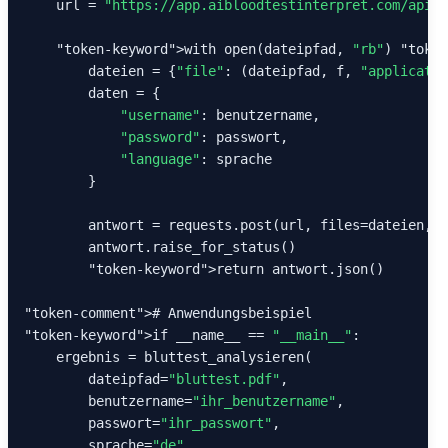
    url = 
"https://app.aibloodtestinterpret.com/api/v
"token-keyword"
>with open(dateipfad, 
"rb"
) 
"token
        dateien = {
"file"
: (dateipfad, f, 
"applicatio
        daten = {

"username"
: benutzername,

"password"
: passwort,

"language"
: sprache

        }

        antwort = requests.post(url, files=dateien, d
        antwort.raise_for_status()

"token-keyword"
>return antwort.json()

"token-comment"
"token-keyword"
>if __name__ == 
"__main__"
:

    ergebnis = bluttest_analysieren(

        dateipfad=
"bluttest.pdf"
,

        benutzername=
"ihr_benutzername"
,

        passwort=
"ihr_passwort"
,

        sprache=
"de"