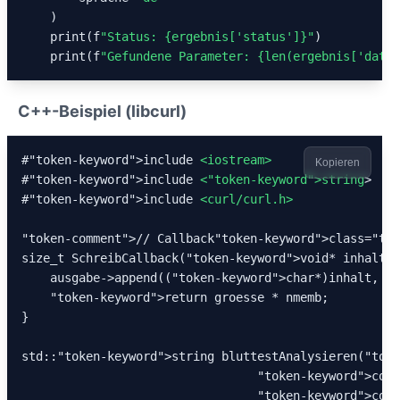
    )

    print(f
"Status: {ergebnis[
'status'
]}"
)

    print(f
"Gefundene Parameter: {len(ergebnis[
'data'
C++-Beispiel (libcurl)
#
"token-keyword"
>include 
<iostream>
Kopieren
#
"token-keyword"
>include 
<
"token-keyword"
>string
>

#
"token-keyword"
>include 
<curl/curl.h>
"token-comment"
>// Callback
"token-keyword"
>class=
"tok
size_t SchreibCallback(
"token-keyword"
>void* inhalt, 
    ausgabe->append((
"token-keyword"
>char*)inhalt, gr
"token-keyword"
>return groesse * nmemb;

}

std::
"token-keyword"
>string bluttestAnalysieren(
"toke
"token-keyword"
>cons
"token-keyword"
>cons