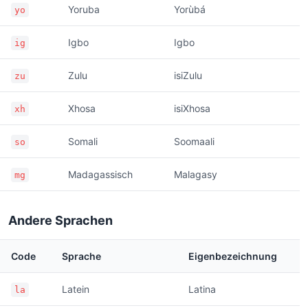
Yoruba
Yorùbá
yo
Igbo
Igbo
ig
Zulu
isiZulu
zu
Xhosa
isiXhosa
xh
Somali
Soomaali
so
Madagassisch
Malagasy
mg
Andere Sprachen
Code
Sprache
Eigenbezeichnung
Latein
Latina
la