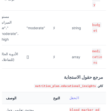
y
مستوى
الميزانية:
budg
string
لا
"moderate"
"low"،
et
"moderate"،
"high"
medi
الأدوية الحالية
array
لا
[]
catio
(للتفاعلات)
ns
مرجع حقول الاستجابة
كائن
nutrition_plan.educational_insights
الحقل
النوع
الوصف
محتوى تعليمي حول
blood_marker_ed