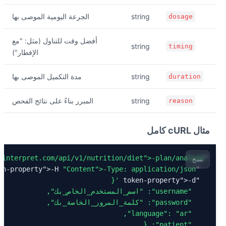
string
الجرعة اليومية الموصى بها
dosage
أفضل وقت للتناول (مثل: "مع
string
timing
الإفطار")
string
مدة التكميل الموصى بها
duration
string
المبرر بناءً على نتائج الفحص
reason
مثال cURL كامل
tinterpret.com/api/v1/nutrition/diet
">-plan
/analyze"
"token
نسخ
>-H 
"Content
">-Type
: application/json"
"token-property"
>-d 
"token-property"
"username"
: 
"اسم_المستخدم_الخاص_بك"
"password"
: 
"كلمة_المرور_الخاصة_بك"
: 
"ar"
"language"
"patient"