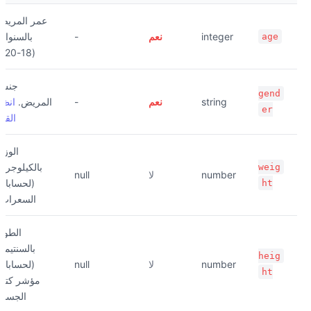
عمر المريض
integer
نعم
-
بالسنوات
age
(18-120)
جنس
gend
string
نعم
-
المريض.
انظر
er
القيم
الوزن
بالكيلوجرام
weig
number
لا
null
(لحسابات
ht
السعرات)
الطول
بالسنتيمتر
heig
number
لا
null
(لحسابات
ht
مؤشر كتلة
الجسم)