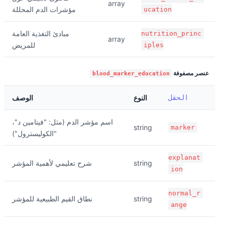
array
مؤشرات الدم المحللة
ucation
مبادئ التغذية العامة
nutrition_princ
array
للمريض
iples
عنصر مصفوفة
blood_marker_education
الحقل
النوع
الوصف
اسم مؤشر الدم (مثل: "فيتامين د"،
string
marker
"الكوليسترول")
explanat
string
شرح تعليمي لأهمية المؤشر
ion
normal_r
string
نطاق القيم الطبيعية للمؤشر
ange