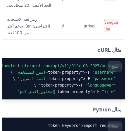
الحد الأقصى 20 ميجابايت.
رمز لغة الاستجابة
langua
string
لا
(افتراضي: en). يدعم أكثر
ge
من 100 لغة.
مثال cURL
bloodtestinterpret.com/api/v11/01
">-06-2025
/analyze"
"token
نسخ
"token-property"
"username=اسم_المستخدم"
>-F 
"token-property"
"password=كلمة_المرور"
>-F 
>-F 
"language=ar"
"token-property"
"token-property"
"file=@تحليل_الدم.pdf"
>-F 
مثال Python
"token-keyword"
نسخ