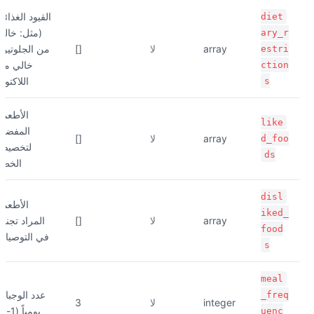
القيود الغذائية
diet
(مثل: خالي
ary_r
array
لا
[]
من الجلوتين،
estri
خالي من
ction
اللاكتوز)
s
الأطعمة
like
المفضلة
array
لا
[]
d_foo
لتخصيص
ds
الخطة
disl
الأطعمة
iked_
array
لا
[]
المراد تجنبها
food
في التوصيات
s
meal
عدد الوجبات
_freq
integer
لا
3
يومياً (1-6)
uenc