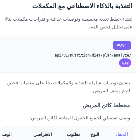
التغذية بالذكاء الاصطناعي مع المكملات
إنشاء خطط تغذية مخصصة وتوصيات غذائية واقتراحات مكملات بناءً
على تحليل فحص الدم.
POST
/api/v1/nutrition/diet-plan/analyze
جديد
ينشئ توصيات شاملة للتغذية والمكملات بناءً على معلمات فحص
الدم وملف المريض.
مخطط كائن المريض
وصف تفصيلي لجميع الحقول المتاحة لكائن المريض:
الحقل
النوع
مطلوب
الافتراضي
الوصف