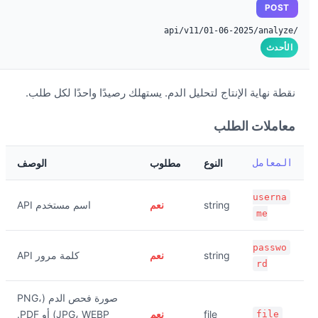
POST
/api/v11/01-06-2025/analyze
الأحدث
نقطة نهاية الإنتاج لتحليل الدم. يستهلك رصيدًا واحدًا لكل طلب.
معاملات الطلب
المعامل
النوع
مطلوب
الوصف
userna
string
نعم
اسم مستخدم API
me
passwo
string
نعم
كلمة مرور API
rd
صورة فحص الدم (PNG،
file
نعم
JPG، WEBP) أو PDF.
file