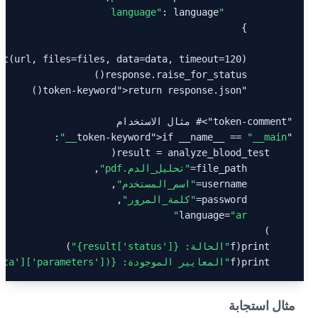
"language"
"token-keyword"
"token-comment"
># مثال الاستخدام

>if __name__ == 
"__main__"
"token-keyword"
        file_path=
"تحليل_الدم.pdf"
        username=
"اسم_المستخدم"
        password=
"كلمة_المرور"
"ar"
        language=
    print(f
"الحالة: {result[
]}"
'status'
    print(f
"المعايير الموجودة: {len(result[
])}"
'parameters'
][
ata'
مثال استجابة