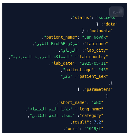
نسخ
: 
"success"
"status"
"data"
"metadata"
: 
"Jan Novák"
"patient_name"
"lab_name"
: 
"مركز BioLAB الطبي"
"lab_city"
: 
"الرياض"
"lab_country"
: 
"المملكة العربية السعودية"
: 
"2025-05-11"
"lab_date"
: 
"45"
"patient_age"
"patient_sex"
: 
"ذكر"
"parameters"
: 
"WBC"
"short_name"
"long_name"
: 
"خلايا الدم البيضاء"
"category"
: 
"تعداد الدم الكامل"
: 
7.2
"result"
: 
"10^9/L"
"unit"