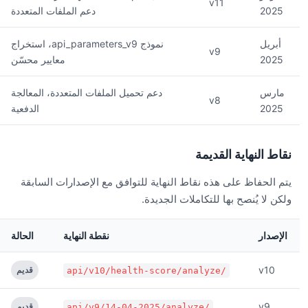
v11
2025
دعم الملفات المتعددة
أبريل
نموذج api_parameters_v9، استخراج
v9
2025
معايير محسّن
مارس
دعم تحميل الملفات المتعددة، المعالجة
v8
2025
الدفعية
نقاط النهاية القديمة
يتم الحفاظ على هذه نقاط النهاية للتوافق مع الإصدارات السابقة
ولكن لا يُنصح بها للتكاملات الجديدة.
الإصدار
نقطة النهاية
الحالة
v10
قديم
/api/v10/health-score/analyze
v9
قديم
/api/v9/14-04-2025/analyze