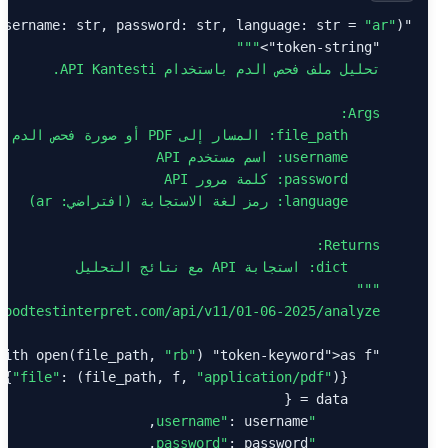
username: str, password: str, language: str = 
"ar"
"token-keyword"
""
>
"token-string"
""
    "
loodtestinterpret.com/api/v11/01-06-2025/analyze"
    url = 
with open(file_path, 
"rb"
) 
"token-keyword"
"token-keyword"
"file"
: (file_path, f, 
"application/pdf"
        files = {
"username"
"password"