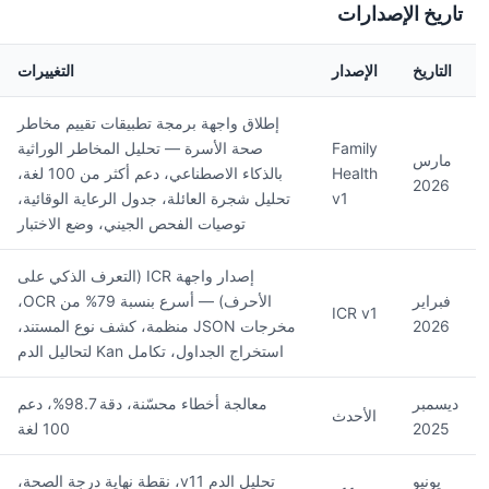
تاريخ الإصدارات
التاريخ
الإصدار
التغييرات
إطلاق واجهة برمجة تطبيقات تقييم مخاطر
Family
صحة الأسرة — تحليل المخاطر الوراثية
مارس
Health
بالذكاء الاصطناعي، دعم أكثر من 100 لغة،
2026
v1
تحليل شجرة العائلة، جدول الرعاية الوقائية،
توصيات الفحص الجيني، وضع الاختبار
إصدار واجهة ICR (التعرف الذكي على
فبراير
الأحرف) — أسرع بنسبة 79% من OCR،
ICR v1
2026
مخرجات JSON منظمة، كشف نوع المستند،
استخراج الجداول، تكامل Kan لتحاليل الدم
ديسمبر
معالجة أخطاء محسّنة، دقة 98.7%، دعم
الأحدث
2025
100 لغة
يونيو
تحليل الدم v11، نقطة نهاية درجة الصحة،