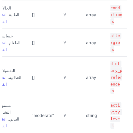
الحالات
cond
array
لا
[]
الطبية.
انظر
ition
القيم
s
حساسية
alle
array
لا
[]
الطعام.
انظر
rgie
القيم
s
diet
التفضيلات
ary_p
array
لا
[]
الغذائية.
انظر
refer
القيم
ence
s
مستوى
acti
النشاط
vity_
string
لا
"moderate"
البدني.
انظر
leve
القيم
l