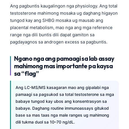
日本語
Ang pagbuntis kaugalingon nga physiology. Ang total
Eesti
testosterone mahimong mosaka ug daghang higayon
tungod kay ang SHBG mosaka ug mausab ang
Azərbaycan dili
placental metabolism, mao nga ang mga reference
Bosanski
range nga dili buntis dili dapat gamiton sa
Svenska
pagdayagnos sa androgen excess sa pagbuntis.
Српски језик
Ngano nga ang pamaagi sa lab assay
Íslenska
mahimong mas importante pa kaysa
Հայերեն
sa “flag”
Bahasa Indonesia
Ang LC-MS/MS kasagaran mao ang gipalabi nga
हिन्दी
pamaagi sa pagsukod sa total testosterone sa mga
Nederlands
babaye tungod kay ubos ang konsentrasyon sa
Dansk
babaye. Daghang routine immunoassays gitukod
base sa mas taas nga male ranges ug mahimong
Български
dili tukma duol sa 10–70 ng/dL.
فارسی