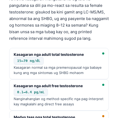
pangutana sa dili pa mo-react sa resulta sa female
testosterone: gisukod ba kini gamit ang LC-MS/MS,
abnormal ba ang SHBG, ug ang pasyente ba naggamit
og hormones sa miaging 8–12 ka semana? Kung
bisan unsa sa mga tubag kay oo, ang printed
reference interval mahimong sugod pa lang.
Kasagaran nga adult total testosterone
15–70 ng/dL
Kasagaran normal sa mga premenopausal nga babaye
kung ang mga sintomas ug SHBG mohaom
Kasagaran nga adult free testosterone
0.1–6.4 pg/mL
Nanginahanglan og method-specific nga pag-interpret
kay magkalahi ang direct free assays
Medyo taas nga total testosterone