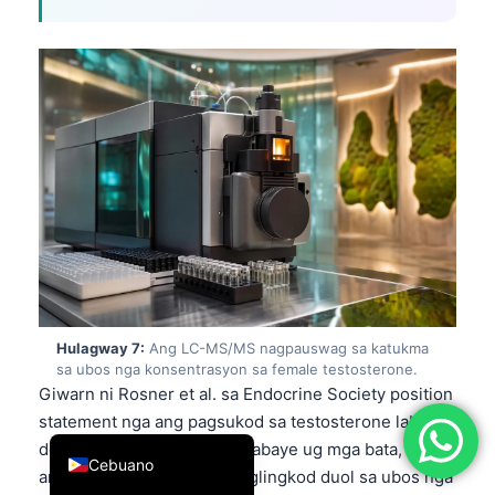
简体中文
Română
Türkçe
Ελληνικά
Português
Español
Italiano
עִבְרִית
Français
Hulagway 7:
Ang LC-MS/MS nagpauswag sa katukma
العربية
sa ubos nga konsentrasyon sa female testosterone.
Deutsch
Giwarn ni Rosner et al. sa Endocrine Society position
statement nga ang pagsukod sa testosterone labi ka
English
delikado sa sayop sa mga babaye ug mga bata, diin
Cebuano
ang mga konsentrasyon naglingkod duol sa ubos nga