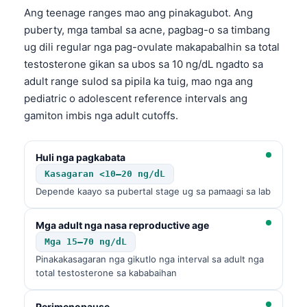
Ang teenage ranges mao ang pinakagubot. Ang
puberty, mga tambal sa acne, pagbag-o sa timbang
ug dili regular nga pag-ovulate makapabalhin sa total
testosterone gikan sa ubos sa 10 ng/dL ngadto sa
adult range sulod sa pipila ka tuig, mao nga ang
pediatric o adolescent reference intervals ang
gamiton imbis nga adult cutoffs.
Huli nga pagkabata
Kasagaran <10–20 ng/dL
Depende kaayo sa pubertal stage ug sa pamaagi sa lab
Mga adult nga nasa reproductive age
Mga 15–70 ng/dL
Pinakakasagaran nga gikutlo nga interval sa adult nga
total testosterone sa kababaihan
Perimenopause