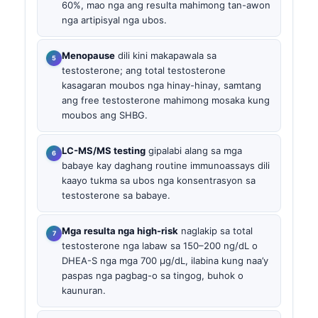
60%, mao nga ang resulta mahimong tan-awon
nga artipisyal nga ubos.
Menopause
dili kini makapawala sa
testosterone; ang total testosterone
kasagaran moubos nga hinay-hinay, samtang
ang free testosterone mahimong mosaka kung
moubos ang SHBG.
LC-MS/MS testing
gipalabi alang sa mga
babaye kay daghang routine immunoassays dili
kaayo tukma sa ubos nga konsentrasyon sa
testosterone sa babaye.
Mga resulta nga high-risk
naglakip sa total
testosterone nga labaw sa 150–200 ng/dL o
DHEA-S nga mga 700 µg/dL, ilabina kung naa’y
paspas nga pagbag-o sa tingog, buhok o
kaunuran.