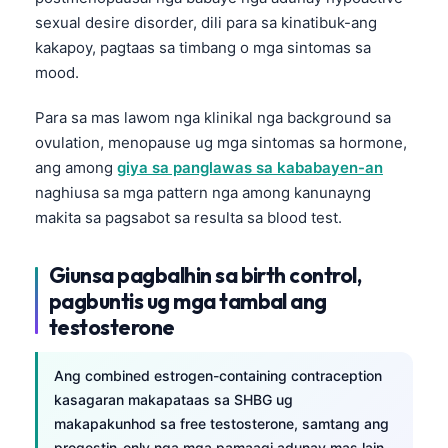
Euskara
sexual desire disorder, dili para sa kinatibuk-ang
Македонски јазик
kakapoy, pagtaas sa timbang o mga sintomas sa
Latviešu valoda
mood.
Galego
Para sa mas lawom nga klinikal nga background sa
অসমীয়া
ovulation, menopause ug mga sintomas sa hormone,
සිංහල
ang among
giya sa panglawas sa kababayen-an
naghiusa sa mga pattern nga among kanunayng
سنڌي
makita sa pagsabot sa resulta sa blood test.
پښتو
Giunsa pagbalhin sa birth control,
pagbuntis ug mga tambal ang
Slovenčina
testosterone
Hrvatski
Suomi
Ang combined estrogen-containing contraception
Қазақ тілі
kasagaran makapataas sa SHBG ug
makapakunhod sa free testosterone, samtang ang
Català
progestin-only nga mga pamaagi adunay mas lain-