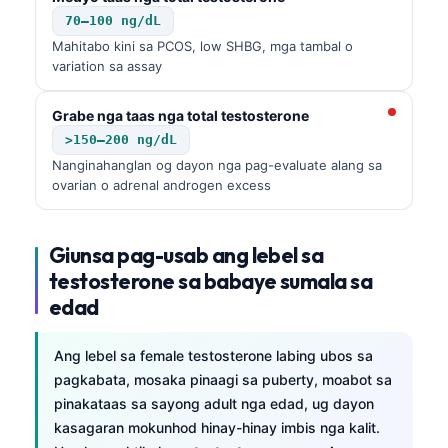
70–100 ng/dL
Mahitabo kini sa PCOS, low SHBG, mga tambal o
variation sa assay
Grabe nga taas nga total testosterone
>150–200 ng/dL
Nanginahanglan og dayon nga pag-evaluate alang sa
ovarian o adrenal androgen excess
Giunsa pag-usab ang lebel sa
testosterone sa babaye sumala sa
edad
Ang lebel sa female testosterone labing ubos sa
pagkabata, mosaka pinaagi sa puberty, moabot sa
pinakataas sa sayong adult nga edad, ug dayon
kasagaran mokunhod hinay-hinay imbis nga kalit.