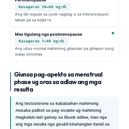
Kasagaran 10–60 ng/dL
Ang dili regular sa cycle nagbag-o sa interpretasyon
labaw pa sa edad ra
Mas tigulang nga postmenopause
Kasagaran 7–40 ng/dL
Ang ubos-normal mahimong gilauman pa gihapon kung
walay sintomas
Giunsa pag-apekto sa menstrual
phase ug oras sa adlaw ang mga
resulta
Ang testosterone sa kababaihan mahimong
mosaka palibot sa pag-ovulate ug mahimong
magkalain-lain gamay sa tibuok adlaw, mao nga
ang mga resulta nga gisubli kinahanglan itandi sa