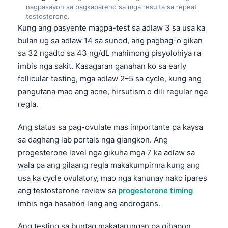
nagpasayon sa pagkapareho sa mga resulta sa repeat
testosterone.
Kung ang pasyente magpa-test sa adlaw 3 sa usa ka
bulan ug sa adlaw 14 sa sunod, ang pagbag-o gikan
sa 32 ngadto sa 43 ng/dL mahimong pisyolohiya ra
imbis nga sakit. Kasagaran ganahan ko sa early
follicular testing, mga adlaw 2–5 sa cycle, kung ang
pangutana mao ang acne, hirsutism o dili regular nga
regla.
Ang status sa pag-ovulate mas importante pa kaysa
sa daghang lab portals nga giangkon. Ang
progesterone level nga gikuha mga 7 ka adlaw sa
wala pa ang gilaang regla makakumpirma kung ang
usa ka cycle ovulatory, mao nga kanunay nako ipares
ang testosterone review sa
progesterone timing
imbis nga basahon lang ang androgens.
Ang testing sa buntag makatarungan pa gihapon,