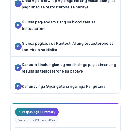
Unsa nga follow-up nga mga lab ang makatabang sa
paghubad sa testosterone sa babaye
Giunsa pag-andam alang sa blood test sa
testosterone
Giunsa pagbasa sa Kantesti AI ang testosterone sa
konteksto sa klinika
Kanus-a kinahanglan ug medikal nga pag-atiman ang
resulta sa testosterone sa babaye
Kanunay nga Gipangutana nga mga Pangutana
⚡ Paspas nga Summary
v1.0 —
Hunyo 13, 2026