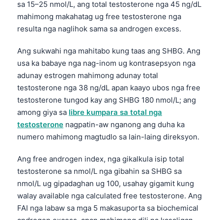
sa 15–25 nmol/L, ang total testosterone nga 45 ng/dL
mahimong makahatag ug free testosterone nga
resulta nga naglihok sama sa androgen excess.
Ang sukwahi nga mahitabo kung taas ang SHBG. Ang
usa ka babaye nga nag-inom ug kontrasepsyon nga
adunay estrogen mahimong adunay total
testosterone nga 38 ng/dL apan kaayo ubos nga free
testosterone tungod kay ang SHBG 180 nmol/L; ang
among giya sa
libre kumpara sa total nga
testosterone
nagpatin-aw nganong ang duha ka
numero mahimong magtudlo sa lain-laing direksyon.
Ang free androgen index, nga gikalkula isip total
testosterone sa nmol/L nga gibahin sa SHBG sa
nmol/L ug gipadaghan ug 100, usahay gigamit kung
walay available nga calculated free testosterone. Ang
FAI nga labaw sa mga 5 makasuporta sa biochemical