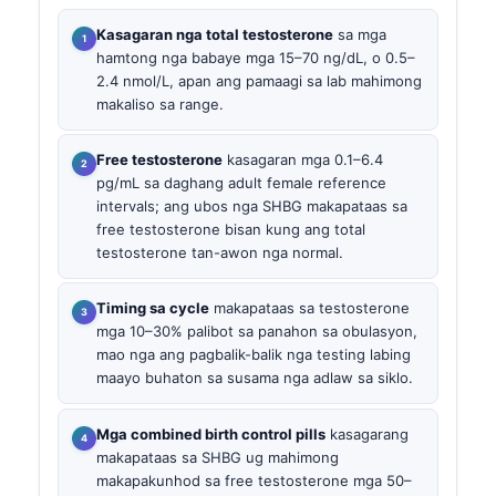
Kasagaran nga total testosterone
sa mga
hamtong nga babaye mga 15–70 ng/dL, o 0.5–
2.4 nmol/L, apan ang pamaagi sa lab mahimong
makaliso sa range.
Free testosterone
kasagaran mga 0.1–6.4
pg/mL sa daghang adult female reference
intervals; ang ubos nga SHBG makapataas sa
free testosterone bisan kung ang total
testosterone tan-awon nga normal.
Timing sa cycle
makapataas sa testosterone
mga 10–30% palibot sa panahon sa obulasyon,
mao nga ang pagbalik-balik nga testing labing
maayo buhaton sa susama nga adlaw sa siklo.
Mga combined birth control pills
kasagarang
makapataas sa SHBG ug mahimong
makapakunhod sa free testosterone mga 50–