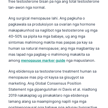
free testosterone bisan pa nga ang total testosterone
Frysk
tan-awon nga normal.
Esperanto
Ang surgical menopause lahi. Ang pagkuha o
Беларуская мова
pagkawala sa produksiyon sa ovarian nga hormone
Татар теле
makapakunhod sa naglibot nga testosterone ug mga
40–50% sa pipila ka mga babaye, ug ang mga
Кыргызча
sintomas mahimong makita mas paspas pa kay sa
ئۇيغۇرچە
human sa natural menopause; ang mga magbantay sa
Basa Jawa
mas lapad nga pagbag-o mahimong makakita sa
among
menopause marker guide
nga mapuslanon.
ພາສາລາວ
Монгол
Ang ebidensya sa testosterone treatment human sa
Afrikaans
menopause mas pig-ot kaysa sa gisugyot sa
marketing. Ang Global Consensus Position
العربية المغربية
Statement nga gipangulohan ni Davis et al. niadtong
Occitan
2019 nakakaplag ug pinakaklaro nga ebidensya
Gàidhlig
lamang alang sa maampingong napili nga mga
postmenopausal nga babaye nga adunay hypoactive