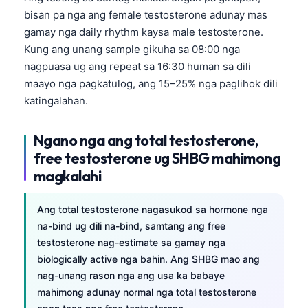
bisan pa nga ang female testosterone adunay mas
gamay nga daily rhythm kaysa male testosterone.
Kung ang unang sample gikuha sa 08:00 nga
nagpuasa ug ang repeat sa 16:30 human sa dili
maayo nga pagkatulog, ang 15–25% nga paglihok dili
katingalahan.
Ngano nga ang total testosterone,
free testosterone ug SHBG mahimong
magkalahi
Ang total testosterone nagasukod sa hormone nga
na-bind ug dili na-bind, samtang ang free
testosterone nag-estimate sa gamay nga
biologically active nga bahin. Ang SHBG mao ang
nag-unang rason nga ang usa ka babaye
mahimong adunay normal nga total testosterone