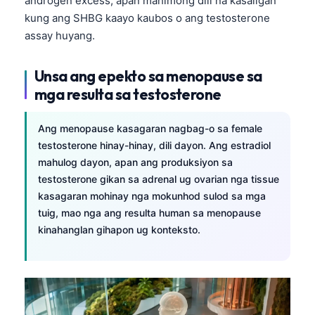
androgen excess, apan mahimong dili na kasaligan
kung ang SHBG kaayo kaubos o ang testosterone
assay huyang.
Unsa ang epekto sa menopause sa
mga resulta sa testosterone
Ang menopause kasagaran nagbag-o sa female
testosterone hinay-hinay, dili dayon. Ang estradiol
mahulog dayon, apan ang produksiyon sa
testosterone gikan sa adrenal ug ovarian nga tissue
kasagaran mohinay nga mokunhod sulod sa mga
tuig, mao nga ang resulta human sa menopause
kinahanglan gihapon ug konteksto.