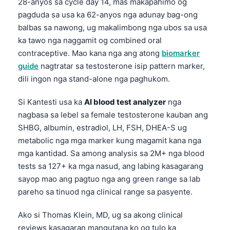
28-anyos sa cycle day 14, mas makapahimo og
pagduda sa usa ka 62-anyos nga adunay bag-ong
balbas sa nawong, ug makalimbong nga ubos sa usa
ka tawo nga naggamit og combined oral
contraceptive. Mao kana nga ang atong
biomarker
guide
nagtratar sa testosterone isip pattern marker,
dili ingon nga stand-alone nga paghukom.
Si Kantesti usa ka
AI blood test analyzer
nga
nagbasa sa lebel sa female testosterone kauban ang
SHBG, albumin, estradiol, LH, FSH, DHEA-S ug
metabolic nga mga marker kung magamit kana nga
mga kantidad. Sa among analysis sa 2M+ nga blood
tests sa 127+ ka mga nasud, ang labing kasagarang
sayop mao ang pagtuo nga ang green range sa lab
pareho sa tinuod nga clinical range sa pasyente.
Ako si Thomas Klein, MD, ug sa akong clinical
reviews kasagaran mangutana ko og tulo ka