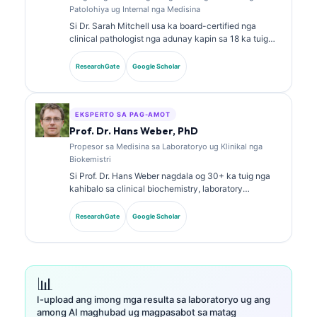
Patolohiya ug Internal nga Medisina
Si Dr. Sarah Mitchell usa ka board-certified nga
clinical pathologist nga adunay kapin sa 18 ka tuig
nga kasinatian sa laboratory medicine ug diagnostic
analysis. Aduna siya’y specialty certifications sa
ResearchGate
Google Scholar
clinical chemistry ug daghan na’g gipatik nga mga
pagtuon bahin sa biomarker panels ug laboratory
analysis sa klinikal nga praktis.
EKSPERTO SA PAG-AMOT
Prof. Dr. Hans Weber, PhD
Propesor sa Medisina sa Laboratoryo ug Klinikal nga
Biokemistri
Si Prof. Dr. Hans Weber nagdala og 30+ ka tuig nga
kahibalo sa clinical biochemistry, laboratory
medicine, ug biomarker research. Kanhi nga
Presidente sa German Society for Clinical Chemistry,
ResearchGate
Google Scholar
siya nag-espesyalisar sa diagnostic panel analysis,
biomarker standardization, ug AI-assisted laboratory
medicine.
📊
I-upload ang imong mga resulta sa laboratoryo ug ang
among AI maghubad ug magpasabot sa matag