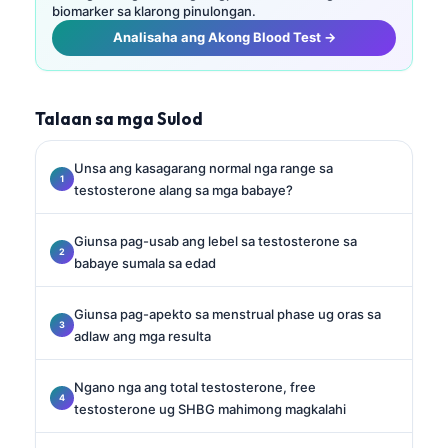
biomarker sa klarong pinulongan.
Analisaha ang Akong Blood Test →
Talaan sa mga Sulod
Unsa ang kasagarang normal nga range sa
testosterone alang sa mga babaye?
Giunsa pag-usab ang lebel sa testosterone sa
babaye sumala sa edad
Giunsa pag-apekto sa menstrual phase ug oras sa
adlaw ang mga resulta
Ngano nga ang total testosterone, free
testosterone ug SHBG mahimong magkalahi