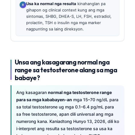
Usa ka normal nga resulta
kinahanglan pa
gihapon og clinical context kung ang mga
sintomas, SHBG, DHEA-S, LH, FSH, estradiol,
prolactin, TSH o insulin nga mga marker
nagpunting sa laing direksyon.
Unsa ang kasagarang normal nga
range sa testosterone alang sa mga
babaye?
Ang kasagaran
normal nga testosterone range
para sa mga kababayen-an
mga 15–70 ng/dL para
sa total testosterone ug mga 0.1–6.4 pg/mL para
sa free testosterone, apan dili universal ang mga
numerong kana. Kaniadtong Hunyo 13, 2026, dili ko
i-interpret ang resulta sa testosterone sa usa ka