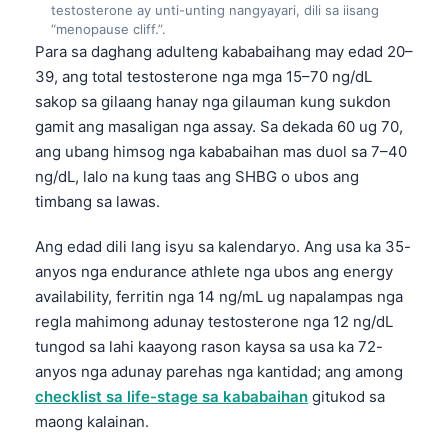
testosterone ay unti-unting nangyayari, dili sa iisang
“menopause cliff.”.
Para sa daghang adulteng kababaihang may edad 20–
39, ang total testosterone nga mga 15–70 ng/dL
sakop sa gilaang hanay nga gilauman kung sukdon
gamit ang masaligan nga assay. Sa dekada 60 ug 70,
ang ubang himsog nga kababaihan mas duol sa 7–40
ng/dL, lalo na kung taas ang SHBG o ubos ang
timbang sa lawas.
Ang edad dili lang isyu sa kalendaryo. Ang usa ka 35-
anyos nga endurance athlete nga ubos ang energy
availability, ferritin nga 14 ng/mL ug napalampas nga
regla mahimong adunay testosterone nga 12 ng/dL
tungod sa lahi kaayong rason kaysa sa usa ka 72-
anyos nga adunay parehas nga kantidad; ang among
checklist sa life-stage sa kababaihan
gitukod sa
maong kalainan.