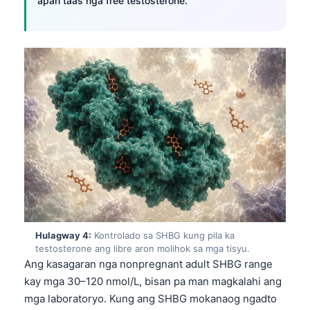
apan taas nga free testosterone.
Hulagway 4:
Kontrolado sa SHBG kung pila ka
testosterone ang libre aron molihok sa mga tisyu.
Ang kasagaran nga nonpregnant adult SHBG range
kay mga 30–120 nmol/L, bisan pa man magkalahi ang
mga laboratoryo. Kung ang SHBG mokanaog ngadto