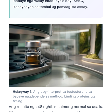
babaye nga walay edad, cycle day, SHBG,
kasaysayan sa tambal ug pamaagi sa assay.
Hulagway 1:
Ang pag-interpret sa testosterone sa
babaye nagdepende sa method, binding proteins ug
timing.
Ang resulta nga 48 ng/dL mahimong normal sa usa ka