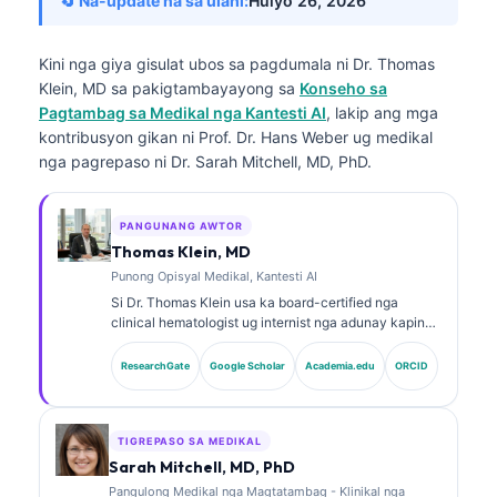
🔄 Na-update na sa ulahi:
Hulyo 26, 2026
Kini nga giya gisulat ubos sa pagdumala ni
Dr. Thomas
Klein, MD
sa pakigtambayayong sa
Konseho sa
Pagtambag sa Medikal nga Kantesti AI
, lakip ang mga
kontribusyon gikan ni Prof. Dr. Hans Weber ug medikal
nga pagrepaso ni Dr. Sarah Mitchell, MD, PhD.
PANGUNANG AWTOR
Thomas Klein, MD
Punong Opisyal Medikal, Kantesti AI
Si Dr. Thomas Klein usa ka board-certified nga
clinical hematologist ug internist nga adunay kapin
sa 15 ka tuig nga kasinatian sa laboratory medicine
ug AI-assisted nga clinical analysis. Isip Chief
ResearchGate
Google Scholar
Academia.edu
ORCID
Medical Officer sa Kantesti AI, naghatag siya’g
clinical oversight sa medikal nga katukma sa
proprietary neural network. Si Dr. Klein nagmantala
na sa biomarker interpretation ug laboratory
TIGREPASO SA MEDIKAL
diagnostics.
Sarah Mitchell, MD, PhD
Pangulong Medikal nga Magtatambag - Klinikal nga