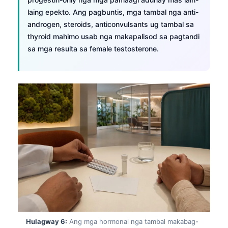
O‘zbekcha
laing epekto. Ang pagbuntis, mga tambal nga anti-
androgen, steroids, anticonvulsants ug tambal sa
Українська
thyroid mahimo usab nga makapalisod sa pagtandi
አማርኛ
sa mga resulta sa female testosterone.
Kiswahili
ភាសាខ្មែរ
ဗမာစာ
ไทย
Tagalog
Tiếng Việt
Bahasa Melayu
മലയാളം
ಕನ್ನಡ
ગુજરાતી
Hulagway 6:
Ang mga hormonal nga tambal makabag-
தமிழ்