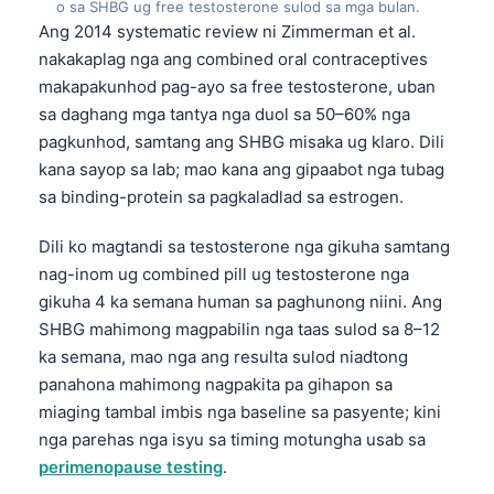
o sa SHBG ug free testosterone sulod sa mga bulan.
Ang 2014 systematic review ni Zimmerman et al.
తెలుగు
nakakaplag nga ang combined oral contraceptives
मराठी
makapakunhod pag-ayo sa free testosterone, uban
اردو
sa daghang mga tantya nga duol sa 50–60% nga
pagkunhod, samtang ang SHBG misaka ug klaro. Dili
বাংলা
kana sayop sa lab; mao kana ang gipaabot nga tubag
Shqip
sa binding-protein sa pagkaladlad sa estrogen.
Magyar
Dili ko magtandi sa testosterone nga gikuha samtang
Slovenščina
nag-inom ug combined pill ug testosterone nga
한국어
gikuha 4 ka semana human sa paghunong niini. Ang
Polski
SHBG mahimong magpabilin nga taas sulod sa 8–12
ka semana, mao nga ang resulta sulod niadtong
Lietuvių kalba
panahona mahimong nagpakita pa gihapon sa
Русский
miaging tambal imbis nga baseline sa pasyente; kini
ქართული
nga parehas nga isyu sa timing motungha usab sa
perimenopause testing
.
Čeština