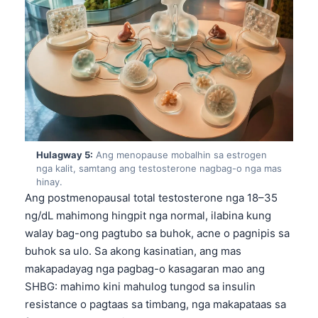
Hulagway 5:
Ang menopause mobalhin sa estrogen
nga kalit, samtang ang testosterone nagbag-o nga mas
hinay.
Ang postmenopausal total testosterone nga 18–35
ng/dL mahimong hingpit nga normal, ilabina kung
walay bag-ong pagtubo sa buhok, acne o pagnipis sa
buhok sa ulo. Sa akong kasinatian, ang mas
makapadayag nga pagbag-o kasagaran mao ang
Norsk bokmål
SHBG: mahimo kini mahulog tungod sa insulin
resistance o pagtaas sa timbang, nga makapataas sa
Ślōnskŏ gŏdka