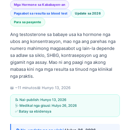
Mga Hormone sa Kababayen-an
Pagsabot sa resulta sa blood test
Update sa 2026
Para sa pasyente
Ang testosterone sa babaye usa ka hormone nga
ubos ang konsentrasyon, mao nga ang parehas nga
numero mahimong magpasabot ug lain-la depende
sa adlaw sa siklo, SHBG, kontrasepsyon ug ang
gigamit nga assay. Mao ni ang paagi nga akong
mabasa kini nga mga resulta sa tinuod nga klinikal
nga praktis.
📖 ~11 minutos
📅
Hunyo 13, 2026
📝 Nai-publish:
Hunyo 13, 2026
🩺 Medikal nga gisusi:
Hulyo 26, 2026
✅ Batay sa ebidensya