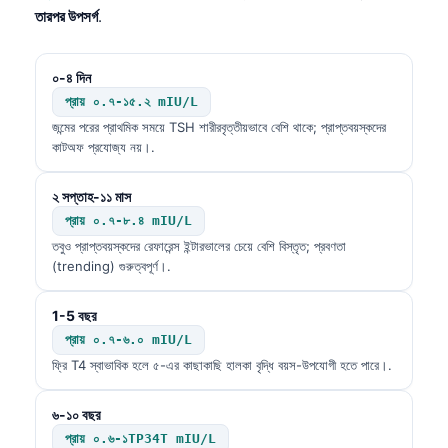
তারপর উপসর্গ
.
০-৪ দিন
প্রায় ০.৭-১৫.২ mIU/L
জন্মের পরের প্রাথমিক সময়ে TSH শারীরবৃত্তীয়ভাবে বেশি থাকে; প্রাপ্তবয়স্কদের
কাটঅফ প্রযোজ্য নয়।.
২ সপ্তাহ-১১ মাস
প্রায় ০.৭-৮.৪ mIU/L
তবুও প্রাপ্তবয়স্কদের রেফারেন্স ইন্টারভালের চেয়ে বেশি বিস্তৃত; প্রবণতা
(trending) গুরুত্বপূর্ণ।.
1-5 বছর
প্রায় ০.৭-৬.০ mIU/L
ফ্রি T4 স্বাভাবিক হলে ৫-এর কাছাকাছি হালকা বৃদ্ধি বয়স-উপযোগী হতে পারে।.
৬-১০ বছর
প্রায় ০.৬-১TP34T mIU/L