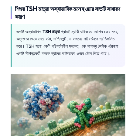
Frysk
শিশুর TSH মাত্রা অস্বাভাবিক মনে হওয়ার সাতটি সাধারণ
কারণ
Esperanto
Беларуская мова
একটি অস্বাভাবিক
TSH মাত্রা
প্রায়ই স্থায়ী থাইরয়েড রোগের চেয়ে সময়,
Татар теле
অসুস্থতা থেকে সেরে ওঠা, সাপ্লিমেন্ট, বা ওজনের পরিবর্তনকে প্রতিফলিত
করে। TSH হলো একটি পরিবর্তনশীল সংকেত, এবং সামান্য জৈবিক ওঠানামা
Кыргызча
একটি সীমান্তবর্তী ফলকে ল্যাবের কাটঅফের ওপরে ঠেলে দিতে পারে।.
ئۇيغۇرچە
Cebuano
Basa Jawa
ພາສາລາວ
Монгол
Afrikaans
العربية المغربية
Occitan