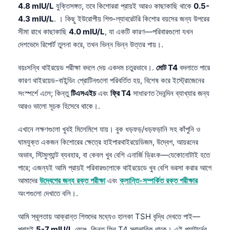
4.8 mIU/L
যুক্তিসঙ্গত, তবে কিশোররা প্রায়ই আরও কাছাকাছি থাকে
0.5-
4.3 mIU/L
. । কিছু ইউরোপীয় শিশু-ল্যাবরেটরি কিশোর বয়সের জন্য উপরের
সীমা রাখে কাছাকাছি
4.0 mIU/L
, যা একটি কারণ—পরিবারগুলো যখন
দেশভেদে রিপোর্ট তুলনা করে, তখন ভিন্ন ভিন্ন উত্তর পায়।.
বয়ঃসন্ধি থাইরয়েড পরীক্ষা বদলে দেয় একদম চতুরভাবে।.
মোট T4
বদলাতে পারে
কারণ থাইরয়েড-বাইন্ডিং প্রোটিনগুলো পরিবর্তিত হয়, বিশেষ করে ইস্ট্রোজেনের
সংস্পর্শে এলে; কিন্তু
টিএসএইচ
এবং
ফ্রি T4
সাধারণত দৈনন্দিন ব্যাখ্যার জন্য
আরও ভালো সূচক হিসেবে থাকে।.
এখানে লক্ষণগুলো খুবই মিলেমিশে যায়। বুক ধড়ফড়/ধড়ফড়ানি সহ কাঁপুনি ও
ঘামযুক্ত একজন কিশোরের ক্ষেত্রে হাইপারথাইরয়েডিজম, উদ্বেগ, আয়রনের
অভাব, স্টিমুল্যান্ট ব্যবহার, বা কেবল খুব বেশি এনার্জি ড্রিংক—যেকোনোটাই হতে
পারে; এজন্যই আমি প্রায়ই পরিবারগুলোকে থাইরয়েডে খুব বেশি ভরসা করার আগে
আমাদের
উদ্বেগের জন্য রক্ত পরীক্ষা
এবং
ক্লান্তি-সম্পর্কিত রক্ত পরীক্ষার
অংশগুলো দেখাতে বলি।.
আমি স্থূলতায় আক্রান্ত শিশুদের মধ্যেও হালকা TSH বৃদ্ধি দেখতে পাই—
প্রায়ই
5-7 mIU/L
রেঞ্জে, কিন্তু ফ্রি T4 স্বাভাবিক থাকে। এই প্যাটার্নের