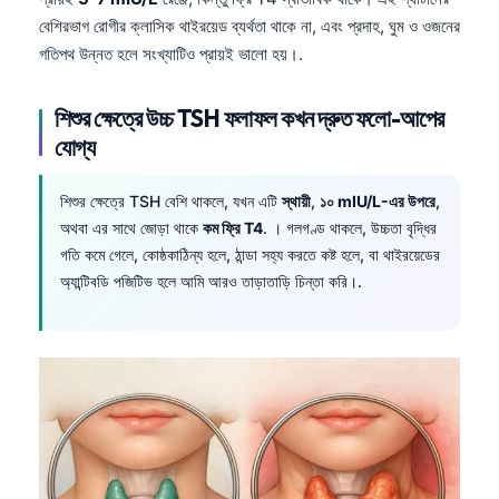
বেশিরভাগ রোগীর ক্লাসিক থাইরয়েড ব্যর্থতা থাকে না, এবং প্রদাহ, ঘুম ও ওজনের
গতিপথ উন্নত হলে সংখ্যাটিও প্রায়ই ভালো হয়।.
শিশুর ক্ষেত্রে উচ্চ TSH ফলাফল কখন দ্রুত ফলো-আপের
যোগ্য
শিশুর ক্ষেত্রে TSH বেশি থাকলে, যখন এটি
স্থায়ী
,
১০ mIU/L-এর উপরে
,
অথবা এর সাথে জোড়া থাকে
কম ফ্রি T4
. । গলগণ্ড থাকলে, উচ্চতা বৃদ্ধির
গতি কমে গেলে, কোষ্ঠকাঠিন্য হলে, ঠান্ডা সহ্য করতে কষ্ট হলে, বা থাইরয়েডের
অ্যান্টিবডি পজিটিভ হলে আমি আরও তাড়াতাড়ি চিন্তা করি।.