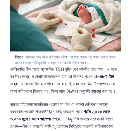
চিত্র ৩:
জীবনের শুরুর দিকে থাইরয়েড পরীক্ষা আলাদা: জন্মের পর প্রথম কয়েক দিনেই
তাদের নিজস্ব শারীরবৃত্তীয় অবস্থা এবং স্ক্রিনিং লজিক থাকে।.
ডেলিভারির ঠিক পরেই স্বাভাবিক TSH বৃদ্ধি বেশ নাটকীয় হতে পারে। ৮ বছর
বয়সীর ক্ষেত্রে যে মানটি উদ্বেগজনক হবে, তা জীবনের প্রথম
২৪–৪৮ ঘণ্টার
মধ্যে
-এ প্রত্যাশিত হতে পারে—এ কারণেই নবজাতক স্ক্রিনটি প্রাপ্তবয়স্ক
ল্যাব কাটঅফের বিরুদ্ধে নয়, শিশুর বয়স (ঘণ্টায়) অনুযায়ী ব্যাখ্যা করা হয়।.
জন্মগত হাইপোথাইরয়েডিজম এতটাই সাধারণ যে আমরা বেশিরভাগ স্বাস্থ্য
ব্যবস্থায় প্রতিটি শিশুকেই স্ক্রিন করি; হারগুলো প্রায়
প্রতি ২,০০০ থেকে
৩,০০০ জন্মে ১ জনের আশেপাশে পড়ে
. । কিছু শিশু প্রথমে একেবারেই ভালো
দেখায়—ঠিক এ কারণেই আমি শুধু চেহারার ভিত্তিতে কখনোই অভিভাবকদের