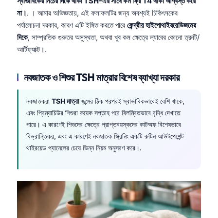
স্বাভাবিকের নিচের দিকে থাকা TSH-এর সাথে কম ফ্রি T4 থাকা আশ্বস্ত করে
না।
. । আমার অভিজ্ঞতায়, এই ফলাফলটির জন্য অবশ্যই চিকিৎসকের
পর্যালোচনা দরকার, কারণ এটি ইঙ্গিত করতে পারে
কেন্দ্রীয় হাইপোথাইরয়েডিজমের
দিকে
, সাম্প্রতিক গুরুতর অসুস্থতা, অথবা খুব কম ক্ষেত্রে ল্যাবের কোনো ত্রুটি/
আর্টিফ্যাক্ট।.
নবজাতক ও শিশুর TSH মাত্রার বিশেষ ব্যাখ্যা দরকার
নবজাতকরা
TSH মাত্রা
জন্মের ঠিক পরপরই স্বাভাবিকভাবেই বেশি থাকে,
এবং প্রিম্যাচিউর শিশুরা কয়েক সপ্তাহ পরে বিলম্বিতভাবে বৃদ্ধি দেখাতে
পারে। এ কারণেই শিশুদের ক্ষেত্রে প্রাপ্তবয়স্কদের কাটঅফ বিশেষভাবে
বিভ্রান্তিকর, এবং এ কারণেই নবজাতক স্ক্রিনিং একটি রুটিন আউটপেশেন্ট
থাইরয়েড প্যানেলের চেয়ে ভিন্ন নিয়ম অনুসরণ করে।.