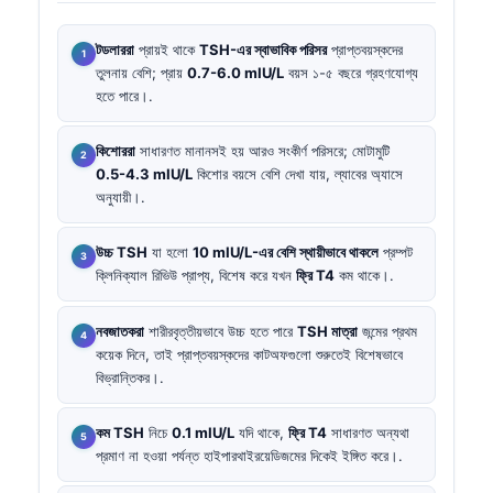
টডলাররা
প্রায়ই থাকে
TSH-এর স্বাভাবিক পরিসর
প্রাপ্তবয়স্কদের
তুলনায় বেশি; প্রায়
0.7-6.0 mIU/L
বয়স ১-৫ বছরে গ্রহণযোগ্য
হতে পারে।.
কিশোররা
সাধারণত মানানসই হয় আরও সংকীর্ণ পরিসরে; মোটামুটি
0.5-4.3 mIU/L
কিশোর বয়সে বেশি দেখা যায়, ল্যাবের অ্যাসে
অনুযায়ী।.
উচ্চ TSH
যা হলো
10 mIU/L-এর বেশি স্থায়ীভাবে থাকলে
প্রম্পট
ক্লিনিক্যাল রিভিউ প্রাপ্য, বিশেষ করে যখন
ফ্রি T4
কম থাকে।.
নবজাতকরা
শারীরবৃত্তীয়ভাবে উচ্চ হতে পারে
TSH মাত্রা
জন্মের প্রথম
কয়েক দিনে, তাই প্রাপ্তবয়স্কদের কাটঅফগুলো শুরুতেই বিশেষভাবে
বিভ্রান্তিকর।.
কম TSH
নিচে
0.1 mIU/L
যদি থাকে,
ফ্রি T4
সাধারণত অন্যথা
প্রমাণ না হওয়া পর্যন্ত হাইপারথাইরয়েডিজমের দিকেই ইঙ্গিত করে।.