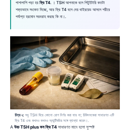
পাশাপাশি পড়া হয়
ফ্রি T4
. । TSH আপনাকে বলে পিটুইটারি কতটা
শক্তভাবে সংকেত দিচ্ছে, আর ফ্রি T4 বলে দেয় থাইরয়েড আসলে শরীরে
পর্যাপ্ত হরমোন সরবরাহ করছে কি না।.
চিত্র ২:
শুধু TSH দিয়ে কোনো রোগ নির্ণয় করা যায় না; চিকিৎসকেরা সাধারণত এটি
ফ্রি T4 এবং কখনও কখনও অ্যান্টিবডির সঙ্গে ব্যাখ্যা করেন।.
A
উচ্চ TSH plus কম ফ্রি T4
সাধারণত মানে হলো সুস্পষ্ট