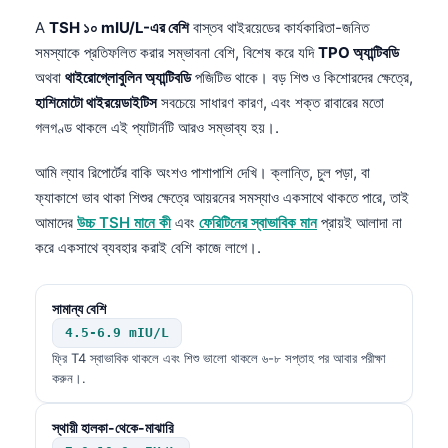
A
TSH ১০ mIU/L-এর বেশি
বাস্তব থাইরয়েডের কার্যকারিতা-জনিত
সমস্যাকে প্রতিফলিত করার সম্ভাবনা বেশি, বিশেষ করে যদি
TPO অ্যান্টিবডি
অথবা
থাইরোগ্লোবুলিন অ্যান্টিবডি
পজিটিভ থাকে। বড় শিশু ও কিশোরদের ক্ষেত্রে,
হাশিমোটো থাইরয়েডাইটিস
সবচেয়ে সাধারণ কারণ, এবং শক্ত রাবারের মতো
গলগণ্ড থাকলে এই প্যাটার্নটি আরও সম্ভাব্য হয়।.
আমি ল্যাব রিপোর্টের বাকি অংশও পাশাপাশি দেখি। ক্লান্তি, চুল পড়া, বা
ফ্যাকাশে ভাব থাকা শিশুর ক্ষেত্রে আয়রনের সমস্যাও একসাথে থাকতে পারে, তাই
আমাদের
উচ্চ TSH মানে কী
এবং
ফেরিটিনের স্বাভাবিক মান
প্রায়ই আলাদা না
করে একসাথে ব্যবহার করাই বেশি কাজে লাগে।.
সামান্য বেশি
4.5-6.9 mIU/L
ফ্রি T4 স্বাভাবিক থাকলে এবং শিশু ভালো থাকলে ৬-৮ সপ্তাহ পর আবার পরীক্ষা
করুন।.
স্থায়ী হালকা-থেকে-মাঝারি