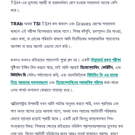
TSH-এর তুলনায় স্থায়ী বা ক্রমবর্ধমান রোগ হওয়ার সম্ভাবনা অনেক বেশি
日本語
করে।.
Eesti
Azərbaycan dili
TRAb
অথবা
TSI
TSH কম থাকলে এবং Graves রোগের সম্ভাবনা
থাকলে এই পরীক্ষা বিশেষভাবে কাজে লাগে। শিশুর কাঁপুনি, হৃদস্পন্দন টের পাওয়া,
Bosanski
ওজন কমা, বা চোখের পরিবর্তন থাকলে আমি দ্বিতীয়বার অস্বাভাবিক প্যানেলের
Svenska
অপেক্ষা না করে আগেই এগুলো যোগ করি।.
Српски језик
কখনও কখনও থাইরয়েড প্যানেলই পুরো গল্প নয়। একটি
স্ট্যান্ডার্ড রক্ত পরীক্ষা
Íslenska
পুষ্টিগত ইঙ্গিত মিস করতে পারে, তাই আমি প্রায়ই
হিমোগ্লোবিন
,
ফেরিটিন
, এবং
Հայերեն
ভিটামিন ডি
সেটাও পর্যালোচনা করি, এবং বয়সভিত্তিক
ভিটামিন ডি এর মাত্রা
নিয়ে আমাদের ব্যাখ্যাগুলো
এবং
হিমোগ্লোবিনের স্বাভাবিক পরিসর
বাবা-মাকে
Bahasa Indonesia
এসব পার্শ্ব-ফলাফল বোঝাতে সাহায্য করে।.
हिन्दी
Nederlands
আল্ট্রাসাউন্ড উপকারী যখন আমি গয়টার অনুভব করতে পারি, যখন গ্রন্থির এক
পাশ অন্য পাশের চেয়ে আলাদা লাগে, অথবা যখন ল্যাবের প্যাটার্নটি পরিষ্কার
Dansk
কোনো ব্যাখ্যা ছাড়াই স্থায়ী থাকে। একটি ছোট কিন্তু বাস্তবসম্মত শিশু-
Български
সংক্রান্ত বিষয়: শিশুদের ক্ষেত্রে থাইরয়েড নডিউল প্রাপ্তবয়স্কদের তুলনায় কম
فارسی
দেখা যায়, কিন্তু প্রতিটি নডিউলের জন্য আরও সতর্ক মূল্যায়ন প্রাপ্য, কারণ