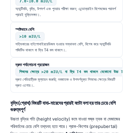
7.0-10.0 mIU/L
অ্যান্টিবডি, বৃদ্ধি, উপসর্গ এবং পুনরায় পরীক্ষা করুন; এন্ডোক্রাইন বিশেষজ্ঞের পরামর্শ
প্রায়ই যুক্তিসঙ্গত।.
স্পষ্টভাবে বেশি
>10 mIU/L
সত্যিকারের হাইপোথাইরয়েডিজম হওয়ার সম্ভাবনা বেশি, বিশেষ করে অ্যান্টিবডি
পজিটিভ থাকলে বা ফ্রি T4 কম থাকলে।.
দ্রুত পর্যালোচনা প্রয়োজন
শিশুদের ক্ষেত্রে >20 mIU/L বা ফ্রি T4 কম থাকলে যেকোনো উচ্চ TSH
দ্রুত পেডিয়াট্রিক মূল্যায়ন জরুরি; নবজাতক ও উপসর্গযুক্ত শিশুদের ক্ষেত্রে বিষয়টি
দ্রুত এগোয়।.
বৃদ্ধি (গ্রোথ) বিষয়টি বাবা-মায়েদের প্রায়ই যতটা বলা হয় তার চেয়ে বেশি
গুরুত্বপূর্ণ
উচ্চতা বৃদ্ধির গতি (height velocity) কমে যাওয়া শুষ্ক ত্বক বা মেজাজের
পরিবর্তনের চেয়ে বেশি তথ্যবহ হতে পারে। প্রাক-কিশোর (prepubertal)