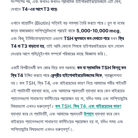
সংস্পর্শের পর, এবং কখনও কখনও প্রাথমিক হাইপারথাইরয়েডিজমে এটি দেখি,
যেখানে
T4-এর আগে T3 বাড়ে
.
এখানে বায়োটিন (Biotin) সত্যিই বড় সমস্যা তৈরি করতে পারে। চুল বা নখের
জন্য বাজারজাত সাপ্লিমেন্টগুলো প্রায়ই থাকে
5,000-10,000 mcg
,
এবং কিছু ইমিউনোঅ্যাসেতে এগুলো
TSH ভুলভাবে কম দেখাতে পারে
যখন
ফ্রি
T4 বা T3 বাড়ানো হয়
, তাই আমি কোনো শিশুকে হাইপারথাইরয়েড বলে লেবেল
দেওয়ার আগে গামি/চুইংগাম সম্পর্কে পরিবারের কাছে জিজ্ঞাসা করি।.
একটি বিপরীতধর্মী ফল জোর দিয়ে বলা দরকার:
কম বা স্বাভাবিক TSH কিন্তু কম
ফ্রি T4
ইঙ্গিত করতে পারে
কেন্দ্রীয় হাইপোথাইরয়েডিজমের দিকে
, স্বাস্থ্যসম্মত
নয়। কম TSH, ফ্রি T4, এবং থাইরয়েডের কারণ নিয়ে আমাদের গভীর গাইডটি
এই প্যাটার্নটি ব্যাখ্যা করে, এবং আমাদের প্রবন্ধটি ব্যাখ্যা করে কেন থাইরয়েড
প্যানেলগুলো সাধারণত ফাস্টিংয়ের প্রয়োজন হয় না, যদিও সময় এবং সাপ্লিমেন্টের
বিষয়গুলো এখনও গুরুত্বপূর্ণ।
কম TSH, ফ্রি T4, এবং থাইরয়েডের কারণ
ব্যাখ্যা করে যে প্যাটার্নটি, এবং আমাদের প্রবন্ধটি
উপবাস
ব্যাখ্যা করে কেন
থাইরয়েড প্যানেলগুলো সাধারণত ফাস্টিংয়ের প্রয়োজন হয় না, যদিও সময় এবং
Norsk bokmål
সাপ্লিমেন্টের বিষয়গুলো এখনও গুরুত্বপূর্ণ।.
Ślōnskŏ gŏdka