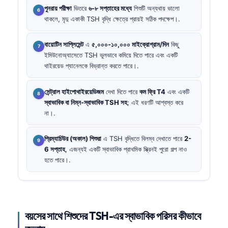
পুনরায় পরীক্ষা
ভিতরে
৬-৮ সপ্তাহের মধ্যে
শিশুটি অন্যথায় ভালো
থাকলে, মৃদু একাকী TSH বৃদ্ধি ক্ষেত্রে প্রায়ই সঠিক পদক্ষেপ।.
বায়োটিন সাপ্লিমেন্ট
এ
৫,০০০-১০,০০০ মাইক্রোগ্রাম/দিন
কিছু
ইমিউনোঅ্যাসেতে TSH ভুলভাবে কমিয়ে দিতে পারে এবং একটি
থাইরয়েড প্যানেলকে বিভ্রান্ত করতে পারে।.
সেন্ট্রাল হাইপোথাইরয়েডিজম
দেখা দিতে পারে
কম ফ্রি T4
এবং একটি
স্বাভাবিক বা নিম্ন-স্বাভাবিক TSH সহ
; এই ধরণটি আশ্বস্ত করে
না।.
প্রিম্যাচিউর (অকাল) শিশুরা
এ TSH বৃদ্ধিতে বিলম্ব দেখাতে পারে
2-
6 সপ্তাহ
, এজন্যই একটি স্বাভাবিক প্রাথমিক স্ক্রিনই পুরো গল্প নাও
হতে পারে।.
বয়সের সাথে শিশুদের TSH-এর স্বাভাবিক পরিসর কীভাবে