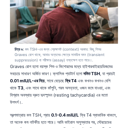
চিত্র ৬:
কম TSH-এর জন্য প্রেক্ষাপট (context) দরকার: কিছু শিশুর
Graves রোগ থাকে, আবার অন্যদের ক্ষেত্রে সাময়িক দমন (transient
suppression) বা পরীক্ষার (assay) হস্তক্ষেপ হতে পারে।.
Graves রোগ হলো বয়স্ক শিশু ও কিশোরদের মধ্যে হাইপারথাইরয়েডিজমের
সবচেয়ে সাধারণ অর্জিত কারণ। ক্লাসিক প্যাটার্ন হলো
দমিত TSH
, যা প্রায়ই
0.01 mIU/L-এর নিচে
, সাথে বেড়েছে
ফ্রি T4
এবং কখনও কখনও বেশি
থাকে
T3
, এবং সাথে থাকে কাঁপুনি, গরম অসহ্যতা, ওজন কমে যাওয়া, এবং
বিশ্রাম অবস্থায় দ্রুত হৃদস্পন্দন (resting tachycardia) এর মতো
উপসর্গ।.
স্বল্পমাত্রায় কম TSH, প্রায়
0.1-0.4 mIU/L
ফ্রি T4 স্বাভাবিক থাকলে,
তা অনেক কম নাটকীয় হতে পারে। আমি ভাইরাল অসুস্থতার পর, স্টেরয়েডের