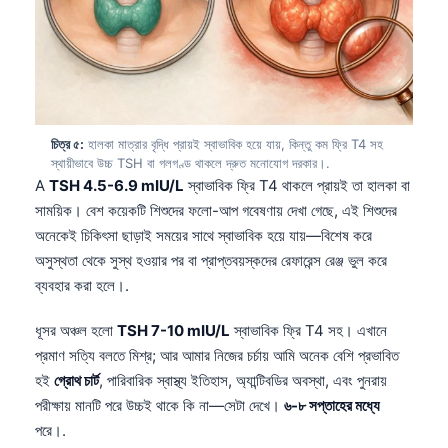
চিত্র ৫:
হালকা মাত্রার বৃদ্ধি প্রায়ই স্বাভাবিক হয়ে যায়, কিন্তু কম ফ্রি T4 সহ
স্থায়ীভাবে উচ্চ TSH বা গলগণ্ড থাকলে দ্রুত মনোযোগ দরকার।.
A
TSH 4.5-6.9 mIU/L
স্বাভাবিক ফ্রি T4 থাকলে প্রায়ই তা হালকা বা
সাময়িক। বেশ কয়েকটি শিশুদের ফলো-আপ গবেষণায় দেখা গেছে, এই শিশুদের
অনেকেই চিকিৎসা ছাড়াই সময়ের সাথে স্বাভাবিক হয়ে যায়—বিশেষ করে
অসুস্থতা থেকে সুস্থ হওয়ার পর বা প্রাপ্তবয়স্কদের রেফারেন্স রেঞ্জ ভুল করে
ব্যবহার করা হলে।.
ধূসর অঞ্চল হলো
TSH 7-10 mIU/L
স্বাভাবিক ফ্রি T4 সহ। এখানে
প্রমাণ সত্যি বলতে মিশ্র; আর আমার নিজের চর্চায় আমি অনেক বেশি প্রভাবিত
হই
গ্রোথ চার্ট
, পারিবারিক স্বাস্থ্য ইতিহাস, অ্যান্টিবডির অবস্থা, এবং পুনরায়
পরীক্ষায় মানটি পরে উচ্চই থাকে কি না—সেটা দেখে।
৬-৮ সপ্তাহের মধ্যে
পরে।.