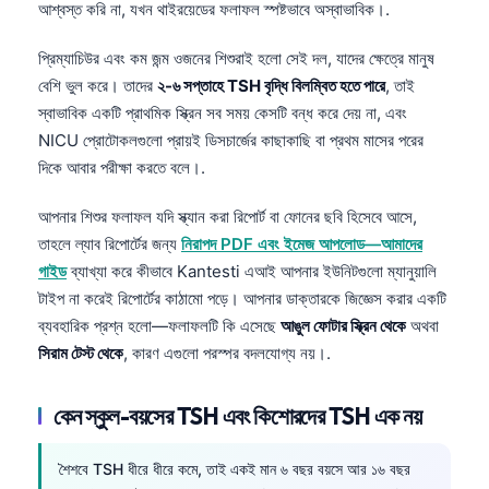
আশ্বস্ত করি না, যখন থাইরয়েডের ফলাফল স্পষ্টভাবে অস্বাভাবিক।.
প্রিম্যাচিউর এবং কম জন্ম ওজনের শিশুরাই হলো সেই দল, যাদের ক্ষেত্রে মানুষ
বেশি ভুল করে। তাদের
২-৬ সপ্তাহে TSH বৃদ্ধি বিলম্বিত হতে পারে
, তাই
স্বাভাবিক একটি প্রাথমিক স্ক্রিন সব সময় কেসটি বন্ধ করে দেয় না, এবং
NICU প্রোটোকলগুলো প্রায়ই ডিসচার্জের কাছাকাছি বা প্রথম মাসের পরের
দিকে আবার পরীক্ষা করতে বলে।.
আপনার শিশুর ফলাফল যদি স্ক্যান করা রিপোর্ট বা ফোনের ছবি হিসেবে আসে,
তাহলে ল্যাব রিপোর্টের জন্য
নিরাপদ PDF এবং ইমেজ আপলোড—আমাদের
গাইড
ব্যাখ্যা করে কীভাবে Kantesti এআই আপনার ইউনিটগুলো ম্যানুয়ালি
টাইপ না করেই রিপোর্টের কাঠামো পড়ে। আপনার ডাক্তারকে জিজ্ঞেস করার একটি
ব্যবহারিক প্রশ্ন হলো—ফলাফলটি কি এসেছে
আঙুল ফোটার স্ক্রিন থেকে
অথবা
সিরাম টেস্ট থেকে
, কারণ এগুলো পরস্পর বদলযোগ্য নয়।.
কেন স্কুল-বয়সের TSH এবং কিশোরদের TSH এক নয়
শৈশবে TSH ধীরে ধীরে কমে, তাই একই মান ৬ বছর বয়সে আর ১৬ বছর