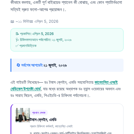
কীভাবে বদলায়, একটি পূর্ণ থাইরয়েড প্যানেল কী বোঝায়, এবং কোন প্যাটার্নগুলো
সত্যিই দ্রুত ফলো-আপের প্রয়োজন।.
📖 ~১১ মিনিট
📅
এপ্রিল 5, 2026
📝 প্রকাশিত:
এপ্রিল 5, 2026
🩺 চিকিৎসাগতভাবে পর্যালোচিত:
২১ জুলাই, ২০২৬
✅ প্রমাণভিত্তিক
🔄 সর্বশেষ আপডেট:
২১ জুলাই, ২০২৬
এই গাইডটি লিখেছেন—
ডঃ টমাস ক্লেইন, এমডি
সহযোগিতায়
কান্তেস্তি এআই
মেডিকেল উপদেষ্টা বোর্ড
, যার মধ্যে রয়েছে অধ্যাপক ডঃ হ্যান্স ওয়েবারের অবদান এবং
ডঃ সারাহ মিচেল, এমডি, পিএইচডি-র চিকিৎসা পর্যালোচনা।.
প্রধান লেখক
টমাস ক্লেইন, এমডি
প্রধান চিকিৎসা কর্মকর্তা, কান্তেস্তি এআই
ড. থমাস ক্লেইন একজন বোর্ড-সার্টিফাইড ক্লিনিক্যাল হেমাটোলজিস্ট এবং