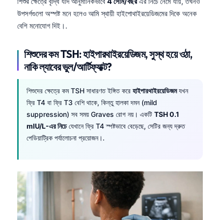
শিশুর ক্ষেত্রে বৃদ্ধি যদি আনুমানিকভাবে
4 সেমি/বছর
এর নিচে নেমে যায়, তখনও
উপসর্গগুলো অস্পষ্ট মনে হলেও আমি স্থায়ী হাইপোথাইরয়েডিজমের দিকে অনেক
বেশি মনোযোগ দিই।.
শিশুদের কম TSH: হাইপারথাইরয়েডিজম, সুস্থ হয়ে ওঠা,
নাকি ল্যাবের ভুল/আর্টিফ্যাক্ট?
শিশুদের ক্ষেত্রে কম TSH সাধারণত ইঙ্গিত করে
হাইপারথাইরয়েডিজম
যখন
ফ্রি T4 বা ফ্রি T3 বেশি থাকে, কিন্তু হালকা দমন (mild
suppression) সব সময় Graves রোগ নয়। একটি
TSH 0.1
mIU/L-এর নিচে
যেখানে ফ্রি T4 স্পষ্টভাবে বেড়েছে, সেটির জন্য দ্রুত
পেডিয়াট্রিক পর্যালোচনা প্রয়োজন।.