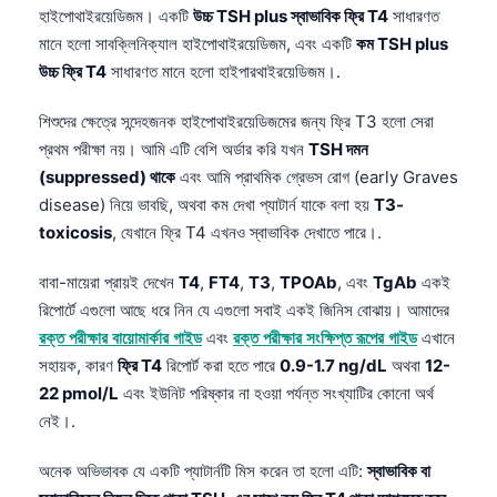
হাইপোথাইরয়েডিজম। একটি
উচ্চ TSH plus স্বাভাবিক ফ্রি T4
সাধারণত
মানে হলো সাবক্লিনিক্যাল হাইপোথাইরয়েডিজম, এবং একটি
কম TSH plus
উচ্চ ফ্রি T4
সাধারণত মানে হলো হাইপারথাইরয়েডিজম।.
শিশুদের ক্ষেত্রে সন্দেহজনক হাইপোথাইরয়েডিজমের জন্য ফ্রি T3 হলো সেরা
প্রথম পরীক্ষা নয়। আমি এটি বেশি অর্ডার করি যখন
TSH দমন
(suppressed) থাকে
এবং আমি প্রাথমিক গ্রেভস রোগ (early Graves
disease) নিয়ে ভাবছি, অথবা কম দেখা প্যাটার্ন যাকে বলা হয়
T3-
toxicosis
, যেখানে ফ্রি T4 এখনও স্বাভাবিক দেখাতে পারে।.
বাবা-মায়েরা প্রায়ই দেখেন
T4
,
FT4
,
T3
,
TPOAb
, এবং
TgAb
একই
রিপোর্টে এগুলো আছে ধরে নিন যে এগুলো সবাই একই জিনিস বোঝায়। আমাদের
রক্ত পরীক্ষার বায়োমার্কার গাইড
এবং
রক্ত পরীক্ষার সংক্ষিপ্ত রূপের গাইড
এখানে
সহায়ক, কারণ
ফ্রি T4
রিপোর্ট করা হতে পারে
0.9-1.7 ng/dL
অথবা
12-
22 pmol/L
এবং ইউনিট পরিষ্কার না হওয়া পর্যন্ত সংখ্যাটির কোনো অর্থ
নেই।.
অনেক অভিভাবক যে একটি প্যাটার্নটি মিস করেন তা হলো এটি:
স্বাভাবিক বা