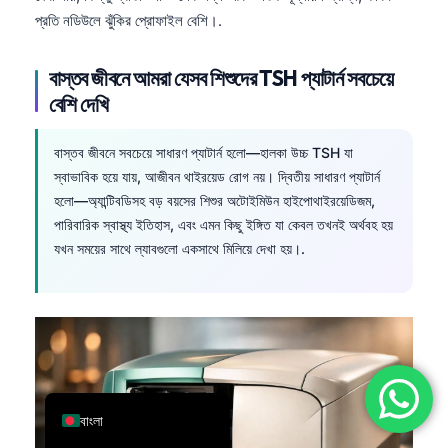
প্রতি নডিউলে ঝুঁকির প্রোফাইল বেশি।.
简体中文
Română
বাস্তব জীবনে আমরা যেসব শিশুদের TSH প্যাটার্ন সবচেয়ে
Türkçe
বেশি দেখি
Ελληνικά
বাস্তব জীবনে সবচেয়ে সাধারণ প্যাটার্ন হলো—হালকা উচ্চ TSH যা
Português
স্বাভাবিক হয়ে যায়, আজীবন থাইরয়েড রোগ নয়। দ্বিতীয় সাধারণ প্যাটার্ন
Español
হলো—অ্যান্টিবডিসহ বড় বয়সের শিশুর অটোইমিউন হাইপোথাইরয়েডিজম,
Italiano
পারিবারিক স্বাস্থ্য ইতিহাস, এবং এমন কিছু ইঙ্গিত যা কেবল তখনই অর্থবহ হয়
যখন সময়ের সাথে ল্যাবগুলো একসাথে মিলিয়ে দেখা হয়।.
עִבְרִית
Français
العربية
Deutsch
English
বাংলা