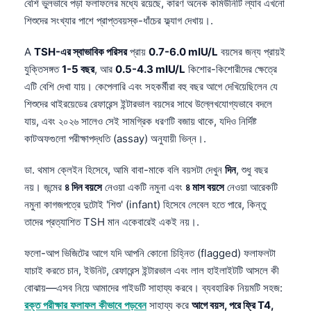
বেশি ভুলভাবে পড়া ফলাফলের মধ্যে রয়েছে, কারণ অনেক কমিউনিটি ল্যাব এখনো
শিশুদের সংখ্যার পাশে প্রাপ্তবয়স্ক-ধাঁচের ফ্ল্যাগ দেখায়।.
A
TSH-এর স্বাভাবিক পরিসর
প্রায়
0.7-6.0 mIU/L
বয়সের জন্য প্রায়ই
যুক্তিসঙ্গত
1-5 বছর
, আর
0.5-4.3 mIU/L
কিশোর-কিশোরীদের ক্ষেত্রে
এটি বেশি দেখা যায়। কেপেলারি এবং সহকর্মীরা বহু বছর আগে দেখিয়েছিলেন যে
শিশুদের থাইরয়েডের রেফারেন্স ইন্টারভাল বয়সের সাথে উল্লেখযোগ্যভাবে বদলে
যায়, এবং ২০২৬ সালেও সেই সামগ্রিক ধরণটি বজায় থাকে, যদিও নির্দিষ্ট
কাটঅফগুলো পরীক্ষাপদ্ধতি (assay) অনুযায়ী ভিন্ন।.
ডা. থমাস ক্লেইন হিসেবে, আমি বাবা-মাকে বলি বয়সটা দেখুন
দিন
, শুধু বছর
নয়। জন্মের
৪ দিন বয়সে
নেওয়া একটি নমুনা এবং
৪ মাস বয়সে
নেওয়া আরেকটি
নমুনা কাগজপত্রে দুটোই 'শিশু' (infant) হিসেবে লেবেল হতে পারে, কিন্তু
তাদের প্রত্যাশিত TSH মান একেবারেই একই নয়।.
ফলো-আপ ভিজিটের আগে যদি আপনি কোনো চিহ্নিত (flagged) ফলাফলটা
যাচাই করতে চান, ইউনিট, রেফারেন্স ইন্টারভাল এবং লাল হাইলাইটটি আসলে কী
বোঝায়—এসব নিয়ে আমাদের গাইডটি সাহায্য করবে। ব্যবহারিক নিয়মটি সহজ:
রক্ত পরীক্ষার ফলাফল কীভাবে পড়বেন
সাহায্য করে
আগে বয়স, পরে ফ্রি T4,