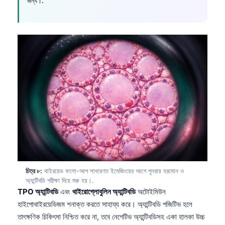
জন্য।.
தமிழ்
తెలుగు
मराठी
اردو
Shqip
Magyar
Slovenščina
한국어
Polski
Lietuvių kalba
চিত্র ৮:
থাইরয়েড ফলো-আপ সাধারণত ইমেজিংয়ের আগে পুনরায় হরমোন ও
Русский
অ্যান্টিবডি পরীক্ষা দিয়ে শুরু হয়।.
TPO অ্যান্টিবডি
এবং
থাইরোগ্লোবুলিন অ্যান্টিবডি
অটোইমিউন
ქართული
হাইপোথাইরয়েডিজম শনাক্ত করতে সাহায্য করে। অ্যান্টিবডি পজিটিভ হলে
Čeština
তাৎক্ষণিক চিকিৎসা নিশ্চিত করে না, তবে নেগেটিভ অ্যান্টিবডিসহ একা হালকা উচ্চ