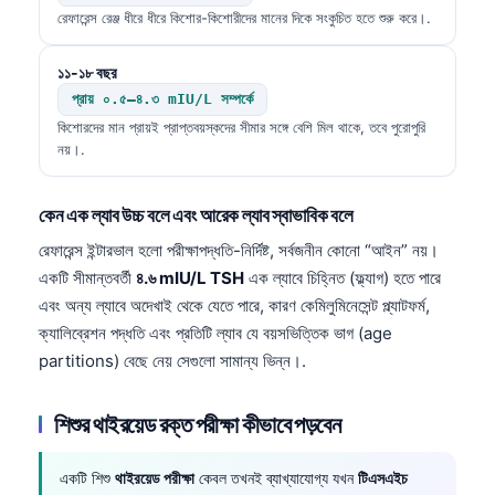
রেফারেন্স রেঞ্জ ধীরে ধীরে কিশোর-কিশোরীদের মানের দিকে সংকুচিত হতে শুরু করে।.
১১-১৮ বছর
প্রায় ০.৫–৪.৩ mIU/L সম্পর্কে
কিশোরদের মান প্রায়ই প্রাপ্তবয়স্কদের সীমার সঙ্গে বেশি মিল থাকে, তবে পুরোপুরি
নয়।.
কেন এক ল্যাব উচ্চ বলে এবং আরেক ল্যাব স্বাভাবিক বলে
রেফারেন্স ইন্টারভাল হলো পরীক্ষাপদ্ধতি-নির্দিষ্ট, সর্বজনীন কোনো “আইন” নয়।
একটি সীমান্তবর্তী
৪.৬ mIU/L TSH
এক ল্যাবে চিহ্নিত (ফ্ল্যাগ) হতে পারে
এবং অন্য ল্যাবে অদেখাই থেকে যেতে পারে, কারণ কেমিলুমিনেসেন্ট প্ল্যাটফর্ম,
ক্যালিব্রেশন পদ্ধতি এবং প্রতিটি ল্যাব যে বয়সভিত্তিক ভাগ (age
partitions) বেছে নেয় সেগুলো সামান্য ভিন্ন।.
শিশুর থাইরয়েড রক্ত পরীক্ষা কীভাবে পড়বেন
একটি শিশু
থাইরয়েড পরীক্ষা
কেবল তখনই ব্যাখ্যাযোগ্য যখন
টিএসএইচ