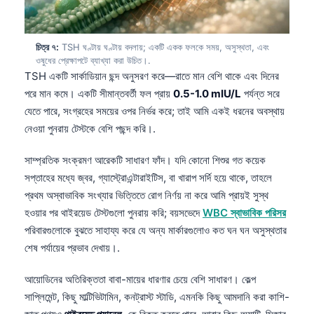
Gàidhlig
Euskara
Македонски јазик
চিত্র ৭:
TSH ঘণ্টায় ঘণ্টায় বদলায়; একটি একক ফলকে সময়, অসুস্থতা, এবং
ওষুধের প্রেক্ষাপটে ব্যাখ্যা করা উচিত।.
Latviešu valoda
TSH একটি সার্কাডিয়ান ছন্দ অনুসরণ করে—রাতে মান বেশি থাকে এবং দিনের
পরে মান কমে। একটি সীমান্তবর্তী ফল প্রায়
0.5-1.0 mIU/L
পর্যন্ত সরে
Galego
যেতে পারে, সংগ্রহের সময়ের ওপর নির্ভর করে; তাই আমি একই ধরনের অবস্থায়
অসমীয়া
নেওয়া পুনরায় টেস্টকে বেশি পছন্দ করি।.
සිංහල
সাম্প্রতিক সংক্রমণ আরেকটি সাধারণ ফাঁদ। যদি কোনো শিশুর গত কয়েক
سنڌي
সপ্তাহের মধ্যে জ্বর, গ্যাস্ট্রোএন্টারাইটিস, বা খারাপ সর্দি হয়ে থাকে, তাহলে
پښتو
প্রথম অস্বাভাবিক সংখ্যার ভিত্তিতে রোগ নির্ণয় না করে আমি প্রায়ই সুস্থ
হওয়ার পর থাইরয়েড টেস্টগুলো পুনরায় করি; বয়সভেদে
WBC স্বাভাবিক পরিসর
পরিবারগুলোকে বুঝতে সাহায্য করে যে অন্য মার্কারগুলোও কত ঘন ঘন অসুস্থতার
Slovenčina
শেষ পর্যায়ের প্রভাব দেখায়।.
Hrvatski
Suomi
আয়োডিনের অতিরিক্ততা বাবা-মায়ের ধারণার চেয়ে বেশি সাধারণ। কেল্প
সাপ্লিমেন্ট, কিছু মাল্টিভিটামিন, কনট্রাস্ট স্টাডি, এমনকি কিছু আমদানি করা কাশি-
Қазақ тілі