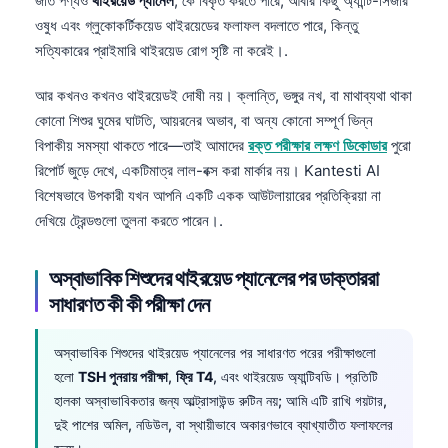
জাত পণ্যও
থাইরয়েড প্যানেল
, কে বিকৃত করতে পারে, আবার কিছু অ্যান্টি-সিজার
Català
ওষুধ এবং গ্লুকোকর্টিকয়েড থাইরয়েডের ফলাফল বদলাতে পারে, কিন্তু
O‘zbekcha
সত্যিকারের প্রাইমারি থাইরয়েড রোগ সৃষ্টি না করেই।.
Українська
আর কখনও কখনও থাইরয়েডই দোষী নয়। ক্লান্তি, ভঙ্গুর নখ, বা মাথাব্যথা থাকা
አማርኛ
কোনো শিশুর ঘুমের ঘাটতি, আয়রনের অভাব, বা অন্য কোনো সম্পূর্ণ ভিন্ন
বিপাকীয় সমস্যা থাকতে পারে—তাই আমাদের
রক্ত পরীক্ষার লক্ষণ ডিকোডার
পুরো
Kiswahili
রিপোর্ট জুড়ে দেখে, একটিমাত্র লাল-বক্স করা মার্কার নয়। Kantesti AI
ភាសាខ្មែរ
বিশেষভাবে উপকারী যখন আপনি একটি একক আউটলায়ারের প্রতিক্রিয়া না
ဗမာစာ
দেখিয়ে ট্রেন্ডগুলো তুলনা করতে পারেন।.
ไทย
অস্বাভাবিক শিশুদের থাইরয়েড প্যানেলের পর ডাক্তাররা
Tagalog
সাধারণত কী কী পরীক্ষা দেন
Tiếng Việt
Bahasa Melayu
অস্বাভাবিক শিশুদের থাইরয়েড প্যানেলের পর সাধারণত পরের পরীক্ষাগুলো
হলো
TSH পুনরায় পরীক্ষা
,
ফ্রি T4
, এবং থাইরয়েড অ্যান্টিবডি। প্রতিটি
മലയാളം
হালকা অস্বাভাবিকতার জন্য আল্ট্রাসাউন্ড রুটিন নয়; আমি এটি রাখি গয়টার,
ಕನ್ನಡ
দুই পাশের অমিল, নডিউল, বা স্থায়ীভাবে অকারণভাবে ব্যাখ্যাতীত ফলাফলের
ગુજરાતી