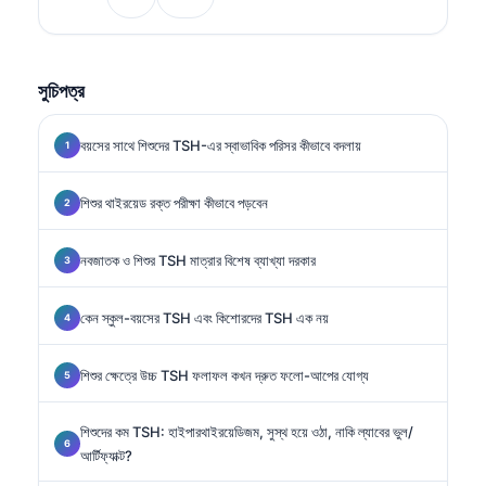
মেডিসিনে বিশেষজ্ঞ।.
সুচিপত্র
বয়সের সাথে শিশুদের TSH-এর স্বাভাবিক পরিসর কীভাবে বদলায়
শিশুর থাইরয়েড রক্ত পরীক্ষা কীভাবে পড়বেন
নবজাতক ও শিশুর TSH মাত্রার বিশেষ ব্যাখ্যা দরকার
কেন স্কুল-বয়সের TSH এবং কিশোরদের TSH এক নয়
শিশুর ক্ষেত্রে উচ্চ TSH ফলাফল কখন দ্রুত ফলো-আপের যোগ্য
শিশুদের কম TSH: হাইপারথাইরয়েডিজম, সুস্থ হয়ে ওঠা, নাকি ল্যাবের ভুল/
আর্টিফ্যাক্ট?