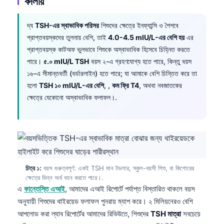
বদলায়
দ্য
TSH-এর স্বাভাবিক পরিসর
শিশুদের ক্ষেত্রে ইনফ্যান্সি ও শৈশবে
প্রাপ্তবয়স্কদের তুলনায় বেশি, তাই
4.0-4.5 mIU/L-এর বেশি হয়
এর
প্রাপ্তবয়স্ক কাটঅফ ভুলভাবে শিশুকে অস্বাভাবিক হিসেবে চিহ্নিত করতে
পারে।
৫.০ mIU/L TSH
বয়স ২-এ গ্রহণযোগ্য হতে পারে, কিন্তু বয়স
১৬-এ সীমান্তবর্তী (বর্ডারলাইন) হতে পারে; যা আমাকে বেশি চিন্তিত করে তা
হলো
TSH ১০ mIU/L-এর বেশি
, ,
কম ফ্রি T4
, অথবা নবজাতকের
ক্ষেত্রে যেকোনো অস্বাভাবিক ফলাফল।.
চিত্র ১:
বয়স গুরুত্বপূর্ণ: একই TSH মান টডলার, স্কুল-বয়সী শিশু, বা কিশোরের
ক্ষেত্রে ভিন্ন অর্থ বহন করতে পারে।.
এ
কান্তেস্তি এআই
, আমাদের এআই রিপোর্টে পর্যাপ্ত বিস্তারিত থাকলে বয়স
অনুযায়ী শিশুদের থাইরয়েড ফলাফল পুনরায় ম্যাপ করে। ২ মিলিয়নেরও বেশি
আপলোড করা ল্যাব রিপোর্টের আমাদের রিভিউতে, শিশুদের
TSH মাত্রা
সবচেয়ে