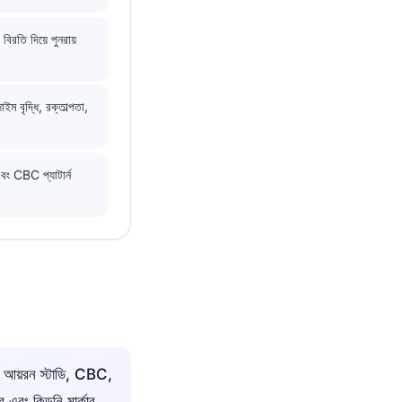
িরতি দিয়ে পুনরায়
ইম বৃদ্ধি, রক্তাল্পতা,
বং CBC প্যাটার্ন
ণ আয়রন স্টাডি, CBC,
এবং কিডনি মার্কার