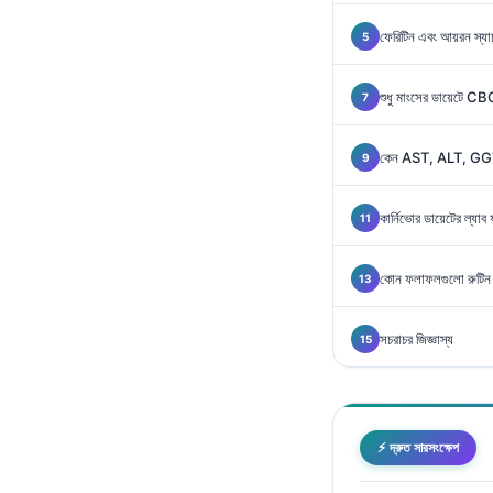
Gàidhlig
ফেরিটিন এবং আয়রন স্যা
Euskara
Македонски јазик
শুধু মাংসের ডায়েটে CB
Latviešu valoda
Galego
কেন AST, ALT, GGT ব
অসমীয়া
কার্নিভোর ডায়েটের ল্য
සිංහල
سنڌي
কোন ফলাফলগুলো রুটিন পু
پښتو
সচরাচর জিজ্ঞাস্য
Slovenčina
Hrvatski
Suomi
⚡ দ্রুত সারসংক্ষেপ
Қазақ тілі