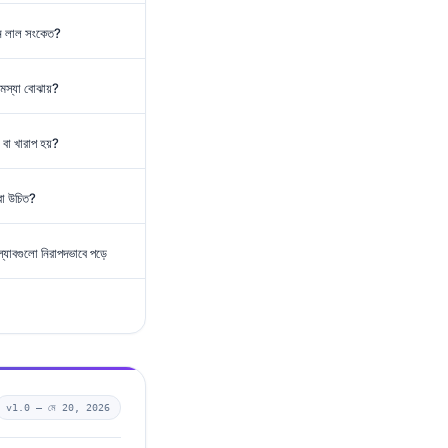
খন লাল সংকেত?
সমস্যা বোঝায়?
 বা খারাপ হয়?
রা উচিত?
্যাবগুলো নিরাপদভাবে পড়ে
v1.0 —
মে 20, 2026