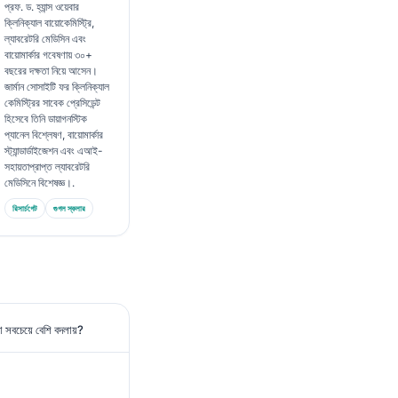
প্রফ. ড. হ্যান্স ওয়েবার
ক্লিনিক্যাল বায়োকেমিস্ট্রি,
ল্যাবরেটরি মেডিসিন এবং
বায়োমার্কার গবেষণায় ৩০+
বছরের দক্ষতা নিয়ে আসেন।
জার্মান সোসাইটি ফর ক্লিনিক্যাল
কেমিস্ট্রির সাবেক প্রেসিডেন্ট
হিসেবে তিনি ডায়াগনস্টিক
প্যানেল বিশ্লেষণ, বায়োমার্কার
স্ট্যান্ডার্ডাইজেশন এবং এআই-
সহায়তাপ্রাপ্ত ল্যাবরেটরি
মেডিসিনে বিশেষজ্ঞ।.
রিসার্চগেট
গুগল স্কলার
লো সবচেয়ে বেশি বদলায়?