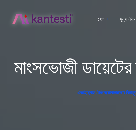
হোম
মূল্য নির্ধা
মাংসভোজী ডায়েটের 
এআই ব্লাড টেস্ট অ্যানালাইজার বিনামূল্য