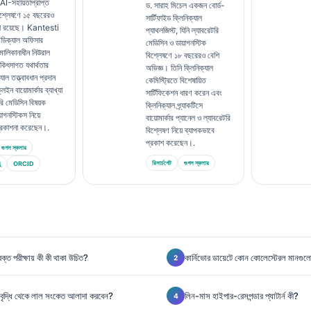
AI-সহায়তাপ্রাপ্ত
ড. সারাহ মিচেল একজন বোর্ড-
বিশ্লেষণে ১৫ বছরেরও
সার্টিফাইড ক্লিনিক্যাল
তা রয়েছে। Kantesti
প্যাথলজিস্ট, যিনি ল্যাবরেটরি
ডিক্যাল অফিসার
মেডিসিন ও ডায়াগনস্টিক
মালিকানাধীন নিউরাল
বিশ্লেষণে ১৮ বছরেরও বেশি
চিকিৎসাগত যথার্থতার
অভিজ্ঞ। তিনি ক্লিনিক্যাল
্যাল তত্ত্বাবধান প্রদান
কেমিস্ট্রিতে বিশেষায়িত
ইন বায়োমার্কার ব্যাখ্যা
সার্টিফিকেশন ধারণ করেন এবং
রি মেডিসিন বিষয়ক
ক্লিনিক্যাল প্র্যাকটিসে
়াগনস্টিকস নিয়ে
বায়োমার্কার প্যানেল ও ল্যাবরেটরি
প্রকাশনা করেছেন।.
বিশ্লেষণ নিয়ে ব্যাপকভাবে
প্রকাশ করেছেন।.
গুগল স্কলার
রিসার্চগেট
গুগল স্কলার
ু
ORCID
রক্ত পরীক্ষায় কী কী থাকা উচিত?
কার্নিভোর ডায়েটে কোন কোলেস্টেরল মানগু
 বৃদ্ধি থেকে লাল সংকেত আলাদা করবেন?
লিন-মাস হাইপার-রেসপন্ডার প্যাটার্ন কী?