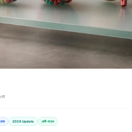
 নেই
বোঝা
2026 Update
রোগী-বান্ধব