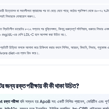
ারী উত্তোলন বা সহনশীলতা ব্যায়ামের পর তা বেড়ে যেতে পারে; কঠোর প্রশিক্ষণ থেকে ৪৮–৭২ ঘণ্টা ব
ারপরই লিভারকে দোষারোপ করুন।.
 স্থিতিশীল ডায়েটের ৮–১২ সপ্তাহ পর যুক্তিসঙ্গত, কিন্তু গুরুত্বপূর্ণ পটাশিয়াম, গুরুতর লিভার এনজা
ে ১৯০ mg/dL-এর বেশি LDL-C হলে অপেক্ষা করা উচিত নয়।.
প্রতিটি চিহ্নিত ফলকে আলাদা করে চিকিৎসা করার বদলে লিপিড, আয়রন, কিডনি, লিভার, গ্লুকোজ এ
ivore diet-এর ল্যাব রিড করে।.
টের জন্য রক্ত পরীক্ষায় কী কী থাকা উচিত?
রক্ত পরীক্ষা
যদি সম্ভব হয় ApoB সহ একটি লিপিড প্যানেল, ফেরিটিন এবং পূর্
জ, HbA1c, সম্ভব হলে ইনসুলিন, ইউরিক অ্যাসিড, hs-CRP, থাইরয়েড মার্কার 