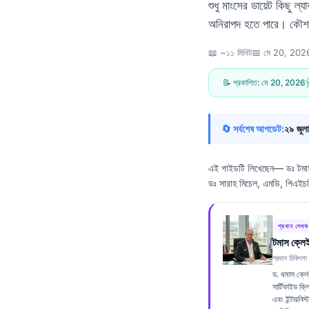
শুধু মাংসের ডায়েট কিছু 
অনিরাপদ হতে পারে। কৌশল হ
📖 ~১১ মিনিট
📅
মে 20, 202
📝 প্রকাশিত:
মে 20, 2026

🔄 সর্বশেষ আপডেট:
২৯ জুল
এই গাইডটি লিখেছেন—
ডঃ টমা
ডঃ সারাহ মিচেল, এমডি, পিএইচড
প্রধান লেখক
টমাস ক্লে
প্রধান চিকিৎসা
ড. থমাস ক্ল
Norsk bokmål
সার্টিফাইড ক্
এবং ইন্টারনিস্ট
Ślōnskŏ gŏdka