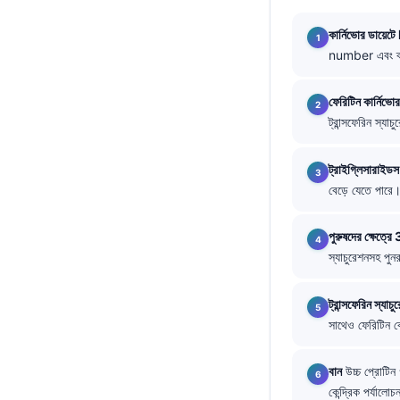
Català
কার্নিভোর ডায়েট
O‘zbekcha
number এবং ব্যক
Українська
ফেরিটিন কার্নিভোর
አማርኛ
ট্রান্সফেরিন স্য
Kiswahili
ភាសាខ្មែរ
ট্রাইগ্লিসারাইডস
বেড়ে যেতে পারে।
ဗမာစာ
ไทย
পুরুষদের ক্ষেত
Tagalog
স্যাচুরেশনসহ পুন
Tiếng Việt
ট্রান্সফেরিন স
Bahasa Melayu
সাথেও ফেরিটিন ব
മലയാളം
ಕನ್ನಡ
বান
উচ্চ প্রোটি
কেন্দ্রিক পর্যালো
ગુજરાતી