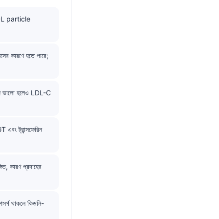
L particle
িসের কারণে হতে পারে;
ুকোজ ভালো হলেও LDL-C
বং ট্রান্সফেরিন
িত, কারণ প্রদাহের
সর্গ থাকলে কিডনি-