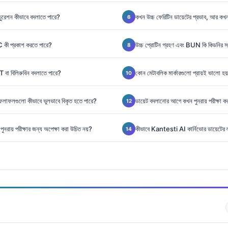
চুরেশন কীভাবে বদলাতে পারে?
কখন উচ্চ ফেরিটিন ডায়েটের প্রভাব, আর ক
C কী প্রকাশ করতে পারে?
উচ্চ প্রোটিন গ্রহণ এবং BUN কি কিডনির 
া বিলিরুবিন বদলাতে পারে?
কোন মেটাবলিক মার্কারগুলো প্রায়ই ভালো হয়
াব ফলাফলগুলো কীভাবে ভুলভাবে বিকৃত হতে পারে?
ডায়েট বদলানোর আগে কখন পুনরায় পরীক্ষা ক
নরায় পরীক্ষার জন্য অপেক্ষা করা উচিত নয়?
কীভাবে Kantesti AI কার্নিভোর ডায়েটের ল