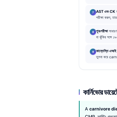
தமிழ்
AST এবং CK
ভ
తెలుగు
পরীক্ষা করুন, ত
मराठी
পুনঃপরীক্ষা
সাধারণত
اردو
বা ঝুঁকির সঙ্গ
Shqip
Magyar
কান্তেস্তি এআই
তুলনা করে carn
Slovenščina
한국어
Polski
Lietuvių kalba
কার্নিভোর ডায়ে
Русский
ქართული
A
carnivore diet 
Čeština
CMP, ফাস্টিং গ্লুকো