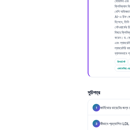
মেডিসিন এবং 
Frysk
ক্লিনিক্যাল 
বেশি অভিজ্ঞ
Esperanto
AI-এ চিফ মে
হিসেবে, তিনি 
Беларуская мова
নেটওয়ার্কের 
বিষয়ে ক্লিনিক
Татар теле
করেন। ড. ক্লে
এবং ল্যাবরেট
Кыргызча
ল্যাবরেটরি ডায
ব্যাপকভাবে 
ئۇيغۇرچە
রিসার্চগেট
Cebuano
একাডেমিয়া.এড
Basa Jawa
ພາສາລາວ
সুচিপত্র
Монгол
Afrikaans
কার্নিভোর ডায়েটের জন্য 
العربية المغربية
Occitan
কীভাবে প্রত্যাশিত LDL