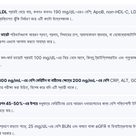
ে LDL
প্রায়ই বেড়ে যায়, কখনও কখনও 190 mg/dL-এরও বেশি; ApoB, non-HDL-C, LD
্তিগত ঝুঁকি নির্ধারণ করে এটি কতটা উদ্বেগজনক।.
 ডায়েট
পরিবর্তনগুলো আয়রন গ্রহণ, প্রদাহ, লিভারের চাপ, অ্যালকোহল ব্যবহার, বা হেমোক্রোমাটোস
াচুরেশন এগুলো আলাদা করতে সাহায্য করে।.
কম-কার্ব ডায়েটে প্রায়ই 100 mg/dL-এর নিচে নেমে আসে, কিন্তু ট্রাইগ্লিসারাইড এবং গ্ল
.
্রে 300 ng/mL-এর বেশি ফেরিটিন বা নারীদের ক্ষেত্রে 200 ng/mL-এর বেশি
CRP, ALT, GGT এ
রায় পরীক্ষা করা উচিত, বিশেষ করে যদি এটি স্থায়ী থাকে।.
্যাচুরেশন 45-50%-এর উপরে
শুধুমাত্র ফেরিটিনের চেয়ে আয়রন ওভারলোডের জন্য বেশি শক্তিশালী ইঙ্গ
েড়ে যায়।.
ন গ্রহণে বাড়তে পারে; 25 mg/dL-এর বেশি BUN এবং কমতে থাকা eGFR বা ডিহাইড্রেশনের উপ
চনা দরকার।.