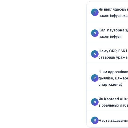
O‘zbekcha
Як выглядаюць 
Українська
пасля інфузіі ж
አማርኛ
Калі паўторна з
Kiswahili
пасля інфузіі
ភាសាខ្មែរ
Чаму CRP, ESR 
ဗမာစာ
ствараць уража
ไทย
Tagalog
Чым адрозніва
дыялізе, цяжарн
Tiếng Việt
спартсменаў
Bahasa Melayu
മലയാളം
Як Kantesti AI 
з рэальных лаб
ಕನ್ನಡ
ગુજરાતી
Часта задаваны
தமிழ்