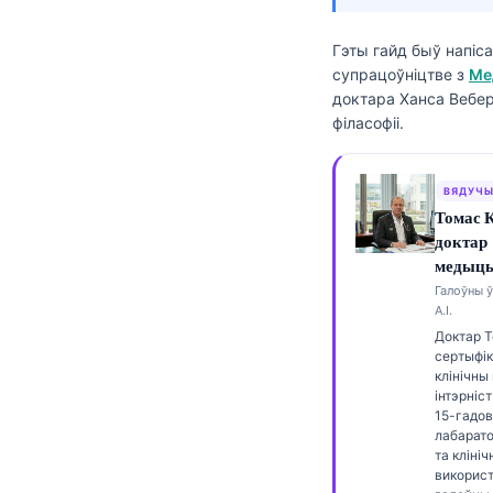
Frysk
Гэты гайд быў напіс
Esperanto
супрацоўніцтве з
Ме
Татар теле
доктара Ханса Вебер
філасофіі.
Кыргызча
ئۇيغۇرچە
ВЯДУЧЫ
Cebuano
Томас 
Basa Jawa
доктар
медыцы
ພາສາລາວ
Галоўны ў
А.І.
Монгол
Доктар 
Afrikaans
сертыфі
клінічны
العربية المغربية
інтэрніс
15-гадов
Occitan
лабарат
та кліні
Gàidhlig
використ