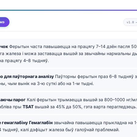
юмэ
v1.0
ачок
Ферытын часта павышаецца на працягу 7–14 дзён пасля 50
га жалеза і можа заставацца вышэй за звычайны нармальны д
а працягу 4–8 тыдняў.
о для паўторнага аналізу
Паўторны ферытын праз 6–8 тыдняў 
ы, чым вынік на 3-ю суткі або на 1-м тыдні.
аючы парог
Калі ферытын трымаецца вышэй за 800–1000 нг/мл
абліва пры
TSAT
вышэй за 45% да 50%, гэта варта перагледзець.
 гемаглабіну
Гемаглабін
звычайна павышаецца прыкладна на 1–
4 тыдняў, калі дэфіцыт жалеза быў галоўнай праблемай.