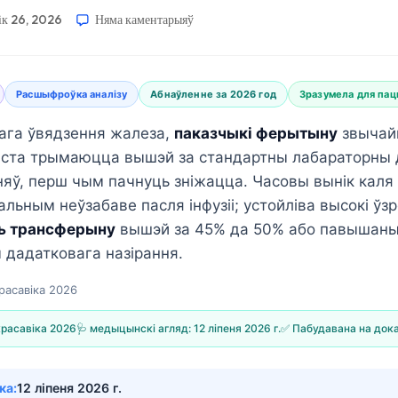
ік 26, 2026
Няма каментарыяў
Расшыфроўка аналізу
Абнаўленне за 2026 год
Зразумела для па
ага ўвядзення жалеза,
паказчыкі ферытыну
звычай
ста трымаюцца вышэй за стандартны лабараторны 
няў, перш чым пачнуць зніжацца. Часовы вынік каля
ьным неўзабаве пасля інфузіі; устойліва высокі ўзр
ь трансферыну
вышэй за 45% да 50% або павышан
м дадатковага назірання.
расавіка 2026
красавіка 2026
🩺 медыцынскі агляд:
12 ліпеня 2026 г.
✅ Пабудавана на док
ка:
12 ліпеня 2026 г.