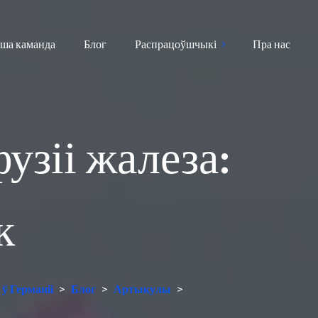
ша каманда
Блог
Распрацоўшчыкі
Пра нас
узіі жалеза:
к
ў Германіі
>
Блог
>
Артыкулы
>