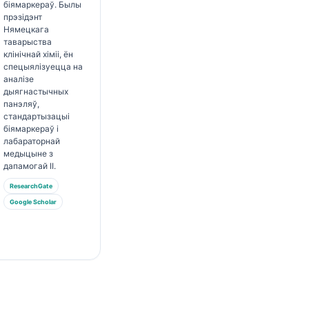
біямаркераў. Былы
прэзідэнт
Нямецкага
таварыства
клінічнай хіміі, ён
спецыялізуецца на
аналізе
дыягнастычных
панэляў,
стандартызацыі
біямаркераў і
лабараторнай
медыцыне з
дапамогай ІІ.
ResearchGate
Google Scholar