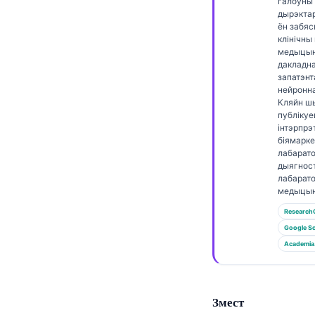
Euskara
галоўны
дырэктар 
Македонски јазик
ён забя
клінічны
Latviešu valoda
медыцын
дакладн
Galego
запатэнт
нейронна
অসমীয়া
Кляйн ш
публікуе
සිංහල
інтэрпрэ
سنڌي
біямарке
лабарат
پښتو
дыягнос
лабарат
медыцын
Slovenčina
Research
Google Sc
Hrvatski
Academia
Suomi
Қазақ тілі
Змест
Català