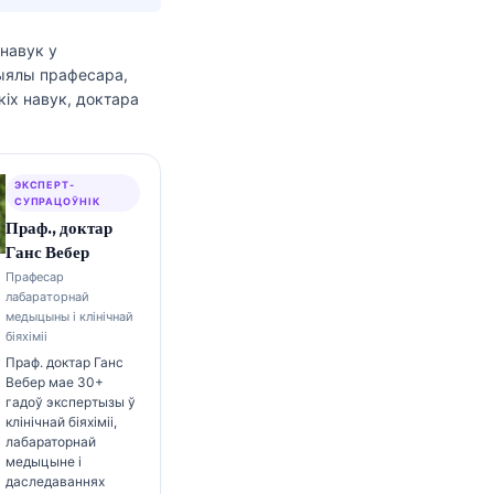
 навук
у
рыялы прафесара,
іх навук, доктара
ЭКСПЕРТ-
СУПРАЦОЎНІК
Праф., доктар
Ганс Вебер
Прафесар
лабараторнай
медыцыны і клінічнай
біяхіміі
Праф. доктар Ганс
Вебер мае 30+
гадоў экспертызы ў
клінічнай біяхіміі,
лабараторнай
медыцыне і
даследаваннях