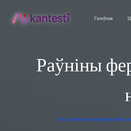
Галоўная
Ц
Раўніны фер
Бясплатны аналізатар крыві са шт