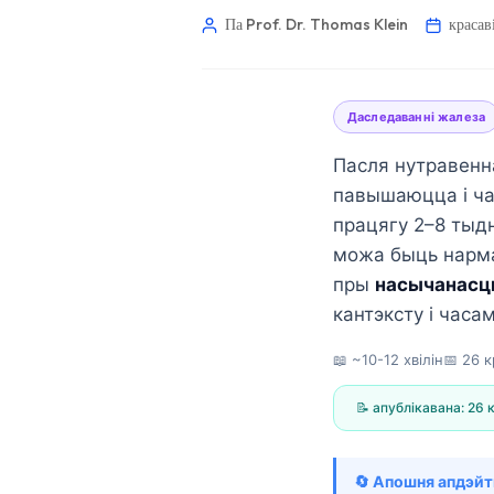
Па Prof. Dr. Thomas Klein
красав
Даследаванні жалеза
Пасля нутравенн
павышаюцца і ча
працягу 2–8 тыд
можа быць нармал
пры
насычанасц
кантэксту і часа
📖 ~10-12 хвілін
📅
26 к
📝 апублікавана:
26 
Norsk bokmål
Ślōnskŏ gŏdka
🔄 Апошня апдэйт