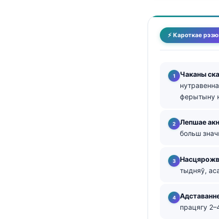
తెలుగు
मराठी
⚡ Кароткае рэз
اردو
বাংলা
Чаканы ск
Shqip
нутравенна
Magyar
ферытыну н
Slovenščina
Лепшае акн
한국어
больш значн
Polski
Насцярожв
Lietuvių kalba
тыдняў, ас
Русский
ქართული
Адставанне
працягу 2–
Čeština