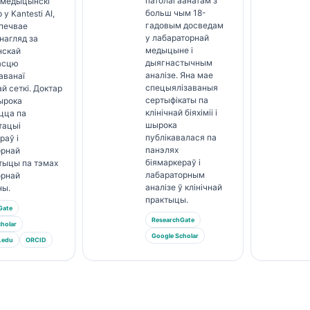
патолагаанатам з
 медыцынскі
больш чым 18-
у Kantesti AI,
гадовым досведам
спечвае
у лабараторнай
 нагляд за
медыцыне і
скай
дыягнастычным
асцю
аналізе. Яна мае
аванаї
спецыялізаваныя
й сеткі. Доктар
сертыфікаты па
ырока
клінічнай біяхіміі і
цца па
шырока
тацыі
публікавалася па
раў і
панэлях
орнай
біямаркераў і
тыцы па тэмах
лабараторным
орнай
аналізе ў клінічнай
ы.
практыцы.
Gate
ResearchGate
holar
Google Scholar
.edu
ORCID