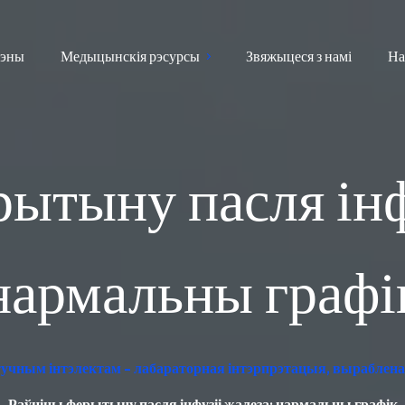
эны
Медыцынскія рэсурсы
Звяжыцеся з намі
На
ытыну пасля інф
нармальны графі
учным інтэлектам - лабараторная інтэрпрэтацыя, выраблена 
Раўніны ферытыну пасля інфузіі жалеза: нармальны графік