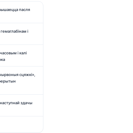
вышаецца пасля
гемаглабінам і
часовым і калі
рка
чырвоныя сцяжкі»,
 ферытын
наступнай здачы