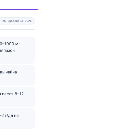
 —
26 красавіка 2026
0–1000 мг
ыяпазон
звычайна
 пасля 8–12
2 г/дл на