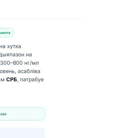
цыента
на хутка
дыяпазон на
 300–800 нг/мл
овень, асабліва
ым
СРБ
, патрабуе
азах