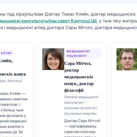
аны пад кіраўніцтвам
Доктар Томас Кляйн, доктар медыцынскіх
дыцынскі кансультатыўны савет Кантэсці ШІ
, у тым ліку матэ
а і медыцынскі агляд доктара Сары Мітчэл, доктара медыцынск
МЕДЫЦЫНСКІ
 АЎТАР
РЭЦЭНЗЕНТ
Кляйн,
Сара Мітчэл,
доктар
нскіх навук
медыцынскіх
рач, Кантэсці
навук, доктар
філасофіі
Томас Кляйн —
Галоўны медыцынскі
каваны саветам
кансультант -
 гематолаг і
клінічная паталогія і
т з больш чым
ўнутраныя хваробы
ым досвідом у
Доктар Сара Мітчэll
орнай медицині
— сертыфікаваны
чным аналізе з
саветам клінічны
анням ШІ. Як