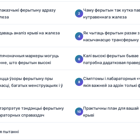
паказчыкі ферытыну адразу
Чаму ферытын так хутка па
алеза
нутравеннага жалеза
даваць аналіз крыві на жалеза
Як чытаць ферытын разам з 
насычанасцю трансферыну
і пячоначныя маркеры могуць
Калі высокі ферытын бывае 
нне, што ферытын высокі
патрэбна дадатковая праве
юцца ўзоры ферытыну пры
Сімптомы і лабараторныя «
асці, багатых менструацыях і ў
якія важней за адзін толькі
інтэрпрэтуе тэндэнцыі ферытыну
Практычны план для вашай 
араторных справаздач
крыві
я пытанні