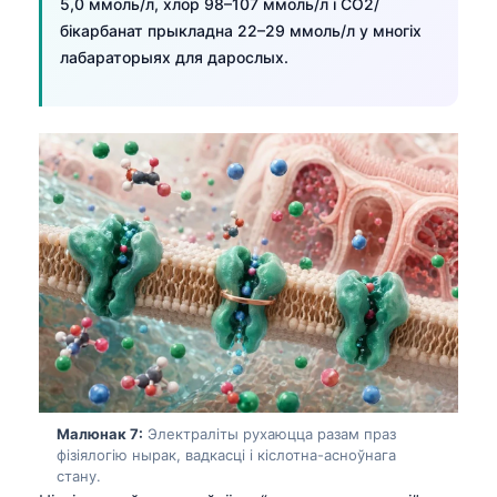
5,0 ммоль/л, хлор 98–107 ммоль/л і CO2/
日本語
бікарбанат прыкладна 22–29 ммоль/л у многіх
Eesti
лабараторыях для дарослых.
Azərbaycan dili
Bosanski
Svenska
Српски језик
Íslenska
Հայերեն
Bahasa Indonesia
हिन्दी
Nederlands
Dansk
Малюнак 7:
Электраліты рухаюцца разам праз
Български
фізіялогію нырак, вадкасці і кіслотна-асноўнага
стану.
فارسی