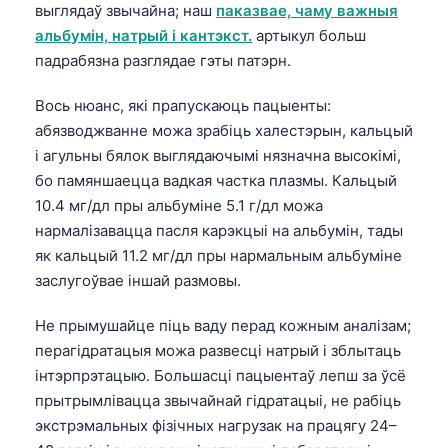
выглядаў звычайна; наш
паказвае, чаму важныя
альбумін, натрый і кантэкст.
артыкул больш
падрабязна разглядае гэты патэрн.
Вось нюанс, які прапускаюць пацыенты:
абязводжванне можа зрабіць халестэрын, кальцый
і агульны бялок выглядаючымі нязначна высокімі,
бо памяншаецца вадкая частка плазмы. Кальцый
10.4 мг/дл пры альбуміне 5.1 г/дл можа
нармалізавацца пасля карэкцыі на альбумін, тады
як кальцый 11.2 мг/дл пры нармальным альбуміне
заслугоўвае іншай размовы.
Не прымушайце піць ваду перад кожным аналізам;
перагідратацыя можа развесці натрый і зблытаць
інтэрпрэтацыю. Большасці пацыентаў лепш за ўсё
прытрымлівацца звычайнай гідратацыі, не рабіць
экстрэмальных фізічных нагрузак на працягу 24–