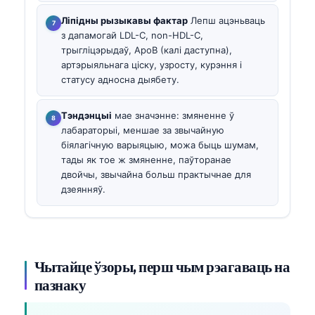
Ліпідны рызыкавы фактар
Лепш ацэньваць
з дапамогай LDL-C, non-HDL-C,
трыгліцэрыдаў, ApoB (калі даступна),
артэрыяльнага ціску, узросту, курэння і
статусу адносна дыябету.
Тэндэнцыі
мае значэнне: змяненне ў
лабараторыі, меншае за звычайную
біялагічную варыяцыю, можа быць шумам,
тады як тое ж змяненне, паўторанае
двойчы, звычайна больш практычнае для
дзеянняў.
Чытайце ўзоры, перш чым рэагаваць на
пазнаку