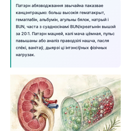
Патэрн абязводжвання звычайна паказвае
канцэнтрацыю: больш высокія гематакрыт,
гемаглабін, альбумін, агульны бялок, натрый і
BUN, часта з суадносінамі BUN/креатынін вышэй
за 20:1. Патэрн мацней, калі мача цёмная, пульс
павышаны або аналіз праводзілі нашча, пасля
спёкі, ванітаў, дыярэі ці інтэнсіўных фізічных
нагрузак.