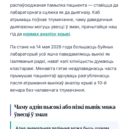
распаўсюджаная памылка пацыента — ставіцца да
лабараторнага сцяжка як да дыягназу. Каб
атрымаць поўнае тлумачэнне, чаму даведачныя
дыяпазоны могуць увесці ў зман, прачытайце наш
гід да
нормах аналізу крыві
.
Па стане на 14 мая 2026 года большасць буйных
лабараторый усё яшчэ паведамляюць вынікі як
ізаляваныя радкі, нават калі клініцысты думаюць
кластарамі. Менавіта гэтае неадпаведнасць часта
прымушае пацыентаў адчуваць разгубленасць
пасля атрымання вынікаў аналізу крыві а 10-й
вечара без чалавечага тлумачэння.
Чаму адзін высокі або нізкі вынік можа
ўвесці ў зман
Адна анамальная велічыня можа быць шумам,