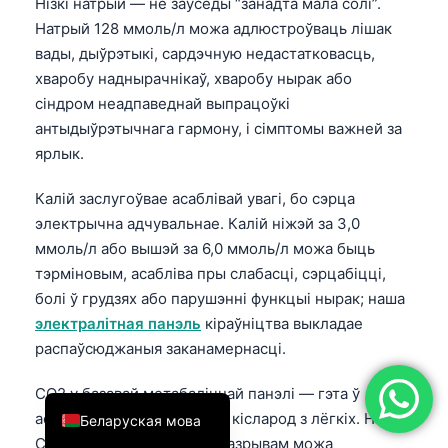
Нізкі натрый — не заўсёды “занадта мала солі”.
简体中文
Натрый 128 ммоль/л можа адлюстроўваць лішак
вады, дыўрэтыкі, сардэчную недастатковасць,
Română
хваробу наднырачнікаў, хваробу нырак або
Türkçe
сіндром неадпаведнай выпрацоўкі
Ελληνικά
антыдыўрэтычнага гармону, і сімптомы важней за
ярлык.
Português
Español
Калій заслугоўвае асаблівай увагі, бо сэрца
Italiano
электрычна адчувальнае. Калій ніжэй за 3,0
ммоль/л або вышэй за 6,0 ммоль/л можа быць
עִבְרִית
тэрміновым, асабліва пры слабасці, сэрцабіцці,
Français
болі ў грудзях або парушэнні функцыі нырак; наша
العربية
электралітная панэль
кіраўніцтва выкладае
распаўсюджаныя заканамернасці.
Deutsch
English
CO2 у базавай метабалічнай панэлі — гэта ў
асноўным бікарбанат, а не кісларод з лёгкіх. Нізкі
Беларуская мова
CO2 з высокім аніённым разрывам можа