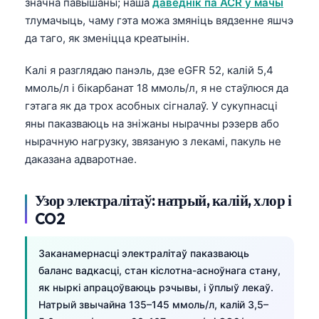
значна павышаны; наша
даведнік па ACR у мачы
тлумачыць, чаму гэта можа змяніць вядзенне яшчэ
తెలుగు
да таго, як зменіцца креатынін.
मराठी
اردو
Калі я разглядаю панэль, дзе eGFR 52, калій 5,4
ммоль/л і бікарбанат 18 ммоль/л, я не стаўлюся да
বাংলা
гэтага як да трох асобных сігналаў. У сукупнасці
Shqip
яны паказваюць на зніжаны нырачны рэзерв або
Magyar
нырачную нагрузку, звязаную з лекамі, пакуль не
даказана адваротнае.
Slovenščina
한국어
Узор электралітаў: натрый, калій, хлор і
Polski
CO2
Lietuvių kalba
Заканамернасці электралітаў паказваюць
Русский
баланс вадкасці, стан кіслотна-асноўнага стану,
ქართული
як ныркі апрацоўваюць рэчывы, і ўплыў лекаў.
Čeština
Натрый звычайна 135–145 ммоль/л, калій 3,5–