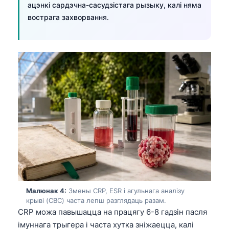
ацэнкі сардэчна-сасудзістага рызыку, калі няма
вострага захворвання.
Малюнак 4:
Змены CRP, ESR і агульнага аналізу
крыві (CBC) часта лепш разглядаць разам.
CRP можа павышацца на працягу 6-8 гадзін пасля
імуннага трыгера і часта хутка зніжаецца, калі