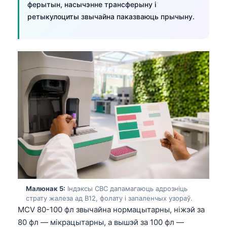
ферытын, насычэнне трансферыну і
ретыкулоциты звычайна паказваюць прычыну.
Малюнак 5:
Індэксы CBC дапамагаюць адрозніць
страту жалеза ад B12, фолату і запаленчых узораў.
MCV 80-100 фл звычайна нормацытарны, ніжэй за
80 фл — мікрацытарны, а вышэй за 100 фл —