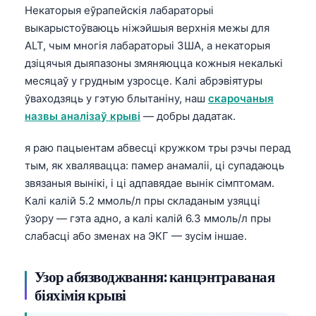
Некаторыя еўрапейскія лабараторыі
выкарыстоўваюць ніжэйшыя верхнія межы для
ALT, чым многія лабараторыі ЗША, а некаторыя
дзіцячыя дыяпазоны змяняюцца кожныя некалькі
месяцаў у грудным узросце. Калі абрэвіятуры
ўваходзяць у гэтую блытаніну, наш
скарочаныя
назвы аналізаў крыві
— добры дадатак.
я раю пацыентам абвесці кружком тры рэчы перад
тым, як хвалявацца: памер анамаліі, ці супадаюць
звязаныя вынікі, і ці адпавядае вынік сімптомам.
Калі калій 5.2 ммоль/л пры складаным узяцці
ўзору — гэта адно, а калі калій 6.3 ммоль/л пры
слабасці або зменах на ЭКГ — зусім іншае.
Узор абязводжвання: канцэнтраваная
біяхімія крыві