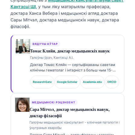
Кантэсці ШІ
, у тым ліку матэрыялы прафесара,
доктара Ханса Вебера і медыцынскі агляд доктара
Сары Мітчэл, доктара медыцынскіх навук, доктара
філасофіі.
ВЯДУЧЫ АЎТАР
Томас Кляйн, доктар медыцынскіх навук
Галоўны ўрач, Кантэсці А.І.
Доктар Томас Кляйн — сертыфікаваны саветам
клінічны гематолаг і інтэрніст з больш чым 15-
гадовым досвідом у лабараторнай медицині та
клінічным аналізе з використанням ШІ. Як галоўны
ResearchGate
Google Scholar
Academia.edu
ORCID
медыцынскі дырэктар у Kantesti AI, ён
забяспечвае клінічны нагляд за медыцынскай
дакладнасцю запатэнтаванаї нейроннай сеткі.
Доктар Кляйн шырока публікуецца па
МЕДЫЦЫНСКІ РЭЦЭНЗЕНТ
інтэрпрэтацыі біямаркераў і лабараторнай
Сара Мітчэл, доктар медыцынскіх навук,
дыягностыцы па тэмах лабараторнай медыцыны.
доктар філасофіі
Галоўны медыцынскі кансультант - клінічная паталогія і
ўнутраныя хваробы
Доктар Сара Мітчэll — сертыфікаваны саветам