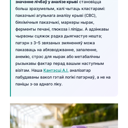
значэнне лічбаў у аналізе крыві
становіцца
больш зразумелым, калі чытаць кластарамі:
паказчыкі агульнага аналізу крыві (CBC),
біяхімічныя паказчыкі, маркеры нырак,
ферменты печані, глюкоза і ліпіды. А адзінкавы
чырвоны сцяжок рэдка дыягнастуе нешта;
патэрн з 3–5 звязаных змяненняў можа
паказваць на абязводжванне, запаленне,
анемію, стрэс для нырак або метабалічны
рызыкавы фактар перад вашым наступным
візітам. Наша
Кантэсці А.І.
аналізатар
пабудаваны вакол гэтай логікі патэрнаў, а не на
паніцы з-за аднаго ліку.