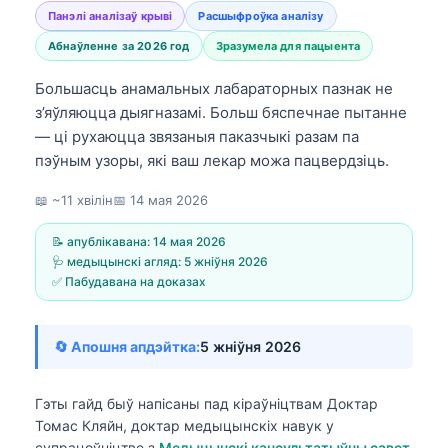
Панэлі аналізаў крыві
Расшыфроўка аналізу
Абнаўленне за 2026 год
Зразумела для пацыента
Большасць анамальных лабараторных пазнак не
з’яўляюцца дыягназамі. Больш бяспечнае пытанне
— ці рухаюцца звязаныя паказчыкі разам па
пэўным узоры, які ваш лекар можа пацвердзіць.
📖 ~11 хвілін
📅
14 мая 2026
📝 апублікавана:
14 мая 2026
🩺 медыцынскі агляд:
5 жніўня 2026
✅ Пабудавана на доказах
🔄 Апошня апдэйтка:
5 жніўня 2026
Гэты гайд быў напісаны пад кіраўніцтвам
Доктар
Томас Кляйн, доктар медыцынскіх навук
у
супрацоўніцтве з
Медыцынскі кансультатыўны савет