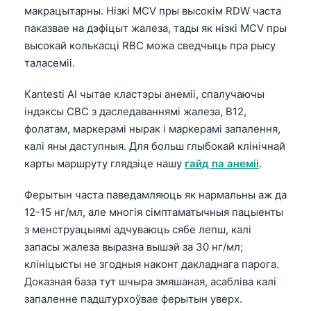
макрацытарны. Нізкі MCV пры высокім RDW часта
паказвае на дэфіцыт жалеза, тады як нізкі MCV пры
высокай колькасці RBC можа сведчыць пра рысу
таласеміі.
Kantesti AI чытае кластэры анеміі, спалучаючы
індэксы CBC з даследаваннямі жалеза, B12,
фолатам, маркерамі нырак і маркерамі запалення,
калі яны даступныя. Для больш глыбокай клінічнай
карты маршруту глядзіце нашу
гайд па анеміі
.
Ферытын часта паведамляюць як нармальны аж да
12-15 нг/мл, але многія сімптаматычныя пацыенты
з менструацыямі адчуваюць сябе лепш, калі
запасы жалеза выразна вышэй за 30 нг/мл;
клініцысты не згодныя наконт дакладнага парога.
Norsk bokmål
Доказная база тут шчыра змяшаная, асабліва калі
запаленне падштурхоўвае ферытын уверх.
Ślōnskŏ gŏdka