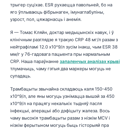
трыгер суціхае. ESR рухаецца павольней, бо на
яго ўплываюць фібрынаген, імунаглабуліны,
узрост, пол, цяжарнасць і анемія.
Я — Томас Кляйн, доктар медыцынскіх навук, і ў
клінічным разглядзе я тракую CRP 48 мг/л разам з
нейтрафіламі 12.0 x10^9/л зусім інакш, чым ESR 38
мм/г у 76-гадовага пацыента пры нармальным
CRP. Наша параўнанне
запаленчых аналізах крыві
тлумачыць, чаму гэтыя два маркеры могуць не
супадаць.
Трамбацыты звычайна складаюць каля 150-450
x10^9/л, але яны могуць узнімацца вышэй за 450
x10^9/л на працягу некалькіх тыдняў пасля
інфекцыі, аперацыі або дэфіцыту жалеза. Вось
чаму высокія трамбацыты разам з нізкім MCV і
нізкім ферытыном могуць быць гісторыяй пра