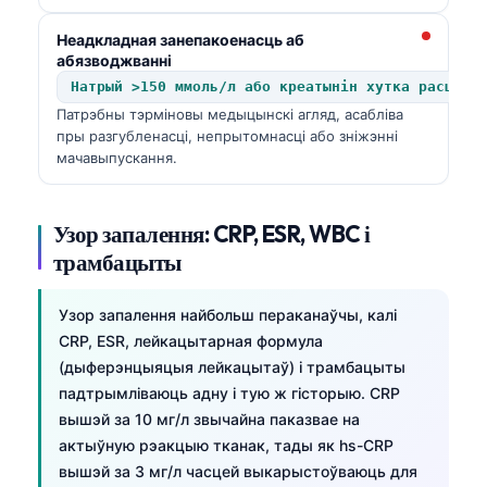
Неадкладная занепакоенасць аб
абязводжванні
Натрый >150 ммоль/л або креатынін хутка расце
Патрэбны тэрміновы медыцынскі агляд, асабліва
пры разгубленасці, непрытомнасці або зніжэнні
мачавыпускання.
Узор запалення: CRP, ESR, WBC і
трамбацыты
Узор запалення найбольш пераканаўчы, калі
CRP, ESR, лейкацытарная формула
(дыферэнцыяцыя лейкацытаў) і трамбацыты
падтрымліваюць адну і тую ж гісторыю. CRP
вышэй за 10 мг/л звычайна паказвае на
актыўную рэакцыю тканак, тады як hs-CRP
вышэй за 3 мг/л часцей выкарыстоўваюць для