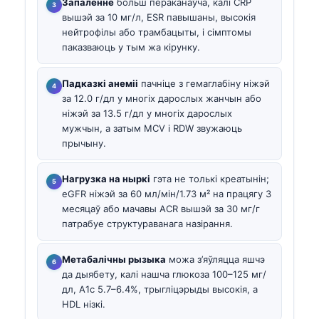
Запаленне
больш пераканаўча, калі CRP
вышэй за 10 мг/л, ESR павышаны, высокія
нейтрофілы або трамбацыты, і сімптомы
паказваюць у тым жа кірунку.
Падказкі анеміі
пачніце з гемаглабіну ніжэй
за 12.0 г/дл у многіх дарослых жанчын або
ніжэй за 13.5 г/дл у многіх дарослых
мужчын, а затым MCV і RDW звужаюць
прычыну.
Нагрузка на ныркі
гэта не толькі креатынін;
eGFR ніжэй за 60 мл/мін/1.73 м² на працягу 3
месяцаў або мачавы ACR вышэй за 30 мг/г
патрабуе структураванага назірання.
Метабалічны рызыка
можа з’яўляцца яшчэ
да дыябету, калі нашча глюкоза 100–125 мг/
дл, A1c 5.7–6.4%, трыгліцэрыды высокія, а
HDL нізкі.