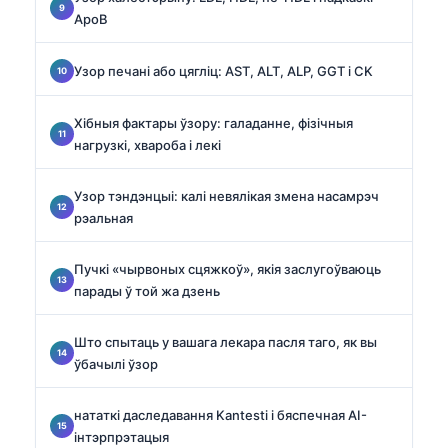
ApoB
Узор печані або цягліц: AST, ALT, ALP, GGT і CK
Хібныя фактары ўзору: галаданне, фізічныя
нагрузкі, хвароба і лекі
Узор тэндэнцыі: калі невялікая змена насамрэч
рэальная
Пучкі «чырвоных сцяжкоў», якія заслугоўваюць
парады ў той жа дзень
Што спытаць у вашага лекара пасля таго, як вы
ўбачылі ўзор
нататкі даследавання Kantesti і бяспечная AI-
інтэрпрэтацыя