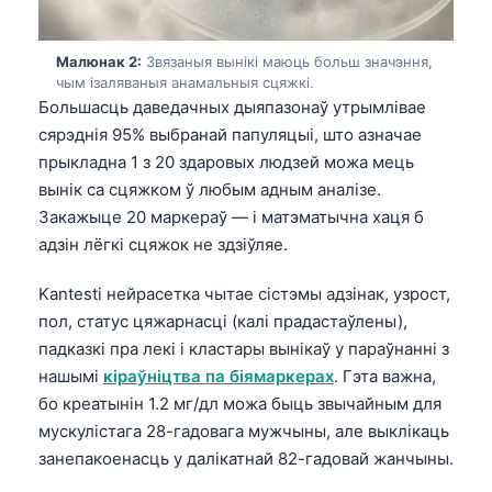
Малюнак 2:
Звязаныя вынікі маюць больш значэння,
чым ізаляваныя анамальныя сцяжкі.
Большасць даведачных дыяпазонаў утрымлівае
сярэднія 95% выбранай папуляцыі, што азначае
прыкладна 1 з 20 здаровых людзей можа мець
вынік са сцяжком ў любым адным аналізе.
Закажыце 20 маркераў — і матэматычна хаця б
адзін лёгкі сцяжок не здзіўляе.
Kantesti нейрасетка чытае сістэмы адзінак, узрост,
пол, статус цяжарнасці (калі прадастаўлены),
падказкі пра лекі і кластары вынікаў у параўнанні з
нашымі
кіраўніцтва па біямаркерах
. Гэта важна,
бо креатынін 1.2 мг/дл можа быць звычайным для
мускулістага 28-гадовага мужчыны, але выклікаць
занепакоенасць у далікатнай 82-гадовай жанчыны.