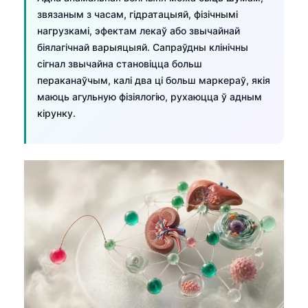
звязаным з часам, гідратацыяй, фізічнымі
нагрузкамі, эфектам лекаў або звычайнай
біялагічнай варыяцыяй. Сапраўдны клінічны
сігнал звычайна становіцца больш
пераканаўчым, калі два ці больш маркераў, якія
маюць агульную фізіялогію, рухаюцца ў адным
кірунку.