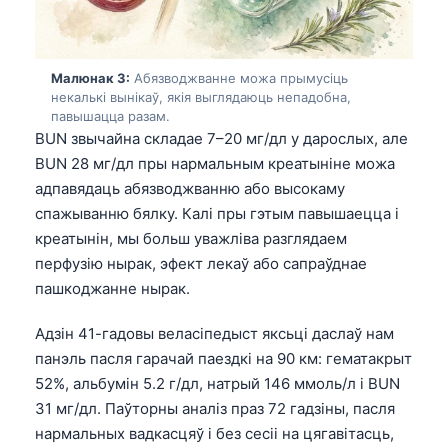
Малюнак 3:
Абязводжванне можа прымусіць
некалькі вынікаў, якія выглядаюць непадобна,
павышацца разам.
BUN звычайна складае 7–20 мг/дл у дарослых, але
BUN 28 мг/дл пры нармальным креатыніне можа
адпавядаць абязводжванню або высокаму
спажыванню бялку. Калі пры гэтым павышаецца і
креатынін, мы больш уважліва разглядаем
перфузію нырак, эфект лекаў або сапраўднае
пашкоджанне нырак.
Адзін 41-гадовы веласіпедыст яксьці даслаў нам
панэль пасля гарачай паездкі на 90 км: гематакрыт
52%, альбумін 5.2 г/дл, натрый 146 ммоль/л і BUN
31 мг/дл. Паўторны аналіз праз 72 гадзіны, пасля
нармальных вадкасцяў і без сесіі на цягавітасць,