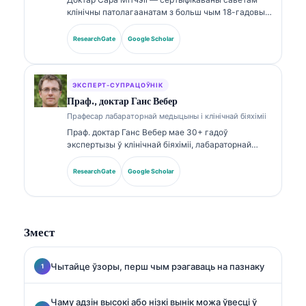
клінічны патолагаанатам з больш чым 18-гадовым
досведам у лабараторнай медыцыне і
дыягнастычным аналізе. Яна мае
ResearchGate
Google Scholar
спецыялізаваныя сертыфікаты па клінічнай біяхіміі
і шырока публікавалася па панэлях біямаркераў і
лабараторным аналізе ў клінічнай практыцы.
ЭКСПЕРТ-СУПРАЦОЎНІК
Праф., доктар Ганс Вебер
Прафесар лабараторнай медыцыны і клінічнай біяхіміі
Праф. доктар Ганс Вебер мае 30+ гадоў
экспертызы ў клінічнай біяхіміі, лабараторнай
медыцыне і даследаваннях біямаркераў. Былы
прэзідэнт Нямецкага таварыства клінічнай хіміі,
ResearchGate
Google Scholar
ён спецыялізуецца на аналізе дыягнастычных
панэляў, стандартызацыі біямаркераў і
лабараторнай медыцыне з дапамогай ІІ.
Змест
Чытайце ўзоры, перш чым рэагаваць на пазнаку
Чаму адзін высокі або нізкі вынік можа ўвесці ў