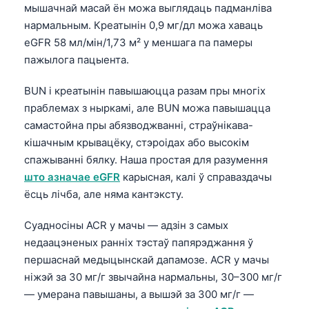
мышачнай масай ён можа выглядаць падманліва
O‘zbekcha
нармальным. Креатынін 0,9 мг/дл можа хаваць
Українська
eGFR 58 мл/мін/1,73 м² у меншага па памеры
አማርኛ
пажылога пацыента.
Kiswahili
BUN і креатынін павышаюцца разам пры многіх
ភាសាខ្មែរ
праблемах з ныркамі, але BUN можа павышацца
ဗမာစာ
самастойна пры абязводжванні, страўнікава-
кішачным крывацёку, стэроідах або высокім
ไทย
спажыванні бялку. Наша простая для разумення
Tagalog
што азначае eGFR
карысная, калі ў справаздачы
Tiếng Việt
ёсць лічба, але няма кантэксту.
Bahasa Melayu
Суадносіны ACR у мачы — адзін з самых
മലയാളം
недаацэненых ранніх тэстаў папярэджання ў
першаснай медыцынскай дапамозе. ACR у мачы
ಕನ್ನಡ
ніжэй за 30 мг/г звычайна нармальны, 30–300 мг/г
ગુજરાતી
— умерана павышаны, а вышэй за 300 мг/г —
தமிழ்