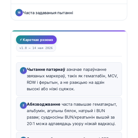
Часта задаваныя пытанні
⚡ Кароткае рэзюмэ
v1.0 —
14 мая 2026
Чытанне патэрнаў
азначае параўнанне
звязаных маркераў, такіх як гемаглабін, MCV,
RDW і ферытын, а не рэакцыю на адзін
высокі або нізкі сцяжок.
Абязводжванне
часта павышае гематакрыт,
альбумін, агульны бялок, натрый і BUN
разам; суадносіны BUN/креатынін вышэй за
20:1 можа адпавядаць узору нізкай вадкасці.