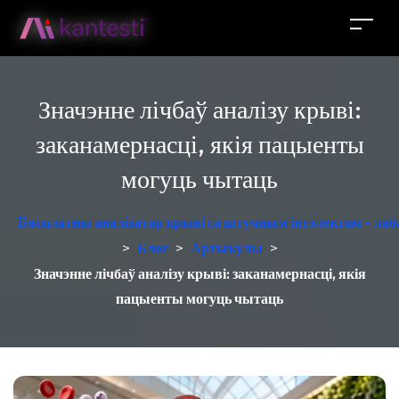
Значэнне лічбаў аналізу крыві:
заканамернасці, якія пацыенты
могуць чытаць
Бясплатны аналізатар крыві са штучным інтэлектам - лаб
>
Блог
>
Артыкулы
>
Значэнне лічбаў аналізу крыві: заканамернасці, якія
пацыенты могуць чытаць