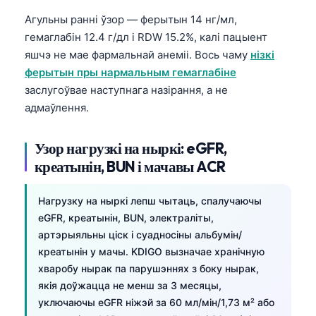
Frysk
Агульны ранні ўзор — ферытын 14 нг/мл,
гемаглабін 12.4 г/дл і RDW 15.2%, калі пацыент
Esperanto
яшчэ не мае фармальнай анеміі. Вось чаму
нізкі
Татар теле
ферытын пры нармальным гемаглабіне
Кыргызча
заслугоўвае наступнага назірання, а не
адмаўлення.
ئۇيغۇرچە
Cebuano
Узор нагрузкі на ныркі: eGFR,
Basa Jawa
креатынін, BUN і мачавы ACR
ພາສາລາວ
Монгол
Нагрузку на ныркі лепш чытаць, спалучаючы
eGFR, креатынін, BUN, электраліты,
Afrikaans
артэрыяльны ціск і суадносіны альбумін/
العربية المغربية
креатынін у мачы. KDIGO вызначае хранічную
хваробу нырак па парушэннях з боку нырак,
Occitan
якія доўжацца не менш за 3 месяцы,
Gàidhlig
уключаючы eGFR ніжэй за 60 мл/мін/1,73 м² або