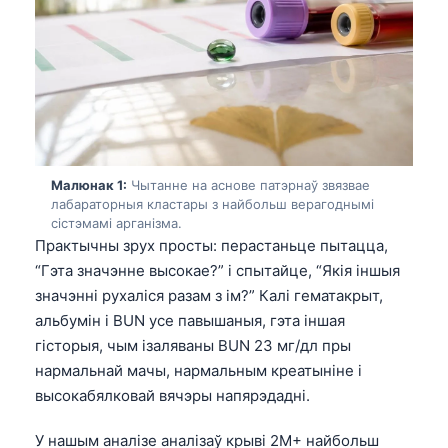
Малюнак 1:
Чытанне на аснове патэрнаў звязвае
лабараторныя кластары з найбольш верагоднымі
сістэмамі арганізма.
Практычны зрух просты: перастаньце пытацца,
“Гэта значэнне высокае?” і спытайце, “Якія іншыя
значэнні рухаліся разам з ім?” Калі гематакрыт,
альбумін і BUN усе павышаныя, гэта іншая
гісторыя, чым ізаляваны BUN 23 мг/дл пры
нармальнай мачы, нармальным креатыніне і
высокабялковай вячэры напярэдадні.
У нашым аналізе аналізаў крыві 2M+ найбольш