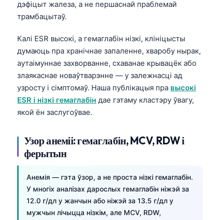
дэфіцыт жалеза, а не першаснай праблемай
трамбацытаў.
Калі ESR высокі, а гемаглабін нізкі, клініцысты
думаюць пра хранічнае запаленне, хваробу нырак,
аутаімуннае захворванне, схаванае крывацёк або
злаякаснае новаўтварэнне — у залежнасці ад
узросту і сімптомаў. Наша публікацыя пра
высокі
ESR і нізкі гемаглабін
дае гэтаму кластэру ўвагу,
якой ён заслугоўвае.
Узор анеміі: гемаглабін, MCV, RDW і
ферытын
Анемія — гэта ўзор, а не проста нізкі гемаглабін.
У многіх аналізах дарослых гемаглабін ніжэй за
12.0 г/дл у жанчын або ніжэй за 13.5 г/дл у
мужчын лічыцца нізкім, але MCV, RDW,