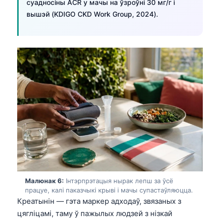
Euskara
суадносіны ACR у мачы на ўзроўні 30 мг/г і
вышэй (KDIGO CKD Work Group, 2024).
Македонски јазик
Latviešu valoda
Galego
অসমীয়া
සිංහල
سنڌي
پښتو
Slovenčina
Hrvatski
Suomi
Малюнак 6:
Інтэрпрэтацыя нырак лепш за ўсё
працуе, калі паказчыкі крыві і мачы супастаўляюцца.
Қазақ тілі
Креатынін — гэта маркер адходаў, звязаных з
Català
цягліцамі, таму ў пажылых людзей з нізкай