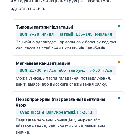
48 гадзін і выконваць інструкцыі лабараторыі
адносна нашча.
Тыповы патэрн гідратацыі
BUN 7–20 мг/дл, натрый 135–145 ммоль/л
Звычайна адпавядае нармальнаму балансу вадкасці,
калі таксама стабільныя креатынін і альбумін.
Магчымая канцэнтрацыя
BUN 21-30 мг/дл або альбумін >5.0 г/дл
Можа ўзнікаць пасля галадання, потаадлучэння,
ваніт, дыярэі або высокага спажывання бялку.
Перадпранэрны (прэранальны) выглядны
ўзор
Суадносіны BUN/креатынін >20:1
Падказвае зніжаны крывацёк у нырках або
абязводжванне, калі креатынін не павышаны
значна.