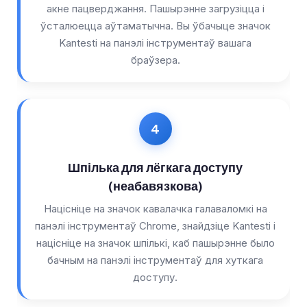
акне пацверджання. Пашырэнне загрузіцца і
తెలుగు
ўсталюецца аўтаматычна. Вы ўбачыце значок
Kantesti на панэлі інструментаў вашага
मराठी
браўзера.
اردو
বাংলা
Shqip
Magyar
Slovenščina
Шпілька для лёгкага доступу
한국어
(неабавязкова)
Polski
Націсніце на значок кавалачка галаваломкі на
Lietuvių kalba
панэлі інструментаў Chrome, знайдзіце Kantesti і
націсніце на значок шпількі, каб пашырэнне было
Русский
бачным на панэлі інструментаў для хуткага
ქართული
доступу.
Čeština