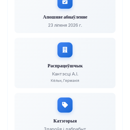
Апошняе абнаўленне
23 ліпеня 2026 г.
Распрацоўшчык
Кантэсці А.І.
Кёльн, Германія
Катэгорыя
Здароўе і дабрабыт