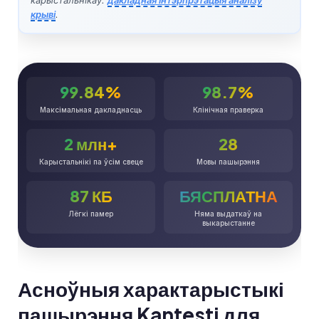
крыві
.
99.84%
98.7%
Максімальная дакладнасць
Клінічная праверка
2 млн+
28
Карыстальнікі па ўсім свеце
Мовы пашырэння
87 КБ
БЯСПЛАТНА
Лёгкі памер
Няма выдаткаў на
выкарыстанне
Асноўныя характарыстыкі
пашырэння Kantesti для