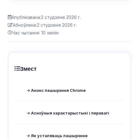
Апублікавана:
2 студзеня 2026 г.
Абноўлена:
2 студзеня 2026 г.
Час чытання: 10 хвілін
Змест
→ Анонс пашырэння Chrome
→ Асноўныя характарыстыкі і перавагі
→ Як усталяваць пашырэнне