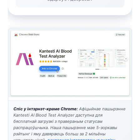
Спіс у інтэрнэт-краме Chrome:
Афіцыйнае пашырэнне
Kantesti AI Blood Test Analyzer даступна для
бясплатнай загрузкі з правераным статусам
распрацоўшчыка. Наша пашырэнне мае 5-зоркавы
рэйтынг і яму давяраюць больш за 2 мільёны
карыстальнікаў.
дакладная інтэрпрэтацыя аналізу