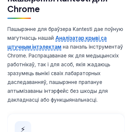
Chrome
Пашырэнне для браўзера Kantesti дае поўную
магутнасць нашай
Аналізатар крыві са
штучным інтэлектам
на панэль інструментаў
Chrome. Распрацаванае як для медыцынскіх
работнікаў, так і для асоб, якія жадаюць
зразумець вынікі сваіх лабараторных
даследаванняў, пашырэнне прапануе
аптымізаваны інтэрфейс без шкоды для
дакладнасці або функцыянальнасці.
⚡