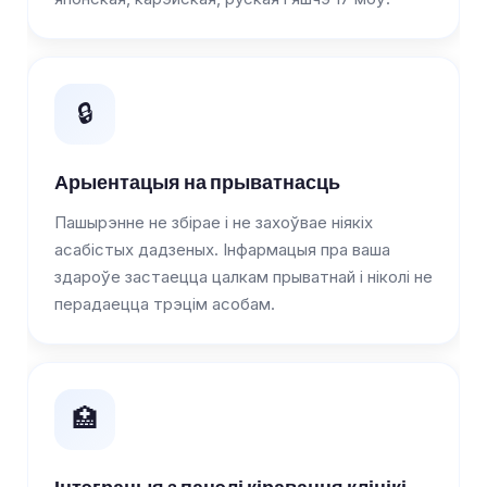
🔒
Арыентацыя на прыватнасць
Пашырэнне не збірае і не захоўвае ніякіх
асабістых дадзеных. Інфармацыя пра ваша
здароўе застаецца цалкам прыватнай і ніколі не
перадаецца трэцім асобам.
🏥
Інтэграцыя з панэлі кіравання клінікі