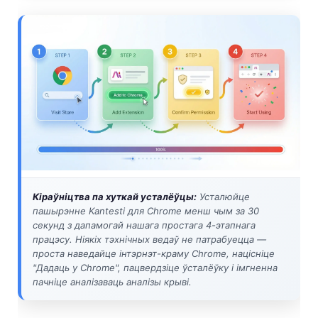
日本語
Eesti
Azərbaycan dili
Bosanski
Svenska
Српски језик
Íslenska
Հայերեն
Bahasa Indonesia
Кіраўніцтва па хуткай усталёўцы:
Усталюйце
пашырэнне Kantesti для Chrome менш чым за 30
हिन्दी
секунд з дапамогай нашага простага 4-этапнага
працэсу. Ніякіх тэхнічных ведаў не патрабуецца —
Nederlands
проста наведайце інтэрнэт-краму Chrome, націсніце
Dansk
"Дадаць у Chrome", пацвердзіце ўсталёўку і імгненна
пачніце аналізаваць аналізы крыві.
Български
فارسی