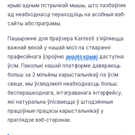
крыві адным пстрычкай мышы, што пазбаўляе
ад неабходнасці пераходзіць на асобныя вэб-
сайты або праграмы.
Пашырэнне для браўзера Kantesti з'яўляецца
важнай вяхой у нашай місіі па стварэнні
прафесійнага ўзроўню
аналіз крыві
даступна
ўсім. Паколькі нашай платформе давяраюць
больш за 2 мільёны карыстальнікаў па ўсім
свеце, мы ўсвядомілі неабходнасць больш
бесперашкоднага, інтэграванага інтэрфейсу,
які натуральна ўпісваецца ў штодзённыя
працоўныя працэсы карыстальнікаў у
праглядзе вэб-старонак.