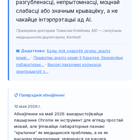
разгубленасці, непрытомнасці, моцнай
слабасці або значным крывацёку, а не
чакайце інтэрпрэтацыі ад AI.
Праверана доктарам Томасам Кляйнам, MD — галоўным
медыцынскім дырэктарам, Kantesti
📖 Дадаткова:
Бады для здароўя скуры: аналіз
крыві…
·
Прыватны аналіз крыві ў Канадзе: браніруйце
лабараторыі…
·
Высокі паказчыкі колькасці
эрытрацытаў з…
📋 Папярэднія абнаўленні
10 мая 2026 г.
Абнаўленне на май 2026: выкарыстоўвайце
пашырэнне Chrome як інструмент для агляду простай
мовай, але ўлічвайце лабараторныя пазнакі
“крытычна” як медыцынскія праблемы, а не як
высновы прыкладання; звярніцеся да вашага