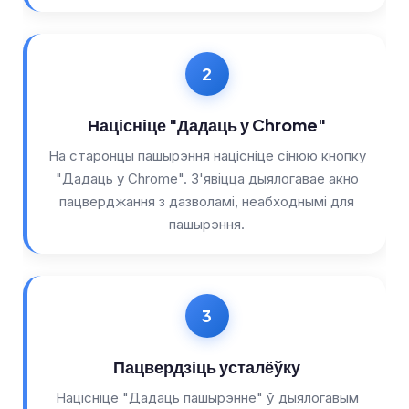
O‘zbekcha
Українська
አማርኛ
Kiswahili
Націсніце "Дадаць у Chrome"
ភាសាខ្មែរ
На старонцы пашырэння націсніце сінюю кнопку
ဗမာစာ
"Дадаць у Chrome". З'явіцца дыялогавае акно
ไทย
пацверджання з дазволамі, неабходнымі для
пашырэння.
Tagalog
Tiếng Việt
Bahasa Melayu
മലയാളം
ಕನ್ನಡ
Пацвердзіць усталёўку
ગુજરાતી
Націсніце "Дадаць пашырэнне" ў дыялогавым
தமிழ்