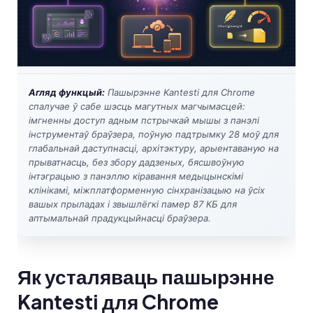
Frysk
Esperanto
Татар теле
Кыргызча
Агляд функцый:
Пашырэнне Kantesti для Chrome
ئۇيغۇرچە
спалучае ў сабе шэсць магутных магчымасцей:
імгненны доступ адным пстрычкай мышы з панэлі
Cebuano
інструментаў браўзера, поўную падтрымку 28 моў для
глабальнай даступнасці, архітэктуру, арыентаваную на
Basa Jawa
прыватнасць, без збору дадзеных, бясшвоўную
ພາສາລາວ
інтэграцыю з панэллю кіравання медыцынскімі
клінікамі, міжплатформенную сінхранізацыю на ўсіх
Монгол
вашых прыладах і звышлёгкі памер 87 КБ для
аптымальнай прадукцыйнасці браўзера.
Afrikaans
العربية المغربية
Occitan
Як усталяваць пашырэнне
Gàidhlig
Kantesti для Chrome