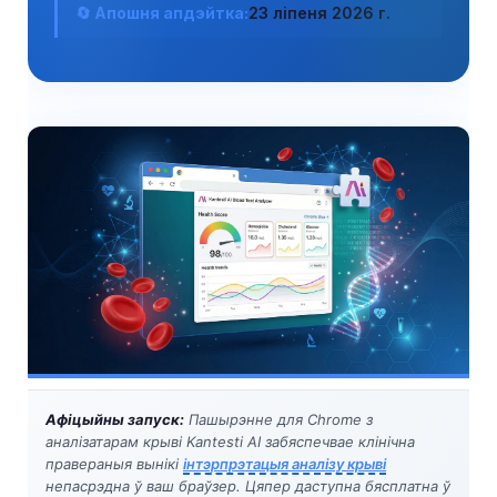
🔄 Апошня апдэйтка:
23 ліпеня 2026 г.
Афіцыйны запуск:
Пашырэнне для Chrome з
аналізатарам крыві Kantesti AI забяспечвае клінічна
правераныя вынікі
інтэрпрэтацыя аналізу крыві
непасрэдна ў ваш браўзер. Цяпер даступна бясплатна ў