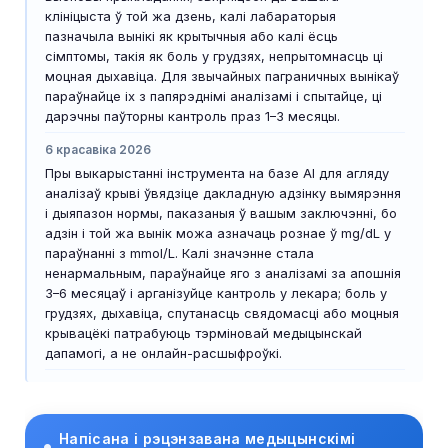
клініцыста ў той жа дзень, калі лабараторыя
пазначыла вынікі як крытычныя або калі ёсць
сімптомы, такія як боль у грудзях, непрытомнасць ці
моцная дыхавіца. Для звычайных паграничных вынікаў
параўнайце іх з папярэднімі аналізамі і спытайце, ці
дарэчны паўторны кантроль праз 1–3 месяцы.
6 красавіка 2026
Пры выкарыстанні інструмента на базе AI для агляду
аналізаў крыві ўвядзіце дакладную адзінку вымярэння
і дыяпазон нормы, паказаныя ў вашым заключэнні, бо
адзін і той жа вынік можа азначаць рознае ў mg/dL у
параўнанні з mmol/L. Калі значэнне стала
ненармальным, параўнайце яго з аналізамі за апошнія
3–6 месяцаў і арганізуйце кантроль у лекара; боль у
грудзях, дыхавіца, спутанасць свядомасці або моцныя
крывацёкі патрабуюць тэрміновай медыцынскай
дапамогі, а не онлайн-расшыфроўкі.
Напісана і рэцэнзавана медыцынскімі