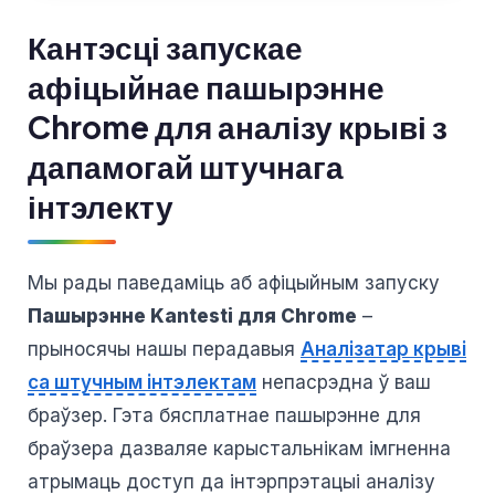
Кантэсці запускае
афіцыйнае пашырэнне
Chrome для аналізу крыві з
дапамогай штучнага
інтэлекту
Мы рады паведаміць аб афіцыйным запуску
Пашырэнне Kantesti для Chrome
–
прыносячы нашы перадавыя
Аналізатар крыві
са штучным інтэлектам
непасрэдна ў ваш
браўзер. Гэта бясплатнае пашырэнне для
браўзера дазваляе карыстальнікам імгненна
атрымаць доступ да інтэрпрэтацыі аналізу