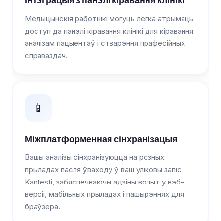
Медыцынскія работнікі могуць лёгка атрымаць
доступ да панэлі кіравання клінікі для кіравання
аналізам пацыентаў і стварэння прафесійных
справаздач.
📱
Міжплатформенная сінхранізацыя
Вашы аналізы сінхранізуюцца на розных
прыладах пасля ўваходу ў ваш уліковы запіс
Kantesti, забяспечваючы адзіны вопыт у вэб-
версіі, мабільных прыладах і пашырэннях для
браўзера.