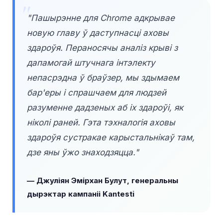
"Пашырэнне для Chrome адкрывае
новую главу ў даступнасці аховы
здароўя. Пераносячы аналіз крыві з
дапамогай штучнага інтэлекту
непасрэдна ў браўзер, мы здымаем
бар'еры і спрашчаем для людзей
разуменне дадзеных аб іх здароўі, як
ніколі раней. Гэта тэхналогія аховы
здароўя сустракае карыстальнікаў там,
дзе яны ўжо знаходзяцца."
— Джуліян Эмірхан Булут, генеральны
дырэктар кампаніі Kantesti