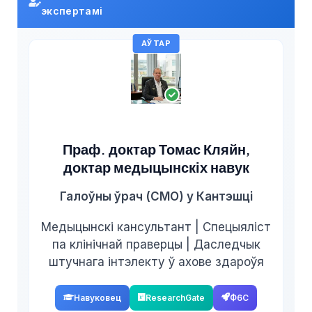
экспертамі
АЎТАР
Праф. доктар Томас Кляйн,
доктар медыцынскіх навук
Галоўны ўрач (CMO) у Кантэшці
Медыцынскі кансультант | Спецыяліст
па клінічнай праверцы | Даследчык
штучнага інтэлекту ў ахове здароўя
Навуковец
ResearchGate
Ф6С