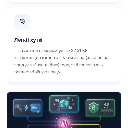
🎯
Лёгкі і хуткі
Пашырэнне памерам усяго 87,31 КБ
загружаецца імгненна і мінімальна ўплывае на
прадукцыйнасць браўзера, забяспечваючы
бесперабойную працу.
Norsk bokmål
Ślōnskŏ gŏdka