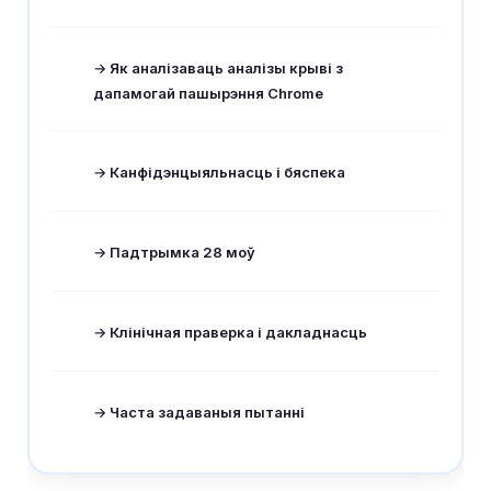
→ Як аналізаваць аналізы крыві з
дапамогай пашырэння Chrome
→ Канфідэнцыяльнасць і бяспека
→ Падтрымка 28 моў
→ Клінічная праверка і дакладнасць
→ Часта задаваныя пытанні