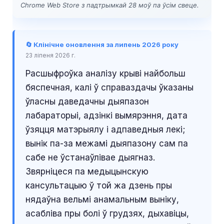
Chrome Web Store з падтрымкай 28 моў па ўсім свеце.
🔄 Клінічне оновлення за липень 2026 року
23 ліпеня 2026 г.
Расшыфроўка аналізу крыві найбольш
бяспечная, калі ў справаздачы ўказаны
ўласны даведачны дыяпазон
лабараторыі, адзінкі вымярэння, дата
ўзяцця матэрыялу і адпаведныя лекі;
вынік па-за межамі дыяпазону сам па
сабе не ўстанаўлівае дыягназ.
Звярніцеся па медыцынскую
кансультацыю ў той жа дзень пры
нядаўна вельмі анамальным выніку,
асабліва пры болі ў грудзях, дыхавіцы,