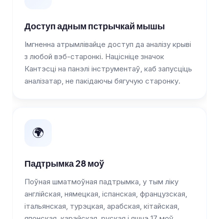
Доступ адным пстрычкай мышы
Імгненна атрымлівайце доступ да аналізу крыві
з любой вэб-старонкі. Націсніце значок
Кантэсці на панэлі інструментаў, каб запусціць
аналізатар, не пакідаючы бягучую старонку.
🌍
Падтрымка 28 моў
Поўная шматмоўная падтрымка, у тым ліку
англійская, нямецкая, іспанская, французская,
італьянская, турэцкая, арабская, кітайская,
японская, карэйская, руская і яшчэ 17 моў.