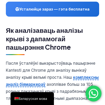
简体中文
Усталюйце зараз — гэта бясплатна
Română
Türkçe
Як аналізаваць аналізы
Ελληνικά
крыві з дапамогай
Português
Español
пашырэння Chrome
Italiano
עִבְרִית
Пасля ўсталёўкі выкарыстоўваць пашырэнне
Français
Kantesti для Chrome для аналізу вынікаў
العربية
аналізу крыві вельмі проста. Наш
комплексны
Deutsch
аналіз біямаркераў
ахоплівае больш за 105
English
розных паказчыкаў крыві з падрабязнымі
тлумачэннямі і рэферэнтнымі дыяпазонамі.
Беларуская мова