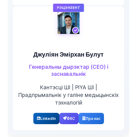
РЭЦЭНЗЕНТ
Джуліян Эмірхан Булут
Генеральны дырэктар (CEO) і
заснавальнік
Кантэсці ШІ | PIYA ШІ |
Прадпрымальнік у галіне медыцынскіх
тэхналогій
LinkedIn
Ф6С
Пра нас