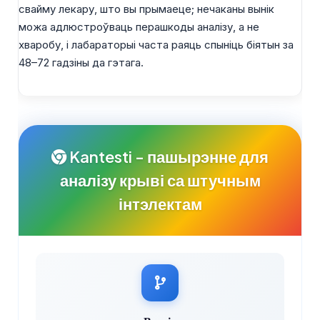
свайму лекару, што вы прымаеце; нечаканы вынік
можа адлюстроўваць перашкоды аналізу, а не
хваробу, і лабараторыі часта раяць спыніць біятын за
48–72 гадзіны да гэтага.
Kantesti - пашырэнне для
аналізу крыві са штучным
інтэлектам