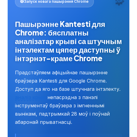
🧩
Запуск новага пашырэння Chrome
Пашырэнне Kantesti для
Chrome: бясплатны
аналізатар крыві са штучным
інтэлектам цяпер даступны ў
інтэрнэт-краме Chrome
Прадстаўляем афіцыйнае пашырэнне
браўзера Kantesti для Google Chrome.
Доступ да яго на базе штучнага інтэлекту.
аналіз крыві
непасрэдна з панэлі
інструментаў браўзера з імгненнымі
вынікамі, падтрымкай 28 моў і поўнай
абаронай прыватнасці.