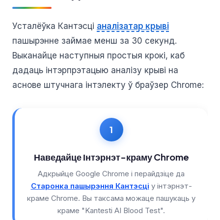
Euskara
Македонски јазик
Усталёўка Кантэсці
аналізатар крыві
Latviešu valoda
пашырэнне займае менш за 30 секунд.
Galego
Выканайце наступныя простыя крокі, каб
অসমীয়া
дадаць інтэрпрэтацыю аналізу крыві на
සිංහල
аснове штучнага інтэлекту ў браўзер Chrome:
سنڌي
پښتو
Slovenčina
Наведайце Інтэрнэт-краму Chrome
Hrvatski
Адкрыйце Google Chrome і перайдзіце да
Suomi
Старонка пашырэння Кантэсці
у інтэрнэт-
Қазақ тілі
краме Chrome. Вы таксама можаце пашукаць у
краме "Kantesti AI Blood Test".
Català