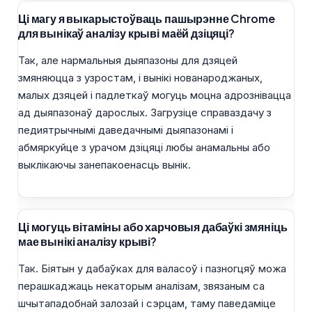
Ці магу я выкарыстоўваць пашырэнне Chrome
для вынікаў аналізу крыві маёй дзіцяці?
Так, але нармальныя дыяпазоны для дзяцей
змяняюцца з узростам, і вынікі нованароджаных,
малых дзяцей і падлеткаў могуць моцна адрознівацца
ад дыяпазонаў дарослых. Загрузіце справаздачу з
педиятрычнымі даведачнымі дыяпазонамі і
абмяркуйце з урачом дзіцяці любы анамальны або
выклікаючы занепакоенасць вынік.
Ці могуць вітаміны або харчовыя дабаўкі змяніць
мае вынікі аналізу крыві?
Так. Біятын у дабаўках для валасоў і пазногцяў можа
перашкаджаць некаторым аналізам, звязаным са
шчытападобнай залозай і сэрцам, таму паведаміце