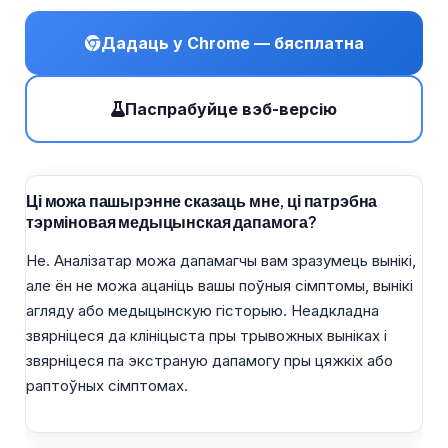
Дадаць у Chrome — бясплатна
Паспрабуйце вэб-версію
Ці можа пашырэнне сказаць мне, ці патрэбна
тэрміновая медыцынская дапамога?
Не. Аналізатар можа дапамагчы вам зразумець вынікі,
але ён не можа ацаніць вашы поўныя сімптомы, вынікі
агляду або медыцынскую гісторыю. Неадкладна
звярніцеся да клініцыста пры трывожных выніках і
звярніцеся па экстраную дапамогу пры цяжкіх або
раптоўных сімптомах.