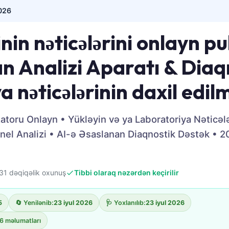
2026
nin nəticələrini onlayn pu
an Analizi Aparatı & Dia
a nəticələrinin daxil edil
atoru Onlayn • Yükləyin və ya Laboratoriya Nəticələ
nel Analizi • AI-ə Əsaslanan Diaqnostik Dəstək • 202
31 dəqiqəlik oxunuş
Tibbi olaraq nəzərdən keçirilir
5
🔄 Yenilənib:
23 iyul 2026
🩺 Yoxlanılıb:
23 iyul 2026
6 məlumatları