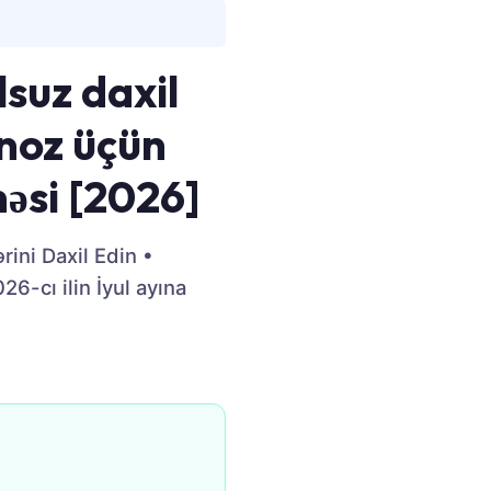
lsuz daxil
qnoz üçün
məsi [2026]
rini Daxil Edin •
6-cı ilin İyul ayına