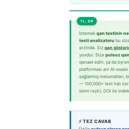
Gàidhlig
Euskara
Македонски јазик
TL; DR
Latviešu valoda
İstəmək
qan testinin nə
Galego
testi analizatoru
bu siz
ərzində. Siz
qan göstəric
অসমীয়া
yoxdur. Sizə
pulsuz qan 
සිංහල
qənaət edin, ya da öyrə
سنڌي
platforması ani AI-əsasl
sağlamlıq məlumatları, bi
پښتو
— 100,000+ test halı üzr
(elmi rəyli), DOI ilə ind
Slovenčina
Hrvatski
Suomi
⚡ TEZ CAVAB
Қазақ тілі