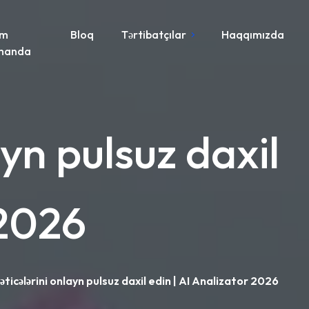
im
Bloq
Tərtibatçılar
Haqqımızda
manda
ayn pulsuz daxil
 2026
əticələrini onlayn pulsuz daxil edin | AI Analizator 2026