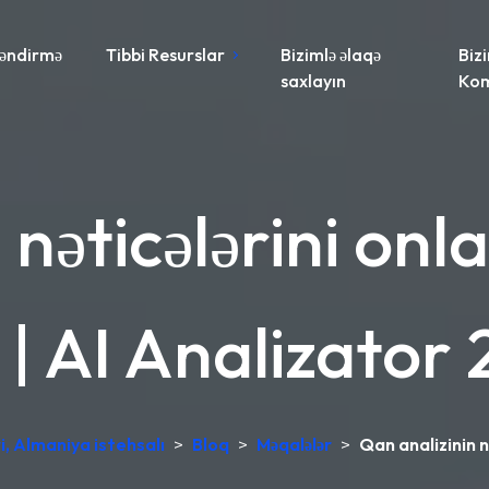
əndirmə
Tibbi Resurslar
Bizimlə əlaqə
Biz
saxlayın
Ko
nəticələrini onl
 | AI Analizator
i, Almaniya istehsalı
>
Bloq
>
Məqalələr
>
Qan analizinin n