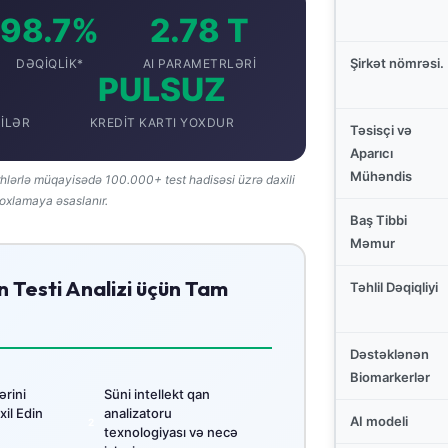
98.7%
2.78 T
Şirkət nömrəsi.
DƏQIQLIK*
AI PARAMETRLƏRI
PULSUZ
ILƏR
KREDIT KARTI YOXDUR
Təsisçi və
Aparıcı
Mühəndis
hlərlə müqayisədə 100.000+ test hadisəsi üzrə daxili
oxlamaya əsaslanır.
Baş Tibbi
Məmur
 Testi Analizi üçün Tam
Təhlil Dəqiqliyi
Dəstəklənən
Biomarkerlər
ərini
Süni intellekt qan
il Edin
analizatoru
AI modeli
texnologiyası və necə