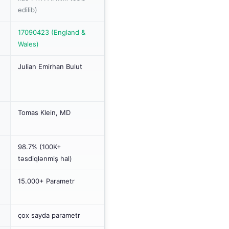
edilib)
17090423 (England &
Wales)
Julian Emirhan Bulut
Tomas Klein, MD
98.7% (100K+
təsdiqlənmiş hal)
15.000+ Parametr
çox sayda parametr