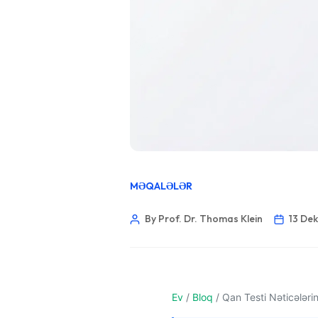
MƏQALƏLƏR
By Prof. Dr. Thomas Klein
13 De
Norsk bokmål
Ev
/
Bloq
/
Qan Testi Nəticələri
Ślōnskŏ gŏdka