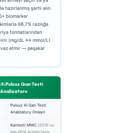
 daxil etməyi seçin və ya
ə hazırlanmış şərhi alın.
 75+ biomarker
kimlərlə 98.7% razılığa
oriya formatlarından
evirir (mg/dL ↔ mmol/L)
— əvəz etmir — peşəkar
ti Pulsuz Qan Testi
Analizatoru
Pulsuz AI Qan Testi
Analizatoru Onlayn
Kantesti MMC
(2019-cu
ildə PIYA AI kimi təsis