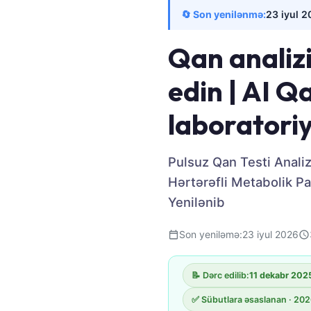
Frysk
🔄 Son yenilənmə:
23 iyul 
Esperanto
Qan analizi
Беларуская мова
edin | AI Q
Татар теле
Кыргызча
laboratoriy
ئۇيغۇرچە
Cebuano
Pulsuz Qan Testi Analiz
Basa Jawa
Hərtərəfli Metabolik Pa
ພາສາລາວ
Yenilənib
Монгол
Son yeniləmə:
23 iyul 2026
Afrikaans
العربية المغربية
📝 Dərc edilib:
11 dekabr 202
Occitan
✅ Sübutlara əsaslanan · 202