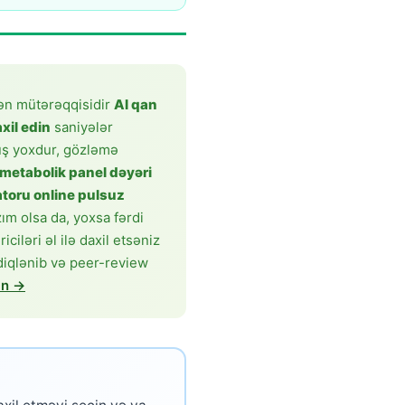
ən mütərəqqisidir
AI qan
xil edin
saniyələr
ş yoxdur, gözləmə
i metabolik panel dəyəri
toru online pulsuz
ım olsa da, yoxsa fərdi
iləri əl ilə daxil etsəniz
sdiqlənib və peer-review
ın →