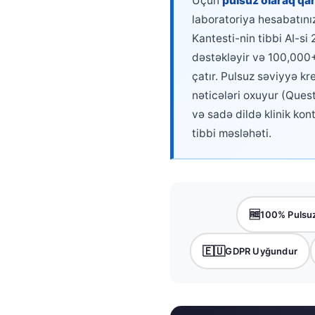
Üçün
pulsuz olaraq qan 
Català
laboratoriya hesabatınız
O‘zbekcha
Kantesti-nin tibbi AI-si
dəstəkləyir və 100,000+ 
Українська
çatır. Pulsuz səviyyə kr
አማርኛ
nəticələri oxuyur (Ques
Kiswahili
və sadə dildə klinik kon
ភាសាខ្មែរ
tibbi məsləhəti.
ဗမာစာ
ไทย
Tagalog
🆓
100% Pulsuz
Tiếng Việt
Bahasa Melayu
🇪🇺
GDPR Uyğundur
മലയാളം
ಕನ್ನಡ
ગુજરાતી