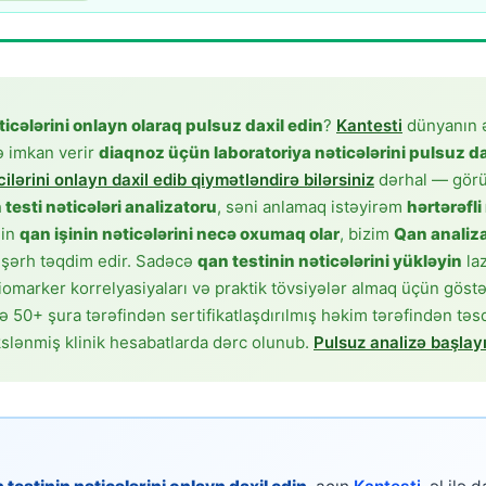
ticələrini onlayn olaraq pulsuz daxil edin
?
Kantesti
dünyanın 
ə imkan verir
diaqnoz üçün laboratoriya nəticələrini pulsuz da
ilərini onlayn daxil edib qiymətləndirə bilərsiniz
dərhal — görü
testi nəticələri analizatoru
, səni anlamaq istəyirəm
hərtərəfl
nin
qan işinin nəticələrini necə oxumaq olar
, bizim
Qan analiza
ı şərh təqdim edir. Sadəcə
qan testinin nəticələrini yükləyin
laz
omarker korrelyasiyaları və praktik tövsiyələr almaq üçün göstəric
ə 50+ şura tərəfindən sertifikatlaşdırılmış həkim tərəfindən tə
ekslənmiş klinik hesabatlarda dərc olunub.
Pulsuz analizə başlay