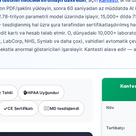
testinin nəticələrini onlayn daxil edin
, açın
Kantesti
, əl ilə
ın PDF/şəklini yükləyin, sonra 60 saniyədən az müddətdə AI il
 2.78-trilyon parametrli model üzərində işləyir, 15,000+ dildə
təsdiqlənmiş hal üzrə şura tərəfindən sertifikatlaşdırılmış hə
edit kartı və hesab tələb etmir. O, dünyadakı 10,000+ laborat
t, LabCorp, NHS, Synlab və daha çox), vahidləri avtomatik ç
tekstlə anormal göstəriciləri işarələyir. Kantesti əlavə edir 
Kantes
🔒
 Təhlil
HIPAA Uyğundur
Növ
✓
👨‍⚕️
CE Sertifikatı
MD təsdiqləndi
Tərtibatçı