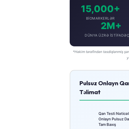
15,000+
தமிழ்
తెలుగు
BIOMARKERLƏR
2M+
मराठी
DÜNYA ÜZRƏ ISTIFADƏÇ
اردو
বাংলা
*Həkim tərəfindən təsdiqlənmiş şər
Shqip
y
Magyar
Slovenščina
Pulsuz Onlayn Qan
한국어
Təlimat
Polski
Lietuvių kalba
Русский
Qan Testi Nəticəl
Onlayn Pulsuz Dax
ქართული
Tam Baxış