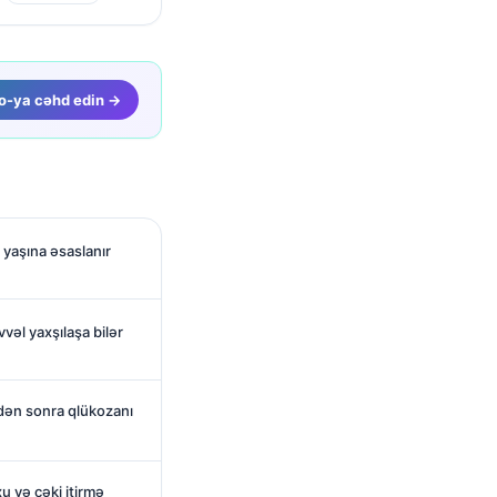
o-ya cəhd edin →
n yaşına əsaslanır
əl yaxşılaşa bilər
dən sonra qlükozanı
uxu və çəki itirmə