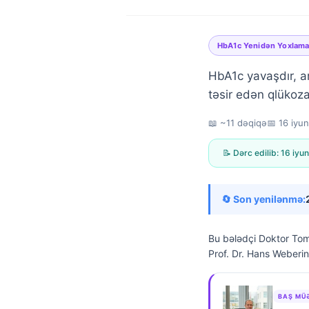
HbA1c Yenidən Yoxlama
HbA1c yavaşdır, a
təsir edən qlükoza
📖 ~11 dəqiqə
📅
16 iyu
📝 Dərc edilib:
16 iyu
🔄 Son yenilənmə:
Bu bələdçi
Doktor Tom
Prof. Dr. Hans Weberin 
Norsk bokmål
BAŞ MÜ
Ślōnskŏ gŏdka