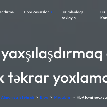
əndirmə
Tibbi Resurslar
Bizimlə əlaqə
Biz
saxlayın
Ko
yaxşılaşdırmaq o
k təkrar yoxlama
, Almaniya istehsalı
>
Bloq
>
Məqalələr
>
HbA1c-ni necə yax