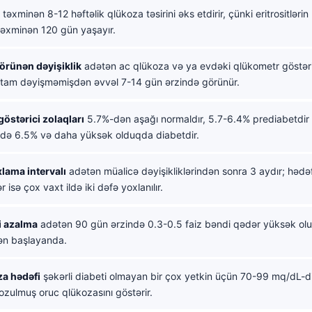
təxminən 8-12 həftəlik qlükoza təsirini əks etdirir, çünki eritrositləri
təxminən 120 gün yaşayır.
görünən dəyişiklik
adətən ac qlükoza və ya evdəki qlükometr göstəric
tam dəyişməmişdən əvvəl 7-14 gün ərzində görünür.
göstərici zolaqları
5.7%-dən aşağı normaldır, 5.7-6.4% prediabetdir
kdə 6.5% və daha yüksək olduqda diabetdir.
lama intervalı
adətən müalicə dəyişikliklərindən sonra 3 aydır; hədə
r isə çox vaxt ildə iki dəfə yoxlanılır.
i azalma
adətən 90 gün ərzində 0.3-0.5 faiz bəndi qədər yüksək olu
ən başlayanda.
a hədəfi
şəkərli diabeti olmayan bir çox yetkin üçün 70-99 mq/dL-d
zulmuş oruc qlükozasını göstərir.