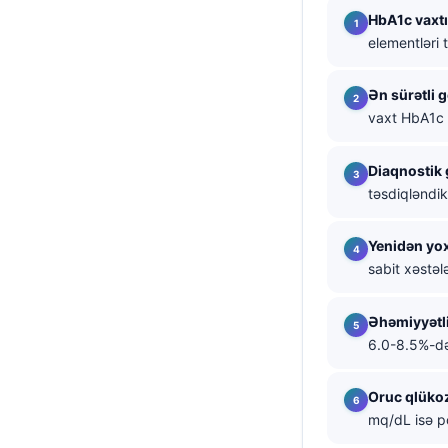
HbA1c vaxtı
தமிழ்
elementləri 
తెలుగు
Ən sürətli 
मराठी
vaxt HbA1c 
اردو
বাংলা
Diaqnostik 
təsdiqləndi
Shqip
Magyar
Yenidən yox
Slovenščina
sabit xəstələ
한국어
Əhəmiyyətl
Polski
6.0-8.5%-d
Lietuvių kalba
Русский
Oruc qlükoz
mq/dL isə po
ქართული