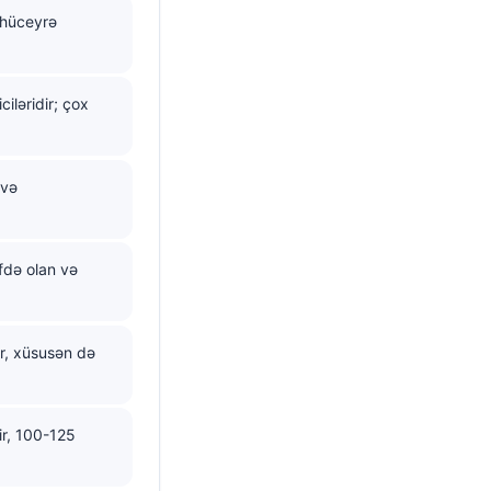
n hüceyrə
iləridir; çox
 və
fdə olan və
r, xüsusən də
ir, 100-125