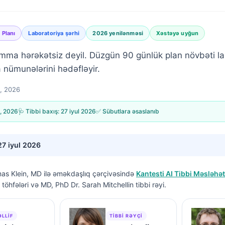
 Planı
Laboratoriya şərhi
2026 yenilənməsi
Xəstəyə uyğun
mma hərəkətsiz deyil. Düzgün 90 günlük plan növbəti la
 nümunələrini hədəfləyir.
n, 2026
n, 2026
🩺 Tibbi baxış:
27 iyul 2026
✅ Sübutlara əsaslanıb
27 iyul 2026
as Klein, MD
ilə əməkdaşlıq çərçivəsində
Kantesti AI Tibbi Məsləhət
töhfələri və MD, PhD Dr. Sarah Mitchellin tibbi rəyi.
ƏLLIF
TIBBI RƏYÇI