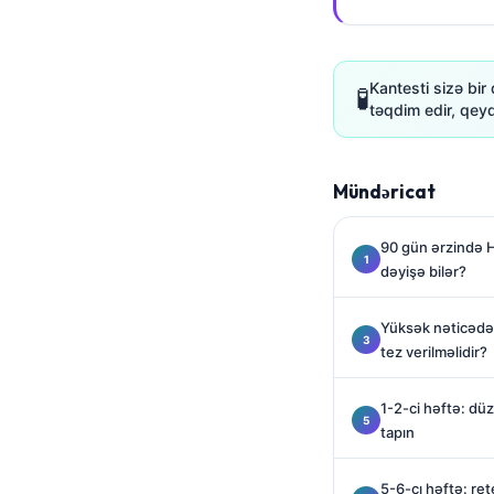
Gàidhlig
Euskara
Македонски јазик
Kantesti sizə bi
🧪
təqdim edir, qeyd
Latviešu valoda
Galego
অসমীয়া
Mündəricat
සිංහල
90 gün ərzində H
سنڌي
dəyişə bilər?
پښتو
Yüksək nəticədə
tez verilməlidir?
Slovenčina
Hrvatski
1-2-ci həftə: düz
tapın
Suomi
Қазақ тілі
5-6-cı həftə: r