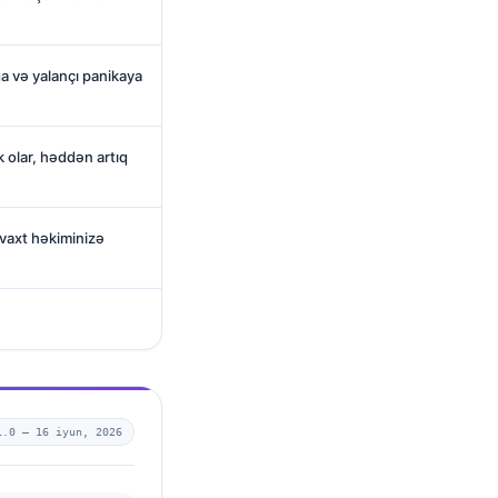
ğa və yalançı panikaya
 olar, həddən artıq
vaxt həkiminizə
1.0 —
16 iyun, 2026