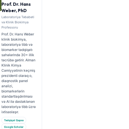
Prof. Dr. Hans
Weber, PhD
Laboratoriya Təbabəti
və Klinik Biokimya
Professoru
Prof. Dr. Hans Weber
klinik biokimya,
laboratoriya tibb və
biomarker tədqiqatı
sahələrində 30+ illik
təcrübə gətirir. Alman
Klinik Kimya
Cəmiyyətinin keçmiş
prezidenti olaraq o,
diaqnostik panel
analizi,
biomarkerlərin
standartlaşdırılması
və AI ilə dəstəklənən
laboratoriya tibb üzrə
ixtisaslaşır.
Tədqiqat Qapısı
Google Scholar