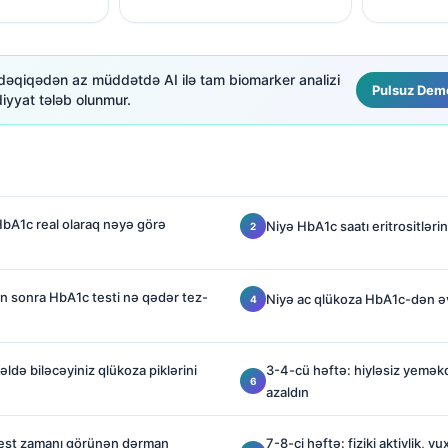
r dəqiqədən az müddətdə AI ilə tam biomarker analizi
Pulsuz Dem
iyyat tələb olunmur.
bA1c real olaraq nəyə görə
Niyə HbA1c saatı eritrositləri
n sonra HbA1c testi nə qədər tez-
Niyə ac qlükoza HbA1c-dən əvv
əldə biləcəyiniz qlükoza piklərini
3-4-cü həftə: hiyləsiz yemək
azaldın
etest zamanı görünən dərman
7-8-ci həftə: fiziki aktivlik, y