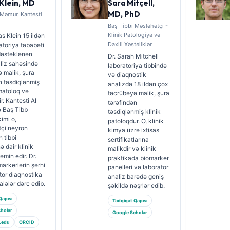
Klein, MD
Sara Mitçell,
MD, PhD
 Məmur, Kantesti
Baş Tibbi Məsləhətçi -
Klinik Patologiya və
s Klein 15 ildən
Daxili Xəstəliklər
atoriya təbabəti
 dəstəklənən
Dr. Sarah Mitchell
aliz sahəsində
laboratoriya tibbində
 malik, şura
və diaqnostik
n təsdiqlənmiş
analizdə 18 ildən çox
matoloq və
təcrübəyə malik, şura
ir. Kantesti AI
tərəfindən
ə Baş Tibb
təsdiqlənmiş klinik
imi o,
patoloqdur. O, klinik
tçi neyron
kimya üzrə ixtisas
 tibbi
sertifikatlarına
ə dair klinik
malikdir və klinik
əmin edir. Dr.
praktikada biomarker
markerlərin şərhi
panelləri və laborator
tor diaqnostika
analiz barədə geniş
lələr dərc edib.
şəkildə nəşrlər edib.
Qapısı
Tədqiqat Qapısı
holar
Google Scholar
.edu
ORCID