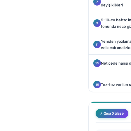
Català
dəyişiklikləri
O‘zbekcha
9-10-cu həftə: in
Українська
fonunda necə giz
አማርኛ
Yenidən yoxlama 
Kiswahili
ediləcək analizlə
ភាសាខ្មែរ
ဗမာစာ
Nəticədə hansı də
ไทย
Tagalog
Tez-tez verilən s
Tiếng Việt
Bahasa Melayu
മലയാളം
⚡ Qısa Xülasə
ಕನ್ನಡ
ગુજરાતી