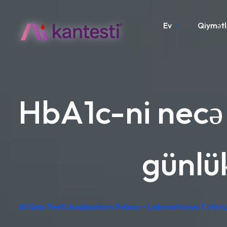
Ev
Qiymətl
HbA1c-ni necə 
günlü
AI Qan Testi Analizatoru Pulsuz – Laboratoriya Təfsiri