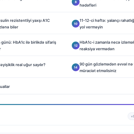
hədəfləri
sulin rezistentliyi yaxşı A1C
11-12-ci həftə: yalançı rahatlı
lənə bilər
yol verməyin
günü: HbA1c ilə birlikdə sifariş
HbA1c-i zamanla necə izləmək
r
reaksiya vermədən
90 gün gözləmədən əvvəl nə 
yişiklik real uğur sayılır?
müraciət etməlisiniz
uallar
v