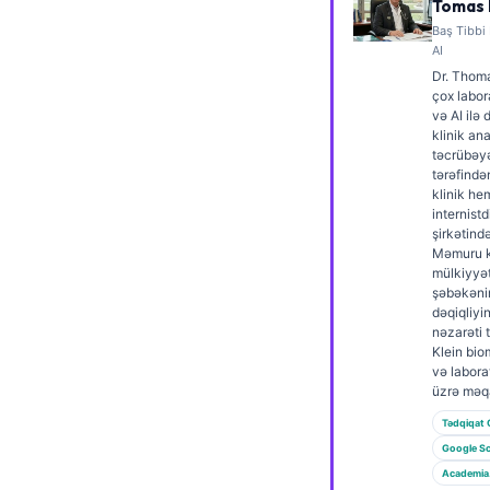
Tomas 
Frysk
Baş Tibbi
AI
Esperanto
Dr. Thoma
Беларуская мова
çox labor
və AI ilə
Татар теле
klinik an
təcrübəyə
Кыргызча
tərəfində
klinik he
ئۇيغۇرچە
internistd
şirkətind
Cebuano
Məmuru k
mülkiyyə
Basa Jawa
şəbəkənin
ພາສາລາວ
dəqiqliyin
nəzarəti t
Монгол
Klein bio
və labora
Afrikaans
üzrə məqa
العربية المغربية
Tədqiqat 
Google Sc
Occitan
Academia