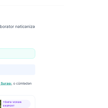
borator nəticənizə
 Şurası
, o cümlədən
TÖHFƏ VERƏN
EKSPERT