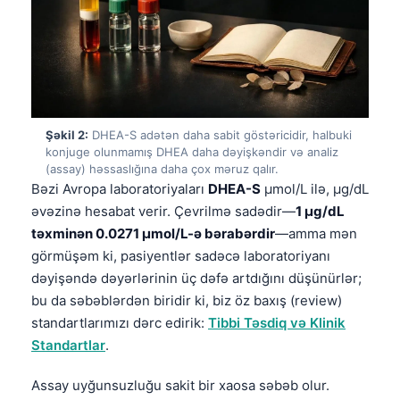
Şəkil 2:
DHEA-S adətən daha sabit göstəricidir, halbuki
konjuge olunmamış DHEA daha dəyişkəndir və analiz
(assay) həssaslığına daha çox məruz qalır.
Bəzi Avropa laboratoriyaları
DHEA-S
µmol/L ilə, µg/dL
əvəzinə hesabat verir. Çevrilmə sadədir—
1 µg/dL
təxminən 0.0271 µmol/L-ə bərabərdir
—amma mən
görmüşəm ki, pasiyentlər sadəcə laboratoriyanı
dəyişəndə dəyərlərinin üç dəfə artdığını düşünürlər;
bu da səbəblərdən biridir ki, biz öz baxış (review)
standartlarımızı dərc edirik:
Tibbi Təsdiq və Klinik
Standartlar
.
Assay uyğunsuzluğu sakit bir xaosa səbəb olur.