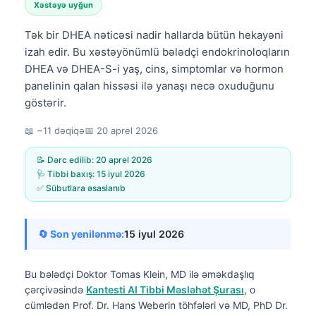
Xəstəyə uyğun
Tək bir DHEA nəticəsi nadir hallarda bütün hekayəni
izah edir. Bu xəstəyönümlü bələdçi endokrinoloqların
DHEA və DHEA-S-i yaş, cins, simptomlar və hormon
panelinin qalan hissəsi ilə yanaşı necə oxuduğunu
göstərir.
📖 ~11 dəqiqə
📅
20 aprel 2026
📝 Dərc edilib:
20 aprel 2026
🩺 Tibbi baxış:
15 iyul 2026
✅ Sübutlara əsaslanıb
🔄 Son yenilənmə:
15 iyul 2026
Bu bələdçi
Doktor Tomas Klein, MD
ilə əməkdaşlıq
çərçivəsində
Kantesti AI Tibbi Məsləhət Şurası
, o
cümlədən Prof. Dr. Hans Weberin töhfələri və MD, PhD Dr.