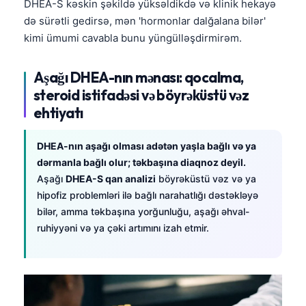
DHEA-S kəskin şəkildə yüksəldikdə və klinik hekayə
də sürətli gedirsə, mən 'hormonlar dalğalana bilər'
kimi ümumi cavabla bunu yüngülləşdirmirəm.
Aşağı DHEA-nın mənası: qocalma,
steroid istifadəsi və böyrəküstü vəz
ehtiyatı
DHEA-nın aşağı olması adətən yaşla bağlı və ya
dərmanla bağlı olur; təkbaşına diaqnoz deyil.
Aşağı
DHEA-S qan analizi
böyrəküstü vəz və ya
hipofiz problemləri ilə bağlı narahatlığı dəstəkləyə
bilər, amma təkbaşına yorğunluğu, aşağı əhval-
ruhiyyəni və ya çəki artımını izah etmir.
Norsk bokmål
Ślōnskŏ gŏdka