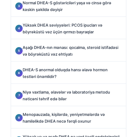
Normal DHEA-S göstəriciləri yaşa və cinsə görə
kəskin şəkildə dəyişir
Yüksək DHEA səviyyələri: PCOS ipucları və
böyrəküstü vəz üçün qırmızı bayraqlar
Aşağı DHEA-nın mənası: qocalma, steroid istifadəsi
və böyrəküstü vəz ehtiyatı
DHEA-S anormal olduqda hansı əlavə hormon
testləri önəmlidir?
Niyə vaxtlama, əlavələr və laboratoriya metodu
nəticəni təhrif edə bilər
Menopauzada, kişilərdə, yeniyetmələrdə və
hamiləlikdə DHEA necə fərqli oxunur
Yüksək və ya aşağı DHEA nə vaxt təcili endokrinoloji