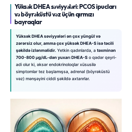
Yüksək DHEA səviyyələri: PCOS ipucları
və böyrəküstü vəz üçün qırmızı
bayraqlar
Yüksək DHEA səviyyələri ən çox yüngül və
zərərsiz olur, amma çox yüksək DHEA-S isə təcili
şəkildə izlənməlidir.
Yetkin qadınlarda, a
təxminən
700-800 µg/dL-dən yuxarı DHEA-S
o qədər qeyri-
adi olur ki, əksər endokrinoloqlar xüsusilə
simptomlar tez başlamışsa, adrenal (böyrəküstü
vəz) mənşəyini ciddi şəkildə axtarırlar.