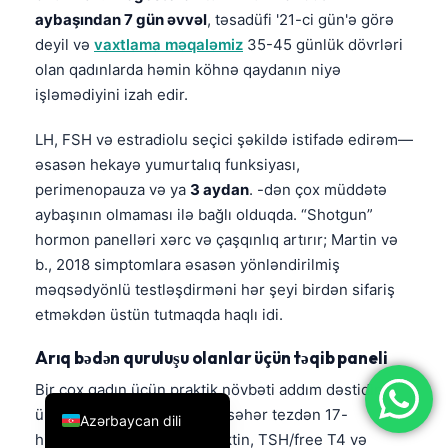
aybaşından 7 gün əvvəl
, təsadüfi '21-ci gün'ə görə
简体中文
deyil və
vaxtlama məqaləmiz
35-45 günlük dövrləri
Română
olan qadınlarda həmin köhnə qaydanın niyə
Türkçe
işləmədiyini izah edir.
Ελληνικά
LH, FSH və estradiolu seçici şəkildə istifadə edirəm—
Português
əsasən hekayə yumurtalıq funksiyası,
perimenopauza və ya
3 aydan
. -dən çox müddətə
Español
aybaşının olmaması ilə bağlı olduqda. “Shotgun”
Italiano
hormon panelləri xərc və çaşqınlıq artırır; Martin və
עִבְרִית
b., 2018 simptomlara əsasən yönləndirilmiş
Français
məqsədyönlü testləşdirməni hər şeyi birdən sifariş
etməkdən üstün tutmaqda haqlı idi.
العربية
Deutsch
Arıq bədən quruluşu olanlar üçün təqib paneli
English
Bir çox qadın üçün praktik növbəti addım dəstidir:
ümumi testosteron, SHBG, səhər tezdən 17-
Azərbaycan dili
hidroksiprogesteron, prolaktin, TSH/free T4 və