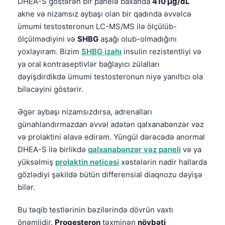
DHEA-S göstərən bir panelə baxanda
410 µg/dL
Čeština
akne və nizamsız aybaşı olan bir qadında əvvəlcə
日本語
ümumi testosteronun LC-MS/MS ilə ölçülüb-
Eesti
ölçülmədiyini və
SHBG
aşağı olub-olmadığını
yoxlayıram. Bizim
SHBG izahı
insulin rezistentliyi və
Bosanski
ya oral kontraseptivlər bağlayıcı zülalları
Svenska
dəyişdirdikdə ümumi testosteronun niyə yanıltıcı ola
Српски језик
biləcəyini göstərir.
Íslenska
Əgər aybaşı nizamsızdırsa, adrenalları
Հայերեն
günahlandırmazdan əvvəl adətən qalxanabənzər vəz
və prolaktini əlavə edirəm. Yüngül dərəcədə anormal
Bahasa Indonesia
DHEA-S ilə birlikdə
qalxanabənzər vəz paneli
və ya
हिन्दी
yüksəlmiş
prolaktin nəticəsi
xəstələrin nadir hallarda
Nederlands
gözlədiyi şəkildə bütün differensial diaqnozu dəyişə
bilər.
Dansk
Български
Bu təqib testlərinin bəzilərində dövrün vaxtı
فارسی
önəmlidir.
Progesteron
təxminən
növbəti