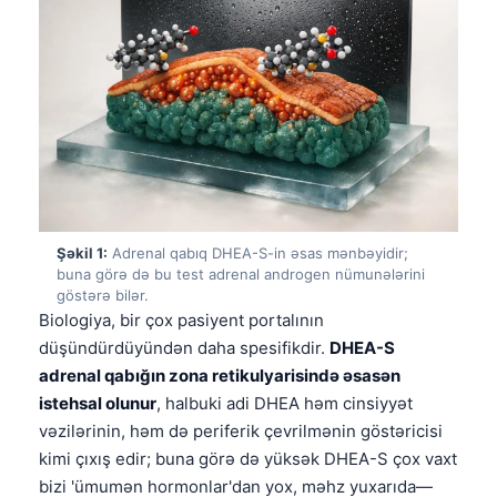
Şəkil 1:
Adrenal qabıq DHEA-S-in əsas mənbəyidir;
buna görə də bu test adrenal androgen nümunələrini
göstərə bilər.
Biologiya, bir çox pasiyent portalının
düşündürdüyündən daha spesifikdir.
DHEA-S
adrenal qabığın zona retikulyarisində əsasən
istehsal olunur
, halbuki adi DHEA həm cinsiyyət
vəzilərinin, həm də periferik çevrilmənin göstəricisi
kimi çıxış edir; buna görə də yüksək DHEA-S çox vaxt
bizi 'ümumən hormonlar'dan yox, məhz yuxarıda—