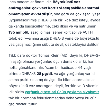
Gàidhlig
İncə məqamlar önəmlidir.
Böyrəküstü vəz
androgenləri çox vaxt kortizol açıq şəkildə anormal
Euskara
olmamışdan əvvəl düşür
, ona görə də çox aşağı yaşa
Македонски јазик
uyğunlaşdırılmış DHEA-S ilə birlikdə duz istəyi, ayağa
Latviešu valoda
qalxanda başgicəllənmə, çəki itkisi və ya natriumun
135 mmol/L
aşağı olması səhər kortizol və ACTH
Galego
tələb edir—amma aşağı DHEA-S yenə də böyrəküstü
অসমীয়া
vəz çatışmazlığının sübutu deyil, dəstəkləyici dəlildir.
සිංහල
Tibb üzrə doktor Tomas Klein (MD) deyir ki, DHEA-S-
سنڌي
in aşağı olması yorğunluq üçün demək olar ki, hər
پښتو
həftə günahlandırılır. Yaxın bir hadisədə 44 yaşlı
birində DHEA-S
28 µg/dL
və ağır yorğunluq var idi,
amma praktik olaraq dəyişdirilə bilən anormallıqlar
Slovenčina
böyrəküstü vəz androgeni deyil, ferritin və D vitamini
Hrvatski
idi; bizim
yorğunluq testləri üçün yoxlama siyahımız
Suomi
tək bir hormona fokuslanmaqdan daha yaxşı bu cür
qaçırmaları tutur.
Қазақ тілі