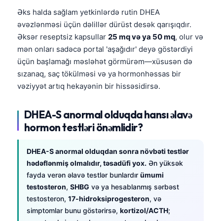
Català
Əks halda sağlam yetkinlərdə rutin DHEA
O‘zbekcha
əvəzlənməsi üçün dəlillər dürüst desək qarışıqdır.
Əksər reseptsiz kapsullar
25 mq və ya 50 mq
, olur və
Українська
mən onları sadəcə portal 'aşağıdır' deyə göstərdiyi
አማርኛ
üçün başlamağı məsləhət görmürəm—xüsusən də
Kiswahili
sızanaq, saç tökülməsi və ya hormonhəssas bir
vəziyyət artıq hekayənin bir hissəsidirsə.
ភាសាខ្មែរ
ဗမာစာ
DHEA-S anormal olduqda hansı əlavə
ไทย
hormon testləri önəmlidir?
Tagalog
DHEA-S anormal olduqdan sonra növbəti testlər
Tiếng Việt
hədəflənmiş olmalıdır, təsadüfi yox.
Ən yüksək
Bahasa Melayu
fayda verən əlavə testlər bunlardır
ümumi
മലയാളം
testosteron
,
SHBG
və ya hesablanmış sərbəst
testosteron,
17-hidroksiprogesteron
, və
ಕನ್ನಡ
simptomlar bunu göstərirsə,
kortizol/ACTH
;
ગુજરાતી