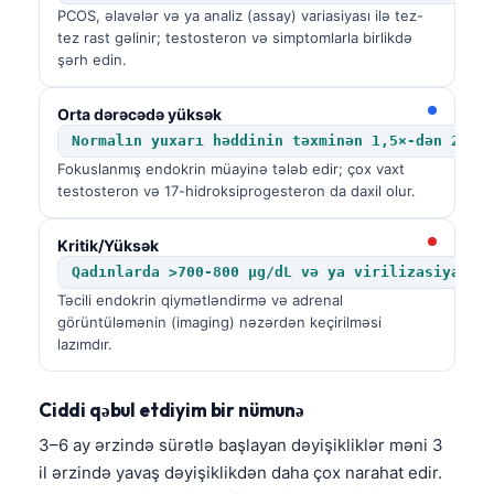
PCOS, əlavələr və ya analiz (assay) variasiyası ilə tez-
tez rast gəlinir; testosteron və simptomlarla birlikdə
şərh edin.
Orta dərəcədə yüksək
Normalın yuxarı həddinin təxminən 1,5×-dən 2×-ə
Fokuslanmış endokrin müayinə tələb edir; çox vaxt
testosteron və 17-hidroksiprogesteron da daxil olur.
Kritik/Yüksək
Qadınlarda >700-800 µg/dL və ya virilizasiya il
Təcili endokrin qiymətləndirmə və adrenal
görüntüləmənin (imaging) nəzərdən keçirilməsi
lazımdır.
Ciddi qəbul etdiyim bir nümunə
3–6 ay ərzində sürətlə başlayan dəyişikliklər məni 3
il ərzində yavaş dəyişiklikdən daha çox narahat edir.