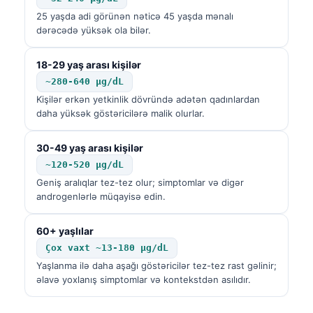
25 yaşda adi görünən nəticə 45 yaşda mənalı
dərəcədə yüksək ola bilər.
18-29 yaş arası kişilər
~280-640 µg/dL
Kişilər erkən yetkinlik dövründə adətən qadınlardan
daha yüksək göstəricilərə malik olurlar.
30-49 yaş arası kişilər
~120-520 µg/dL
Geniş aralıqlar tez-tez olur; simptomlar və digər
androgenlərlə müqayisə edin.
60+ yaşlılar
Çox vaxt ~13-180 µg/dL
Yaşlanma ilə daha aşağı göstəricilər tez-tez rast gəlinir;
əlavə yoxlanış simptomlar və kontekstdən asılıdır.