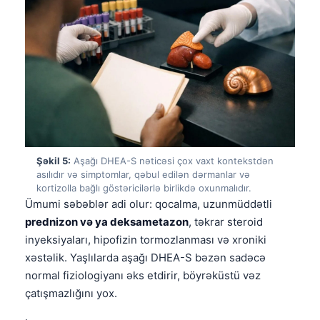
Frysk
Esperanto
Беларуская мова
Татар теле
Кыргызча
ئۇيغۇرچە
Cebuano
Şəkil 5:
Aşağı DHEA-S nəticəsi çox vaxt kontekstdən
asılıdır və simptomlar, qəbul edilən dərmanlar və
Basa Jawa
kortizolla bağlı göstəricilərlə birlikdə oxunmalıdır.
ພາສາລາວ
Ümumi səbəblər adi olur: qocalma, uzunmüddətli
prednizon və ya deksametazon
, təkrar steroid
Монгол
inyeksiyaları, hipofizin tormozlanması və xroniki
Afrikaans
xəstəlik. Yaşlılarda aşağı DHEA-S bəzən sadəcə
العربية المغربية
normal fiziologiyanı əks etdirir, böyrəküstü vəz
çatışmazlığını yox.
Occitan