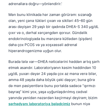
adrenallara doğru—yönləndirir.'
Mən bunu klinikada hər zaman görürəm: sızanağı
olan, yeni çənə tükləri çıxan və siklləri 45–60 gün
arası dəyişən 29 yaşlı bir qadında DHEA-S 340 µg/dL
çıxır və o, dərhal xərçəngdən qorxur. Gündəlik
endokrinologiyada bu mənzərə kütlədən (şişdən)
daha çox PCOS və ya xoşxassəli adrenal
hiperandrogenizmə uyğun olur.
Burada tələ var—DHEA nəticələrini həddən artıq şərh
etmək asandır. Laboratoriyanın kəsim həddindən 10
µg/dL yuxarı dəyər 24 yaşda çox az məna verə bilər,
amma 48 yaşda daha böyük çəki daşıyır; buna görə
də mən pasiyentlərə bunu portalda sadəcə “qırmızı
bayraq” kimi yox, yaşa uyğunlaşdırılmış cədvəl
yanında yenidən nəzərdən keçirməyi deyirəm; bizim
sərhədyanı laboratoriya bələdçimiz
bunun niyə