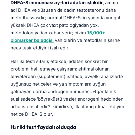
DHEA-S immunoassay-ləri adətən işləkdir
, amma
adi DHEA və xüsusən də qadın testosteronu daha
metodhəssasdır; normal DHEA-S-in yanında yüngül
yüksək DHEA çox vaxt patologiyadan yox,
metodologiyadan xəbər verir; bizim
15,000+
biomarker bələdçisi
vahidlərin və metodların şərhə
necə təsir etdiyini izah edir.
Hər iki testi sifariş etdikdə, adətən konkret bir
problemi həll etməyə çalışıram: ehtimal olunan
əlavələrdən (supplement) istifadə, əvvəlki analizlərlə
uyğunsuz nəticələr və ya simptomlara uyğun
gəlməyən qəribə androgen nümunəsi. Əgər klinik
sual sadəcə 'böyrəküstü vəzlər androgeni həddindən
artıq istehsal edir?' kimidirsə, ilk olaraq etibar etdiyim
nəticə DHEA-S olur.
Hər iki test faydalı olduqda