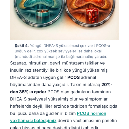
Şəkil 4:
Yüngül DHEA-S yüksəlməsi çox vaxt PCOS-a
uyğun gəlir, çox yüksək səviyyələr isə daha lokal
(məhdud) adrenal mənşə ilə bağlı narahatlıq yaradır.
Sızanaq, hirsutizm, qeyri-müntəzəm tsikllər və
insulin rezistentliyi ilə birlikdə yüngül yüksəlmiş
DHEA-S adətən uyğun gəlir
PCOS
adrenal
böyüməsindən daha yaxşıdır. Təxmini olaraq
20%-
dən 35%-ə qədər
PCOS olan qadınların təxminən
DHEA-S səviyyəsi yüksəlmiş olur və simptomlar
həftələrdə deyil, illər ərzində tədricən formalaşdıqda
bu ipucu daha da güclənir; bizim
PCOS hormon
vaxtlaması bələdçimiz
dövrün vaxtlamasının panelin
qalan hissəsini necə dəyişdirdiyini izah edir.