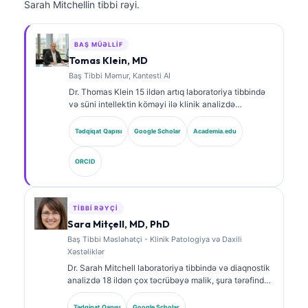
Sarah Mitchellin tibbi rəyi.
BAŞ MÜƏLLIF
Tomas Klein, MD
Baş Tibbi Məmur, Kantesti AI
Dr. Thomas Klein 15 ildən artıq laboratoriya tibbində
və süni intellektin köməyi ilə klinik analizdə
təcrübəyə malik, sertifikatlı klinik hematoloq və
internistdir. Kantesti AI şirkətində Baş Tibb Direktoru
Tədqiqat Qapısı
Google Scholar
Academia.edu
kimi o, məxsusi neyron şəbəkənin tibbi dəqiqliyinə
dair klinik nəzarəti həyata keçirir. Dr. Klein
ORCID
biomarkerlərin şərhi və laboratoriya diaqnostikası
mövzularında laboratoriya tibbinə dair geniş şəkildə
nəşrlər edib.
TIBBI RƏYÇI
Sara Mitçell, MD, PhD
Baş Tibbi Məsləhətçi - Klinik Patologiya və Daxili
Xəstəliklər
Dr. Sarah Mitchell laboratoriya tibbində və diaqnostik
analizdə 18 ildən çox təcrübəyə malik, şura tərəfindən
təsdiqlənmiş klinik patoloqdur. O, klinik kimya üzrə
ixtisas sertifikatlarına malikdir və klinik praktikada
Tədqiqat Qapısı
Google Scholar