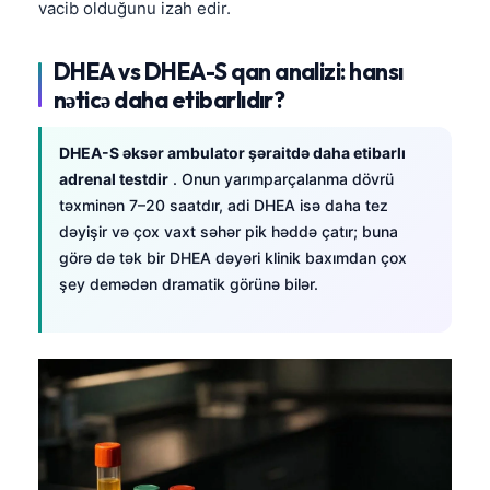
vacib olduğunu izah edir.
DHEA vs DHEA-S qan analizi: hansı
nəticə daha etibarlıdır?
DHEA-S əksər ambulator şəraitdə daha etibarlı
adrenal testdir
. Onun yarımparçalanma dövrü
təxminən 7–20 saatdır, adi DHEA isə daha tez
dəyişir və çox vaxt səhər pik həddə çatır; buna
görə də tək bir DHEA dəyəri klinik baxımdan çox
şey demədən dramatik görünə bilər.