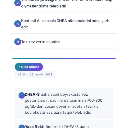
qiymətləndirmə tələb edir
Kantesti AI zamanla DHEA nümunələrini necə şərh
edir
Tez-tez verilən suallar
⚡ Qısa Xülasə
v1.0 —
20 aprel 2026
DHEA-S
daha sabit böyrəküstü vəz
göstəricisidir; qadınlarda təxminən 700-800
µg/dL-dən yuxarı dəyərlər adətən tezliklə
böyrəküstü vəz üzrə təqib tələb edir.
Yaş effekti
önəmlidir: DHEA-S gənc