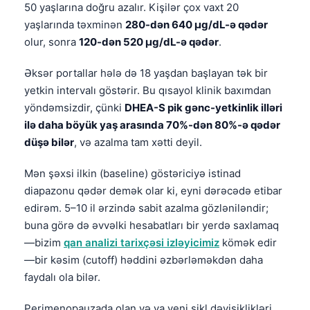
50 yaşlarına doğru azalır. Kişilər çox vaxt 20
yaşlarında təxminən
280-dən 640 µg/dL-ə qədər
olur, sonra
120-dən 520 µg/dL-ə qədər
.
Əksər portallar hələ də 18 yaşdan başlayan tək bir
yetkin intervalı göstərir. Bu qısayol klinik baxımdan
yöndəmsizdir, çünki
DHEA-S pik gənc-yetkinlik illəri
ilə daha böyük yaş arasında 70%-dən 80%-ə qədər
düşə bilər
, və azalma tam xətti deyil.
Mən şəxsi ilkin (baseline) göstəriciyə istinad
diapazonu qədər demək olar ki, eyni dərəcədə etibar
edirəm. 5–10 il ərzində sabit azalma gözləniləndir;
buna görə də əvvəlki hesabatları bir yerdə saxlamaq
—bizim
qan analizi tarixçəsi izləyicimiz
kömək edir
—bir kəsim (cutoff) həddini əzbərləməkdən daha
faydalı ola bilər.
Perimenopauzada olan və ya yeni sikl dəyişiklikləri