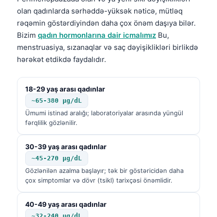
olan qadınlarda sərhəddə-yüksək nəticə, mütləq
rəqəmin göstərdiyindən daha çox önəm daşıya bilər.
Bizim
qadın hormonlarına dair icmalımız
Bu,
menstruasiya, sızanaqlar və saç dəyişiklikləri birlikdə
hərəkət etdikdə faydalıdır.
18-29 yaş arası qadınlar
~65-380 µg/dL
Ümumi istinad aralığı; laboratoriyalar arasında yüngül
fərqlilik gözlənilir.
30-39 yaş arası qadınlar
~45-270 µg/dL
Gözlənilən azalma başlayır; tək bir göstəricidən daha
çox simptomlar və dövr (tsikl) tarixçəsi önəmlidir.
40-49 yaş arası qadınlar
~32-240 µg/dL