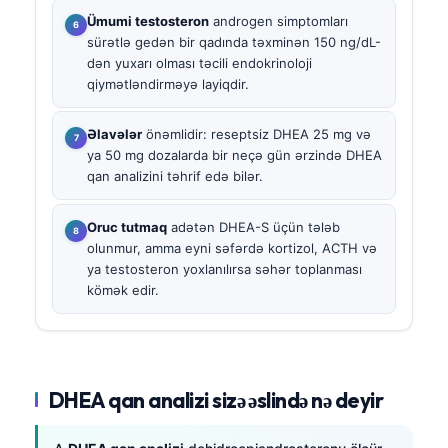
Ümumi testosteron
androgen simptomları
sürətlə gedən bir qadında təxminən 150 ng/dL-
dən yuxarı olması təcili endokrinoloji
qiymətləndirməyə layiqdir.
Əlavələr
önəmlidir: reseptsiz DHEA 25 mg və
ya 50 mg dozalarda bir neçə gün ərzində DHEA
qan analizini təhrif edə bilər.
Oruc tutmaq
adətən DHEA-S üçün tələb
olunmur, amma eyni səfərdə kortizol, ACTH və
ya testosteron yoxlanılırsa səhər toplanması
kömək edir.
DHEA qan analizi sizə əslində nə deyir