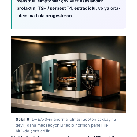
menstrual simptomlar çox vaxt əsaslandırır
prolaktin
,
TSH / sərbəst T4
,
estradiolu
, və ya orta-
தமிழ்
lütein mərhələ
progesteron
.
తెలుగు
मराठी
اردو
বাংলা
Shqip
Magyar
Slovenščina
한국어
Polski
Lietuvių kalba
Şəkil 6:
DHEA-S-in anormal olması adətən təkbaşına
Русский
deyil, daha məqsədyönlü təqib hormon paneli ilə
ქართული
birlikdə şərh edilir.