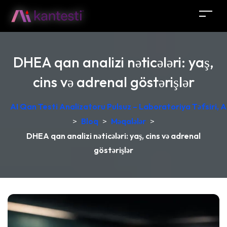
DHEA qan analizi nəticələri: yaş,
cins və adrenal göstərişlər
AI Qan Testi Analizatoru Pulsuz – Laboratoriya Təfsiri, A
>
Bloq
>
Məqalələr
>
DHEA qan analizi nəticələri: yaş, cins və adrenal
göstərişlər