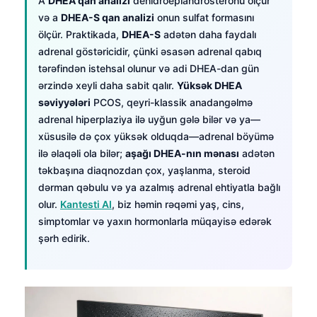
A
DHEA qan analizi
dehidroepiandrosteronu ölçür
və a
DHEA-S qan analizi
onun sulfat formasını
ölçür. Praktikada,
DHEA-S
adətən daha faydalı
adrenal göstəricidir, çünki əsasən adrenal qabıq
tərəfindən istehsal olunur və adi DHEA-dan gün
ərzində xeyli daha sabit qalır.
Yüksək DHEA
səviyyələri
PCOS, qeyri-klassik anadangəlmə
adrenal hiperplaziya ilə uyğun gələ bilər və ya—
xüsusilə də çox yüksək olduqda—adrenal böyümə
ilə əlaqəli ola bilər;
aşağı DHEA-nın mənası
adətən
təkbaşına diaqnozdan çox, yaşlanma, steroid
dərman qəbulu və ya azalmış adrenal ehtiyatla bağlı
olur.
Kantesti AI
, biz həmin rəqəmi yaş, cins,
simptomlar və yaxın hormonlarla müqayisə edərək
şərh edirik.