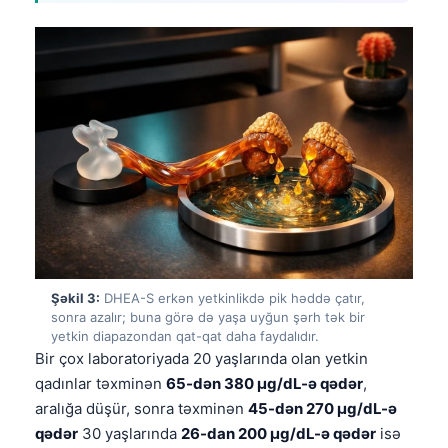
Şəkil 3:
DHEA-S erkən yetkinlikdə pik həddə çatır,
sonra azalır; buna görə də yaşa uyğun şərh tək bir
yetkin diapazondan qat-qat daha faydalıdır.
Bir çox laboratoriyada 20 yaşlarında olan yetkin
qadınlar təxminən
65-dən 380 µg/dL-ə qədər
,
aralığa düşür, sonra təxminən
45-dən 270 µg/dL-ə
qədər
30 yaşlarında
26-dan 200 µg/dL-ə qədər
isə