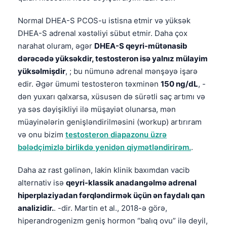
Normal DHEA-S PCOS-u istisna etmir və yüksək
DHEA-S adrenal xəstəliyi sübut etmir. Daha çox
narahat oluram, əgər
DHEA-S qeyri-mütənasib
dərəcədə yüksəkdir, testosteron isə yalnız mülayim
yüksəlmişdir
, ; bu nümunə adrenal mənşəyə işarə
edir. Əgər ümumi testosteron təxminən
150 ng/dL
, -
dən yuxarı qalxarsa, xüsusən də sürətli saç artımı və
ya səs dəyişikliyi ilə müşayiət olunarsa, mən
müayinələrin genişləndirilməsini (workup) artırıram
və onu bizim
testosteron diapazonu üzrə
bələdçimizlə birlikdə yenidən qiymətləndirirəm.
.
Daha az rast gəlinən, lakin klinik baxımdan vacib
alternativ isə
qeyri-klassik anadangəlmə adrenal
hiperplaziyadan fərqləndirmək üçün ən faydalı qan
analizidir.
. -dir. Martin et al., 2018-ə görə,
hiperandrogenizm geniş hormon “balıq ovu” ilə deyil,