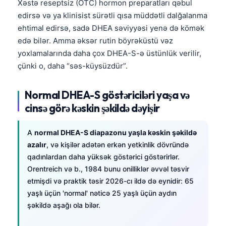
Xəstə reseptsiz (OTC) hormon preparatları qəbul
edirsə və ya klinisist sürətli qısa müddətli dalğalanma
ehtimal edirsə, sadə DHEA səviyyəsi yenə də kömək
edə bilər. Amma əksər rutin böyrəküstü vəz
yoxlamalarında daha çox DHEA-S-ə üstünlük verilir,
çünki o, daha “səs-küysüzdür”.
Normal DHEA-S göstəriciləri yaşa və
cinsə görə kəskin şəkildə dəyişir
A
normal DHEA-S diapazonu yaşla kəskin şəkildə
azalır
, və kişilər adətən erkən yetkinlik dövründə
qadınlardan daha yüksək göstərici göstərirlər.
Orentreich və b., 1984 bunu onilliklər əvvəl təsvir
etmişdi və praktik təsir 2026-cı ildə də eynidir: 65
yaşlı üçün 'normal' nəticə 25 yaşlı üçün aydın
şəkildə aşağı ola bilər.