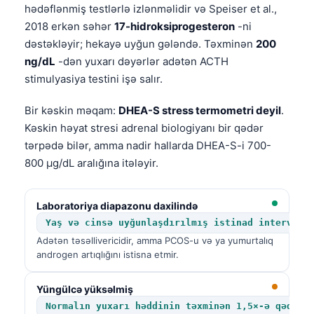
hədəflənmiş testlərlə izlənməlidir və Speiser et al.,
2018 erkən səhər
17-hidroksiprogesteron
-ni
dəstəkləyir; hekayə uyğun gələndə. Təxminən
200
ng/dL
-dən yuxarı dəyərlər adətən ACTH
stimulyasiya testini işə salır.
Bir kəskin məqam:
DHEA-S stress termometri deyil
.
Kəskin həyat stresi adrenal biologiyanı bir qədər
tərpədə bilər, amma nadir hallarda DHEA-S-i 700-
800 µg/dL aralığına itələyir.
Laboratoriya diapazonu daxilində
Yaş və cinsə uyğunlaşdırılmış istinad intervalı
Adətən təsəllivericidir, amma PCOS-u və ya yumurtalıq
androgen artıqlığını istisna etmir.
Yüngülcə yüksəlmiş
Normalın yuxarı həddinin təxminən 1,5×-ə qədər