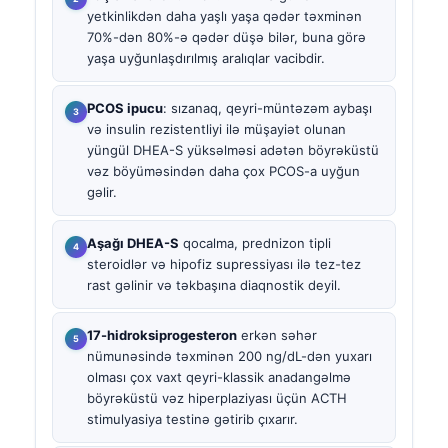
yetkinlikdən daha yaşlı yaşa qədər təxminən
70%-dən 80%-ə qədər düşə bilər, buna görə
yaşa uyğunlaşdırılmış aralıqlar vacibdir.
PCOS ipucu
: sızanaq, qeyri-müntəzəm aybaşı
və insulin rezistentliyi ilə müşayiət olunan
yüngül DHEA-S yüksəlməsi adətən böyrəküstü
vəz böyüməsindən daha çox PCOS-a uyğun
gəlir.
Aşağı DHEA-S
qocalma, prednizon tipli
steroidlər və hipofiz supressiyası ilə tez-tez
rast gəlinir və təkbaşına diaqnostik deyil.
17-hidroksiprogesteron
erkən səhər
nümunəsində təxminən 200 ng/dL-dən yuxarı
olması çox vaxt qeyri-klassik anadangəlmə
böyrəküstü vəz hiperplaziyası üçün ACTH
stimulyasiya testinə gətirib çıxarır.