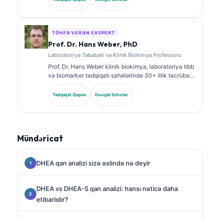
biomarker panelləri və laborator analiz barədə geniş
şəkildə nəşrlər edib.
TÖHFƏ VERƏN EKSPERT
Prof. Dr. Hans Weber, PhD
Laboratoriya Təbabəti və Klinik Biokimya Professoru
Prof. Dr. Hans Weber klinik biokimya, laboratoriya tibb
və biomarker tədqiqatı sahələrində 30+ illik təcrübə
gətirir. Alman Klinik Kimya Cəmiyyətinin keçmiş
prezidenti olaraq o, diaqnostik panel analizi,
Tədqiqat Qapısı
Google Scholar
biomarkerlərin standartlaşdırılması və AI ilə
dəstəklənən laboratoriya tibb üzrə ixtisaslaşır.
Mündəricat
DHEA qan analizi sizə əslində nə deyir
DHEA vs DHEA-S qan analizi: hansı nəticə daha
etibarlıdır?