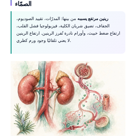
الصمّاء
رينين مرتفع يسببه
من بينها: المدرّات، تقييد الصوديوم،
الجفاف، تضيق شريان الكلية، فيزيولوجيا فشل القلب،
ارتفاع ضغط خبيث، وأورام نادرة تُفرز الرينين. ارتفاع الرينين
لا يعني تلقائيًا وجود ورم كظري.