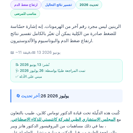
تحديث 2026
تفسير نتائج التحاليل
ارتفاع ضغط الدم
مناسب للمرضى
الرينين ليس مجرد رقم آخر من الهرمونات. إنه إشارة حسّاسة
للضغط صادرة من الكِلية يمكن أن تغيّر بالكامل تفسير نتائج
ارتفاع ضغط الدم والبوتاسيوم والألدوستيرون.
13 يونيو 2026
📅
📖 ~11 دقيقة
📝 نُشر:
13 يونيو 2026
🩺 تمت المراجعة طبيًا بواسطة:
26 يوليوز 2026
✅ مبني على الأدلة
26 يوليوز 2026
🔄 آخر تحديث:
كُتبت هذه الدلّيلة تحت قيادة
الدكتور توماس كلاين، طبيب
بالتعاون
مع
المجلس الاستشاري الطبي لشركة كانتيستي للذكاء الاصطناعي
,
، بما في ذلك مساهمات من البروفيسور الدكتور هانز ويبر
والمراجعة الطبية من قبل الدكتورة سارة ميتشل، الحاصلة على