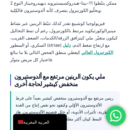
ممكن يثبّطوا 11-بيتا-هيدروكسيستيرويد ديهيدروجيناز النوع 2
简体中文
ويخلّيو الكورتيزول يتصرف كأنه ألدوستيرون فالكِلية.
Română
فيزيولوجيا كوشينغ تقدر كذلك تثبّط الرينين عبر نشاط
Türkçe
مينيرالوكورتيكويد مرتبط بالكورتيزول، رغم أن نمط التحاليل
Ελληνικά
كيكون متغيّر. ملي كيترافق الزرقة/الكدمات، الضعف القريب،
السكري، أو السطور (striae) مع ارتفاع ضغط الدم،
دليل
Português
الكورتيزول العالي
كيعطي منطق الفحص التالي بلا ما نبالغ
Español
فاعتبار كل مريض متوتّر.
Italiano
עִבְרִית
ملي يكون الرينين مرتفع مع ألدوستيرون
منخفض كيشير لحاجة أخرى
Français
العربية
رينين مرتفع مع ألدوستيرون منخفض كيشير بعيداً على فرط
Deutsch
الألدوستيرون الأوّلي وكيقود نحو نقص إنتاج من الغدة
الكظرية، تأثيرات الأدوية، أو خلل فتصنيع الألدوستيرون. هاد
English
النمط كيبان أكثر مقلقاً ملي يكون الصوديوم منخفض
العربية المغربية
والبوتاسيوم مرتفع.