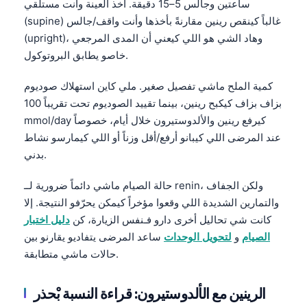
ساعتين وجالس 5–15 دقيقة. أخذ العينة وأنت مستلقي
(supine) غالباً كينقص رينين مقارنةً بأخذها وأنت واقف/جالس
(upright)، وهاد الشي هو اللي كيعني أن المدى المرجعي
خاصو يطابق البروتوكول.
كمية الملح ماشي تفصيل صغير. ملي كاين استهلاك صوديوم
بزاف بزاف كيكبح رينين، بينما تقييد الصوديوم تحت تقريباً 100
mmol/day كيرفع رينين والألدوستيرون خلال أيام، خصوصاً
عند المرضى اللي كيبانو أرفع/أقل وزناً أو اللي كيمارسو نشاط
بدني.
حالة الصيام ماشي دائماً ضرورية لــ renin، ولكن الجفاف
والتمارين الشديدة اللي وقعوا مؤخراً كيمكن يحرّفو النتيجة. إلا
كانت شي تحاليل أخرى دارو فـنفس الزيارة، كن
دليل اختبار
الصيام
و
لتحويل الوحدات
ساعد المرضى يتفاديو يقارنو بين
حالات ماشي متطابقة.
Norsk bokmål
الرينين مع الألدوستيرون: قراءة النسبة بْحذر
Ślōnskŏ gŏdka