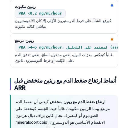
رينين مكبوت
PRA <0.2 ng/mL/hour
كيرفع الشكّ على فرط ألدوستيرون الأوّلي إلا كان الألدوستيرون
ماشي كذلك مكبوت.
رينين مرتفع
PRA >4–5 ng/mL/hour، كيعتمد على التحليل (assay)
غالباً كيعكس مدرّات البول، نقص مدخول الملح، نقص تدفق الدم
على الكِلية، أو فرط ألدوستيرون ثانوي.
أنماط ارتفاع ضغط الدم مع رينين منخفض قبل
ARR
ارتفاع ضغط الدم مع رينين منخفض
كيعني أن ضغط الدم
مرتفع بينما الرينين مكبوت، غالباً حيث الجسم كيتحفظ على
الصوديوم أو كيتصرف بحال كاين بزاف ديال هرمون
mineralocorticoid. الانقسام الأساسي هو ألدوستيرون