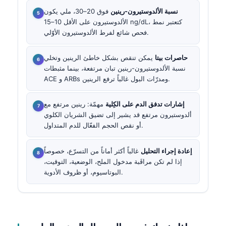
نسبة الألدوستيرون-رينين
فوق 20–30، ملي يكون
الألدوستيرون على الأقل 10–15 ng/dL، كتعتبر نمط
فحص شائع لفرط الألدوستيرون الأوّلي.
حاصرات بيتا
يمكن تنقص بشكل خاطئ الرينين وتخلي
نسبة الألدوستيرون-رينين تبان مرتفعة، بينما مثبطات
ACE و ARBs ومدرّات البول غالباً ترفع الرينين.
إشارات تدفق الدم على الكِلية
مهمّة: رينين مرتفع مع
ألدوستيرون مرتفع قد يشير إلى تضيق الشريان الكلوي
أو نقص الحجم الفعّال للدم المتداول.
إعادة إجراء التحليل
غالباً أكثر أماناً من التسرّع، خصوصاً
إذا لم تكن مراقَبة مدخول الملح، الوضعية، التوقيت،
البوتاسيوم، أو ظروف الأدوية.