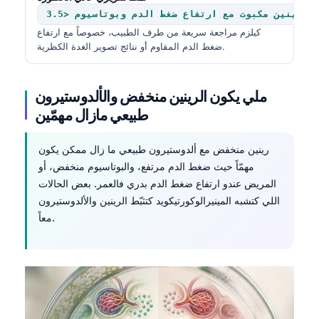
وبوتاسيوم <3.5 mmol/L
తెలుగు
كيلزم مراجعة سريعة من طرف الطبيب، خصوصاً مع ارتفاع
मराठी
ضغط الدم المقاوم أو نتائج تصوير الغدة الكظرية.
اردو
বাংলা
ملي يكون الرينين منخفض والألدوستيرون
طبيعي مازال مهمّين
Shqip
Magyar
رينين منخفض مع ألدوستيرون طبيعي ما زال ممكن يكون
Slovenščina
مهمّاً حيث ضغط الدم مرتفع، والبوتاسيوم منخفض، أو
المريض عندو ارتفاع ضغط الدم بدري فالعمر. بعض الحالات
한국어
اللي كتشبه المينيرالوكورتيكويد كتثبّط الرينين والألدوستيرون
Polski
معاً.
Lietuvių kalba
Русский
ქართული
Čeština