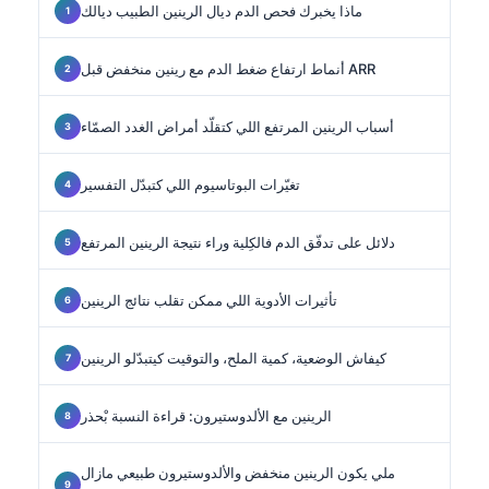
ماذا يخبرك فحص الدم ديال الرينين الطبيب ديالك
أنماط ارتفاع ضغط الدم مع رينين منخفض قبل ARR
أسباب الرينين المرتفع اللي كتقلّد أمراض الغدد الصمّاء
تغيّرات البوتاسيوم اللي كتبدّل التفسير
دلائل على تدفّق الدم فالكِلية وراء نتيجة الرينين المرتفع
تأثيرات الأدوية اللي ممكن تقلب نتائج الرينين
كيفاش الوضعية، كمية الملح، والتوقيت كيتبدّلو الرينين
الرينين مع الألدوستيرون: قراءة النسبة بْحذر
ملي يكون الرينين منخفض والألدوستيرون طبيعي مازال