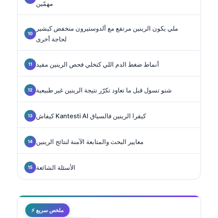
مهمّين
ملي يكون الرينين مرتفع مع ألدوستيرون منخفض كيشير
لحاجة أخرى
أنماط ضغط الدم اللي كتخلي فحص الرينين مفيد
شنو تسول قبل ما تعاود تكرّر نتيجة الرينين غير طبيعية
كيفاش Kantesti AI كيقرا الرينين فالسياق
معايير البحث والمتابعة الآمنة لنتائج الرينين
الأسئلة الشائعة
⚡ ملخص سريع