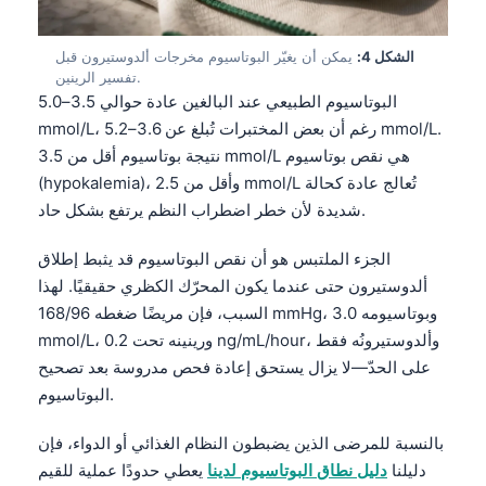
الشكل 4:
يمكن أن يغيّر البوتاسيوم مخرجات ألدوستيرون قبل
تفسير الرينين.
البوتاسيوم الطبيعي عند البالغين عادة حوالي 3.5–5.0
mmol/L، رغم أن بعض المختبرات تُبلغ عن 3.6–5.2 mmol/L.
نتيجة بوتاسيوم أقل من 3.5 mmol/L هي نقص بوتاسيوم
(hypokalemia)، وأقل من 2.5 mmol/L تُعالج عادة كحالة
شديدة لأن خطر اضطراب النظم يرتفع بشكل حاد.
الجزء الملتبس هو أن نقص البوتاسيوم قد يثبط إطلاق
ألدوستيرون حتى عندما يكون المحرّك الكظري حقيقيًا. لهذا
السبب، فإن مريضًا ضغطه 168/96 mmHg، وبوتاسيومه 3.0
mmol/L، ورينينه تحت 0.2 ng/mL/hour، وألدوستيرونُه فقط
على الحدّ—لا يزال يستحق إعادة فحص مدروسة بعد تصحيح
البوتاسيوم.
بالنسبة للمرضى الذين يضبطون النظام الغذائي أو الدواء، فإن
دليلنا
دليل نطاق البوتاسيوم لدينا
يعطي حدودًا عملية للقيم