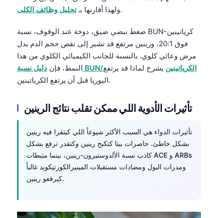
.
ولهذا أقارنها بـ
تحليل وظائف الكلى
ضغط نبضي ضيق، دوخة عند الوقوف، نسبة BUN-كرياتينين
فوق 20:1، ورينين مرتفع قد تشير إلى نقص حجم الدم بدل
مرض وعائي كلوي. بالنسبة للجانب الكيميائي الكلوي من هذا
دليل نسبة BUN/الكرياتينين
يشرح لماذا قد يرتفع
النمط، فإن
اليوريا قبل أن يرتفع الكرياتينين.
تأثيرات الأدوية اللي ممكن تقلب نتائج الرينين
تأثيرات الدواء هي السبب الأكثر شيوعاً اللي كيتقرا فيه رينين
بشكل خاطئ. حاصرات بيتا كتكبح رينين وكتقدر ترفع بشكل
كاذب نسبة الألدوستيرون-رينين، بينما مثبطات ACE و ARBs
ومدرات البول ومضادات مستقبلات المينيرالكورتيكويد غالباً
كيرفعو رينين.