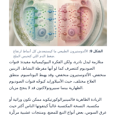
日本語
Eesti
Azərbaycan dili
Bosanski
Svenska
Српски језик
الشكل 9:
الألدوستيرون الطبيعي ما كيستبعدش كل أنماط ارتفاع
Íslenska
ضغط الدم اللي كتحبس الملح.
متلازمة ليدل نادرة، ولكن الفكرة البيوكيميائية مفيدة: قنوات
Հայերեն
الصوديوم كتتصرف كما لو أنها مفرطة النشاط، الرينين
Bahasa Indonesia
منخفض، الألدوستيرون منخفض، وقد يهبط البوتاسيوم. منطق
हिन्दी
العلاج مختلف، حيث الأميلاورايد كيوجّه قنوات الصوديوم
الظهارية بينما سبيرونولاكتون قد لا ينجح مزيان.
Nederlands
Dansk
الزيادة الظاهرية فالمينيرالوكورتيكويد ممكن تكون وراثية أو
Български
مكتسبة. النسخة المكتسبة غالباً كيتفوتها الناس أكثر حيث
عرق السوس، بعض أنواع التبغ للمضغ، ومنتجات عشبية مركّزة
فارسی