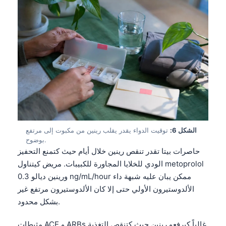
الشكل 6:
توقيت الدواء يقدر يقلب رينين من مكبوت إلى مرتفع
بوضوح.
حاصرات بيتا تقدر تنقص رينين خلال أيام حيث كتمنع التحفيز
الودي للخلايا المجاورة للكبيبات. مريض كيتناول metoprolol
ورينين ديالو 0.3 ng/mL/hour ممكن يبان عليه شبهة داء
الألدوستيرون الأولي حتى إلا كان الألدوستيرون مرتفع غير
بشكل محدود.
مثبطات ACE و ARBs غالباً كيرفعو رينين حيث كتنقص التغذية