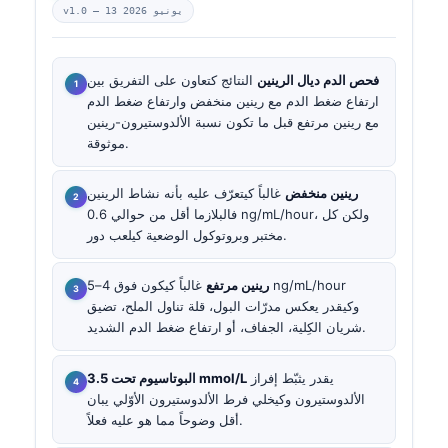
13 يونيو 2026
v1.0 —
فحص الدم ديال الرينين
النتائج كتعاون على التفريق بين
ارتفاع ضغط الدم مع رينين منخفض وارتفاع ضغط الدم
مع رينين مرتفع قبل ما تكون نسبة الألدوستيرون-رينين
موثوقة.
رينين منخفض
غالباً كيتعرّف عليه بأنه نشاط الرينين
فالبلازما أقل من حوالي 0.6 ng/mL/hour، ولكن كل
مختبر وبروتوكول الوضعية كيلعب دور.
رينين مرتفع
غالباً كيكون فوق 4–5 ng/mL/hour
وكيقدر يعكس مدرّات البول، قلة تناول الملح، تضيق
شريان الكِلية، الجفاف، أو ارتفاع ضغط الدم الشديد.
يقدر يثبّط إفراز
البوتاسيوم تحت 3.5 mmol/L
الألدوستيرون وكيخلي فرط الألدوستيرون الأوّلي يبان
أقل وضوحاً مما هو عليه فعلاً.