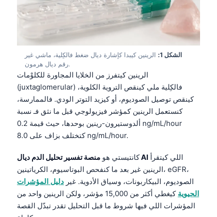
الشكل 1:
الرينين كيبدا كإشارة ديال ضغط فالكِلية، ماشي غير
رقم ديال هرمون.
الرينين كيتفرز من الخلايا المجاورة للكلوْمات
(juxtaglomerular) فالكِلية ملي كينقص التروية الكلوية،
كينقص توصيل الصوديوم، أو كيزيد التوتر الودي. فالممارسة،
كنستعمل الرينين كمؤشر فيزيولوجي قبل ما نثق فـ نسبة
ألدوستيرون-رينين بوحدها، حيث قيمة 0.2 ng/mL/hour
كتختلف بزاف على 8.0 ng/mL/hour.
اللي كيتقرأ
منصة تفسير تحليل الدم ديال AI
كانتيستي هو
الرينين غير بعد ما كنفحص البوتاسيوم، الكرياتينين، eGFR،
الصوديوم، البيكاربونات، وسياق الأدوية. غير
دليل المؤشرات
الحيوية
كيغطي أكثر من 15,000 مؤشر، ولكن الرينين واحد من
المؤشرات اللي فيها شروط ما قبل التحليل تقدر تبدّل القصة