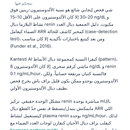
Euskara
متحكم فيها.
شي فحص إيجابي شائع هو نسبة الألدوستيرون-رينين فوق
Македонски јазик
20–30 إلا كان الألدوستيرون على الأقل 10–15 ng/dL و
Latviešu valoda
نشاط البلازما ديال renin مكبوت. دليل الجمعية ديال الغدد
Galego
الصماء كيعامل ARR كمخبر كاشف للحالة (case-detection
test)، ومن بعد كيتبع باختبارات تأكيدية إلا كان مناسب
অসমীয়া
(Funder et al., 2016).
සිංහල
سنڌي
Kantesti AI كيقرا النسبة كمجموعة ديال الأنماط (pattern)،
ماشي كرقم سحري. إلا كان الألدوستيرون 8 ng/dL و renin
پښتو
0.1 ng/mL/hour، فالنسبة كتبان مرتفعة حسابياً، ولكن
الألدوستيرون بوحدو ممكن يكون قليل بزاف باش يخرج فحص
Slovenčina
نظيف ديال الألدوستيرون الأولي.
Hrvatski
مشكل الوحدة حقيقي. تركيز renin مباشرة بوحدة mU/L
Suomi
مايمكنش يتبدل/يتسقط فـ نفس حدّ القطع ديال ARR اللي
Қазақ тілі
كيتستعمل لنشاط plasma renin بوحدة ng/mL/hour، لذلك
كنقلب بزاف ديال الأحيان كنقارن لوحات الغدد الصماء مع
Català