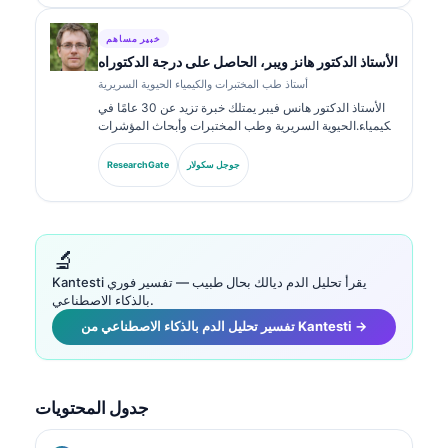
خبير مساهم
الأستاذ الدكتور هانز ويبر، الحاصل على درجة الدكتوراه
أستاذ طب المختبرات والكيمياء الحيوية السريرية
الأستاذ الدكتور هانس فيبر يمتلك خبرة تزيد عن 30 عامًا في
الكيمياء الحيوية السريرية وطب المختبرات وأبحاث المؤشرات
الحيوية. كان رئيسًا سابقًا للجمعية الألمانية للكيمياء السريرية،
ويتخصص في تحليل لوحات التشخيص، وتوحيد المؤشرات
جوجل سكولار
ResearchGate
الحيوية، وطب المختبرات المدعوم بالذكاء الاصطناعي.
🔬
Kantesti يقرأ تحليل الدم ديالك بحال طبيب — تفسير فوري
بالذكاء الاصطناعي.
تفسير تحليل الدم بالذكاء الاصطناعي من Kantesti →
جدول المحتويات