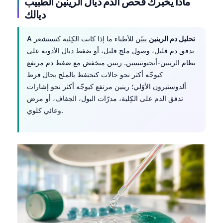
ماذا يخبرك فحص الدم ديال الرينين الطبيب
ديالك
تحليل دم الرينين
يبيّن للأطباء ما إذا كانت الكِلية كتستشعر
A
تدفق دم قليل، وصول ملح قليل، أو ضغط ديال الأدوية على
نظام الرينين-أنجيوتنسين. رينين منخفض مع ضغط دم مرتفع
كيوجّه أكثر نحو حالات كتحتفظ بالملح بحال فرط
ألدوستيرون الأوّلي؛ رينين مرتفع كيوجّه أكثر نحو إشارات
تدفق الدم على الكِلية، مدرّات البول، الجفاف، أو مرض
وعائي كلوي.