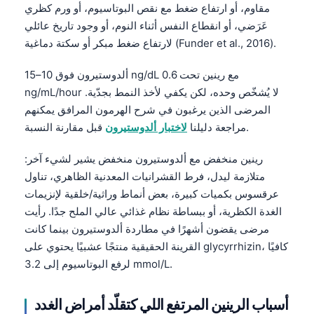
مقاوم، أو ارتفاع ضغط مع نقص البوتاسيوم، أو ورم كظري
عَرَضي، أو انقطاع النفس أثناء النوم، أو وجود تاريخ عائلي
لارتفاع ضغط مبكر أو سكتة دماغية (Funder et al., 2016).
ألدوستيرون فوق 10–15 ng/dL مع رينين تحت 0.6
ng/mL/hour لا يُشخّص وحده، لكن يكفي لأخذ النمط بجدّية.
المرضى الذين يرغبون في شرح الهرمون المرافق يمكنهم
قبل مقارنة النسبة.
مراجعة دليلنا
لاختبار ألدوستيرون
رينين منخفض مع ألدوستيرون منخفض يشير لشيء آخر:
متلازمة ليدل، فرط القشرانيات المعدنية الظاهري، تناول
عرقسوس بكميات كبيرة، بعض أنماط وراثية/خلقية لإنزيمات
الغدة الكظرية، أو ببساطة نظام غذائي عالي الملح جدًا. رأيت
مرضى يقضون أشهرًا في مطاردة ألدوستيرون بينما كانت
القرينة الحقيقية منتجًا عشبيًا يحتوي على glycyrrhizin، كافيًا
لرفع البوتاسيوم إلى 3.2 mmol/L.
أسباب الرينين المرتفع اللي كتقلّد أمراض الغدد