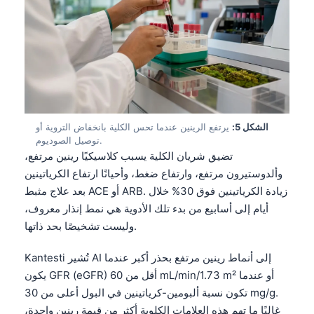
الشكل 5:
يرتفع الرينين عندما تحس الكلية بانخفاض التروية أو
توصيل الصوديوم.
تضيق شريان الكلية يسبب كلاسيكيًا رينين مرتفع،
وألدوستيرون مرتفع، وارتفاع ضغط، وأحيانًا ارتفاع الكرياتينين
بعد علاج مثبط ACE أو ARB. زيادة الكرياتينين فوق 30% خلال
أيام إلى أسابيع من بدء تلك الأدوية هي نمط إنذار معروف،
وليست تشخيصًا بحد ذاتها.
Kantesti تُشير AI إلى أنماط رينين مرتفع بحذر أكبر عندما
يكون GFR (eGFR) أقل من 60 mL/min/1.73 m² أو عندما
تكون نسبة ألبومين-كرياتينين في البول أعلى من 30 mg/g.
غالبًا ما تهم هذه العلامات الكلوية أكثر من قيمة رينين واحدة،