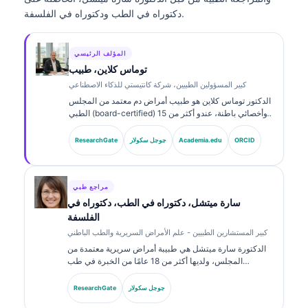
دكتوراه في الطب ودكتوراه في الفلسفة.
المؤلف الرئيسي
توماس كلاين، طبيب
كبير المسؤولين الطبيين، شركة كانتيستي للذكاء الاصطناعي
الدكتور توماس كلاين هو طبيب أمراض دم معتمد من المجلس
الطبي (board-certified) وأخصائي باطنة، عندو أكثر من 15
سنة من الخبرة فـي طب المختبرات والتحليل السريري
بمساعدة الذكاء الاصطناعي. بوصفه المدير الطبي (Chief
ORCID
Academia.edu
جوجل سكولار
ResearchGate
Medical Officer) فـ Kantesti AI، كيدير الإشراف السريري
على دقة طبية للشبكة العصبية الخاصة. الدكتور كلاين نشر
أبحاثا حول تفسير المؤشرات الحيوية والتشخيصات المخبرية.
مراجع طبي
سارة ميتشل، دكتوراه في الطب، دكتوراه في
الفلسفة
كبير المستشارين الطبيين - علم الأمراض السريرية والطب الباطني
الدكتورة سارة ميتشل هي طبيبة أمراض سريرية معتمدة من
المجلس، ولديها أكثر من 18 عامًا من الخبرة في طب
المختبرات والتحليل التشخيصي. تحمل شهادات تخصصية في
الكيمياء السريرية، ونشرت على نطاق واسع حول لوحات
جوجل سكولار
ResearchGate
المؤشرات الحيوية وتحليل المختبرات في الممارسة السريرية.