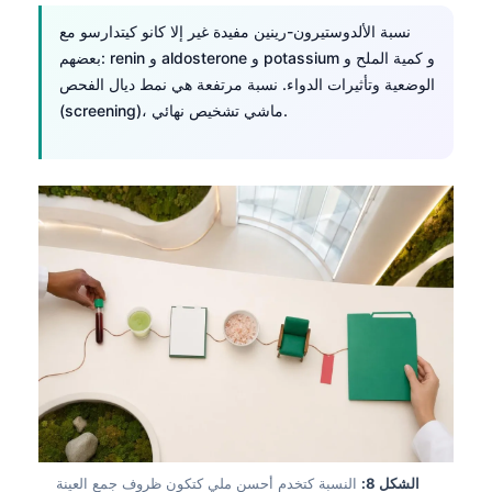
Frysk
نسبة الألدوستيرون-رينين مفيدة غير إلا كانو كيتدارسو مع
بعضهم: renin و aldosterone و potassium و كمية الملح و
Esperanto
الوضعية وتأثيرات الدواء. نسبة مرتفعة هي نمط ديال الفحص
Беларуская мова
(screening)، ماشي تشخيص نهائي.
Татар теле
Кыргызча
ئۇيغۇرچە
Cebuano
Basa Jawa
ພາສາລາວ
Монгол
Afrikaans
Occitan
Gàidhlig
الشكل 8:
النسبة كتخدم أحسن ملي كتكون ظروف جمع العينة