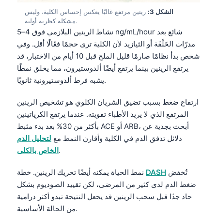
الشكل 3:
رينين مرتفع غالبًا يعكس إحساس الكلية، وليس
مشكلة كظرية أولية.
نشاط الرينين البلازمي فوق 4–5 ng/mL/hour شائع بعد
مدرّات الحَلْقَة أو الثيازيد لأن الكلية ترى حجمًا فعّالًا أقل. وفي
شخص بدأ نظامًا صارمًا قليل الملح قبل 10 أيام من الاختبار، قد
يرتفع الرينين بينما يرتفع أيضًا ألدوستيرون، مما يخلق نمطًا
يشبه فرط ألدوستيرونية ثانويًا.
ارتفاع ضغط بسبب تضيق الشريان الكلوي هو تشخيص الرينين
المرتفع الذي لا يريد الأطباء تفويته. عندما يرتفع الكرياتينين
بأكثر من 30% بعد بدء مثبط ACE أو ARB، أبحث بجدية عن
دلائل تدفق الدم في الكلية وأقارن النمط مع
لتحليل الدم
.
الخاص بالكلى
تُخفض
DASH
نمط الحياة يمكنه أيضًا تحريك الرينين. خطة
ضغط الدم لدى كثير من المرضى، لكن تقييد الصوديوم بشكل
حاد جدًا قبل سحب الرينين قد يجعل النتيجة تبدو أكثر درامية
من الحالة الأساسية.