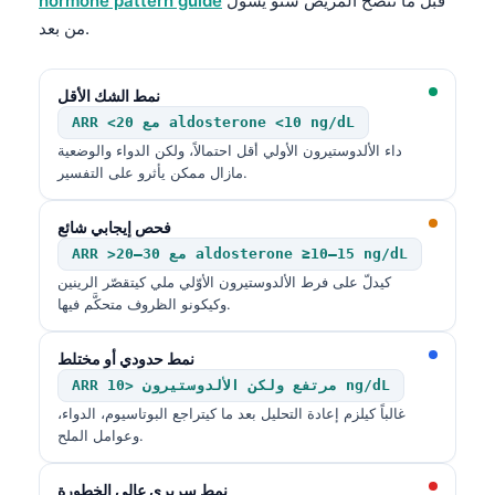
قبل ما ننصح المريض شنو يسول
hormone pattern guide
O‘zbekcha
من بعد.
Українська
አማርኛ
نمط الشك الأقل
ARR <20 مع aldosterone <10 ng/dL
Kiswahili
داء الألدوستيرون الأولي أقل احتمالاً، ولكن الدواء والوضعية
ភាសាខ្មែរ
مازال ممكن يأثرو على التفسير.
ဗမာစာ
فحص إيجابي شائع
ไทย
ARR >20–30 مع aldosterone ≥10–15 ng/dL
Tagalog
كيدلّ على فرط الألدوستيرون الأوّلي ملي كيتقصّر الرينين
وكيكونو الظروف متحكَّم فيها.
Tiếng Việt
Bahasa Melayu
نمط حدودي أو مختلط
മലയാളം
ARR مرتفع ولكن الألدوستيرون <10 ng/dL
غالباً كيلزم إعادة التحليل بعد ما كيتراجع البوتاسيوم، الدواء،
ಕನ್ನಡ
وعوامل الملح.
ગુજરાતી
نمط سريري عالي الخطورة
தமிழ்