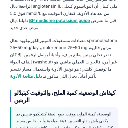
الراجعة ديال angiotensin II. ملي كيبان أن البوتاسيوم كيعلى
فوق 5.0 mmol/L من بعد هاد الأدوية، كنقارن التوقيت مع
قبل ما نفترض
BP medicine potassium guide
دليلنا ديال
مرض غدي جديد.
مضادات مستقبلات المينيرالكورتيكويد بحال spironolactone
25–50 mg/day و eplerenone 25–50 mg مرتين فاليوم
تقدر تخلي رينين يطلع بزاف، وأحياناً يوصل لرقمين. إلا كان
إيقاف الدواء (washout) غير آمن، فالجواب العملي ماشي هو
ما توقفش كلشي؛ هو توثيق الأدوية واستعمال مسار تفسير
.
أكثر أماناً، بحال اللي مذكور فـ
دليل متابعة الأدوية
كيفاش الوضعية، كمية الملح، والتوقيت كيتبدّلو
الرينين
الوضعية، كمية الملح، ووقت جمع العينة كيتحكمو فرينين بما
يكفي باش يبدلو التفسير. عينة صباحية وأنت جالس بعد ما
كتكون كتاخذ الملح بشكل عادي ماشي مكافئة لعينة فالعشية