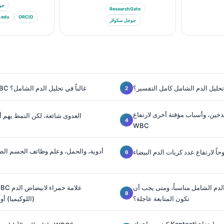
جو
ResearchGate
.edu
ORCID
جوجل سكولار
 تحليل الدم الشامل كامل التفسير؟
ماذا يعني ارتفاع WBC غالباً في تحليل الدم الشامل؟
لتدخين، وأسباب مؤقتة أخرى لارتفاع
العدوى شائعة، لكن النمط يهم أ
WBC
أدوية، والحمل، وعلم وظائف الجسم الط
ً لارتفاع عدد كريات الدم البيضاء
لدم الشامل مناسباً، ومتى يجب أن
تكون المتابعة عاجلة؟
(اللوكيميا) أ