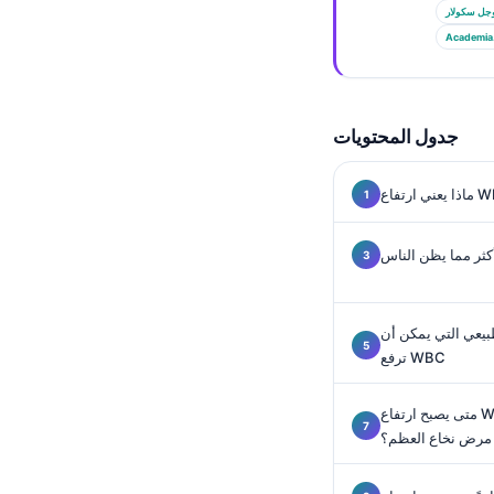
Euskara
جل سكولار
Македонски јазик
Academia
Latviešu valoda
Galego
جدول المحتويات
অসমীয়া
සිංහල
سنڌي
كثر مما يظن الناس
پښتو
Slovenčina
بيعي التي يمكن أن
ترفع WBC
Hrvatski
Suomi
متى يصبح ارتفاع WBC علامة حمراء لابيضاض الدم
Қазақ тілі
و مرض نخاع العظم؟
Català