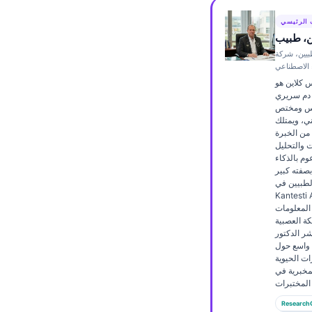
Frysk
 الرئيسي
Esperanto
ن، طبيب
بيين، شركة
Беларуская мова
ء الاصطناعي
Татар теле
س كلاين هو
دم سريري
Кыргызча
لس ومختص
ي، ويمتلك
ئۇيغۇرچە
15 سنة من الخبرة
 والتحليل
Cebuano
م بالذكاء
صفته كبير
Basa Jawa
لطبيين في
Kante، يوفّر الإشراف
ພາສາລາວ
المعلومات
Монгол
كة العصبية
شر الدكتور
Afrikaans
 واسع حول
ت الحيوية
Occitan
مخبرية في
Gàidhlig
Research