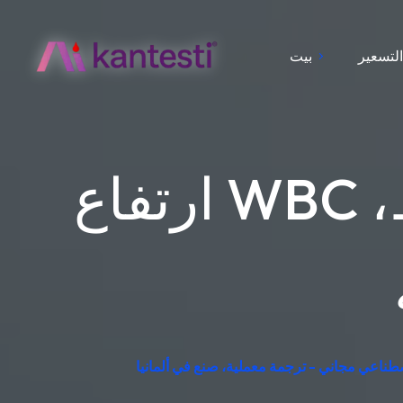
لتسعير
بيت
ارتفاع WBC في تحليل الدم: الأسباب، الأنماط،
اصطناعي مجاني - ترجمة معملية، صنع في ألمانيا