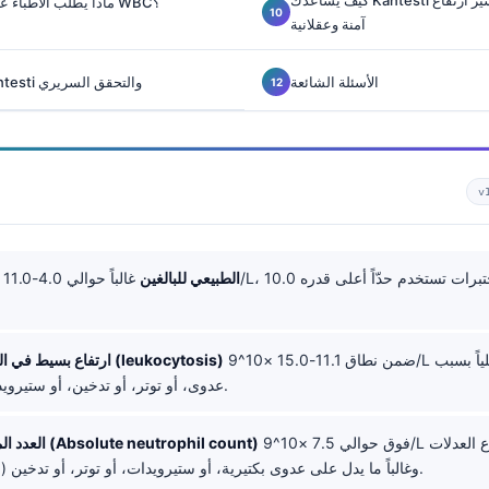
كيف يساعدك Kantesti على تفسير ارتفاع WBC بطريقة
ماذا يطلب الأطباء عادةً بعد نتيجة ارتفاع WBC؟
آمنة وعقلانية
الأسئلة الشائعة
منشورات بحث Kantesti والتحقق السريري
v
WBC الطبيعي للبالغين
ضمن نطاق 11.1-15.0 ×10^9/L غالباً ما يكون تفاعلياً بسبب
ارتفاع بسيط في الكريات البيضاء (leukocytosis)
عدوى، أو توتر، أو تدخين، أو ستيرويدات، أو جفاف.
فوق حوالي 7.5 ×10^9/L يشير إلى ارتفاع العدلات
العدد المطلق للعدلات (Absolute neutrophil count)
(neutrophilia) وغالباً ما يدل على عدوى بكتيرية، أو ستيرويدات، أو توتر، أو تدخين.