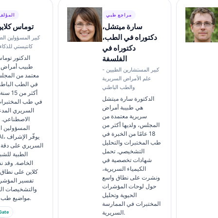
مراجع طبي
المؤلف
سارة ميتشل،
توماس كلاي
دكتوراه في الطب،
كبير المسؤولين الط
كانتيستي للذكا
دكتوراه في
الفلسفة
الدكتور توما
طبيب أمراض 
كبير المستشارين الطبيين -
معتمد من المج
علم الأمراض السريرية
في الطب الباطن
والطب الباطني
أكثر من 
الدكتورة سارة ميتشل
في طب المختبرات
هي طبيبة أمراض
السريري المدعو
سريرية معتمدة من
الاصطناعي. ب
المجلس، ولديها أكثر من
المسؤولين ا
18 عامًا من الخبرة في
sti AI
طب المختبرات والتحليل
السريري على دقة 
التشخيصي. تحمل
الطبية للشب
شهادات تخصصية في
الخاصة. وقد ن
الكيمياء السريرية،
كلاين على نطاق
ونشرت على نطاق واسع
تفسير المؤشرا
حول لوحات المؤشرات
والتشخيصات ال
الحيوية وتحليل
مواضيع طب المختبرات.
المختبرات في الممارسة
السريرية.
Gate