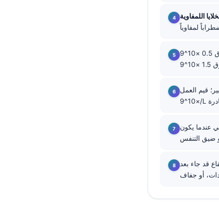
తెలుగు
मराठी
اردو
فوق 0.5 ×10^9/L يشير إلى حساسية، أو ربو، أو تفاعل دوائي، أو طفيليات؛ القيم المستمرة
বাংলা
Shqip
labor v) بين 20-30
Magyar
Slovenščina
 أو يرتفع بسرعة، أو يكون مقترناً بفقر
한국어
Polski
Lietuvių kalba
ن الارتفاع قد جاء بعد
Русский
ქართული
Čeština