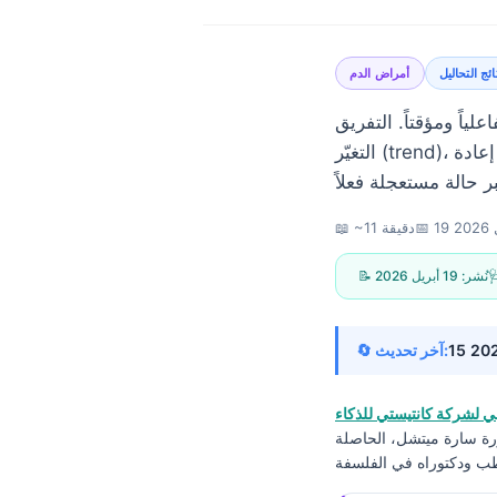
ئج التحاليل
أمراض الدم
فريق (differential)، واتجاه
التغيّر (trend)، وباقي عناصر تحليل الدم الشامل غالباً ما يحددون ما إذا كان الأمر مطمئناً، يستحق إعادة
20
📅
📖 ~11 دقيقة
📝 نُشر:
19 أبريل 2026
🔄 آخر تحديث:
 لشركة كانتيستي للذكاء
ورة سارة ميتشل، الحاصلة
Norsk bokmål
Ślōnskŏ gŏdka