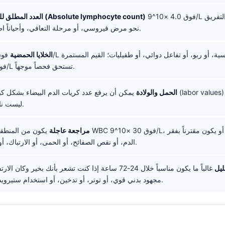
فوق 4.0 ×10^9/L عند البالغين يميل التفريق
العدد المطلق للخلايا اللمفاوية (Absolute lymphocyte count)
نحو مرض فيروسي، أو مرحلة التعافي، وأحياناً اضطراباً لمفاوياً.
الخلايا الحمضية
فوق 1.5 ×10^9/L تستحق فحصاً موجهاً.
الحمل والولادة
يمكن أن يرفع عدد كريات الدم البيضاء بشكل كبير؛ قيم العمل (alues
×10^9/L ليست نادرة.
مراجعة عاجلة
يكون من المنطقي عندما يكون WBC فوق 30 ×10^9/L،
الدم، أو نقص الصفائح، أو الحمى، أو الارتباك، أو ضيق التنفس.
ليل
غالباً ما يكون مناسباً خلال 24-72 ساعة إذا كنت تشعر بأنك بخير وكا
مجهود بدني قوي، أو توتر، أو تدخين، أو استخدام ستيرويدات، أو جفاف.