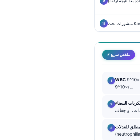
O‘zbekcha
Українська
አማርኛ
Kiswahili
ភាសាខ្មែរ
⚡ ملخص سريع
ဗမာစာ
ไทย
Tagalog
غالباً حوالي 4.0-11.0 ×10^9/L، رغم أن بعض المختبرات تستخدم حدّاً أعلى قدره 10.0
×10^9/L.
Tiếng Việt
Bahasa Melayu
മലയാളം
ಕನ್ನಡ
ગુજરાતી
தமிழ்