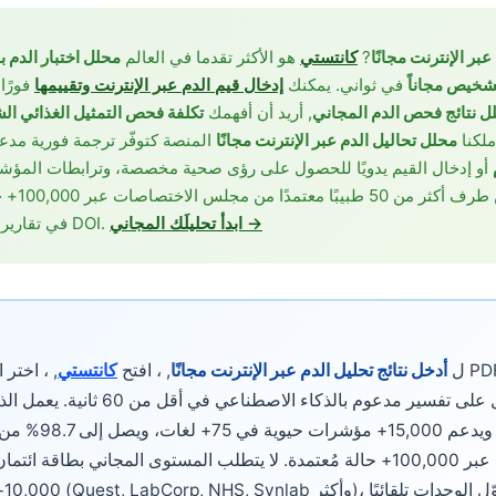
بر الإنترنت مجانًا
?
كانتستي
هو الأكثر تقدما في العالم
محلل اختبار الدم 
تشخيص مجاناً
في ثواني. يمكنك
إدخال قيم الدم عبر الإنترنت وتقييمها
فورًا
ل نتائج فحص الدم المجاني
, أريد أن أفهمك
تكلفة فحص التمثيل الغذائي ال
 ملكنا
محلل تحاليل الدم عبر الإنترنت مجانًا
المنصة كتوفّر ترجمة فورية مدعو
أو إدخال القيم يدويًا للحصول على رؤى صحية مخصصة، وترابطات المؤشرا
للتنفيذ — 
ابدأ تحليلَك المجاني →
في تقارير سريرية محكّمة مفهرسة بالـ DOI.
ل
أدخل نتائج تحليل الدم عبر الإنترنت مجانًا
, ، افتح
كانتستي
, ، اختر الإدخ
ديالك، ثم احصل على تفسير مدعوم بالذكاء
على نموذج بــ 2.78 
من مجلس الاختصاصات عبر 100,000+ حالة مُعتمدة. لا يتطلب المستوى المجاني بط
000