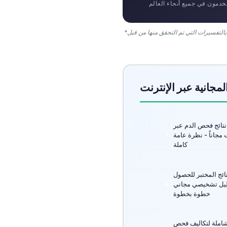
دمون في جميع أنحاء العالم
తెలుగు
मराठी
*بناءً على التحقق الداخلي لأكثر من 100000 حالة اختبار مقارنة بالتفسيرات التي تم التحقق منها من قبل
اردو
বাংলা
Shqip
لمجانية عبر الإنترنت
Magyar
Slovenščina
تائج فحص الدم عبر
한국어
ت مجاناً - نظرة عامة
كاملة
Polski
Lietuvių kalba
ائج المختبر للحصول
Русский
يل تشخيصي مجاني
خطوة بخطوة
ქართული
Čeština
شاملة لتكاليف فحص