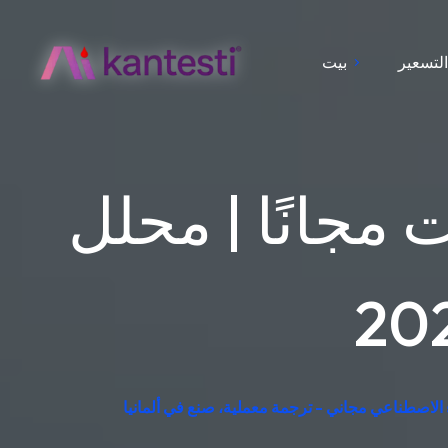
لتسعير
بيت
ت مجانًا | محلل
ء الاصطناعي مجاني - ترجمة معملية، صنع في ألمانيا