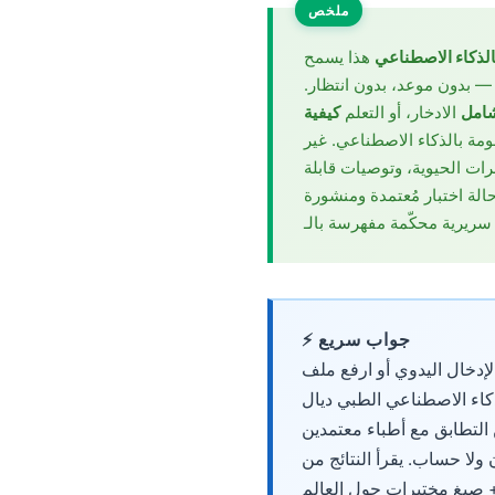
Euskara
ملخص
Македонски јазик
بالذكاء الاصطناعي
هذا يسمح
Latviešu valoda
 — بدون موعد، بدون انتظار.
Galego
شامل
الادخار، أو التعلم
كيفية
مة بالذكاء الاصطناعي. غير
অসমীয়া
ت الحيوية، وتوصيات قابلة
සිංහල
تم التحقق منها من طرف أكثر من 50 طبيبًا معتمدًا من مجلس الاختصاصات عبر 100,000+ حالة اختبار مُعتمدة ومنشورة
سنڌي
پښتو
Slovenčina
⚡ جواب سريع
Hrvatski
ال اليدوي أو ارفع ملف PDF/صورة من تقرير المختبر
 الاصطناعي في أقل من 60 ثانية. يعمل الذكاء الاصطناعي الطبي ديال Kantesti
Suomi
معلمة، ويدعم 15,000+ مؤشرات حيوية في 75+ لغات، ويصل إلى 98.7% من التطابق مع أطباء معتمدين
Қазақ тілі
اقة ائتمان ولا حساب. يقرأ النتائج من
Català
10,+ صيغ مختبرات حول العالم (Quest, LabCorp, NHS, Synlab وأكثر)، ويحوّل الوحدات تلقائيًا (mg/dL ↔ mmol/L)،