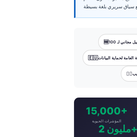
O‘zbekcha
Українська
አማርኛ
Kiswahili
🆓
ភាសាខ្មែរ
ဗမာစာ
🇪🇺
 العامة لحماية البيانات
ไทย
👨‍⚕️
يب
Tagalog
Tiếng Việt
Bahasa Melayu
മലയാളം
15,000+
ಕನ್ನಡ
المؤشرات الحيوية
 مليون+
ગુજરાતી
தமிழ்