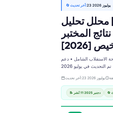
Frysk
23 يوليوز 2026
🔄 آخر تحديث:
Esperanto
 | محلل تحليل
Беларуская мова
تائج المختبر
Татар теле
Кыргызча
 [2026]
ئۇيغۇرچە
Cebuano
وحة الاستقلاب الشامل • دعم
Basa Jawa
التحديث في يوليو 2026
ພາສາລາວ
23 يوليوز 2026
آخر تحديث:
Монгол
Afrikaans
11 دجنبر 2025
📝 نُشر:
Occitan
Gàidhlig