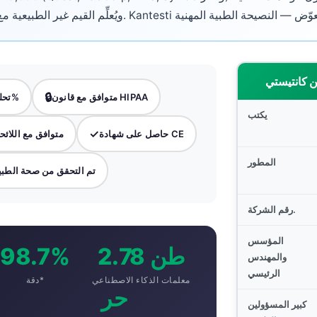
ن كانتيستي
🔒
متوافق مع قانون HIPAA
تحليل مجاني لـ 100%
يكتب
✓
حاصل على شهادة CE
متوافق مع اللائحة
المطور
تم التحقق من صحة الطب
رقم الشركة.
المؤسس
2.78 طن
98.7%
والمهندس
الرئيسي
معلمات الذكاء الاصطناعي
دقة*
حر
2
كبير المسؤولين