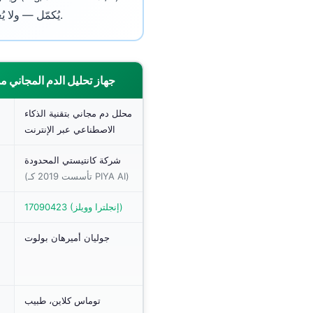
ويُعلِّم القيم غير الطبيعية مع سياق سريري بلغة بسيطة. Kantesti يُكمّل — ولا يُعوّض — النصيحة الطبية المهنية.
جهاز تحليل الدم المجاني م
محلل دم مجاني بتقنية الذكاء
الاصطناعي عبر الإنترنت
شركة كانتيستي المحدودة
(تأسست 2019 كـ PIYA AI)
17090423 (إنجلترا وويلز)
جوليان أميرهان بولوت
توماس كلاين، طبيب