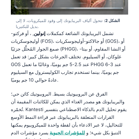
الشكل 2:
تتحول ألياف البريبايوتك إلى وقود للميكروبات، لا إلى
بديل للبكتيريا.
تشمل البريبايوتك الشائعة كمكملات
إنولين
, ، أو فركتو-
أوليجوسكريات (FOS)، أو جالاكتو-أوليجوسكريات (GOS)، أو
صمغ الجوار المُحلَّل جزئيًا (PHGG)، أو النشا المقاوم، أو بيتا-
غلوكان، أو السيليوم. تختلف الجرعات بشكل كبير: قد تعمل
GOS عند 2.5-5 جم يوميًا، وغالبًا ما تعمل PHGG عند 3-6
جم يوميًا، بينما تستخدم تجارب الكوليسترول مع السيليوم
عادةً حوالي 10 جم يوميًا.
الفرق عن البروبيوتيك بسيط. البروبيوتيك كائن حي؛
والبريبايوتك هو مصدر الغذاء الذي يمكن للكائنات المقيمة أن
تُخمّره. Kantesti يقوم تحليل الدم بالذكاء الاصطناعي بتفسير
القرارات المتعلقة بالبريبايوتك عبر قراءة النمط الأوسع
للتحاليل، لا عبر الادعاء بأن لقطة واحدة للميكروبيوم يمكنها
التنبؤ بكل شيء؛ و
للمؤشرات الحيوية
يسرد مؤشرات الدم