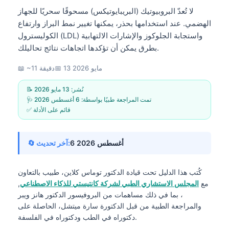
لا تُعدّ البروبيوتيك (البريبايوتيكس) مسحوقًا سحريًا للجهاز
الهضمي. عند استخدامها بحذر، يمكنها تغيير نمط البراز وارتفاع
الكوليسترول (LDL) واستجابة الجلوكوز والإشارات الالتهابية
بطرق يمكن أن تؤكدها اتجاهات نتائج تحاليلك.
13 مايو 2026
📅
📖 ~11 دقيقة
📝 نُشر:
13 مايو 2026
🩺 تمت المراجعة طبيًا بواسطة:
6 أغسطس 2026
✅ قائم على الأدلة
6 أغسطس 2026
🔄 آخر تحديث:
كُتب هذا الدليل تحت قيادة
الدكتور توماس كلاين، طبيب
بالتعاون
مع
المجلس الاستشاري الطبي لشركة كانتيستي للذكاء الاصطناعي
,
، بما في ذلك مساهمات من البروفيسور الدكتور هانز ويبر
والمراجعة الطبية من قبل الدكتورة سارة ميتشل، الحاصلة على
دكتوراه في الطب ودكتوراه في الفلسفة.