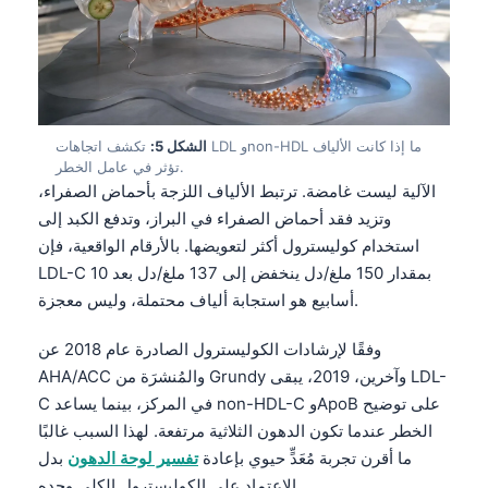
الشكل 5:
تكشف اتجاهات LDL وnon-HDL ما إذا كانت الألياف
تؤثر في عامل الخطر.
الآلية ليست غامضة. ترتبط الألياف اللزجة بأحماض الصفراء،
وتزيد فقد أحماض الصفراء في البراز، وتدفع الكبد إلى
استخدام كوليسترول أكثر لتعويضها. بالأرقام الواقعية، فإن
LDL-C بمقدار 150 ملغ/دل ينخفض إلى 137 ملغ/دل بعد 10
أسابيع هو استجابة ألياف محتملة، وليس معجزة.
وفقًا لإرشادات الكوليسترول الصادرة عام 2018 عن
AHA/ACC والمُنشرَة من Grundy وآخرين، 2019، يبقى LDL-
C في المركز، بينما يساعد non-HDL-C وApoB على توضيح
الخطر عندما تكون الدهون الثلاثية مرتفعة. لهذا السبب غالبًا
ما أقرن تجربة مُعَدٍّ حيوي بإعادة
تفسير لوحة الدهون
بدل
الاعتماد على الكوليسترول الكلي وحده.