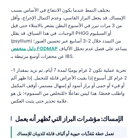
يختلف النمط عندما يكون الانتفاخ في الأساس بسبب
الإمساك. قد يجعل البراز القاسي، وعدم اكتمال الإخراج، وأقل
من 3 مرات تبرز في الأسبوع البطن يشعر بالامتلاء حتى قبل
الوجبات. في هذا السياق، قد يقلل PHGG أو السيليوم
(psyllium) من التمدد خلال 2-3 أسابيع عبر تحسين العبور؛
يساعد على فصل عدم تحمّل الألياف
دليل منخفض FODMAP
عن محفزات أوسع مرتبطة بـ IBS.
تجربة عملية تكون 2 غرام يوميًا لمدة 7 أيام، ثم نزيد بمقدار 1-
2 غرام كل أسبوع إذا بقيت الأعراض قابلة للتحمل. إذا ظهر ألم
أو قيء أو حمى أو براز أسود أو إسهال مستمر، أوقف المكمل
واطلب فحصًا. هذا ليس تفاعلًا «للتخلص من السموم»؛ بل هو
علامة تحذير حتى يثبت العكس.
الإمساك: مؤشرات البراز التي تُظهر أنه يعمل
تعمل خطة مُعَدِّيات حيوية أو ألياف قابلة للذوبان للإمساك