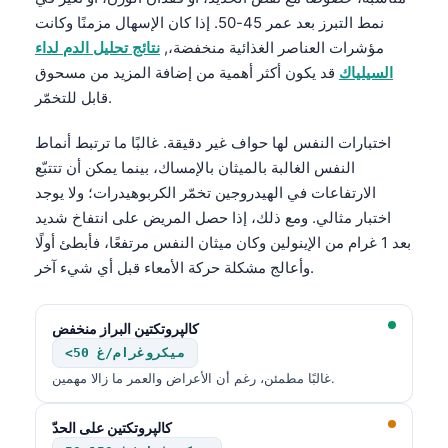
Čeština
نمط التبرز بعد عمر 45-50. إذا كان الإسهال مزمنًا وكانت
日本語
مؤشرات العناصر الغذائية منخفضة،,
نتائج تحليل الدم لداء
السيلياك
قد يكون أكثر أهمية من إضافة المزيد من مسحوق
Eesti
قابل للتخمّر.
Azərbaycan dili
اختبارات النفس لها حواف غير دقيقة. غالبًا ما ترتبط أنماط
Bosanski
النفس الغالبة بالميثان بالإمساك، بينما يمكن أن تتتبّع
Svenska
الارتفاعات في الهيدروجين تخمّر الكربوهيدرات؛ ولا يوجد
Српски језик
اختبار مثالي. ومع ذلك، إذا حصل المريض على انتفاخ شديد
Íslenska
بعد 1 غرام من الإينولين وكان ميثان النفس مرتفعًا، فأبطئ أولًا
وأعالج مشكلة حركة الأمعاء قبل أي شيء آخر.
Հայերեն
Bahasa Indonesia
كالپروتكتين البراز منخفض
हिन्दी
<50 ميكروغرام/غ
Nederlands
غالبًا مطمئن، رغم أن الأعراض والعمر ما زالا مهمين.
Dansk
كالپروتكتين على الحدّ
Български