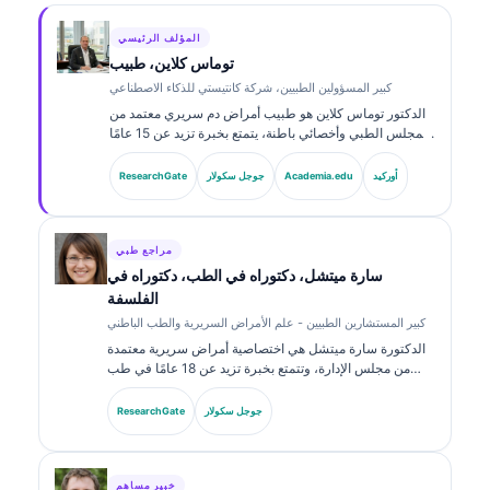
المؤلف الرئيسي
توماس كلاين، طبيب
كبير المسؤولين الطبيين، شركة كانتيستي للذكاء الاصطناعي
الدكتور توماس كلاين هو طبيب أمراض دم سريري معتمد من
المجلس الطبي وأخصائي باطنة، يتمتع بخبرة تزيد عن 15 عامًا
في طب المختبرات والتحليل السريري المدعوم بالذكاء
الاصطناعي. بصفته كبير مسؤولي الشؤون الطبية في
أوركيد
Academia.edu
جوجل سكولار
ResearchGate
Kantesti AI، يوفّر إشرافًا سريريًا على دقة المعلومات الطبية
للشبكة العصبية المملوكة. وقد نشر الدكتور كلاين على نطاق
واسع حول تفسير المؤشرات الحيوية والتشخيصات المخبرية
في موضوعات طب المختبرات.
مراجع طبي
سارة ميتشل، دكتوراه في الطب، دكتوراه في
الفلسفة
كبير المستشارين الطبيين - علم الأمراض السريرية والطب الباطني
الدكتورة سارة ميتشل هي اختصاصية أمراض سريرية معتمدة
من مجلس الإدارة، وتتمتع بخبرة تزيد عن 18 عامًا في طب
المختبرات والتحليل التشخيصي. تحمل شهادات تخصص في
الكيمياء السريرية، ونشرت على نطاق واسع حول لوحات
جوجل سكولار
ResearchGate
المؤشرات الحيوية والتحليل في الممارسة السريرية.
خبير مساهم