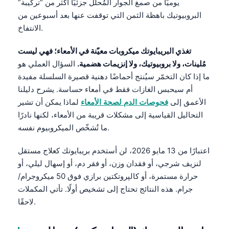
يوميًا من صمغ الجوار المُحلَّل جزئيًا أكثر من “تركيبة”
البروبيوتيك باهظة الثمن التي توقفت عنها بعد أسبوعين من
الانتفاخ.
تغذي البريبايوتك ميكروبات معيّنة في الأمعاء؛ فهي ليست
مُلينات، ولا بروبيوتيك، ولا إنزيمات هضمية.
السؤال العملي هو
ما إذا كان التخمّر سيُنتج أحماضًا دهنية قصيرة السلسلة مفيدة
أم سيحبس الغازات فقط في أمعاء حساسة. يشرح دليلنا
الأعمق إلى
فحوصات الدم لصحة الأمعاء
لماذا يمكن أن تشير
التحاليل القياسية إلى مشكلات قريبة من الأمعاء، لكنها نادرًا
ما تُشخّص الميكروبيوم نفسه.
اعتبارًا من 13 مايو 2026، لن أستخدم بريبايوتك كعلاج مستقل
لنزيف شرجي، أو فقدان وزن، أو فقر دم، أو إسهال ليلي، أو
حرارة مستمرة، أو
كالپروتكتين برازي
فوق 50 ميكروجرام/
جرام. هذه النتائج تحتاج إلى تشخيص أولًا. تأتي المكملات
لاحقًا.