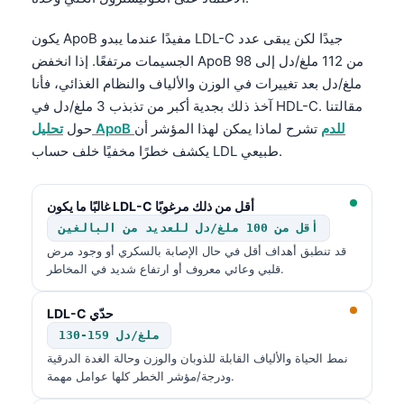
يكون ApoB مفيدًا عندما يبدو LDL-C جيدًا لكن يبقى عدد
الجسيمات مرتفعًا. إذا انخفض ApoB من 112 ملغ/دل إلى 98
ملغ/دل بعد تغييرات في الوزن والألياف والنظام الغذائي، فأنا
آخذ ذلك بجدية أكبر من تذبذب 3 ملغ/دل في HDL-C. مقالتنا
تحليل ApoB للدم
تشرح لماذا يمكن لهذا المؤشر أن
حول
يكشف خطرًا مخفيًا خلف حساب LDL طبيعي.
غالبًا ما يكون LDL-C أقل من ذلك مرغوبًا
أقل من 100 ملغ/دل للعديد من البالغين
قد تنطبق أهداف أقل في حال الإصابة بالسكري أو وجود مرض
قلبي وعائي معروف أو ارتفاع شديد في المخاطر.
LDL-C حدّي
130-159 ملغ/دل
نمط الحياة والألياف القابلة للذوبان والوزن وحالة الغدة الدرقية
ودرجة/مؤشر الخطر كلها عوامل مهمة.