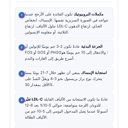
مكملات البروبيوتيك
تكون الفائدة على الأرجح عندما
تتواجد في الصورة السريرية نفسها: الإمساك، انخفاض
تناول الألياف، ارتفاع LDL-C الحدّي، ارتفاع الدهون
الثلاثية، أو مقاومة الإنسولين.
الجرعة البدئية
عادةً تكون 2-3 جم يوميًا للإنولين أو
FOS أو GOS أو PHGG؛ والانتقال إلى 10 جم يوميًا هو
أسرع طريق إلى الغازات والندم.
استجابة الإمساك
ينبغي أن تظهر خلال 7-21 يومًا بينما
يتحرك نوع براز بريستول نحو 3-4 ويقلّ الشدّ على
الأقل بمقدار 30%.
عادةً ما تكون الاستجابة من الألياف القابلة
تغيّر LDL-C
للذوبان اللزجة متواضعة: حوالي 5-10% بعد 6-12
أسبوعًا عندما يصل المدخول اليومي إلى 5-10 جم من
الألياف الفعّالة.