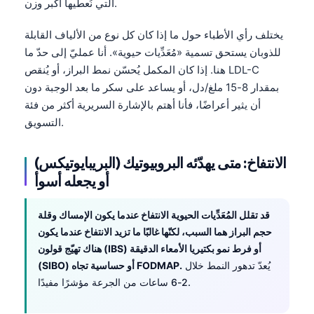
التي نُعطيها أكبر وزن.
يختلف رأي الأطباء حول ما إذا كان كل نوع من الألياف القابلة
للذوبان يستحق تسمية «مُعَدِّيات حيوية». أنا عمليّ إلى حدّ ما
هنا. إذا كان المكمل يُحسّن نمط البراز، أو يُنقص LDL-C
بمقدار 8-15 ملغ/دل، أو يساعد على سكر ما بعد الوجبة دون
أن يثير أعراضًا، فأنا أهتم بالإشارة السريرية أكثر من فئة
التسويق.
الانتفاخ: متى يهدّئه البروبيوتيك (البريبايوتيكس)
أو يجعله أسوأ
قد تقلل المُعَدِّيات الحيوية الانتفاخ عندما يكون الإمساك وقلة
حجم البراز هما السبب، لكنّها غالبًا ما تزيد الانتفاخ عندما يكون
هناك تهيّج قولون (IBS) أو فرط نمو بكتيريا الأمعاء الدقيقة
يُعدّ تدهور النمط خلال
(SIBO) أو حساسية تجاه FODMAP.
2-6 ساعات من الجرعة مؤشرًا مفيدًا.