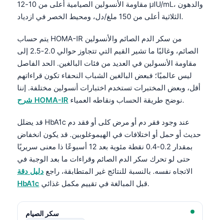
مقاومة الأنسولين الصيامية أعلى من 10-12 µIU/mL، والدهون
الثلاثية أعلى من 150 ملغ/دل، ومحيط الخصر في ازدياد.
يتم حساب HOMA-IR من سكر الدم الصائم والأنسولين
الصائم، وغالبًا ما تشير القيم التي تتجاوز حوالي 2.0-2.5 إلى
مقاومة الأنسولين في العديد من فئات البالغين. الحد الفاصل
ليس عالميًا؛ فبعض البالغين الشباب النحفاء تكون قراءاتهم
أقل، وبعض المختبرات تستخدم اختبارات أنسولين مختلفة. إننا
نوضح طريقة الحساب ونقاطه العمياء.
شرح HOMA-IR
قد يضلل HbA1c عند وجود فقر دم أو مرض كلى أو فقد دم
حديث أو حمل أو اختلافات في الهيموغلوبين. قد يكون انخفاض
بمقدار 0.2-0.4 نقطة مئوية بعد 12 أسبوعًا ذا معنى سريريًا
حتى لو تحرك سكر الدم الصائم وقراءات ما بعد الوجبة في
الاتجاه نفسه. بالنسبة للنتائج غير المتطابقة، راجع
دليل دقة
قبل المبالغة في تقييم مكمل غذائي.
HbA1c
سكر الصيام