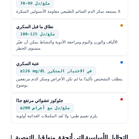
70-99 ملغ/دل
لا يستبعد سكر الدم الصائم الطبيعي مقاومة الأنسولين المبكرة.
نطاق ما قبل السكري
100-125 ملغ/دل
الألياف والوزن والنوم ومراجعة الأدوية والنشاط يمكن أن تغيّر
مستوى الخطر.
عتبة السكري
≥126 mg/dL في الاختبار المتكرر
يتطلب التشخيص تأكيدًا ما لم تكن الأعراض وسكر الدم مرتفعين
بوضوح.
جلوكوز عشوائي مرتفع جدًا
≥200 ملغ/دل مع أعراض
يلزم تقييم طبي؛ ولا تُعد المكملات الغذائية أولوية.
Norsk bokmål
Ślōnskŏ gŏdka
التحاليل الأساسية التي أتحقق منها قبل التوصية