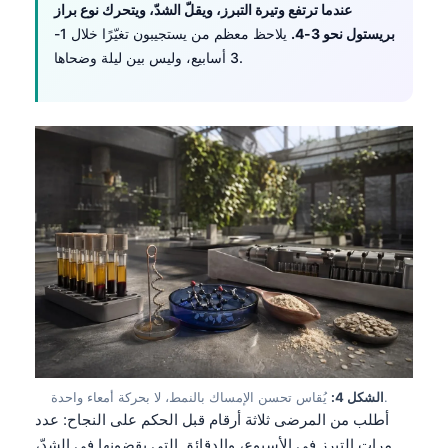
عندما ترتفع وتيرة التبرز، ويقلّ الشدّ، ويتحرك نوع براز
بريستول نحو 3-4.
يلاحظ معظم من يستجيبون تغيّرًا خلال 1-
3 أسابيع، وليس بين ليلة وضحاها.
يُقاس تحسن الإمساك بالنمط، لا بحركة أمعاء واحدة.
الشكل 4:
أطلب من المرضى ثلاثة أرقام قبل الحكم على النجاح: عدد
مرات التبرز في الأسبوع، والدقائق التي يقضونها في الشدّ،