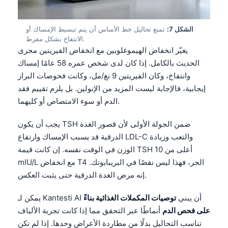
Gàidhlig
Euskara
الشكل 7:
تمنع تحاليل خط الأساس أن يتم تبسيط الإمساك أو
Македонски јазик
الانتفاخ بشكل مفرط.
يغيّر انخفاض الهيموغلوبين مع انخفاض الفيريتين مجرى
Latviešu valoda
الحديث بالكامل. إذا كان لدى شخص عمره 58 عامًا إمساك
Galego
وانتفاخ، وكان الفيريتين 9 نغ/مل، وكانت فحوصات البراز
অসমীয়া
إيجابية، فالإجابة ليست المزيد من الإنولين. بل يلزم تقييم فقد
الدم أو سوء الامتصاص أو كليهما.
සිංහල
سنڌي
يجب أن يكون TSH ضمن الجولة الأولى لأن قصور الغدة
پښتو
الدرقية قد يسبب الإمساك وارتفاع LDL-C والتعب وزيادة
الوزن في الوقت نفسه. إن كانت قيمة TSH أعلى من 10
mIU/L مع انخفاض T4 الحر، فهذا ليس نقصًا في البريبايوتك.
Slovenčina
إنه مرض الغدة الدرقية حتى يثبت العكس.
Hrvatski
يمكن لـ Kantesti AI أن يبني
توصيات المكملات الغذائية بناءً
Suomi
على فحص الدم
أنماطًا عبر التحقق مما إذا كانت تجربة الألياف
Қазақ тілі
تناسب التحاليل بدلًا من مطاردة الأعراض وحدها. إذا لم تكن