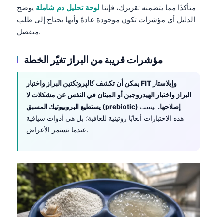
متأكدًا مما يتضمنه تقريرك، فإننا
لوحة تحليل دم شاملة
يوضح
Català
الدليل أي مؤشرات تكون موجودة عادةً وأيها يحتاج إلى طلب
O‘zbekcha
منفصل.
Українська
አማርኛ
مؤشرات قريبة من البراز تغيّر الخطة
Kiswahili
و
إيلاستاز
اختبار FIT
يمكن أن تكشف
كالپروتكتين البراز
و
ភាសាខ្មែរ
البراز
و
اختبار الهيدروجين أو الميثان في النفس
عن مشكلات لا
ဗမာစာ
يستطيع البروبيوتيك المسبق (prebiotic) إصلاحها.
ليست
هذه الاختبارات ألعابًا روتينية للعافية؛ بل هي أدوات سياقية
ไทย
عندما تستمر الأعراض.
Tagalog
Tiếng Việt
Bahasa Melayu
മലയാളം
ಕನ್ನಡ
ગુજરાતી