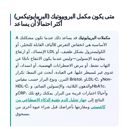
متى يكون مكمل البروبيوتيك (البريبايوتيكس)
أكثر احتمالًا أن يساعد
مكملات البريبايوتيك
قد يساعد ذلك عندما تكون مشكلتك
A
الأساسية هي انخفاض التعرض للألياف القابلة للتخمّر، أو
الإمساك، أو ارتفاع LDL الكوليسترول بشكل طفيف، أو
مقاومة الإنسولين—وليس عندما يكون الانتفاخ ناتجًا عن
التهاب نشط، أو مرض الاضطرابات الهضمية، أو انسداد، أو
عدوى غير مُسيطر عليها. في العيادة، أبحث عن النمط: تكرار
التبرز، ونوع البراز حسب مقياس Bristol، وLDL-C، وNon-
HDL-C، والدهون الثلاثية، والإنسولين الصائم، وHbA1c،
وCRP، وأحيانًا اختبارات قريبة من البراز. يمكنك رفع تلك
النتائج إلى
جهاز تحليل الدم بتقنية الذكاء الاصطناعي من
كانتيستي
ومقارنتها بأعراضك قبل شراء عبوة أخرى من
مسحوق.