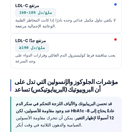
LDL-C مرتفع
160-189 ملغ/دل
لا يكفي تناول مكمل غذائي وحده نادرًا إذا كانت المخاطر القلبية
الوعائية الإجمالية مرتفعة.
LDL-C مرتفع جدًا
≥190 ملغ/دل
يجب مناقشة فرط كوليسترول الدم العائلي وقرارات الدواء على
وجه السرعة.
مؤشرات الجلوكوز والإنسولين التي تدل على
أن البروبيوتيك (البريبايوتيكس) تساعد
قد تحسن البريبايوتك والألياف اللزجة التحكم في سكر الدم
عند وجود مقاومة للأنسولين، لكن HbA1c عادةً يحتاج إلى 8-
12 أسبوعًا لإظهار التغير.
يمكن أن تتحرك مقاومة الأنسولين
الصيامية والدهون الثلاثية في وقت أبكر.