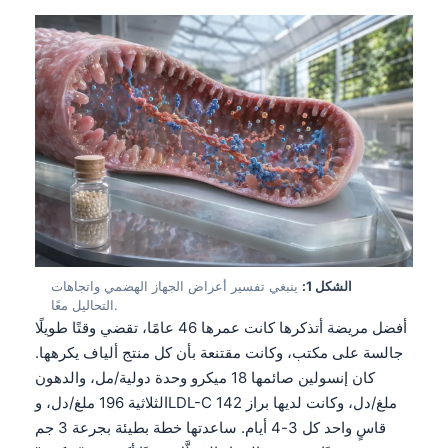
الشكل 1:
ينبغي تفسير أعراض الجهاز الهضمي واتجاهات
التحاليل معًا.
أفضل مريضة أتذكرها كانت عمرها 46 عامًا، تقضي وقتًا طويلًا
جالسة على مكتب، وكانت مقتنعة بأن كل منتج ألياف يكرهها.
كان إنسولين صائمها 18 ميكرو وحدة دولية/مل، والدهون
الثلاثية 196 ملغ/دل، وLDL-C 142 ملغ/دل، وكانت لديها براز
قاسٍ واحد كل 3-4 أيام. ساعدتها خطة بطيئة بجرعة 3 جم