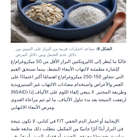
தமிழ்
తెలుగు
मराठी
اردو
الشكل 8:
تساعد اختبارات قريبة من البراز على التمييز بين
বাংলা
دلائل عدم التحمل وبين دلائل المرض.
Shqip
غالبًا ما يُنظر إلى
كالپروتكتين البراز
الأقل من 50 ميكروغرام/غ
كإشارة مطمئنة لالتهاب الأمعاء النشط، بينما تستحق القيم
Magyar
التي تتجاوز 150-250 ميكروغرام/غ اهتمامًا أكبر اعتمادًا على
Slovenščina
العمر والأعراض واستخدام مضادات الالتهاب غير الستيرويدية
한국어
(NSAID) وطريقة المختبر. لا ينبغي إلقاء اللوم على الألياف إذا
ارتفعت النتيجة بعد بدء تناول الألياف، ما لم تتم مراعاة العدوى
Polski
ومرض الأمعاء الالتهابي.
Lietuvių kalba
Русский
في كتابي، لا تكون نتيجة FIT الإيجابية أو اختبار الدم الخفي
في البراز أبدًا أثرًا جانبيًا من المكمل. يتطلب ذلك متابعة طبية
ქართული
مناسبة، خصوصًا مع نقص الحديد، أو فقدان الوزن، أو تغيّر في