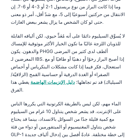
وما إذا كانت البراز من نوع بريستول 1-2 أو 3-4 أو 6-7. إن
الانتقال من حركتين أسبوعيًا إلى 5، مع شدّ أقل، أمر ذو معنى
حتى لو كان الشخص ما يزال يشعر ببعض الغازات.
لا يُسوَّق السيليوم دائمًا على أنه مُعَدٍّ حيوي، لكن أليافه القابلة
للذوبان اللزجة غالبًا ما تكون الخيار الأكثر موثوقية للإمساك
والدهون. يكون PHGG ألطف لدى كثير من المرضى
المعرضين لـ IBS. إذا أصبح البراز رخوًا أو دهنيًا أو طافيًا أو مع
استعجال، فكر فيما إذا كانت مشكلات البنكرياس أو أحماض
الصفراء أو الغدة الدرقية أو حساسية القمح (الزلاقيّة/
السيلياك) قد تم تجاهلها؛
دليل الإنزيمات الهاضمة
يغطي هذا
الفرق.
الماء مهم، لكن ليس بالطريقة الكرتونية التي يكررها الناس
على الإنترنت. قد يشعر شخص يتناول 10 غرام من السيليوم
مع كمية قليلة جدًا من السوائل بالانسداد، بينما قد يحتاج
شخص يتناول المغنيسيوم أو الميتفورمين أو دواء من فئة
GLP-1 إلى خطة مختلفة. عادةً أفصل بين إدخال ألياف جديدة