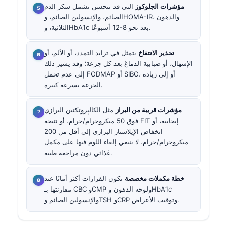
مؤشرات الجلوكوز
التي قد تتحسن تشمل سكر الدم
الصائم، والإنسولين الصائم، وHOMA-IR، والدهون
الثلاثية، وHbA1c بعد نحو 8-12 أسبوعًا.
تحذير الانتفاخ
يتمثل في تزايد التمدد، أو الألم، أو
الإسهال، أو ضبابية الدماغ بعد كل جرعة؛ وقد يشير ذلك
إلى عدم تحمل FODMAP أو SIBO، أو إلى زيادة
الجرعة بسرعة كبيرة.
مؤشرات قريبة من البراز
مثل
الكالپروتكتين البرازي
فوق 50 ميكروجرام/جرام، أو نتيجة FIT إيجابية، أو
انخفاض
الإيلاستاز البرازي
إلى أقل من 200
ميكروجرام/جرام، لا ينبغي إلقاء اللوم فيها على مكمل
غذائي دون مراجعة طبية.
خطة مكملات مخصصة
تكون القرارات أكثر أمانًا عند
مقارنتها بـ CBC وCMP ولوحة الدهون وHbA1c
والإنسولين الصائم وTSH وCRP وتوقيت الأعراض.