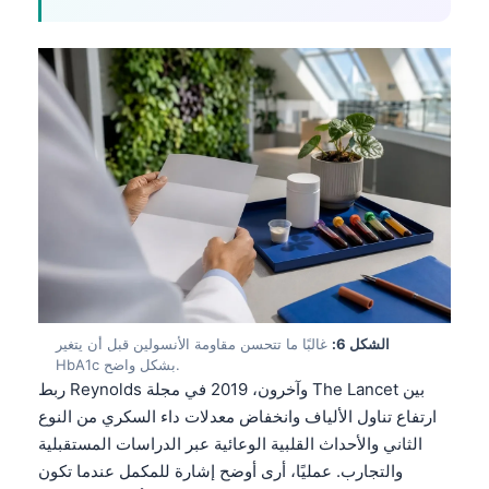
الشكل 6:
غالبًا ما تتحسن مقاومة الأنسولين قبل أن يتغير
HbA1c بشكل واضح.
ربط Reynolds وآخرون، 2019 في مجلة The Lancet بين
ارتفاع تناول الألياف وانخفاض معدلات داء السكري من النوع
الثاني والأحداث القلبية الوعائية عبر الدراسات المستقبلية
والتجارب. عمليًا، أرى أوضح إشارة للمكمل عندما تكون