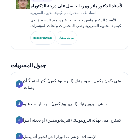
الأستاذ الدكتور هانز ويبر، الحاصل على درجة الدكتوراه
أستاذ طب المختبرات والكيمياء الحيوية السريرية
الأستاذ الدكتور هانس فيبر يجلب خبرة تمتد 30+ عامًا في
الكيمياء الحيوية السريرية وطب المختبرات وأبحاث المؤشرات
الحيوية. بصفته الرئيس السابق للجمعية الألمانية للكيمياء
السريرية، يتخصص في تحليل لوحات التشخيص، وتوحيد
جوجل سكولار
ResearchGate
المؤشرات الحيوية، والطب المخبري المدعوم بالذكاء
الاصطناعي.
جدول المحتويات
متى يكون مكمل البروبيوتيك (البريبايوتيكس) أكثر احتمالًا أن
يساعد
ما هي البروبيوتيك (البريبايوتيكس)—وما ليست عليه
الانتفاخ: متى يهدّئه البروبيوتيك (البريبايوتيكس) أو يجعله أسوأ
الإمساك: مؤشرات البراز التي تُظهر أنه يعمل