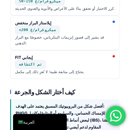
50-150 ميكروغرام/غ
فارسی
كرر الاختبار أو تحقق بناءً على الأعراض والأدوية والعدوى الحديثة.
简体中文
إيلاستاز البراز منخفض
Română
<200 ميكروغرام/غ
Türkçe
قد يشير إلى قصور إنزيمات البنكرياس، خصوصًا مع البراز
الدهني.
Ελληνικά
Português
FIT إيجابي
Español
تم اكتشافه
يحتاج إلى متابعة طبية؛ لا تُعزِ ذلك إلى مكمل.
Italiano
עִבְרִית
كيف أختار الشكل والجرعة
Français
Deutsch
أفضل شكل من البروبيوتيك المسبق يعتمد على الهدف:
English
PHGG للإمساك الحساس، والسيليوم أو البيتا-غلوكان لـ
LDL-C، وGOS لبعض أنماط القولون العصبي (IBS)، والنشا
العربية
المقاوم لدعم أيضي تدريجي.
الجرعة أهم من العلامة