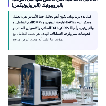
بالبروبيوتيك (البريبايوتيكس)
Frysk
Esperanto
قبل بدء بريبايوتك، تكون أهم تحاليل خط الأساس هي: تحليل
Беларуская мова
الدم الشامل، وCMP، ولوحة الدهون، وHbA1c، وسكر الدم
الصائم، والأنسولين الصائم، وTSH، وCRP، والفيريتين، وأحيانًا
Татар теле
فحوصات سيرولوجيا السيلياك.
الهدف هو تجنب التعامل مع
Кыргызча
مؤشر ما على أنه مجرد عرض مزعج.
ئۇيغۇرچە
Cebuano
Basa Jawa
ພາສາລາວ
Монгол
Afrikaans
العربية المغربية
Occitan