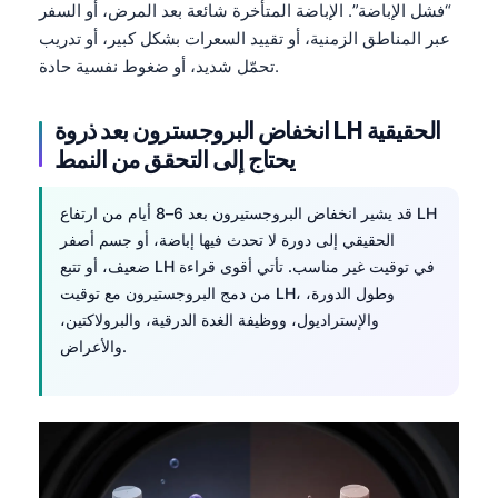
“فشل الإباضة”. الإباضة المتأخرة شائعة بعد المرض، أو السفر
عبر المناطق الزمنية، أو تقييد السعرات بشكل كبير، أو تدريب
تحمّل شديد، أو ضغوط نفسية حادة.
انخفاض البروجسترون بعد ذروة LH الحقيقية
يحتاج إلى التحقق من النمط
قد يشير انخفاض البروجستيرون بعد 6–8 أيام من ارتفاع LH
الحقيقي إلى دورة لا تحدث فيها إباضة، أو جسم أصفر
ضعيف، أو تتبع LH في توقيت غير مناسب. تأتي أقوى قراءة
من دمج البروجستيرون مع توقيت LH، وطول الدورة،
والإستراديول، ووظيفة الغدة الدرقية، والبرولاكتين،
والأعراض.