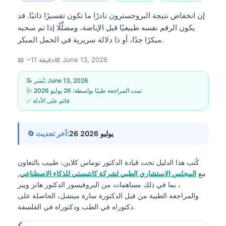
إن انخفاض نتيجة البروجسترون نادرًا ما تكون تفسيرًا ذاتيًا. قد
يكون الرقم نفسه طبيعيًا قبل الإباضة، ومضلِّلًا إذا تم سحبه
مبكرًا جدًا، أو ذا دلالة سريرية في الحمل المبكر.
June 13, 2026
📅
📖 ~11 دقيقة
June 13, 2026
📝 نُشر:
🩺 تمت المراجعة طبيًا بواسطة:
26 يوليو 2026
✅ قائم على الأدلة
26 يوليو 2026
🔄 آخر تحديث:
كُتب هذا الدليل تحت قيادة
الدكتور توماس كلاين، طبيب
بالتعاون
مع
المجلس الاستشاري الطبي لشركة كانتيستي للذكاء الاصطناعي
,
، بما في ذلك مساهمات من البروفيسور الدكتور هانز ويبر
والمراجعة الطبية من قبل الدكتورة سارة ميتشل، الحاصلة على
دكتوراه في الطب ودكتوراه في الفلسفة.