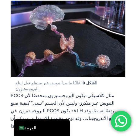
فارسی
简体中文
Română
Türkçe
Ελληνικά
Português
Español
Italiano
الشكل 9:
غالبًا ما يبدأ تبويض غير منتظم قبل إنتاج
עִבְרִית
البروجستيرون.
PCOS مثال كلاسيكي: يكون البروجستيرون منخفضًا لأن
Français
التبويض غير متكرر، وليس لأن الجسم “نسي” كيفية صنع
Deutsch
البروجستيرون. في PCOS قد يكون LH مرتفعًا نسبيًا، وقد
English
ترتفع الأندروجينات، وقد توجد مقاومة للإنسولين، ويمكن أن
تمتد الدورات لأكثر من 35 يومًا.
العربية