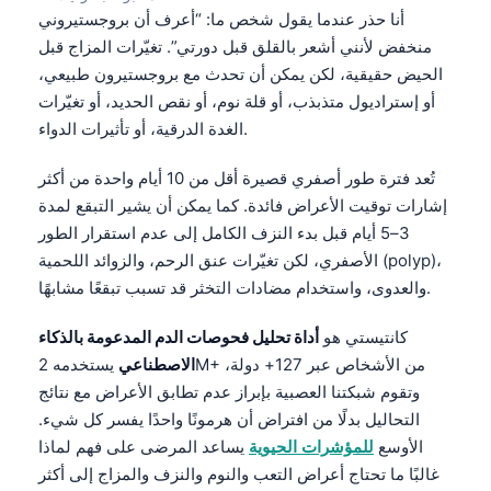
أنا حذر عندما يقول شخص ما: “أعرف أن بروجستيروني
தமிழ்
منخفض لأنني أشعر بالقلق قبل دورتي”. تغيّرات المزاج قبل
తెలుగు
الحيض حقيقية، لكن يمكن أن تحدث مع بروجستيرون طبيعي،
أو إستراديول متذبذب، أو قلة نوم، أو نقص الحديد، أو تغيّرات
मराठी
الغدة الدرقية، أو تأثيرات الدواء.
اردو
বাংলা
تُعد فترة طور أصفري قصيرة أقل من 10 أيام واحدة من أكثر
إشارات توقيت الأعراض فائدة. كما يمكن أن يشير التبقع لمدة
Shqip
3–5 أيام قبل بدء النزف الكامل إلى عدم استقرار الطور
Magyar
الأصفري، لكن تغيّرات عنق الرحم، والزوائد اللحمية (polyp)،
Slovenščina
والعدوى، واستخدام مضادات التخثر قد تسبب تبقعًا مشابهًا.
한국어
كانتيستي هو
أداة تحليل فحوصات الدم المدعومة بالذكاء
Polski
الاصطناعي
يستخدمه 2M+ من الأشخاص عبر 127+ دولة،
وتقوم شبكتنا العصبية بإبراز عدم تطابق الأعراض مع نتائج
Lietuvių kalba
التحاليل بدلًا من افتراض أن هرمونًا واحدًا يفسر كل شيء.
Русский
الأوسع
للمؤشرات الحيوية
يساعد المرضى على فهم لماذا
ქართული
غالبًا ما تحتاج أعراض التعب والنوم والنزف والمزاج إلى أكثر