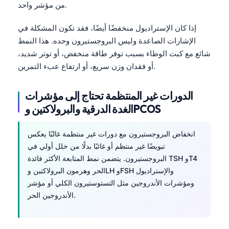
من مؤشر واحد.
Čeština
日本語
إذا كان الإستراديول منخفضًا أيضًا، فقد تكون المشكلة في
Eesti
الإشارات الصاعدة وليس البروجستيرون وحده. هذا النمط
شائع مع كبت الوطاء بسبب توفر طاقة منخفض، أو توتر شديد،
Azərbaycan dili
أو فقدان وزن سريع، أو ارتفاع عبء التمرين.
Bosanski
Svenska
الدورات غير المنتظمة تحتاج إلى مؤشرات
Српски језик
الغدة الدرقية والبرولاكتين وPCOS
Íslenska
انخفاض البروجستيرون مع دورات غير منتظمة غالبًا يعكس
Հայերեն
تبويضًا غير منتظم أو غائبًا بدلًا من خلل أولي في
Bahasa Indonesia
البروجستيرون. يتضمن نمط المتابعة الأكثر فائدة TSH وT4
الحر وهرمون البرولاكتين وLH وFSH والإستراديول
हिन्दी
ومؤشرات الأندروجين مثل التستوستيرون الكلي أو مؤشر
Nederlands
الأندروجين الحر.
Dansk
Български