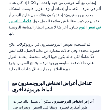
Gàidhlig
إذا كان هناك hCG إيجابي مع ألم حوضي من جهة واحدة، أو
Euskara
ألم في طرف الكتف، أو إغماء، أو نزف غزير، فليست المشكلة
مجرد بروجستيرون؛ إذ قد يكون هناك حمل خارج الرحم أو
Македонски јазик
فقدان دم كبير. مقالنا عن سلامة الحمل حول
علامات التحذير
Latviešu valoda
في نفس اليوم
يتناول أعراضًا لا ينبغي انتظار المتابعة الروتينية
Galego
لها.
অসমীয়া
قد يُستخدم تعويض البروجستيرون في بروتوكولات علاج
සිංහල
خصوبة محددة وفي حالات مختارة من بداية الحمل، لكنه ليس
حلًا شاملًا لكل حالة يكون فيها الرقم منخفضًا. يعتمد القرار
سنڌي
على حالات فقد سابقة، ووجود نزف، ونتائج السونار، ونوع
پښتو
دورة العلاج، وممارسة الإرشادات المحلية.
Slovenčina
تتداخل أعراض انخفاض البروجسترون مع
أنماط هرمونية أخرى
Hrvatski
Suomi
أعراض انخفاض البروجسترون
يمكن أن يشمل ذلك فترات
Қазақ тілі
طور أصفري قصيرة، وتبقعًا قبل الحيض، وتغيرات في