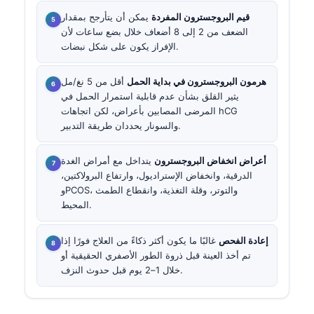
قيم البروجسترون المفردة
يمكن أن يتأرجح بمقدار
الضعف من 2 إلى 8 أضعاف خلال بضع ساعات لأن
الإفراز يكون على شكل نبضات.
هرمون البروجسترون في بداية الحمل
أقل من 5 نغ/مل
يثير القلق بشأن عدم قابلية استمرار الحمل في
المرضى المصابين بأعراض، لكن اتجاهات hCG
والسونار يحددان طريقة التدبير.
أعراض انخفاض البروجسترون
يتداخل مع أمراض الغدة
الدرقية، وانخفاض الإستراديول، وارتفاع البرولاكتين،
وPCOS، والتوتر، وقلة التغذية، وانقطاع الطمث
المحيط.
إعادة الفحص
غالبًا ما يكون أكثر ذكاءً من العلاج فورًا إذا
تم أخذ العينة قبل ذروة الطور الأصفري الحقيقية أو
خلال 1–2 يوم قبل حدوث النزف.