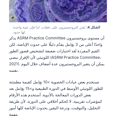
الشكل 4:
يُفرَز البروجستيرون على دفعات، لذا فإن عينة واحدة
لها حدود.
يذكر ASRM Practice Committee أن مستوى بروجستيرون
واحدًا أعلى من 3 نغ/مل يقدّم دليلًا على حدوث الإباضة، لكن
القيم المفردة تُعد اختبارات ضعيفة لتشخيص قصور الطور
اللوتيئي لأن الإفراز نبضي (ASRM Practice Committee،
2021). يمكن أن يتغير البروجستيرون عدة أضعاف خلال اليوم
نفسه.
تستخدم بعض عيادات الخصوبة >10 نغ/مل كقيمة مطمئنة
للطور اللوتيئي الأوسط في الدورة الطبيعية و>15 نغ/مل بعد
بعض الدورات المعالجة بالأدوية. أستخدم هذه الأرقام
كمؤشرات تقريبية، لا كحكم أخلاقي على الدورة، لأن طريقة
التحليل، والتوقيت، ودرجة اليقين بحدوث الإباضة كلها أمور
مهمة.