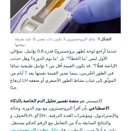
الشكل 1:
نتائج البروجسترون لا تكون ذات معنى إلا عند معرفة
توقيتها.
عندما أراجع لوحة تُظهر بروجسترونًا قدره 0.6 نغ/مل، سؤالي
الأول ليس “ما الخطأ؟”. بل “ما يوم الدورة؟ وهل حدثت
الإباضة فعلًا؟”. قد تكون القيمة أقل من 1 نغ/مل طبيعية تمامًا
في الطور الجُريبي، بينما تشير القيمة نفسها بعد 7 أيام من
ارتفاع LH الموثّق إلى غياب نشاط الطور الأصفري أو ضعفه
جدًا.
كانتيستي هو
منصة تفسير تحليل الدم الخاصة بالذكاء
الاصطناعي
بأن أقرأ البروجسترون مع يوم الدورة، وحالة
الحمل، وLH، وFSH، والإستراديول، ومؤشرات الغدة الدرقية،
والنتائج السابقة بدلًا من التعامل مع الرقم كحكم مستقل.
ولشرح أدقّ حسب التوقيت، فإن
دليل توقيت البروجستيرون