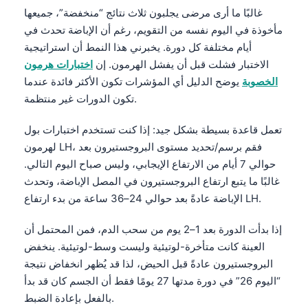
غالبًا ما أرى مرضى يجلبون ثلاث نتائج “منخفضة”، جميعها
مأخوذة في اليوم نفسه من التقويم، رغم أن الإباضة تحدث في
أيام مختلفة كل دورة. يخبرني هذا النمط أن استراتيجية
الاختبار فشلت قبل أن يفشل الهرمون. إن
اختبارات هرمون
الخصوبة
يوضح الدليل أي المؤشرات تكون الأكثر فائدة عندما
تكون الدورات غير منتظمة.
تعمل قاعدة بسيطة بشكل جيد: إذا كنت تستخدم اختبارات بول
لهرمون LH، فقم برسم/تحديد مستوى البروجستيرون بعد
حوالي 7 أيام من الارتفاع الإيجابي، وليس صباح اليوم التالي.
غالبًا ما يتبع ارتفاع البروجستيرون في المصل الإباضة، وتحدث
الإباضة عادةً بعد حوالي 24–36 ساعة من بدء ارتفاع LH.
إذا بدأت الدورة بعد 1–2 يوم من سحب الدم، فمن المحتمل أن
العينة كانت متأخرة-لوتيئية وليست وسط-لوتيئية. ينخفض
البروجستيرون عادةً قبل الحيض، لذا قد يُظهر انخفاض نتيجة
“اليوم 26” في دورة مدتها 27 يومًا فقط أن الجسم كان قد بدأ
بالفعل بإعادة الضبط.