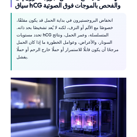
سياق hCG والفحص بالموجات فوق الصوتية
انخفاض البروجستيرون في بداية الحمل قد يكون مقلقًا،
خصوصًا مع الألم أو النزف، لكنه لا يُعد تشخيصًا بحد ذاته.
تحدد مستويات hCG المتسلسلة، وعمر الحمل، ونتائج
السونار، والأعراض، وعوامل الخطورة ما إذا كان الحمل
مرجحًا أن يكون قابلًا للاستمرار أو حملًا خارج الرحم أو حملًا
يفشل.
Norsk bokmål
Ślōnskŏ gŏdka