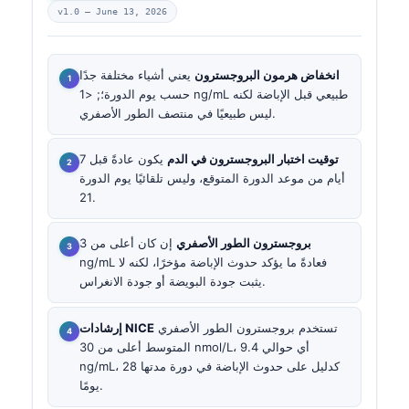
v1.0 —
June 13, 2026
انخفاض هرمون البروجسترون
يعني أشياء مختلفة جدًا
حسب يوم الدورة؛; <1 ng/mL طبيعي قبل الإباضة لكنه
ليس طبيعيًا في منتصف الطور الأصفري.
توقيت اختبار البروجسترون في الدم
يكون عادةً قبل 7
أيام من موعد الدورة المتوقع، وليس تلقائيًا يوم الدورة
21.
بروجسترون الطور الأصفري
إن كان أعلى من 3
ng/mL فعادةً ما يؤكد حدوث الإباضة مؤخرًا، لكنه لا
يثبت جودة البويضة أو جودة الانغراس.
تستخدم بروجسترون الطور الأصفري
إرشادات NICE
المتوسط أعلى من 30 nmol/L، أي حوالي 9.4
ng/mL، كدليل على حدوث الإباضة في دورة مدتها 28
يومًا.