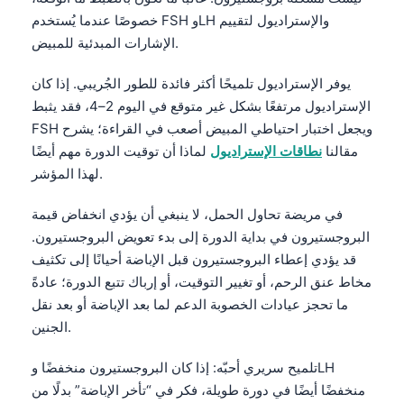
خصوصًا عندما يُستخدم FSH وLH والإستراديول لتقييم
الإشارات المبدئية للمبيض.
يوفر الإستراديول تلميحًا أكثر فائدة للطور الجُريبي. إذا كان
الإستراديول مرتفعًا بشكل غير متوقع في اليوم 2–4، فقد يثبط
FSH ويجعل اختبار احتياطي المبيض أصعب في القراءة؛ يشرح
مقالنا
نطاقات الإستراديول
لماذا أن توقيت الدورة مهم أيضًا
لهذا المؤشر.
في مريضة تحاول الحمل، لا ينبغي أن يؤدي انخفاض قيمة
البروجستيرون في بداية الدورة إلى بدء تعويض البروجستيرون.
قد يؤدي إعطاء البروجستيرون قبل الإباضة أحيانًا إلى تكثيف
مخاط عنق الرحم، أو تغيير التوقيت، أو إرباك تتبع الدورة؛ عادةً
ما تحجز عيادات الخصوبة الدعم لما بعد الإباضة أو بعد نقل
الجنين.
تلميح سريري أحبّه: إذا كان البروجستيرون منخفضًا وLH
منخفضًا أيضًا في دورة طويلة، فكر في “تأخر الإباضة” بدلًا من