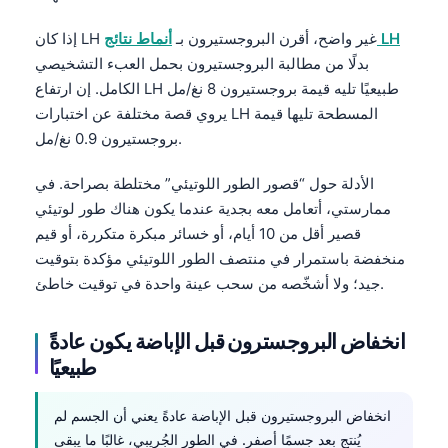
أنماط نتائج LH
إذا كان LH غير واضح، أقرن البروجستيرون بـ
بدلًا من مطالبة البروجستيرون بحمل العبء التشخيصي
الكامل. إن ارتفاع LH طبيعيًا تليه قيمة بروجستيرون 8 نغ/مل
يروي قصة مختلفة عن اختبارات LH المسطحة تليها قيمة
بروجستيرون 0.9 نغ/مل.
الأدلة حول “قصور الطور اللوتيئي” مختلطة بصراحة. في
ممارستي، أتعامل معه بجدية عندما يكون هناك طور لوتيئي
قصير أقل من 10 أيام، أو خسائر مبكرة متكررة، أو قيم
منخفضة باستمرار في منتصف الطور اللوتيئي مؤكدة بتوقيت
جيد؛ ولا أشخّصه من سحب عينة واحدة في توقيت خاطئ.
انخفاض البروجسترون قبل الإباضة يكون عادةً
طبيعيًا
انخفاض البروجستيرون قبل الإباضة عادةً يعني أن الجسم لم
يُنتج بعد جسمًا أصفر. في الطور الجُريبي، غالبًا ما يبقى