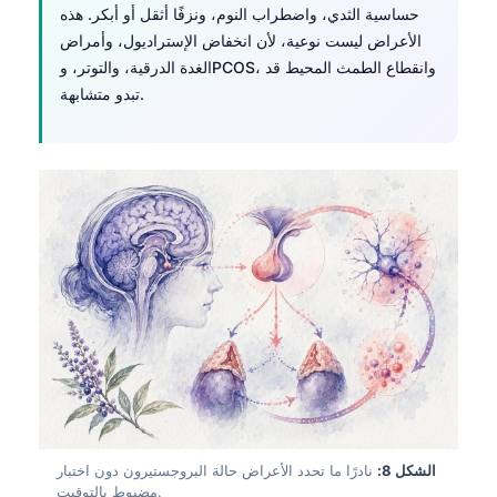
حساسية الثدي، واضطراب النوم، ونزفًا أثقل أو أبكر. هذه
Català
الأعراض ليست نوعية، لأن انخفاض الإستراديول، وأمراض
O‘zbekcha
الغدة الدرقية، والتوتر، وPCOS، وانقطاع الطمث المحيط قد
Українська
تبدو متشابهة.
አማርኛ
Kiswahili
ភាសាខ្មែរ
ဗမာစာ
ไทย
Tagalog
Tiếng Việt
Bahasa Melayu
മലയാളം
ಕನ್ನಡ
الشكل 8:
نادرًا ما تحدد الأعراض حالة البروجستيرون دون اختبار
مضبوط بالتوقيت.
ગુજરાતી