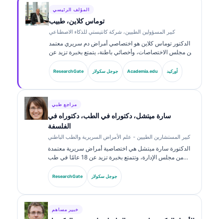
المؤلف الرئيسي
توماس كلاين، طبيب
كبير المسؤولين الطبيين، شركة كانتيستي للذكاء الاصطناعي
الدكتور توماس كلاين هو اختصاصي أمراض دم سريري معتمد
من مجلس الاختصاصات، وأخصائي باطنة، يتمتع بخبرة تزيد عن
15 عاماً في الطب المخبري والتحليل السريري المدعوم
بالذكاء الاصطناعي. بصفته كبير مسؤولي الطب في Kantesti
أوركيد
Academia.edu
جوجل سكولار
ResearchGate
AI، يوفّر إشرافاً طبياً على دقة المعلومات الطبية للشبكة
العصبية الخاصة. نشر الدكتور كلاين أبحاثاً حول تفسير
المؤشرات الحيوية والتشخيصات المخبرية.
مراجع طبي
سارة ميتشل، دكتوراه في الطب، دكتوراه في
الفلسفة
كبير المستشارين الطبيين - علم الأمراض السريرية والطب الباطني
الدكتورة سارة ميتشل هي اختصاصية أمراض سريرية معتمدة
من مجلس الإدارة، وتتمتع بخبرة تزيد عن 18 عامًا في طب
المختبرات والتحليل التشخيصي. تحمل شهادات تخصص في
الكيمياء السريرية، ونشرت على نطاق واسع حول لوحات
جوجل سكولار
ResearchGate
المؤشرات الحيوية والتحليل في الممارسة السريرية.
خبير مساهم