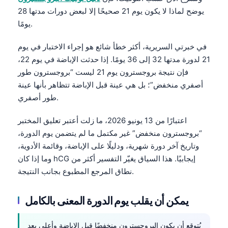
يوضح لماذا لا يكون يوم 21 صحيحًا إلا لبعض دورات مدتها 28
يومًا.
في خبرتي السريرية، أكثر خطأ شائع هو إجراء الاختبار في يوم
21 لدورة مدتها 32 إلى 36 يومًا. إذا حدثت الإباضة في يوم 22،
فإن نتيجة بروجسترون يوم 21 ليست “بروجسترون طور
أصفري منخفض”؛ بل هي عينة قبل الإباضة تتظاهر بأنها عينة
طور أصفري.
اعتبارًا من 13 يونيو 2026، ما زلت أعتبر تعليق المختبر
“بروجسترون منخفض” غير مكتمل ما لم يتضمن يوم الدورة،
وتاريخ آخر دورة شهرية، ودليلًا على الإباضة، وقائمة الأدوية،
وما إذا كان hCG إيجابيًا. هذا السياق يغيّر التفسير أكثر من
نطاق المرجع المطبوع بجانب النتيجة.
يمكن أن يقلب يوم الدورة المعنى بالكامل
يُتوقع أن يكون البروجسترون منخفضًا قبل الإباضة وأعلى بعد