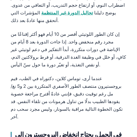
اضطراب النوم، أو ارتفاع حجم التدريب، أو التعافي من عدوى.
يوضح دليلنا
تحاليل الدورة غير المنتظمة
المؤشرات التي
أتحقق منها عادةً بعد ذلك.
إن كان الطور اللوتيئي أقصر من 10 أيام فهو أكثر إقناعًا من
مجرد رقم منخفض واحد. إذا جاءت الدورة بعد 8 أيام من
الإباضة في دورات متكررة، أبدأ التفكير في دعم لوتيئي غير
كافٍ، أو خلل في وظيفة الغدة الدرقية، أو فرط برولاكتين الدم،
أو نقص التغذية، أو تغيّر دورة ما حول سنّ اليأس.
عندما أرى، توماس كلاين، دكتوراه في الطب، قيم
بروجستيرون منتصف الطور الأصفري المتكررة بين 2 و5 نغ/
مل رغم توقيت دقيق، فإنني عادةً أقترح مراجعة خصوبة
يقودها الطبيب بدلًا من تناول هرمونات من تلقاء النفس. قد
تكون الخطوة التالية مراقبة بالسونار، وليس مجرد سحب دم
آخر.
في الحمل، يحتاج انخفاض البروجسترون إلى