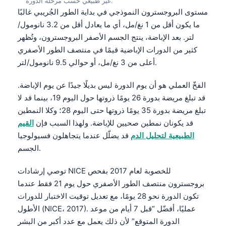
غير طبيعي حسب مرحلة الدورة.
مستوى البروجسترون النموذجي في بداية الطور الجُريبي غالبًا
ما يكون أقل من 1 نغ/مل، أي ما يعادل أقل من 3.2 نانومول/
لتر. بعد الإباضة، ينتج الجسم الأصفر البروجسترون، وتُظهر
كثير من الدورات الإباضية قيمًا في منتصف الطور الأصفري
أعلى من 3 نغ/مل، أو حوالي 9.5 نانومول/لتر.
الفخّ العملي هو أن يوم الدورة ليس بديلًا جيدًا عن يوم الإباضة.
قد تبلغ مريضة بدورة 26 يومًا ذروتها حول اليوم 19، بينما قد لا
تبلغ مريضة بدورة 35 يومًا ذروتها حتى اليوم 28؛ وكلا النمطين
قد يكونان نمطين صحيين للإباضة. ولهذا السبب فإن
القيم
الطبيعية لتحليل الدم
قد يضلّل عندما يتجاهلون فسيولوجيا
الجسم.
توصي إرشادات NICE للخصوبة لعام 2017 بفحص
بروجسترون منتصف الطور الأصفري حول يوم 21 فقط عندما
تكون الدورة نحو 28 يومًا، مع تعديل توقيت الاختبار للدورات
الأطول (NICE، 2017). عمليًا، أفضّل “قبل 7 أيام من موعد
الدورة المتوقع” لأن ذلك يعمل مع عدد أكبر من البشر