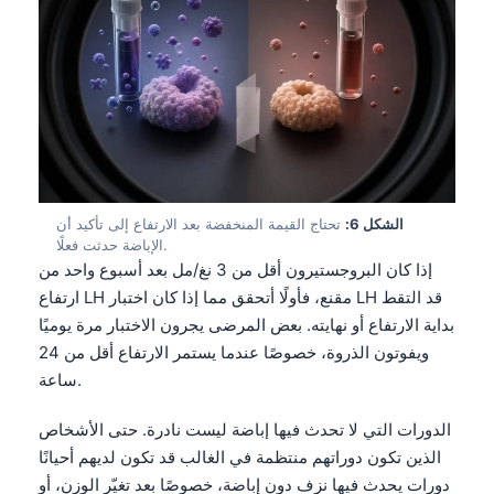
الشكل 6:
تحتاج القيمة المنخفضة بعد الارتفاع إلى تأكيد أن
الإباضة حدثت فعلًا.
إذا كان البروجستيرون أقل من 3 نغ/مل بعد أسبوع واحد من
ارتفاع LH مقنع، فأولًا أتحقق مما إذا كان اختبار LH قد التقط
بداية الارتفاع أو نهايته. بعض المرضى يجرون الاختبار مرة يوميًا
ويفوتون الذروة، خصوصًا عندما يستمر الارتفاع أقل من 24
ساعة.
الدورات التي لا تحدث فيها إباضة ليست نادرة. حتى الأشخاص
الذين تكون دوراتهم منتظمة في الغالب قد تكون لديهم أحيانًا
دورات يحدث فيها نزف دون إباضة، خصوصًا بعد تغيّر الوزن، أو