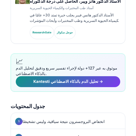
الأستاذ الدكتور هانز ويبر، الحاصل على درجة الدكتوراه
أستاذ طب المختبرات والكيمياء الحيوية السريرية
الأستاذ الدكتور هانس فيبر يجلب خبرة تمتد 30+ عامًا في
الكيمياء الحيوية السريرية وطب المختبرات وأبحاث المؤشرات
الحيوية. بصفته الرئيس السابق للجمعية الألمانية للكيمياء
السريرية، يتخصص في تحليل لوحات التشخيص، وتوحيد
جوجل سكولار
ResearchGate
المؤشرات الحيوية، والطب المخبري المدعوم بالذكاء
الاصطناعي.
📈
موثوق به عبر 127+ دولة لإجراء تفسير سريع ودقيق لتحليل الدم
بالذكاء الاصطناعي.
Kantesti تحليل الدم بالذكاء الاصطناعي →
جدول المحتويات
انخفاض البروجسترون نتيجة سياقية، وليس تشخيصًا