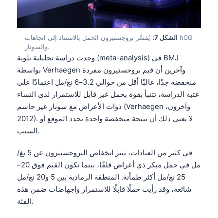
Frysk
Esperanto
الشكل 7:
يُفسَّر بروجستيرون الحمل بالاستناد إلى اتجاهات hCG
Беларуская мова
والسونار.
وجدت دراسة تحليلية تلوية (meta-analysis) في BMJ
Татар теле
بواسطة Verhaegen وآخرين أن قيم بروجستيرون مفردة
Кыргызча
منخفضة جدًا، غالبًا أقل من حوالي 3.2–6 نغ/مل اعتمادًا على
ئۇيغۇرچە
عتبة الدراسة، تتنبأ بقوة بحمل غير قابل للاستمرار لدى النساء
ذوات الأعراض مع سونار غير حاسم (Verhaegen وآخرون،
Cebuano
2012). لا يعني ذلك أن نتيجة منخفضة واحدة تحدد الموقع أو
Basa Jawa
السبب.
ພາສາລາວ
في كثير من العيادات، يثير انخفاض البروجستيرون عن 5 نغ/
Монгол
مل في حمل مبكر ذي أعراض قلقًا، بينما تكون القيم فوق 20–
Afrikaans
25 نغ/مل أكثر طمأنة. المنطقة الرمادية بين 5 و20 نغ/مل
العربية المغربية
شائعة، وقد رأيت حملًا قابلًا للاستمرار وإجهاضات ضمن هذه
الفئة.
Occitan