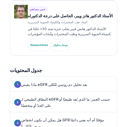
خبير مساهم
الأستاذ الدكتور هانز ويبر، الحاصل على درجة الدكتوراه
أستاذ طب المختبرات والكيمياء الحيوية السريرية
الأستاذ الدكتور هانس فيبر يجلب خبرة تمتد 30+ عامًا في
الكيمياء الحيوية السريرية وطب المختبرات وأبحاث المؤشرات
الحيوية. بصفته الرئيس السابق للجمعية الألمانية للكيمياء
السريرية، يتخصص في تحليل لوحات التشخيص، وتوحيد
جوجل سكولار
ResearchGate
المؤشرات الحيوية، والطب المخبري المدعوم بالذكاء
الاصطناعي.
جدول المحتويات
ماذا يقيس eGFR بعد تحليل دم روتيني للكلى
النطاق الطبيعي لـ eGFR حسب العمر: ما الذي يُعد طبيعيًا أو
على الحدّ أو منخفضًا
هل يمكن أن يكون انخفاض GFR مؤقتًا أم أنه يعني دائمًا
مرض الكلى؟