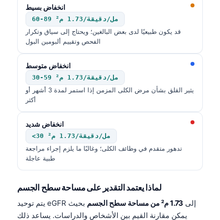
انخفاض بسيط
60-89 مل/دقيقة/1.73 م²
قد يكون طبيعيًا لدى بعض البالغين؛ ويحتاج إلى سياق وتكرار
الفحص وتقييم ألبومين البول
انخفاض متوسط
30-59 مل/دقيقة/1.73 م²
يثير القلق بشأن مرض الكلى المزمن إذا استمر لمدة 3 أشهر أو
أكثر
انخفاض شديد
<30 مل/دقيقة/1.73 م²
تدهور متقدم في وظائف الكلى؛ وغالبًا ما يلزم إجراء مراجعة
طبية عاجلة
لماذا يعتمد التقدير على مساحة سطح الجسم
يتم توحيد eGFR إلى
1.73 م² من مساحة سطح الجسم
بحيث
يمكن مقارنة القيم بين الأشخاص والدراسات. يساعد ذلك