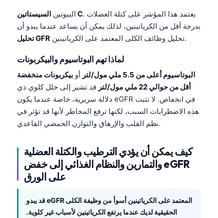
. يعتمد هذا المؤشر على كتلة العضلات
السيستاتين C
البيوتين
بدرجة أقل من الكرياتينين، لذلك يمكن أن يساعد عندما يبدو أن
تحليل وظائف الكلى المعتمد على الكرياتينين.
تحليل GFR
لماذا تهم البوتاسيوم والبيكربونات
البوتاسيوم أعلى من 5.5 ملي مول/لتر
أو
بيكربونات منخفضة
أقل من حوالي 22 ملي مول/لتر
قد تشير إلى خلل كلوي ذي
دلالة سريرية، خاصة عندما يكون eGFR في انخفاض. لا تثبت
هذه الاضطرابات السبب، لكنها ترفع المخاطر لأنها قد تؤثر في
نظم القلب والإرهاق والتوازن الحمضي القاعدي.
كيف يمكن أن يؤدي الترطيب والكتلة العضلية
والتمارين والنظام الغذائي إلى خفض eGFR
على الورق
Norsk bokmål
قد يبدو eGFR المعتمد على الكرياتينين أسوأ من وظيفة الكلى
Ślōnskŏ gŏdka
الحقيقية لديك عندما يرتفع الكرياتينين لأسباب غير كلوية.