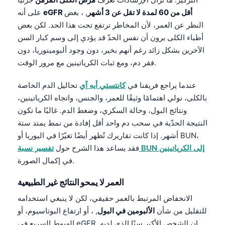
eGFR أقل من 60 لمدة لا تقل عن 3 أشهر
, ، بغض
على أنه
النظر عن العمر، لأن المخاطر ترتفع تحت هذا الحد. لكن بعض
أطباء الكلى يرون أن نفس الحدّ قد يؤدي إلى وسم كبار السن
الآخرين بشكل زائد رغم أنهم بخير، دون وجود ألبومينوريا، دون
فقر دم، ومع ثبات الكرياتينين مع مرور الوقت.
عندما يراجع فريقنا في
كانتستي أيه آي
تحاليل الدم الخاصة
بالكلى، نولي اهتمامًا وثيقًا للعمر، والجنس، واتجاه الكرياتينين،
ونتائج البول، وحالة السكري، وضغط الدم. غالبًا ما تكون
النتيجة الحدّية في سحب دم واحد أقل إفادة من نمط يمتد ستة
أشهر. إذا كانت تقاريرك تُظهر أيضًا تغيّرًا في اليوريا أو BUN،
تفسير نسبة BUN إلى الكرياتينين
فقد يساعد هذا الشرح حول
في إكمال الصورة.
العمر لا يمحو النتائج غير الطبيعية
الانخفاض المرتبط بالعمر حقيقي، لكن لا ينبغي استخدامه
للتقليل من شأن
الألبومين في البول
, ، أو ارتفاع البوتاسيوم، أو
الهبوط السريع في eGFR. إن الشخص الأكبر سنًا الذي لديه