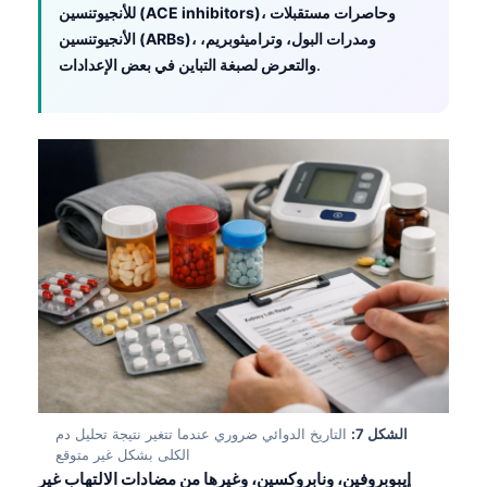
للأنجيوتنسين (ACE inhibitors)، وحاصرات مستقبلات
தமிழ்
الأنجيوتنسين (ARBs)، ومدرات البول، وتراميثوبريم،
.
والتعرض لصبغة التباين في بعض الإعدادات
తెలుగు
मराठी
اردو
বাংলা
Shqip
Magyar
Slovenščina
한국어
Polski
Lietuvių kalba
Русский
الشكل 7:
التاريخ الدوائي ضروري عندما تتغير نتيجة تحليل دم
الكلى بشكل غير متوقع
ქართული
إيبوبروفين، ونابروكسين، وغيرها من مضادات الالتهاب غير