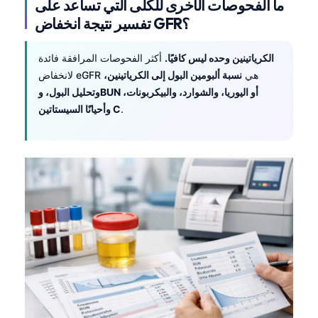
ما الفحوصات الأخرى للكلى التي تساعد على
تفسير نتيجة انخفاض GFR؟
الكرياتينين وحده ليس كافيًا.
أكثر الفحوصات المرافقة فائدة
لانخفاض eGFR هي
نسبة ألبومين البول إلى الكرياتينين،
وتحليل البول، وBUN أو اليوريا، والشوارد، والبيكربونات،
.
وأحيانًا السيستاتين C