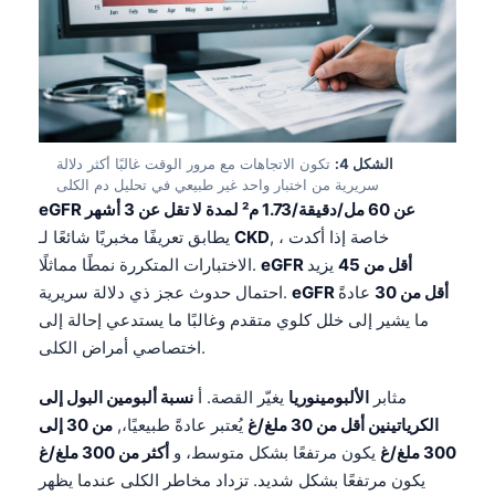
الشكل 4:
تكون الاتجاهات مع مرور الوقت غالبًا أكثر دلالة
سريرية من اختبار واحد غير طبيعي في تحليل دم الكلى
eGFR عن 60 مل/دقيقة/1.73 م² لمدة لا تقل عن 3 أشهر
, ، خاصة إذا أكدت
CKD
يطابق تعريفًا مخبريًا شائعًا لـ
eGFR أقل من 45
يزيد
الاختبارات المتكررة نمطًا مماثلًا.
eGFR أقل من 30
عادةً
احتمال حدوث عجز ذي دلالة سريرية.
ما يشير إلى خلل كلوي متقدم وغالبًا ما يستدعي إحالة إلى
اختصاصي أمراض الكلى.
مثابر
الألبومينوريا
يغيّر القصة. أ
نسبة ألبومين البول إلى
الكرياتينين أقل من 30 ملغ/غ
يُعتبر عادةً طبيعيًا،,
من 30 إلى
300 ملغ/غ
يكون مرتفعًا بشكل متوسط، و
أكثر من 300 ملغ/غ
يكون مرتفعًا بشكل شديد. تزداد مخاطر الكلى عندما يظهر