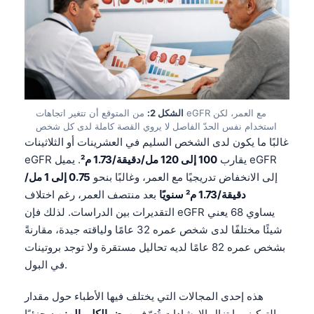
الشكل 2:
من المتوقع أن تتغير اتجاهات eGFR مع العمر، لكن
استخدام نفس الحدّ الفاصل لا يروي القصة كاملة لدى كل شخص
غالبًا ما يكون لدى الشخص السليم في العشرينات أو الثلاثينات
eGFR يقارب
100 إلى 120 مل/دقيقة/1.73 م²
. يميل eGFR
إلى الانخفاض تدريجيًا مع العمر، وغالبًا بنحو
0.75 إلى 1 مل/
دقيقة/1.73 م² سنويًا
بعد منتصف العمر، رغم اختلاف
التقديرات بين الدراسات. لذلك فإن eGFR يساوي 68 يعني
شيئًا مختلفًا لدى شخص عمره 32 عامًا ولياقته جيدة، مقارنةً
بشخص عمره 82 عامًا لديه تحاليل مستقرة ولا توجد بروتينات
في البول.
هذه إحدى المجالات التي يختلف فيها الأطباء حول مقدار
التركيز. ما تزال الإرشادات تُعرّف
مرض الكلى المزمن
جزئيًا