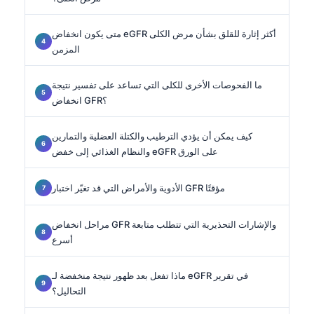
متى يكون انخفاض eGFR أكثر إثارة للقلق بشأن مرض الكلى
المزمن
ما الفحوصات الأخرى للكلى التي تساعد على تفسير نتيجة
انخفاض GFR؟
كيف يمكن أن يؤدي الترطيب والكتلة العضلية والتمارين
والنظام الغذائي إلى خفض eGFR على الورق
الأدوية والأمراض التي قد تغيّر اختبار GFR مؤقتًا
مراحل انخفاض GFR والإشارات التحذيرية التي تتطلب متابعة
أسرع
ماذا تفعل بعد ظهور نتيجة منخفضة لـ eGFR في تقرير
التحاليل؟