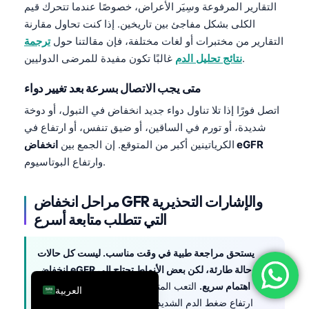
التقارير المرفوعة وسِيَر الأعراض، خصوصًا عندما تتحرك قيم
فارسی
الكلى بشكل مفاجئ بين تاريخين. إذا كنت تحاول مقارنة
简体中文
التقارير من مختبرات أو لغات مختلفة، فإن مقالتنا حول
ترجمة
غالبًا تكون مفيدة للمرضى الدوليين.
نتائج تحليل الدم
Română
Türkçe
متى يجب الاتصال بسرعة بعد تغيير دواء
Ελληνικά
اتصل فورًا إذا تلا تناول دواء جديد انخفاض في التبول، أو دوخة
شديدة، أو تورم في الساقين، أو ضيق تنفس، أو ارتفاع في
Português
انخفاض eGFR
الكرياتينين أكبر من المتوقع. إن الجمع بين
Español
وارتفاع البوتاسيوم.
Italiano
مراحل انخفاض GFR والإشارات التحذيرية
עִבְרִית
التي تتطلب متابعة أسرع
Français
Deutsch
يستحق مراجعة طبية في وقت مناسب. ليست كل حالات
English
انخفاض eGFR حالة طارئة، لكن بعض الأنماط تحتاج إلى
اهتمام سريع.
التعب المتفاقم، تورّم، ارتفاع البوتاسيوم،
العربية
ارتفاع ضغط الدم الشديد، وجود دم في البول، أو حدوث