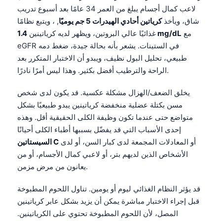
Gàidhlig
لاعب كمال أجسام يبلغ من العمر 34 عامًا بعد أسبوع تدريب
Euskara
شاق، ويأخذ
كرياتين أحادي الهيدرات 5 جم يوميًا
, ، ويتبع نظامًا
مع
1.4 mg/dL
غذائيًا عالي البروتين، ويظهر لديه كرياتينين
Македонски јазик
eGFR في الستينات. يشعر بأنه بحالة جيدة، ضغط دمه
Latviešu valoda
طبيعي، تحليل البول نظيف، ويبدو أن الاختبار المتكرر بعد
Galego
الراحة والترطيب أفضل بكثير. وهذا ليس أمرًا نادرًا.
অসমীয়া
يخلق الضعف/الهزال مشكلة عكسية. قد يكون لدى شخص
සිංහල
مسن بكتلة عضلية منخفضة كرياتينين يبدو طبيعيًا بشكل
سنڌي
متواضع حتى عندما تكون وظيفة الكلى الحقيقية أقل. وهذه
إحدى الأسباب التي قد يفضّل بسببها أطباء الكلى أحيانًا
پښتو
أو المعادلات المجمعة لدى كبار السن، أو لدى
السيستاتين C
الأشخاص الذين لديهم بتر، أو لاعبي كمال الأجسام، أو من
Slovenčina
يعانون من مرض مزمن.
Hrvatski
قد يؤثر النظام الغذائي ليوم أو يومين. تناول اللحوم المطبوخة
Suomi
قبل إجراء الاختبار مباشرة يمكن أن يزيد بشكل عابر كرياتينين
Қазақ тілі
المصل، لأن اللحوم المطبوخة تحتوي على الكرياتينين.