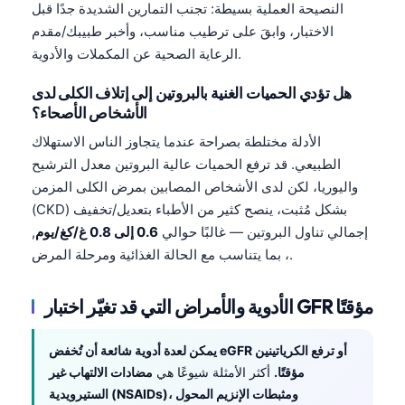
النصيحة العملية بسيطة: تجنب التمارين الشديدة جدًا قبل
Català
الاختبار، وابقَ على ترطيب مناسب، وأخبر طبيبك/مقدم
O‘zbekcha
الرعاية الصحية عن المكملات والأدوية.
Українська
هل تؤدي الحميات الغنية بالبروتين إلى إتلاف الكلى لدى
አማርኛ
الأشخاص الأصحاء؟
Kiswahili
الأدلة مختلطة بصراحة عندما يتجاوز الناس الاستهلاك
ភាសាខ្មែរ
الطبيعي. قد ترفع الحميات عالية البروتين معدل الترشيح
واليوريا، لكن لدى الأشخاص المصابين بمرض الكلى المزمن
ဗမာစာ
(CKD) بشكل مُثبت، ينصح كثير من الأطباء بتعديل/تخفيف
ไทย
إجمالي تناول البروتين — غالبًا حوالي
0.6 إلى 0.8 غ/كغ/يوم
,
Tagalog
، بما يتناسب مع الحالة الغذائية ومرحلة المرض.
Tiếng Việt
الأدوية والأمراض التي قد تغيّر اختبار GFR مؤقتًا
Bahasa Melayu
മലയാളം
يمكن لعدة أدوية شائعة أن تُخفض eGFR أو ترفع الكرياتينين
ಕನ್ನಡ
مؤقتًا.
أكثر الأمثلة شيوعًا هي
مضادات الالتهاب غير
الستيرويدية (NSAIDs)، ومثبطات الإنزيم المحول
ગુજરાતી