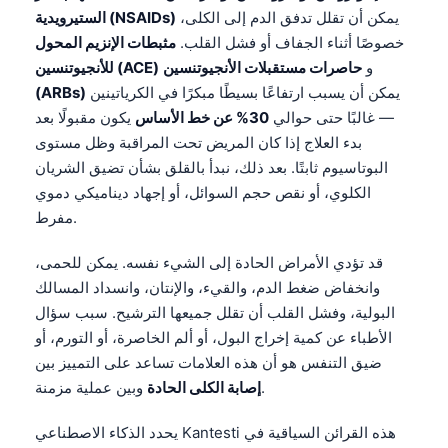
Čeština
يمكن أن تقلل تدفق الدم إلى الكلى،
الستيرويدية (NSAIDs)
خصوصًا أثناء الجفاف أو فشل القلب.
مثبطات الإنزيم المحول
日本語
و
حاصرات مستقبلات الأنجيوتنسين
للأنجيوتنسين (ACE)
Eesti
يمكن أن يسبب ارتفاعًا بسيطًا مبكرًا في الكرياتينين
(ARBs)
Azərbaycan dili
— غالبًا حتى حوالي
30% عن خط الأساس
يكون مقبولًا بعد
بدء العلاج إذا كان المريض تحت المراقبة وظل مستوى
Bosanski
البوتاسيوم ثابتًا. بعد ذلك، نبدأ بالقلق بشأن تضيق الشريان
Svenska
الكلوي، أو نقص حجم السوائل، أو إجهاد ديناميكي دموي
Српски језик
مفرط.
Íslenska
قد تؤدي الأمراض الحادة إلى الشيء نفسه. يمكن للحمى،
Հայերեն
وانخفاض ضغط الدم، والقيء، والإنتان، وانسداد المسالك
Bahasa Indonesia
البولية، وفشل القلب أن تقلل جميعها الترشيح. سبب سؤال
الأطباء عن كمية إخراج البول، أو ألم الخاصرة، أو التورم، أو
हिन्दी
ضيق التنفس هو أن هذه العلامات تساعد على التمييز بين
Nederlands
وبين عملية مزمنة.
إصابة الكلى الحادة
Dansk
يحدد الذكاء الاصطناعي Kantesti هذه القرائن السياقية في
Български