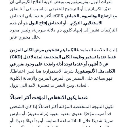
مدرات البول، و
تريميثوبريم
، وبعض أدوية العلاج الكيميائي أن
تغيّر الكرياتينين أو الترشيح الحقيقي. والسبب في أننا نقلق
أكثر عندما يأتي انخفاض eGFR مع
ارتفاع البوتاسيوم
,
الحماض
الاستقلابي
,
التورّم
, ، أو
انخفاض إنتاج البول
هو أن هذه
التركيبات تشير إلى إجهاد كلوي ذي دلالة سريرية، وليس مجرد
خلل مخبري عابر.
إليك الخلاصة العملية:
غالبًا ما يتم تشخيص مرض الكلى المزمن
(CKD) فقط عندما تستمر وظيفة الكلى المنخفضة لمدة لا تقل
عن 3 أشهر، أو عندما توجد أدلة واضحة على وجود ضرر في
الكلى مثل الألبومينوريا.
شرط الاستمرارية هذا ليس اعتباطيًا.
فهو يساعد على التمييز بين المرض المزمن والإصابة الكلوية
الحادة، وبين التغيرات قصيرة الأمد التي تزول.
عندما يكون الانخفاض المؤقت أكثر احتمالًا
تكون النتيجة المنخفضة المؤقتة أكثر احتمالًا إذا كان الشخص
قد أصيب مؤخرًا بعدوى معدية معوية (نزلة معوية)، أو مارس
تمرينًا شديدًا خلال الـ 24 ساعة السابقة، أو بدأ دواءً جديدًا، أو