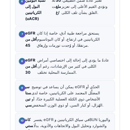
تُعتبر عادةً ضمن الطبيعي؛
30
تح
نسبة ألبومين
وتؤدي القيم الأعلى إلى تعزيز
ملغ
ت
البول إلى
القلق بشأن تلف الكلى.
/غ
الكرياتينين
(uACR)
يستحق مراجعة طبية أدق، خاصة إذا كان
eGFR
الكرياتينين في ارتفاع، أو كان البوتاسيوم
أقل من
مرتفعًا، أو وُجدت تورمات وإرهاق.
45
عادةً ما يؤدي إلى إحالة إلى اختصاصي أمراض
eGFR
الكلى في كثير من الإرشادات، رغم أن
أقل من
الممارسة المحلية تختلف.
30
يمكن أن يساعد في توضيح eGFR الحدّي أو
سي
المضلِّل المعتمد على الكرياتينين، خاصة لدى
ستا
الأشخاص ذوي الكتلة العضلية الكبيرة جدًا، أو
تين
الهُزال، أو كبار السن، أو ذوي الوزن المنخفض.
سي
يفسر eGFR في سياق الكرياتينين وBUN واليوريا
كانت
والشوارد وتحليل البول والاتجاهات والأدوية، بدلًا
ستي