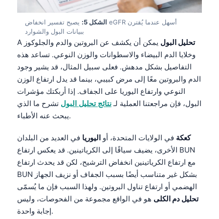
الشكل 5:
يصبح تفسير انخفاض eGFR أسهل عندما يُقترن
ببيانات البول والشوارد
تحليل البول
يمكن أن يكشف عن البروتين والدم والجلوكوز
A
وخلايا الدم البيضاء والاسطوانات والوزن النوعي. تساعد هذه
التفاصيل بشكل مدهش. فعلى سبيل المثال، قد يشير وجود
الدم والبروتين معًا إلى مرض كبيبي، بينما قد يدل ارتفاع الوزن
النوعي وارتفاع اليوريا على الجفاف. إذا أربكتك مؤشرات
البول، فإن مراجعتنا العملية لـ
نتائج تحليل البول
تشرح ما الذي
يبحث عنه الأطباء.
كعكة
في الولايات المتحدة، أو
اليوريا
في العديد من البلدان
الأخرى، يضيف سياقًا إلى الكرياتينين. قد يعكس ارتفاع BUN
مع ارتفاع الكرياتينين انخفاض الترشيح، لكن قد يحدث ارتفاع
BUN بشكل غير متناسب أيضًا بسبب الجفاف أو نزيف الجهاز
الهضمي أو ارتفاع تناول البروتين. ولهذا السبب فإن ما يُسمّى
تحليل دم الكلى
هو في الواقع مجموعة من الفحوصات، وليس
إجابة واحدة.