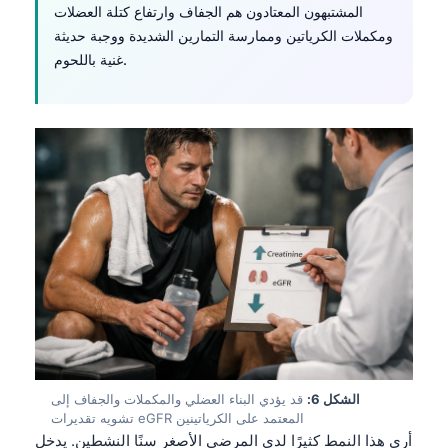
المشتبهون المعتادون هم الجفاف وارتفاع كتلة العضلات
Frysk
ومكملات الكرياتين وممارسة التمارين الشديدة ووجبة حديثة
Esperanto
غنية باللحوم.
Беларуская мова
Татар теле
Кыргызча
ئۇيغۇرچە
Cebuano
Basa Jawa
ພາສາລາວ
Монгол
Afrikaans
العربية المغربية
الشكل 6:
قد يؤدي البناء العضلي والمكملات والجفاف إلى
Occitan
تشويه تقديرات eGFR المعتمد على الكرياتينين
أرى هذا النمط كثيرًا لدى المرضى الأصغر سنًا النشطين. يدخل