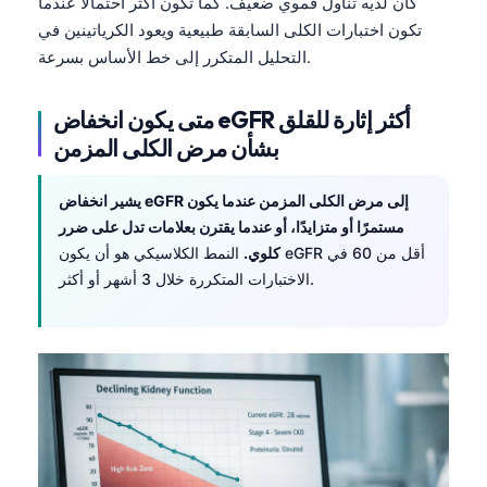
كان لديه تناول فموي ضعيف. كما تكون أكثر احتمالًا عندما
تكون اختبارات الكلى السابقة طبيعية ويعود الكرياتينين في
التحليل المتكرر إلى خط الأساس بسرعة.
متى يكون انخفاض eGFR أكثر إثارة للقلق
بشأن مرض الكلى المزمن
يشير انخفاض eGFR إلى مرض الكلى المزمن عندما يكون
مستمرًا أو متزايدًا، أو عندما يقترن بعلامات تدل على ضرر
كلوي.
النمط الكلاسيكي هو أن يكون eGFR أقل من 60 في
الاختبارات المتكررة خلال 3 أشهر أو أكثر.