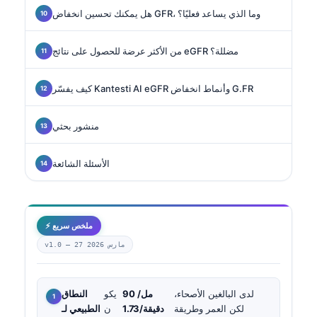
هل يمكنك تحسين انخفاض GFR، وما الذي يساعد فعليًا؟
من الأكثر عرضة للحصول على نتائج eGFR مضللة؟
كيف يفسّر Kantesti AI eGFR وأنماط انخفاض G.FR
منشور بحثي
الأسئلة الشائعة
⚡ ملخص سريع
27 مارس 2026
v1.0 —
لدى البالغين الأصحاء،
90 مل/
يكو
النطاق
لكن العمر وطريقة
دقيقة/1.73
ن
الطبيعي لـ