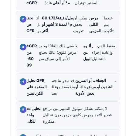
المختبر تؤثران.
م² أو أعلى
عادةً
eGFR
عندما
مرض
يمكن أن
60 مل/دقيقة/1.73
أق
انخفا
يتم
الكلى
يحقق
م² لمدة 3 أشهر أو
ل
ض
تأكيده.
المزمن
تعريف
أكثر
من
GFR
, ، ضغط الدم،
ألبوم
لا يعني ذلك تلقائيًا وجود
eGFR
وإعادة إجراء
ين
مرض كلوي؛ غالبًا يحتاج
من
التحاليل.
البول
الأمر إلى سياق من
60-
89
.
الجفاف، أو التمرين
قد تبدو نتائجه
تحليل GFR
الشديد، أو مرض حاد، أو
منخفضة مؤقتًا
المعتمد على
بعض الأدوية
بعد
الكرياتينين
لا يمكنه بشكل موثوق التمييز بين تراجع
تحليل دم
قصير الأمد ومرض كلوي مزمن دون تحاليل
واحد
متكررة.
للكلى