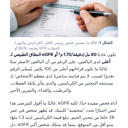
الشكل 1:
غالبًا ما يتضمن فحص روتيني للكلى الكرياتينين واليوريا
أو BUN، وقيمة GFR المقدّرة
تكون عادةً
90 مل/دقيقة/1.73 م² أو
النطاق الطبيعي لـ eGFR
أعلى
لدى البالغين، على الرغم من أن البالغين الأصغر سنًا
غالبًا ما تكون قراءاتهم أعلى من 100 بكثير. يُسمّى الرقم
تقديرًا لسبب. لا يتم قياسه مباشرةً لدى معظم الأشخاص؛ إذ
يستنتجه المختبر من الكرياتينين، والذي يتأثر بكتلة العضلات،
والترطيب، والغذاء، والتمرين الأخير.
غالبًا ما أقول للمرضى هذا: eGFR أداة فحص مفيدة جدًا، لكنه
ليس اختبارًا يحدد “شخصية” كليتيك. قد يُظهر شخص في عمر
28 عامًا من محبي الجيم، تبلغ قيمة الكرياتينين لديه 1.3 ملغ/
دل، eGFR يبدو أقل من المتوقع، بينما قد يمتلك شخص أكبر