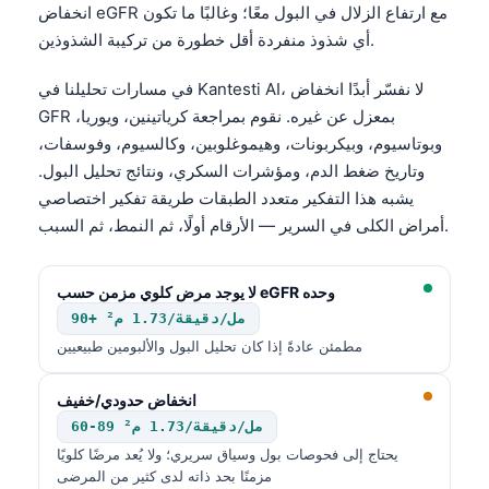
انخفاض eGFR مع ارتفاع الزلال في البول معًا؛ وغالبًا ما تكون
أي شذوذ منفردة أقل خطورة من تركيبة الشذوذين.
في مسارات تحليلنا في Kantesti AI، لا نفسّر أبدًا انخفاض
GFR بمعزل عن غيره. نقوم بمراجعة كرياتينين، ويوريا،
وبوتاسيوم، وبيكربونات، وهيموغلوبين، وكالسيوم، وفوسفات،
وتاريخ ضغط الدم، ومؤشرات السكري، ونتائج تحليل البول.
يشبه هذا التفكير متعدد الطبقات طريقة تفكير اختصاصي
أمراض الكلى في السرير — الأرقام أولًا، ثم النمط، ثم السبب.
لا يوجد مرض كلوي مزمن حسب eGFR وحده
90+ مل/دقيقة/1.73 م²
مطمئن عادةً إذا كان تحليل البول والألبومين طبيعيين
انخفاض حدودي/خفيف
60-89 مل/دقيقة/1.73 م²
يحتاج إلى فحوصات بول وسياق سريري؛ ولا يُعد مرضًا كلويًا
مزمنًا بحد ذاته لدى كثير من المرضى