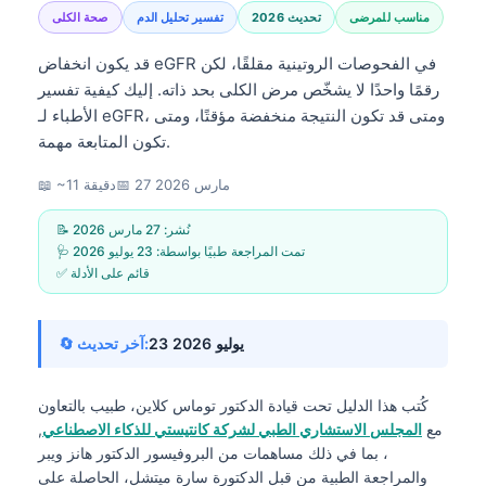
مناسب للمرضى
تحديث 2026
تفسير تحليل الدم
صحة الكلى
قد يكون انخفاض eGFR في الفحوصات الروتينية مقلقًا، لكن
رقمًا واحدًا لا يشخّص مرض الكلى بحد ذاته. إليك كيفية تفسير
الأطباء لـ eGFR، ومتى قد تكون النتيجة منخفضة مؤقتًا، ومتى
تكون المتابعة مهمة.
27 مارس 2026
📅
📖 ~11 دقيقة
📝 نُشر:
27 مارس 2026
🩺 تمت المراجعة طبيًا بواسطة:
23 يوليو 2026
✅ قائم على الأدلة
23 يوليو 2026
🔄 آخر تحديث:
كُتب هذا الدليل تحت قيادة
الدكتور توماس كلاين، طبيب
بالتعاون
مع
المجلس الاستشاري الطبي لشركة كانتيستي للذكاء الاصطناعي
,
، بما في ذلك مساهمات من البروفيسور الدكتور هانز ويبر
والمراجعة الطبية من قبل الدكتورة سارة ميتشل، الحاصلة على