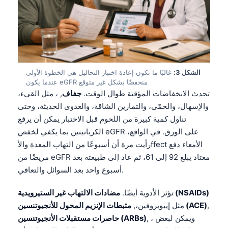
الشكل 3:
غالبًا ما تكون إعادة اختبار التحاليل هي الخطوة الأولى
عندما يكون eGFR منخفضًا بشكل غير متوقع
تحدث الانخفاضات المؤقتة طوال الوقت.
جفاف
, ، مثل القيء،
والإسهال، والحمّى، والتمارين الشاقة، والعدوى الحديثة، وحتى
تناول كمية كبيرة من اللحوم قبل الاختبار يمكن أن يرفع
الكرياتينين بما يكفي لخفض eGFR على الورق. في الواقع،
رأيت مرة أن أسبوعًا من التهاب المعدة والأffect الأمعاء دفع
مريضًا من eGFR معتاد يبلغ 92 إلى 61، ثم عاد إلى طبيعته بعد
أسبوع واحد بعد السوائل والتعافي.
مضادات الالتهاب غير الستيرويدية (NSAIDs)
تؤثر الأدوية أيضًا.
,
مثبطات الإنزيم المحول للأنجيوتنسين (ACE)
مثل
إيبوبروفين
،,
, ، ويمكن لبعض
حاصرات مستقبلات الأنجيوتنسين (ARBs)