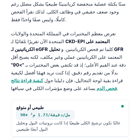
سنًا بكتلة عضلية منخفضة كرياتينينًا طبيعيًا بشكل مضلل رغم
وجود ضعف حقيقي في وظائف الكلى. لذلك نقرأ الفحص
كاملًا، وليس صفًا واحدًا فقط.
تعرض معظم المختبرات في المملكة المتحدة والولايات
CKD-EPI المعتمد على
المتحدة الآن تقريرًا تلقائيًا لـ
تحليل GFR
كلما تم فحص الكرياتينين. و
الكرياتينين لـ eGFR
المعتمد على الكرياتينين عملي وغير مكلف، لكنه يصبح أقل
دقة عند القيم الأعلى؛ إذ قد تكتفي بعض المختبرات بـ
">90"
بدلًا من تقديم رقم دقيق. إذا كنت تريد فهمًا أفضل لكيفية
قراءة بقية لوحة التحاليل، فإن دليلنا حول
كيفية قراءة نتائج
يساعد على وضع مؤشرات الكلى في سياقها.
فحص الدم
طبيعي أو متوقع
90+ مل/دقيقة/1.73 م²
غالبًا تكون ترشيح الكلى طبيعيًا إذا كانت بروتينات البول وتحليل
البول أيضًا طبيعيين