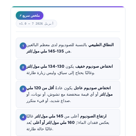
⚡ ملخص سريع
7 أبريل 2026
v1.0 —
النطاق الطبيعي
بالنسبة للصوديوم لدى معظم البالغين
.
هي
135-145 ملي مول/لتر
انخفاض صوديوم خفيف
يكون
130-134 ملي مول/لتر
وغالبًا يحتاج إلى سياق، وليس زيارة طارئة.
انخفاض صوديوم عاجل
يكون عادةً
أقل من 120 ملي
مول/لتر
أو أي قيمة منخفضة مع تشوش، أو نوبات، أو
صداع شديد، أو قيء متكرر.
ارتفاع الصوديوم
أعلى من
145 ملي مول/لتر
غالبًا
يعكس فقدان الماء؛;
160 ملي مول/لتر أو أعلى
يُعد
غالبًا حالة طارئة.