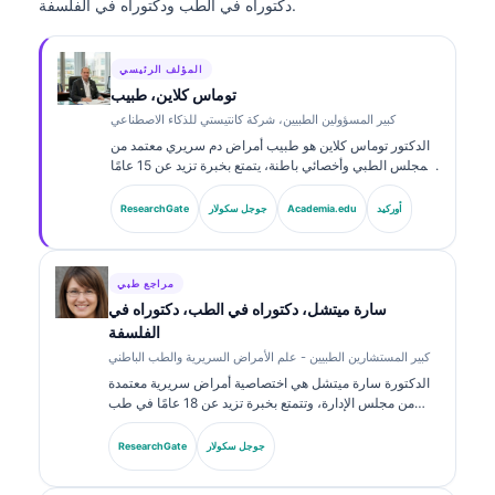
دكتوراه في الطب ودكتوراه في الفلسفة.
المؤلف الرئيسي
توماس كلاين، طبيب
كبير المسؤولين الطبيين، شركة كانتيستي للذكاء الاصطناعي
الدكتور توماس كلاين هو طبيب أمراض دم سريري معتمد من
المجلس الطبي وأخصائي باطنة، يتمتع بخبرة تزيد عن 15 عامًا
في طب المختبرات والتحليل السريري المدعوم بالذكاء
الاصطناعي. بصفته كبير مسؤولي الشؤون الطبية في
أوركيد
Academia.edu
جوجل سكولار
ResearchGate
Kantesti AI، يوفّر إشرافًا سريريًا على دقة المعلومات الطبية
للشبكة العصبية المملوكة. وقد نشر الدكتور كلاين على نطاق
واسع حول تفسير المؤشرات الحيوية والتشخيصات المخبرية
في موضوعات طب المختبرات.
مراجع طبي
سارة ميتشل، دكتوراه في الطب، دكتوراه في
الفلسفة
كبير المستشارين الطبيين - علم الأمراض السريرية والطب الباطني
الدكتورة سارة ميتشل هي اختصاصية أمراض سريرية معتمدة
من مجلس الإدارة، وتتمتع بخبرة تزيد عن 18 عامًا في طب
المختبرات والتحليل التشخيصي. تحمل شهادات تخصص في
الكيمياء السريرية، ونشرت على نطاق واسع حول لوحات
جوجل سكولار
ResearchGate
المؤشرات الحيوية والتحليل في الممارسة السريرية.