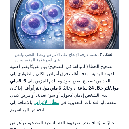
Català
O‘zbekcha
Українська
አማርኛ
Kiswahili
ភាសាខ្មែរ
الشكل 7:
تعتمد درجة الإلحاح على الأعراض ومعدل التغير، وليس
على لون علامة المختبر وحده.
ဗမာစာ
تصحيح الخطأ (المبالغة في التصحيح) يهم تقريبًا بقدر أهمية
ไทย
القيمة البدئية. تهدف أغلب فرق أمراض الكلى والطوارئ إلى
Tagalog
الحد من تصحيح نقص صوديوم الدم المزمن إلى
6-8 ملي
مول/لتر خلال 24 ساعة
, ، وغالبًا
6 ملي مول/لتر أو أقل
إذا كان
Tiếng Việt
لدى الشخص إدمان كحول، أو سوء تغذية، أو مرض كبدي
Bahasa Melayu
متقدم، أو العلامات التحذيرية في
محلّل الأعراض
بالإضافة إلى
മലയാളം
انخفاض البوتاسيوم.
ಕನ್ನಡ
غالبًا ما يُعالج نقص صوديوم الدم الشديد المصحوب بأعراض
ગુજરાતી