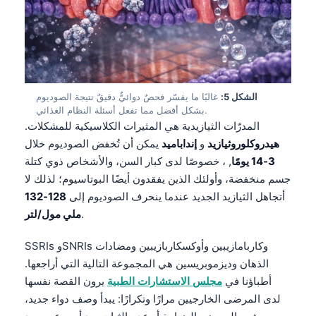
الشكل 5:
غالبًا ما يفسّر فحصٌ دوائيٌّ دقيقٌ نتيجة الصوديوم
بشكل أفضل مما تفعل أسئلة النظام الغذائي.
المدرّات الثيازيدية هي المثيرات الكلاسيكية للمشكلات.
هيدروكلوروثيازيد
و
إنداباميد
يمكن أن تُخفض الصوديوم خلال
3-14 يومًا
, ، خصوصًا لدى كبار السن، والأشخاص ذوي كتلة
جسم منخفضة، وأولئك الذين يفقدون أيضًا البوتاسيوم؛ لذلك لا
أتجاهل الثيازيد الجديد عندما ينحرف الصوديوم إلى
128-132
.
ملي مول/لتر
SSRIs وSNRIs وكاربامازيبين وأوكسكاربازيبين ومضادات
الذهان وديزموبريسين هي المجموعة التالية التي أراجعها.
أطباؤنا في
مجلس الاستشارات الطبية
يرون القصة نفسها
لدى المرضى الخارجيين مرارًا وتكرارًا: يبدأ وصف دواء جديد،