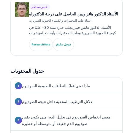
خبير مساهم
الأستاذ الدكتور هانز ويبر، الحاصل على درجة الدكتوراه
أستاذ طب المختبرات والكيمياء الحيوية السريرية
الأستاذ الدكتور هانس فيبر يجلب خبرة تمتد 30+ عامًا في
الكيمياء الحيوية السريرية وطب المختبرات وأبحاث المؤشرات
الحيوية. بصفته الرئيس السابق للجمعية الألمانية للكيمياء
السريرية، يتخصص في تحليل لوحات التشخيص، وتوحيد
جوجل سكولار
ResearchGate
المؤشرات الحيوية، والطب المخبري المدعوم بالذكاء
الاصطناعي.
جدول المحتويات
ماذا تعني فعليًا النطاقات الطبيعية للصوديوم
دلائل الترطيب المخفية داخل نتيجة الصوديوم
معنى انخفاض الصوديوم في تحليل الدم: متى تكون نقص
صوديوم الدم خفيفة أو متوسطة أو خطيرة