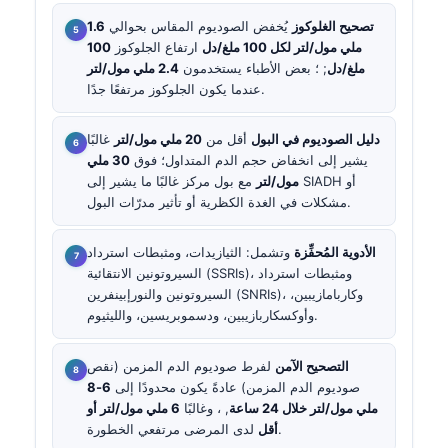
تصحيح الغلوكوز
يُخفض الصوديوم المقاس بحوالي
1.6
ملي مول/لتر لكل 100 ملغ/دل
ارتفاع الجلوكوز
100
ملغ/دل
; ؛ بعض الأطباء يستخدمون
2.4 ملي مول/لتر
عندما يكون الجلوكوز مرتفعًا جدًا.
دليل الصوديوم في البول
أقل من
20 ملي مول/لتر
غالبًا
يشير إلى انخفاض حجم الدم المتداول؛ فوق
30 ملي
مول/لتر
مع بول مركز غالبًا ما يشير إلى SIADH أو
مشكلات في الغدة الكظرية أو تأثير مدرّات البول.
الأدوية المُحفِّزة
وتشمل: الثيازيدات، ومثبطات استرداد
السيروتونين الانتقائية (SSRIs)، ومثبطات استرداد
السيروتونين والنورإبينفرين (SNRIs)، وكاربامازيبين،
وأوكسكاربازيبين، ودسموبريسين، والليثيوم.
التصحيح الآمن
لفرط صوديوم الدم المزمن (نقص
صوديوم الدم المزمن) عادةً يكون محدودًا إلى
6-8
ملي مول/لتر خلال 24 ساعة
, ، وغالبًا
6 ملي مول/لتر أو
لدى المرضى مرتفعي الخطورة.
أقل