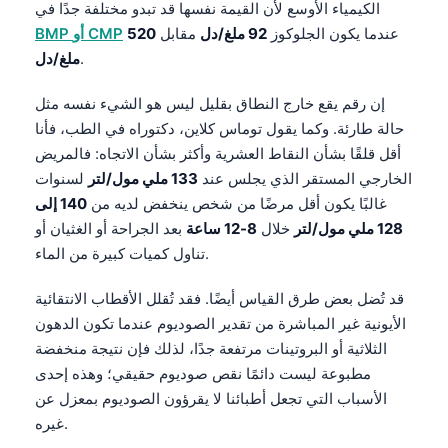
الكيمياء الأوسع لأن القيمة نفسها قد تبدو مختلفة جدًا في
عندما يكون الجلوكوز
92 ملغ/دل
مقابل
520
BMP أو CMP
.
ملغ/دل
إن رقم يقع خارج النطاق بقليل ليس هو الشيء نفسه مثل
حالة طارئة. وكما يقول توماس كلاين، دكتوراه في الطب، فأنا
أقل قلقًا بشأن النقاط العشرية وأكثر بشأن الاتجاه: فالمريض
الخارجي المستقر الذي يجلس عند
133 ملي مول/لتر
لسنوات
غالبًا يكون أقل مرضًا من شخص ينخفض لديه من
140 إلى
128 ملي مول/لتر
خلال
8-12 ساعة
بعد الجراحة أو الغثيان أو
تناول كميات كبيرة من الماء.
قد تُضل بعض طرق القياس أيضًا. فقد تُقلل الأقطاب الانتقائية
الأيونية غير المباشرة من تقدير الصوديوم عندما تكون الدهون
الثلاثية أو البروتينات مرتفعة جدًا، لذلك فإن نتيجة منخفضة
مطبوعة ليست دائمًا نقص صوديوم حقيقي؛ وهذه إحدى
الأسباب التي تجعل أطبائنا لا يقرؤون الصوديوم بمعزل عن
غيره.