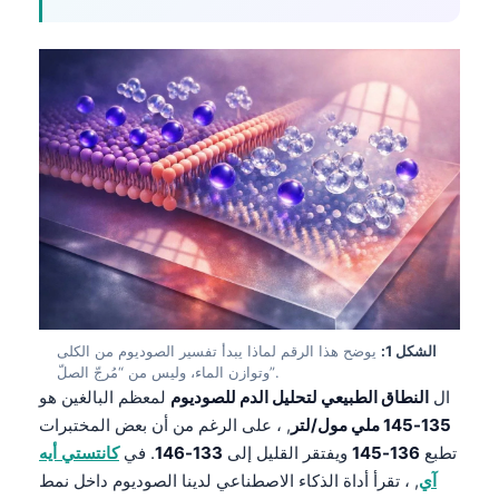
الشكل 1:
يوضح هذا الرقم لماذا يبدأ تفسير الصوديوم من الكلى
وتوازن الماء، وليس من “مُرجّ الصلّ”.
ال
النطاق الطبيعي لتحليل الدم للصوديوم
لمعظم البالغين هو
135-145 ملي مول/لتر
, ، على الرغم من أن بعض المختبرات
تطبع
136-145
ويفتقر القليل إلى
133-146
. في
كانتستي أيه
آي
, ، تقرأ أداة الذكاء الاصطناعي لدينا الصوديوم داخل نمط