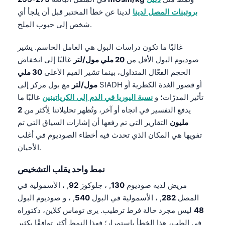
Frysk
بروتينات المصل لدينا
لدينا عن خطأ المختبر قبل أن يلجأ أي
شخص إلى حبوب الملح.
Esperanto
Беларуская мова
غالبًا ما تكون دراسات البول هي العامل الحاسم. يشير
صوديوم البول الأقل من
20 ملي مول/لتر
غالبًا إلى انخفاض
Татар теле
الحجم الفعّال المتداول، بينما تشير القيم الأعلى
30 ملي
Кыргызча
مول/لتر
مع بول مركز إلى SIADH أو قصور الغدة الكظرية أو
ئۇيغۇرچە
تأثير المدرّات؛ و
نسبة اليوريا في الدم إلى الكرياتينين
غالبًا ما
يدفع التفسير في اتجاه أو آخر، وتُظهر تحليلاتنا لِأكثر من
2
Cebuano
مليون
التقارير التي تم رفعها أن إشارات السياق التي تم
Basa Jawa
تفويها هي المكان الذي تحدث فيه أخطاء الصوديوم في أغلب
ພາສາລາວ
الأحيان.
Монгол
نمط واحد يقلب التشخيص
Afrikaans
مريض لديه صوديوم
130
, ، جلوكوز
92
, ، الأسمولية في
العربية المغربية
المصل
282
, ، الأسمولية في البول
540
, ، و صوديوم البول
Occitan
48
ليس مجرد حالة فرط ترطيب. يرى توماس كلاين، دكتوراه
في الطب، هذا الخطأ باستمرار؛ فهذا النمط أكثر توافقًا بكثير