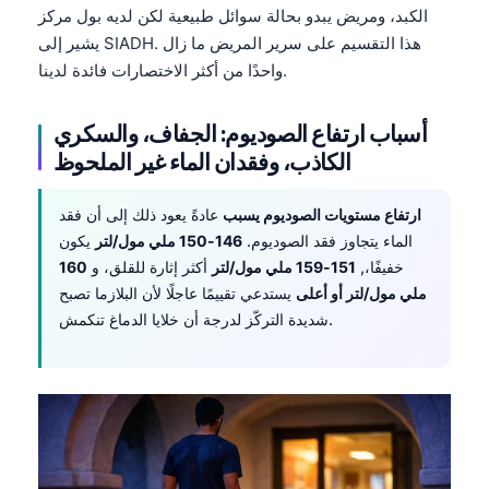
الكبد، ومريض يبدو بحالة سوائل طبيعية لكن لديه بول مركز
يشير إلى SIADH. هذا التقسيم على سرير المريض ما زال
واحدًا من أكثر الاختصارات فائدة لدينا.
أسباب ارتفاع الصوديوم: الجفاف، والسكري
الكاذب، وفقدان الماء غير الملحوظ
ارتفاع مستويات الصوديوم يسبب
عادةً يعود ذلك إلى أن فقد
الماء يتجاوز فقد الصوديوم.
146-150 ملي مول/لتر
يكون
خفيفًا،,
151-159 ملي مول/لتر
أكثر إثارة للقلق، و
160
ملي مول/لتر أو أعلى
يستدعي تقييمًا عاجلًا لأن البلازما تصبح
شديدة التركّز لدرجة أن خلايا الدماغ تنكمش.