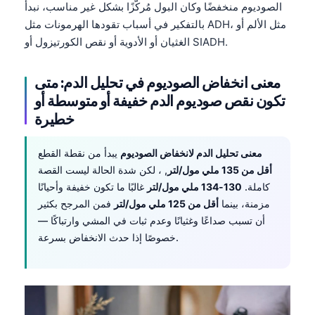
الصوديوم منخفضًا وكان البول مُركّزًا بشكل غير مناسب، نبدأ
بالتفكير في أسباب تقودها الهرمونات مثل ADH، مثل الألم أو
الغثيان أو الأدوية أو نقص الكورتيزول أو SIADH.
معنى انخفاض الصوديوم في تحليل الدم: متى
تكون نقص صوديوم الدم خفيفة أو متوسطة أو
خطيرة
معنى تحليل الدم لانخفاض الصوديوم
يبدأ من نقطة القطع
أقل من 135 ملي مول/لتر
, ، لكن شدة الحالة ليست القصة
كاملة.
130-134 ملي مول/لتر
غالبًا ما تكون خفيفة وأحيانًا
مزمنة، بينما
أقل من 125 ملي مول/لتر
فمن المرجح بكثير
أن تسبب صداعًا وغثيانًا وعدم ثبات في المشي وارتباكًا —
خصوصًا إذا حدث الانخفاض بسرعة.