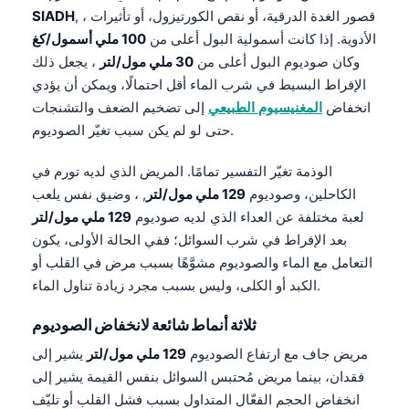
, ، قصور الغدة الدرقية، أو نقص الكورتيزول، أو تأثيرات
SIADH
الأدوية. إذا كانت أسمولية البول أعلى من
100 ملي أسمول/كغ
وكان صوديوم البول أعلى من
30 ملي مول/لتر
، يجعل ذلك
الإفراط البسيط في شرب الماء أقل احتمالًا، ويمكن أن يؤدي
انخفاض
المغنيسيوم الطبيعي
إلى تضخيم الضعف والتشنجات
حتى لو لم يكن سبب تغيّر الصوديوم.
الوذمة تغيّر التفسير تمامًا. المريض الذي لديه تورم في
الكاحلين، وصوديوم
129 ملي مول/لتر
, ، وضيق نفس يلعب
لعبة مختلفة عن العداء الذي لديه صوديوم
129 ملي مول/لتر
بعد الإفراط في شرب السوائل؛ ففي الحالة الأولى، يكون
التعامل مع الماء والصوديوم مشوَّهًا بسبب مرض في القلب أو
الكبد أو الكلى، وليس بسبب مجرد زيادة تناول الماء.
ثلاثة أنماط شائعة لانخفاض الصوديوم
مريض جاف مع ارتفاع الصوديوم
129 ملي مول/لتر
يشير إلى
فقدان، بينما مريض مُحتبس السوائل بنفس القيمة يشير إلى
انخفاض الحجم الفعّال المتداول بسبب فشل القلب أو تليّف