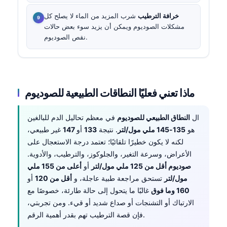
خرافة الترطيب
شرب المزيد من الماء لا يصلح كل
مشكلات الصوديوم ويمكن أن يزيد سوء بعض حالات
نقص الصوديوم.
ماذا تعني فعليًا النطاقات الطبيعية للصوديوم
ال
النطاق الطبيعي للصوديوم
في معظم تحاليل الدم للبالغين
هو
135-145 ملي مول/لتر
. نتيجة
133
أو
147
غير طبيعي،
لكنه لا يكون خطيرًا تلقائيًا؛ تعتمد درجة الاستعجال على
الأعراض، وسرعة التغير، والجلوكوز، والترطيب، والأدوية.
صوديوم أقل من 125 ملي مول/لتر
أو
أعلى من 155 ملي
مول/لتر
تستحق مراجعة طبية عاجلة، و
أقل من 120
أو
160 وما فوق
غالبًا ما يتحول إلى حالة طارئة، خصوصًا مع
الارتباك أو التشنجات أو صداع شديد أو قيء. ومن تجربتي،
فإن قصة الترطيب تهم بقدر أهمية الرقم.