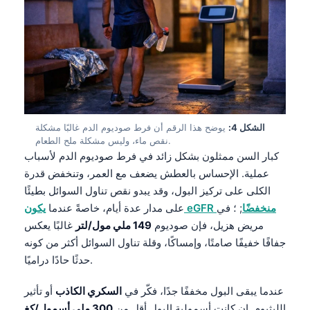
الشكل 4:
يوضح هذا الرقم أن فرط صوديوم الدم غالبًا مشكلة
نقص ماء، وليس مشكلة ملح الطعام.
كبار السن ممثلون بشكل زائد في فرط صوديوم الدم لأسباب
عملية. الإحساس بالعطش يضعف مع العمر، وتنخفض قدرة
الكلى على تركيز البول، وقد يبدو نقص تناول السوائل بطيئًا
يكون eGFR منخفضًا
; ؛ في
على مدار عدة أيام، خاصةً عندما
مريض هزيل، فإن صوديوم
149 ملي مول/لتر
غالبًا يعكس
جفافًا خفيفًا صامتًا، وإمساكًا، وقلة تناول السوائل أكثر من كونه
حدثًا حادًا دراميًا.
عندما يبقى البول مخففًا جدًا، فكّر في
السكري الكاذب
أو تأثير
الليثيوم. إن كانت أسمولية البول أقل من
300 ملي أسمول/كغ