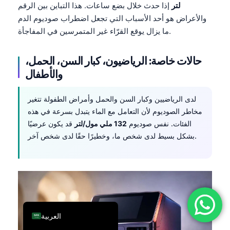
لتر
إذا حدث خلال بضع ساعات. هذا التباين بين الرقم
فارسی
والأعراض هو أحد الأسباب التي تجعل اضطراب صوديوم الدم
简体中文
ما يزال يوقع القرّاء غير المتمرسين في المفاجأة.
Română
حالات خاصة: الرياضيون، كبار السن، الحمل،
Türkçe
والأطفال
Ελληνικά
Português
لدى الرياضيين وكبار السن والحمل وأمراض الطفولة تتغير
مخاطر الصوديوم لأن التعامل مع الماء يتبدل بسرعة في هذه
Español
الفئات. نفس صوديوم
132 ملي مول/لتر
قد يكون عرضيًا
Italiano
بشكل بسيط لدى شخص ما، وخطيرًا حقًا لدى شخص آخر.
עִבְרִית
Français
Deutsch
English
العربية