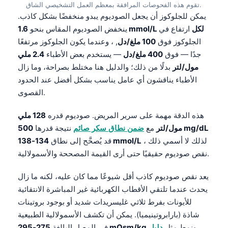
تقوم هذه الفحوصات المرافقة بمعظم العمل التشخيصي الشاق.
يمكن للجلوكوز أن يجعل الصوديوم يبدو منخفضًا بشكل كاذب.
1.6 mmol/L لكل
ارتفاع في
ينخفض الصوديوم المقاس بنحو
الجلوكوز فوق
100 ملغ/دل
, ، وعندما يكون الجلوكوز مرتفعًا
جدًا — فوق
400 ملغ/دل
— يستخدم بعض الأطباء
2.4 ملي
مول/لتر
بدلًا من ذلك؛ والدليل هنا مختلط بصراحة، وما زال
الأطباء يناقشون أي عامل يناسب بشكل أفضل عند الحدود
القصوى.
هذه الدقة مهمة على سرير المريض. صوديوم قدره
128 ملي
500 mg/dL
مول/لتر
مع
ضمن نطاق سكر صائم
نتيجة قدرها
، لذلك لا أسمي ذلك
134-138 mmol/L
قد يُصحَّح إلى نطاق
نقص صوديوم حقيقيًا حتى أرى القيمة المصححة والأسمولالية.
يعد نقص صوديوم كاذب أقل شيوعًا مما كان عليه، لكنه ما زال
يحدث عندما تلتقي الأقطاب الكهربائية غير المباشرة الانتقائية
للأيونات بفرط ثلاثي غليسريدات شديد أو بوجود بروتينات
Norsk bokmål
شاذة (بارابروتينيميا). يمكن أن تكشف الأسمولالية الطبيعية
Ślōnskŏ gŏdka
ونمط مثل
دليل
275-295 mOsm/kg
في المصل البالغة