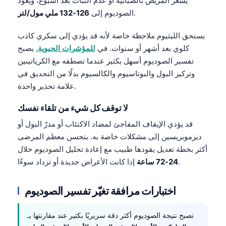
يشعر المريض بالضبابية أو عدم الثبات بعد أسبوع، ويعود
.
الصوديوم إلى
126-132 ملي مول/لتر
يستحق الليثيوم ملاحظة خاصة لأنه قد يؤدي إلى سكري كاذب
كلوي بعد أشهر أو سنوات. في
للمؤشرات الحيوية
, يصبح
تفسير الصوديوم أسهل بكثير عندما تصطفه مع الكرياتينين
وتركيز البول والبوتاسيوم والكالسيوم بدلًا من التحديق في
علامة تحذير واحدة.
لا توقف كل شيء من تلقاء نفسك
قد يؤدي الإيقاف المفاجئ لمضاد الاكتئاب أو مدرّ البول أو
ديزموبريسين إلى مشكلات خاصة به. يتحسن معظم المرضى
أكثر بخطة تعديل يقودها طبيب مع إعادة تحليل الصوديوم خلال
إذا كانت الأعراض جديدة أو تزداد سوءًا.
24-72 ساعة
اختبارات مرافقة تغيّر تفسير الصوديوم
تصبح نتيجة الصوديوم أكثر دقة سريريًا بكثير عند مقارنتها بـ