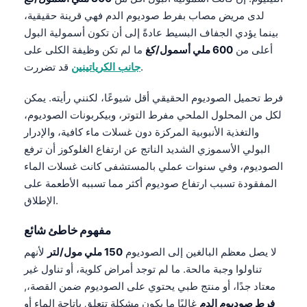
لدى مريض مصاب بفرط صوديوم الدم فهي قرينة حقيقية،
بينما يؤدي الجفاف البسيط عادةً إلى أن تكون أسمولية البول
أعلى من
600 ملي أسمول/كغ
ما لم تكن وظيفة الكلى على
قد تضررت.
جانب الكرياتينين
فرط تحميل الصوديوم الحقيقي أقل شيوعًا، لكنني رأيته. يمكن
لكل من المحلول الملحي مفرط التوتر، وبيكربونات الصوديوم،
والتغذية الأنبوبية المركزة دون غسلات ماء كافية، والإدرار
البولي الأسموزي الشديد الناتج عن ارتفاع الغلوكوز أن ترفع
الصوديوم، وفي سنوات عملي بالمستشفى كانت غسلات الماء
المفقودة تسبب ارتفاع صوديوم أكثر مما تسببه الأطعمة على
الإطلاق.
مفهوم خاطئ شائع
لا يصل معظم البالغين إلى الصوديوم
150 ملي مول/لتر
لأنهم
تناولوا وجبة مالحة. ما لم توجد أمراض كلوية، أو تناول غير
معتاد جدًا، أو منتج طبي يحتوي على الصوديوم ضمن القصة،,
فرط صوديوم الدم
غالبًا ما يكون مشكلة تتعلق بإتاحة الماء أو