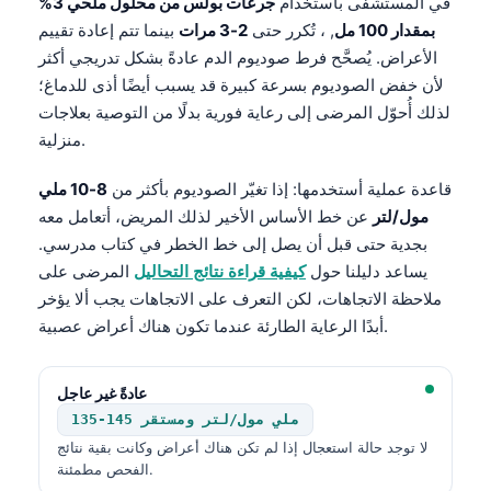
في المستشفى باستخدام
جرعات بولس من محلول ملحي 3%
بمقدار 100 مل
, ، تُكرر حتى
2-3 مرات
بينما تتم إعادة تقييم
தமிழ்
الأعراض. يُصحَّح فرط صوديوم الدم عادةً بشكل تدريجي أكثر
తెలుగు
لأن خفض الصوديوم بسرعة كبيرة قد يسبب أيضًا أذى للدماغ؛
मराठी
لذلك أُحوّل المرضى إلى رعاية فورية بدلًا من التوصية بعلاجات
منزلية.
اردو
বাংলা
قاعدة عملية أستخدمها: إذا تغيّر الصوديوم بأكثر من
8-10 ملي
Shqip
مول/لتر
عن خط الأساس الأخير لذلك المريض، أتعامل معه
بجدية حتى قبل أن يصل إلى خط الخطر في كتاب مدرسي.
Magyar
يساعد دليلنا حول
كيفية قراءة نتائج التحاليل
المرضى على
Slovenščina
ملاحظة الاتجاهات، لكن التعرف على الاتجاهات يجب ألا يؤخر
한국어
أبدًا الرعاية الطارئة عندما تكون هناك أعراض عصبية.
Polski
عادةً غير عاجل
Lietuvių kalba
135-145 ملي مول/لتر ومستقر
Русский
لا توجد حالة استعجال إذا لم تكن هناك أعراض وكانت بقية نتائج
ქართული
الفحص مطمئنة.