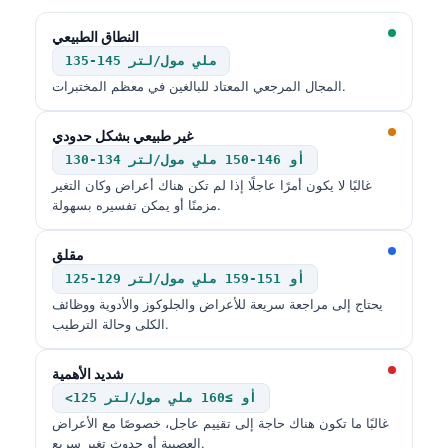
النطاق الطبيعي
135-145 ملي مول/لتر
المجال المرجعي المعتاد للبالغين في معظم المختبرات.
غير طبيعي بشكل حدودي
130-134 أو 146-150 ملي مول/لتر
غالبًا لا يكون أمرًا عاجلًا إذا لم تكن هناك أعراض وكان التغير
مزمنًا أو يمكن تفسيره بسهولة.
مقلق
125-129 أو 151-159 ملي مول/لتر
يحتاج إلى مراجعة سريعة للأعراض والجلوكوز والأدوية ووظائف
الكلى وحالة الترطيب.
شديد الأهمية
<125 أو ≥160 ملي مول/لتر
غالبًا ما تكون هناك حاجة إلى تقييم عاجل، خصوصًا مع الأعراض
العصبية أو حدوث تغير سريع.