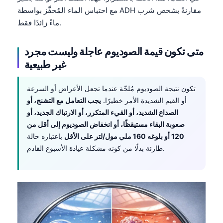
Gàidhlig
مع احتباس الماء المُحفَّز بواسطة ADH مقارنةً بشخص شرب
Euskara
ماءً زائدًا فقط.
Македонски јазик
متى تكون قيمة الصوديوم عاجلة وليست مجرد
Latviešu valoda
غير طبيعية
Galego
অসমীয়া
تكون نتيجة الصوديوم مُلحّة عندما تجعل الأعراض أو السرعة
සිංහල
أو القيم الشديدة الأمر خطيرًا.
يجب التعامل مع التشنج، أو
الصداع الشديد، أو القيء المتكرر، أو الارتباك الجديد، أو
سنڌي
صعوبة البقاء مستيقظًا، أو انخفاض الصوديوم إلى أقل من
پښتو
120 أو بلوغه 160 ملي مول/لتر على الأقل
باعتباره حالة
طارئة بدلًا من كونه مشكلة عيادة الأسبوع القادم.
Slovenčina
Hrvatski
Suomi
Қазақ тілі