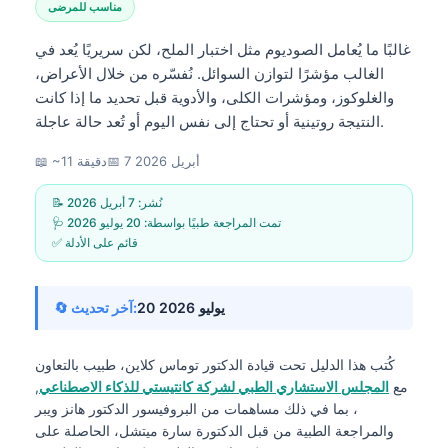
مناسب للمرضى
غالبًا ما يُعامل الصوديوم مثل اختبار الملح، لكن سريريًا يُعد في
الغالب مؤشرًا لتوازن السوائل. نُفسّره من خلال الأعراض،
والغلوكوز، ومؤشرات الكلى، والأدوية قبل تحديد ما إذا كانت
النتيجة روتينية أو تحتاج إلى نفس اليوم أو تُعد حالة عاجلة.
7 أبريل 2026
📅
📖 ~11 دقيقة
📝 نُشر:
7 أبريل 2026
🩺 تمت المراجعة طبيًا بواسطة:
20 يوليو 2026
✅ قائم على الأدلة
20 يوليو 2026
🔄 آخر تحديث:
كُتب هذا الدليل تحت قيادة
الدكتور توماس كلاين، طبيب
بالتعاون
مع
المجلس الاستشاري الطبي لشركة كانتيستي للذكاء الاصطناعي
,
، بما في ذلك مساهمات من البروفيسور الدكتور هانز ويبر
والمراجعة الطبية من قبل الدكتورة سارة ميتشل، الحاصلة على