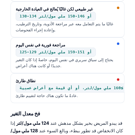
Čeština
غير طبيعي لكن غالبًا يُعالج في العيادة الخارجية
日本語
130-134 أو 146-150 ملي مول/لتر
Eesti
غالبًا ما يتم التعامل معه عبر مراجعة الأدوية، وتاريخ الترطيب،
وإعادة إجراء الفحوصات.
Azərbaycan dili
Bosanski
مراجعة فورية في نفس اليوم
125-129 أو 151-159 ملي مول/لتر
Svenska
يحتاج إلى سياق سريري في نفس اليوم، خاصةً إذا كان التغير
Српски језик
جديدًا أو كانت هناك أعراض.
Íslenska
نطاق طارئ
Հայերեն
Bahasa Indonesia
عادةً ما تكون هناك حاجة لتقييم طارئ.
हिन्दी
Nederlands
فخ معدل التغير
Dansk
قد يبدو المريض بخير بشكل مدهش عند
124 ملي مول/لتر
إذا
كان الانخفاض قد تطور ببطء، وبالغ السوء عند
128 ملي مول/
Български