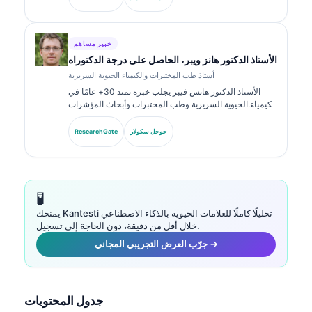
المؤشرات الحيوية والتحليل في الممارسة السريرية.
خبير مساهم
الأستاذ الدكتور هانز ويبر، الحاصل على درجة الدكتوراه
أستاذ طب المختبرات والكيمياء الحيوية السريرية
الأستاذ الدكتور هانس فيبر يجلب خبرة تمتد 30+ عامًا في
الكيمياء الحيوية السريرية وطب المختبرات وأبحاث المؤشرات
الحيوية. بصفته الرئيس السابق للجمعية الألمانية للكيمياء
السريرية، يتخصص في تحليل لوحات التشخيص، وتوحيد
جوجل سكولار
ResearchGate
المؤشرات الحيوية، والطب المخبري المدعوم بالذكاء
الاصطناعي.
🧪
يمنحك Kantesti تحليلًا كاملًا للعلامات الحيوية بالذكاء الاصطناعي
خلال أقل من دقيقة، دون الحاجة إلى تسجيل.
جرّب العرض التجريبي المجاني →
جدول المحتويات