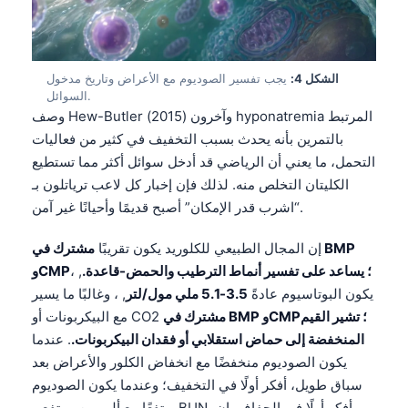
الشكل 4:
يجب تفسير الصوديوم مع الأعراض وتاريخ مدخول
السوائل.
وصف Hew-Butler وآخرون (2015) hyponatremia المرتبط
بالتمرين بأنه يحدث بسبب التخفيف في كثير من فعاليات
التحمل، ما يعني أن الرياضي قد أدخل سوائل أكثر مما تستطيع
الكليتان التخلص منه. لذلك فإن إخبار كل لاعب ترياتلون بـ
“اشرب قدر الإمكان” أصبح قديمًا وأحيانًا غير آمن.
إن المجال الطبيعي للكلوريد يكون تقريبًا
مشترك في BMP
وCMP؛ يساعد على تفسير أنماط الترطيب والحمض-قاعدة.
, ،
يكون البوتاسيوم عادةً
3.5-5.1 ملي مول/لتر
, ، وغالبًا ما يسير
مشترك في BMP وCMP؛ تشير القيم
مع البيكربونات أو CO2
المنخفضة إلى حماض استقلابي أو فقدان البيكربونات.
. عندما
يكون الصوديوم منخفضًا مع انخفاض الكلور والأعراض بعد
سباق طويل، أفكر أولًا في التخفيف؛ وعندما يكون الصوديوم
مرتفعًا مع ألبومين مرتفع وBUN، أفكر أولًا في الجفاف. إن