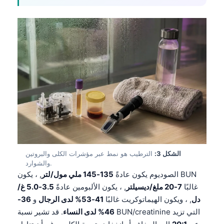
الشكل 3:
الترطيب هو نمط عبر مؤشرات الكلى والبروتين
والشوارد.
الصوديوم يكون عادةً
135-145 ملي مول/لتر
, ، يكون BUN
غالبًا
7-20 ملغ/ديسيلتر
, ، يكون الألبومين عادةً
3.5-5.0 غ/
دل
, ، ويكون الهيماتوكريت غالبًا
41-53% لدى الرجال
و
36-
46% لدى النساء
. قد تشير نسبة BUN/creatinine التي تزيد