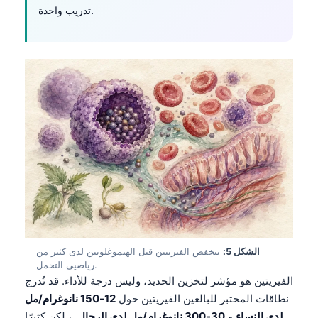
تدريب واحدة.
الشكل 5:
ينخفض الفيريتين قبل الهيموغلوبين لدى كثير من
رياضيي التحمل.
الفيريتين هو مؤشر لتخزين الحديد، وليس درجة للأداء. قد تُدرج
نطاقات المختبر للبالغين الفيريتين حول
12-150 نانوغرام/مل
لدى النساء
و
30-300 نانوغرام/مل لدى الرجال
, ، لكن كثيرًا