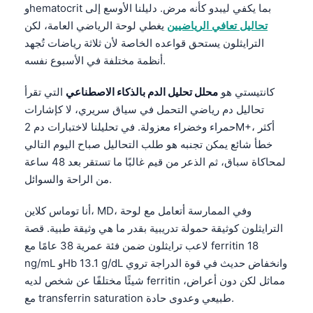
وhematocrit بما يكفي ليبدو كأنه مرض. دليلنا الأوسع إلى
تحاليل تعافي الرياضيين
يغطي لوحة الرياضي العامة، لكن
الترايثلون يستحق قواعده الخاصة لأن ثلاثة رياضات تُجهد
أنظمة مختلفة في الأسبوع نفسه.
كانتيستي هو
محلل تحليل الدم بالذكاء الاصطناعي
التي تقرأ
تحاليل دم رياضي التحمل في سياق سريري، لا كإشارات
حمراء وخضراء معزولة. في تحليلنا لاختبارات دم 2M+، أكثر
خطأ شائع يمكن تجنبه هو طلب التحاليل صباح اليوم التالي
لمحاكاة سباق، ثم الذعر من قيم غالبًا ما تستقر بعد 48 ساعة
من الراحة والسوائل.
أنا توماس كلاين، MD، وفي الممارسة أتعامل مع لوحة
الترايثلون كوثيقة حمولة تدريبية بقدر ما هي وثيقة طبية. قصة
لاعب ترايثلون ضمن فئة عمرية 38 عامًا مع ferritin 18
ng/mL وHb 13.1 g/dL وانخفاض حديث في قوة الدراجة تروي
شيئًا مختلفًا عن شخص لديه ferritin مماثل لكن دون أعراض،
مع transferrin saturation طبيعي وعدوى حادة.