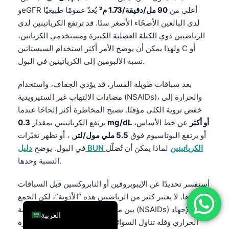
وeGFR أعلى من
90 مل/دقيقة/1.73 م²
يُعدّ عمومًا طبيعيًا
فارسی
لدى البالغين الأصحّاء الأصغر سنًا. قد ترتفع الكرياتينين لدى
简体中文
الرياضيين ذوي الكتلة العضلية الكبيرة ومستخدمي الكرياتين،
Română
ولهذا يمكن أن يوضح الأمر أكثر استخدام السيستاتين C أو
نسبة الألبومين إلى الكرياتينين في البول.
Türkçe
Ελληνικά
بعد سباقات طويلة المسار، قد يؤدي الجفاف، واستخدام
مضادات الالتهاب غير الستيرويدية (NSAIDs)، والحرارة إلى
Português
خفض تروية الكلى مؤقتًا. تصبح المخاطرة أكثر إلحاحًا عندما
Español
0.3 mg/dL أو أكثر
عن خط الأساس،
يرتفع الكرياتينين بمقدار
Italiano
أو يرتفع البوتاسيوم فوق
5.5 ملي مول/لتر
, ، أو تظهر تغيّرات
עִבְרִית
دليل BUN الكرياتينين
لماذا يمكن أن تُضلّل
في البول. يوضح
النسبة وحدها.
Français
Deutsch
أستفسر تحديدًا عن الإيبوبروفين أو النابروكسين قبل السباقات
وأثناءها. لا يعتبر كثير من الرياضيين هذه “الأدوية”، لكن الجمع
English
بين مضادات الالتهاب غير الستيرويدية (NSAIDs) والإجهاد
العربية
الحراري وقلة تناول السوائل قد يخلق عاصفة كلوية صغيرة