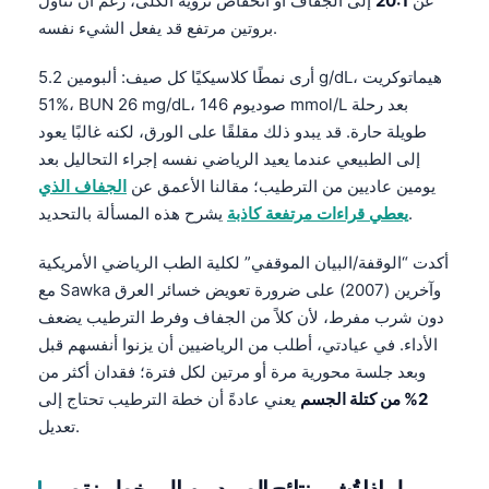
عن
20:1
إلى الجفاف أو انخفاض تروية الكلى، رغم أن تناول
بروتين مرتفع قد يفعل الشيء نفسه.
أرى نمطًا كلاسيكيًا كل صيف: ألبومين 5.2 g/dL، هيماتوكريت
51%، BUN 26 mg/dL، صوديوم 146 mmol/L بعد رحلة
طويلة حارة. قد يبدو ذلك مقلقًا على الورق، لكنه غالبًا يعود
إلى الطبيعي عندما يعيد الرياضي نفسه إجراء التحاليل بعد
يومين عاديين من الترطيب؛ مقالنا الأعمق عن
الجفاف الذي
يشرح هذه المسألة بالتحديد.
يعطي قراءات مرتفعة كاذبة
أكدت “الوقفة/البيان الموقفي” لكلية الطب الرياضي الأمريكية
مع Sawka وآخرين (2007) على ضرورة تعويض خسائر العرق
دون شرب مفرط، لأن كلاً من الجفاف وفرط الترطيب يضعف
الأداء. في عيادتي، أطلب من الرياضيين أن يزنوا أنفسهم قبل
وبعد جلسة محورية مرة أو مرتين لكل فترة؛ فقدان أكثر من
2% من كتلة الجسم
يعني عادةً أن خطة الترطيب تحتاج إلى
تعديل.
لماذا تُشير نتائج الصوديوم إلى خطر نقص