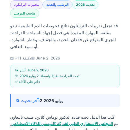
تحديث 2026
الترطيب والحديد
مختبرات الترايثلون
مناسب للمرضى
قد تجعل تدريبات الترايثلون نتائج فحوصات الدم الطبيعية تبدو
مقلقة. المهارة المفيدة هي فصل إجهاد السباحة-الدراجة-
الجري المتوقع عن فقدان الحديد، والجفاف، وخطر الشوارد،
أو سوء التعافي.
June 2, 2026
📅
📖 ~11 دقيقة
June 2, 2026
📝 نُشر:
🩺 تمت المراجعة طبيًا بواسطة:
2 يوليو 2026
✅ قائم على الأدلة
2 يوليو 2026
🔄 آخر تحديث:
كُتب هذا الدليل تحت قيادة
الدكتور توماس كلاين، طبيب
بالتعاون
مع
المجلس الاستشاري الطبي لشركة كانتيستي للذكاء الاصطناعي
,
، بما في ذلك مساهمات من البروفيسور الدكتور هانز ويبر