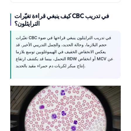
كيف ينبغي قراءة تغيّرات CBC في تدريب
الترايثلون؟
تغيّرات CBC في تدريب الترايثلون ينبغي قراءتها في ضوء
حجم البلازما، وحالة الحديد، والحِمل التدريبي الأخير. قد
يعكس الانخفاض الخفيف في الهيموغلوبين توسع بلازما
التحمل، بينما قد يكشف ارتفاع RDW أو انخفاض MCV عن
إنتاج مبكر لكريات دم حمراء مقيد بالحديد.
Norsk bokmål
Ślōnskŏ gŏdka