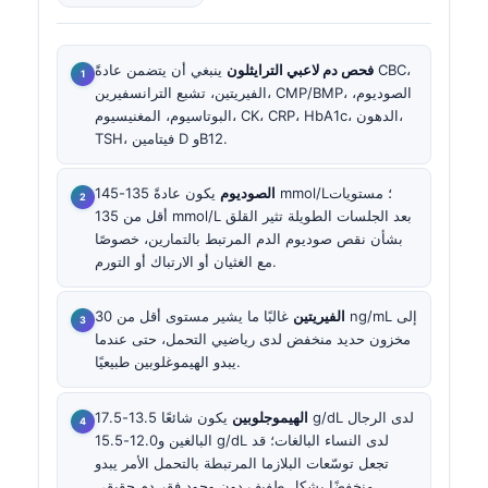
فحص دم لاعبي الترايثلون
ينبغي أن يتضمن عادةً CBC،
الفيريتين، تشبع الترانسفيرين، CMP/BMP، الصوديوم،
البوتاسيوم، المغنيسيوم، CK، CRP، HbA1c، الدهون،
TSH، فيتامين D وB12.
الصوديوم
يكون عادةً 135-145 mmol/L؛ مستويات
أقل من 135 mmol/L بعد الجلسات الطويلة تثير القلق
بشأن نقص صوديوم الدم المرتبط بالتمارين، خصوصًا
مع الغثيان أو الارتباك أو التورم.
الفيريتين
غالبًا ما يشير مستوى أقل من 30 ng/mL إلى
مخزون حديد منخفض لدى رياضيي التحمل، حتى عندما
يبدو الهيموغلوبين طبيعيًا.
الهيموجلوبين
يكون شائعًا 13.5-17.5 g/dL لدى الرجال
البالغين و12.0-15.5 g/dL لدى النساء البالغات؛ قد
تجعل توسّعات البلازما المرتبطة بالتحمل الأمر يبدو
منخفضًا بشكل طفيف دون وجود فقر دم حقيقي.