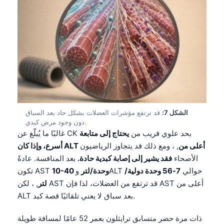
Català
O‘zbekcha
Українська
አማርኛ
Kiswahili
ភាសាខ្មែរ
ဗမာစာ
الشكل 7:
قد ترتفع مؤشرات العضلات بشكل حاد بعد السباق
دون وجود مرض كبدي.
ไทย
غالبًا ما يُبلّغ عن CK بحد علوي قريب من
يحتاج إلى متابعة
Tagalog
أسرع، وإذا كان ALT أعلى من
, ، ومع ذلك قد يتجاوز الرياضيون
Tiếng Việt
الأصحاء
فقد يشير إلى إصابة كبدية حادة.
بعد المنافسة. عادةً
وALT حوالي
7-56 وحدة دولية/
10-40 وحدة/لتر
تكون AST
Bahasa Melayu
لتر
, ، لكن AST قد ترتفع من العضلات، لذا فإن AST أعلى من
മലയാളം
ALT بعد سباق لا يعني تلقائيًا قصة كبد.
ಕನ್ನಡ
ذات مرة حضر متسابق ترايثلون بعمر 52 عامًا لمسافة طويلة
ગુજરાતી