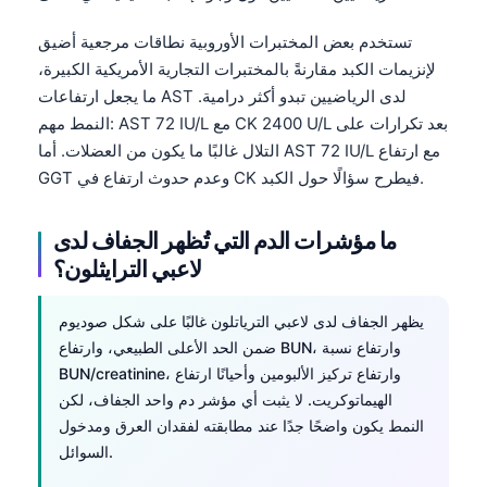
تستخدم بعض المختبرات الأوروبية نطاقات مرجعية أضيق
لإنزيمات الكبد مقارنةً بالمختبرات التجارية الأمريكية الكبيرة،
ما يجعل ارتفاعات AST لدى الرياضيين تبدو أكثر درامية.
النمط مهم: AST 72 IU/L مع CK 2400 U/L بعد تكرارات على
التلال غالبًا ما يكون من العضلات. أما AST 72 IU/L مع ارتفاع
GGT وعدم حدوث ارتفاع في CK فيطرح سؤالًا حول الكبد.
ما مؤشرات الدم التي تُظهر الجفاف لدى
لاعبي الترايثلون؟
يظهر الجفاف لدى لاعبي الترياتلون غالبًا على شكل صوديوم
ضمن الحد الأعلى الطبيعي، وارتفاع BUN، وارتفاع نسبة
BUN/creatinine، وارتفاع تركيز الألبومين وأحيانًا ارتفاع
الهيماتوكريت. لا يثبت أي مؤشر دم واحد الجفاف، لكن
النمط يكون واضحًا جدًا عند مطابقته لفقدان العرق ومدخول
السوائل.