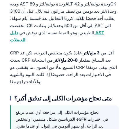
ومعه AST 89 وحدة دولية/لتر وALT 42 وحدة دولية/لتر وCK
தமிழ்
3100 وحدة/لتر بعد يومين من نصف ماراثون فيه تلال. قبل أن
తెలుగు
يطلب أحد فحصًا للكبد، كررنا التحاليل بعد خمسة أيام سهلة؛
انخفضت CK إلى أقل من 500 وحدة/لتر وعادت AST إلى
मराठी
الطبيعي، وهو النمط نفسه الذي نوقش في
دليل AST
اردو
.
للعضلات
বাংলা
CRP أقل من
3 ملغ/لتر
عادةً يكون منخفض الدرجة، لكن قد
Shqip
يحدث CRP بعد السباق بمقدار
8-20 ملغ/لتر
من استجابة
Magyar
النسيج بدلًا من العدوى. ما يقلقني هو CRP الذي يبقى مرتفعًا
في الاختبارات بعد الراحة، خصوصًا إذا كانت النوم والشهية
Slovenščina
والأداء تتراجع معًا.
한국어
Polski
متى تحتاج مؤشرات الكلى إلى تدقيق أكبر؟
Lietuvių kalba
تحتاج مؤشرات الكلى إلى مراجعة أدق عندما يرتفع
Русский
الكرياتينين بشكل مستمر، أو ينخفض eGFR في اختبارات
ქართული
بعد الراحة، أو يظهر ألبومين في البول، أو عندما يقترن