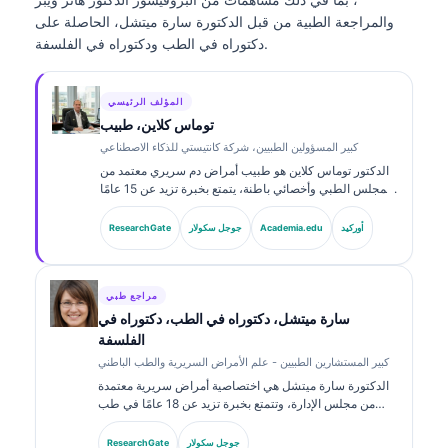
والمراجعة الطبية من قبل الدكتورة سارة ميتشل، الحاصلة على
دكتوراه في الطب ودكتوراه في الفلسفة.
المؤلف الرئيسي
توماس كلاين، طبيب
كبير المسؤولين الطبيين، شركة كانتيستي للذكاء الاصطناعي
الدكتور توماس كلاين هو طبيب أمراض دم سريري معتمد من
المجلس الطبي وأخصائي باطنة، يتمتع بخبرة تزيد عن 15 عامًا
في طب المختبرات والتحليل السريري المدعوم بالذكاء
الاصطناعي. بصفته كبير مسؤولي الشؤون الطبية في
أوركيد
Academia.edu
جوجل سكولار
ResearchGate
Kantesti AI، يوفّر إشرافًا سريريًا على دقة المعلومات الطبية
للشبكة العصبية المملوكة. وقد نشر الدكتور كلاين على نطاق
واسع حول تفسير المؤشرات الحيوية والتشخيصات المخبرية
في موضوعات طب المختبرات.
مراجع طبي
سارة ميتشل، دكتوراه في الطب، دكتوراه في
الفلسفة
كبير المستشارين الطبيين - علم الأمراض السريرية والطب الباطني
الدكتورة سارة ميتشل هي اختصاصية أمراض سريرية معتمدة
من مجلس الإدارة، وتتمتع بخبرة تزيد عن 18 عامًا في طب
المختبرات والتحليل التشخيصي. تحمل شهادات تخصص في
الكيمياء السريرية، ونشرت على نطاق واسع حول لوحات
جوجل سكولار
ResearchGate