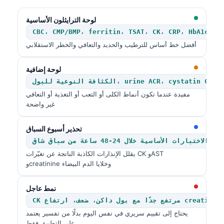
لوحة الترايثلون الأساسية
CBC، CMP/BMP، ferritin، TSAT، CK، CRP، HbA1c، l
أفضل خط أساس للترطيب والحديد والتعافي والخطر الاستقلابي
لوحة إضافية
مفيدة عندما تكون أنماط الكلى أو التعب أو التغذية أو التعافي
غير واضحة
تحذير أسبوع السباق
اختبارات الأساسية خلال 24-48 ساعة من سباق شاق
يقلل الإنذارات الكاذبة الناتجة عن تغيّرات CK وAST
وcreatinine وخلايا الدم البيضاء
نمط عاجل
يحتاج إلى تقييم سريري في نفس اليوم بدلًا من تفسير يعتمد
على التطبيق فقط