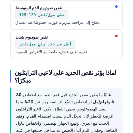
نقص صوديوم الدم المتوسط
125-129 ملي مول/لتر
يحتاج إلى مراجعة سريرية فورية، خصوصًا بعد السباق
نقص صوديوم شديد
أقل من 125 ملي مول/لتر
تقييم طبي عاجل، خاصةً مع الأعراض العصبية
لماذا يؤثر نقص الحديد على لاعبي الترايثلون
مبكرًا؟
غالبًا ما يظهر نقص الحديد قبل فقر الدم، مع انخفاض
30
نانوغرام/مل
أو انخفاض تشبّع الترانسفيرين عن
20%
بينما
يبقى الهيموغلوبين ضمن النطاق. يكون لاعبو الترايثلون
عُرضة للخطر لأن انحلال الدم بسبب اصطدام القدم، وفقد
الحديد مع العرق، وتهيج الجهاز الهضمي، وانخفاض تناول
الطاقة، وفقدان الدم أثناء الحيض قد تتداخل جميعها في كتلة