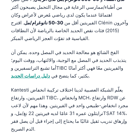
من أطباء/ممارسي الرعاية في مجال التحمل يصبحون أكثر
اهتمامًا عندما يكون لدى رياضي مُعرض لأعراض وكان
الفيريتين أقل من
30-50 نانوغرام/مل
. اقترح Clénin وآخرون
(2015) فئات نقص الحديد الخاصة بالرياضة لأن النطاقات
القياسية قد تفوّت العجز الرياضي المبكر.
الفخ الشائع هو معالجة الحديد في المصل وحده. يمكن أن
يتذبذب الحديد في المصل مع الوجبة، والالتهاب، ووقت اليوم؛
أما تشبع الترانسفيرين وTIBC والفيريتين معًا فهي أكثر أمانًا
.
بكثير، كما يتضح في
دليل دراسات الحديد
Kantesti يعلّم الشبكة العصبية لدينا اختلاف تركيبة انخفاض
الفيريتين، وارتفاع TIBC، وانخفاض MCH، وارتفاع RDW عن
مجرد انخفاض-طبيعي واحد في الفيريتين. وهذا مهم لأن لاعب
ترايثلون عمره 31 عامًا لديه فيريتين 22 نغ/مل، وTSAT 14%،
وإرهاق تدريب ثقيل غالبًا ما يحتاج إلى إجراء قبل أن يصل فقر
الدم الصريح.