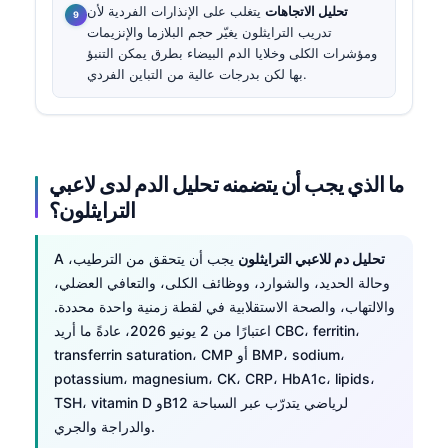
تحليل الاتجاهات
يتغلب على الإنذارات الفردية لأن
تدريب الترايثلون يغيّر حجم البلازما والإنزيمات
ومؤشرات الكلى وخلايا الدم البيضاء بطرق يمكن التنبؤ
بها لكن بدرجات عالية من التباين الفردي.
ما الذي يجب أن يتضمنه تحليل الدم لدى لاعبي
الترايثلون؟
تحليل دم للاعبي الترايثلون
يجب أن يتحقق من الترطيب،
A
وحالة الحديد، والشوارد، ووظائف الكلى، والتعافي العضلي،
والالتهاب، والصحة الاستقلابية في لقطة زمنية واحدة محددة.
اعتبارًا من 2 يونيو 2026، عادةً ما أريد CBC، ferritin،
transferrin saturation، CMP أو BMP، sodium،
potassium، magnesium، CK، CRP، HbA1c، lipids،
TSH، vitamin D وB12 لرياضي يتدرّب عبر السباحة
والدراجة والجري.