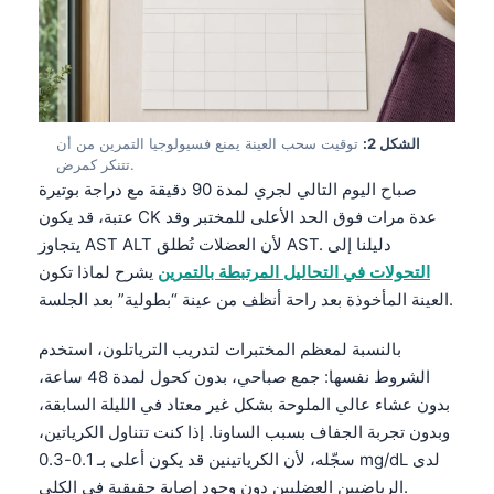
الشكل 2:
توقيت سحب العينة يمنع فسيولوجيا التمرين من أن
تتنكر كمرض.
صباح اليوم التالي لجري لمدة 90 دقيقة مع دراجة بوتيرة
عتبة، قد يكون CK عدة مرات فوق الحد الأعلى للمختبر وقد
يتجاوز AST ALT لأن العضلات تُطلق AST. دليلنا إلى
التحولات في التحاليل المرتبطة بالتمرين
يشرح لماذا تكون
العينة المأخوذة بعد راحة أنظف من عينة “بطولية” بعد الجلسة.
بالنسبة لمعظم المختبرات لتدريب الترياتلون، استخدم
الشروط نفسها: جمع صباحي، بدون كحول لمدة 48 ساعة،
بدون عشاء عالي الملوحة بشكل غير معتاد في الليلة السابقة،
وبدون تجربة الجفاف بسبب الساونا. إذا كنت تتناول الكرياتين،
سجّله، لأن الكرياتينين قد يكون أعلى بـ 0.1-0.3 mg/dL لدى
الرياضيين العضليين دون وجود إصابة حقيقية في الكلى.