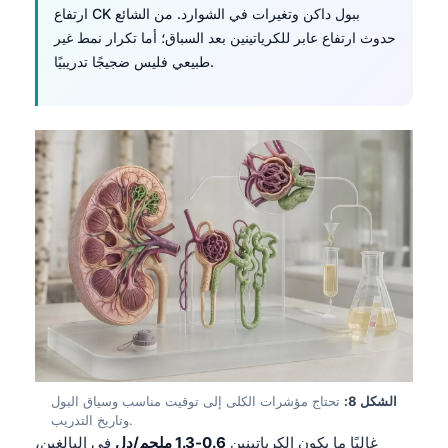
Čeština
ارتفاع CK ببول داكن وتغيرات في الشوارد. من الشائع
حدوث ارتفاع عابر للكرياتينين بعد السباق؛ أما تكرار نمط غير
日本語
طبيعي فليس ضجيجًا تدريبيًا.
Eesti
Azərbaycan dili
Bosanski
Svenska
Српски језик
Íslenska
Հայերեն
Bahasa Indonesia
हिन्दी
Nederlands
الشكل 8:
تحتاج مؤشرات الكلى إلى توقيت مناسب وسياق البول
Dansk
وتاريخ التدريب.
Български
غالبًا ما يكون الكرياتينين
0.6-1.3 ملجم/دل
في البالغين،