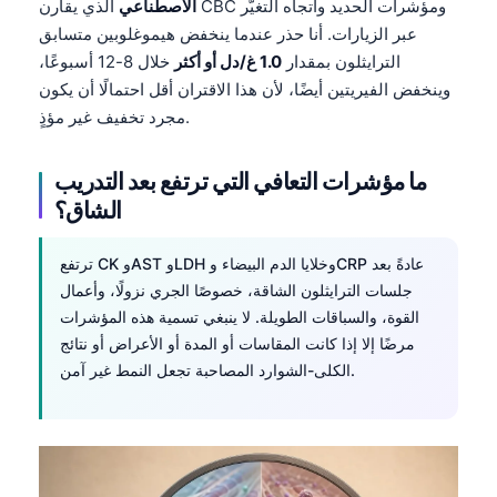
Gàidhlig
الاصطناعي
الذي يقارن CBC ومؤشرات الحديد واتجاه التغيّر
عبر الزيارات. أنا حذر عندما ينخفض هيموغلوبين متسابق
Euskara
الترايثلون بمقدار
1.0 غ/دل أو أكثر
خلال 8-12 أسبوعًا،
Македонски јазик
وينخفض الفيريتين أيضًا، لأن هذا الاقتران أقل احتمالًا أن يكون
Latviešu valoda
مجرد تخفيف غير مؤذٍ.
Galego
ما مؤشرات التعافي التي ترتفع بعد التدريب
অসমীয়া
الشاق؟
සිංහල
سنڌي
ترتفع CK وAST وLDH وخلايا الدم البيضاء وCRP عادةً بعد
جلسات الترايثلون الشاقة، خصوصًا الجري نزولًا، وأعمال
پښتو
القوة، والسباقات الطويلة. لا ينبغي تسمية هذه المؤشرات
مرضًا إلا إذا كانت المقاسات أو المدة أو الأعراض أو نتائج
Slovenčina
الكلى-الشوارد المصاحبة تجعل النمط غير آمن.
Hrvatski
Suomi
Қазақ тілі