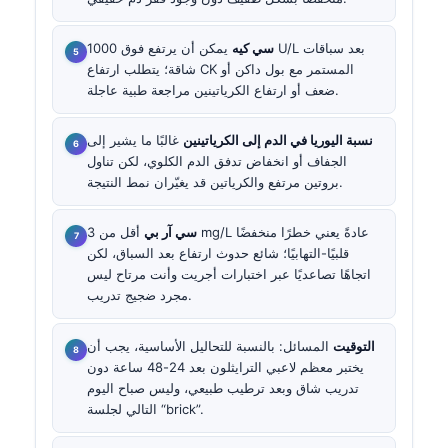
سي كيه
يمكن أن يرتفع فوق 1000 U/L بعد سباقات
شاقة؛ يتطلب ارتفاع CK المستمر مع بول داكن أو
ضعف أو ارتفاع الكرياتينين مراجعة طبية عاجلة.
نسبة اليوريا في الدم إلى الكرياتينين
غالبًا ما يشير إلى
الجفاف أو انخفاض تدفق الدم الكلوي، لكن تناول
بروتين مرتفع والكرياتين قد يغيّران نمط النتيجة.
سي آر بي
أقل من 3 mg/L عادةً يعني خطرًا منخفضًا
قلبيًا-التهابيًا؛ شائع حدوث ارتفاع بعد السباق، لكن
اتجاهًا تصاعديًا عبر اختبارات أجريت وأنت مرتاح ليس
مجرد ضجيج تدريب.
التوقيت
المسائل: بالنسبة للتحاليل الأساسية، يجب أن
يختبر معظم لاعبي الترايثلون بعد 24-48 ساعة دون
تدريب شاق وبعد ترطيب طبيعي، وليس صباح اليوم
التالي لجلسة “brick”.