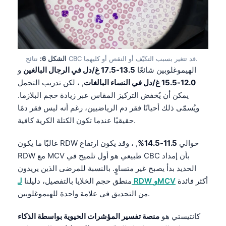
Frysk
Esperanto
Беларуская мова
نتائج CBC قد تتغير بسبب التكيّف أو النقص أو كليهما.
الشكل 6:
Татар теле
الهيموغلوبين شائعًا
13.5-17.5 غ/دل في الرجال البالغين
و
Кыргызча
12.0-15.5 غ/دل في النساء البالغات
, ، لكن تدريب التحمل
ئۇيغۇرچە
يمكن أن يُخفض التركيز المقاس عبر زيادة حجم البلازما.
ويُسمّى ذلك أحيانًا فقر دم الرياضيين، رغم أنه ليس فقر دمًا
Cebuano
حقيقيًا عندما تكون الكتلة الكرية كافية.
Basa Jawa
غالبًا ما يكون RDW حوالي
11.5-14.5%
, ، وقد يكون ارتفاع
ພາສາລາວ
RDW مع MCV طبيعي هو أول تلميح في CBC بأن إمداد
Монгол
الحديد بدأ يصبح غير متساوٍ. بالنسبة للمرضى الذين يريدون
Afrikaans
أكثر فائدة
لـ RDW وMCV
منطق حجم الخلايا بالتفصيل، دليلنا
من التحديق في علامة واحدة للهيموغلوبين.
العربية المغربية
Occitan
كانتيستي هو
منصة تفسير المؤشرات الحيوية بواسطة الذكاء