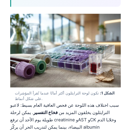
الشكل 1:
تكون لوحة الترايثلون أكثر أمانًا عندما تُقرأ المؤشرات
على شكل أنماط.
سبب اختلاف هذه اللوحة عن فحص العافية العام بسيط: لاعبو
الترايثلون يخلقون المزيد من
فخاخ التفسير
. يمكن لرحلة
طويلة يوم الأحد أن ترفع creatinine وAST وCK وخلايا الدم
البيضاء، بينما يمكن لتدريب الحر أن يركّز albumin