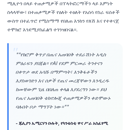
ሚሊዮን በላይ ተጠቃሚዎች በፕላትፎርማችን ላይ እምነት
ስላላቸው፣ በተጠቃሚዎች የዕለት ተዕለት የአሰሳ የስራ ፍሰቶች
ውስጥ በተፈጥሮ የሚስማማ የበለጠ እንከን የለሽ እና የተቀናጀ
ተሞክሮ እንደሚያስፈልግ ተገንዝበናል።.
""የክሮም ቅጥያ በጤና አጠባበቅ ተደራሽነት አዲስ
ምዕራፍን ያበጃል። የAI የደም ምርመራ ትንተናን
በቀጥታ ወደ አሳሹ በማምጣት፣ እንቅፋቶችን
እያስወገድን እና ሰዎች የጤና መረጃቸውን እንዲረዱ
ከመቼውም ጊዜ በበለጠ ቀላል እያደረግን ነው። ይህ
የጤና አጠባበቅ ቴክኖሎጂ ተጠቃሚዎችን ቀድሞውኑ
ባሉበት ቦታ ማግኘት ነው።""
- ጁሊያን ኤሚርሃን ቡሉት, የካንቴስቲ ዋና ሥራ አስፈፃሚ