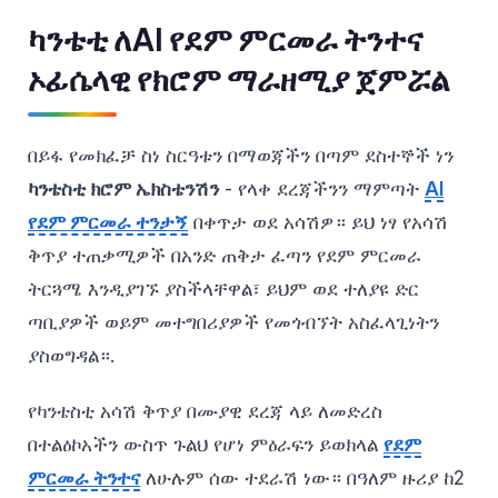
ካንቴቲ ለAI የደም ምርመራ ትንተና
ኦፊሴላዊ የክሮም ማራዘሚያ ጀምሯል
በይፋ የመክፈቻ ስነ ስርዓቱን በማወጃችን በጣም ደስተኞች ነን
ካንቴስቲ ክሮም ኤክስቴንሽን
- የላቀ ደረጃችንን ማምጣት
AI
የደም ምርመራ ተንታኝ
በቀጥታ ወደ አሳሽዎ። ይህ ነፃ የአሳሽ
ቅጥያ ተጠቃሚዎች በአንድ ጠቅታ ፈጣን የደም ምርመራ
ትርጓሜ እንዲያገኙ ያስችላቸዋል፣ ይህም ወደ ተለያዩ ድር
ጣቢያዎች ወይም መተግበሪያዎች የመጎብኘት አስፈላጊነትን
ያስወግዳል።.
የካንቴስቲ አሳሽ ቅጥያ በሙያዊ ደረጃ ላይ ለመድረስ
በተልዕኮአችን ውስጥ ጉልህ የሆነ ምዕራፍን ይወክላል
የደም
ምርመራ ትንተና
ለሁሉም ሰው ተደራሽ ነው። በዓለም ዙሪያ ከ2