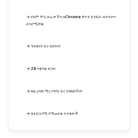
→ የደም ምርመራዎችን በChrome ቅጥያ እንዴት መተንተን
እንደሚቻል
→ ግላዊነት እና ደህንነት
→ 28 የቋንቋ ድጋፍ
→ ክሊኒካዊ ማረጋገጫ እና ትክክለኛነት
→ በተደጋጋሚ የሚጠየቁ ጥያቄዎች