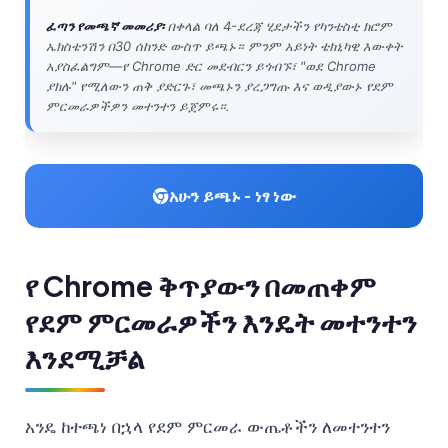
Gàidhlig
ፈጣን የመጫኛ መመሪያ፡
በቀላል ባለ 4-ደረጃ ሂደታችን የካንቴስቲ ክሮም
Euskara
ኤክስቴንሽን በ30 ሰከንድ ውስጥ ይጫኑ። ምንም አይነት ቴክኒካዊ እውቀት
አያስፈልግም—የ Chrome ድር መደብርን ይጎብኙ፣ "ወደ Chrome
Македонски јазик
ያክሉ" የሚለውን ጠቅ ያድርጉ፣ መጫኑን ያረጋግጡ እና ወዲያውኑ የደም
Latviešu valoda
ምርመራዎችዎን መተንተን ይጀምሩ።.
Galego
অসমীয়া
አሁን ይጫኑ - ነፃ ነው
සිංහල
سنڌي
پښتو
የ Chrome ቅጥያውን በመጠቀም
የደም ምርመራዎችን እንዴት መተንተን
Slovenčina
እንደሚቻል
Hrvatski
Suomi
አንዴ ከተጫነ በኋላ የደም ምርመራ ውጤቶችን ለመተንተን
Қазақ тілі