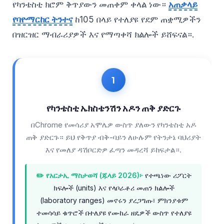
የካንቴስቲ ክሮም ቅጥያውን መጠቀም ቀላል ነው።
አጠቃላይ
Català
የባዮማርከር ትንተና
ከ105 በላይ የተለያዩ የደም ጠቋሚዎችን
O‘zbekcha
በዝርዝር ማብራሪያዎች እና የማጣቀሻ ክልሎች ይሸፍናል።.
Українська
Kiswahili
ភាសាខ្មែរ
ဗမာစာ
የካንቴስቲ ኤክስቴንሽን አዶን ጠቅ ያድርጉ
ไทย
Tagalog
በChrome የመሳሪያ አሞሌዎ ውስጥ ያለውን የካንቴስቲ አዶ
ጠቅ ያድርጉ። ይህ የቅጥያ ብቅ-ባይን ለሁሉም የትንታኔ ባህሪያት
Tiếng Việt
እና የመለያ ዳሽቦርድዎ ፈጣን መዳረሻ ይከፍታል።.
Bahasa Melayu
മലയാളം
✏️ የአርታኢ ማስታወሻ (ጁላይ 2026)፦
የተጫነው ሪፖርት
ክፍሎች (units) እና የላቦራቶሪ መጠን ክልሎች
ಕನ್ನಡ
(laboratory ranges) መኖሩን ያረጋግጡ፣ ምክንያቱም
ગુજરાતી
ተመሳሳይ ቁጥሮች በተለያዩ የሙከራ ዘዴዎች ውስጥ የተለያዩ
தமிழ்