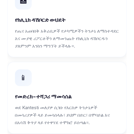
🏥
የክሊኒክ ዳሽቦርድ ውህደት
የጤና አጠባበቅ አቅራቢዎች የታካሚዎችን ትንታኔ ለማስተዳደር
እና ሙያዊ ሪፖርቶችን ለማመንጨት የክሊኒክ ዳሽቦርዱን
ያለምንም እንከን ማግኘት ይችላሉ።.
📱
የመድረክ-ተሻጋሪ ማመሳሰል
ወደ Kantesti መለያዎ ሲገቡ የእርስዎ ትንታኔዎች
በመሳሪያዎች ላይ ይመሳሰላሉ፣ ይህም በድር፣ በሞባይል እና
በአሳሽ ቅጥያ ላይ የተዋሃደ ተሞክሮ ይሰጣል።.