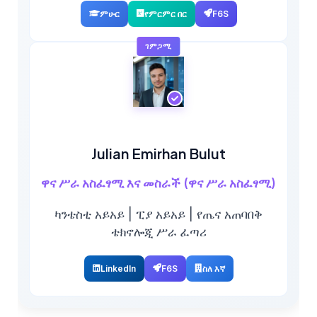
ምሁር
የምርምር በር
F6S
ገምጋሚ
Julian Emirhan Bulut
ዋና ሥራ አስፈፃሚ እና መስራች (ዋና ሥራ አስፈፃሚ)
ካንቴስቲ አይአይ | ፒያ አይአይ | የጤና አጠባበቅ
ቴክኖሎጂ ሥራ ፈጣሪ
LinkedIn
F6S
ስለ እኛ