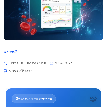
መጣጥፎች
በ Prof. Dr. Thomas Klein
ጥር 3፣ 2026
አስተያየቶች የሉም
🧩
አዲስ የChrome ቅጥያ ጅምር