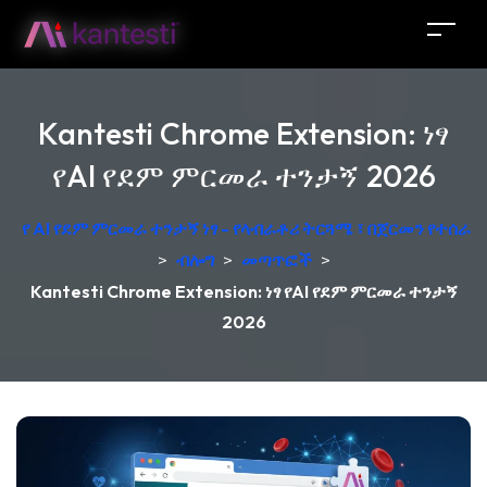
Kantesti Chrome Extension: ነፃ
የAI የደም ምርመራ ተንታኝ 2026
የ AI የደም ምርመራ ተንታኝ ነፃ - የላብራቶሪ ትርጓሜ ፣ በጀርመን የተሰራ
>
ብሎግ
>
መጣጥፎች
>
Kantesti Chrome Extension: ነፃ የAI የደም ምርመራ ተንታኝ
2026