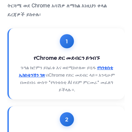
ትርጓሜ ወደ Chrome አሳሽዎ ለማከል እነዚህን ቀላል
ደረጃዎች ይከተሉ፡
የChrome ድር መደብርን ይጎብኙ
ጉግል ክሮምን ይክፈቱ እና ወደሚከተለው ይሂዱ
የካንቴስቲ
ኤክስቴንሽን ገጽ
በChrome የድር መደብር ላይ። እንዲሁም
በመደብሩ ውስጥ "የካንቴስቲ AI የደም ምርመራ" መፈለግ
ይችላሉ።.