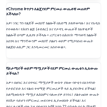
የChrome ቅጥያን ለልጄ የደም ምርመራ ውጤቶቼ መጠቀም
እችላለሁ?
አዎ፣ ነገር ግን የልጆች መደበኛ ክልሎች በእድሜ ይለዋወጣሉ፣ እና የአዲስ
የተወለዱ፣ የሕፃን ልጅ (ቶድለር) እና የታዳጊ ውጤቶች ከአዋቂዎች
ክልሎች በጣም ሊለያዩ ይችላሉ። ሪፖርቱን በሕፃናት ማጣቀሻ ክልሎች
አስገባ እና ማንኛውንም መደበኛ ያልሆነ ወይም የሚያሳስብ ውጤት
ከልጅህ ሐኪም ጋር እንዲመረመር አስተውል።.
ቫይታሚኖች ወይም ማሟያዎች የደም ምርመራ ውጤቴን ሊለውጡ
ይችላሉ?
አዎ። በፀጉር እና በጥፍር ማሟያዎች ውስጥ ያለው ባዮቲን በአንዳንድ
የታይሮይድ እና የልብ ተዛማጅ ምርመራዎች ላይ ሊያደናቅፍ ይችላል፤
ስለሚወስዱት ማሟያ ለሕክምና ባለሙያዎ ይንገሩ፤ ያልተጠበቀ ውጤት
የበሽታ ሳይሆን የምርመራ መደናቀፍ ሊያመለክት ይችላል፣ እና
ላቦራቶሪዎች ብዙ ጊዜ ባዮቲንን ከ48 እስከ 72 ሰዓታት በፊት ማቆም