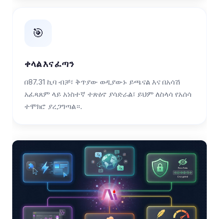
🎯
ቀላል እና ፈጣን
በ87.31 ኪባ ብቻ፣ ቅጥያው ወዲያውኑ ይጫናል እና በአሳሽ
አፈጻጸም ላይ አነስተኛ ተጽዕኖ ያሳድራል፣ ይህም ለስላሳ የአሰሳ
ተሞክሮ ያረጋግጣል።.