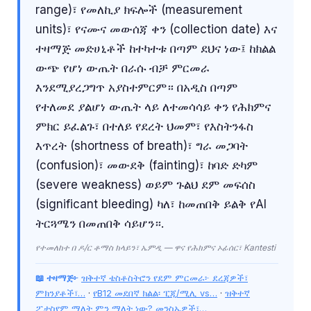
range)፣ የመለኪያ ክፍሎች (measurement
units)፣ የናሙና መውሰጃ ቀን (collection date) እና
ተዛማጅ መድሀኒቶች ከተካተቱ በጣም ደህና ነው፤ ከክልል
ውጭ የሆነ ውጤት በራሱ ብቻ ምርመራ
እንደሚያረጋግጥ አያስተምርም። በአዲስ በጣም
የተለመደ ያልሆነ ውጤት ላይ ለተመሳሳይ ቀን የሕክምና
ምክር ይፈልጉ፣ በተለይ የደረት ህመም፣ የእስትንፋስ
እጥረት (shortness of breath)፣ ግራ መጋባት
(confusion)፣ መውደቅ (fainting)፣ ከባድ ድካም
(severe weakness) ወይም ጉልህ ደም መፍሰስ
(significant bleeding) ካለ፣ ከመጠበቅ ይልቅ የAI
ትርጓሜን በመጠበቅ ሳይሆን።.
የተመለከተ በ ዶ/ር ቶማስ ክላይን፣ ኤምዲ — ዋና የሕክምና ኦፊሰር፣ Kantesti
📖 ተዛማጅ፦
ዝቅተኛ ቴስቶስትሮን የደም ምርመራ፦ ደረጃዎች፣
ምክንያቶች፣…
·
የB12 መደበኛ ክልል፡ ፒጂ/ሚሊ vs…
·
ዝቅተኛ
ፖታስየም ማለት ምን ማለት ነው? መንስኤዎች፣…