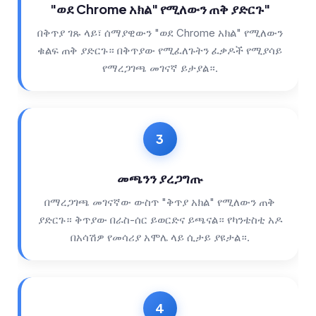
"ወደ Chrome አክል" የሚለውን ጠቅ ያድርጉ"
በቅጥያ ገጹ ላይ፣ ሰማያዊውን "ወደ Chrome አክል" የሚለውን
ቁልፍ ጠቅ ያድርጉ። በቅጥያው የሚፈለጉትን ፈቃዶች የሚያሳይ
የማረጋገጫ መገናኛ ይታያል።.
መጫንን ያረጋግጡ
በማረጋገጫ መገናኛው ውስጥ "ቅጥያ አክል" የሚለውን ጠቅ
ያድርጉ። ቅጥያው በራስ-ሰር ይወርድና ይጫናል። የካንቴስቲ አዶ
በአሳሽዎ የመሳሪያ አሞሌ ላይ ሲታይ ያዩታል።.
Norsk bokmål
Ślōnskŏ gŏdka