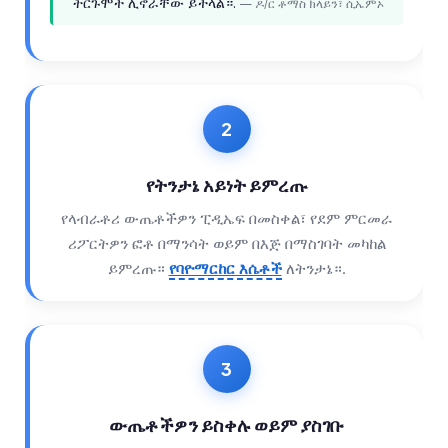
ትርጉሞች ሊኖራቸው ይችላል።.
— ዶ/ር ቶማስ ክላይን፣ ሲኤምኦ
తెలుగు
मराठी
اردو
বাংলা
Shqip
የትንታኔ አይነት ይምረጡ
Magyar
የላብራቶሪ ውጤቶችዎን ፒዲኤፍ በመስቀል፣ የደም ምርመራ
Slovenščina
ሪፖርትዎን ፎቶ በማንሳት ወይም በእጅ በማስገባት መካከል
한국어
ይምረጡ።
የባዮማርከር እሴቶች
ለትንታኔ።.
Polski
Lietuvių kalba
Русский
ქართული
ውጤቶችዎን ይስቀሉ ወይም ያስገቡ
Čeština