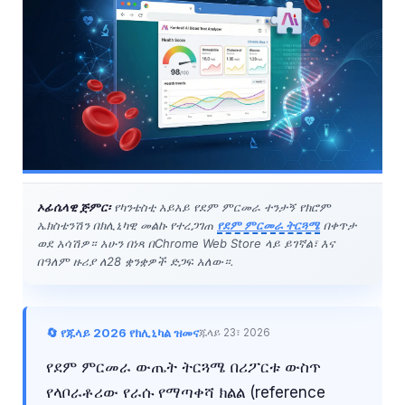
ኦፊሴላዊ ጅምር፡
የካንቴስቲ አይአይ የደም ምርመራ ተንታኝ የክሮም
ኤክስቴንሽን በክሊኒካዊ መልኩ የተረጋገጠ
የደም ምርመራ ትርጓሜ
በቀጥታ
ወደ አሳሽዎ። አሁን በነጻ በChrome Web Store ላይ ይገኛል፣ እና
በዓለም ዙሪያ ለ28 ቋንቋዎች ድጋፍ አለው።.
🔄 የጁላይ 2026 የክሊኒካል ዝመና
ጁላይ 23፣ 2026
የደም ምርመራ ውጤት ትርጓሜ በሪፖርቱ ውስጥ
የላቦራቶሪው የራሱ የማጣቀሻ ክልል (reference