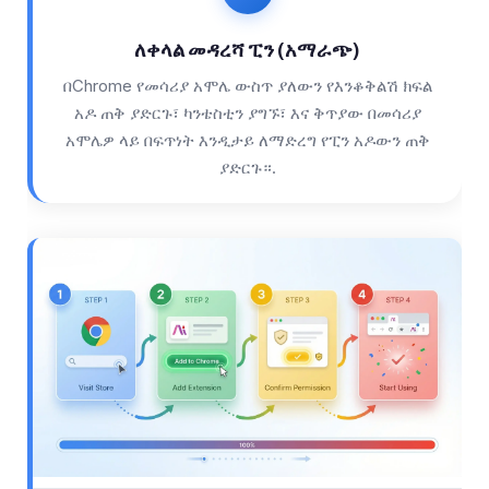
Frysk
ለቀላል መዳረሻ ፒን (አማራጭ)
Esperanto
በChrome የመሳሪያ አሞሌ ውስጥ ያለውን የእንቆቅልሽ ክፍል
Беларуская мова
አዶ ጠቅ ያድርጉ፣ ካንቴስቲን ያግኙ፣ እና ቅጥያው በመሳሪያ
Татар теле
አሞሌዎ ላይ በፍጥነት እንዲታይ ለማድረግ የፒን አዶውን ጠቅ
Кыргызча
ያድርጉ።.
ئۇيغۇرچە
Cebuano
Basa Jawa
ພາສາລາວ
Монгол
Afrikaans
العربية المغربية
Occitan