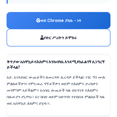
ወደ Chrome ያክሉ - ነፃ
የድር ሥሪትን ይሞክሩ
ቅጥያው አስቸኳይ የሕክምና እንክብካቤ እንደሚያስፈልገኝ ሊነግረኝ
ይችላል?
አይ. አናላይዘር ውጤቶችን ለመረዳት ሊረዳዎ ይችላል፣ ነገር ግን ሙሉ
ምልክቶችዎን፣ የምርመራ ግኝቶችዎን ወይም የሕክምና ታሪክዎን
መገምገም አይችልም። አሳሳቢ ውጤቶች ካሉ በፍጥነት የሕክምና
ባለሙያን ያነጋግሩ፣ እና ከባድ ወይም በድንገት የተከሰቱ ምልክቶች ካሉ
ወደ አስቸኳይ ሕክምና ይሂዱ።.