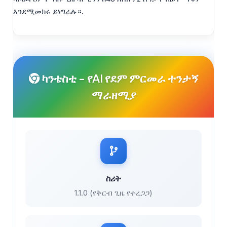
እንደሚመክሩ ይነግራሉ።.
ካንቴስቲ - የAI የደም ምርመራ ተንታኝ
ማራዘሚያ
ስሪት
1.1.0 (የቅርብ ጊዜ የተረጋጋ)