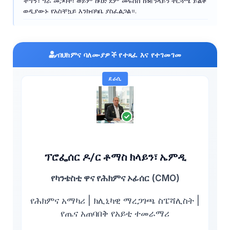
ችግኝ፣ ግራ መጋባት፣ ወይም ከባድ ደም መፍሰስ ከऑንላይን ትርጓሜ ይልቅ
ወዲያውኑ የአስቸኳይ እንክብካቤ ያስፈልጋል።.
በህክምና ባለሙያዎች የተጻፈ እና የተገመገመ
ደራሲ
ፕሮፌሰር ዶ/ር ቶማስ ክላይን፣ ኤምዲ
የካንቴስቲ ዋና የሕክምና ኦፊሰር (CMO)
የሕክምና አማካሪ | ክሊኒካዊ ማረጋገጫ ስፔሻሊስት |
የጤና አጠባበቅ የአይቲ ተመራማሪ