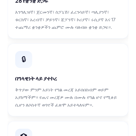
28 የቋንቋ ድጋፍ
እንግሊዝኛ፣ ጀርመንኛ፣ ስፓኒሽ፣ ፈረንሳይኛ፣ ጣሊያንኛ፣
ቱርክኛ፣ አረብኛ፣ ቻይንኛ፣ ጃፓንኛ፣ ኮሪያኛ፣ ሩሲያኛ እና 17
ተጨማሪ ቋንቋዎችን ጨምሮ ሙሉ ባለብዙ ቋንቋ ድጋፍ።.
🔒
በግላዊነት ላይ ያተኮረ
ቅጥያው ምንም አይነት የግል መረጃ አይሰበስብም ወይም
አያከማችም። የጤና መረጃዎ ሙሉ በሙሉ የግል ሆኖ የሚቆይ
ሲሆን ለሶስተኛ ወገኖች ፈጽሞ አይተላለፍም።.