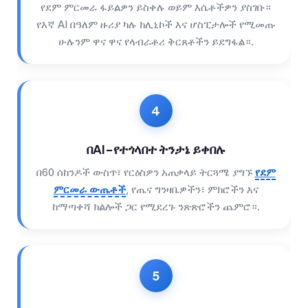
የደም ምርመራ ፋይልዎን ይስቀሉ ወይም እሴቶችዎን ያስገቡ።
日本語
የእኛ AI በዓለም ዙሪያ ካሉ ክሊኒኮች እና ሆስፒታሎች የሚመጡ
Eesti
ሁሉንም ዋና ዋና የላብራቶሪ ቅርጸቶችን ይደግፋል።.
Azərbaycan dili
Bosanski
Svenska
Српски језик
Íslenska
በAI-የተጎላበተ ትንታኔ ይቀበሉ
Հայերեն
በ60 ሰከንዶች ውስጥ፣ የርዕስዎን አጠቃላይ ትርጓሜ ያግኙ
የደም
Bahasa Indonesia
ምርመራ ውጤቶች
, የጤና ግንዛቤዎችን፣ ምክሮችን እና
ከማጣቀሻ ክልሎች ጋር የሚደረጉ ንጽጽሮችን ጨምሮ።.
हिन्दी
Nederlands
Dansk
Български
فارسی