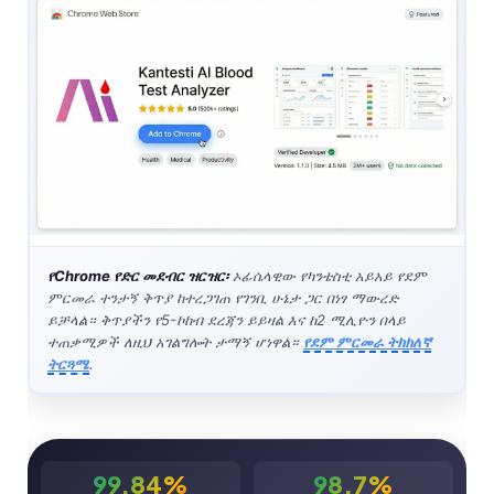
የChrome የድር መደብር ዝርዝር፡
ኦፊሴላዊው የካንቴስቲ አይአይ የደም
ምርመራ ተንታኝ ቅጥያ ከተረጋገጠ የገንቢ ሁኔታ ጋር በነፃ ማውረድ
ይቻላል። ቅጥያችን የ5-ኮከብ ደረጃን ይይዛል እና ከ2 ሚሊዮን በላይ
ተጠቃሚዎች ለዚህ አገልግሎት ታማኝ ሆነዋል።
የደም ምርመራ ትክክለኛ
ትርጓሜ
.
99.84%
98.7%