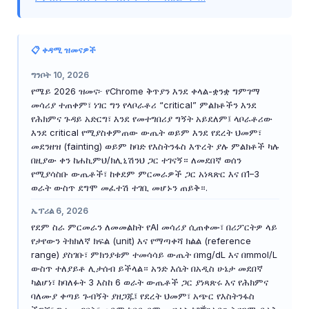
📋 ቀዳሚ ዝመናዎች
ግንቦት 10, 2026
የሜይ 2026 ዝመና፦ የChrome ቅጥያን እንደ ቀላል-ቋንቋ ግምገማ
መሳሪያ ተጠቀም፣ ነገር ግን የላቦራቶሪ “critical” ምልክቶችን እንደ
የሕክምና ጉዳይ አድርግ፣ እንደ የመተግበሪያ ግኝት አይደለም፤ ላቦራቶሪው
እንደ critical የሚያስቀምጠው ውጤት ወይም እንደ የደረት ህመም፣
መደንዘዝ (fainting) ወይም ከባድ የእስትንፋስ እጥረት ያሉ ምልክቶች ካሉ
በዚያው ቀን ከሐኪምህ/ክሊኒሽንህ ጋር ተገናኝ። ለመደበኛ ወሰን
የሚያሳስቡ ውጤቶች፣ ከቀደም ምርመራዎች ጋር አነጻጽር እና በ1–3
ወራት ውስጥ ደግሞ መፈተሽ ተገቢ መሆኑን ጠይቅ።.
ኤፕሪል 6, 2026
የደም ስራ ምርመራን ለመመልከት የAI መሳሪያ ሲጠቀሙ፣ በሪፖርትዎ ላይ
የታየውን ትክክለኛ ክፍል (unit) እና የማጣቀሻ ክልል (reference
range) ያስገቡ፣ ምክንያቱም ተመሳሳይ ውጤት በmg/dL እና በmmol/L
ውስጥ ተለያይቶ ሊታሰብ ይችላል። አንድ እሴት በአዲስ ሁኔታ መደበኛ
ካልሆነ፣ ከባለፉት 3 እስከ 6 ወራት ውጤቶች ጋር ያነጻጽሩ እና የሕክምና
ባለሙያ ቀጣይ ጉብኝት ያዘጋጁ፤ የደረት ህመም፣ አጭር የእስትንፋስ