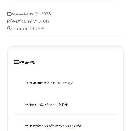
የታተመው፦
ጥር 2፣ 2026
ተዘምኗል፡
ጥር 2፣ 2026
የንባብ ጊዜ: 10 ደቂቃ
ማውጫ
→ የChrome ቅጥያ ማስታወቂያ
→ ቁልፍ ባህሪያት እና ጥቅሞች
→ ቅጥያውን እንዴት መጫን እንደሚቻል