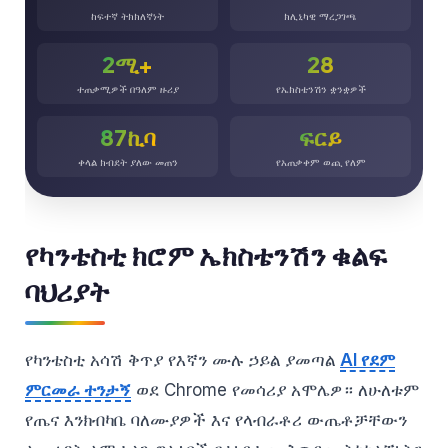
ከፍተኛ ትክክለኛነት
ክሊኒካዊ ማረጋገጫ
2ሚ+
28
ተጠቃሚዎች በዓለም ዙሪያ
የኤክስቴንሽን ቋንቋዎች
87ኪባ
ፍርይ
ቀላል ክብደት ያለው መጠን
የአጠቃቀም ወጪ የለም
የካንቴስቲ ክሮም ኤክስቴንሽን ቁልፍ
ባህሪያት
የካንቴስቲ አሳሽ ቅጥያ የእኛን ሙሉ ኃይል ያመጣል
AI የደም
ምርመራ ተንታኝ
ወደ Chrome የመሳሪያ አሞሌዎ። ለሁለቱም
የጤና እንክብካቤ ባለሙያዎች እና የላብራቶሪ ውጤቶቻቸውን