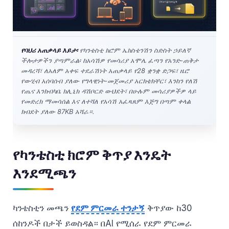
የባህሪ አጠቃላይ እይታ፡
የካንቴስቲ ክሮም ኤክስቴንሽን ስድስት ኃይለኛ
ችሎታዎችን ያጣምራል፡ ከአሳሽዎ የመሳሪያ አሞሌ ፈጣን የአንድ-ጠቅታ
መዳረሻ፣ ለአለም አቀፍ ተደራሽነት አጠቃላይ የ28 ቋንቋ ድጋፍ፣ ዜሮ
የውሂብ አሰባሰብ ያለው የግላዊነት-መጀመሪያ አርክቴክቸር፣ እንከን የለሽ
የጤና እንክብካቤ ክሊኒክ ዳሽቦርድ ውህደት፣ በሁሉም መሳሪያዎችዎ ላይ
የመድረክ ማመሳሰል እና ለተሻለ የአሳሽ አፈጻጸም እጅግ በጣም ቀላል
ክብደት ያለው 87KB አሻራ።.
የካንቴስቲ ክሮም ቅጥያ እንዴት
እንደሚጫን
ካንቴስቲን መጫን
የደም ምርመራ ተንታኝ
ቅጥያው ከ30
ሰከንዶች በታች ይወስዳል። በAI የሚሰራ የደም ምርመራ