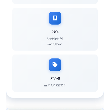
ገንቢ
ካንቴስቲ AI
ኮልን፣ ጀርመን
ምድብ
ጤና እና ደህንነት