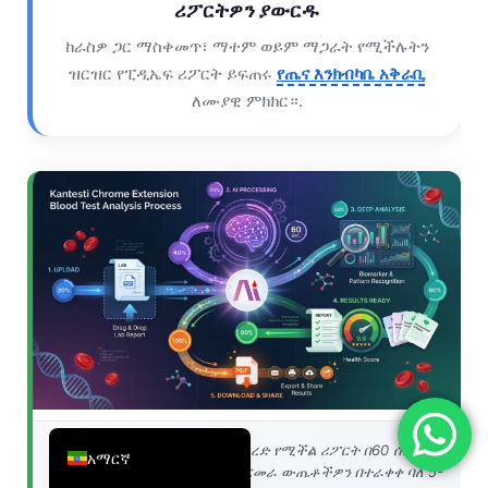
ሪፖርትዎን ያውርዱ
简体中文
ከራስዎ ጋር ማስቀመጥ፣ ማተም ወይም ማጋራት የሚችሉትን
Română
ዝርዝር የፒዲኤፍ ሪፖርት ይፍጠሩ
የጤና እንክብካቤ አቅራቢ
Türkçe
ለሙያዊ ምክክር።.
Ελληνικά
Português
Español
Italiano
עִבְרִית
Français
العربية
Deutsch
English
የሥራ ፍሰት ትንተና፡
ከስቀል ወደ ማውረድ የሚችል ሪፖርት በ60 ሰከንዶች
አማርኛ
ውስጥ ብቻ። የካንቴስቲ AI የደም ምርመራ ውጤቶችዎን በተራቀቀ ባለ 5-