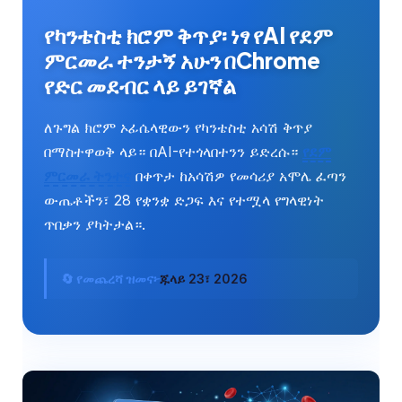
የካንቴስቲ ክሮም ቅጥያ፡ ነፃ የAI የደም
ምርመራ ተንታኝ አሁን በChrome
የድር መደብር ላይ ይገኛል
ለጉግል ክሮም ኦፊሴላዊውን የካንቴስቲ አሳሽ ቅጥያ
በማስተዋወቅ ላይ። በAI-የተጎላበተንን ይድረሱ።
የደም
ምርመራ ትንተና
በቀጥታ ከአሳሽዎ የመሳሪያ አሞሌ ፈጣን
ውጤቶችን፣ 28 የቋንቋ ድጋፍ እና የተሟላ የግላዊነት
ጥበቃን ያካትታል።.
🔄 የመጨረሻ ዝመና፦
ጁላይ 23፣ 2026