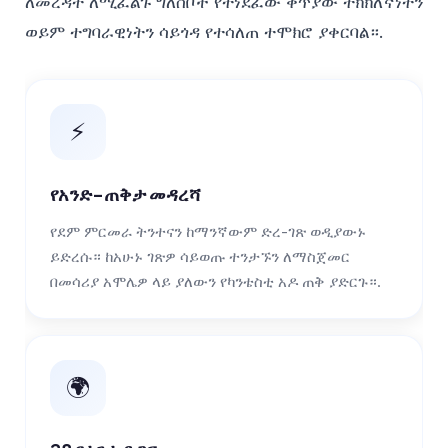
ለመረዳት ለሚፈልጉ ግለሰቦች የተነደፈው ቅጥያው ትክክለኛነትን
ወይም ተግባራዊነትን ሳይጎዳ የተሳለጠ ተሞክሮ ያቀርባል።.
⚡
የአንድ-ጠቅታ መዳረሻ
የደም ምርመራ ትንተናን ከማንኛውም ድረ-ገጽ ወዲያውኑ
ይድረሱ። ከአሁኑ ገጽዎ ሳይወጡ ተንታኙን ለማስጀመር
በመሳሪያ አሞሌዎ ላይ ያለውን የካንቴስቲ አዶ ጠቅ ያድርጉ።.
🌍