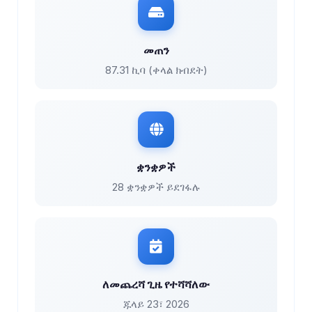
መጠን
87.31 ኪባ (ቀላል ክብደት)
ቋንቋዎች
28 ቋንቋዎች ይደገፋሉ
ለመጨረሻ ጊዜ የተሻሻለው
ጁላይ 23፣ 2026