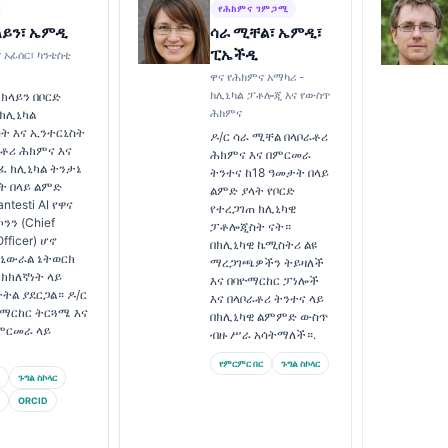
የሕክምና ገምጋሚ
ላይን፣ ኤምዲ
ሳራ ሚቸል፣ ኤምዲ፣
ፒኤችዲ
 ኦፊሰር፣ ካንቴስቲ
ዋና የሕክምና አማካሪ -
ክሊኒካል ፓቶሎጂ እና የውስጥ
 ክላይን በቦርድ
ሕክምና
ክሊኒካል
ት እና ኢንተርኒስት
ዶ/ር ሳራ ሚቸል በላቦራቶሪ
ራቶሪ ሕክምና እና
ሕክምና እና በምርመራ
ገፈ ክሊኒካል ትንታኔ
ትንተና ከ18 ዓመታት በላይ
ት በላይ ልምድ
ልምድ ያላት የቦርድ
ntesti AI የዋና
የተረጋገጠ ክሊኒካዊ
ንን (Chief
ፓቶሎጂስት ናት።
fficer) ሆኖ
በክሊኒካዊ ኬሚስትሪ ልዩ
 ኒውራል ኔትወርክ
ማረጋገጫዎችን ትይዛለች
ክክለኛነት ላይ
እና በባዮማርከር ፓነሎች
ትትል ያደርጋል። ዶ/ር
እና በላቦራቶሪ ትንተና ላይ
ዮማርከር ትርጓሜ እና
በክሊኒካዊ ልምምድ ውስጥ
ምርመራ ላይ
ብዙ ሥራ አሳትማለች።.
የምርምር በር
ጉግል ስኮላር
ጉግል ስኮላር
ORCID