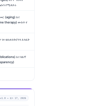
መልሱን የሚቀይሩ
ር (aging) እና
ne therapy) ውስጥ የ
ጥ ነፃ ቴስቶስትሮንን እንዴት
ications) እና ከእኛ
sparency)
v1.0 —
ጁን 17, 2026