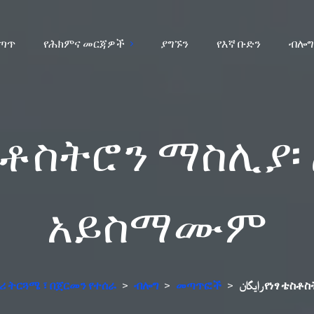
ሰጣጥ
የሕክምና መርጃዎች
ያግኙን
የእኛ ቡድን
ብሎግ
አይስማሙም
ቶሪ ትርጓሜ ፣ በጀርመን የተሰራ
>
ብሎግ
>
መጣጥፎች
>
رایگان የነ