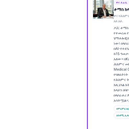
ዋና ደራሲ
Frysk
ቶማስ ክ
Esperanto
ዋና የሕክምና
አይ.አይ.
Беларуская мова
ዶ/ር ቶማስ
የተመረጠ የ
Татар теле
ሄማቶሎጂስ
ነው፤ በላቦ
Кыргызча
በAI-የተደ
ئۇيغۇرچە
ከ15 ዓመታ
አለው። በKa
Cebuano
ሕክምና መኮ
Medical O
Basa Jawa
የባለቤትነት
የሕክምና ት
ພາສາລາວ
ክሊኒካል ክ
ክላይን በባ
Монгол
በላቦራቶሪ 
አሳትሟል።.
Afrikaans
የምርምር በር
العربية المغربية
አካዳሚ.ኢዱ
Occitan