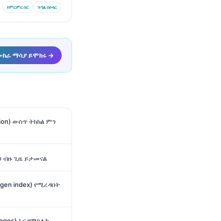
የምርምር በር
ጉግል ስኮላር
የሙከራ ማሳያ ይሞክሩ →
tion) ውስጥ ትክክል ምን
ን ብዙ ጊዜ ይታመናል
ogen index) የሚረዳበት
anges) እና የማስላት