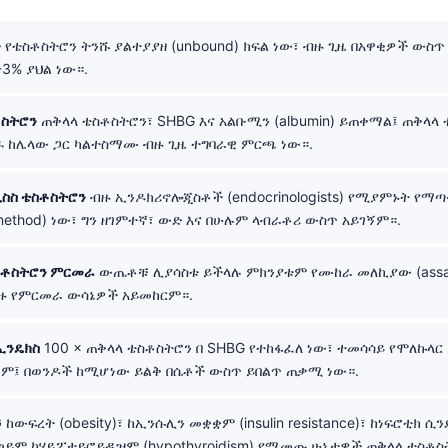
ን
የቴስቶስትሮን ትንሹ ያልተያያዘ (unbound) ክፍል ነው፣ ብዙ ጊዜ በአዋቂዎች ውስጥ
3% ያህል ነው።.
ቶስትሮን
ጠቅላላ ቴስቶስትሮን፣ SHBG እና አልቡሚን (albumin) ይጠቀማል፤ ጠቅላላ 
 ከሌላው ጋር ካልተስማሙ ብዙ ጊዜ ተግባራዊ ምርጫ ነው።.
ሊስስ ቴስቶስትሮን
ብዙ ኢንዶክሪኖሎጂስቶች (endocrinologists) የሚያምኑት የማጣ
 method) ነው፣ ግን ዘገምተኛ፣ ውድ እና በሁሉም ላብራቶሪ ውስጥ አይገኝም።.
ቴስቶስትሮን ምርመራ
ውጤቶቹ ሊያሳስቱ ይችላሉ ምክንያቱም የሙከራ መለኪያው (assay
ብዙ የምርመራ ውሳኔዎች አይመከርም።.
ኢንዴክስ
100 × ጠቅላላ ቴስቶስትሮን በ SHBG የተከፋፈለ ነው፣ ተመሳሳይ የሞለኩላር 
ጠቀም፤ በወንዶች ከሚሆነው ይልቅ በሴቶች ውስጥ ይበልጥ ጠቃሚ ነው።.
G
ከውፍረት (obesity)፣ ከኢንሱሊን መቋቋም (insulin resistance)፣ ከነፍሮቲክ ሲን
 ወይም ከሃይፖታይሮይዲዝም (hypothyroidism) የሚመጡ ሁኔታዎች ጠቅላላ ቴስቶ