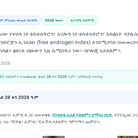
ደም ምርመራ ውጤት ትርጓሜ
2026 ዝመና
ለታካሚ ተስማሚ
 የተሰላ ነፃ ቴስቶስትሮን፣ አናሎግ ነፃ ቴስቶስትሮን፣ እኩልነት ዳያሊስስ 
ፃ አንድሮጅን ኢንዴክስ (free androgen index) እንደሚያሳይ በመመር
ስላል። ልዩነቱ ብዙውን ጊዜ ኬሚስትሪ ነው፣ ባዮሎጂ አይደለም።.
, 2026
6
🩺 በሕክምና ተመልክቷል፦
ጁላይ 28 ቀን 2026 ዓ.ም
✅ በማስረጃ የተደገፈ
ይ 28 ቀን 2026 ዓ.ም
 ክላይን፣ ኤምዲ
ከ ጋር በመተባበር
ካንቴስቲ ኤአይ የሕክምና አማካሪ ቦርድ
, የፕሮፌሰር ዶ/
ተር ሳራ ሚቸል፣ ኤምዲ፣ ፒኤችዲ የሕክምና ግምገማን ጨምሮ።.