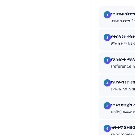
తెలుగు
ነፃ ቴስቶስትሮ
मराठी
ቴስቶስትሮን 1-
اردو
የተሰላ ነፃ ቴስ
বাংলা
ምልክቶች አንዱ
Shqip
Magyar
የእኩልነት ዳያ
(reference
Slovenščina
한국어
የአናሎግ ነፃ 
Polski
ይጎዳል እና ለ
Lietuvių kalba
ነፃ አንድሮጅን 
Русский
units) በመ
ქართული
ዝቅተኛ SHB
Čeština
syndrome)