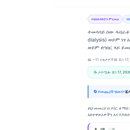
የቴስቶስትሮን ምርመራ
የ
ተመሳሳይ ሰው ላብራቶሪው
dialysis) ወይም ነ
ወይም ድንበር ላይ ይመ
📖 ~11 ደቂቃዎች
📅
ጁን 17
📝 ታትሟል፦
ጁን 17, 202
🔄 የመጨረሻ ዝመና፦
ጁላ
ይህ መመሪያ በ
ዶ/ር ቶማስ
አስተዋጽኦዎችን እና የዶክ
Norsk bokmål
Ślōnskŏ gŏdka