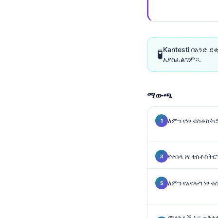
Gàidhlig
Euskara
Македонски јазик
Latviešu valoda
Kantesti በአንድ 
🧪
አያስፈልግም።.
Galego
অসমীয়া
ማውጫ
සිංහල
سنڌي
ለምን የነፃ ቴስቶስ
پښتو
የተሰላ ነፃ ቴስቶስት
Slovenčina
Hrvatski
ለምን የአናሎግ ነፃ 
Suomi
Қазақ тілі
ምልክቶች እና ጠቅላ