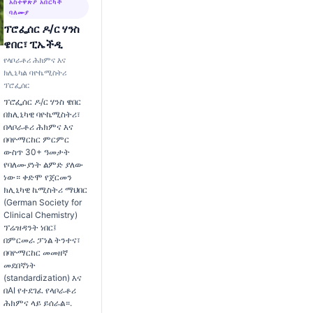
አስተዋጽዖ አበርካች
ባለሙያ
ፕሮፌሰር ዶ/ር ሃንስ
ዌበር፣ ፒኤችዲ
የላቦራቶሪ ሕክምና እና
ክሊኒካል ባዮኬሚስትሪ
ፕሮፌሰር
ፕሮፌሰር ዶ/ር ሃንስ ዌበር
በክሊኒካዊ ባዮኬሚስትሪ፣
በላቦራቶሪ ሕክምና እና
በባዮማርከር ምርምር
ውስጥ 30+ ዓመታት
የባለሙያነት ልምድ ያለው
ነው። ቀድሞ የጀርመን
ክሊኒካዊ ኬሚስትሪ ማህበር
(German Society for
Clinical Chemistry)
ፕሬዝዳንት ነበር፤
በምርመራ ፓነል ትንተና፣
በባዮማርከር መመዘኛ
መደበኛነት
(standardization) እና
በAI የተደገፈ የላቦራቶሪ
ሕክምና ላይ ይሰራል።.