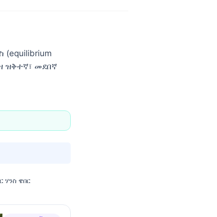
(equilibrium
ኮዝ ዝቅተኛ፣ መደበኛ
ር ሃንስ ዌበር