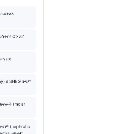
 ከጠቅላላ
ቴስቶስትሮን እና
ቀሻ ዘዴ
) በ SHBG በጣም
ክፍሎች (molar
ድሮም (nephrotic
ስትሮንን ዝቅተኛ