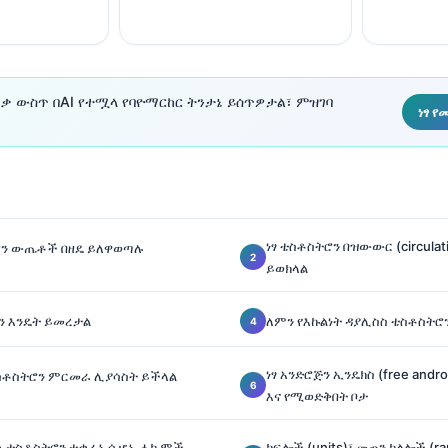
ደቂቃ ውስጥ በAI የተሟላ የባዮማርከር ትንታኔ ይሰጥዎታል፣ ምዝገባ
ነፃ 
ነፃ ቴስቶስትሮን በዝውውር (circula
ትሮን ውጤቶች በዘዴ ይለዋወጣሉ
ይወክላል
ሮን እንዴት ይመረታል
ለምን የእኩልነት ዳያሊስስ ቴስቶስትሮ
ነፃ አንድሮጅን ኢንዴክስ (free andr
ቴስቶስትሮን ምርመራ ሊያሳስት ይችላል
እና የሚወድቅበት ቦታ
ላ ቴስቶስትሮን ተቃራኒ ሲሆኑ ሐኪሞች
ክፍሎች (units)፣ መጠን ክልሎች (r