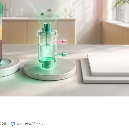
2026
አስተያየቶች የሉም