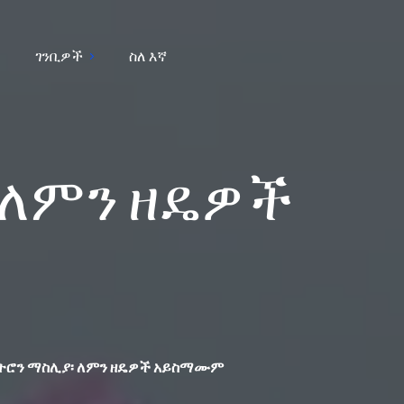
ገንቢዎች
ስለ እኛ
ፃ ቴስቶስትሮን ማስሊያ፡ ለምን ዘዴዎች አይስማሙም