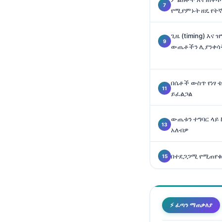
Català
የሚያምኑት ዘዴ የት
O‘zbekcha
ጊዜ (timing) እና 
Українська
ውጤቶችን ሊያንቀሳ
Kiswahili
ភាសាខ្មែរ
በሴቶች ውስጥ የነፃ
ဗမာစာ
ይፈልጋል
ไทย
ውጤቱን ተግባር ላይ
Tagalog
አለብዎ
Tiếng Việt
Bahasa Melayu
በተደጋጋሚ የሚጠየቁ
മലയാളം
ಕನ್ನಡ
ગુજરાતી
⚡ ፈጣን ማጠቃለያ
தமிழ்