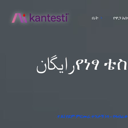
ቤት
የዋጋ አ
رایگان የነፃ ቴስቶስትሮን ማስሊያ፡ ለምን ዘዴዎች
የ AI የደም ምርመራ ተንታኝ ነፃ - የላብራ