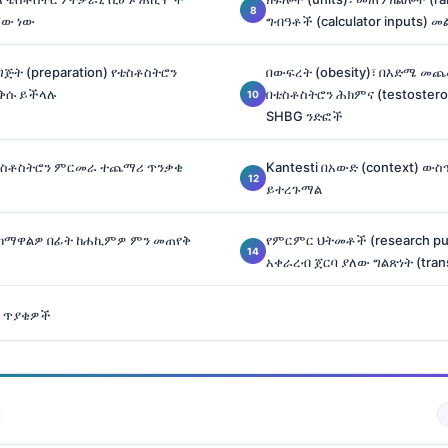
ኛው ነው
ግብዓቶች (calculator inputs) 
ዝግጅት (preparation) የቴስቶስትሮን
በውፍረት (obesity)፣ በእድሜ መጨመ
ቅሱ ይችላሉ
በቴስቶስትሮን ሕክምና (testostero
SHBG ንድፎች
 ቴስቶስትሮን ምርመራ ተጨማሪ ጥንቃቄ
Kantesti በአውድ (context) ውስ
ይተረጉማል
 ከማዋልዎ በፊት ከሐኪምዎ ምን መጠየቅ
የምርምር ህትመቶች (research publ
አቀራረብ ጀርባ ያለው ግልጽነት (tran
 ጥያቄዎች