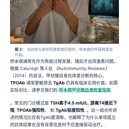
图 3：
当抗体与症状和激素相匹配时，桥本病的怀疑程度会
升高。.
桥本病通常先作为免疫过程发展，随后才出现激素问题。
根据 Caturegli 等人在
《Autoimmunity Reviews》
（2014）的说法，甲状腺自身抗体是诊断的核心，
TPOAb
通常更敏感且
TgAb
仍具有临床实用价值；如需
实际对比，请参见我们的
桥本病甲状腺血液检查指南
.
。常见的门诊模式是
TSH高于4.5 mIU/L
,
游离T4接近下
限
,
TPOAb强阳性
， 和
TgAb轻度阳性
. 。这一组合所讲
述的情况比仅有TgAb更清晰，也解释了为什么单项孤立
的抗体结果在没有背景信息时不应直接驱动治疗。.