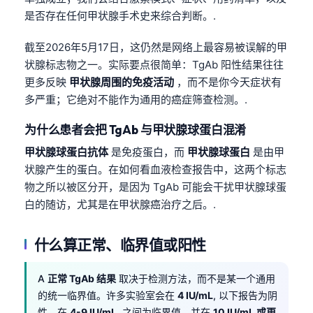
是否存在任何甲状腺手术史来综合判断。.
截至2026年5月17日，这仍然是网络上最容易被误解的甲
状腺标志物之一。实际要点很简单：TgAb 阳性结果往往
更多反映
甲状腺周围的免疫活动
，而不是你今天症状有
多严重；它绝对不能作为通用的癌症筛查检测。.
为什么患者会把 TgAb 与甲状腺球蛋白混淆
甲状腺球蛋白抗体
是免疫蛋白，而
甲状腺球蛋白
是由甲
状腺产生的蛋白。在如何看血液检查报告中，这两个标志
物之所以被区分开，是因为 TgAb 可能会干扰甲状腺球蛋
白的随访，尤其是在甲状腺癌治疗之后。.
什么算正常、临界值或阳性
A
正常 TgAb 结果
取决于检测方法，而不是某一个通用
的统一临界值。许多实验室会在
4 IU/mL
, 以下报告为阴
性，在
4-9 IU/mL
, 之间为临界值，并在
10 IU/mL 或更