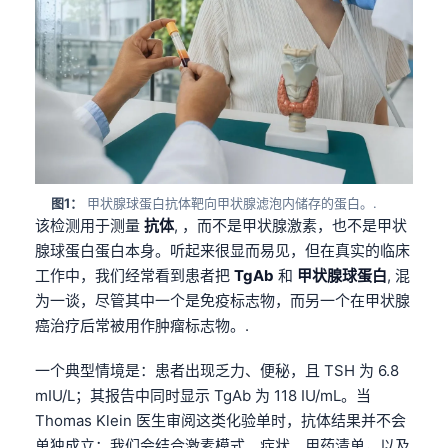
图1：
甲状腺球蛋白抗体靶向甲状腺滤泡内储存的蛋白。.
该检测用于测量
抗体
, ，而不是甲状腺激素，也不是甲状
腺球蛋白蛋白本身。听起来很显而易见，但在真实的临床
工作中，我们经常看到患者把
TgAb
和
甲状腺球蛋白
, 混
为一谈，尽管其中一个是免疫标志物，而另一个在甲状腺
癌治疗后常被用作肿瘤标志物。.
一个典型情境是：患者出现乏力、便秘，且 TSH 为 6.8
mIU/L；其报告中同时显示 TgAb 为 118 IU/mL。当
Thomas Klein 医生审阅这类化验单时，抗体结果并不会
单独成立；我们会结合激素模式、症状、用药清单，以及