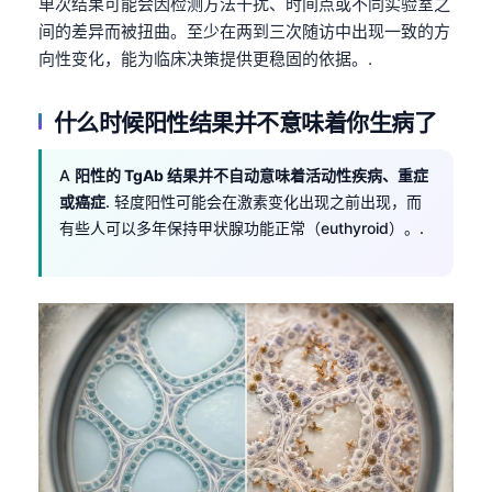
单次结果可能会因检测方法干扰、时间点或不同实验室之
Català
间的差异而被扭曲。至少在两到三次随访中出现一致的方
O‘zbekcha
向性变化，能为临床决策提供更稳固的依据。.
Українська
什么时候阳性结果并不意味着你生病了
አማርኛ
Kiswahili
A
阳性的 TgAb 结果并不自动意味着活动性疾病、重症
ភាសាខ្មែរ
或癌症
. 轻度阳性可能会在激素变化出现之前出现，而
有些人可以多年保持甲状腺功能正常（euthyroid）。.
ဗမာစာ
ไทย
Tagalog
Tiếng Việt
Bahasa Melayu
മലയാളം
ಕನ್ನಡ
ગુજરાતી