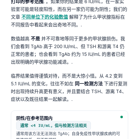
打印的参考范围
. 。如果你的结果是 6 IU/mL，在一家实
验室可能是轻度阳性，而在另一家仍可能为阴性；我们的
文章
不同单位下的化验数值
解释了为什么甲状腺指标在
不同报告中看起来会出奇地不同。.
数值越高
不是
并不可靠地等同于更多的甲状腺损伤。我
们会看到 TgAb 高于 200 IU/mL、但 TSH 和游离 T4 仍
正常的患者；也会看到 TgAb 约为 15 IU/mL 的患者已经
出现明确的甲状腺功能减退。.
临界结果值得谨慎对待，而不是大惊小怪。从 4.2 变到
5.1 IU/mL 的变化，往往不如在
同一检测方法
下进行复测
时出现持续升高更有意义，并且要结合 TSH、游离 T4、
症状以及既往结果一起解读。.
阴性/在参考范围内
通常 <4 IU/mL，但与检测方法相关
通常用该方法无法测出 TgAb；自身免疫性甲状腺疾病的可