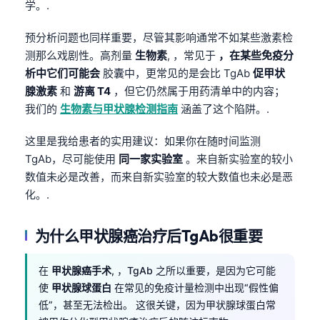
学。.
预分析问题也同样重要，尽管其影响通常不如某些激素检
测那么戏剧性。高剂量
生物素
, ，常见于
，在某些免疫分
析中它们可能会
胶囊中，更常见的是会比 TgAb
促甲状
腺激素
和
游离 T4
，但它仍然属于用药清单中的内容；
我们的
生物素与甲状腺检测指南
涵盖了这个陷阱。.
这里是我给患者的实用建议：如果你在随时间监测
TgAb，尽可能使用
同一家实验室
。来自新实验室的较小
数值未必是改善，而来自新实验室的较大数值也未必是恶
化。.
为什么甲状腺癌治疗后TgAb很重要
在
甲状腺癌手术
, ，TgAb 之所以重要，是因为它可能
使
甲状腺球蛋白
在常见的免疫计量检测中出现“假性偏
低”，甚至无法检出。 这很关键，因为甲状腺球蛋白常