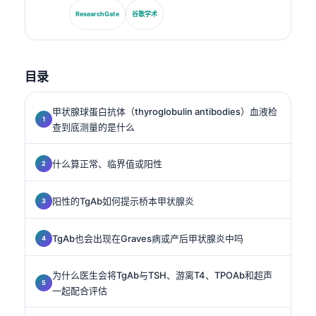
标准化以及AI辅助的实验室医学。.
ResearchGate
谷歌学术
目录
甲状腺球蛋白抗体（thyroglobulin antibodies）血液检
查到底测量的是什么
什么算正常、临界值或阳性
阳性的TgAb如何提示桥本甲状腺炎
TgAb也会出现在Graves病或产后甲状腺炎中吗
为什么医生会将TgAb与TSH、游离T4、TPOAb和超声
一起配合评估