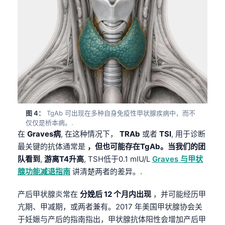
图 4：
TgAb 可出现在多种自身免疫性甲状腺疾病中，而不
仅仅是桥本病。.
在
Graves病
, 在这种情况下，
TRAb
或者
TSI
, 用于诊断
最关键的抗体通常是
，但也可能存在TgAb。当我们的团
队看到
,
游离T4升高
, TSH低于0.1 mIU/L
Graves 与甲状
腺功能减退指南
讲清楚两者的差异。.
产后甲状腺炎常在
分娩后 12 个月内出现
，并可能经历甲
亢期、甲减期，或两者兼有。2017 年美国甲状腺协会关
于妊娠与产后的指南指出，甲状腺抗体阳性会增加产后甲