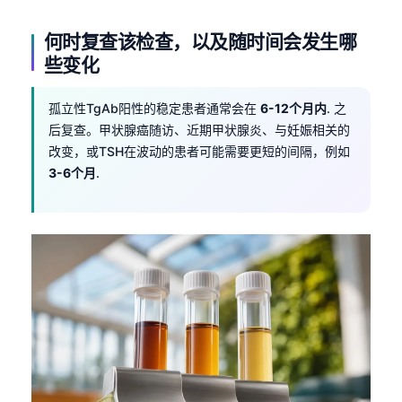
Čeština
何时复查该检查，以及随时间会发生哪
日本語
些变化
Eesti
Azərbaycan dili
孤立性TgAb阳性的稳定患者通常会在
6-12个月内
. 之
Bosanski
后复查。甲状腺癌随访、近期甲状腺炎、与妊娠相关的
改变，或TSH在波动的患者可能需要更短的间隔，例如
Svenska
3-6个月
.
Српски језик
Íslenska
Հայերեն
Bahasa Indonesia
हिन्दी
Nederlands
Dansk
Български