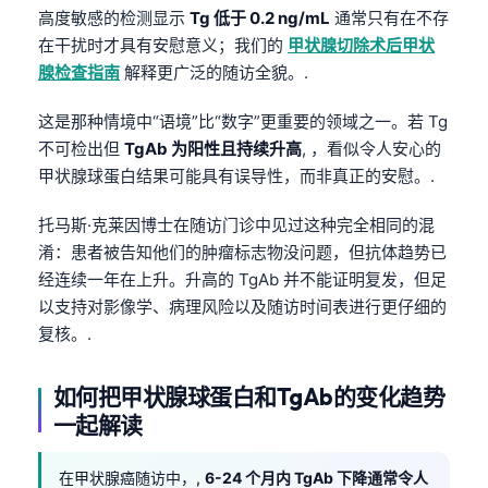
高度敏感的检测显示
Tg 低于 0.2 ng/mL
通常只有在不存
在干扰时才具有安慰意义；我们的
甲状腺切除术后甲状
腺检查指南
解释更广泛的随访全貌。.
这是那种情境中“语境”比“数字”更重要的领域之一。若 Tg
不可检出但
TgAb 为阳性且持续升高
, ，看似令人安心的
甲状腺球蛋白结果可能具有误导性，而非真正的安慰。.
托马斯·克莱因博士在随访门诊中见过这种完全相同的混
淆：患者被告知他们的肿瘤标志物没问题，但抗体趋势已
经连续一年在上升。升高的 TgAb 并不能证明复发，但足
以支持对影像学、病理风险以及随访时间表进行更仔细的
复核。.
如何把甲状腺球蛋白和TgAb的变化趋势
一起解读
在甲状腺癌随访中，,
6-24 个月内 TgAb 下降通常令人