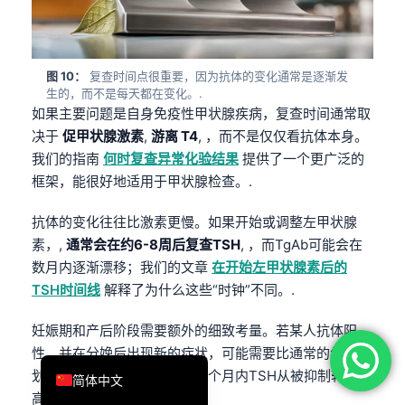
فارسی
Română
图 10：
复查时间点很重要，因为抗体的变化通常是逐渐发
Türkçe
生的，而不是每天都在变化。.
Ελληνικά
如果主要问题是自身免疫性甲状腺疾病，复查时间通常取
决于
促甲状腺激素
,
游离 T4
, ，而不是仅仅看抗体本身。
Português
我们的指南
何时复查异常化验结果
提供了一个更广泛的
Español
框架，能很好地适用于甲状腺检查。.
Italiano
抗体的变化往往比激素更慢。如果开始或调整左甲状腺
עִבְרִית
素，,
通常会在约6-8周后复查TSH
, ，而TgAb可能会在
Français
数月内逐渐漂移；我们的文章
在开始左甲状腺素后的
TSH时间线
解释了为什么这些“时钟”不同。.
العربية
Deutsch
妊娠期和产后阶段需要额外的细致考量。若某人抗体阳
English
性，并在分娩后出现新的症状，可能需要比通常的年度计
划更早进行检测，尤其是在几个月内TSH从被抑制转为升
简体中文
高的情况下。.