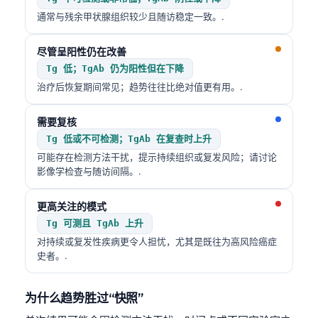
Gàidhlig
通常与残余甲状腺组织较少且随访稳定一致。.
Euskara
Македонски јазик
尽管呈阳性仍在改善
Tg 低；TgAb 仍为阳性但在下降
Latviešu valoda
治疗后恢复期间常见；趋势往往比绝对值更有用。.
Galego
অসমীয়া
需要复核
Tg 低或不可检测；TgAb 在复查时上升
සිංහල
可能存在检测方法干扰，提示持续组织或复发风险；请讨论
سنڌي
影像学检查与随访间隔。.
پښتو
更高关注的模式
Tg 可测且 TgAb 上升
Slovenčina
对持续或复发性疾病更令人担忧，尤其是既往为高风险癌症
史者。.
Hrvatski
Suomi
为什么趋势胜过“快照”
Қазақ тілі