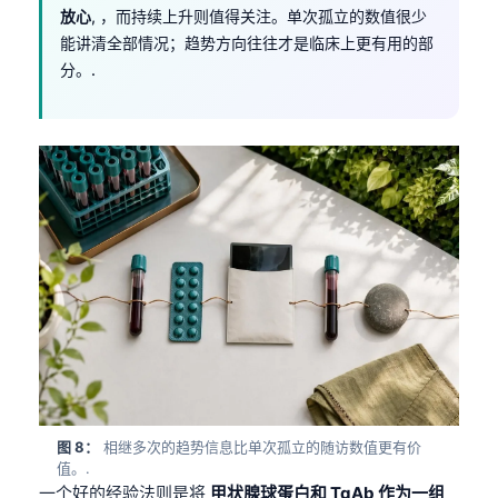
放心
, ，而持续上升则值得关注。单次孤立的数值很少
能讲清全部情况；趋势方向往往才是临床上更有用的部
分。.
Norsk bokmål
图 8：
相继多次的趋势信息比单次孤立的随访数值更有价
值。.
Ślōnskŏ gŏdka
一个好的经验法则是将
甲状腺球蛋白和 TgAb 作为一组