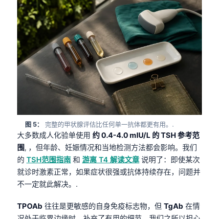
图 5：
完整的甲状腺评估比任何单一抗体都更有用。.
大多数成人化验单使用
约 0.4-4.0 mIU/L 的 TSH 参考范
围
, ，但年龄、妊娠情况和当地检测方法都会影响。我们
的
TSH范围指南
和
游离 T4 解读文章
说明了：即使某次
就诊时激素正常，如果症状很强或抗体持续存在，问题并
不一定就此解决。.
TPOAb
往往是更敏感的自身免疫标志物，但
TgAb
在情
况处于临界边缘时，补充了有用的细节。我们之所以担心