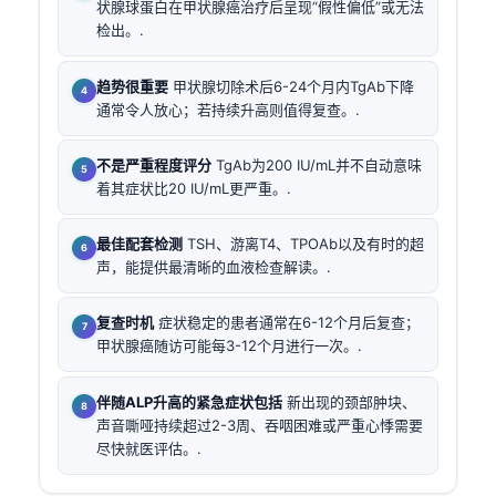
状腺球蛋白在甲状腺癌治疗后呈现“假性偏低”或无法
检出。.
趋势很重要
甲状腺切除术后6-24个月内TgAb下降
通常令人放心；若持续升高则值得复查。.
不是严重程度评分
TgAb为200 IU/mL并不自动意味
着其症状比20 IU/mL更严重。.
最佳配套检测
TSH、游离T4、TPOAb以及有时的超
声，能提供最清晰的血液检查解读。.
复查时机
症状稳定的患者通常在6-12个月后复查；
甲状腺癌随访可能每3-12个月进行一次。.
伴随ALP升高的紧急症状包括
新出现的颈部肿块、
声音嘶哑持续超过2-3周、吞咽困难或严重心悸需要
尽快就医评估。.