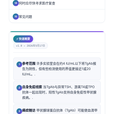
何时应尽快寻求医疗复查
常见问题
⚡ 快速概要
v1.0 —
2026年5月17日
参考范围
许多实验室会在约4 IU/mL以下将TgAb报
告为阴性，但有些检测使用的界值更接近1或20
IU/mL。.
自身免疫线索
当TgAb与异常TSH、游离T4或TPO
抗体一起出现时，阳性TgAb支持自身免疫性甲状腺
疾病。.
癌症随访
甲状腺球蛋白抗体（TgAb）可能使血清甲