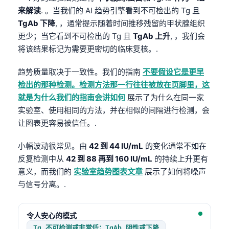
来解读
. 。当我们的 AI 趋势引擎看到不可检出的 Tg 且
Frysk
TgAb 下降
, ，通常提示随着时间推移残留的甲状腺组织
Esperanto
更少；当它看到不可检出的 Tg 且
TgAb 上升
, ，我们会
Беларуская мова
将该结果标记为需要更密切的临床复核。.
Татар теле
趋势质量取决于一致性。我们的指南
不要假设它是更早
Кыргызча
检出的那种检测。检测方法那一行往往被放在页脚里，这
ئۇيغۇرچە
就是为什么我们的指南会讲如何
展示了为什么在同一家
实验室、使用相同的方法，并在相似的间隔进行检测，会
Cebuano
让图表更容易被信任。.
Basa Jawa
ພາສາລາວ
小幅波动很常见。由
42 到 44 IU/mL
的变化通常不如在
反复检测中从
42 到 88 再到 160 IU/mL
的持续上升更有
Монгол
意义，而我们的
实验室趋势图表文章
展示了如何将噪声
Afrikaans
与信号分离。.
العربية المغربية
Occitan
令人安心的模式
Tg 不可检测或非常低；TgAb 阴性或下降