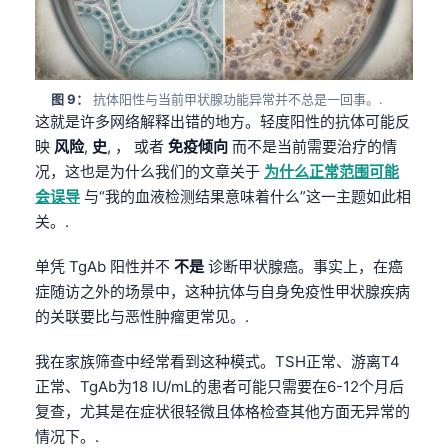
தமிழ்
తెలుగు
मराठी
图 9：
抗体阳性与当前甲状腺功能异常并不总是一回事。.
这就是许多网络解释出错的地方。轻度阳性的抗体可能反
اردو
映
风险
,
史
, ， 或者
免疫倾向
而不是当前需要治疗的情
বাংলা
况，这也是为什么我们的文章关于
为什么正常范围可能
Shqip
会误导
与“我的血液检测结果意味着什么”这一主题如此相
关。.
Magyar
Slovenščina
单凭 TgAb 阳性并不
不是
诊断甲状腺癌。事实上，在癌
症随访之外的场景中，这种抗体与自身免疫性甲状腺疾病
한국어
的关联要比与恶性肿瘤更常见。.
Polski
Lietuvių kalba
我在家族筛查中经常看到这种模式。TSH正常、游离T4
正常、TgAb为18 IU/mL的患者可能只需要在6-12个月后
Русский
复查，尤其是在症状很轻微且体格检查其他方面无异常的
ქართული
情况下。.