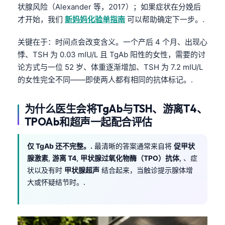
状腺风险（Alexander 等，2017）；如果症状在分娩后
才开始，我们
新妈妈化验单指南
可以帮助确定下一步。.
关键在于：时间点会改变含义。一个产后 4 个月、出现心
悸、TSH 为 0.03 mIU/L 且 TgAb 阳性的女性，需要的讨
论方式与一位 52 岁、体重逐渐增加、TSH 为 7.2 mIU/L
的女性完全不同——即使两人都有相同的抗体标记。.
为什么医生会将TgAb与TSH、游离T4、
TPOAb和超声一起配合评估
仅 TgAb 还不完整。.
最清晰的答案通常来自将
促甲状
腺激素
,
游离 T4
,
甲状腺过氧化物酶（TPO）抗体
, 、症
状以及有时
甲状腺超声
结合起来，当触诊提示腺体增
大或怀疑结节时。.