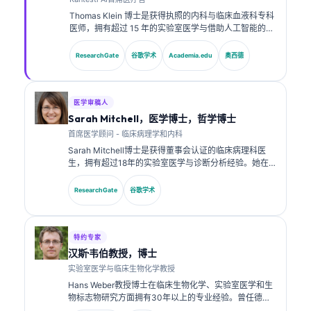
Thomas Klein 博士是获得执照的内科与临床血液科专科
医师，拥有超过 15 年的实验室医学与借助人工智能的临
床分析经验。作为 Kantesti AI 的首席医疗官，他负责对
专有神经网络的医学准确性进行临床监督。Klein 博士在
ResearchGate
谷歌学术
Academia.edu
奥西德
生物标志物解读以及实验室医学相关的实验室诊断方面
发表了大量研究成果。.
医学审稿人
Sarah Mitchell，医学博士，哲学博士
首席医学顾问 - 临床病理学和内科
Sarah Mitchell博士是获得董事会认证的临床病理科医
生，拥有超过18年的实验室医学与诊断分析经验。她在
临床化学方面拥有专业认证，并在临床实践中就生物标志
物面板与实验室分析发表了大量研究成果。.
ResearchGate
谷歌学术
特约专家
汉斯·韦伯教授，博士
实验室医学与临床生物化学教授
Hans Weber教授博士在临床生物化学、实验室医学和生
物标志物研究方面拥有30年以上的专业经验。曾任德国
临床化学学会主席，他专注于诊断面板分析、生物标志物