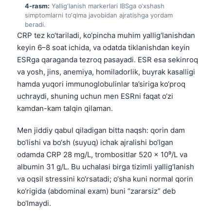
4-rasm:
Yallig‘lanish markerlari IBSga o‘xshash
simptomlarni to‘qima javobidan ajratishga yordam
beradi.
CRP tez ko‘tariladi, ko‘pincha muhim yallig‘lanishdan
keyin 6–8 soat ichida, va odatda tiklanishdan keyin
ESRga qaraganda tezroq pasayadi. ESR esa sekinroq
va yosh, jins, anemiya, homiladorlik, buyrak kasalligi
hamda yuqori immunoglobulinlar ta’siriga ko‘proq
uchraydi, shuning uchun men ESRni faqat o‘zi
kamdan-kam talqin qilaman.
Men jiddiy qabul qiladigan bitta naqsh: qorin dam
bo‘lishi va bo‘sh (suyuq) ichak ajralishi bo‘lgan
odamda CRP 28 mg/L, trombositlar 520 × 10⁹/L va
albumin 31 g/L. Bu uchalasi birga tizimli yallig‘lanish
va oqsil stressini ko‘rsatadi; o‘sha kuni normal qorin
ko‘rigida (abdominal exam) buni “zararsiz” deb
bo‘lmaydi.