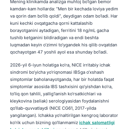
Mening klinikamda analizga muhtoj bo‘lgan bemor
kamdan-kam hollarda: “Men bir kechada loviya yedim
va qorin dam bo‘lib qoldi”, deydigan odam bo‘ladi. Har
kuni kechki ovqatgacha qorni kattalashib
borayotganini aytadigan, ferritini 18 ng/mL gacha
tushib ketganini bildiradigan va endi beshta
luqmadan keyin o‘zimni to‘ygandek his qilib ovqatdan
qochayotgan 47 yoshli ayol esa shunday bo‘ladi.
2026-yil 6-iyun holatiga ko‘ra, NICE irritabiy ichak
sindromi bo‘yicha yo‘riqnomasi IBSga o‘xshash
simptomlar baholanayotganda, har bir holatda faqat
simptomlar asosida IBS tashxisini qo‘yishdan ko‘ra,
to‘liq qon tahlili, yallig‘lanish ko‘rsatkichlari va
kleykovina (seliak) serologiyasidan foydalanishni
qo‘llab-quvvatlaydi (NICE CG61, 2017-yilda
yangilangan). Ichakka yo‘naltirilgan kengroq laborator
ko‘rik uchun bizning qo‘llanmamiz
ichak salomatligi