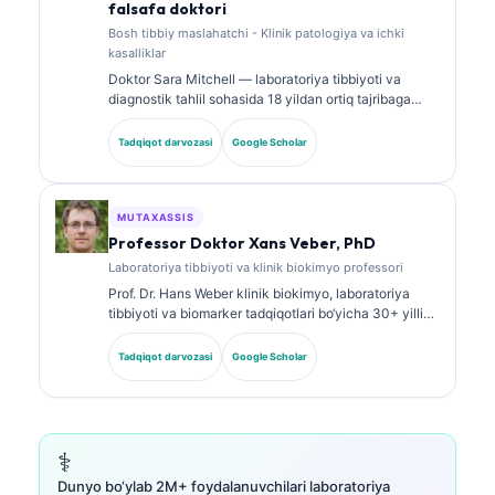
falsafa doktori
Bosh tibbiy maslahatchi - Klinik patologiya va ichki
kasalliklar
Doktor Sara Mitchell — laboratoriya tibbiyoti va
diagnostik tahlil sohasida 18 yildan ortiq tajribaga
ega, kengash tomonidan tasdiqlangan klinik patolog.
U klinik biokimyo bo‘yicha ixtisoslashtirilgan
Tadqiqot darvozasi
Google Scholar
sertifikatlarga ega va klinik amaliyotda biomarker
panellari hamda laboratoriya tahlili bo‘yicha keng
ko‘lamli ishlar e’lon qilgan.
MUTAXASSIS
Professor Doktor Xans Veber, PhD
Laboratoriya tibbiyoti va klinik biokimyo professori
Prof. Dr. Hans Weber klinik biokimyo, laboratoriya
tibbiyoti va biomarker tadqiqotlari bo‘yicha 30+ yillik
tajribaga ega. Germaniya Klinik biokimyo jamiyatining
sobiq prezidenti bo‘lib, u diagnostik panellar tahlili,
Tadqiqot darvozasi
Google Scholar
biomarkerlarni standartlashtirish va AI yordamidagi
laboratoriya tibbiyoti yo‘nalishlariga ixtisoslashgan.
⚕️
Dunyo bo‘ylab 2M+ foydalanuvchilari laboratoriya