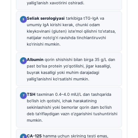
yallig‘lanish xavotirini oshiradi.
Seliak serologiyasi
tarkibiga tTG-IgA va
umumiy IgA kirishi kerak, chunki odam
kleykovinani (gluten) iste’mol qilishni to‘xtatsa,
natijalar noto‘g‘ri ravishda tinchlantiruvchi
ko‘rinishi mumkin.
Albumin
qorin shishishi bilan birga 35 g/L dan
past bo‘lsa protein yo‘qotilishi, jigar kasalligi,
buyrak kasalligi yoki muhim darajadagi
yallig‘lanishni ko‘rsatishi mumkin.
TSH
taxminan 0.4–4.0 mIU/L dan tashqarida
bo‘lish ich qotishi, ichak harakatining
sekinlashishi yoki bemorlar qorin dam bo‘lish
deb ta’riflaydigan vazn o‘zgarishini tushuntirishi
mumkin.
CA-125
hamma uchun skrining testi emas,