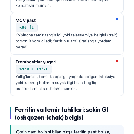
ko‘rsatishi mumkin.
MCV past
<80 fL
Ko‘pincha temir tanqisligi yoki talassemiya belgisi (trait)
tomon ishora qiladi; ferritin ularni ajratishga yordam
beradi.
Trombositlar yuqori
>450 × 10⁹/L
Yallig‘lanish, temir tanqisligi, yaqinda bo‘lgan infeksiya
yoki kamroq hollarda suyak iligi bilan bog‘liq
buzilishlarni aks ettirishi mumkin.
Ferritin va temir tahlillari: sokin GI
(oshqozon-ichak) belgisi
Qorin dam bo‘lishi bilan birga ferritin past bo‘lsa,