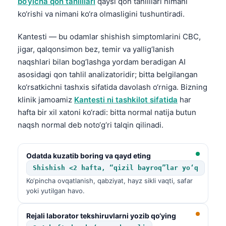
bo‘yicha qon tahlillari
qaysi qon tahlillari nimani
ko‘rishi va nimani ko‘ra olmasligini tushuntiradi.
Kantesti — bu odamlar shishish simptomlarini CBC,
jigar, qalqonsimon bez, temir va yallig‘lanish
naqshlari bilan bog‘lashga yordam beradigan AI
asosidagi qon tahlil analizatoridir; bitta belgilangan
ko‘rsatkichni tashxis sifatida davolash o‘rniga. Bizning
klinik jamoamiz
Kantesti ni tashkilot sifatida
har
hafta bir xil xatoni ko‘radi: bitta normal natija butun
naqsh normal deb noto‘g‘ri talqin qilinadi.
Odatda kuzatib boring va qayd eting
Shishish <2 hafta, “qizil bayroq”lar yo‘q
Ko‘pincha ovqatlanish, qabziyat, hayz sikli vaqti, safar
yoki yutilgan havo.
Rejali laborator tekshiruvlarni yozib qo‘ying