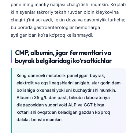
panelining manfiy natijasi chalg‘itishi mumkin. Ko‘plab
తెలుగు
klinisyenlar takroriy tekshiruvdan oldin kleykovina
मराठी
chaqirig‘ini so‘raydi, lekin doza va davomiylik turlicha;
bu borada gastroenterologlar bemorlarga
اردو
aytilganidan ko‘ra ko‘proq kelishmaydi.
বাংলা
Shqip
CMP, albumin, jigar fermentlari va
buyrak belgilaridagi ko‘rsatkichlar
Magyar
Slovenščina
Keng qamrovli metabolik panel jigar, buyrak,
한국어
elektrolit va oqsil naqshlarini aniqlab, ular qorin dam
Polski
bo‘lishiga o‘xshashi yoki uni kuchaytirishi mumkin.
Albumin 35 g/L dan past, bilirubin laboratoriya
Lietuvių kalba
diapazonidan yuqori yoki ALP va GGT birga
Русский
ko‘tarilishi ovqatdan keladigan gazdan ko‘proq
dalolat berishi mumkin.
ქართული
Čeština