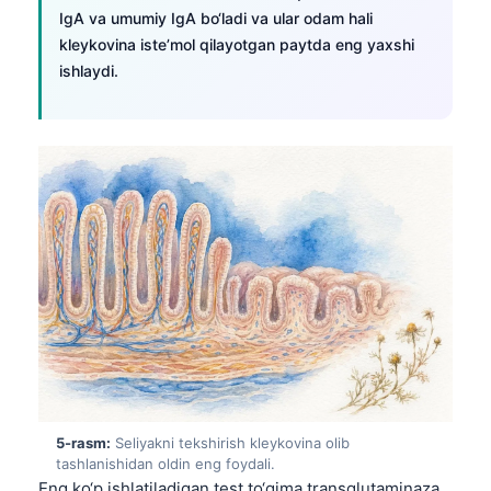
Gàidhlig
IgA va umumiy IgA bo‘ladi va ular odam hali
Euskara
kleykovina iste’mol qilayotgan paytda eng yaxshi
ishlaydi.
Македонски јазик
Latviešu valoda
Galego
অসমীয়া
සිංහල
سنڌي
پښتو
Slovenčina
Hrvatski
Suomi
5-rasm:
Seliyakni tekshirish kleykovina olib
tashlanishidan oldin eng foydali.
Қазақ тілі
Eng ko‘p ishlatiladigan test to‘qima transglutaminaza