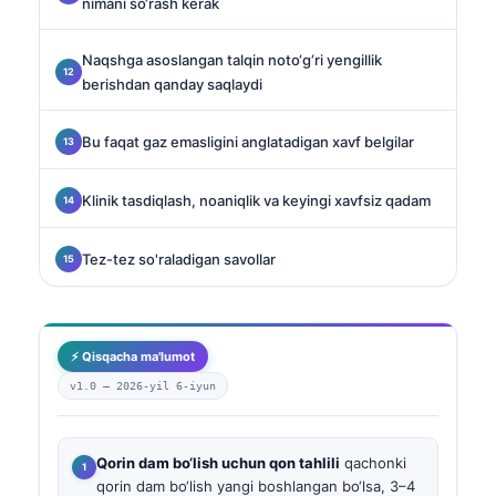
nimani so‘rash kerak
Naqshga asoslangan talqin noto‘g‘ri yengillik
berishdan qanday saqlaydi
Bu faqat gaz emasligini anglatadigan xavf belgilar
Klinik tasdiqlash, noaniqlik va keyingi xavfsiz qadam
Tez-tez so'raladigan savollar
⚡ Qisqacha ma'lumot
v1.0 —
2026-yil 6-iyun
Qorin dam bo‘lish uchun qon tahlili
qachonki
qorin dam bo‘lish yangi boshlangan bo‘lsa, 3–4