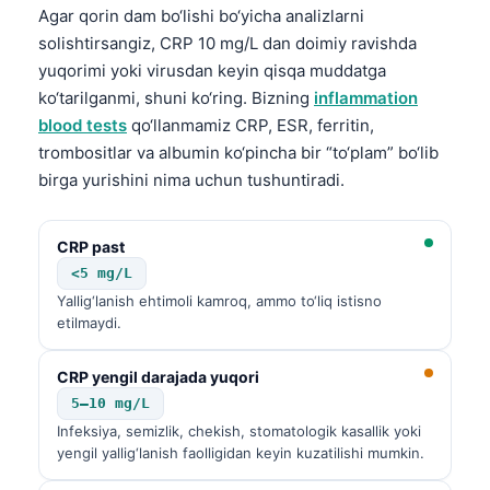
Agar qorin dam bo‘lishi bo‘yicha analizlarni
solishtirsangiz, CRP 10 mg/L dan doimiy ravishda
yuqorimi yoki virusdan keyin qisqa muddatga
ko‘tarilganmi, shuni ko‘ring. Bizning
inflammation
blood tests
qo‘llanmamiz CRP, ESR, ferritin,
trombositlar va albumin ko‘pincha bir “to‘plam” bo‘lib
birga yurishini nima uchun tushuntiradi.
CRP past
<5 mg/L
Yallig‘lanish ehtimoli kamroq, ammo to‘liq istisno
etilmaydi.
CRP yengil darajada yuqori
5–10 mg/L
Infeksiya, semizlik, chekish, stomatologik kasallik yoki
Norsk bokmål
yengil yallig‘lanish faolligidan keyin kuzatilishi mumkin.
Ślōnskŏ gŏdka