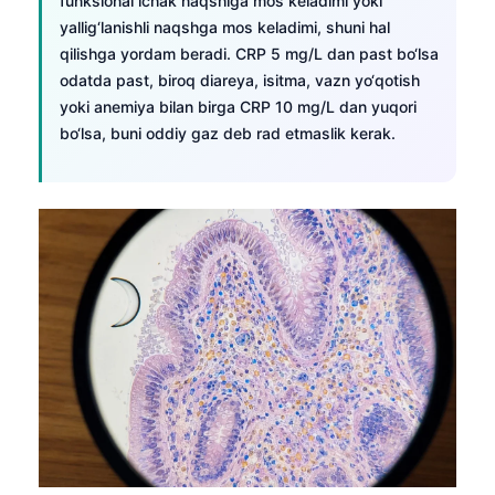
funksional ichak naqshiga mos keladimi yoki
yallig‘lanishli naqshga mos keladimi, shuni hal
qilishga yordam beradi. CRP 5 mg/L dan past bo‘lsa
odatda past, biroq diareya, isitma, vazn yo‘qotish
yoki anemiya bilan birga CRP 10 mg/L dan yuqori
bo‘lsa, buni oddiy gaz deb rad etmaslik kerak.