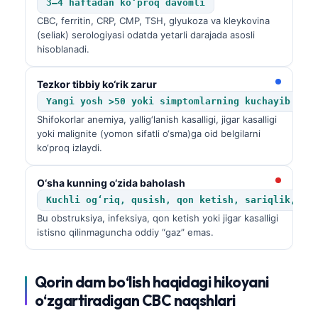
3–4 haftadan ko‘proq davomli
CBC, ferritin, CRP, CMP, TSH, glyukoza va kleykovina
(seliak) serologiyasi odatda yetarli darajada asosli
hisoblanadi.
Tezkor tibbiy ko‘rik zarur
Yangi yosh >50 yoki simptomlarning kuchayib bor
Shifokorlar anemiya, yallig‘lanish kasalligi, jigar kasalligi
yoki malignite (yomon sifatli o‘sma)ga oid belgilarni
ko‘proq izlaydi.
O‘sha kunning o‘zida baholash
Kuchli og‘riq, qusish, qon ketish, sariqlik, is
Bu obstruksiya, infeksiya, qon ketish yoki jigar kasalligi
istisno qilinmaguncha oddiy “gaz” emas.
Qorin dam bo‘lish haqidagi hikoyani
o‘zgartiradigan CBC naqshlari