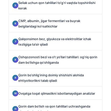
Seliak uchun qon tahlillari to‘g‘ri vaqtda topshirilishi
kerak
CMP, albumin, jigar fermentlari va buyrak
belgilaridagi ko‘rsatkichlar
Qalqonsimon bez, glyukoza va elektrolitlar ichak
tezligiga ta’sir qiladi
Oshqozonosti bezi va o‘t yo‘llari tahlillari: og‘riq qorin
dam bo‘lishga qo‘shilganda
Qorin bo‘shlig‘ining doimiy shishishi alohida
ehtiyotkorlikni talab qiladi
Ovqatga toqat qilmaslikni isbotlamaydigan analizlar
Qorin dam bo‘lish va qon tahlillari uchrashganda