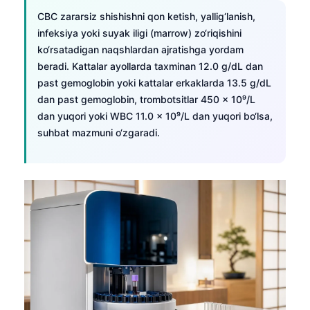
CBC zararsiz shishishni qon ketish, yallig‘lanish,
infeksiya yoki suyak iligi (marrow) zo‘riqishini
ko‘rsatadigan naqshlardan ajratishga yordam
beradi. Kattalar ayollarda taxminan 12.0 g/dL dan
past gemoglobin yoki kattalar erkaklarda 13.5 g/dL
dan past gemoglobin, trombotsitlar 450 × 10⁹/L
dan yuqori yoki WBC 11.0 × 10⁹/L dan yuqori bo‘lsa,
suhbat mazmuni o‘zgaradi.