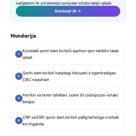
natijalarini AI yordamida soniyalar ichida talqin qiladi.
Kantesti AI →
Mundarija
Kundalik qorin dam bo‘lishi qachon qon tahlilini talab
qiladi
Qorin dam bo‘lish haqidagi hikoyani o‘zgartiradigan
CBC naqshlari
Ferritin va temir tahlillari: sokin GI (oshqozon-ichak)
belgisi
CRP va ESR: qorin dam bo‘lish yallig‘lanishga o‘xshab
ko‘ringanda