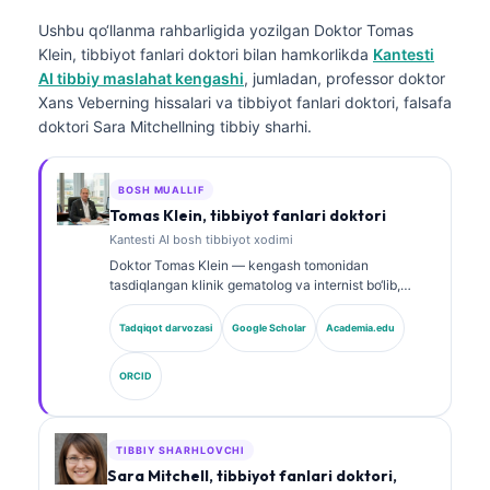
Ushbu qo‘llanma rahbarligida yozilgan
Doktor Tomas
Klein, tibbiyot fanlari doktori
bilan hamkorlikda
Kantesti
AI tibbiy maslahat kengashi
, jumladan, professor doktor
Xans Veberning hissalari va tibbiyot fanlari doktori, falsafa
doktori Sara Mitchellning tibbiy sharhi.
BOSH MUALLIF
Tomas Klein, tibbiyot fanlari doktori
Kantesti AI bosh tibbiyot xodimi
Doktor Tomas Klein — kengash tomonidan
tasdiqlangan klinik gematolog va internist bo‘lib,
laboratoriya tibbiyoti va AI yordamida klinik tahlil
sohasida 15 yildan ortiq tajribaga ega. Kantesti AI
Tadqiqot darvozasi
Google Scholar
Academia.edu
kompaniyasida Bosh tibbiy xodim sifatida u xususiy
neyron tarmoqning tibbiy aniqligi bo‘yicha klinik
ORCID
nazoratni ta’minlaydi. Doktor Klein biomarkerlar
talqini va laboratoriya diagnostikasi bo‘yicha
laboratoriya tibbiyoti mavzularida keng ko‘lamli ilmiy
ishlar e’lon qilgan.
TIBBIY SHARHLOVCHI
Sara Mitchell, tibbiyot fanlari doktori,