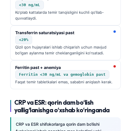
<30 ng/mL
Ko‘plab kattalarda temir tanqisligini kuchli qo‘llab-
quvvatlaydi.
Transferrin saturatsiyasi past
<20%
Qizil qon hujayralari ishlab chiqarish uchun mavjud
bo‘lgan aylanma temir cheklanganligini ko‘rsatadi.
Ferritin past + anemiya
Ferritin <30 ng/mL va gemoglobin past
Faqat temir tabletkalari emas, sababni aniqlash kerak.
CRP va ESR: qorin dam bo‘lish
yallig‘lanishga o‘xshab ko‘ringanda
CRP va ESR shifokorlarga qorin dam bo‘lishi