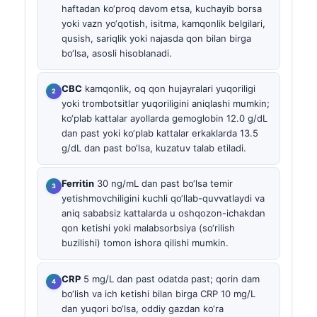
haftadan ko‘proq davom etsa, kuchayib borsa
yoki vazn yo‘qotish, isitma, kamqonlik belgilari,
qusish, sariqlik yoki najasda qon bilan birga
bo‘lsa, asosli hisoblanadi.
CBC
kamqonlik, oq qon hujayralari yuqoriligi
yoki trombotsitlar yuqoriligini aniqlashi mumkin;
ko‘plab kattalar ayollarda gemoglobin 12.0 g/dL
dan past yoki ko‘plab kattalar erkaklarda 13.5
g/dL dan past bo‘lsa, kuzatuv talab etiladi.
Ferritin
30 ng/mL dan past bo‘lsa temir
yetishmovchiligini kuchli qo‘llab-quvvatlaydi va
aniq sababsiz kattalarda u oshqozon-ichakdan
qon ketishi yoki malabsorbsiya (so‘rilish
buzilishi) tomon ishora qilishi mumkin.
CRP
5 mg/L dan past odatda past; qorin dam
bo‘lish va ich ketishi bilan birga CRP 10 mg/L
dan yuqori bo‘lsa, oddiy gazdan ko‘ra