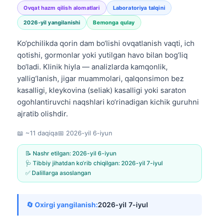
Ovqat hazm qilish alomatlari
Laboratoriya talqini
2026-yil yangilanishi
Bemonga qulay
Ko‘pchilikda qorin dam bo‘lishi ovqatlanish vaqti, ich
qotishi, gormonlar yoki yutilgan havo bilan bog‘liq
bo‘ladi. Klinik hiyla — analizlarda kamqonlik,
yallig‘lanish, jigar muammolari, qalqonsimon bez
kasalligi, kleykovina (seliak) kasalligi yoki saraton
ogohlantiruvchi naqshlari ko‘rinadigan kichik guruhni
ajratib olishdir.
📖 ~11 daqiqa
📅
2026-yil 6-iyun
📝 Nashr etilgan:
2026-yil 6-iyun
🩺 Tibbiy jihatdan ko‘rib chiqilgan:
2026-yil 7-iyul
✅ Dalillarga asoslangan
🔄 Oxirgi yangilanish:
2026-yil 7-iyul