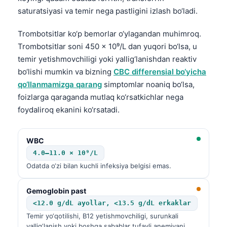
saturatsiyasi va temir nega pastligini izlash bo‘ladi.
Trombotsitlar ko‘p bemorlar o‘ylagandan muhimroq.
Trombotsitlar soni 450 × 10⁹/L dan yuqori bo‘lsa, u
temir yetishmovchiligi yoki yallig‘lanishdan reaktiv
bo‘lishi mumkin va bizning
CBC differensial bo‘yicha
qo‘llanmamizga qarang
simptomlar noaniq bo‘lsa,
foizlarga qaraganda mutlaq ko‘rsatkichlar nega
foydaliroq ekanini ko‘rsatadi.
WBC
4.0–11.0 × 10⁹/L
Odatda o‘zi bilan kuchli infeksiya belgisi emas.
Gemoglobin past
<12.0 g/dL ayollar, <13.5 g/dL erkaklar
Temir yo‘qotilishi, B12 yetishmovchiligi, surunkali
yallig‘lanish yoki boshqa sabablar tufayli anemiyani