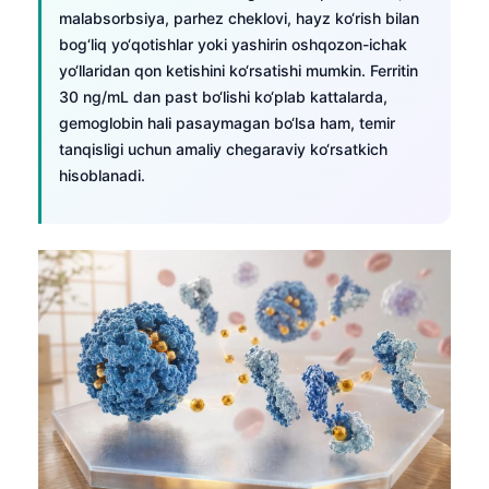
malabsorbsiya, parhez cheklovi, hayz ko‘rish bilan
bog‘liq yo‘qotishlar yoki yashirin oshqozon-ichak
yo‘llaridan qon ketishini ko‘rsatishi mumkin. Ferritin
30 ng/mL dan past bo‘lishi ko‘plab kattalarda,
gemoglobin hali pasaymagan bo‘lsa ham, temir
tanqisligi uchun amaliy chegaraviy ko‘rsatkich
hisoblanadi.