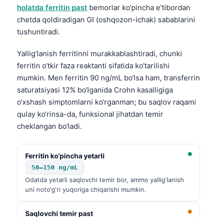
holatda ferritin past
bemorlar ko‘pincha e’tibordan
chetda qoldiradigan GI (oshqozon-ichak) sabablarini
tushuntiradi.
Yallig‘lanish ferritinni murakkablashtiradi, chunki
ferritin o‘tkir faza reaktanti sifatida ko‘tarilishi
mumkin. Men ferritin 90 ng/mL bo‘lsa ham, transferrin
saturatsiyasi 12% bo‘lganida Crohn kasalligiga
o‘xshash simptomlarni ko‘rganman; bu saqlov raqami
qulay ko‘rinsa-da, funksional jihatdan temir
cheklangan bo‘ladi.
Ferritin ko‘pincha yetarli
50–150 ng/mL
Odatda yetarli saqlovchi temir bor, ammo yallig‘lanish
uni noto‘g‘ri yuqoriga chiqarishi mumkin.
Saqlovchi temir past