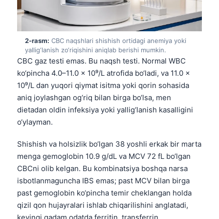
2-rasm:
CBC naqshlari shishish ortidagi anemiya yoki
yallig‘lanish zo‘riqishini aniqlab berishi mumkin.
CBC gaz testi emas. Bu naqsh testi. Normal WBC
ko‘pincha 4.0–11.0 × 10⁹/L atrofida bo‘ladi, va 11.0 ×
10⁹/L dan yuqori qiymat isitma yoki qorin sohasida
aniq joylashgan og‘riq bilan birga bo‘lsa, men
dietadan oldin infeksiya yoki yallig‘lanish kasalligini
o‘ylayman.
Shishish va holsizlik bo‘lgan 38 yoshli erkak bir marta
menga gemoglobin 10.9 g/dL va MCV 72 fL bo‘lgan
CBCni olib kelgan. Bu kombinatsiya boshqa narsa
isbotlanmaguncha IBS emas; past MCV bilan birga
past gemoglobin ko‘pincha temir cheklangan holda
qizil qon hujayralari ishlab chiqarilishini anglatadi,
keyingi qadam odatda ferritin, transferrin