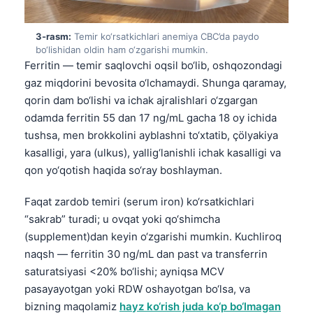
3-rasm:
Temir ko‘rsatkichlari anemiya CBC’da paydo
bo‘lishidan oldin ham o‘zgarishi mumkin.
Ferritin — temir saqlovchi oqsil bo‘lib, oshqozondagi
gaz miqdorini bevosita o‘lchamaydi. Shunga qaramay,
qorin dam bo‘lishi va ichak ajralishlari o‘zgargan
odamda ferritin 55 dan 17 ng/mL gacha 18 oy ichida
tushsa, men brokkolini ayblashni to‘xtatib, çölyakiya
kasalligi, yara (ulkus), yallig‘lanishli ichak kasalligi va
qon yo‘qotish haqida so‘ray boshlayman.
Faqat zardob temiri (serum iron) ko‘rsatkichlari
“sakrab” turadi; u ovqat yoki qo‘shimcha
(supplement)dan keyin o‘zgarishi mumkin. Kuchliroq
naqsh — ferritin 30 ng/mL dan past va transferrin
saturatsiyasi <20% bo‘lishi; ayniqsa MCV
pasayayotgan yoki RDW oshayotgan bo‘lsa, va
bizning maqolamiz
hayz ko‘rish juda ko‘p bo‘lmagan