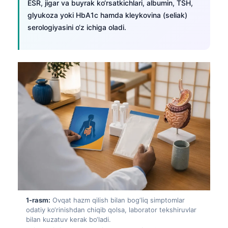
ESR, jigar va buyrak ko‘rsatkichlari, albumin, TSH,
glyukoza yoki HbA1c hamda kleykovina (seliak)
serologiyasini o‘z ichiga oladi.
1-rasm:
Ovqat hazm qilish bilan bog‘liq simptomlar
odatiy ko‘rinishdan chiqib qolsa, laborator tekshiruvlar
bilan kuzatuv kerak bo‘ladi.