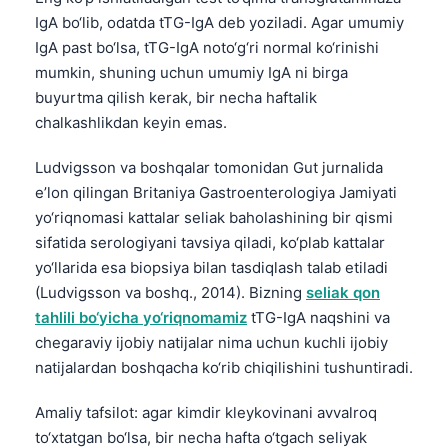
Català
IgA bo‘lib, odatda tTG-IgA deb yoziladi. Agar umumiy
IgA past bo‘lsa, tTG-IgA noto‘g‘ri normal ko‘rinishi
Українська
mumkin, shuning uchun umumiy IgA ni birga
አማርኛ
buyurtma qilish kerak, bir necha haftalik
Kiswahili
chalkashlikdan keyin emas.
ភាសាខ្មែរ
Ludvigsson va boshqalar tomonidan Gut jurnalida
ဗမာစာ
e’lon qilingan Britaniya Gastroenterologiya Jamiyati
ไทย
yo‘riqnomasi kattalar seliak baholashining bir qismi
sifatida serologiyani tavsiya qiladi, ko‘plab kattalar
Tagalog
yo‘llarida esa biopsiya bilan tasdiqlash talab etiladi
Tiếng Việt
(Ludvigsson va boshq., 2014). Bizning
seliak qon
Bahasa Melayu
tahlili bo‘yicha yo‘riqnomamiz
tTG-IgA naqshini va
chegaraviy ijobiy natijalar nima uchun kuchli ijobiy
മലയാളം
natijalardan boshqacha ko‘rib chiqilishini tushuntiradi.
ಕನ್ನಡ
ગુજરાતી
Amaliy tafsilot: agar kimdir kleykovinani avvalroq
to‘xtatgan bo‘lsa, bir necha hafta o‘tgach seliyak
தமிழ்