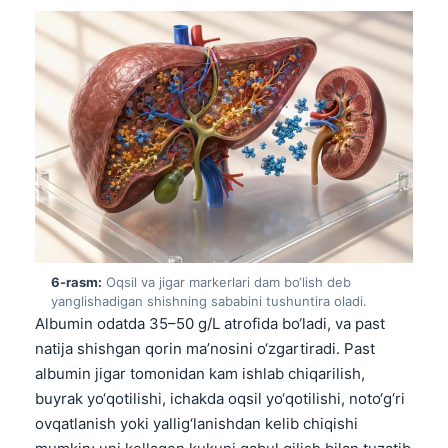
日本語
Eesti
Azərbaycan dili
Bosanski
Svenska
Српски језик
Íslenska
Հայերեն
Bahasa Indonesia
6-rasm:
Oqsil va jigar markerlari dam bo‘lish deb
yanglishadigan shishning sababini tushuntira oladi.
हिन्दी
Albumin odatda 35–50 g/L atrofida bo‘ladi, va past
Nederlands
natija shishgan qorin ma’nosini o‘zgartiradi. Past
albumin jigar tomonidan kam ishlab chiqarilish,
Dansk
buyrak yo‘qotilishi, ichakda oqsil yo‘qotilishi, noto‘g‘ri
Български
ovqatlanish yoki yallig‘lanishdan kelib chiqishi
فارسی