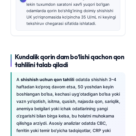
lekin tuxumdon saratoni xavfi yuqori bo‘lgan
odamlarda qorin bo‘shlig‘ining doimiy shishishi
UK yo‘riqnomasida ko‘pincha 35 U/mL ni keyingi
tekshiruv chegarasi sifatida ishlatadi.
Kundalik qorin dam bo‘lishi qachon qon
tahlilini talab qiladi
A
shishish uchun qon tahlili
odatda shishish 3–4
haftadan ko‘proq davom etsa, 50 yoshdan keyin
boshlangan bo‘lsa, kechasi uyg‘otadigan bo‘lsa yoki
vazn yo‘qotish, isitma, qusish, najasda qon, sariqlik,
anemiya belgilari yoki ichak odatlarining yangi
o‘zgarishi bilan birga kelsa, bu holatni muhokama
qilishga arziydi. Asosiy analizlar odatda CBC,
ferritin yoki temir bo‘yicha tadqiqotlar, CRP yoki