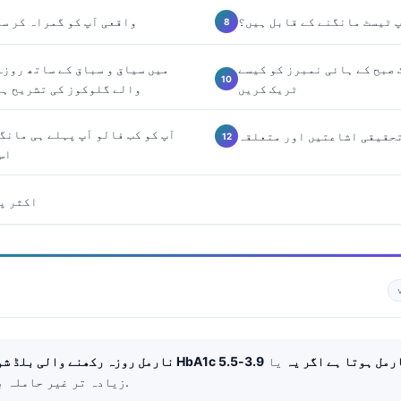
پ ٹیسٹ مانگنے کے قابل ہیں؟
جب HbA1c واقعی آپ کو گمراہ کر 
فتے تک صبح کے ہائی نمبرز کو کیسے
ٹریک کریں
والے گلوکوز کی تشریح ہم
آپ کو کب فالو اَپ پہلے ہی مان
اس
اکثر پو
ور HbA1c نارمل ہوتا ہے اگر یہ
یا
نارمل روزہ رکھنے والی بلڈ شو
زیادہ تر غیر حاملہ بالغوں میں۔.