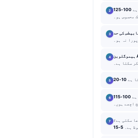
தமிழ்
ے
తెలుగు
मराठी
বাংলা
Shqip
A1c
Magyar
Slovenščina
تا ہے
한국어
Polski
 ہے
Lietuvių kalba
Русский
ھا سکتی ہے؛
ქართული
وظ ہے۔
Čeština