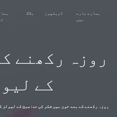
ہمارے بارے
ڈویلپرز
بلاگ
ہمار
میں
ٹی
روزہ رکھنے کے
کے لیول
روزہ رکھنے کے بعد خون میں شکر کی حد: صبح کے لیولز 