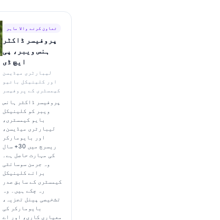
تعاون کرنے والا ماہر
پروفیسر ڈاکٹر
ہنس ویبر، پی
ایچ ڈی
لیبارٹری میڈیسن
اور کلینیکل بائیو
کیمسٹری کے پروفیسر
پروفیسر ڈاکٹر ہانس
ویبر کو کلینیکل
بایو کیمسٹری،
لیبارٹری میڈیسن،
اور بایومارکر
ریسرچ میں 30+ سال
کی مہارت حاصل ہے۔
وہ جرمن سوسائٹی
برائے کلینیکل
کیمسٹری کے سابق صدر
رہ چکے ہیں۔ وہ
تشخیصی پینل تجزیہ،
بایومارکر کی
معیاری کاری، اور اے