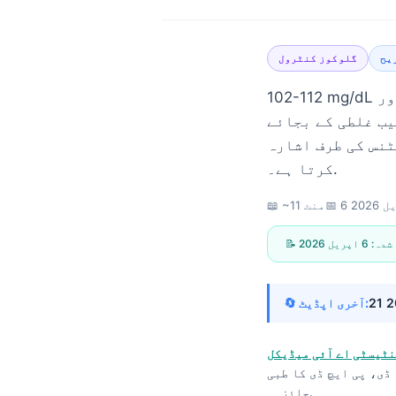
یح
گلوکوز کنٹرول
102-112 mg/dL کا روزہ رکھنے والا گلوکوز اور HbA1c کا 5.4%-5.6% ہونا ایک ایسا نمونہ
ً کسی پراسرار لیب غلطی کے بجائے
نس کی طرف اشارہ
کرتا ہے۔.
 2026
📅
📖 ~11 منٹ
ع شدہ:
6 اپریل 2026
🔄 آخری اپڈیٹ:
نٹیسٹی اے آئی میڈیکل
Norsk bokmål
ڈی، پی ایچ ڈی کا طبی
Ślōnskŏ gŏdka
جائزہ۔.