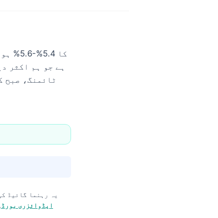
ٹائمنگ، صبح ک
یہ رہنما گائیڈ کی
ایڈوائزری بورڈ
,