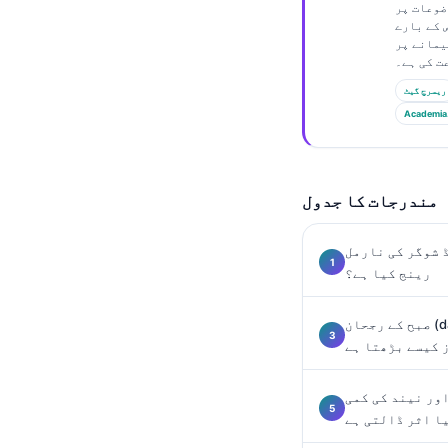
Gàidhlig
ضوعات پر
 کے بارے
Euskara
یمانے پر
Македонски јазик
ریسرچ گیٹ
Latviešu valoda
Academia
Galego
অসমীয়া
مندرجات کا جدول
සිංහල
سنڌي
 شوگر کی نارمل
پښتو
رینج کیا ہے؟
صبح کے رجحان (dawn phenomenon) سے ناشتہ سے
Slovenčina
 کیسے بڑھتا ہے
Hrvatski
Suomi
کی کمی (sleep apnea) صبح کے
ا اثر ڈالتی ہے
Қазақ тілі