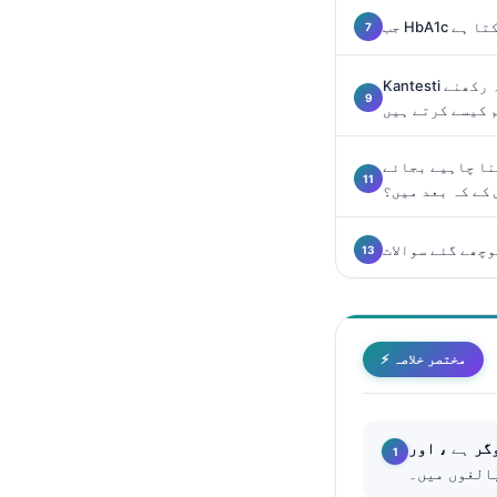
Català
سکتا ہے
O‘zbekcha
Kantesti میں سیاق و سباق کے ساتھ روزہ رکھنے
Українська
 کیسے کرتے ہیں
አማርኛ
Kiswahili
گنا چاہیے بجائے
 کے کہ بعد میں؟
ភាសាខ្មែរ
ဗမာစာ
چھے گئے سوالات
ไทย
Tagalog
Tiếng Việt
⚡ مختصر خلاصہ
Bahasa Melayu
മലയാളം
گر
ہے
ಕನ್ನಡ
ગુજરાતી