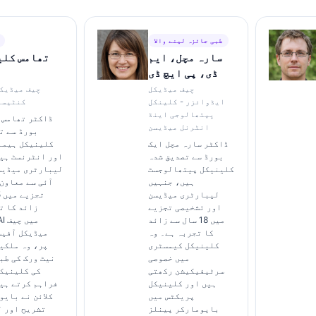
طبی جائزہ لینے والا
سارہ مچل، ایم
تھامس کلی
ڈی، پی ایچ ڈی
چیف میڈیکل
چیف میڈیک
ایڈوائزر - کلینکل
کنٹیسٹ
پیتھالوجی اینڈ
ڈاکٹر تھامس ک
انٹرنل میڈیسن
بورڈ سے ت
ڈاکٹر سارہ مچل ایک
کلینیکل ہیما
بورڈ سے تصدیق شدہ
اور انٹرنسٹ ہی
کلینیکل پیتھالوجسٹ
لیبارٹری میڈیس
ہیں، جنہیں
آئی سے معاون
لیبارٹری میڈیسن
اور تشخیصی تجزیے
زائد کا ت
میں 18 سال سے زائد
i AI
کا تجربہ ہے۔ وہ
میڈیکل آفیس
کلینیکل کیمسٹری
پر، وہ ملکی
میں خصوصی
نیٹ ورک کی طب
سرٹیفیکیشن رکھتی
کی کلینیک
ہیں اور کلینیکل
فراہم کرتے ہی
پریکٹس میں
کلائن نے بایو
بایومارکر پینلز
تشریح اور 