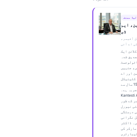
Frysk
Esperanto
لیڈ مصنف
ن، ایم
Беларуская мова
ڈی
Татар теле
ل آفیسر،
ی اے آئی
Кыргызча
لائن ایک
ئۇيغۇرچە
صدیق شدہ
ٹولوجسٹ
Cebuano
ں، جنہیں
ن اور اے
Basa Jawa
 کلینیکل
تجزیے میں 15 سال سے
ພາສາລາວ
جربہ ہے۔
Kantest میں چیف
Монгол
ر کے طور
تی نیورل
Afrikaans
ی درستگی
العربية المغربية
ل نگرانی
ں۔ ڈاکٹر
Occitan
مارکر کی
لیبارٹری