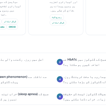
اور لیبارٹری تجزیے
میڈیسن کے مو
پر وسیع پیمانے پر
لیبارٹری تشخیص
شائع کر چکی ہیں۔.
میں وسیع پ
اشاعت کی ہے۔.
ریسرچ گیٹ
گوگل اسکالر
گوگل اسکالر
.edu
ORCID
جب HbA1c ٹھیک نظر آئے تو صبح کے گلوکوز میں
اصل میں روزہ رکھنے والی بلڈ
اضافہ کیوں ہو سکتا ہے؟
یماری، یا سخت ٹریننگ روزہ
ے گلوکوز کو بڑھا سکتی ہے؟
پہلے گلوکوز
صیلات گلوکوز ٹیسٹ کو حقیقت
خراب نیند اور نیند 
زیادہ خراب دکھا سکتی ہیں؟
نمبرز پر کی