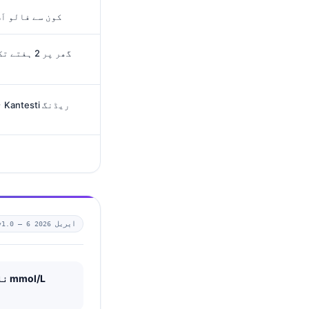
کون سے فالو اَ
گھر پر 2 ہ
تحقیقی اشاعتیں اور متعلقہ Kantesti ریڈنگ
6 اپریل 2026
v1.0 —
3.9-5.5 mmol/L
، ا