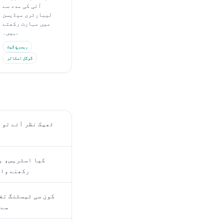
آئی کی مدد سے
لیبارٹری میڈیسن
میں مہارت رکھتے
ہیں۔.
ریسرچ گیٹ
گوگل اسکالر
کیا اسٹریس، ب
رکھنے وال
کون سی ٹیسٹنگ تف
سے 