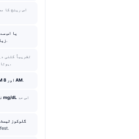
, ، جب تک کہ کوئی اور تشخیصی معیار پہلے سے پورا نہ ہو۔.
زیا
تقریباً کتنی د
ہوتا ہے اور صبح کے مختصر مگر بار بار ہونے والے اسپائکس کو نظرانداز کر سکتا ہے۔.
.
3 AM اور 8 AM
اس حد
100-115 mg/dL
ن
گلوکوز ٹیسٹ 
fest.