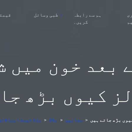
ی
ہم سے رابطہ
طبی وسائل
قیمتو
م
کریں۔
 بعد خون میں شک
ز کیوں بڑھ جا
کیوں بڑھ جاتے ہیں
>
مضامین
>
بلاگ
>
AI بلڈ ٹیسٹ اینال