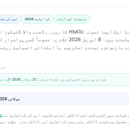
مریض کے لیے آسان
2026 کی اپڈیٹ
لیب کی تشر
ہے جو ہم اکثر دیکھتے ہیں۔ 6 اپریل 2026 تک، یہ عموما
ے ہارمونز، نیند، اسٹریس، یا ابتدائی انسولین ریزسٹ
6 اپریل
✅ شواہد پر مبنی
🩺 طبی طور پر نظرثانی شدہ:
21 جولائی 2026
📝 شائ
21 جولائی 2026
 قیادت میں لکھی گئی تھی:
ڈاکٹر تھامس کلین، ایم ڈی
کے تعاون سے
ک
 بشمول پروفیسر ڈاکٹر ہنس ویبر کے تعاون اور ڈاکٹر سارہ مچل، ایم 