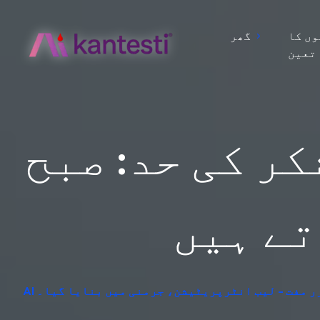
ں کا
گھر
تعین
ر کی حد: صبح
تے ہیں
ائزر مفت - لیب انٹرپریٹیشن، جرمنی میں بنایا گیا۔