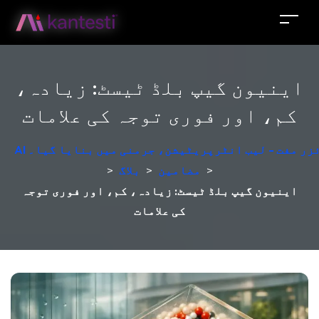
اینیون گیپ بلڈ ٹیسٹ: زیادہ،
کم، اور فوری توجہ کی علامات
لائزر مفت - لیب انٹرپریٹیشن، جرمنی میں بنایا گیا۔
>
مضامین
>
بلاگ
>
اینیون گیپ بلڈ ٹیسٹ: زیادہ، کم، اور فوری توجہ
کی علامات