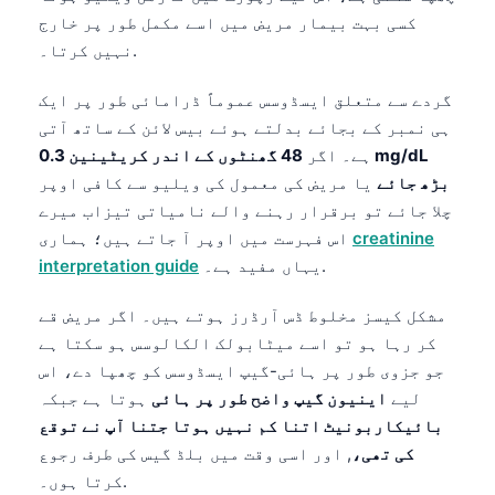
کسی بہت بیمار مریض میں اسے مکمل طور پر خارج
نہیں کرتا۔.
گردے سے متعلق ایسڈوسس عموماً ڈرامائی طور پر ایک
ہی نمبر کے بجائے بدلتے ہوئے بیس لائن کے ساتھ آتی
ہے۔ اگر
48 گھنٹوں کے اندر کریٹینین 0.3 mg/dL
بڑھ جائے
یا مریض کی معمول کی ویلیو سے کافی اوپر
چلا جائے تو برقرار رہنے والے نامیاتی تیزاب میرے
creatinine
اس فہرست میں اوپر آ جاتے ہیں؛ ہماری
یہاں مفید ہے۔.
interpretation guide
مشکل کیسز مخلوط ڈس آرڈرز ہوتے ہیں۔ اگر مریض قے
کر رہا ہو تو اسے میٹابولک الکالوسس ہو سکتا ہے
جو جزوی طور پر ہائی-گیپ ایسڈوسس کو چھپا دے، اس
لیے
اینیون گیپ واضح طور پر ہائی
ہوتا ہے جبکہ
بائیکاربونیٹ اتنا کم نہیں ہوتا جتنا آپ نے توقع
کی تھی،
, اور اسی وقت میں بلڈ گیس کی طرف رجوع
کرتا ہوں۔.