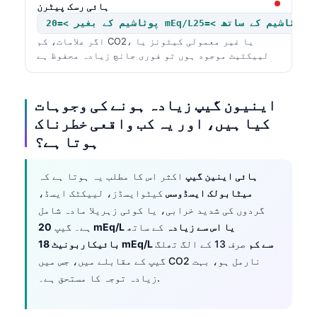
ہائی رسک پیٹرن
اگر علامات، کم CO2، یا غیر معمولی کیٹونز یا
لییکٹیٹ موجود ہوں تو فوری جانچ زیادہ محفوظ ہے
اینیون گیپ زیادہ ہونے کی وجوہات
کیا ہیں، اور یہ کب واقعی خطرناک
ہوتا ہے؟
ہائی اینین گیپ
اکثر اس کا مطلب یہ ہوتا ہے کہ
میٹابولک ایسڈوسس
کیٹوایسڈز، لییکٹک ایسڈ،
گردوں کی شدید خرابی، یا کوئی زہریلا مادہ شامل
20 mEq/L یا اس سے زیادہ
کے ساتھ
ہے۔ گیپ
بائیکاربونیٹ 18 mEq/L سے کم
صرف 13 کے الگ تھلگ
گیپ کے مقابلے میں، جس میں CO2 نارمل ہو، بہت
زیادہ توجہ کا مستحق ہے۔.