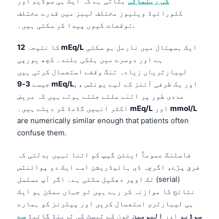
کی رہنمائی
بتاتی ہے کہ ایک ہی سوڈیم اور
کلورائیڈ ویلیوز مختلف لیبز میں قدرے مختلف
توقعات کیوں پیدا کر سکتی ہیں۔.
ایک ہسپتال میں نارمل ہو سکتی
12 mEq/L
کا نتیجہ
ہے اور دوسرے میں ہلکی بلند۔ کچھ یورپی
لیبارٹریاں زیادہ تنگ وقفے استعمال کرتی ہیں
, ، اور یک ظرفی آئنز کے لیے یونٹس
3-9 mEq/L
جیسے
عددی طور پر اتنے ملتے جلتے ہوتے ہیں کہ مریض
mmol/L
اور
mEq/L
اکثر انہیں گڈمڈ کر دیتے ہیں۔
are numerically similar enough that patients often
confuse them.
فاسٹنگ عموماً اینئن گیپ کو اتنا نہیں بدلتی کہ
فرق پڑے، اگرچہ ڈی ہائیڈریشن اسے ایک دو پوائنٹس
تک اوپر دھکیل سکتی ہے۔ اگر آپ مسلسل (serial)
نتائج کا موازنہ کر رہے ہیں تو جہاں ممکن ہو ایک
ہی لیبارٹری استعمال کریں اور پیٹرنز کو ہمارے
سوڈیم
اور
البومین
خون کے ٹیسٹ کی ٹرینڈ گائیڈ
سے