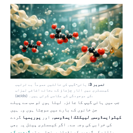
تصویر 3:
ہائی-گیپ کی حالتیں عموماً بے ترتیب
کیمسٹری میں اتار چڑھاؤ کے بجائے اضافی تیزاب
(acids) کی موجودگی کی عکاسی کرتی ہیں۔.
جب میں ہائی گیپ کا جائزہ لیتا ہوں تو سب سے پہلے
جن خانوں کے بارے میں سوچتا ہوں وہ ہیں
کیٹوایسڈوسس
,
لییکٹک ایسڈوسس
، اور
یوریمیا
گردے
کی خرابی کی وجہ سے۔ اگر کیمسٹری پینل یہ بھی
بتائے کہ گردوں کو نقصان پہنچا ہے تو
گردوں کے