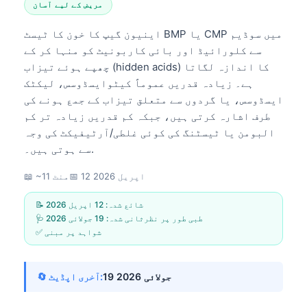
مریض کے لیے آسان
اینیون گیپ کا خون کا ٹیسٹ BMP یا CMP میں سوڈیم
سے کلورائیڈ اور بائی کاربونیٹ کو منہا کر کے
چھپے ہوئے تیزاب (hidden acids) کا اندازہ لگاتا
ہے۔ زیادہ قدریں عموماً کیٹوایسڈوسس، لیکٹک
ایسڈوسس، یا گردوں سے متعلق تیزاب کے جمع ہونے کی
طرف اشارہ کرتی ہیں، جبکہ کم قدریں زیادہ تر کم
البومن یا ٹیسٹنگ کی کوئی غلطی/آرٹیفیکٹ کی وجہ
سے ہوتی ہیں۔.
12 اپریل 2026
📅
📖 ~11 منٹ
📝 شائع شدہ:
12 اپریل 2026
🩺 طبی طور پر نظرثانی شدہ:
19 جولائی 2026
✅ شواہد پر مبنی
19 جولائی 2026
🔄 آخری اپڈیٹ: