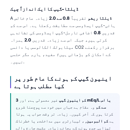
ڈیلٹا-گیپ کا ایک اندازاً چیک
ڈیلٹا ریشو
تقریباً
0.8 سے 2.0
زیادہ عام خالص
A
ہائی-گیپ ایسڈوسس سے مطابقت رکھتا ہے۔ اس سے کم
قدریں
0.8
اضافی نارمل-گیپ ایسڈوسس کی نشاندہی
کرتی ہیں، جبکہ اس سے زیادہ قدریں
2.0
ہمراہ
میٹابولک الکالوسس یا دائمی CO2 برقرار رکھنے
کے امکان کو بڑھاتی ہیں؛ مفید، ہاں، مگر حتمی
نہیں۔.
اینیون گیپ کم ہونے کا عام طور پر
کیا مطلب ہوتا ہے
کم اینیون گیپ
غیر معمولی ہے، اور
3 mEq/L یا اس
سے کم
وہ مقام ہے جہاں میں خود سے پوچھنا شروع
کرتا ہوں کہ آخر کیوں۔ زیادہ تر وقت جواب یہ ہوتا
ہے
کم البومین
, ، لیبارٹری میں مداخلت، یا خطرناک
تیزابی جمع ہونے کے بجائے زیادہ مثبت چارج والے