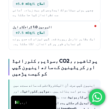
+5.0 mEq/L اصلاح
简体中文
چھپی ہوئی میٹابولک ایسڈوسس کو بہت زیادہ آسانی
Română
سے نظرانداز کیا جا سکتا ہے
Türkçe
البومین 1.0 گرام/ڈی ایل
Ελληνικά
+7.5 mEq/L اصلاح
Português
ایک بظاہر نارمل رپورٹ شدہ گیپ تیزاب کے جمع ہونے
کو نمایاں طور پر کم اندازہ لگا سکتا ہے۔
Español
Italiano
سوڈیم، کلورائیڈ، CO2، پوٹاشیم،
עִבְרִית
اور کریٹینین کے ساتھ اینیون گیپ
Français
کو کیسے پڑھیں
العربية
اینیون گیپ صرف اُن الیکٹرولائٹس کے ساتھ سمجھ میں
Deutsch
آتا ہے جو اسے بناتے ہیں۔.
سوڈیم
,
کلورائیڈ
، اور
English
CO2/بائی کاربونیٹ
عدد بنائیں، جبکہ
پوٹاشیم
,
اردو
گلوکوز (glucose) کو تبدیل کر سکتی ہے، اور کیفین
(caffeine) گلوکوز، کورٹیسول (cortisol) اور اسٹریس