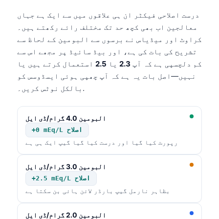
日本語
درست اصلاحی فیکٹر ان ہی علاقوں میں سے ایک ہے جہاں
Eesti
معالجین اب بھی کچھ حد تک مختلف رائے رکھتے ہیں۔
Azərbaycan dili
کراوٹ اور میڈیاس نے برسوں سے البومین کے لحاظ سے
تشریح کی بات کی ہے، اور بیڈ سائیڈ پر مجھے اس سے
Bosanski
کم دلچسپی ہے کہ آپ
2.3
یا
2.5
استعمال کرتے ہیں یا
Svenska
نہیں—اصل بات یہ ہے کہ آپ چھپی ہوئی ایسڈوسس کو
Српски језик
بالکل نوٹس کریں۔.
Íslenska
Հայերեն
البومین 4.0 گرام/ڈی ایل
+0 mEq/L اصلاح
Bahasa Indonesia
رپورٹ کیا گیا اور درست کیا گیا گیپ ایک ہی ہے
हिन्दी
Nederlands
البومین 3.0 گرام/ڈی ایل
+2.5 mEq/L اصلاح
Dansk
بظاہر نارمل گیپ بارڈر لائن ہائی بن سکتا ہے
Български
فارسی
البومین 2.0 گرام/ڈی ایل