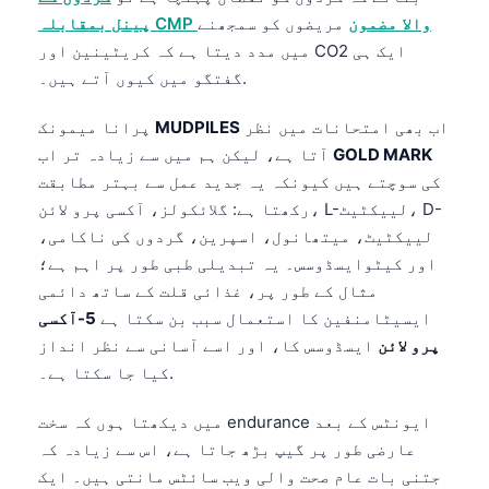
پینل بمقابلہ CMP والا مضمون
مریضوں کو سمجھنے
میں مدد دیتا ہے کہ کریٹینین اور CO2 ایک ہی
گفتگو میں کیوں آتے ہیں۔.
اب بھی امتحانات میں نظر
MUDPILES
پرانا میمونک
GOLD MARK
آتا ہے، لیکن ہم میں سے زیادہ تر اب
کی سوچتے ہیں کیونکہ یہ جدید عمل سے بہتر مطابقت
رکھتا ہے: گلائکولز، آکسی پرو لائن، L-لییکٹیٹ، D-
لییکٹیٹ، میتھانول، اسپرین، گردوں کی ناکامی،
اور کیٹوایسڈوسس۔ یہ تبدیلی طبی طور پر اہم ہے؛
مثال کے طور پر، غذائی قلت کے ساتھ دائمی
ایسیٹامنفین کا استعمال سبب بن سکتا ہے
5-آکسی
پرو لائن
ایسڈوسس کا، اور اسے آسانی سے نظر انداز
کیا جا سکتا ہے۔.
میں دیکھتا ہوں کہ سخت endurance ایونٹس کے بعد
عارضی طور پر گیپ بڑھ جاتا ہے، اس سے زیادہ کہ
جتنی بات عام صحت والی ویب سائٹس مانتی ہیں۔ ایک