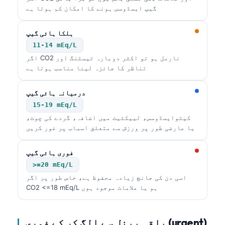
گیپ ایسڈوسس ہونے کا امکان کم ہوتا ہے
ہلکا ہائی گیپ
11-14 mEq/L
اگر CO2 نارمل ہو تو اکثر دوبارہ ٹیسٹنگ اور
تناظر کا جائزہ لینا مناسب ہوتا ہے
درمیانہ ہائی گیپ
15-19 mEq/L
کیٹوایسڈوسس، لییکٹیٹ میں اضافہ، گردے کی چوٹ،
یا عارضی طور پر ورزش سے متعلق اسباب پر غور کریں
فوری ہائی گیپ
>=20 mEq/L
اسی دن کی جانچ زیادہ محفوظ ہے، خاص طور پر اگر
CO2 <=18 mEq/L ہو یا علامات موجود ہوں
باقی پینل سے الگ کر کے فوری (urgent)