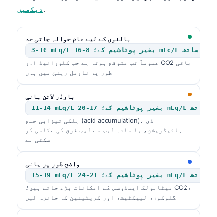
.
دیکھیں
بالغوں کے لیے عام حوالہ جاتی حد
 کے؛ 8-16 mEq/L پوٹاشیم کے ساتھ
عموماً تب متوقع ہوتا ہے جب کلورائیڈ اور CO2 باقی
طور پر نارمل رینج میں ہوں
بارڈر لائن ہائی
-20 mEq/L پوٹاشیم کے ساتھ
ہلکی تیزابی جمع (acid accumulation)، ڈی
ہائیڈریشن، یا سادہ لیب سے لیب فرق کی عکاسی کر
سکتی ہے
واضح طور پر ہائی
-24 mEq/L پوٹاشیم کے ساتھ
میٹابولک ایسڈوسس کے امکانات بڑھ جاتے ہیں؛ CO2،
گلوکوز، لییکٹیٹ، اور کریٹینین کا جائزہ لیں