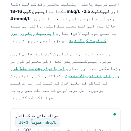
اچھی تربیت یافتہ ایتھلیٹ مختصر وقت کے لیے دکھا
اور
لییکٹیٹ 2.5-
اینیون گیپ 16-18 mEq/L
سکتا ہے
, پھر آرام اور سیالوں کے بعد نارمل ہو
4 mmol/L
جاتا ہے، اسی لیے مجھے بیک اسٹوری اتنی ہی پسند
ہے جتنی خود لیب لائن؛ ہماری
ایتھلیٹ ریکوری خون
اس فزیالوجی میں جاتی ہے۔.
کے ٹیسٹ کی گائیڈ
ہر معمولی سا ہائی اینیون گیپ ایمرجنسی نہیں
ہوتی۔ ہیموکنسنٹریشن تعداد کو معمولی طور پر
بڑھا سکتی ہے، اور ہماری
ڈی ہائیڈریشن سے غلط طور
پر ہائی نتائج والا مضمون
دکھاتا ہے کہ ہائیڈریشن
کے تناظر کے بغیر خون کے ٹیسٹ کی رپورٹ کیسے
پڑھیں، اصل فزیالوجی کے مقابلے میں زیادہ
خوفناک لگ سکتی ہے۔.
حوالہ جاتی حد کے اندر
عموماً 3-10 mEq/L
اگر CO2 اور علامات بھی تسلی بخش ہوں تو بڑا ہائی