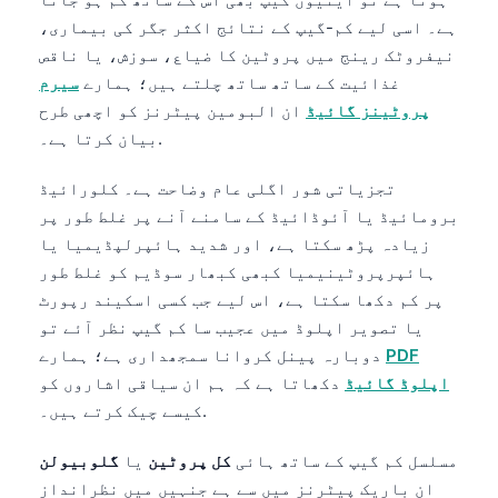
Frysk
ہے۔ اسی لیے کم-گیپ کے نتائج اکثر جگر کی بیماری،
نیفروٹک رینج میں پروٹین کا ضیاع، سوزش، یا ناقص
Esperanto
غذائیت کے ساتھ ساتھ چلتے ہیں؛ ہمارے
سیرم
Беларуская мова
پروٹینز گائیڈ
ان البومین پیٹرنز کو اچھی طرح
Татар теле
بیان کرتا ہے۔.
Кыргызча
تجزیاتی شور اگلی عام وضاحت ہے۔ کلورائیڈ
ئۇيغۇرچە
برومائیڈ یا آئوڈائیڈ کے سامنے آنے پر غلط طور پر
Cebuano
زیادہ پڑھ سکتا ہے، اور شدید ہائپرلپڈیمیا یا
ہائپرپروٹینیمیا کبھی کبھار سوڈیم کو غلط طور
Basa Jawa
پر کم دکھا سکتا ہے، اس لیے جب کسی اسکیند رپورٹ
ພາສາລາວ
یا تصویر اپلوڈ میں عجیب سا کم گیپ نظر آئے تو
Монгол
PDF
دوبارہ پینل کروانا سمجھداری ہے؛ ہمارے
اپلوڈ گائیڈ
دکھاتا ہے کہ ہم ان سیاقی اشاروں کو
Afrikaans
کیسے چیک کرتے ہیں۔.
العربية المغربية
مسلسل کم گیپ کے ساتھ ہائی
کل پروٹین
یا
گلوبیولن
Occitan
ان باریک پیٹرنز میں سے ہے جنہیں میں نظرانداز