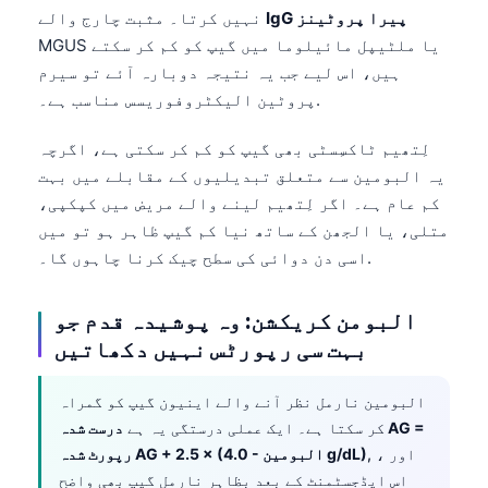
Gàidhlig
IgG پیرا پروٹینز
نہیں کرتا۔ مثبت چارج والے
Euskara
MGUS یا ملٹیپل مائیلوما میں گیپ کو کم کر سکتے
ہیں، اس لیے جب یہ نتیجہ دوبارہ آئے تو سیرم
Македонски јазик
پروٹین الیکٹروفوریسس مناسب ہے۔.
Latviešu valoda
Galego
لِتھیم ٹاکسِسٹی بھی گیپ کو کم کر سکتی ہے، اگرچہ
یہ البومین سے متعلق تبدیلیوں کے مقابلے میں بہت
অসমীয়া
کم عام ہے۔ اگر لِتھیم لینے والے مریض میں کپکپی،
සිංහල
متلی، یا الجھن کے ساتھ نیا کم گیپ ظاہر ہو تو میں
سنڌي
اسی دن دوائی کی سطح چیک کرنا چاہوں گا۔.
پښتو
البومن کریکشن: وہ پوشیدہ قدم جو
بہت سی رپورٹس نہیں دکھاتیں
Slovenčina
Hrvatski
البومین نارمل نظر آنے والے اینیون گیپ کو گمراہ
کر سکتا ہے۔ ایک عملی درستگی یہ ہے
درست شدہ AG =
Suomi
, ، اور
رپورٹ شدہ AG + 2.5 × (4.0 - البومین g/dL)
Қазақ тілі
اس ایڈجسٹمنٹ کے بعد بظاہر نارمل گیپ بھی واضح