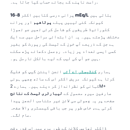
راست ناپنے کے بجائے حساب کیا جاتا ہے۔.
بتاتی ہیں
8-16 mEq/L
پرانی درسی کتابیں اکثر
کیونکہ کئی لیبیں پہلے
پوٹاشیم
اور پرانے
کلورائیڈ طریقوں کو شامل کرتی تھیں جو تھوڑا
مختلف پڑھتے ہیں۔ یہ ان ابتدائی مراحل میں سے ایک
ہے جن کے ذریعے آپ خون کے ٹیسٹ کی رپورٹ کو بغیر
کسی ایسی تعداد پر زیادہ ردِعمل دکھائے پڑھ سکتے
ہیں جو آپ کی لیب کے لیے بالکل نارمل ہو۔.
ہماری
کنٹیسٹی اے آئی
انجن اینئن گیپ کو فلیگ
کرتا ہے کیونکہ مریض اکثر اس کے ساتھ چھپی ہوئی
کہانی کو نظرانداز کر دیتے ہیں۔ ہمارے 2M+
صارفین میں، معمول کے
لیبارٹری ٹیسٹ کے نتائج
صفحے پر یہ چھوٹی سی لائن غیر متناسب الجھن پیدا
کرتی ہے، خاص طور پر جب باقی کیمسٹری والا صفحہ
عام لگے۔.
ڈاکٹر تھامس کلائن کے طور پر، میں اس قدر وقت