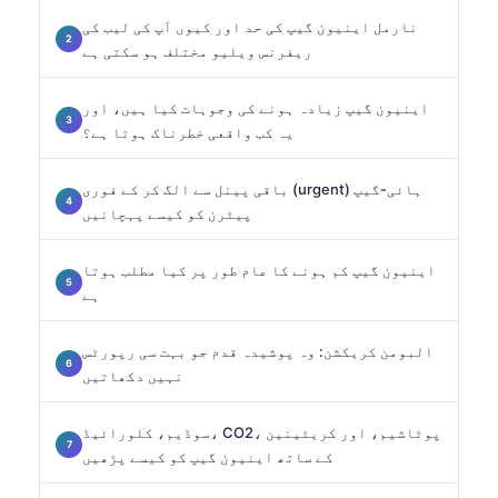
نارمل اینیون گیپ کی حد اور کیوں آپ کی لیب کی
ریفرنس ویلیو مختلف ہو سکتی ہے
اینیون گیپ زیادہ ہونے کی وجوہات کیا ہیں، اور
یہ کب واقعی خطرناک ہوتا ہے؟
باقی پینل سے الگ کر کے فوری (urgent) ہائی-گیپ
پیٹرن کو کیسے پہچانیں
اینیون گیپ کم ہونے کا عام طور پر کیا مطلب ہوتا
ہے
البومن کریکشن: وہ پوشیدہ قدم جو بہت سی رپورٹس
نہیں دکھاتیں
سوڈیم، کلورائیڈ، CO2، پوٹاشیم، اور کریٹینین
کے ساتھ اینیون گیپ کو کیسے پڑھیں