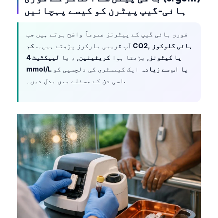
ہائی-گیپ پیٹرن کو کیسے پہچانیں
فوری ہائی گیپ کے پیٹرنز عموماً واضح ہوتے ہیں جب
ہائی گلوکوز
,
کم CO2
آپ قریبی مارکرز پڑھتے ہیں۔.
یا کیٹونز
, بڑھتا ہوا
کریٹینین
, ، یا
لییکٹیٹ 4
mmol/L یا اس سے زیادہ
ایک کیمسٹری کی دلچسپی کو
اسی دن کے مسئلے میں بدل دیں۔.