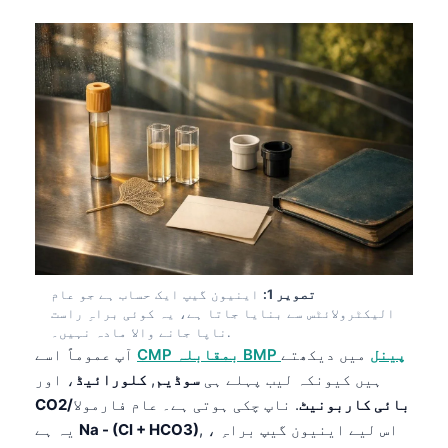
تصویر 1:
اینیون گیپ ایک حساب ہے جو عام
الیکٹرولائٹس سے بنایا جاتا ہے، یہ کوئی براہِ راست
ناپا جانے والا مادہ نہیں۔.
CMP بمقابلہ BMP پینل
میں دیکھتے
آپ عموماً اسے
ہیں کیونکہ لیب پہلے ہی
سوڈیم
,
کلورائیڈ
، اور
CO2/بائی کاربونیٹ
. ناپ چکی ہوتی ہے۔ عام فارمولا
, ، اس لیے اینیون گیپ براہِ
Na - (Cl + HCO3)
یہ ہے