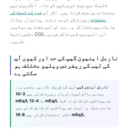
کلینک میں صرف اس ویلیو کو سادہ انگریزی میں
سمجھانے پر صرف کرتا ہوں۔ اگر آپ
خون کے ٹیسٹ کی
مخففات
رپورٹ کو اس سے زیادہ پراسرار بنانا
چاہتے ہیں جتنا کہ وہ ہے، تو اسی صفحے پر سوڈیم،
کلورائیڈ، CO2، اور البومین ڈھونڈ کر شروع
کریں۔.
نارمل اینیون گیپ کی حد اور کیوں آپ
کی لیب کی ریفرنس ویلیو مختلف ہو
سکتی ہے
نارمل اینئن گیپ
لیب کے طریقۂ کار پر منحصر ہے۔
بہت سی بالغ لیبارٹریاں رپورٹ کرتی ہیں
3-10
جب پوٹاشیم کو شامل نہ کیا
4-12 mEq/L
یا
mEq/L
جائے، جبکہ وہ لیبز جو پوٹاشیم کو شامل کرتی ہیں
.
8-16 mEq/L
اکثر استعمال کرتی ہیں