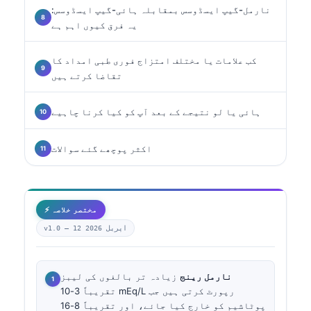
نارمل-گیپ ایسڈوسس بمقابلہ ہائی-گیپ ایسڈوسس:
یہ فرق کیوں اہم ہے
کب علامات یا مختلف امتزاج فوری طبی امداد کا
تقاضا کرتے ہیں
ہائی یا لو نتیجے کے بعد آپ کو کیا کرنا چاہیے
اکثر پوچھے گئے سوالات
⚡ مختصر خلاصہ
12 اپریل 2026
v1.0 —
نارمل رینج
زیادہ تر بالغوں کی لیبز
تقریباً 3-10 mEq/L رپورٹ کرتی ہیں جب
پوٹاشیم کو خارج کیا جائے، اور تقریباً 8-16