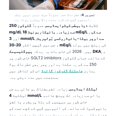
تصویر 4:
خطرناک حصہ عموماً صرف نمبر نہیں بلکہ
اینیون گیپ کے گرد بننے والا پیٹرن ہوتا ہے۔.
کلاسک
ذیابیطس کیٹوایسڈوسس
عموماً
گلوکوز 250
بائیکاربونیٹ 18 mEq/L سے کم
،
mg/dL سے زیادہ
,
3 mmol/L سے اوپر بیٹا-ہائیڈروکسی بُوٹیریٹ
,
اور
کی رینج میں ہوتے
20-30 mEq/L
، جس میں گیپس اکثر
, ،
ییوگلیسیمک DKA
ہیں۔ 2026 کی خاص بات یہ ہے کہ
خاص طور پر SGLT2 inhibitors کے ساتھ، جہاں گلوکوز
250 سے کم رہ سکتا ہے اور پھر بھی خطرناک ہو؛
ہماری
فاسٹنگ گلوکوز گائیڈ
اس کو تناظر میں
سمجھنے میں مدد دیتی ہے۔.
لیکٹک ایسڈوسس
زیادہ تشویشناک ہو جاتی ہے جب
یا اس سے زیادہ تک پہنچ جائے،
4 mmol/L
لیکٹیٹ
خاص طور پر سیپسس، کم بلڈ پریشر، یا ٹشو
ہائپوکسیا کے ساتھ۔ کم البومین گیپ کے کچھ حصے کو
چھپا سکتی ہے، اس لیے رپورٹ میں نارمل ویلیو ہونا