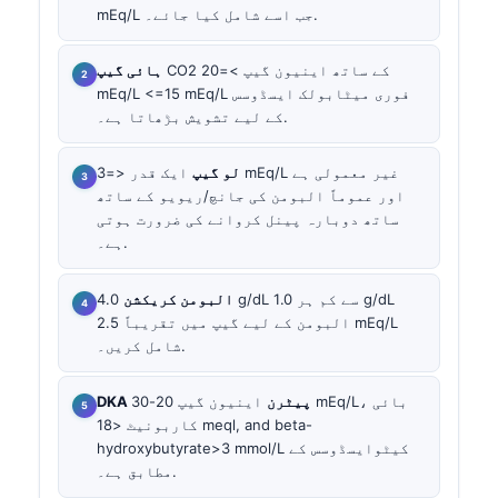
mEq/L جب اسے شامل کیا جائے۔.
CO2 کے ساتھ اینیون گیپ >=20
ہائی گیپ
mEq/L <=15 mEq/L فوری میٹابولک ایسڈوسس
کے لیے تشویش بڑھاتا ہے۔.
لو گیپ
ایک قدر <=3 mEq/L غیر معمولی ہے
اور عموماً البومن کی جانچ/ریویو کے ساتھ
ساتھ دوبارہ پینل کروانے کی ضرورت ہوتی
ہے۔.
البومن کریکشن
4.0 g/dL سے کم ہر 1.0 g/dL
البومن کے لیے گیپ میں تقریباً 2.5 mEq/L
شامل کریں۔.
DKA پیٹرن
اینیون گیپ 20-30 mEq/L، بائی
کاربونیٹ <18 meql, and beta-
hydroxybutyrate>3 mmol/L کیٹوایسڈوسس کے
مطابق ہے۔.