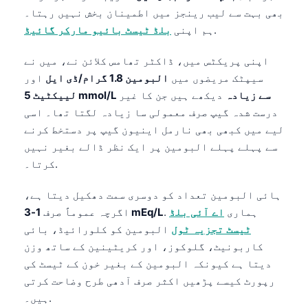
بھی بہت سے لیب رینجز میں اطمینان بخش نہیں رہتا۔
தமிழ்
.
ہم اپنی
بلڈ ٹیسٹ بائیو مارکر گائیڈ
తెలుగు
اپنی پریکٹس میں، ڈاکٹر تھامس کلائن نے، میں نے
मराठी
سیپٹک مریضوں میں
البومین 1.8 گرام/ڈی ایل
اور
বাংলা
لییکٹیٹ 5 mmol/L سے زیادہ
دیکھے ہیں جن کا غیر
Shqip
درست شدہ گیپ صرف معمولی سا زیادہ لگتا تھا۔ اسی
لیے میں کبھی بھی نارمل اینیون گیپ پر دستخط کرنے
Magyar
سے پہلے پہلے البومین پر ایک نظر ڈالے بغیر نہیں
Slovenščina
کرتا۔.
한국어
ہائی البومین تعداد کو دوسری سمت دھکیل دیتا ہے،
Polski
. ہماری
اے آئی بلڈ
1-3 mEq/L
اگرچہ عموماً صرف
Lietuvių kalba
ٹیسٹ تجزیہ ٹول
البومین کو کلورائیڈ، بائی
کاربونیٹ، گلوکوز، اور کریٹینین کے ساتھ وزن
Русский
دیتا ہے کیونکہ البومین کے بغیر خون کے ٹیسٹ کی
ქართული
رپورٹ کیسے پڑھیں اکثر صرف آدھی طرح وضاحت کرتی
Čeština
ہیں۔.