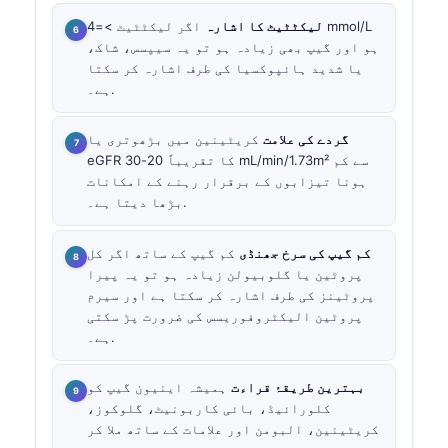
لیکٹٹیٹ کا اشارہ
اگر لیکٹٹیٹ >=4 mmol/L
ہو اور گیپ بھی زیادہ ہو تو یہ سیپسس، شاک،
یا شدید ہائپوکسیا کی طرف اشارہ کر سکتا
ہے۔.
گردے کی علامت
کریٹینین میں بڑھوتری یا
eGFR کا تقریباً 20-30 mL/min/1.73m² سے کم
ہونا تیزابوں کے برقرار رہنے کے امکانات
بڑھا دیتا ہے۔.
کم گیپ کی سرخ جھنڈی
کم گیپ کے ساتھ اگر کل
پروٹین یا گلوبیولن زیادہ ہو تو یہ پیرا
پروٹینز کی طرف اشارہ کر سکتا ہے اور سیرم
پروٹین الیکٹروفوریسس کی ضرورت پڑ سکتی
ہے۔.
بہترین طریقۂ قراءت
ہمیشہ اینیون گیپ کو
کلورائیڈ، بائی کاربونیٹ، گلوکوز،
کریٹینین، البومن اور علامات کے ساتھ ملا کر