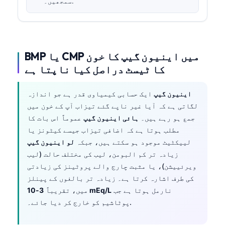
سمجھیں۔.
BMP یا CMP میں اینیون گیپ کا خون
کا ٹیسٹ دراصل کیا ناپتا ہے
اینیون گیپ
ایک حسابی کیمیاوی قدر ہے جو اندازہ
لگاتی ہے کہ آیا غیر ناپے گئے تیزاب آپ کے خون میں
جمع ہو رہے ہیں۔
ہائی اینیون گیپ
عموماً اس بات کا
مطلب ہوتا ہے کہ اضافی تیزاب جیسے کیٹونز یا
لییکٹیٹ موجود ہو سکتے ہیں، جبکہ
لو اینیون گیپ
زیادہ تر کم البومن، لیب کی مختلف حالت (لیب
ویرئییشن)، یا مثبت چارج والے پروٹینز کی زیادتی
کی طرف اشارہ کرتا ہے۔ زیادہ تر بالغوں کے پینلز
نارمل ہوتا ہے جب
3-10 mEq/L
میں، تقریباً
پوٹاشیم کو خارج کر دیا جائے۔.