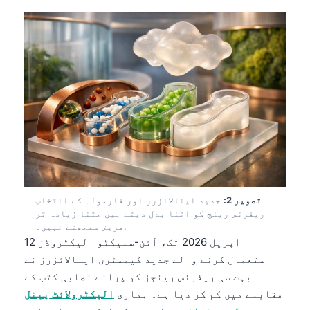
تصویر 2:
جدید اینالائزرز اور فارمولہ کے انتخاب
ریفرنس رینج کو اتنا بدل دیتے ہیں جتنا زیادہ تر
مریض سمجھتے نہیں۔.
12 اپریل 2026 تک، آئن-سلیکٹو الیکٹروڈز
استعمال کرنے والے جدید کیمسٹری اینالائزرز نے
بہت سی ریفرنس رینجز کو پرانے نصابی کتب کے
مقابلے میں کم کر دیا ہے۔ ہماری
الیکٹرولائٹ پینل