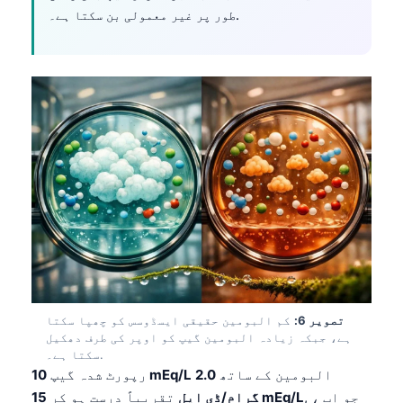
Català
طور پر غیر معمولی بن سکتا ہے۔.
O‘zbekcha
Українська
አማርኛ
Kiswahili
ភាសាខ្មែរ
ဗမာစာ
ไทย
Tagalog
Tiếng Việt
Bahasa Melayu
تصویر 6:
کم البومین حقیقی ایسڈوسس کو چھپا سکتا
ہے، جبکہ زیادہ البومین گیپ کو اوپر کی طرف دھکیل
മലയാളം
سکتا ہے۔.
ಕನ್ನಡ
البومین کے ساتھ
2.0
10 mEq/L
رپورٹ شدہ گیپ
, ، جو اب
15 mEq/L
گرام/ڈی ایل
تقریباً درست ہو کر
ગુજરાતી