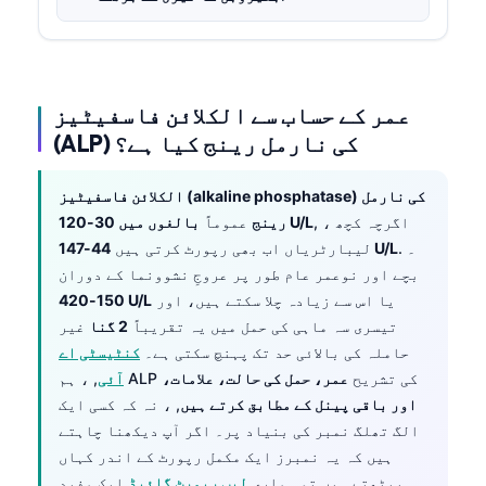
عمر کے حساب سے الکلائن فاسفیٹیز
(ALP) کی نارمل رینج کیا ہے؟
الکلائن فاسفیٹیز (alkaline phosphatase) کی نارمل
, ، اگرچہ کچھ
بالغوں میں 30-120 U/L
رینج
عموماً
. ۔
44-147 U/L
لیبارٹریاں اب بھی رپورٹ کرتی ہیں
بچے اور نوعمر عام طور پر عروجِ نشوونما کے دوران
یا اس سے زیادہ چلا سکتے ہیں، اور
150-420 U/L
تیسری سہ ماہی کی حمل میں یہ تقریباً
2 گنا
غیر
حاملہ کی بالائی حد تک پہنچ سکتی ہے۔
کنٹیسٹی اے
, ، ہم ALP کی تشریح
عمر، حمل کی حالت، علامات،
آئی
اور باقی پینل کے مطابق کرتے ہیں
, ، نہ کہ کسی ایک
الگ تھلگ نمبر کی بنیاد پر۔ اگر آپ دیکھنا چاہتے
ہیں کہ یہ نمبرز ایک مکمل رپورٹ کے اندر کہاں
بیٹھتے ہیں تو ہماری
لیب رپورٹ گائیڈ
ایک مفید