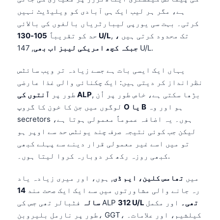
ہے، مگر ہر لیب ایک ہی آبادی کو ویلیڈیٹ نہیں
کرتی۔ بہت سی یورپی لیبارٹریاں بالغوں کی بالائی
, تک محدود کرتی ہیں
،
105-130 U/L
حد کو تقریباً
, 147 U/L.
جبکہ کچھ امریکی لیبز اب بھی
یہاں ایک ایسی بات ہے جسے زیادہ تر ویب سائٹس
نظرانداز کر دیتی ہیں: ایک چکنائی والی غذا عارضی
, بڑھا سکتی ہے، خاص طور پر اُن
آنتوں کی ALP
طور پر
ہو اور وہ
O یا B
لوگوں میں جن کا خون کا گروپ
secretors ہوں۔ یہ اضافہ عموماً معمولی ہوتا ہے،
لیکن جب کوئی نتیجہ صرف چند یونٹس حد سے اوپر ہو
تو میں اسے غیر معمولی قرار دینے سے پہلے کبھی
کبھی روزہ رکھ کر دوبارہ کروا لیتا ہوں۔.
میں
تھامس کلین، ایم ڈی
, ہوں، اور میری زیادہ یاد
رہ جانے والی مشاورتوں میں سے ایک ایک صحت مند
14
312 U/L تھی۔
اور مکمل
فٹبالر تھی جس کی ALP
سالہ
طور پر نارمل بلیروبن، GGT، کیلشیم، اور علامات۔