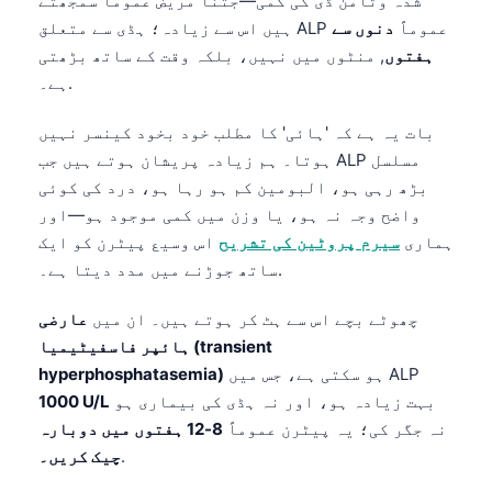
شدہ وٹامن ڈی کی کمی—جتنا مریض عموماً سمجھتے
ہیں اس سے زیادہ؛ ہڈی سے متعلق ALP عموماً
دنوں سے
ہفتوں
, منٹوں میں نہیں، بلکہ وقت کے ساتھ بڑھتی
ہے۔.
بات یہ ہے کہ 'ہائی' کا مطلب خود بخود کینسر نہیں
ہوتا۔ ہم زیادہ پریشان ہوتے ہیں جب ALP مسلسل
بڑھ رہی ہو، البومین کم ہو رہا ہو، درد کی کوئی
واضح وجہ نہ ہو، یا وزن میں کمی موجود ہو—اور
ہماری
سیرم پروٹین کی تشریح
اس وسیع پیٹرن کو ایک
ساتھ جوڑنے میں مدد دیتا ہے۔.
چھوٹے بچے اس سے ہٹ کر ہوتے ہیں۔ ان میں
عارضی
ہائپر فاسفیٹیمیا (transient
ہو سکتی ہے، جس میں ALP
hyperphosphatasemia)
بہت زیادہ ہو، اور نہ ہڈی کی بیماری ہو
1000 U/L
نہ جگر کی؛ یہ پیٹرن عموماً
8-12 ہفتوں میں دوبارہ
.
چیک کریں۔