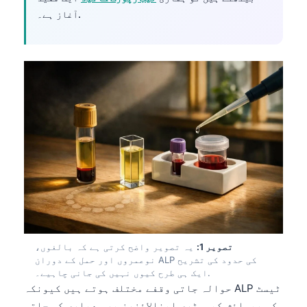
آغاز ہے۔.
تصویر 1:
یہ تصویر واضح کرتی ہے کہ بالغوں،
نوعمروں اور حمل کے دوران ALP کی حدود کی تشریح
ایک ہی طرح کیوں نہیں کی جانی چاہیے۔.
حوالہ جاتی وقفے مختلف ہوتے ہیں کیونکہ ALP ٹیسٹ
کی پیمائش کیمسٹری اینالائزرز پر معیاری کی جاتی