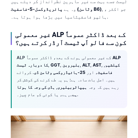
ٹیسٹ جسے بہت سے غیر ماہرین نظرانداز کر دیتے ہیں
, ، جو اکثر
پائریڈوکسل-5-فاسفیٹ (وٹامن B6)
وہ ہے
ہائپو فاسفیٹاسیا میں بڑھا ہوا ہوتا ہے۔.
غیر معمولی ALP کے بعد ڈاکٹر عموماً
کون سے فالو اَپ ٹیسٹ آرڈر کرتے ہیں؟
ALP
ALP کے غیر معمولی ہونے کے بعد، ڈاکٹر عموماً
کیلشیم
,
,
AST
,
ALT
,
بلیروبن
,
GGT
,
کا دوبارہ ٹیسٹ
فاسفیٹ
، اور
25-ہائیڈروکسی وٹامن ڈی
. کرواتے
ہیں۔ اصل بات سادہ ہے: ہم یہ طے کرنے کی کوشش کر
رہے ہیں کہ وجہ
ہیپاٹوبیلیری
,
ہڈی کی وجہ کا ہوتا
, ہے، یا کوئی کم عام چیز۔.
ہے۔
Norsk bokmål
Ślōnskŏ gŏdka