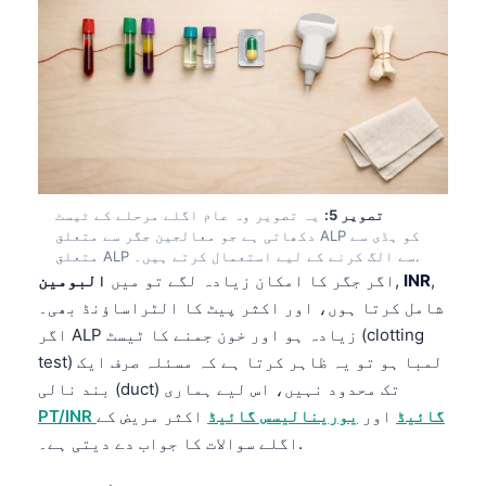
Frysk
Esperanto
Беларуская мова
Татар теле
Кыргызча
ئۇيغۇرچە
تصویر 5:
یہ تصویر وہ عام اگلے مرحلے کے ٹیسٹ
دکھاتی ہے جو معالجین جگر سے متعلق ALP کو ہڈی سے
Cebuano
متعلق ALP سے الگ کرنے کے لیے استعمال کرتے ہیں۔.
Basa Jawa
,
INR
,
اگر جگر کا امکان زیادہ لگے تو میں
البومین
شامل کرتا ہوں، اور اکثر پیٹ کا الٹراساؤنڈ بھی۔
ພາສາລາວ
اگر ALP زیادہ ہو اور خون جمنے کا ٹیسٹ (clotting
Монгол
test) لمبا ہو تو یہ ظاہر کرتا ہے کہ مسئلہ صرف ایک
Afrikaans
بند نالی (duct) تک محدود نہیں، اس لیے ہماری
PT/INR گائیڈ
اور
یورینالیسس گائیڈ
اکثر مریض کے
العربية المغربية
اگلے سوالات کا جواب دے دیتی ہے۔.
Occitan