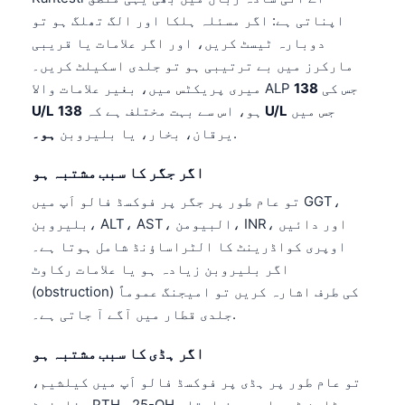
Català
اپناتی ہے: اگر مسئلہ ہلکا اور الگ تھلگ ہو تو
دوبارہ ٹیسٹ کریں، اور اگر علامات یا قریبی
O‘zbekcha
مارکرز میں بے ترتیبی ہو تو جلدی اسکیلٹ کریں۔
Українська
میری پریکٹس میں، بغیر علامات والا ALP جس کی
138
አማርኛ
جس میں
138 U/L
ہو، اس سے بہت مختلف ہے کہ
U/L
.
یرقان، بخار، یا بلیروبن
ہو۔
Kiswahili
ភាសាខ្មែរ
اگر جگر کا سبب مشتبہ ہو
ဗမာစာ
تو عام طور پر جگر پر فوکسڈ فالو اَپ میں GGT،
ไทย
بلیروبن، ALT، AST، البیومن، INR، اور دائیں
اوپری کواڈرینٹ کا الٹراساؤنڈ شامل ہوتا ہے۔
Tagalog
اگر بلیروبن زیادہ ہو یا علامات رکاوٹ
Tiếng Việt
(obstruction) کی طرف اشارہ کریں تو امیجنگ عموماً
Bahasa Melayu
جلدی قطار میں آگے آ جاتی ہے۔.
മലയാളം
اگر ہڈی کا سبب مشتبہ ہو
ಕನ್ನಡ
تو عام طور پر ہڈی پر فوکسڈ فالو اَپ میں کیلشیم،
ગુજરાતી
فاسفیٹ، PTH، 25-OH وٹامن ڈی، اور بعض اوقات