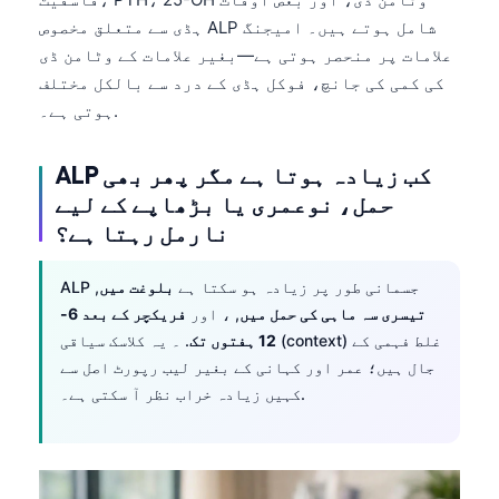
ہڈی سے متعلق مخصوص ALP شامل ہوتے ہیں۔ امیجنگ
தமிழ்
علامات پر منحصر ہوتی ہے—بغیر علامات کے وٹامن ڈی
తెలుగు
کی کمی کی جانچ، فوکل ہڈی کے درد سے بالکل مختلف
मराठी
ہوتی ہے۔.
বাংলা
ALP کب زیادہ ہوتا ہے مگر پھر بھی
Shqip
حمل، نوعمری یا بڑھاپے کے لیے
Magyar
نارمل رہتا ہے؟
Slovenščina
ALP جسمانی طور پر زیادہ ہو سکتا ہے
بلوغت میں
,
한국어
تیسری سہ ماہی کی حمل میں
, ، اور
فریکچر کے بعد 6-
Polski
12 ہفتوں تک
. ۔ یہ کلاسک سیاقی (context) غلط فہمی کے
Lietuvių kalba
جال ہیں؛ عمر اور کہانی کے بغیر لیب رپورٹ اصل سے
کہیں زیادہ خراب نظر آ سکتی ہے۔.
Русский
ქართული
Čeština