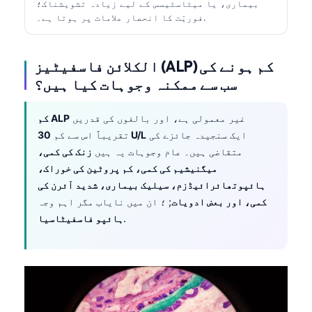
بیماری، یا میٹاسٹیسس کے لیے زیادہ تشویشناک؛
فوریّت کا انحصار علامات پر ہوتا ہے۔.
الکلائن فاسفیٹیز (ALP) کم ہونے کی
سب سے ممکنہ وجوہات کیا ہیں؟
غیر معمولی ہے، اور بالغوں کی قدریں
کم ALP
ایک سنجیدہ جائزے کی
30 U/L
تقریباً اس سے کم
متقاضی ہیں۔ عام وجوہات یہ ہیں
زنک کی کمی،
میگنیشیم کی کمی، کم پروٹین کی خوراک،
ہائپوتھائرائیڈزم، سیلیک بیماری، شدید آئرن کی
کمی، اور بعض ادویات
; ؛ ان میں نایاب مگر اہم وجہ
.
ہائپو فاسفیٹاسیا