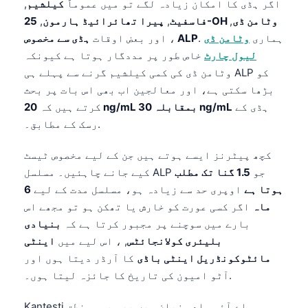
Gàidhlig
اگر ہڈی کا امکان زیادہ لگے تو میں عموماً
کیلشیم
,
25-OH وٹامن ڈی
,
فاسفیٹ
,
پیرا تھائرائیڈ ہارمون
,
Euskara
. ہماری
وٹامن ڈی
ہڈی سے مخصوص ALP
، اور بعض اوقات
Македонски јазик
لیول چارٹ
خاص طور پر مددگار ہوتا ہے کیونکہ
Latviešu valoda
وٹامن ڈی کی کمی کیلشیم گرنے سے پہلے ہی ALP کو
بڑھا سکتی ہے، اور معالجین اب بھی اس بات پر بحث
Galego
ہڈی کے
20 ng/mL بمقابلہ 30 ng/mL
کرتے ہیں کہ
অসমীয়া
رسک کے مطابق۔.
සිංහල
کچھ پیٹرنز ایسے ہوتے ہیں جن کے لیے مخصوص ٹیسٹ
سنڌي
کیے جانے چاہئیں۔ مسلسل ALP جو
1.5 گنا تک مطلب
پښتو
ہوتا ہے
اوپری حد سے زیادہ ہو، مسلسل مدت کے لیے
6
ماہ
اگر کسی عورت کو خارش یا تھکن ہو تو مجھے اس
بارے میں سوچنے پر مجبور کرتا ہے کہ
بنیادی
Slovenčina
بلیئری کولانجائٹس
, ، اس لیے میں
اینٹی
Hrvatski
مائٹوکونڈریل اینٹی باڈی
کا آرڈر دیتا ہوں اور
Suomi
آٹو امیون کی تاریخ کا جائزہ لیتا ہوں۔.
Қазақ тілі
Kantesti اے آئی سادہ زبان میں بھی یہی منطق