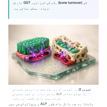
نارمل GGT ہڈی کی ٹرن اوور (bone turnover) کو
زیادہ ممکن بناتی ہے۔.
تصویر 2:
یہ تصویر اُن دو بڑے ٹشو ذرائع کو دکھاتی
ہے جو زیادہ تر غیر معمولی ALP نتائج کو متاثر
کرتے ہیں: بائل ڈکٹس اور ہڈی۔.
ہیپاٹولوجی میں، ALP بڑھتا ہے جب بائل عام طور