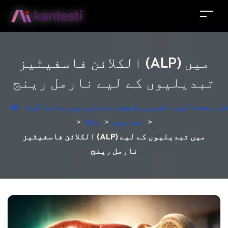
الکلائن فاسفیٹیز (ALP) میں
تبدیلیوں کے لیے نارمل رینج
لائزر مفت - لیب انٹرپریٹیشن، جرمنی میں بنایا گیا۔
>
مضامین
>
بلاگ
>
الکلائن فاسفیٹیز (ALP) میں تبدیلیوں کے لیے
نارمل رینج