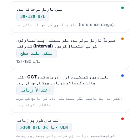
میں نارمل ہو جاتا ہے۔
30-120 U/L
عام بالغوں کی حوالہ جاتی حد (reference range).
عموماً نارمل ہوتی ہے، مگر ہمیشہ اپنے لیبارٹری
کے وقفہ (interval) کو ہی استعمال کریں۔
ہلکی بلند سطح
121-180 U/L.
اکثر GGT، بلیروبن، کیلشیم، اور ادویات کے
جائزے کے ساتھ دوبارہ چیک کی جاتی ہے۔
اعتدالاً زیادہ
اکثر ہدایت یافتہ جگر بمقابلہ ہڈی کی جانچ کی طرف
اشارہ کرتا ہے۔.
نمایاں طور پر زیادہ
>360 U/L یا >3× ULN
کولیسٹیسس، دراندازی کرنے والی بیماری، پیجٹ