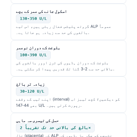
اسکول جانے کی عمر کے بچے
130-350 U/L
گروتھ پلیٹس فعال رہتی ہیں، اس لیے ALP عموماً
بالغوں کی حد سے زیادہ ہو جاتا ہے۔.
بلوغت کے دوران نوعمر
100-390 U/L
بلوغت کے دوران ہڈیوں کی ٹرن اوور بالغوں کی
بالائی حد سے 2-3 گنا تک قدریں پیدا کر سکتی ہے۔.
زیادہ تر بالغ
30-120 U/L
اپنے لیب کے وقفے (interval) کو دیکھیں؛ کچھ لیبز اب
بھی 44-147 U/L رپورٹ کرتی ہیں۔.
حمل کی تیسری سہ ماہی
بالغ کی بالائی حد تک تقریباً 2×
نال (placenta) کی ALP نتیجے کو جگر یا ہڈیوں کی