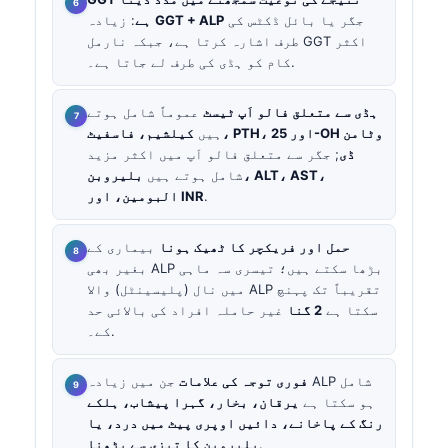
جگر یا بائل ڈکٹس کی
GGT + ALP
: زیادہ
ہے
طرف اشارہ کرتا ہے، جبکہ نارمل GGT اکثر
کام کو ہڈی کی طرف لے جاتا ہے۔.
ہڈی سے متعلق فالو اَپ ٹیسٹ
عموماً شامل ہوتے
ہیں
کیلشیم، فاسفیٹ، PTH، اور 25-OH وٹامن
ڈی
; جگر سے متعلق فالو اَپ میں اکثر مزید
شامل ہوتے ہیں
بلیروبن، ALT، AST،
.
البومین، اور INR
حمل اور فریکچر کا ٹھیک ہونا
بیماری کے
بغیر بھی ALP بڑھا سکتے ہیں؛ تیسری سہ ماہی
میں نال (پلیسینٹل) والا ALP تقریباً تک پہنچ
سکتا ہے
2 گنا
غیر حاملہ افراد کی بالائی حد
کے۔.
فوری توجہ کی علامات
جن میں زیادہ ALP شامل
ہو سکتا ہے
یرقان، بخار، گہرا پیشاب، ہلکے
رنگ کے پاخانے، دائیں اوپری پیٹ میں درد، یا
.
بلیروبن کا تیزی سے بڑھنا