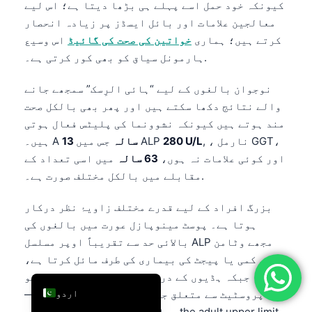
کیونکہ خود حمل اسے پہلے ہی بڑھا دیتا ہے؛ اس لیے
简体中文
معالجین علامات اور بائل ایسڈز پر زیادہ انحصار
کرتے ہیں؛ ہماری
خواتین کی صحت کی گائیڈ
اس وسیع
Română
ہارمونل سیاق کو بھی کور کرتی ہے۔.
Türkçe
Ελληνικά
نوجوان بالغوں کے لیے “ہائی الرِسک” سمجھے جانے
والے نتائج دکھا سکتے ہیں اور پھر بھی بالکل صحت
Português
مند ہوتے ہیں کیونکہ نشوونما کی پلیٹس فعال ہوتی
Español
, ، نارمل GGT،
280 U/L
جس میں ALP
13 سالہ
ہیں۔ A
Italiano
اور کوئی علامات نہ ہوں،
63 سالہ
میں اسی تعداد کے
مقابلے میں بالکل مختلف صورت ہے۔.
עִבְרִית
Français
بزرگ افراد کے لیے قدرے مختلف زاویۂ نظر درکار
العربية
ہوتا ہے۔ پوسٹ مینوپازل عورت میں بالغوں کی
بالائی حد سے تقریباً اوپر مسلسل ALP مجھے وٹامن
Deutsch
ڈی کی کمی یا پیجٹ کی بیماری کی طرف مائل کرتا ہے،
English
جبکہ ہڈیوں کے درد کے ساتھ ایک بزرگ مرد کو
اردو
پروسٹیٹ سے متعلق جانچ کی ضرورت پڑ سکتی ہے—
the adult upper limit
ہمارا
1.5 گنا تک مطلب ہوتا ہے