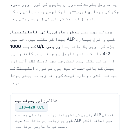
یہ نارمل بلوغت کے دوران ہڈیوں کی ٹرن اوور تھی،
جگر کی بیماری نہیں—یہ ایک اچھی یاد دہانی ہے کہ
نمبرز کو ایک کہانی کی ضرورت ہوتی ہے۔.
چھوٹے بچے بھی
بے ضرر عارضی ہائپر فاسفیٹیمیا
,
پیدا کر سکتے ہیں، جس میں ALP کسی وائرل بیماری
بڑھ کر اوپر چلا جاتا ہے
اور پھر
.
1000 U/L
کے بعد
2-4 ماہ کے اندر نارمل ہو جاتا ہے۔ کاغذ پر یہ
ڈرامائی لگتا ہے، لیکن جب بچہ ٹھیک نظر آئے اور
پینل کے باقی حصے خاموش ہوں تو فوری اسکیننگ کے
بجائے اکثر دوبارہ ٹیسٹ کروانا زیادہ بہتر ہوتا
ہے۔.
ٹاڈلرز اور چھوٹے بچے
110-420 U/L
ہڈیوں کی نشوونما زیادہ ہونے کی وجہ سے ALP قدرتی
طور پر زیادہ ہو جاتا ہے؛ صرف ALP میں اضافہ اکثر
جسمانی یا عارضی ہوتا ہے۔.