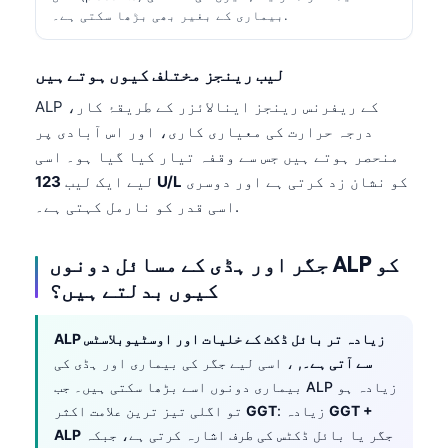
بیماری کے بغیر بھی بڑھا سکتی ہے۔.
لیب رینجز مختلف کیوں ہوتے ہیں
ALP کے ریفرنس رینجز اینالائزر کے طریقۂ کار،
درجہ حرارت کی معیاری کاری، اور اس آبادی پر
منحصر ہوتے ہیں جس سے وقفہ تیار کیا گیا ہو۔ اسی
کو نشان زد کرتی ہے اور دوسری
123 U/L
لیے ایک لیب
اسی قدر کو نارمل کہتی ہے۔.
جگر اور ہڈی کے مسائل دونوں ALP کو
کیوں بدلتے ہیں؟
ALP زیادہ تر بائل ڈکٹ کے خلیات اور اوسٹیوبلاسٹس
سے آتی ہے۔
, ، اسی لیے جگر کی بیماری اور ہڈی کی
بیماری دونوں اسے بڑھا سکتی ہیں۔ جب ALP زیادہ ہو
GGT +
: زیادہ
GGT
تو اگلی تیز ترین علامت اکثر
جگر یا بائل ڈکٹس کی طرف اشارہ کرتی ہے، جبکہ
ALP