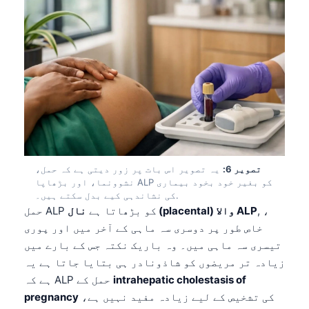
日本語
Eesti
Azərbaycan dili
Bosanski
Svenska
Српски језик
Íslenska
Հայերեն
تصویر 6:
یہ تصویر اس بات پر زور دیتی ہے کہ حمل،
نشوونما، اور بڑھاپا ALP کو بغیر خود بخود بیماری
Bahasa Indonesia
کی نشاندہی کیے بدل سکتے ہیں۔.
, ،
نال (placental) والا ALP
حمل ALP کو بڑھاتا ہے
हिन्दी
خاص طور پر دوسری سہ ماہی کے آخر میں اور پوری
Nederlands
تیسری سہ ماہی میں۔ وہ باریک نکتہ جس کے بارے میں
Dansk
زیادہ تر مریضوں کو شاذونادر ہی بتایا جاتا ہے یہ
intrahepatic cholestasis of
ہے کہ ALP حمل کے
Български
کی تشخیص کے لیے زیادہ مفید نہیں ہے،
pregnancy
فارسی