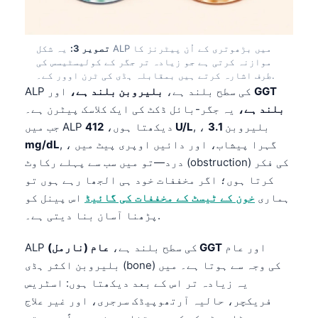
تصویر 3:
یہ شکل ALP میں بڑھوتری کے اُن پیٹرنز کا
موازنہ کرتی ہے جو زیادہ تر جگر کے کولیسٹیسس کی
طرف اشارہ کرتے ہیں بمقابلہ ہڈی کی ٹرن اوور کے۔.
GGT
اور
ALP کی سطح بلند ہے،
بلیروبن بلند ہے،
بلند ہے،
یہ جگر-بائل ڈکٹ کی ایک کلاسک پیٹرن ہے۔
, ، بلیروبن
3.1
412 U/L
جب میں ALP دیکھتا ہوں،
, ، گہرا پیشاب، اور دائیں اوپری پیٹ میں
mg/dL
درد—تو میں سب سے پہلے رکاوٹ (obstruction) کی فکر
کرتا ہوں؛ اگر مخففات خود ہی الجھا رہے ہوں تو
ہماری
خون کے ٹیسٹ کے مخففات کی گائیڈ
اس پینل کو
پڑھنا آسان بنا دیتی ہے۔.
اور عام
عام (نارمل) GGT
ALP کی سطح بلند ہے،
بلیروبن اکثر ہڈی (bone) کی وجہ سے ہوتا ہے۔ میں
یہ زیادہ تر اس کے بعد دیکھتا ہوں: اسٹریس
فریکچر، حالیہ آرتھوپیڈک سرجری، اور غیر علاج