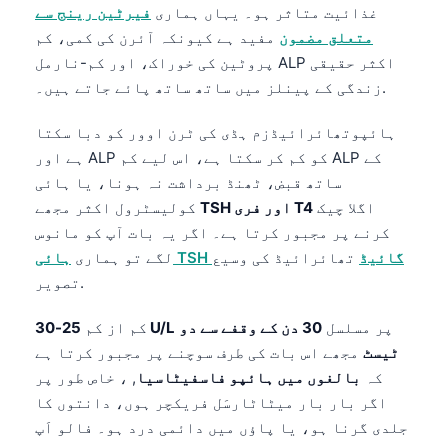
غذائیت متاثر ہو۔ یہاں ہماری
فیرٹین رینج سے
متعلق مضمون
مفید ہے کیونکہ آئرن کی کمی، کم
پروٹین کی خوراک، اور کم-نارمل ALP اکثر حقیقی
زندگی کے پینلز میں ساتھ ساتھ پائے جاتے ہیں۔.
ہائپوتھائرائیڈزم ہڈی کی ٹرن اوور کو دبا سکتا
ہے اور ALP کو کم کر سکتا ہے، اس لیے کم ALP کے
ساتھ قبض، ٹھنڈ برداشت نہ ہونا، یا ہائی
اگلا چیک
TSH اور فری T4
کولیسٹرول اکثر مجھے
کرنے پر مجبور کرتا ہے۔ اگر یہ بات آپ کو مانوس
ہائی TSH گائیڈ
تھائرائیڈ کی وسیع
لگے تو ہماری
تصویر.
پر مسلسل
30 دن کے وقفے سے دو
25-30 U/L
کم از کم
ٹیسٹ
مجھے اس بات کی طرف سوچنے پر مجبور کرتا ہے
کہ
بالغوں میں ہائپو فاسفیٹاسیا
, ، خاص طور پر
اگر بار بار میٹاٹارسَل فریکچر ہوں، دانتوں کا
جلدی گرنا ہو، یا پاؤں میں دائمی درد ہو۔ فالو اَپ