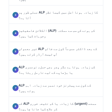
عملی طور پر ALP کا زیادہ ہونا اصل میں کیسا نظر
آتا ہے؟
الکلائن فاسفیٹیز (ALP) کم ہونے کی سب سے ممکنہ
وجوہات کیا ہیں؟
غیر معمولی ALP کے بعد ڈاکٹر عموماً کون سے فالو
اَپ ٹیسٹ آرڈر کرتے ہیں؟
ALP کب زیادہ ہوتا ہے مگر پھر بھی حمل، نوعمری
یا بڑھاپے کے لیے نارمل رہتا ہے؟
ALP کے کون سے پیٹرنز خود نمبر سے زیادہ اہم
ہوتے ہیں؟
کب ALP کا زیادہ یا کم نتیجہ فوری (urgent) سمجھ
کر علاج کیا جانا چاہیے؟