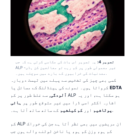
تصویر 4:
یہ تصویر اس بات کی عکاسی کرتی ہے کہ جب
ALP غیر معمولی طور پر کم رہے تو معالجین کن ہڈی-
معدنیات کی خرابیوں کے بارے میں سوچتے ہیں۔.
کسی بھی چیز کی تشخیص سے پہلے میں ٹیسٹ دوبارہ
EDTA
کرواتا ہوں۔ نمونے کی ہینڈلنگ کے مسائل یا
آلودگی
, سے غلط طور پر کم ALP ہو سکتا ہے، اور یہ
اشارہ اکثر اسی ڈرا میں غیر متوقع طور پر
ہائی
کے ساتھ ساتھ آتا ہے۔.
پوٹاشیم
اور
کم کیلشیم
کم ALP ان مریضوں میں بھی نظر آتا ہے جن کی خوراک
کم ہو، وزن کم ہو، یا ناخن ٹوٹنے والے ہوں جب