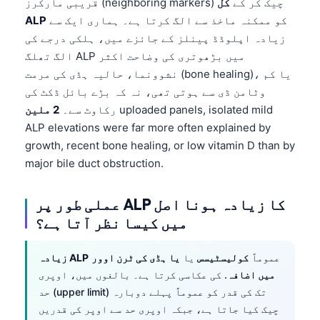
قریبی مارکرز (neighboring markers) چیک کر کے
کل
کو ممکنہ ماخذ سے الگ کرتا ہے۔ ہماری ایک سے
ALP
زیادہ اپلوڈڈ پینلز کے جائزے میں، ہلکی درجے کی
الگ تھلگ ALP میں بڑھوتری کی وضاحت اکثر
نشوونما، حالیہ ہڈی کی مرمت (bone healing)، یا کم
وٹامن ڈی سے ہوتی تھی، نہ کہ بڑے بائل ڈکٹ کی
uploaded panels, isolated mild
رکاوٹ سے۔
2 ملین
ALP elevations were far more often explained by
growth, recent bone healing, or low vitamin D than by
major bile duct obstruction.
عملی طور پر ALP کا زیادہ ہونا اصل
میں کیسا نظر آتا ہے؟
عموماً
کولیسٹیسس
یا
یا ہڈی کی ٹرن اوور
زیادہ ALP
میں اضافہ
. کی عکاسی کرتا ہے۔ بالغوں میں، اوپری
حد (upper limit) تک کی قدر کو عموماً پہلے دوبارہ
چیک کیا جاتا ہے، جبکہ اوپری حد سے اوپر کی قدریں