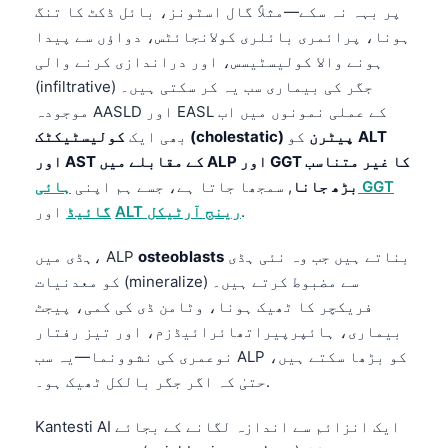
پر بہہ نہ سکے—مثلاً گال اسٹونز، بائل ڈکٹ کا تنگ
ہونا، پرائمری بائلری کولانجائٹس، دواؤں سے پیدا
ہونے والا کولیسٹیسس، اور دراندازی کرنے والی
(infiltrative) جگر کی بیماری سب یہ کر سکتی ہیں۔
موجودہ AASLD اور EASL کے عملی نمونوں میں اب
ALT
کو
کولیسٹیکٹک (cholestatic) پیٹرن
بھی ایک
اور AST کے مقابلے میں ALP اور GGT کا غیر متناسب
بڑھ جانا
, سمجھا جاتا ہے، جسے ہم اپنی
ہائی GGT
.
ALT رینج آرٹیکل
اور
گائیڈ
بناتے ہیں جب وہ نئی ہڈی
osteoblasts
ہڈی میں، ALP
کو معدنیات (mineralize) سے مضبوط کرتے ہیں۔
فریکچر کا ٹھیک ہونا، وٹامن ڈی کی کمی، پیجٹ
بیماری، ہائپرپیراتھائرائیڈزم، اور تیز رفتار
نوعمری کی نشوونما—یہ سب ALP کو بڑھا سکتے ہیں،
حتیٰ کہ اگر جگر بالکل ٹھیک ہو۔.
Kantesti AI ایک انزائم سے اندازہ لگانے کے بجائے