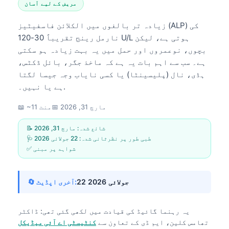
مریض کے لیے آسان
زیادہ تر بالغوں میں الکلائن فاسفیٹیز (ALP) کی
نارمل رینج تقریباً 30-120 U/L ہوتی ہے، لیکن
بچوں، نوعمروں اور حمل میں یہ بہت زیادہ ہو سکتی
ہے۔ سب سے اہم بات یہ ہے کہ ماخذ جگر، بائل ڈکٹس،
ہڈی، نال (پلیسینٹا) یا کسی نایاب وجہ جیسا لگتا
ہے یا نہیں۔.
مارچ 31, 2026
📅
📖 ~11 منٹ
📝 شائع شدہ:
مارچ 31, 2026
🩺 طبی طور پر نظرثانی شدہ:
22 جولائی 2026
✅ شواہد پر مبنی
22 جولائی 2026
🔄 آخری اپڈیٹ:
یہ رہنما گائیڈ کی قیادت میں لکھی گئی تھی:
ڈاکٹر
تھامس کلین، ایم ڈی
کے تعاون سے
کنٹیسٹی اے آئی میڈیکل