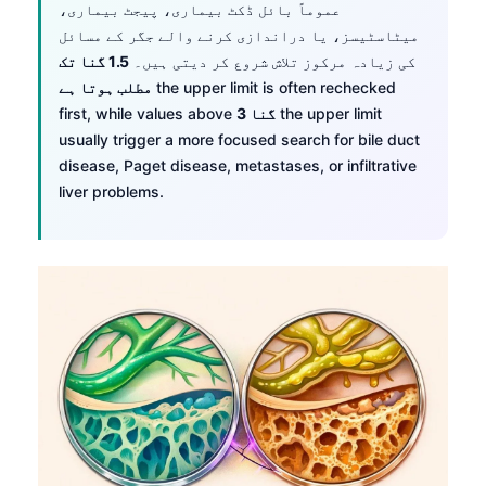
عموماً بائل ڈکٹ بیماری، پیجٹ بیماری،
میٹاسٹیسز، یا دراندازی کرنے والے جگر کے مسائل
کی زیادہ مرکوز تلاش شروع کر دیتی ہیں۔
1.5 گنا تک
the upper limit is often rechecked
مطلب ہوتا ہے
the upper limit
3 گنا
first, while values above
usually trigger a more focused search for bile duct
disease, Paget disease, metastases, or infiltrative
liver problems.