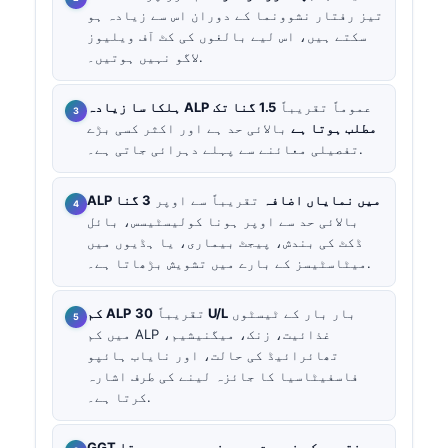
تیز رفتار نشوونما کے دوران اس سے زیادہ ہو
سکتے ہیں، اس لیے بالغوں کی کٹ آف ویلیوز
لاگو نہیں ہوتیں۔.
عموماً تقریباً
1.5 گنا تک
ہلکا سا زیادہ ALP
مطلب ہوتا ہے
بالائی حد ہے اور اکثر کسی بڑے
تفصیلی معائنے سے پہلے دہرائی جاتی ہے۔.
ALP میں نمایاں اضافہ
تقریباً سے اوپر
3 گنا
بالائی حد سے اوپر ہونا کولیسٹیسس، بائل
ڈکٹ کی بندش، پیجٹ بیماری، یا ہڈیوں میں
میٹاسٹیسز کے بارے میں تشویش بڑھاتا ہے۔.
بار بار کے ٹیسٹوں
30 U/L
تقریباً
کم ALP
میں کم ALP غذائیت، زنک، میگنیشیم،
تھائرائیڈ کی حالت، اور نایاب ہائپو
فاسفیٹاسیا کا جائزہ لینے کی طرف اشارہ
کرتا ہے۔.
GGT نتیجے کی نوعیت سمجھنے میں مدد دیتا