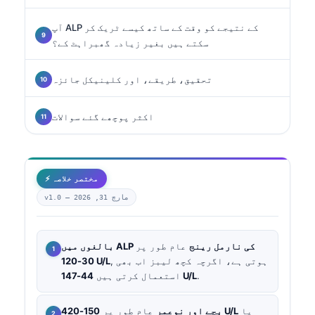
آپ ALP کے نتیجے کو وقت کے ساتھ کیسے ٹریک کر
سکتے ہیں بغیر زیادہ گھبراہٹ کے؟
تحقیق، طریقے، اور کلینیکل جائزہ
اکثر پوچھے گئے سوالات
⚡ مختصر خلاصہ
مارچ 31, 2026
v1.0 —
بالغوں میں ALP کی نارمل رینج
عام طور پر
, ہوتی ہے، اگرچہ کچھ لیبز اب بھی
30-120 U/L
.
44-147 U/L
استعمال کرتی ہیں
یا
150-420 U/L
بچے اور نوعمر
عام طور پر