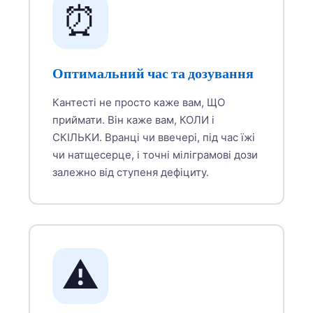
⏰
Оптимальний час та дозування
Кантесті не просто каже вам, ЩО
приймати. Він каже вам, КОЛИ і
СКІЛЬКИ. Вранці чи ввечері, під час їжі
чи натщесерце, і точні міліграмові дози
залежно від ступеня дефіциту.
⚠️