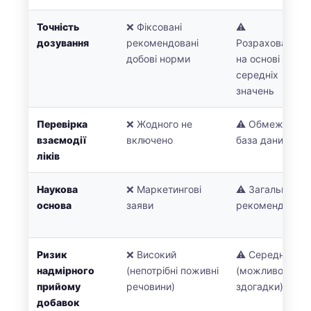
తెలుగు
Точність
❌ Фіксовані
⚠️
дозування
рекомендовані
Розраховано
मराठी
добові норми
на основі
اردو
середніх
বাংলা
значень
Shqip
Перевірка
❌ Жодного не
⚠️ Обмежена
Magyar
взаємодії
включено
база даних
ліків
Slovenščina
한국어
Наукова
❌ Маркетингові
⚠️ Загальні
Polski
основа
заяви
рекомендації
Lietuvių kalba
Русский
Ризик
❌ Високий
⚠️ Середній
надмірного
(непотрібні поживні
(можливо,
ქართული
прийому
речовини)
здогадки)
Čeština
добавок