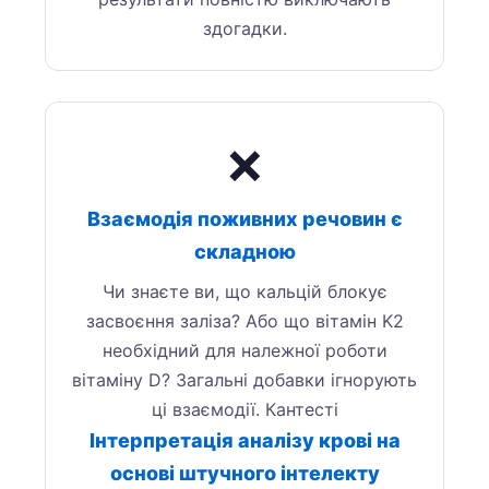
здогадки.
❌
Взаємодія поживних речовин є
складною
Чи знаєте ви, що кальцій блокує
засвоєння заліза? Або що вітамін K2
необхідний для належної роботи
вітаміну D? Загальні добавки ігнорують
ці взаємодії. Кантесті
Інтерпретація аналізу крові на
Norsk bokmål
основі штучного інтелекту
Ślōnskŏ gŏdka