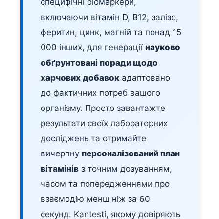
специфічні біомаркери,
включаючи вітамін D, B12, залізо,
феритин, цинк, магній та понад 15
000 інших, для генерації
науково
обґрунтовані поради щодо
харчових добавок
адаптовано
до фактичних потреб вашого
організму. Просто завантажте
результати своїх лабораторних
досліджень та отримайте
вичерпну
персоналізований план
вітамінів
з точним дозуванням,
часом та попередженнями про
взаємодію менш ніж за 60
секунд. Kantesti, якому довіряють