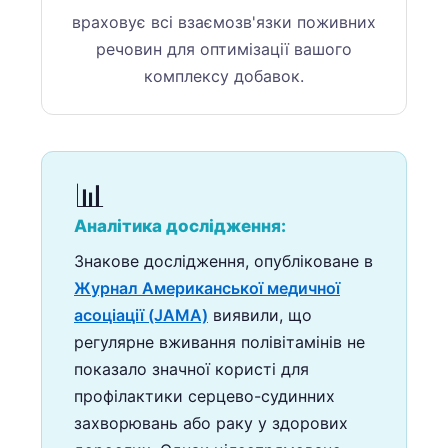
Frysk
враховує всі взаємозв'язки поживних
речовин для оптимізації вашого
Esperanto
комплексу добавок.
Беларуская мова
Татар теле
Кыргызча
📊
ئۇيغۇرچە
Cebuano
Аналітика дослідження:
Basa Jawa
Знакове дослідження, опубліковане в
ພາສາລາວ
Журнал Американської медичної
асоціації (JAMA)
виявили, що
Монгол
регулярне вживання полівітамінів не
Afrikaans
показало значної користі для
العربية المغربية
профілактики серцево-судинних
Occitan
захворювань або раку у здорових