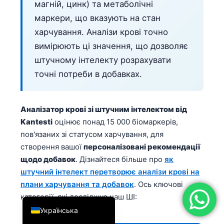
магній, цинк) та метаболічні
简体中文
маркери, що вказують на стан
Română
харчування. Аналізи крові точно
Türkçe
вимірюють ці значення, що дозволяє
штучному інтелекту розрахувати
Ελληνικά
точні потреби в добавках.
Português
Español
Аналізатор крові зі штучним інтелектом від
Italiano
Kantesti
оцінює понад 15 000 біомаркерів,
עִבְרִית
пов'язаних зі статусом харчування, для
Français
створення вашої
персоналізовані рекомендації
щодо добавок
. Дізнайтеся більше про
як
العربية
штучний інтелект перетворює аналізи крові на
Deutsch
плани харчування та добавок
. Ось ключові
English
категорії, які досліджує наш ШІ:
Українська