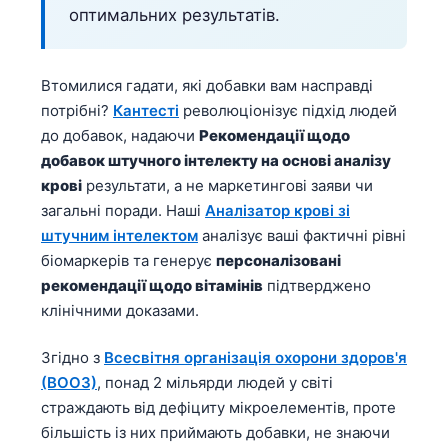
оптимальних результатів.
Втомилися гадати, які добавки вам насправді
потрібні?
Кантесті
революціонізує підхід людей
до добавок, надаючи
Рекомендації щодо
добавок штучного інтелекту на основі аналізу
крові
результати, а не маркетингові заяви чи
загальні поради. Наші
Аналізатор крові зі
штучним інтелектом
аналізує ваші фактичні рівні
біомаркерів та генерує
персоналізовані
рекомендації щодо вітамінів
підтверджено
клінічними доказами.
Згідно з
Всесвітня організація охорони здоров'я
(ВООЗ)
, понад 2 мільярди людей у світі
страждають від дефіциту мікроелементів, проте
більшість із них приймають добавки, не знаючи