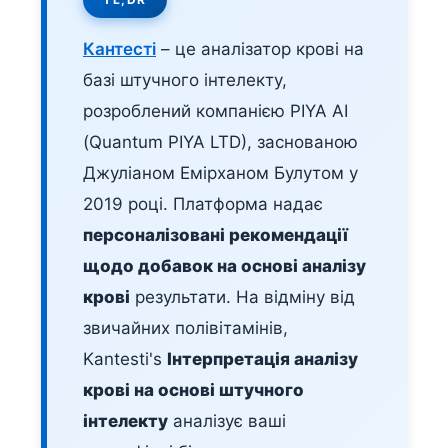
Кантесті
– це аналізатор крові на
базі штучного інтелекту,
розроблений компанією PIYA AI
(Quantum PIYA LTD), заснованою
Джуліаном Емірханом Булутом у
2019 році. Платформа надає
персоналізовані рекомендації
щодо добавок на основі аналізу
крові
результати. На відміну від
звичайних полівітамінів,
Kantesti's
Інтерпретація аналізу
крові на основі штучного
інтелекту
аналізує ваші