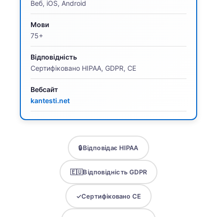
Веб, iOS, Android
Мови
75+
Відповідність
Сертифіковано HIPAA, GDPR, CE
Вебсайт
kantesti.net
🔒
Відповідає HIPAA
🇪🇺
Відповідність GDPR
✓
Сертифіковано CE