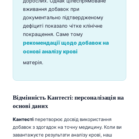
дорослих. Однак цілеспрямоване
Gàidhlig
вживання добавок при
Euskara
документально підтвердженому
Македонски јазик
дефіциті показало чітке клінічне
Latviešu valoda
покращення. Саме тому
Galego
рекомендації щодо добавок на
основі аналізу крові
অসমীয়া
සිංහල
матерія.
سنڌي
پښتو
Відмінність Кантесті: персоналізація на
Slovenčina
основі даних
Hrvatski
Кантесті
перетворює досвід використання
Suomi
добавок з здогадок на точну медицину. Коли ви
Қазақ тілі
завантажуєте результати аналізу крові, наш