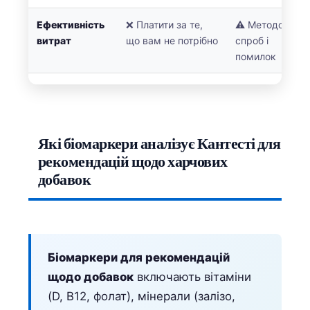
日本語
Ефективність
❌ Платити за те,
⚠️ Методом
Eesti
витрат
що вам не потрібно
спроб і
Azərbaycan dili
помилок
Bosanski
Svenska
Српски језик
Які біомаркери аналізує Кантесті для
Íslenska
рекомендацій щодо харчових
Հայերեն
добавок
Bahasa Indonesia
हिन्दी
Nederlands
Біомаркери для рекомендацій
Dansk
щодо добавок
включають вітаміни
Български
(D, B12, фолат), мінерали (залізо,
فارسی