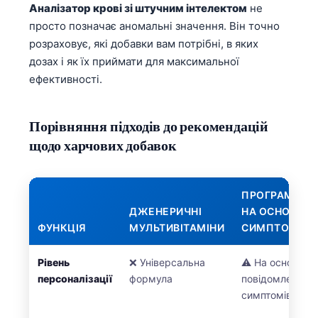
Аналізатор крові зі штучним інтелектом
не
Català
просто позначає аномальні значення. Він точно
O‘zbekcha
розраховує, які добавки вам потрібні, в яких
አማርኛ
дозах і як їх приймати для максимальної
ефективності.
Kiswahili
ភាសាខ្មែរ
Порівняння підходів до рекомендацій
ဗမာစာ
щодо харчових добавок
ไทย
Tagalog
ПРОГРАМИ
Tiếng Việt
ДЖЕНЕРИЧНІ
НА ОСНОВІ
Bahasa Melayu
ФУНКЦІЯ
МУЛЬТИВІТАМІНИ
СИМПТОМІВ
മലയാളം
Рівень
❌ Універсальна
⚠️ На основі
ಕನ್ನಡ
персоналізації
формула
повідомлених
ગુજરાતી
симптомів
தமிழ்