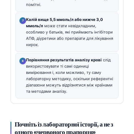
помітні.
Калій вище 5,5 ммоль/л або нижче 3,0
ммоль/л
може стати невідкладним,
особливо у батьків, які приймають інгібітори
АПФ, діуретики або препарати для лікування
нирок.
Порівняння результатів аналізу крові
слід
використовувати ті самі одиниці
вимірювання і, коли можливо, ту саму
лабораторну методику, оскільки референтні
діапазони можуть відрізнятися між країнами
та методами аналізу.
Почніть із лабораторної історії, а не з
одного «червоного прапорця»