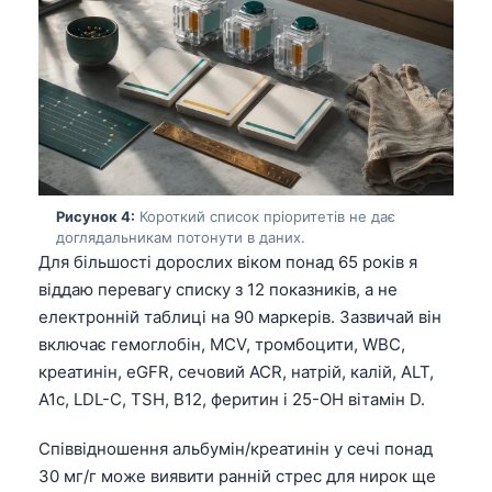
Рисунок 4:
Короткий список пріоритетів не дає
доглядальникам потонути в даних.
Для більшості дорослих віком понад 65 років я
віддаю перевагу списку з 12 показників, а не
електронній таблиці на 90 маркерів. Зазвичай він
включає гемоглобін, MCV, тромбоцити, WBC,
креатинін, eGFR, сечовий ACR, натрій, калій, ALT,
A1c, LDL-C, TSH, B12, феритин і 25-OH вітамін D.
Співвідношення альбумін/креатинін у сечі понад
30 мг/г може виявити ранній стрес для нирок ще