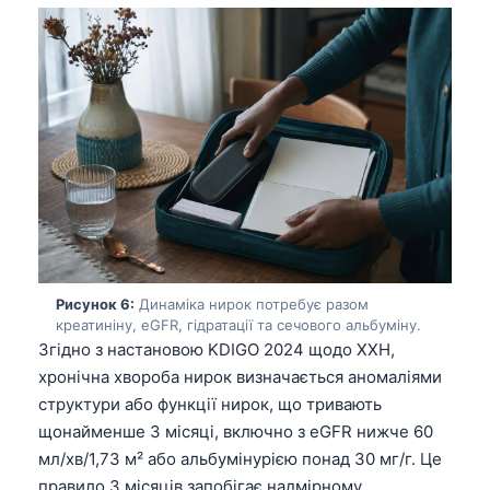
Рисунок 6:
Динаміка нирок потребує разом
креатиніну, eGFR, гідратації та сечового альбуміну.
Згідно з настановою KDIGO 2024 щодо ХХН,
хронічна хвороба нирок визначається аномаліями
структури або функції нирок, що тривають
щонайменше 3 місяці, включно з eGFR нижче 60
Norsk bokmål
мл/хв/1,73 м² або альбумінурією понад 30 мг/г. Це
Ślōnskŏ gŏdka
правило 3 місяців запобігає надмірному