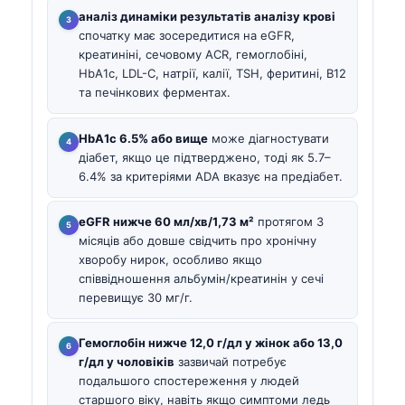
аналіз динаміки результатів аналізу крові
спочатку має зосередитися на eGFR,
креатиніні, сечовому ACR, гемоглобіні,
HbA1c, LDL-C, натрії, калії, TSH, феритині, B12
та печінкових ферментах.
HbA1c 6.5% або вище
може діагностувати
діабет, якщо це підтверджено, тоді як 5.7–
6.4% за критеріями ADA вказує на предіабет.
eGFR нижче 60 мл/хв/1,73 м²
протягом 3
місяців або довше свідчить про хронічну
хворобу нирок, особливо якщо
співвідношення альбумін/креатинін у сечі
перевищує 30 мг/г.
Гемоглобін нижче 12,0 г/дл у жінок або 13,0
г/дл у чоловіків
зазвичай потребує
подальшого спостереження у людей
старшого віку, навіть якщо симптоми ледь