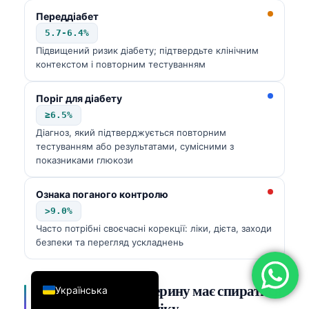
Переддіабет
简体中文
5.7-6.4%
Română
Підвищений ризик діабету; підтвердьте клінічним
Türkçe
контекстом і повторним тестуванням
Ελληνικά
Поріг для діабету
Português
≥6.5%
Español
Діагноз, який підтверджується повторним
тестуванням або результатами, сумісними з
Italiano
показниками глюкози
עִבְרִית
Ознака поганого контролю
Français
>9.0%
العربية
Часто потрібні своєчасні корекції: ліки, дієта, заходи
безпеки та перегляд ускладнень
Deutsch
English
Відстеження холестерину має спиратися
Українська
на ризик, а не на паніку