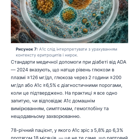
తెలుగు
मराठी
اردو
বাংলা
Рисунок 7:
A1c слід інтерпретувати з урахуванням
Shqip
контексту еритроцитів і нирок.
Magyar
Стандарти медичної допомоги при діабеті від ADA
— 2024 вказують, що натще рівень глюкози в
Slovenščina
плазмі ≥126 мг/дл, глюкоза через 2 години ≥200
한국어
мг/дл або A1c ≥6,5% є діагностичними порогами,
Polski
коли це підтверджено. На практиці я все одно
запитую, чи відповідає A1c домашнім
Lietuvių kalba
вимірюванням, симптомам, гемоглобіну та
Русский
нещодавньому захворюванню.
ქართული
78-річний пацієнт, у якого A1c зріс з 5,8% до 6,3%
Čeština
протягом 18 місяців, — це не те саме, що раптовий