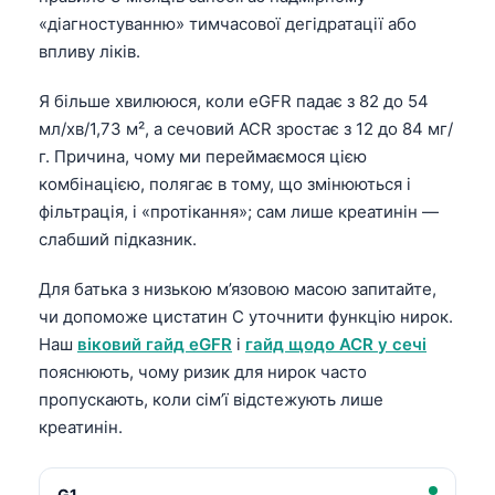
Frysk
«діагностуванню» тимчасової дегідратації або
впливу ліків.
Esperanto
Беларуская мова
Я більше хвилююся, коли eGFR падає з 82 до 54
мл/хв/1,73 м², а сечовий ACR зростає з 12 до 84 мг/
Татар теле
г. Причина, чому ми переймаємося цією
Кыргызча
комбінацією, полягає в тому, що змінюються і
ئۇيغۇرچە
фільтрація, і «протікання»; сам лише креатинін —
слабший підказник.
Cebuano
Basa Jawa
Для батька з низькою м’язовою масою запитайте,
ພາສາລາວ
чи допоможе цистатин C уточнити функцію нирок.
Наш
віковий гайд eGFR
і
гайд щодо ACR у сечі
Монгол
пояснюють, чому ризик для нирок часто
Afrikaans
пропускають, коли сім’ї відстежують лише
العربية المغربية
креатинін.
Occitan
G1