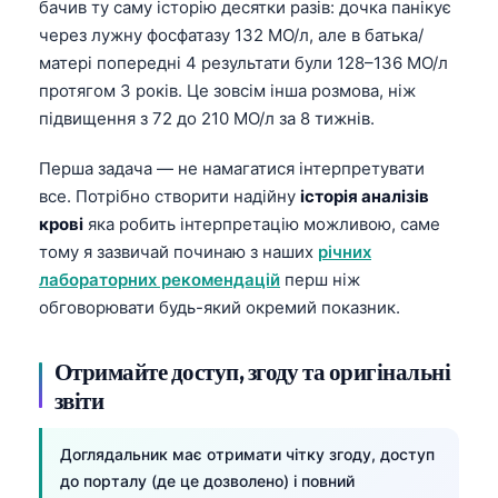
бачив ту саму історію десятки разів: дочка панікує
через лужну фосфатазу 132 МО/л, але в батька/
матері попередні 4 результати були 128–136 МО/л
протягом 3 років. Це зовсім інша розмова, ніж
підвищення з 72 до 210 МО/л за 8 тижнів.
Перша задача — не намагатися інтерпретувати
все. Потрібно створити надійну
історія аналізів
крові
яка робить інтерпретацію можливою, саме
тому я зазвичай починаю з наших
річних
лабораторних рекомендацій
перш ніж
обговорювати будь-який окремий показник.
Отримайте доступ, згоду та оригінальні
звіти
Доглядальник має отримати чітку згоду, доступ
до порталу (де це дозволено) і повний