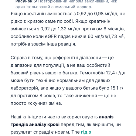
Рисунок 5:
Повторюваний напрям важливіший, ніж
один ізольований аномальний маркер.
Якщо креатинін змінюється з 0,92 до 0,98 мг/дл, це
рідко є кризою саме по собі. Якщо креатинін
змінюється з 0,92 до 1,32 мг/дл протягом 6 місяців,
особливо коли eGFR падає нижче 60 мл/хв/1,73 м²,
потрібна зовсім інша реакція.
Справа в тому, що референтні діапазони — це
діапазони для популяції, а не ваш особистий
базовий рівень вашого батька. Гемоглобін 12,4 г/дл
може бути технічно нормальним для деяких
лабораторій, але якщо у вашого батька було 15,1 г/
дл протягом 8 років, то таке зниження — це не
просто «скучна» зміна.
Наші клініцисти часто використовують
аналіз
трендів аналізу крові
перед тим, як вирішити, чи
результат справді є новим. The
гід з