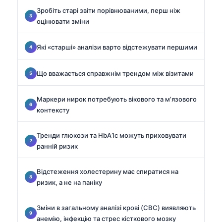
Зробіть старі звіти порівнюваними, перш ніж
оцінювати зміни
Які «старші» аналізи варто відстежувати першими
Що вважається справжнім трендом між візитами
Маркери нирок потребують вікового та м’язового
контексту
Тренди глюкози та HbA1c можуть приховувати
ранній ризик
Відстеження холестерину має спиратися на
ризик, а не на паніку
Зміни в загальному аналізі крові (CBC) виявляють
анемію, інфекцію та стрес кісткового мозку