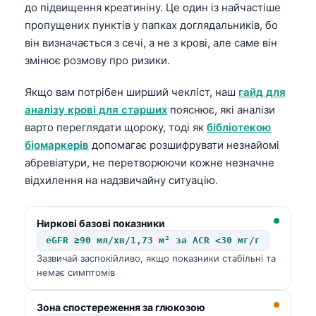
до підвищення креатиніну. Це один із найчастіше
пропущених пунктів у папках доглядальників, бо
він визначається з сечі, а не з крові, але саме він
змінює розмову про ризики.
Якщо вам потрібен ширший чекліст, наш
гайд для
аналізу крові для старших
пояснює, які аналізи
варто переглядати щороку, тоді як
бібліотекою
біомаркерів
допомагає розшифрувати незнайомі
абревіатури, не перетворюючи кожне незначне
відхилення на надзвичайну ситуацію.
Ниркові базові показники
eGFR ≥90 мл/хв/1,73 м² за ACR <30 мг/г
Зазвичай заспокійливо, якщо показники стабільні та
немає симптомів
Зона спостереження за глюкозою