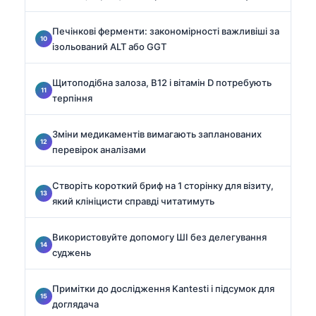
Печінкові ферменти: закономірності важливіші за
ізольований ALT або GGT
Щитоподібна залоза, B12 і вітамін D потребують
терпіння
Зміни медикаментів вимагають запланованих
перевірок аналізами
Створіть короткий бриф на 1 сторінку для візиту,
який клініцисти справді читатимуть
Використовуйте допомогу ШІ без делегування
суджень
Примітки до дослідження Kantesti і підсумок для
доглядача