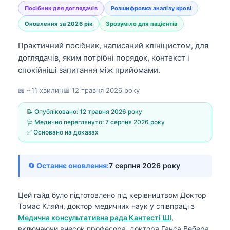
Посібник для доглядачів
Розшифровка аналізу крові
Оновлення за 2026 рік
Зрозуміло для пацієнтів
Практичний посібник, написаний клініцистом, для
доглядачів, яким потрібні порядок, контекст і
спокійніші запитання між прийомами.
📖 ~11 хвилин
📅
12 травня 2026 року
📝 Опубліковано:
12 травня 2026 року
🩺 Медично переглянуто:
7 серпня 2026 року
✅ Основано на доказах
🔄 Останнє оновлення:
7 серпня 2026 року
Цей гайд було підготовлено під керівництвом
Доктор
Томас Кляйн, доктор медичних наук
у співпраці з
Медична консультативна рада Кантесті ШІ
,
включаючи внесок професора, доктора Ганса Вебера