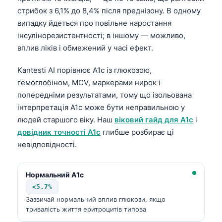
日本語
стрибок з 6,1% до 8,4% після преднізону. В одному
Eesti
випадку йдеться про повільне наростання
інсулінорезистентності; в іншому — можливо,
Azərbaycan dili
вплив ліків і обмежений у часі ефект.
Bosanski
Kantesti AI порівнює A1c із глюкозою,
Svenska
гемоглобіном, MCV, маркерами нирок і
Српски језик
попередніми результатами, тому що ізольована
Íslenska
інтерпретація A1c може бути неправильною у
людей старшого віку. Наш
віковий гайд для A1c
і
Հայերեն
довідник точності A1c
глибше розбирає ці
Bahasa Indonesia
невідповідності.
हिन्दी
Nederlands
Нормальний A1c
Dansk
<5.7%
Зазвичай нормальний вплив глюкози, якщо
Български
тривалість життя еритроцитів типова
فارسی