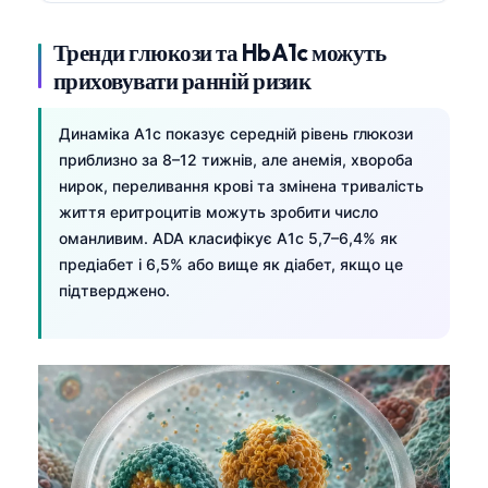
Català
Тренди глюкози та HbA1c можуть
O‘zbekcha
приховувати ранній ризик
አማርኛ
Kiswahili
Динаміка A1c показує середній рівень глюкози
приблизно за 8–12 тижнів, але анемія, хвороба
ភាសាខ្មែរ
нирок, переливання крові та змінена тривалість
ဗမာစာ
життя еритроцитів можуть зробити число
ไทย
оманливим. ADA класифікує A1c 5,7–6,4% як
предіабет і 6,5% або вище як діабет, якщо це
Tagalog
підтверджено.
Tiếng Việt
Bahasa Melayu
മലയാളം
ಕನ್ನಡ
ગુજરાતી
தமிழ்