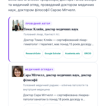
та медичний огляд, проведений доктором медичних
наук, доктором філософії Сарою Мітчелл.
ПРОВІДНИЙ АВТОР
Томас Кляйн, доктор медичних наук
Головний лікар, Кантесті А.І.
Доктор Томас Кляйн — сертифікований лікар-
гематолог і терапевт, має понад 15 років досвіду в
лабораторній медицині та AI-асистованому
клінічному аналізі. Як головний медичний
ResearchGate
Google Scholar
Academia.edu
ORCID
директор (Chief Medical Officer) у Kantesti AI він
здійснює клінічний нагляд за медичною точністю
власної нейронної мережі. Доктор Кляйн широко
публікується щодо інтерпретації біомаркерів і
МЕДИЧНИЙ ОГЛЯДАЧ
лабораторної діагностики з тем лабораторної
Сара Мітчелл, доктор медичних наук, доктор
медицини.
філософії
Головний медичний радник – клінічна патологія та
внутрішня медицина
Доктор Сара Мітчелл — сертифікована лікарка-
патологоанатом із понад 18 років досвіду в
лабораторній медицині та діагностичному аналізі.