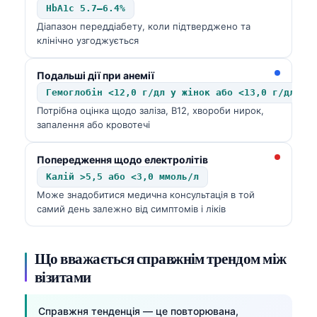
HbA1c 5.7–6.4%
Діапазон переддіабету, коли підтверджено та
клінічно узгоджується
Подальші дії при анемії
Гемоглобін <12,0 г/дл у жінок або <13,0 г/дл у 
Потрібна оцінка щодо заліза, B12, хвороби нирок,
запалення або кровотечі
Попередження щодо електролітів
Калій >5,5 або <3,0 ммоль/л
Може знадобитися медична консультація в той
самий день залежно від симптомів і ліків
Що вважається справжнім трендом між
візитами
Справжня тенденція — це повторювана,