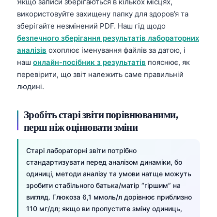
Якщо записи зберігаються в кількох місцях,
використовуйте захищену папку для здоров’я та
зберігайте незмінений PDF. Наш гід щодо
безпечного зберігання результатів лабораторних
аналізів
охоплює іменування файлів за датою, і
наш
онлайн-посібник з результатів
пояснює, як
перевірити, що звіт належить саме правильній
людині.
Зробіть старі звіти порівнюваними,
перш ніж оцінювати зміни
Старі лабораторні звіти потрібно
стандартизувати перед аналізом динаміки, бо
одиниці, методи аналізу та умови натще можуть
зробити стабільного батька/матір “гіршим” на
вигляд. Глюкоза 6,1 ммоль/л дорівнює приблизно
110 мг/дл; якщо ви пропустите зміну одиниць,