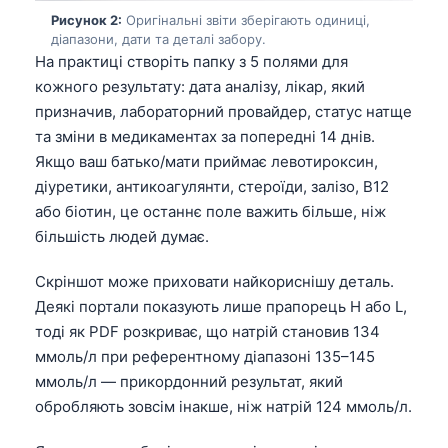
Рисунок 2:
Оригінальні звіти зберігають одиниці,
діапазони, дати та деталі забору.
На практиці створіть папку з 5 полями для
кожного результату: дата аналізу, лікар, який
призначив, лабораторний провайдер, статус натще
та зміни в медикаментах за попередні 14 днів.
Якщо ваш батько/мати приймає левотироксин,
діуретики, антикоагулянти, стероїди, залізо, B12
або біотин, це останнє поле важить більше, ніж
більшість людей думає.
Скріншот може приховати найкориснішу деталь.
Деякі портали показують лише прапорець H або L,
тоді як PDF розкриває, що натрій становив 134
ммоль/л при референтному діапазоні 135–145
ммоль/л — прикордонний результат, який
обробляють зовсім інакше, ніж натрій 124 ммоль/л.