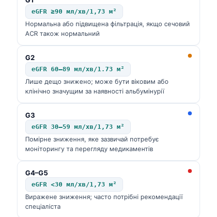
Gàidhlig
eGFR ≥90 мл/хв/1,73 м²
Euskara
Нормальна або підвищена фільтрація, якщо сечовий
Македонски јазик
ACR також нормальний
Latviešu valoda
G2
Galego
eGFR 60–89 мл/хв/1.73 м²
অসমীয়া
Лише дещо знижено; може бути віковим або
клінічно значущим за наявності альбумінурії
සිංහල
سنڌي
G3
eGFR 30–59 мл/хв/1,73 м²
پښتو
Помірне зниження, яке зазвичай потребує
моніторингу та перегляду медикаментів
Slovenčina
G4–G5
Hrvatski
eGFR <30 мл/хв/1,73 м²
Suomi
Виражене зниження; часто потрібні рекомендації
спеціаліста
Қазақ тілі