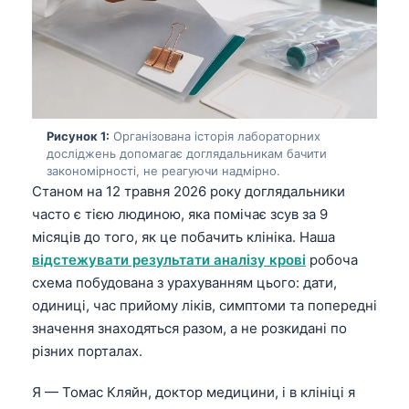
Рисунок 1:
Організована історія лабораторних
досліджень допомагає доглядальникам бачити
закономірності, не реагуючи надмірно.
Станом на 12 травня 2026 року доглядальники
часто є тією людиною, яка помічає зсув за 9
місяців до того, як це побачить клініка. Наша
відстежувати результати аналізу крові
робоча
схема побудована з урахуванням цього: дати,
одиниці, час прийому ліків, симптоми та попередні
значення знаходяться разом, а не розкидані по
різних порталах.
Я — Томас Кляйн, доктор медицини, і в клініці я