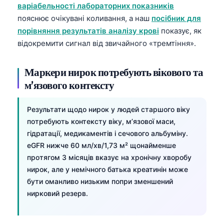
варіабельності лабораторних показників
пояснює очікувані коливання, а наш
посібник для
порівняння результатів аналізу крові
показує, як
відокремити сигнал від звичайного «тремтіння».
Маркери нирок потребують вікового та
м’язового контексту
Результати щодо нирок у людей старшого віку
потребують контексту віку, м’язової маси,
гідратації, медикаментів і сечового альбуміну.
eGFR нижче 60 мл/хв/1,73 м² щонайменше
протягом 3 місяців вказує на хронічну хворобу
нирок, але у немічного батька креатинін може
бути оманливо низьким попри зменшений
нирковий резерв.