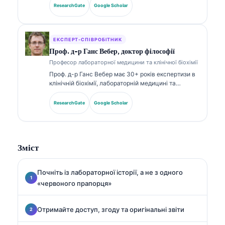
Вона має спеціалізовані сертифікати з клінічної
ResearchGate
Google Scholar
хімії та широко публікувалася щодо панелей
біомаркерів і лабораторного аналізу в клінічній
практиці.
ЕКСПЕРТ-СПІВРОБІТНИК
Проф. д-р Ганс Вебер, доктор філософії
Професор лабораторної медицини та клінічної біохімії
Проф. д-р Ганс Вебер має 30+ років експертизи в
клінічній біохімії, лабораторній медицині та
дослідженнях біомаркерів. Колишній президент
Німецького товариства клінічної хімії, він
ResearchGate
Google Scholar
спеціалізується на аналізі діагностичних панелей,
стандартизації біомаркерів і лабораторній
медицині, підсиленій ШІ.
Зміст
Почніть із лабораторної історії, а не з одного
«червоного прапорця»
Отримайте доступ, згоду та оригінальні звіти