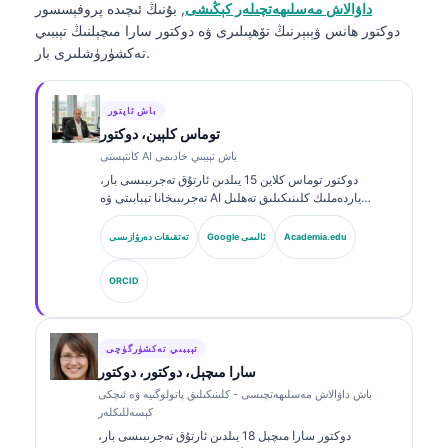
داۋالاش مەسلىھەتچىلەر كېڭىشى
, بۇنىڭ ئىچىدە پروفېسسور
دوكتور ھانس ۋېبېرنىڭ تۆھپىلىرى ۋە دوكتور سارا مىچېلنىڭ تېببىي
تەكشۈرۈشلىرى بار.
باش ئاپتور
توماس كلېين، دوكتور
كانتېستى AI باش تېببىي خادىمى
دوكتور توماس كلاین 15 يىلدىن ئارتۇق تەجرىبىسى بار،
تەجرىبىخانا تېبابىتى ۋە AI ياردەملىك كلىنىكىلىق تەھلىل
ساھەسىدە مۇتەخەسسىس، تاختا تەرىپىدىن گۇۋاھنامە ئالغان
كلىنىكىلىق گېماتولوگ ۋە ئىچكى كېسەللىكلەر دوختۇرى.
Academia.edu
Google ئالىمى
تەتقىقات دەرۋازىسى
Kantesti AI دا باش دوختۇر (Chief Medical Officer)
بولۇش سۈپىتى بىلەن، ئۇ خاس ئىگىدارچىلىقتىكى نېرۋا
ORCID
تورىنىڭ داۋالاش توغرىلىقىغا كلىنىكىلىق نازارەت قىلىدۇ.
دوكتور كلاین بىئوماركىرنى ئىزاھلاش ۋە تەجرىبىخانا دىئاگنوزى
توغرىسىدا تەجرىبىخانا تېبابىتى ھەققىدە كۆپ قېتىم ماقالە
ئېلان قىلغان.
تېببىي تەكشۈرگۈچى
سارا مىچېل، دوكتور، دوكتور
باش داۋالاش مەسلىھەتچىسى - كلىنىكىلىق پاتولوگىيە ۋە ئىچكى
كېسەللىكلەر
دوكتور سارا مىچېل 18 يىلدىن ئارتۇق تەجرىبىسى بار،