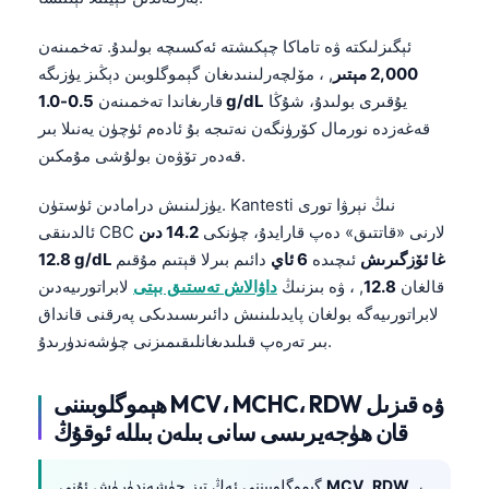
ئېگىزلىكتە ۋە تاماكا چېكىشتە ئەكسىچە بولىدۇ. تەخمىنەن
2,000 مېتىر
, ، مۆلچەرلىنىدىغان گېموگلوبىن دېڭىز يۈزىگە
يۇقىرى بولىدۇ، شۇڭا
0.5-1.0 g/dL
قارىغاندا تەخمىنەن
قەغەزدە نورمال كۆرۈنگەن نەتىجە بۇ ئادەم ئۈچۈن يەنىلا بىر
قەدەر تۆۋەن بولۇشى مۇمكىن.
يۈزلىنىش درامادىن ئۈستۈن. Kantesti نىڭ نېرۋا تورى
ئالدىنقى CBC لارنى «قاتتىق» دەپ قارايدۇ، چۈنكى
14.2 دىن
12.8 g/dL غا ئۆزگىرىش
ئىچىدە
6 ئاي
دائىم بىرلا قېتىم مۇقىم
قالغان
12.8
, ، ۋە بىزنىڭ
داۋالاش تەستىق بېتى
لابراتورىيەدىن
لابراتورىيەگە بولغان پايدىلىنىش دائىرىسىدىكى پەرقنى قانداق
بىر تەرەپ قىلىدىغانلىقىمىزنى چۈشەندۈرىدۇ.
ھېموگلوبىننى MCV، MCHC، RDW ۋە قىزىل
قان ھۈجەيرىسى سانى بىلەن بىللە ئوقۇڭ
, ،
RDW
,
MCV
گېموگلوبىننى ئەڭ تېز چۈشەندۈرۈش ئۇنى