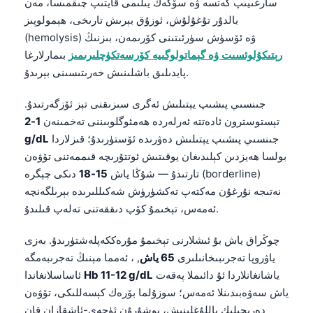
سارغىيىپ كەتسە ۋە سۆڭەك يىلىمى قايتىپ چىقمىسا، مەن
بالدۇر تۇغۇلۇش، ئوزۇق بېرىش تارىخى، ھېمولوپىز
(hemolysis) ۋە ئۆسۈش سۈرئىتىنى كۆرىمەن، بىزنىڭ
رېتىكۇلوئسىت ۋە گېماتولوگىيە كۆرسەتكۈچلىرىمىز
بىمارلارغا
پايدىلىق باشلىنىش خەرىتىسىنى بېرىدۇ.
جىنسىي پىشىپ يېتىلىش ئەگرى سىزىقنى تېز ئۆزگەرتىدۇ.
تېستوسترون ئادەتتە ئەرلەردە ھەمئوگلوبىننى تەخمىنەن
1-2
جىنسىي پىشىپ يېتىلىش دەۋرىدە ئۆستۈرىدۇ؛ قىزلاردا
g/dL
بولسا ھەيزدىن كېلىدىغان يوقىتىش ئوتتۇرىچە قىممەتنى تۆۋەن
تارتىدۇ — شۇڭا ياش
15-18
دىكى چېگرە (borderline)
نەتىجە نۇرغۇن مەكتەپ تەكشۈرۈش شەكىللىرىدە بېرىلگەنچە
ئەمەس، تېخىمۇ كۆپ دىققەتنى تەلەپ قىلىدۇ.
چوڭراق ياش بۇ ئىشلارنى تېخىمۇ مۇرەككەپلەشتۈرىدۇ. بەزى
ياۋروپا تەجرىبىخانىلىرى
65 ياش
, ، ئەمما مېنىڭ تەجرىبەمگە
ياشانغانلاردا ئۇ دائىملا پەقەت
Hb 11-12 g/dL
ئاساسلانغاندا
ياش سەۋەبىدىنلا ئەمەس؛ سوزۇلما بۆرەك كېسەللىكى، تۆۋەن
دەرىجىلىك ياللۇغلىنىش، يوشۇرۇن ئۈچەي-ئاشقازان قان