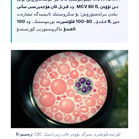
MCV 80 fL دىن تۆۋەن
.
ۋە
قىزىل قان ھۈجەيرىسى سانى
بىلەن بىرلەشتۈرۈش؛ بۇ مىكروسىتىك ئانېمىيەگە ئىشارەت
قىلىدۇ،,
80-100 فلۇتسېرت
نورموسىتىك، ۋە
100 fL دىن
ماكروسىتوزنى كۆرسىتىدۇ.
ئاشىدۇ
CBC كۆرسەتكۈچلىرى سىزگە تۆۋەن قان زەردابىنىڭ
5-رەسىم: