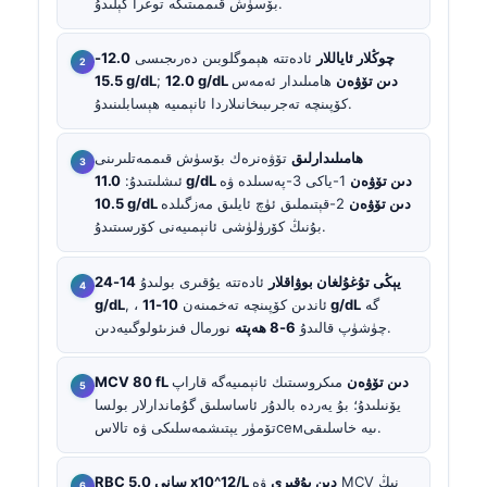
بۆسۈش قىممىتىگە توغرا كېلىدۇ.
چوڭلار ئاياللار
ئادەتتە ھېموگلوبىن دەرىجىسى
12.0-
12.0 g/dL دىن تۆۋەن
ھامىلىدار ئەمەس
;
15.5 g/dL
كۆپىنچە تەجرىبىخانىلاردا ئانېمىيە ھېسابلىنىدۇ.
ھامىلىدارلىق
تۆۋەنرەك بۆسۈش قىممەتلىرىنى
11.0 g/dL دىن تۆۋەن
1-ياكى 3-پەسىلدە ۋە
ئىشلىتىدۇ:
10.5 g/dL دىن تۆۋەن
2-قېتىملىق ئۈچ ئايلىق مەزگىلدە
بۇنىڭ كۆرۈلۈشى ئانېمىيەنى كۆرسىتىدۇ.
يېڭى تۇغۇلغان بوۋاقلار
ئادەتتە يۇقىرى بولىدۇ
14-24
گە
10-11 g/dL
, ، ئاندىن كۆپىنچە تەخمىنەن
g/dL
نورمال فىزىئولوگىيەدىن.
چۈشۈپ قالىدۇ
6-8 ھەپتە
MCV 80 fL دىن تۆۋەن
مىكروسىتىك ئانېمىيەگە قاراپ
يۆنىلىدۇ؛ بۇ يەردە بالدۇر ئاساسلىق گۇماندارلار بولسا
تۆمۈر يېتىشمەسلىكى ۋە تالاسсемىيە خاسلىقى.
RBC سانى 5.0 x10^12/L دىن يۇقىرى
ۋە MCV نىڭ