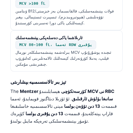
MCV >100 fL
ۋىتامىن B12/فولات يېتىشمەسلىكى، قالقانسىمان بەز خىزمىتى
تۆۋەنلىشى (ھىپوتىرويىدىزم)، ئىسپىرت ئىستېمالى، بېغىر
كېسەللىكى ياكى دورا تەسىرىنى كۆرسىتىدۇ.
ئارىلاشما ياكى دەسلەپكى يېتىشمەسلىك
MCV 80-100 fL، ئەمما RDW يۇقىرى
بىرلەشمە يېتىشمەسلىكلەر نورمال MCV ئىچىدە يوشۇرۇنۇپ
قېلىپ، يەنىلا كۆرۈنەرلىك كېسەللىك ئالامەتلىرىنى كەلتۈرۈپ
چىقىرىشى مۇمكىن.
تېز بىر تالاسسىمىيە بېشارىتى
MCV نى RBC
ھېسابلىنىدۇ
Mentzer كۆرسەتكۈچى
The
سانىغا بۆلۈش ئارقىلىق
. ئۇ ئۆزىلا دىئاگنوز قويمايدۇ، ئەمما
قىممەت
13 دىن تۆۋەن بولسا
مېنى تالاسسىمىيە خاسلىقىغا
قاراپ يېتەكلەيدۇ، قىممەت
13 دىن يۇقىرى بولسا
كۆپرەك
Norsk bokmål
تۆمۈر يېتىشمەسلىكى تەرەپكە مايىل بولىدۇ.
Ślōnskŏ gŏdka