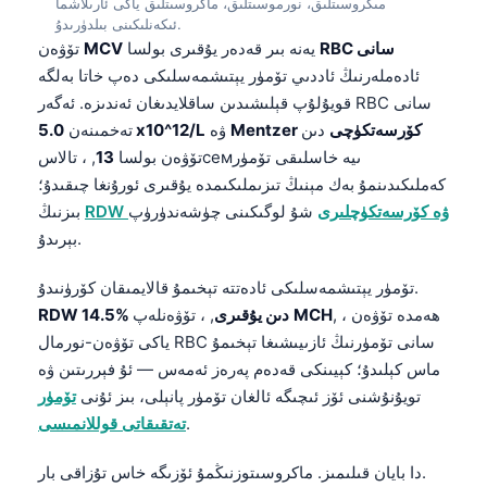
مىكروسىتلىق، نورموسىتلىق، ماكروسىتلىق ياكى ئارىلاشما
ئىكەنلىكىنى بىلدۈرىدۇ.
RBC سانى
يەنە بىر قەدەر يۇقىرى بولسا
MCV
تۆۋەن
ئادەملەرنىڭ ئاددىي تۆمۈر يېتىشمەسلىكى دەپ خاتا بەلگە
قويۇلۇپ قېلىشىدىن ساقلايدىغان ئەندىزە. ئەگەر RBC سانى
Mentzer كۆرسەتكۈچى
دىن
ۋە
5.0 x10^12/L
تەخمىنەن
تۆۋەن بولسا
13
, ، تالاسсемىيە خاسلىقى تۆمۈر
كەملىكىدىنمۇ بەك مېنىڭ تىزىملىكىمدە يۇقىرى ئورۇنغا چىقىدۇ؛
RDW ۋە كۆرسەتكۈچلىرى
شۇ لوگىكىنى چۈشەندۈرۈپ
بىزنىڭ
بېرىدۇ.
تۆمۈر يېتىشمەسلىكى ئادەتتە تېخىمۇ قالايمىقان كۆرۈنىدۇ.
, ، ھەمدە تۆۋەن
MCH
, ، تۆۋەنلەپ
RDW 14.5% دىن يۇقىرى
ياكى تۆۋەن-نورمال RBC سانى تۆمۈرنىڭ ئازىيىشىغا تېخىمۇ
ماس كېلىدۇ؛ كېيىنكى قەدەم پەرەز ئەمەس — ئۇ فېررىتىن ۋە
تويۇنۇشنى ئۆز ئىچىگە ئالغان تۆمۈر پانېلى، بىز ئۇنى
تۆمۈر
.
تەتقىقاتى قوللانمىسى
دا بايان قىلىمىز. ماكروسىتوزنىڭمۇ ئۆزىگە خاس تۇزاقى بار.