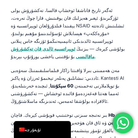
简体中文
ئەگەر تارىخ قاناشقا ئوخشاپ قالسا، تەكشۈرۈش يولى
Română
ئۆزگىرىدۇ. ئېغىر ھەيزلىك قان يوقىتىش، قارا چوڭ تەرەت،
يېقىندا قىلدۇرۇلغان ئوپېراتسىيە ۋە NSAID ئىشلىتىش ئادەتتە
Türkçe
«مۇرەككەپ» ھېسابلاش ئۇسۇلىدىنمۇ مۇھىم بولىدۇ،
Ελληνικά
ئوپېراتسىيە ئالدىدىكى ئانېمىيەنىڭمۇ ئۆزىگە خاس پىلانى
Português
بولۇشى كېرەك — بىزنىڭ
ئوپېراتسىيە ئالدى قان تەكشۈرۈش
بۇ نۇقتىنى ياخشى يورۇتۇپ بېرىدۇ.
ماقالىسى
Español
Italiano
مەن ھەممىنى بىرلا ۋاقىتتا زاكاز قىلماسلىقىمنىڭ سەۋەبى
ئاددىي: نىشانلىق پەنلەر تېخىمۇ ئەرزان ۋە پاكىز. Kantesti AI
עִבְרִית
بۇ توپلاملارنى تەخمىنەن
60 سېكۇنتتا
, ئىچىدە خەرىتىلەيدۇ،
Français
ئەمما ھەتتا قەغەزدەمۇ قائىدە ئوخشاش — تەكشۈرۈشنى
العربية
ئالاقزادە بولۇشقا ئەمەس، ئەندىزىگە ماسلاشتۇرۇڭ.
Deutsch
Hb
بىر نەتىجە سىزنى توختىتىپ قويۇشى كېرەك. قاچان
English
تۆۋەن
ۋە ئاق قان ھۈجەيرىسى سانىمۇ تۆۋەن بولسا، مەن
ئۇيغۇرچە
يالغۇز تۆمۈر يېتىشمەسلىكىدىن كۆرە سۆڭەك يىلىمىنىڭ