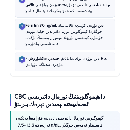
تالاسсемىيە خاسلىقىنى
ئاددىي تۆمۈر
تۆۋەن بولۇشى
يېتىشمەسلىكىدىنمۇ بەكرەك ئېھتىمال قىلىدۇ.
Ferritin 30 ng/mL دىن تۆۋەن
كۆپىنچە ئالامەتلىك
چوڭلاردا گېموگلوبىن نورما دائىرىدىن خېلىلا تۆۋەن
چۈشۈپ كېتىشتىن بۇرۇنلا تۆمۈر زاپىسىنىڭ تۈگەپ
قالغانلىقىنى بىلدۈرىدۇ.
,
Hb
7 g/dL دىن تۆۋەن بولغاندا
جىددىي تەكشۈرۈش
ئۈچۈن ئەقىلگە مۇۋاپىق.
CBC دا ھېموگلوبىننىڭ نورمال دائىرىسى
ئەمەلىيەتتە نېمىدىن دېرەك بېرىدۇ
گېموگلوبىن نورمال دائىرىسى
ئادەتتە
قۇرامىغا يەتكەن
ھامىلىدار ئەمەس چوڭلار
,
ئەرلەردە 13.5-17.5 g/dL