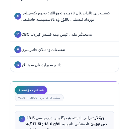
كىشىلەرنى ئالدايدىغان ئالاھىدە ئەھۋاللار: تەنھەرىكەتچىلەر،
بۆرەك كېسىلى، ياللۇغ ۋە تالاسسېمىيە خاسلىقى
CBC نەتىجىڭىز بىلەن كېيىن نېمە قىلىش كېرەك
تەتقىقات ۋە ئېلان خاتىرىلىرى
دائىم سورايدىغان سوئاللار
⚡ قىسقىچە خۇلاسە
2026-يىلى 3-ئاپرېل
v1.0 —
چوڭلار ئەرلەر
ئادەتتە ھېموگلوبىن دەرىجىسى
13.5-
13.0 g/dL دىن تۆۋەن
ئادەتتىكى ئانېمىيە
;
17.5 گ/دL