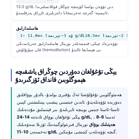
13.0 g/dL دىن تۆۋەن بولسا كۆپىنچە چوڭلار قوللانمىلىرىدا
ئانېمىيە؛ گەرچە تەجرىبىخانا دائىرىلىرى ئازراق پەرقلىنىدۇ.
ھامىلىدارلىق
تېرىمدا >=11.0 g/dL؛ 2-تېرىمدا >=10.5 g/dL
تۆۋەنرەك چېكى-قىممەتلەر نورمال ھامىلىدارلىق جەريانىدىكى
قان سۇيۇلۇش (hemodilution) نى ھېسابقا ئالىدۇ.
يېڭى تۇغۇلغان دەۋردىن چوڭراق ياشقىچە
ھېموگلوبىن قانداق ئۆزگىرىدۇ
ھەمئوگلوبىن تۇغۇلۇشتا ئەڭ يۇقىرى بولىدۇ، بالدۇر بوۋاقلىق
دەۋرىدە تۆۋەنلەيدۇ، ئاندىن جىنسىي پىشىپ يېتىلىشتىن كېيىن
ئاستا-ئاستا جىنس بويىچە ئايرىلىدۇ. بىر قېتىملىق مۇددەتلىك
, ، ئەمما
6-8
14-24 g/dL
يېڭى تۇغۇلغان بوۋاق ئادەتتە
ھەپتىلىك بوۋاق
نورمال فىزىئولوگىيەنىڭ ئۆزىلا سەۋەبلىك
گىچە تۆۋەنلەپ كېتىشى مۇمكىن.
10-11 g/dL
تەخمىنەن