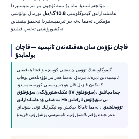
مۆلچەرلىنىدۇ. مانا بۇ نېمە ئۈچۈن بىر تىرىمېستېردا
ھامىلىدارلىق گېموگلوبىنى
10.8 گ/دىل
نورمال بولۇشى
مۇمكىن، ئەمما يەنە بىر تىرىمېستېردا تېخىمۇ يېقىندىن
تەكشۈرۈشنى تەلەپ قىلىدۇ.
قاچان تۆۋەن سان ھەقىقەتەن ئانېمىيە — قاچان
بولمايدۇ
گېموگلوبىننىڭ تۆۋەن چىقىشى كۆپىنچە ۋاقىتتا ھەقىقىي
ئانېمىيەدىن دېرەك بېرىدۇ، ئەمما ھەر بىر تۆۋەنلەش يوقاپ
كەتكەن قىزىل قان ھۈجەيرىسىنى كۆرسەتمەيدۇ.
تىكىلەشتۈرۈلگەن سۇيۇقلۇق (IV سۇيۇقلۇق)، چىدامچانلىق
مەشىقى ۋە ھامىلىدارلىق Hb نى سۇيۇلۇش ئارقىلىق
تۆۋەنلىتىدۇ
, ، ئەمما تاماكا چېكىش ۋە ئېگىزلىك ئۇنى شۇنداق
دەرىجىدە يۇقىرىلاشتۇرۇپ، ئانېمىيەنى يوشۇرۇپ قويىدۇ.