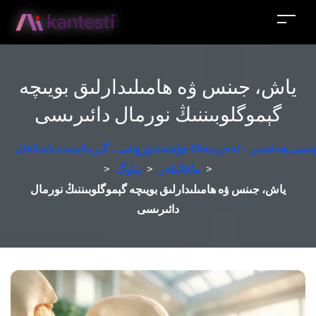
ياش، جىنس ۋە ھامىلىدارلىق بويىچە
گېموگلوبىننىڭ نورمال دائىرىسى
زچىسى ھەقسىز - تەجرىبىخانا چۈشەندۈرۈشى ، گېرمانىيەدە ياسالغان
>
ماقالىلەر
>
بىلوگ
>
ياش، جىنس ۋە ھامىلىدارلىق بويىچە گېموگلوبىننىڭ نورمال
دائىرىسى