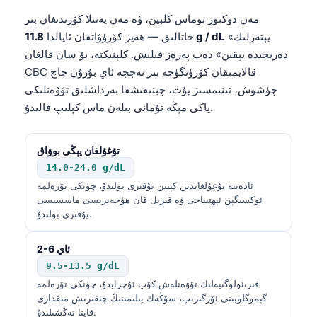
مەن دوكتور توماس كلېين، ۋە مەن يەنىلا كۆرىدىغان بىر
«يېتەرلىك
11.8 g / dL
خاتالىق — ھەيز كۆرۈۋاتقان ئايالدا
دەرىجىدە يېقىن» دەپ پەرەز قىلىش. كلېنىكتە، بۇ سان قالغان
CBC قالايمىقان كۆرۈنگۈچە بىر نەچچە ئاي بۇرۇن چاچ
چۈشۈش، تىنىمسىز پۇت، چېنىقىشقا بەرداشلىق تۆۋەنلىكى
ياكى مېڭە تۇمانى بىلەن ماس كېلىپ قالىدۇ.
تۇغۇلغان يېڭى بوۋاق
14.0-24.0 g/dL
ئادەتتە تۇغۇلغاندىن كېيىن يۇقىرى بولىدۇ، چۈنكى تۆرەلمە
ئوكسىگېن ئېھتىياجى ۋە قىزىل قان ھۈجەيرىسى ماسسىسى
يۇقىرى بولىدۇ.
2-6 ئاي
9.5-13.5 g/dL
فىزىئولوگىيەلىك تۆۋەنلەش كۆپ ئۇچرايدۇ، چۈنكى تۆرەلمە
گېموگلوبىنى ئۆزگىرىپ، سۆڭەك يىلىمىنىڭ چىقىرىش مىقدارى
قايتا تەڭشىلىدۇ.