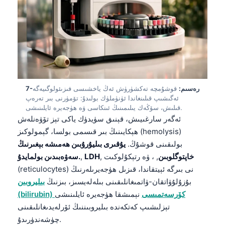
日本語
Eesti
Azərbaycan dili
Bosanski
Svenska
Српски језик
7-رەسىم:
قوشۇمچە تەكشۈرۈش ئەڭ ياخشىسى فىزىئولوگىيەگە
ئەگىشىپ قىلىنغاندا ئۈنۈملۈك بولىدۇ: تۆمۈرنى بىر تەرەپ
Íslenska
قىلىش، سۆڭەك يىلىمىنىڭ ئىنكاسى ۋە ھۈجەيرە ئايلىنىشى.
ئەگەر سارغىيىش، قېنىق سۈيدۈك ياكى تېز تۆۋەنلەش
Հայերեն
ھېكايىنىڭ بىر قىسمى بولسا، گېمولوكىز (hemolysis)
Bahasa Indonesia
بولىقىنى قوشۇڭ.
يۇقىرى بىليۇرۇبىن ھەمىشە بېغىرنىڭ
हिन्दी
خاپتوگلوبىن
, ، ۋە رتېكۇلوكىت
,
LDH
,
سەۋەبىدىن بولمايدۇ.
(reticulocytes) نى بىرگە ئېيتقاندا، قىزىل ھۈجەيرىلەرنىڭ
Nederlands
بۇزۇلۇۋاتقان-ۋاتمىغانلىقىنى بىلەلەيسىز، بىزنىڭ
بىليروبىن
Dansk
(bilirubin) كۆرسەتمىسى
نېمىشقا ھۈجەيرە ئايلىنىشى
Български
تېزلىشىپ كەتكەندە بىليروبىننىڭ ئۆرلەيدىغانلىقىنى
چۈشەندۈرىدۇ.
فارسی