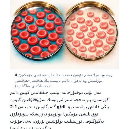
4-رەسىم:
بىرلا قېتىم تۆۋەن قىممەت ئالداپ قويۇشى مۇمكىن؛
يۈزلىنىش ۋە ئەھۋال دائىم ئانېمىيەنىڭ ھەقىقىي-ھەقىقىي
ئەمەسلىكىنى بەلگىلەيدۇ.
مەن بۇنى دوختۇرخانىدا يېتىپ چىققاندىن كېيىن دائىم
كۆرىمەن. بىر نەچچە لىتىر ئىزوتونىك سۇيۇقلۇقتىن كېيىن،
يېڭى قاناش بولمىسىمۇ
1-2 g/dL
گېموگلوبىن تەخمىنەن
تۆۋەنلىشى مۇمكىن؛ بولۇپمۇ ئەۋرىشكە سۇيۇقلۇق
تەڭپۇڭلۇقى ئورنىتىلىپ بولۇشتىن بۇرۇن، يەنى قۇيۇپ
بەرگەندىن كېيىنلا ئېلىنسا.