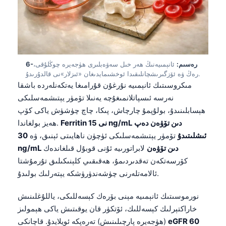
Euskara
Македонски јазик
Latviešu valoda
Galego
6-رەسىم:
ئانېمىيەنىڭ ھەر خىل سەۋەبلىرى ھۈجەيرە چوڭلۇقى،
অসমীয়া
رەڭ ۋە ئۆزگىرىشچانلىقىدا ئوخشىمايدىغان «ئىزلار»نى قالدۇرىدۇ.
සිංහල
مىكروسىتىك ئانېمىيە نۇرغۇن قۇرامىغا يەتكەنلەردە باشقا
نەرسە ئىسپاتلانمىغۇچە يەنىلا تۆمۈر يېتىشمەسلىكى
سنڌي
ھېسابلىنىدۇ، بولۇپمۇ چارچاش، پىكا، چاچ چۈشۈش ياكى كۆپ
پښتو
Ferritin نى 15 ng/mL دىن تۆۋەن دەپ
ھەيز بولغاندا.
ئىشلىتىدۇ
تۆمۈر يېتىشمەسلىكى ئۈچۈن ناھايىتى ئېنىق، ۋە
30
ng/mL دىن تۆۋەن
لابراتورىيە ئۇنى قوبۇل قىلغاندەك
Slovenčina
كۆرسەتكەن تەقدىردىمۇ، ھەقىقىي كلېنىكىلىق تۇرمۇشتا
Hrvatski
ئالامەتلەرنى چۈشەندۈرۈشكە يېتەرلىك بولىدۇ.
Suomi
نورموسىتىك ئانېمىيە مېنى بۆرەك كېسەللىكى، ياللۇغلىنىش
Қазақ тілі
خاراكتېرلىك كېسەللىك، ئۆتكۈر قان يوقىتىش ياكى ھېمولىز
Català
eGFR 60
(ھۈجەيرە پارچىلىنىش) تەرەپكە ئويلايدۇ. قاچانكى