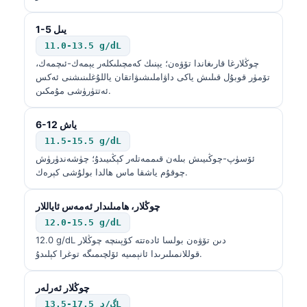
1-5 يىل
11.0-13.5 g/dL
چوڭلارغا قارىغاندا تۆۋەن؛ يېنىك كەمچىلىكلەر يېمەك-ئىچمەك،
تۆمۈر قوبۇل قىلىش ياكى داۋاملىشىۋاتقان ياللۇغلىنىشنى ئەكس
ئەتتۈرۈشى مۇمكىن.
6-12 ياش
11.5-15.5 g/dL
ئۆسۈپ-چوڭىيىش بىلەن قىممەتلەر كېڭىيىدۇ؛ چۈشەندۈرۈش
چوقۇم ياشقا ماس ھالدا بولۇشى كېرەك.
چوڭلار، ھامىلىدار ئەمەس ئاياللار
12.0-15.5 g/dL
12.0 g/dL دىن تۆۋەن بولسا ئادەتتە كۆپىنچە چوڭلار
قوللانمىلىرىدا ئانېمىيە ئۆلچىمىگە توغرا كېلىدۇ.
چوڭلار ئەرلەر
13.5-17.5 گ/دL