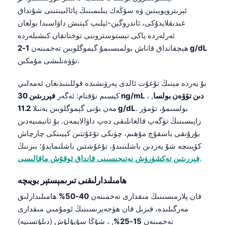
ئېرىتروپويىتىن ۋە سۆڭەك يىلىمىنىڭ پائالىيىتىنى شۇنداق
غىدىقلايدۇكى، ئاندروگېن-ئېلىپ كېتىش داۋاسىدا بولغان
ئەرلەردە ياكى تېستوستروننى توختاتقان كىشىلەردە
1-2 g/dL
ھېچقانداق قاناش بولمىسىمۇ گېموگلوبىن تەخمىنەن
تۆۋەنلىشى مۇمكىن.
بۇ يەردە مېنىڭ تۇغۇت ئالدى پەرۋىشىدە قوللىنىدىغان ئەمەلىي
فېررىتىن 30 ng/mL دىن تۆۋەن بولسا
, ،
كېسىم نۇقتام: ئەگەر
. بولسىمۇ، تۆمۈر
11.2 g/dL
مەن بۇنى گېموگلوبىن يەنىلا
زاپىسىنىڭ تۈگەپ قالغانلىقى دەپ داۋالايمەن. بۇ ئانېمىيەدىن
بۇرۇنقى باسقۇچ مۇھىم، چۈنكى تۇغۇتتىن كېيىنكى چارچاش
كۆپىنچە شۇ يەردىن باشلىنىدۇ، تۇغۇشتىن باشلىمايدۇ؛ بىزنىڭ
.
فېررىتىن تەكشۈرۈش نەتىجىسىنى قانداق ئوقۇش ماقالىسى
ھامىلىدارلىقنى تىرىمېستېر بويىچە
قان پلازمىسىنىڭ مىقدارى تەخمىنەن
40-50%
ھامىلىدارلىق
مەزگىلىدە، قىزىل قان ھۈجەيرىسىنىڭ ئومۇمىي مىقدارى
تەخمىنەن
15-25%
, ، شۇڭا سۇيۇلۇش (دىلۇتسىيە)