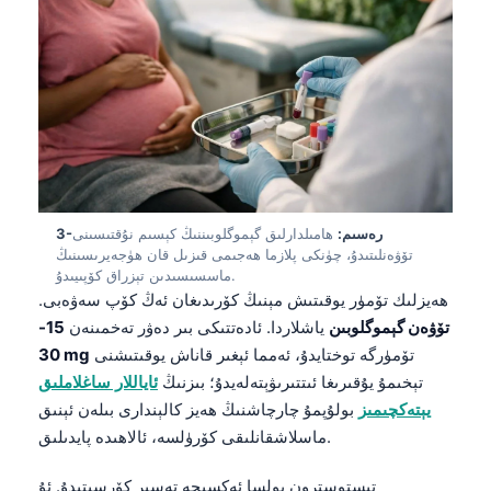
3-رەسىم:
ھامىلدارلىق گېموگلوبىننىڭ كېسىم نۇقتىسىنى
تۆۋەنلىتىدۇ، چۈنكى پلازما ھەجىمى قىزىل قان ھۈجەيرىسىنىڭ
ماسسىسىدىن تېزراق كۆپىيىدۇ.
ھەيزلىك تۆمۈر يوقىتىش مېنىڭ كۆرىدىغان ئەڭ كۆپ سەۋەبى.
تۆۋەن گېموگلوبىن
ياشلاردا. ئادەتتىكى بىر دەۋر تەخمىنەن
15-
تۆمۈرگە توختايدۇ، ئەمما ئېغىر قاناش يوقىتىشنى
30 mg
تېخىمۇ يۇقىرىغا ئىتتىرىۋېتەلەيدۇ؛ بىزنىڭ
ئاياللار ساغلاملىق
يېتەكچىمىز
بولۇپمۇ چارچاشنىڭ ھەيز كالېندارى بىلەن ئېنىق
ماسلاشقانلىقى كۆرۈلسە، ئالاھىدە پايدىلىق.
تېستوسترون بولسا ئەكسىچە تەسىر كۆرسىتىدۇ. ئۇ