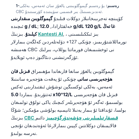
1-رەسىم:
بۇ رەسىم گېموگلوبىننى يالغۇز سان ئەمەس، بەلكى
CBC ئەندىزىسىنىڭ بىر قىسمى سۈپىتىدە كۆرسىتىدۇ.
كۆپىنچە تەجرىبىخانىلار دوكلات قىلىدۇ
گېموگلوبىن مىقدارىنى
; خەلقئارادا،,
12.0 g/dL 120 g/L غا تەڭ
g / dL
ئىچىدە
, ، بىز ئىككىلىسىنى
Kantesti AI
. بىزنىڭ
كېلىدۇ
نورماللاشتۇرىمىز، چۈنكى 127+ دۆلەتلەردىن كەلگەن بىمارلار
ھەمىشە CBC نى ئوخشىمىغان فورماتتا يوللاپ، بىرلىك
ئۆزگەرتىشنى دىئاگنوز دەپ ئويلايدۇ.
گېموگلوبىن يالغۇز سانغا قارىغاندا مۇھىمراق
قىزىل قان
ھۈجەيرىسى سانى
چۈنكى ئۇ پەقەت ھۈجەيرە سانىنىلا
ئەمەس، بەلكى ئوكسىگېن توشۇش ئىقتىدارىنى ئەكس
قىزىل قان ھۈجەيرىسى
5.0 x10^12/L
ئەتتۈرىدۇ. بىماردا
بولسىمۇ، ئەگەر ئۇ ھۈجەيرىلەر كىچىك ياكى تولۇق تولمىغان
بولسا، ئۇنداقتا ئۇ بىمار يەنىلا ئانېمىيە بولۇشى مۇمكىن؛ شۇڭا
CBC قىسقارتىلمىلىرىنى چۈشەندۈرگۈچىمىز
دائىم
بىزنىڭ
قالايمىقان دوكلاتتىن كېيىن بىمارلارغا ئەۋەتىدىغان تۇنجى
نەرسە بولىدۇ.