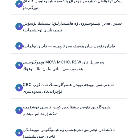
يېڭى تۇغۇلغان دەۋردىن چوڭراق ياشقىچە ھېموگلوبىن قانداق
ئۆزگىرىدۇ
جىنس، ھەيز، تېستوسترون ۋە ھامىلىدارلىق: نېمىشقا بۆسۈش
قىممەتلىرى ئوخشىمايدۇ
قاچان تۆۋەن سان ھەقىقەتەن ئانېمىيە — قاچان بولمايدۇ
ھېموگلوبىننى MCV، MCHC، RDW ۋە قىزىل قان
ھۈجەيرىسى سانى بىلەن بىللە ئوقۇڭ
CBC ئەندىزىسى بويىچە تۆۋەن ھېموگلوبىننىڭ ئەڭ كۆپ
ئۇچرايدىغان سەۋەبلىرى
ھېموگلوبىن تۆۋەن چىققاندىن كېيىن قايسى قوشۇمچە
تەكشۈرۈشلەر مۇھىم
ئالامەتلەر، ئېغىرلىق دەرىجىسى ۋە ھېموگلوبىن تۆۋەنلىكى
قاچان جىددىيلىشىدۇ