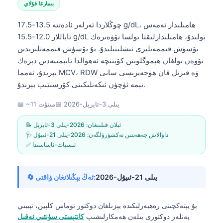
بىمارغا قۇلاي
چوڭلاردا ئەرلەر ئادەتتە 13.5-17.5 g/dL، ھامىلىدار ئەمەس
ئاياللار 12.0-15.5 g/dL بولىدۇ، ھامىلىدارلىقتا بولسا تۆۋەنرەك
بۆسۈش قىممەتلىرى ئىشلىتىلىدۇ. بۇ بۆسۈش قىممەتلىرىدىن
تۆۋەن بولغان ھېموگلوبىن كۆپىنچە ئەھۋالدا ئانېمىيەدىن دېرەك
بېرىدۇ، ئەمما MCV، RDW ۋە قىزىل قان ھۈجەيرىسى سانى
نېمە ئۈچۈن ئىكەنلىكىنى كۆرسىتىپ بېرىدۇ.
2026-يىلى 3-ئاپرېل
📅
📖 ~11 مىنۇت
📝 ئېلان قىلىنغان:
2026-يىلى 3-ئاپرېل
🩺 داۋالاش جەھەتتىن تەكشۈرۈلگەن:
2026-يىلى 21-ئىيۇل
✅ ئىسپات-ئاساسىدا
2026-يىلى 21-ئىيۇل
🔄 ئەڭ يېڭىلانغان ۋاقتى:
بۇ يېتەكچىنى رەھبەرلىكىدە يېزىلغان
دوكتور توماس كلېين، تېببىي
پەنلەر دوكتورى
بىلەن ھەمكارلىشىپ
كانتېستى سۈنئىي ئەقىل