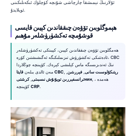
ئۇلارنىڭ نېمىشقا چارچاشى شۇنچە كۈچلۈك ئىكەنلىكىنى
తెలుగు
ئويلايدۇ.
मराठी
ھېموگلوبىن تۆۋەن چىققاندىن كېيىن قايسى
اردو
قوشۇمچە تەكشۈرۈشلەر مۇھىم
বাংলা
Shqip
ھەمگلوبىن تۆۋەن چىققاندىن كېيىن، كېيىنكى تەكشۈرۈشلەر
ئادەتتىكى تەكشۈرۈش تىزىملىكىگە ئەگىشىشتىن كۆرە، CBC
Magyar
نىڭ ئەندىزىسىگە ماس كېلىشى كېرەك. كۆپىنچە چوڭلاردا
Slovenščina
رېتىكۇلوسىت سانى
,
فېررىتىن
,
,
قايتا CBC
مەن ئالدى بىلەن
한국어
, ، ھەمدە
كرىئىتىнин
ترانسفېررىن تويۇنۇش نىسبىتى
,
.
CRP
كۆپىنچە
Polski
Lietuvių kalba
Русский
ქართული
Čeština