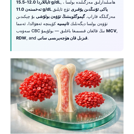
, ، ھامىلىدارلىق مەزگىلىدە بولسا
ئاياللاردا 12.0-15.5 g/dL
تەخمىنەن 11.0 g/dL ياكى ئۇنىڭدىن يۇقىرى
ئۈچ ئايلىق
مەزگىلگە قاراپ.
گېموگلوبىننىڭ تۆۋەن بولۇشى
بۇ چېكىدىن
تۆۋەن بولسا دېگەنلىك
ئانېمىيە
كۆپىنچە ئەھۋالدا، ئەمما
,
MCV
سەۋەب CBC نىڭ قالغان قىسمىغا باغلىق — بولۇپمۇ
.
قىزىل قان ھۈجەيرىسى سانى
, and
RDW