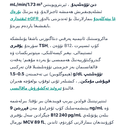
mL/min/1.73 m² دىن تۆۋەنلەيدۇ
, ، ئېرىتروپويىتىن
O‘zbekcha
ئىشلەپچىقىرىش ھەمىشە ئاجىزلايدۇ، ۋە بىزنىڭ
بۆرەك
Українська
ئىقتىدارى eGFR غا يېتەكلەيدۇ
بىمارلارنىڭ بۇ ئەندىزىنى بالدۇر
አማርኛ
بايقىشىغا ياردەم بېرىدۇ.
Kiswahili
ماكروسىتىك ئانېمىيە پەرقىي دىئاگنوزنى باشقا يۆنىلىشكە
ភាសាខ្មែរ
, ، تۆۋەن B12، كۆپ ئىسپىرت
يۇقىرى TSH
سۈرىدۇ.
ဗမာစာ
ئىستېمالى، بېغىر كېسەللىكى، مېتوتىرىكسات ۋە
گىدروكىئۇرېيەنىڭ ھەممىسى بۇ يەردە مۇھىم؛ پەقەت
ไทย
قالقانسىمان بەز خىزمىتى تۆۋەنلىشىلا قان تەركىبى
Tagalog
(ھېموگلوبىن) نى تەخمىنەن
0.5-1.5 g/dL تۆۋەنلىتىپ
Tiếng Việt
قويۇشى مۇمكىن.
, ، كىشىلەر ئۇنى ئوقۇپ بولغۇچە ھەيران
.
قالىدۇ
تىروئىد تەكشۈرۈش ماقالىسى
Bahasa Melayu
മലയാളം
ئىنتېرنېتنىڭ قولدىن بېرىپ قويىدىغان بىر نۇقتا: بىرلەشمە
ಕನ್ನಡ
ۋە
فېررىتىن 9 ng/mL
يېتىشمەسلىك كۆپ ئۇچرايدۇ. مەن
بىلەن پۈتۈنلەي
B12 240 pg/mL
چېگرادىن سەل يۇقىرى
ગુજરાતી
, كۆرۈنىدىغان بىمارلارنى كۆردۈم، ئاندىن
MCV 89 fL
نورمال
தமிழ்