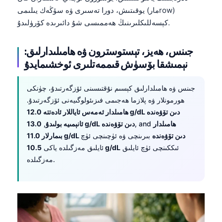
يوقىتىش، دورا تەسىرى ۋە سۆڭەك يىلىمى (مارrow)
كېسەللىكلىرىنىڭ ھەممىسى شۇ دائىرىدە كۆرۈلىدۇ.
جىنس، ھەيز، تېستوسترون ۋە ھامىلىدارلىق:
نېمىشقا بۆسۈش قىممەتلىرى ئوخشىمايدۇ
جىنس ۋە ھامىلدارلىق كېسىم نۇقتىسىنى ئۆزگەرتىدۇ، چۈنكى
ھورمونلار ۋە پلازما ھەجىمى فىزىئولوگىيەنى ئۆزگەرتىدۇ.
ھامىلدار ئەمەس ئاياللار ئادەتتە 12.0 g/dL دىن تۆۋەندە
ھامىلدار
, and
13.0 g/dL دىن تۆۋەندە
ئانېمىيە بولىدۇ
,
بىمارلار 11.0 g/dL دىن تۆۋەندە
بىرىنچى ۋە ئۈچىنچى ئۈچ
ئىككىنچى ئۈچ ئايلىق
10.5 g/dL
ئايلىق مەزگىلدە ياكى
مەزگىلدە.