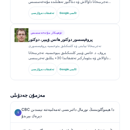
تەجرىبىخانا داۋالاش ۋە دىئاگنوز تەھلىلىدە مۇتەخەسسىس
بولغان، ئىدارە تەستىقلىغان كلىنىكىلىق پاتولوگ. ئۇ كلىنىكىلىق
خىمىيە ساھەسىدە ئالاھىدە گۇۋاھنامىلەرگە ئىگە بولۇپ،
Google ئالىمى
تەتقىقات دەرۋازىسى
كلىنىكىلىق ئەمەلىيەتتە بىئوماركىر گۇرۇپپىلىرى ۋە تەجرىبىخانا
تەھلىلى توغرىسىدا كۆپ قېتىم ئېلان قىلغان.
تۆھپىكار مۇتەخەسسىس
پروفېسسور دوكتور ھانس ۋېبېر، دوكتور
تەجرىبىخانا تېبابىتى ۋە كلىنىكىلىق بىئوخىمىيە پروفېسسورى
پروف. د. خانس ۋېبېر كلىنىكىلىق بىيوخىمىيە، تەجرىبىخانا
داۋالاش ۋە بىئوماركىر تەتقىقاتىدا 30+ يىللىق تەجرىبىسى
بىلەن تونۇلغان. گېرمانىيە كلىنىكىلىق خىمىيە جەمئىيىتىنىڭ
سابىق رەئىسى بولغان ئۇ دىئاگنوز گۇرۇپپا تەھلىلى،
Google ئالىمى
تەتقىقات دەرۋازىسى
بىئوماركىرنى ئۆلچەملەشتۈرۈش ۋە AI ياردەملىك تەجرىبىخانا
داۋالاشىغا ئەھمىيەت بېرىدۇ.
مەزمۇن جەدۋىلى
CBC دا ھېموگلوبىننىڭ نورمال دائىرىسى ئەمەلىيەتتە نېمىدىن
دېرەك بېرىدۇ