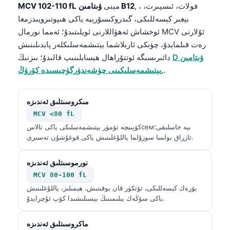
, ، فولات، ئىسپىرت،
ۋىتامىن B12
مېنى
MCV 102-110 fL
بېغىر كېسەللىكى، گىدروكىسۇرېيە ياكى ھىپوتىرويىدزمغا
ئوخشاش ئەھۋاللارنى ئويلىتىدۇ؛ ئەمما نورمال MCV ئۇلارنى
رەت قىلمايدۇ، چۈنكى ئارىلاشما يېتىشمەسلىكلەر پايدىلىنىش
D ۋىتامىن
دائىرىسىگە ئوتتۇراھال ھېسابلىنىپ قالىدۇ؛ بىزنىڭ
.
يېتىشمەسلىكىنى چۈشەندۈرگۈچىسىدە كۆرۈڭ.
مىكروسىتلىق ئەندىزە
MCV <80 fL
كۆپىنچە تۆمۈر يېتىشمەسلىكى ياكى تالاسсемىيە خاسلىقى؛
ئازراق بولسا سوزۇلما ياللۇغلىنىش ياكى قوغۇشۇن تەسىرى.
نورموسىتلىق ئەندىزە
MCV 80-100 fL
بۆرەك كېسەللىكى، ئۆتكۈر قان يوقىتىش، ھېمىلىز، ياللۇغلىنىش
ياكى سۆڭەك يىلىمىنىڭ بېسىلىشىدا كۆپ ئۇچرايدۇ.
ماكروسىتلىق ئەندىزە