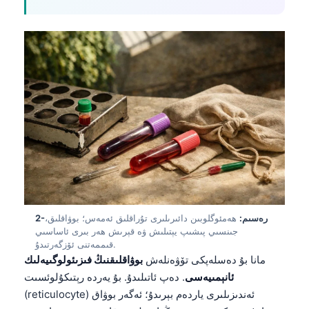
2-رەسىم:
ھەمئوگلوبىن دائىرىلىرى تۇراقلىق ئەمەس؛ بوۋاقلىق،
جىنسىي پىشىپ يېتىلىش ۋە قېرىش ھەر بىرى ئاساسىي
قىممەتنى ئۆزگەرتىدۇ.
مانا بۇ دەسلەپكى تۆۋەنلەش
بوۋاقلىقنىڭ فىزىئولوگىيەلىك
ئانېمىيەسى
. دەپ ئاتىلىدۇ. بۇ يەردە رېتىكۇلوئسىت
(reticulocyte) ئەندىزىلىرى ياردەم بېرىدۇ؛ ئەگەر بوۋاق