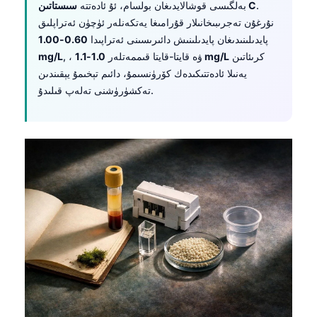
.
سىستاتىن C
بەلگىسى قوشالايدىغان بولسام، ئۇ ئادەتتە
نۇرغۇن تەجرىبىخانىلار قۇرامىغا يەتكەنلەر ئۈچۈن ئەتراپلىق
پايدىلىنىدىغان پايدىلىنىش دائىرىسىنى ئەتراپىدا
0.60-1.00
كرىئاتىن
1.0-1.1 mg/L
, ، ۋە قايتا-قايتا قىممەتلەر
mg/L
يەنىلا ئادەتتىكىدەك كۆرۈنسىمۇ، دائىم تېخىمۇ يېقىندىن
تەكشۈرۈشنى تەلەپ قىلىدۇ.