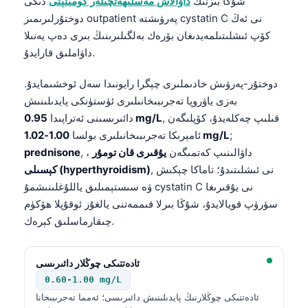
شۇڭا بىزنىڭ
داۋالاش مەسلىھەتچىلەر كومىتېتى
دىكى
دوختۇرلىرىمىز outpatient پەرۋىشتە cystatin C نى ئەڭ
كۆپ ئىشلىتىلمەيدىغان بۆرەك بەلگىلىرىنىڭ بىرى دەپ يەنىلا
داۋاملىق قارايدۇ.
دوختۇر-پەرۋىش خادىملىرى چېگرا رايونىدا سەل ئوخشىمايدۇ.
بەزى ياۋروپا تەجرىبىخانىلىرى ئۈستۈنكى پايدىلىنىش
, قىلىپ چەكلەيدۇ، كۆپلىگەن
0.95 mg/L
دائىرىسىنى ئەتراپىدا
;
1.00-1.02 mg/L
ئامېرىكا تەجرىبىخانىلىرى بولسا
, ، داۋالىنىپ كەتمىگەن
يۇقىرى قان تومۇر
prednisone
, نى ئىشلىتىدۇ؛ تاماكا چېكىش
كېسىلى (hyperthyroidism)
ۋە سىستېمىلىق ياللۇغلىنىشمۇ cystatin C نى يۇقىرىغا
سۈرۈپ قويالايدۇ، شۇڭا بىرلا قىممەتنى يالغۇز ئوقۇپلا ھۆكۈم
چىقارماسلىق كېرەك.
ئادەتتىكى چوڭلار دائىرىسى
0.60-1.00 mg/L
ئادەتتىكى چوڭلارنىڭ پايدىلىنىش دائىرىسى؛ ئەمما تەجرىبىخانا