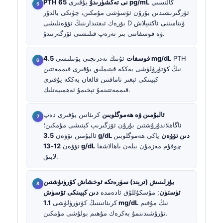
كالتسىي
65 pg/mL
PTH نى تەكشۈرىدۇ
يۇقىرى
ئۆزگىرىشىدىن بۇرۇن ئۆسۈشى مۇمكىن، چۈنكى بالدۇر
بۆرەك ئىقتىدارىنىڭ تۆۋەنلىشى D ۋىتامىننى ئاكتىپلاش
ۋە فوسفاتنى بىر تەرەپ قىلىشنى ئۆزگەرتىدۇ.
PTH
4.5 mg/dL
فوسفات
ئۇنىڭ تەدرىجىي يۆنىلىشى
نىڭ كۆتۈرۈلۈشى يەككە قېتىملىق يۇقىرى قىممەتتىن
كېيىنكى ئېغىر تاماقتىن قالغان يەككە يۇقىرى
قىممەتتىنمۇ تېخىمۇ ئەھمىيەتلىك.
ئالبۇمىن ۋە ھەموگلوبىن
كرىئاتىن يۇقىرى دەپ
ئاگاھلاندۇرۇشتىن بۇرۇن ئۆزگىرىپ كېتىشى مۇمكىن؛
3.5 g/dL دىن تۆۋەن
ياكى ھەموگلوبىن
ئالبۇمىن تۆۋەن
چوقۇم مەزمۇن بىلەن باھالاشقا
12-13 g/dL
تۆۋەن
لايىق.
يۈزلىنىش (ترېند) سۈرەتكە ئوخشاش كۆرۈنۈشتىن
ئۈستۈن
; مۇسكۇللۇق ئادەمدە
دىن كېيىنكى ئۆسۈش
نىڭ مۇقىم
1.1 mg/dL
كرىئاتىننىڭ كۆتۈرۈلۈشى
تۇرۇشىدىنمۇ بەكرەك مۇھىم بولۇشى مۇمكىن.