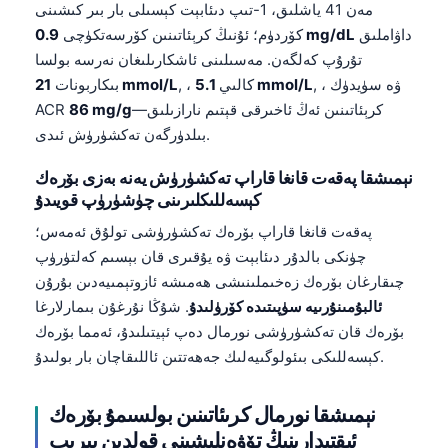
مەن 41 ياشلىق، 1-تىپ دىئابېت كېسىلى بار بىر كىشىنى
داۋاملىق
0.9 mg/dL
كۆردۈم؛ ئۇنىڭ كرېئاتىنىن كۆرسەتكۈچى
تۇرۇپ كەلگەن. مەسىلىنى ئاشكارىلىغان نەرسە بولسا
, ، ۋە سۈيدۈك
5.1 mmol/L
, ، كالىي
21 mmol/L
بىكاربونات
—كرېئاتىنىن ئەڭ ئاخىرقى قېتىم نارازىلىق
86 mg/g
ACR
بىلدۈرگەن تەكشۈرۈش ئىدى.
نېمىشقا پەقەت قانغا قاراپ تەكشۈرۈش يەنە بەزى بۆرەك
كېسەللىكلىرىنى چۈشۈرۈپ قويىدۇ
پەقەت قانغا قاراپ بۆرەك تەكشۈرۈشى تولۇق ئەمەس؛
چۈنكى بالدۇر دىئابېت ۋە يۇقىرى قان بېسىم كەلتۈرۈپ
چىقارغان بۆرەك زەخىملىنىشى ھەمىشە ئازوتېمىيەدىن بۇرۇن
ئالبۇمىنۇرىيە سۈپىتىدە كۆرۈلىدۇ
. شۇڭا نۇرغۇن بىمارلارغا
بۆرەك قان تەكشۈرۈشى نورمال دەپ ئېيتىلىدۇ، ئەمما بۆرەك
كېسەللىكى بىئولوگىيەلىك جەھەتتىن ئاللىقاچان بار بولىدۇ.
نېمىشقا نورمال كرىئاتىنىن بولسىمۇ بۆرەك
ئىقتىدارىنىڭ تۆۋەنلىشىنى قولدىن بېرىپ