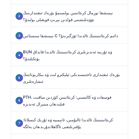
نېمىشقا نورمال كرىئاتىنىن بولسىمۇ بۆرەك ئىقتىدارىنىڭ
تۆۋەنلىشىنى قولدىن بېرىپ قويغىلى بولىدۇ؟
نېمىشقا سىستاتىن C دائىم كرىئاتىنىننىڭ ئالدىدا ئۆزگىرىدۇ؟
BUN ۋە ئۇرىيە ئەندىزىلىرى كرىئاتىنىننىڭ ئالدىدا قانداق
يۆتكىلىدۇ؟
بۆرەك ئىقتىدارى تاختىسىدىكى ئېلېكترو لىت ۋە بىكاربوناتنىڭ
ئىشارەتلىرى
PTH، فوسفات ۋە كالتسىي: كرىئاتىنىن كۆزدىن ساقىت
قىلىدىغان مىنېرال ئەندىزە
كرىئاتىنىننىڭ ئالدىدا ئالبۇمىن، ئانېمىيە ۋە ئۇرىك كىسلاتا:
يۇقىرىلىقنى ئاگاھلاندۇرىدىغان بەلگە