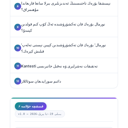
نېمىشقا بۆرەك تاختىسىنىڭ ئەندىزىلىرى بىرلا سانغا قارىغاندا
مۇھىمراق؟
نورمال بۆرەك قان تەكشۈرۈشىدە ئەڭ كۆپ كىم قولدىن
كېتىدۇ؟
'نورمال' بۆرەك قان تەكشۈرۈشىدىن كېيىن نېمىنى تەلەپ
قىلىش كېرەك؟
Kantesti تەتقىقات نەشرلىرى ۋە نەقىل خاتىرىسى
دائىم سورايدىغان سوئاللار
⚡ قىسقىچە خۇلاسە
2026-يىلى 19-ئاپرېل
v1.0 —