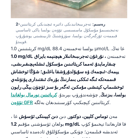
2-رەسىم:
تەجرىبىخانىدىكى دائىرە ئىچىدىكى كرېئاتىنىن
نەتىجىسىمۇ مۇسكۇل ماسسىسى تۆۋەن بولسا ياكى ئاساسىي
قىممەت ئۆزگەرگەن بولسا، سۈزۈشنىڭ ئازىيىشىنى يوشۇرۇپ
قويىدۇ.
كرېئىتىنىن 1.0 mg/dL بولسا تەخمىنەن 88.4 µmol/L غا تەڭ.
تەخمىنەن
، نۇرغۇن تەجرىبىخانىلار ھېچنېمە بايراق
1.0 mg/dL
چىقارمايدۇ. ئەمما كرېئاتىنىن مۇسكۇل ئىشلەپچىقىرىشى،
يېمەك-ئىچمەك ۋە سۇيۇلدۇرۇشقا باغلىق؛ شۇڭا ئوخشاش
قىممەتكە ئىگە ئىككى بىمارنىڭ بۆرەك ئىقتىدارى پۈتۈنلەي
ئوخشىماپ كېتىشى مۇمكىن. ئەگەر بۇ سىز ئۈچۈن يېڭى رايون
بولسا، بىزنىڭ
, چۈشەندۈرۈپ بېرىدۇ.
كرياتىنىن نورمال بولغاندا
كرېئاتىنىن كېچىكىپ كۆرسىتىدىغان بەلگە.
تۆۋەن GFR
، مەن
توماس كلېين، دوكتور
, دىن
دىن كېيىنكى ئۆسۈش
غا
قا قارىغاندا تېخىمۇ كۆپ
1.2 mg/dL
بولغان ئۆسۈشنى مۇقىم
ئەندىشە قىلىمەن؛ چۈنكى مۇسكۇللۇق ئادەمدە ئاساسىي