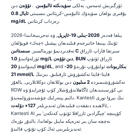
ئۆزگىرىش ئەمەس، بەلكى
سۈيدىكتە ئالبۇمىن
. .
تۆۋەن
دىن
يۇقىرى بولغان سۈيدۈك ئالبۇمىن-كرېئاتىن نىسبىتى
ئايال 0.8
زەرداب كرىئاتىن.
mg/dL
2026-يىلغا قەدەر
2026-يىلى 19-ئاپرېل
, ۋە تەجرىبىخانىدا
ئۇنىڭ يېنىغا خاتىرجەم قىلىدىغان يېشىل «چەك» قويۇلغان
سىرتقا قاراپ ئازراق
سىستاتىن C
تەقدىردىمۇ نورمالسىز.
ئازراق ئۆتۈپ
BUN
,
1.0 mg/L دىن تۆۋەن
ئۆرلەۋاتىدۇ
بىكاربونات
ئولتۇرۇپ تۇرىدۇ
20-
, and
20 mg/dL
كېتىۋاتىدۇ
قايتا-قايتا تەكشۈرۈش ئارقىلىق. بىزنىڭ
21 mmol/L
تەكشۈرۈشىمىزدە
2 مىليون
دىن يوللانغان دوكلاتلارنى. يالغۇز
RDW نى كۆرسىتىدىغان ئاگاھلاندۇرۇشلار كۆپ ئۇچرايدۇ ۋە
دائىم يېتەرلىك چۈشەندۈرۈلمەيدۇ. Kantesti نىڭ نېرۋا تورى
, ،
ئالاھىدە دىققەت قىلىدىغان ئەندىزىلەر
127+ دۆلەت
Kantesti AI كۆپىنچە 'چېگرادىن ئازراقلا ئۆتۈپ كەتكەن' بىر
نەچچە سان بىر تەرەپكە مايىل بولغاندا، بالدۇر بۆرەك
ئەندىزىلىرىنى ئەڭ كۆپ تۇتۇپ قالىدۇ.