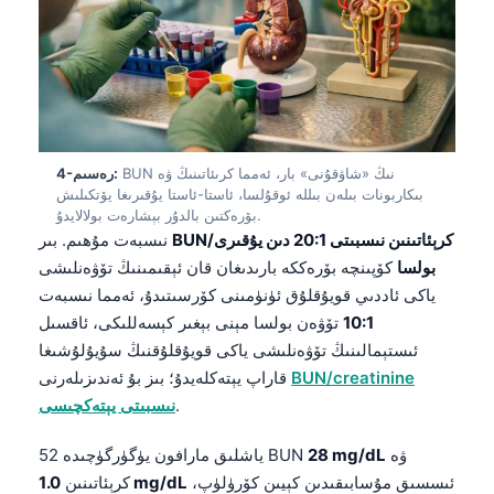
BUN نىڭ «شاۋقۇنى» بار، ئەمما كرىئاتىنىڭ ۋە
4-رەسىم:
بىكاربونات بىلەن بىللە ئوقۇلسا، ئاستا-ئاستا يۇقىرىغا يۆتكىلىش
بۆرەكتىن بالدۇر بېشارەت بولالايدۇ.
BUN/كرېئاتىنىن نىسبىتى 20:1 دىن يۇقىرى
نىسبەت مۇھىم. بىر
بولسا
كۆپىنچە بۆرەككە بارىدىغان قان ئېقىمىنىڭ تۆۋەنلىشى
ياكى ئاددىي قويۇقلۇق ئۈنۈمىنى كۆرسىتىدۇ، ئەمما نىسبەت
10:1
تۆۋەن بولسا مېنى بېغىر كېسەللىكى، ئاقسىل
ئىستېمالىنىڭ تۆۋەنلىشى ياكى قويۇقلۇقنىڭ سۇيۇلۇشىغا
BUN/creatinine
قاراپ يېتەكلەيدۇ؛ بىز بۇ ئەندىزىلەرنى
.
نىسبىتى يېتەكچىسى
ۋە
28 mg/dL
52 ياشلىق مارافون يۈگۈرگۈچىدە BUN
ئىسسىق مۇسابىقىدىن كېيىن كۆرۈلۈپ،
1.0 mg/dL
كرېئاتىنىن