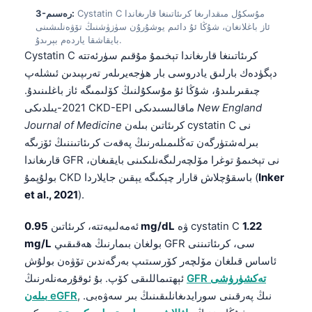
Cystatin C مۇسكۇل مىقدارىغا كرىئاتىنغا قارىغاندا
3-رەسىم:
ئاز باغلانغان، شۇڭا ئۇ دائىم يوشۇرۇن سۈزۈشنىڭ تۆۋەنلىشىنى
بايقاشقا ياردەم بېرىدۇ.
Cystatin C كرىئاتىنغا قارىغاندا تېخىمۇ مۇقىم سۈرئەتتە
دېگۈدەك بارلىق يادروسى بار ھۈجەيرىلەر تەرىپىدىن ئىشلەپ
چىقىرىلىدۇ، شۇڭا ئۇ مۇسكۇلنىڭ كۆلىمىگە ئاز باغلىنىدۇ.
New England
2021-يىلدىكى CKD-EPI ماقالىسىدىكى
كرىئاتىن بىلەن cystatin C نى
Journal of Medicine
بىرلەشتۈرگەن تەڭلىمىلەرنىڭ پەقەت كرىئاتىننىڭ ئۆزىگە
قارىغاندا GFR نى تېخىمۇ توغرا مۆلچەرلىگەنلىكىنى بايقىغان،
Inker
بولۇپمۇ CKD باسقۇچلاش قارار چېكىگە يېقىن جايلاردا (
et al., 2021
).
1.22
ۋە cystatin C
0.95 mg/dL
ئەمەلىيەتتە، كرىئاتىن
بولغان بىمارنىڭ ھەقىقىي GFR سى، كرىئاتىننى
mg/L
ئاساس قىلغان مۆلچەر كۆرسىتىپ بەرگەندىن تۆۋەن بولۇش
GFR تەكشۈرۈشى
ئېھتىماللىقى كۆپ. بۇ ئوقۇرمەنلەرنىڭ
, نىڭ پەرقىنى سورايدىغانلىقىنىڭ بىر سەۋەبى.
بىلەن eGFR