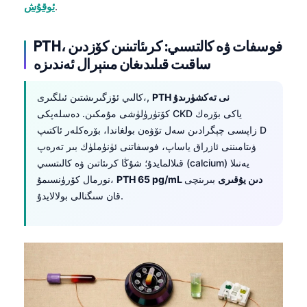
Euskara
.
ئوقۇش
Македонски јазик
PTH، فوسفات ۋە كالتسىي: كرىئاتىنىن كۆزدىن
Latviešu valoda
ساقىت قىلىدىغان مىنېرال ئەندىزە
Galego
অসমীয়া
PTH نى تەكشۈرىدۇ
كالىي ئۆزگىرىشتىن ئىلگىرى،,
كۆتۈرۈلۈشى مۇمكىن. دەسلەپكى CKD ياكى بۆرەك
සිංහල
زاپىسى چېگرادىن سەل تۆۋەن بولغاندا، بۆرەكلەر ئاكتىپ D
سنڌي
ۋىتامىننى ئازراق ياساپ، فوسفاتنى ئۈنۈملۈك بىر تەرەپ
پښتو
قىلالمايدۇ؛ شۇڭا كرىئاتىن ۋە كالىتسىي (calcium) يەنىلا
PTH 65 pg/mL دىن يۇقىرى
بىرىنچى
نورمال كۆرۈنسىمۇ،
قان سىگنالى بولالايدۇ.
Slovenčina
Hrvatski
Suomi
Қазақ тілі
Català