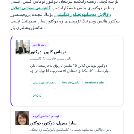
بۇ يېتەكچىنى رەھبەرلىكىدە يېزىلغان
دوكتور توماس كلېين، تېببىي
پەنلەر دوكتورى
بىلەن ھەمكارلىشىپ
كانتېستى سۈنئىي ئەقىل
داۋالاش مەسلىھەتچىلەر كېڭىشى
, بۇنىڭ ئىچىدە پروفېسسور
دوكتور ھانس ۋېبېرنىڭ تۆھپىلىرى ۋە دوكتور سارا مىچېلنىڭ تېببىي
تەكشۈرۈشلىرى بار.
باش ئاپتور
توماس كلېين، دوكتور
كانتېستى AI باش تېببىي خادىمى
دوكتور توماس كلاین 15 يىلدىن ئارتۇق تەجرىبىسى بار،
تەجرىبىخانا تېبابىتى ۋە AI ياردەملىك كلىنىكىلىق تەھلىل
ساھەسىدە مۇتەخەسسىس، تاختا تەرىپىدىن گۇۋاھنامە ئالغان
كلىنىكىلىق گېماتولوگ ۋە ئىچكى كېسەللىكلەر دوختۇرى.
Academia.edu
Google ئالىمى
تەتقىقات دەرۋازىسى
Kantesti AI دا باش دوختۇر (Chief Medical Officer)
بولۇش سۈپىتى بىلەن، ئۇ خاس ئىگىدارچىلىقتىكى نېرۋا
ORCID
تورىنىڭ داۋالاش توغرىلىقىغا كلىنىكىلىق نازارەت قىلىدۇ.
دوكتور كلاین بىئوماركىرنى ئىزاھلاش ۋە تەجرىبىخانا دىئاگنوزى
توغرىسىدا تەجرىبىخانا تېبابىتى ھەققىدە كۆپ قېتىم ماقالە
ئېلان قىلغان.
تېببىي تەكشۈرگۈچى
سارا مىچېل، دوكتور، دوكتور
باش داۋالاش مەسلىھەتچىسى - كلىنىكىلىق پاتولوگىيە ۋە ئىچكى