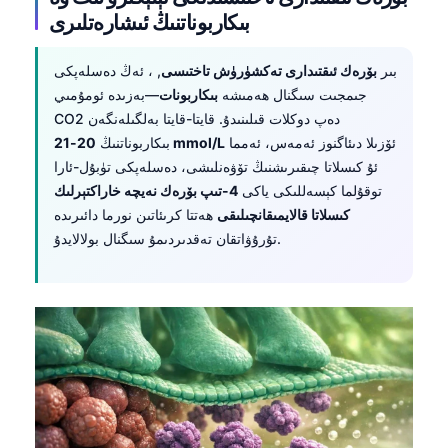
بىكاربوناتنىڭ ئىشارەتلىرى
بىر
بۆرەك ئىقتىدارى تەكشۈرۈش تاختىسى
, ، ئەڭ دەسلەپكى
جىمجىت سىگنال ھەمىشە
بىكاربونات
—بەزىدە ئومۇمىي
CO2 دەپ دوكلات قىلىنىدۇ. قايتا-قايتا بەلگىلەنگەن
ئۆزىلا دىئاگنوز ئەمەس، ئەمما
20-21 mmol/L
بىكاربوناتنىڭ
ئۇ كىسلاتا چىقىرىشنىڭ تۆۋەنلىشى، دەسلەپكى تۈبۇل-ئارا
توقۇلما كېسەللىكى ياكى
4-تىپ بۆرەك نەيچە خاراكتېرلىك
كىسلاتا قالايمىقانچىلىقى
ھەتتا كرىئاتىن نورما دائىرىدە
تۇرۇۋاتقان تەقدىردىمۇ سىگنال بولالايدۇ.