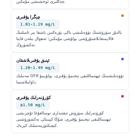
چەكلىرى ئوخشىشى مۇمكىن.
چېگرا يۇقىرى
1.01-1.19 mg/L
بالدۇر سۈزۈشنىڭ تۆۋەنلىشى ياكى بۆرەكتىن باشقا بىر ئامىلنىڭ
قالايمىقانلاشتۇرۇشى بولۇشى مۇمكىن؛ ئەھۋال بىلەن قايتا
تەكشۈرۈڭ.
ئېنىق يۇقىرىلاشقان
1.20-1.49 mg/L
مەنىلىك GFR تۆۋەنلىشىنىڭ ئېھتىماللىقى تېخىمۇ يۇقىرى، بولۇپمۇ
داۋاملاشسا.
كۆرۈنەرلىك يۇقىرى
≥1.50 mg/L
كۆرۈنەرلىك سۈزۈش ئىقتىدارى توسالغۇغا ئۇچرىشى
ئېھتىماللىقى تېخىمۇ يۇقىرى، شۇڭا كېيىنكى تەكشۈرۈشنى
كېچىكتۈرمەسلىك كېرەك.