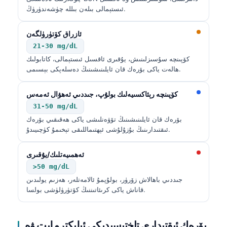
ئىستېمالى بىلەن بىللە چۈشەندۈرۈڭ.
ئازراق كۆتۈرۈلگەن
21-30 mg/dL
كۆپىنچە سۇسىزلىنىش، يۇقىرى ئاقسىل ئىستېمالى، كاتابولىك
ھالەت ياكى بۆرەك قان ئايلىنىشىنىڭ دەسلەپكى بېسىمى.
كۆپىنچە رېئاكسىيەلىك بولۇپ، جىددىي ئەھۋال ئەمەس
31-50 mg/dL
بۆرەك قان ئايلىنىشىنىڭ تۆۋەنلىشى ياكى ھەقىقىي بۆرەك
ئىقتىدارىنىڭ بۇزۇلۇشى ئېھتىماللىقى تېخىمۇ كۈچىيىدۇ.
ئەھمىيەتلىك/يۇقىرى
>50 mg/dL
جىددىي باھالاش زۆرۈر، بولۇپمۇ ئالامەتلەر، ھەزىم يولىدىن
قاناش ياكى كرىئاتىننىڭ كۆتۈرۈلۈشى بولسا.
بۆرەك ئىقتىدارى تاختىسىدىكى ئېلېكترو لىت ۋە