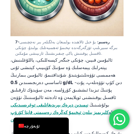
简体中文
Română
Türkçe
Ελληνικά
7-رەسىم:
بۇ خىل ئالاھىدە بولمىغان بەلگىلەر بىر نەچچىسى
Português
بىرگە سىيرىلىپ ئۆزگەرگەندە تېخىمۇ ئەھمىيەتلىك بولىدۇ، چۈنكى
ئاقسىل يوقىتىش ياكى چىقىرىشنىڭ ئازىيىشى مۇمكىن.
Español
ئالبۇمىن قىيىن، چۈنكى جىگەر كېسەللىكى، ياللۇغلىنىش،
Italiano
يېتەرلىك يېمەسلىك ۋە سۇنىڭ كۆپىيىپ كېتىشى ئۇنى
ھەممىسى تۆۋەنلىتىۋېتىدۇ. شۇنداقتىمۇ، ئالبۇمىن بىمارنىڭ
עִבְרִית
دىن كۆپ تۆۋەنلەپ، پۇت-
0.5 g/dL
ئاساسىي دەرىجىسىدىن
Français
پۇتنىڭ تىزىدا ئىششىق كۆرۈلسە، مەن سۈيدۈك ئارقىلىق
العربية
ئاقسىل يوقىتىشنى ئويلايمەن ۋە ئادەتتە ئالبۇمىننىڭ تۆۋەن
بولۇشىنىڭ
نېمىدىن دېرەك بېرىدىغانلىقى توغرىسىدىكى
Deutsch
بۆلەكلىرىمىز بىلەن تېخىمۇ كەڭرەك رەسىمنى قايتا كۆرۈپ
English
.
چىقىمەن.
ئۇيغۇرچە
بۆرەك كېسەللىكىدىن كېلىپ چىققان ئانېمىيە ئادەتتە كېيىنرەك