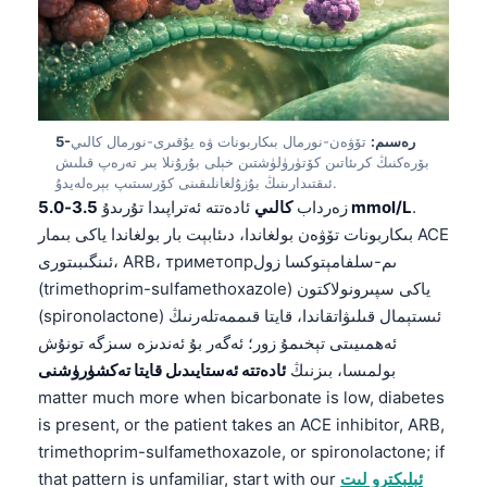
5-رەسىم:
تۆۋەن-نورمال بىكاربونات ۋە يۇقىرى-نورمال كالىي
بۆرەكنىڭ كرىئاتىن كۆتۈرۈلۈشتىن خېلى بۇرۇنلا بىر تەرەپ قىلىش
ئىقتىدارىنىڭ بۇزۇلغانلىقىنى كۆرسىتىپ بېرەلەيدۇ.
.
3.5-5.0 mmol/L
زەرداب
كالىي
ئادەتتە ئەتراپىدا تۇرىدۇ
بىكاربونات تۆۋەن بولغاندا، دىئابېت بار بولغاندا ياكى بىمار ACE
ئىنگىبىتورى، ARB، триметопрىم-سلفامېتوكسا زول
(trimethoprim-sulfamethoxazole) ياكى سپىرونولاكتون
(spironolactone) ئىستېمال قىلىۋاتقاندا، قايتا قىممەتلەرنىڭ
ئەھمىيىتى تېخىمۇ زور؛ ئەگەر بۇ ئەندىزە سىزگە تونۇش
بولمىسا، بىزنىڭ
ئادەتتە ئەستايىدىل قايتا تەكشۈرۈشنى
matter much more when bicarbonate is low, diabetes
is present, or the patient takes an ACE inhibitor, ARB,
Norsk bokmål
trimethoprim-sulfamethoxazole, or spironolactone; if
Ślōnskŏ gŏdka
ئېلېكترو لىت
that pattern is unfamiliar, start with our