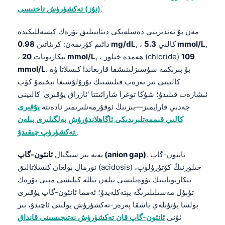
.
(تۇز) تەكشۈرۈش تاختىسى
Frysk
Esperanto
مەن بۇ ئەندىزىنى دەسلەپكى دىئابېتلىق بۆرەك كېسەللىكىدە
Беларуская мова
,
5.3 mmol/L
, ، كالىي
0.98 mg/dL
دائىم كۆرىمەن: كرىئاتىن
109
, ، ھەمدە خىلور (chloride)
20 mmol/L
، بىكاربونات
Татар теле
. بۇ بىرىكمە سۇسىزلىنىشقا قارىغاندا كىسلاتا ۋە
mmol/L
Кыргызча
كالىينى بىر تەرەپ قىلىشنىڭ بۇزۇلۇشىغا تېخىمۇ كۆپ
Cebuano
ئىشارەت قىلىدۇ؛ شۇڭا توغرا شارائىتتا 'ئازراق يۇقىرى' كالىينى
جەدىي قارايمىز—بىزنىڭ ئوقۇرمەنلىرىمىز ئادەتتە
يۇقىرى
Basa Jawa
كالىي قىممەتلىرىدىكى ئاگاھلاندۇرۇش بەلگىلىرى بىلەن
ພາສາລາວ
.
تەكشۈرۈپ چىقىدۇ.
Монгол
. ئانئون-گاپ
ئانئون-گاپ (anion gap)
يەنە بىر سىگنال
Afrikaans
نورمال بولغان كىسلاتالىق (acidosis) خىلورنىڭ كۆتۈرۈلۈپ،
العربية المغربية
بىكاربوناتنىڭ تۆۋەنلىشى بىلەن بىللە كېلىشى مېنى بۆرەك
تۈبۇل مەسىلىلىرىگە يېتەكلەيدۇ؛ ئەمما ئانئون-گاپ يۇقىرى
Occitan
بولسا پۈتۈنلەي باشقا پەرەز-تەكشۈرۈش يولىنى ئاچىدۇ، بىز
Gàidhlig
ئۇنى
ئانئون-گاپ قان تەكشۈرۈش نەتىجىسىنى قانداق