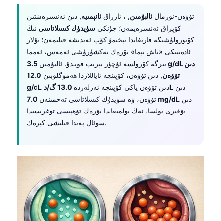
日本語
تۆۋەن-نورمال
ئالبۇمىن
, ، ئازراق
ئانېمىيە
, دىن ئەنسىرەشتىن
Eesti
كۆپراق ئەنسىرەيمەن؛ چۈنكى
سۈيدۈك كىسلاتاسى
نىڭ
Azərbaycan dili
كۆتۈرۈلۈشىگە قارىغاندا تېخىمۇ كۆپ ئەندىشە قىلىمەن؛ بۇلار
ئادەتتىكى «باش تېما» بۆرەك تەكشۈرۈشى ئەمەس، ئەمما
Bosanski
بىرگە كۆرۈلسە ئۇچۇر بېرىپ قويىدۇ. ئالبۇمىن
3.5 g/dL دىن
Svenska
تۆۋەن
, دىن تۆۋەن، كۆپىنچە ئاياللاردا ھەموگلوبىن
12.0
Српски језик
دىن
13.0 گ/دL
دىن تۆۋەن ياكى كۆپىنچە ئەرلەردە
g/dL
دىن
7.0 mg/dL
تۆۋەن، ۋە سۈيدۈك كىسلاتاسى تەخمىنەن
Íslenska
يۇقىرى بولسا، ئەڭ بولمىغاندا بۆرەك تۆھپىسى توغرىسىدا
Հայերեն
سوئال پەيدا قىلىشى كېرەك.
Bahasa Indonesia
हिन्दी
Nederlands
Dansk
Български
فارسی