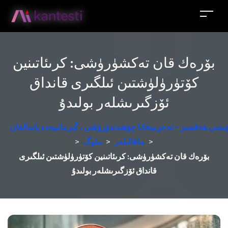
بۆرەك قان تەكشۈرۈشى: كرىئاتىنين
كۆتۈرۈلۈشتىن ئىلگىرى قانداق
ئۆزگىرىشلەر بولىدۇ
زچىسى ھەقسىز - تەجرىبىخانا چۈشەندۈرۈشى ، گېرمانىيەدە ياسالغان
>
ماقالىلەر
>
بىلوگ
>
بۆرەك قان تەكشۈرۈشى: كرىئاتىنين كۆتۈرۈلۈشتىن ئىلگىرى
قانداق ئۆزگىرىشلەر بولىدۇ