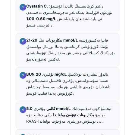
دائىم كرىئاتىنىننىڭ ئالدىدا ئۆسىدۇ؛
Cystatin C.
نۇرغۇن قۇرامىغا يەتكەنلەر تەجرىبىخانىلىرى تەخمىنەن
نى پايدىلىنىدىغان پايدىلىنىش
0.60-1.00 mg/L
دائىرىسى قىلىدۇ.
قايتا تەكشۈرۈشتە
20-21 mmol/L
بىكاربونات
نىڭ
بۇنىڭ كۆرۈنۈشى كرىئاتىنىن يەنىلا نورمال بولسىمۇ،
بۆرەكنىڭ كىسلاتانى چىقىرىش مىقدارىنىڭ تۆۋەنلىشىنى
ئەكىس ئەتتۈرەلەيدۇ.
بالدۇر ئىشارەت بولالايدۇ،
20 mg/dL
يۇقىرى
BUN
ئەمما سۇسىزلىنىش، يۇقىرى ئاقسىل ئىستېمالى ۋە
ئاشقازان-ئۈچەي قاناشى بۆرەك بېسىمىغا ئوخشاش
كۆرۈنۈش پەيدا قىلىپ قويىدۇ.
تېخىمۇ كۆپ ئەھمىيەتلىك
5.0 mmol/L
كالىي
يۇقىرى
بولىدۇ
بىكاربونات تۆۋەن بولغاندا
ياكى دىئابېت ۋە
RAAS-نى توسۇش دورىلىرى مەۋجۇت بولغاندا.