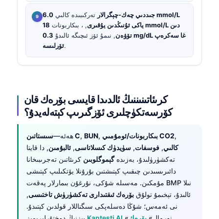
جىددىي چەك-چېگرالار
تەركىبىدە كالىي
6.0 mmol/L
ياكى ئۇنىڭدىن يۇقىرى
, ، بىكاربونات
18 mmol/L دىن
تۆۋەن
, نىمۇ ئۆز ئىچىگە ئالىدۇ
0.3 mg/dL غا سەكرەپ
.
ئۆرلىسە
كرىئاتىنىننىڭ ئالدىدا قايسى بۆرەك قان
كۆرسەتكۈچلىرى ئۆزگىرىپ كېتەلەيدۇ؟
,
بىكاربونات/ئومۇمىي CO2
,
BUN
,
سىستاتىن C
ھەئە—
كالىي
,
فوسفات
,
سۈيدۈك كىسلاتاسى
,
ئالبۇمىن
, دا قايتا
تەكشۈرۈلىدۇ، بەزىدە
گېموگلوبىن
كرىئاتىن تەجرىبىخانا
دائىرىسىدىن چىقىپ كېتىشتىن بۇرۇنلا يۆتكىلىپ كېتىشى
مۇمكىن. مەسىلە شۇكى، نۇرغۇن بىمارلار پەقەت BMP نىلا
ئالىدۇ، تېخىمۇ تولۇق
بۆرەك ئىقتىدارى تەكشۈرۈش تاختىسى
,
نى ئەمەس؛ شۇڭا دەسلەپكى سىگناللار قولدىن كېتىدۇ.
«نورمال»
بۆرەك
Kantesti AI
بىزنىڭ دوختۇرلىرىمىز