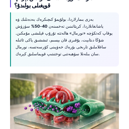
قويغىلى بولىدۇ؟
بەزى بىمارلاردا، بولۇپمۇ كىچىكرەك بەدەنلىك ۋە
ياشانغانلاردا، كرېئاتىنىن تەخمىنەن
40-50%
سۈزۈش
يوقاپ كەتكۈچە «نورمال» ھالەتتە تۇرۇپ قېلىشى مۇمكىن.
شۇڭا دىئابېت، يۇقىرى قان بېسىم، ئىششىق ياكى ئائىلە
ساغلاملىق تارىخى بۆرەك خەۋپىنى كۆرسەتسە، نورمال
سان بىلەنلا سۆھبەتنى توختىتىپ قويماسلىق كېرەك.