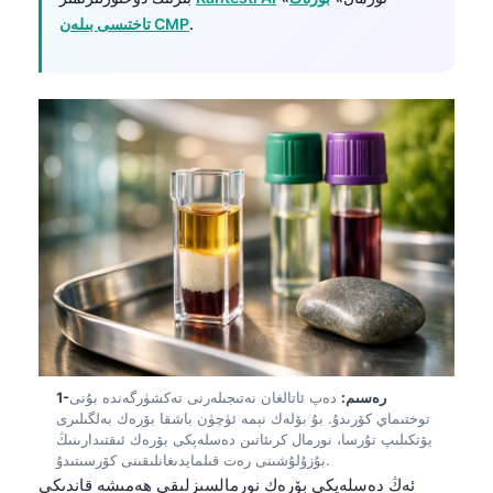
.
تاختىسى بىلەن CMP
1-رەسىم:
دەپ ئاتالغان نەتىجىلەرنى تەكشۈرگەندە بۇنى
توختىماي كۆرىدۇ. بۇ بۆلەك نېمە ئۈچۈن باشقا بۆرەك بەلگىلىرى
يۆتكىلىپ تۇرسا، نورمال كرىئاتىن دەسلەپكى بۆرەك ئىقتىدارىنىڭ
بۇزۇلۇشىنى رەت قىلمايدىغانلىقىنى كۆرسىتىدۇ.
ئەڭ دەسلەپكى بۆرەك نورمالسىزلىقى ھەمىشە قاندىكى