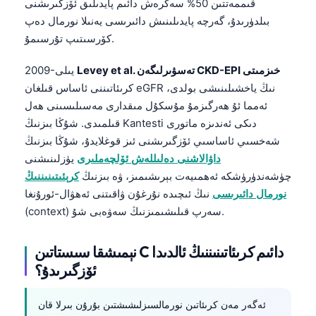
قىممەتتىن 50% سەكرەش دائىم پايدىلىق ئۆزگىرىشنى
بىلدۈرىدۇ، گەرچە پايدىلىنىش دائىرىسى يەنىلا نورمال دەپ
كۆرسىتىپ تۇرسىمۇ.
Levey et al. تەسۋىرلىگەن CKD-EPI خىزمىتى
2009-يىلى
كرىئاتىننى ئاساس قىلغان eGFR نىڭ ياخشىلىنىشى بولدى،
ئەمما ئۇ ھەرگىزمۇ مۇسكۇل مىقدارى مەسىلىسىنى ھەل
قىلمىدى. شۇڭا بىزنىڭ Kantesti دىكى ئەندىزە ماتورى
شەخسىي ئاساسىي ئۆزگىرىشنى ئىز قوغلايدۇ، شۇڭا بىزنىڭ
داۋالاشنى دەلىللەش ئۆلچەملىرى
يۈزلىنىشنى
چۈشەندۈرۈشكە ئەھمىيەت بېرىشىمىز، ۋە بىزنىڭ
كرېئىتىنىننىڭ
نورمال دائىرىسى
نىڭ ئىچىدە نۇرغۇن ۋاقىتنى ئەھۋال-ئورۇنغا
(context) سەرپ قىلىشىمىزنىڭ سەۋەبى شۇ.
نېمىشقا سىستاتىن C دائىم كرىئاتىنىننىڭ ئالدىدا
ئۆزگىرىدۇ؟
ئەگەر مەن كرىئاتىن نورمالسىزلىشىشتىن بۇرۇن بىرلا قان