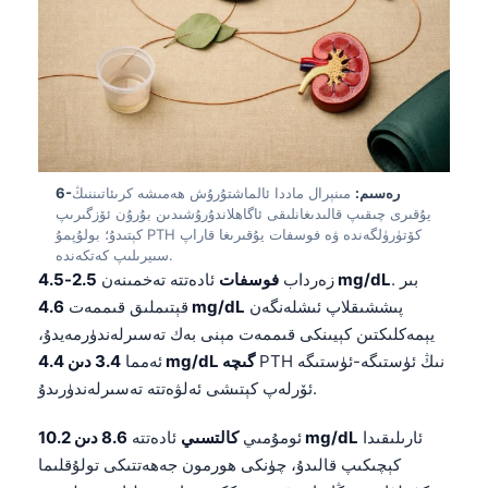
O‘zbekcha
Українська
አማርኛ
Kiswahili
ភាសាខ្មែរ
6-رەسىم:
مىنېرال ماددا ئالماشتۇرۇش ھەمىشە كرىئاتىننىڭ
ဗမာစာ
يۇقىرى چىقىپ قالىدىغانلىقى ئاگاھلاندۇرۇشىدىن بۇرۇن ئۆزگىرىپ
ไทย
كېتىدۇ؛ بولۇپمۇ PTH كۆتۈرۈلگەندە ۋە فوسفات يۇقىرىغا قاراپ
سىيرىلىپ كەتكەندە.
Tagalog
. بىر
2.5-4.5 mg/dL
زەرداب
فوسفات
ئادەتتە تەخمىنەن
Tiếng Việt
پىششىقلاپ ئىشلەنگەن
4.6 mg/dL
قېتىملىق قىممەت
يېمەكلىكتىن كېيىنكى قىممەت مېنى بەك تەسىرلەندۈرمەيدۇ،
Bahasa Melayu
PTH نىڭ ئۈستىگە-ئۈستىگە
3.4 دىن 4.4 mg/dL گىچە
ئەمما
മലയാളം
ئۆرلەپ كېتىشى ئەلۋەتتە تەسىرلەندۈرىدۇ.
ಕನ್ನಡ
ئارىلىقىدا
8.6 دىن 10.2 mg/dL
ئومۇمىي
كالتسىي
ئادەتتە
ગુજરાતી
كېچىكىپ قالىدۇ، چۈنكى ھورمون جەھەتتىكى تولۇقلىما
தமிழ்