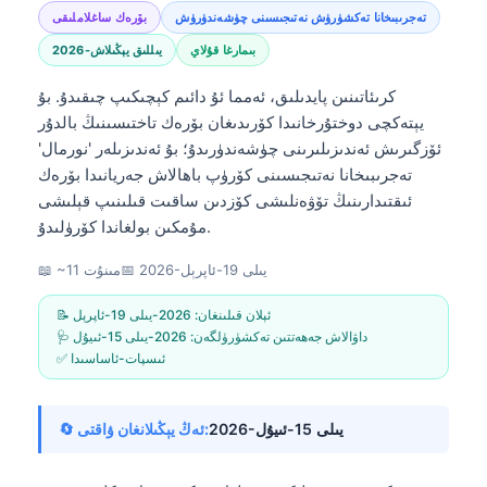
تەجرىبىخانا تەكشۈرۈش نەتىجىسىنى چۈشەندۈرۈش
بۆرەك ساغلاملىقى
بىمارغا قۇلاي
2026-يىللىق يېڭىلاش
كرىئاتىنىن پايدىلىق، ئەمما ئۇ دائىم كېچىكىپ چىقىدۇ. بۇ
يېتەكچى دوختۇرخانىدا كۆرىدىغان بۆرەك تاختىسىنىڭ بالدۇر
ئۆزگىرىش ئەندىزىلىرىنى چۈشەندۈرىدۇ؛ بۇ ئەندىزىلەر 'نورمال'
تەجرىبىخانا نەتىجىسىنى كۆرۈپ باھالاش جەريانىدا بۆرەك
ئىقتىدارىنىڭ تۆۋەنلىشى كۆزدىن ساقىت قىلىنىپ قېلىشى
مۇمكىن بولغاندا كۆرۈلىدۇ.
2026-يىلى 19-ئاپرېل
📅
📖 ~11 مىنۇت
📝 ئېلان قىلىنغان:
2026-يىلى 19-ئاپرېل
🩺 داۋالاش جەھەتتىن تەكشۈرۈلگەن:
2026-يىلى 15-ئىيۇل
✅ ئىسپات-ئاساسىدا
2026-يىلى 15-ئىيۇل
🔄 ئەڭ يېڭىلانغان ۋاقتى: