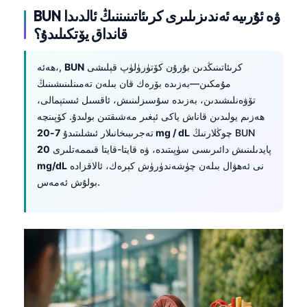
BUN ۋە ئۇرىيە ئەندىزىلىرى كرىئاتىنىننىڭ ئالدىدا
قانداق يۆتكىلىدۇ؟
كرىئاتىنىڭدىن بۇرۇن كۆتۈرۈلۈپ قېلىشى
BUN
ھەئە،,
مۇمكىن—بەزىدە بۆرەك قان بىلەن تەمىنلىنىشىنىڭ
تۆۋەنلىشىدىن، بەزىدە سۇسىزلىنىش، ئاقسىل ئىستېمالى،
ھەزىم يولىدىن قاناش ياكى ئېغىر مەشىقتىن بولىدۇ. كۆپىنچە
چوڭلارنىڭ BUN
7-20 mg / dL
تەجرىبىخانىلار ئىشلىتىدۇ
پايدىلىنىش دائىرىسى سۈپىتىدە، ۋە قايتا-قايتا قىممەتلىرى
20
نى ئەھۋال بىلەن چۈشەندۈرۈش كېرەك، ئالاقزادە
mg/dL
بولۇش ئەمەس.