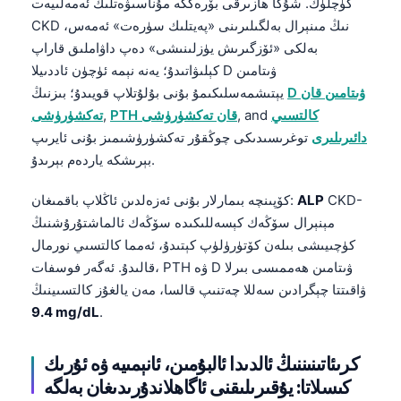
كۈچلۈك. شۇڭا ھازىرقى بۆرەككە مۇناسىۋەتلىك ئەمەلىيەت
CKD نىڭ مىنېرال بەلگىلىرىنى «پەيتلىك سۈرەت» ئەمەس،
తెలుగు
بەلكى «ئۆزگىرىش يۈزلىنىشى» دەپ داۋاملىق قاراپ
मराठी
كېلىۋاتىدۇ؛ يەنە نېمە ئۈچۈن ئاددىيلا D ۋىتامىن
اردو
D ۋىتامىن قان
يېتىشمەسلىكىمۇ بۇنى بۇلۇتلاپ قويىدۇ؛ بىزنىڭ
كالتسىي
, and
PTH قان تەكشۈرۈشى
,
تەكشۈرۈشى
বাংলা
دائىرىلىرى
توغرىسىدىكى چوڭقۇر تەكشۈرۈشىمىز بۇنى ئايرىپ
Shqip
بېرىشكە ياردەم بېرىدۇ.
Magyar
CKD-
ALP
كۆپىنچە بىمارلار بۇنى ئەزەلدىن ئاڭلاپ باقمىغان:
Slovenščina
مېنېرال سۆڭەك كېسەللىكىدە سۆڭەك ئالماشتۇرۇشنىڭ
한국어
كۈچىيىشى بىلەن كۆتۈرۈلۈپ كېتىدۇ، ئەمما كالتسىي نورمال
Polski
قالىدۇ. ئەگەر فوسفات، PTH ۋە D ۋىتامىن ھەممىسى بىرلا
ۋاقىتتا چېگرادىن سەللا چەتنىپ قالسا، مەن يالغۇز كالتسىينىڭ
Lietuvių kalba
9.4 mg/dL
.
Русский
ქართული
كرىئاتىنىننىڭ ئالدىدا ئالبۇمىن، ئانېمىيە ۋە ئۇرىك
Čeština
كىسلاتا: يۇقىرىلىقنى ئاگاھلاندۇرىدىغان بەلگە