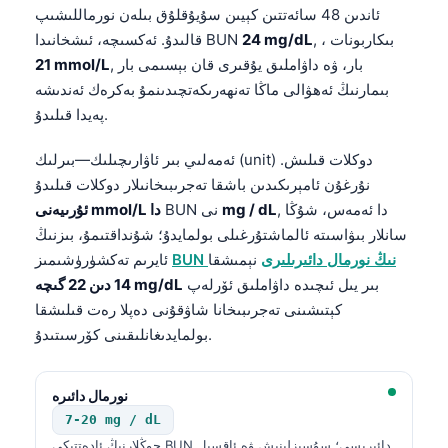
ئاندىن 48 سائەتتىن كېيىن سۇيۇقلۇق بىلەن نورماللىشىپ
, ، بىكاربونات
24 mg/dL
قالىدۇ. ئەكسىچە، ئىشخانىدا BUN
, بار، ۋە داۋاملىق يۇقىرى قان بېسىمى بار
21 mmol/L
بىمارنىڭ ئەھۋالى ماڭا تەنھەرىكەتچىدىنمۇ بەكرەك ئەندىشە
پەيدا قىلىدۇ.
ئەمەلىي بىر ئاۋارىچىلىك—بىرلىك (unit) دوكلات قىلىش.
نۇرغۇن ئامېرىكىدىن باشقا تەجرىبىخانىلار دوكلات قىلىدۇ
, دا ئەمەس، شۇڭا
mg / dL
BUN نى
ئۇرىيەنى mmol/L دا
سانلار بىۋاسىتە ئالماشتۇرغىلى بولمايدۇ؛ شۇنداقتىمۇ، بىزنىڭ
BUN نىڭ نورمال دائىرىلىرى
نېمىشقا
ئايرىم تەكشۈرۈشىمىز
بىر يىل ئىچىدە داۋاملىق ئۆرلەپ
14 دىن 22 گىچە mg/dL
كېتىشىنى تەجرىبىخانا شاۋقۇنى دەپلا رەت قىلىشقا
بولمايدىغانلىقىنى كۆرسىتىدۇ.
نورمال دائىرە
7-20 mg / dL
چوڭلارنىڭ ئادەتتىكى BUN دائىرىسى؛ سۇسىزلىنىش ۋە ئاقسىل