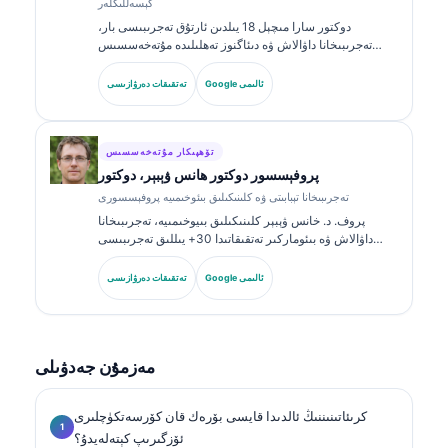
كېسەللىكلەر
دوكتور سارا مىچېل 18 يىلدىن ئارتۇق تەجرىبىسى بار،
تەجرىبىخانا داۋالاش ۋە دىئاگنوز تەھلىلىدە مۇتەخەسسىس
بولغان، ئىدارە تەستىقلىغان كلىنىكىلىق پاتولوگ. ئۇ كلىنىكىلىق
خىمىيە ساھەسىدە ئالاھىدە گۇۋاھنامىلەرگە ئىگە بولۇپ،
Google ئالىمى
تەتقىقات دەرۋازىسى
كلىنىكىلىق ئەمەلىيەتتە بىئوماركىر گۇرۇپپىلىرى ۋە تەجرىبىخانا
تەھلىلى توغرىسىدا كۆپ قېتىم ئېلان قىلغان.
تۆھپىكار مۇتەخەسسىس
پروفېسسور دوكتور ھانس ۋېبېر، دوكتور
تەجرىبىخانا تېبابىتى ۋە كلىنىكىلىق بىئوخىمىيە پروفېسسورى
پروف. د. خانس ۋېبېر كلىنىكىلىق بىيوخىمىيە، تەجرىبىخانا
داۋالاش ۋە بىئوماركىر تەتقىقاتىدا 30+ يىللىق تەجرىبىسى
بىلەن تونۇلغان. گېرمانىيە كلىنىكىلىق خىمىيە جەمئىيىتىنىڭ
سابىق رەئىسى بولغان ئۇ دىئاگنوز گۇرۇپپا تەھلىلى،
Google ئالىمى
تەتقىقات دەرۋازىسى
بىئوماركىرنى ئۆلچەملەشتۈرۈش ۋە AI ياردەملىك تەجرىبىخانا
داۋالاشىغا ئەھمىيەت بېرىدۇ.
مەزمۇن جەدۋىلى
كرىئاتىنىننىڭ ئالدىدا قايسى بۆرەك قان كۆرسەتكۈچلىرى
ئۆزگىرىپ كېتەلەيدۇ؟