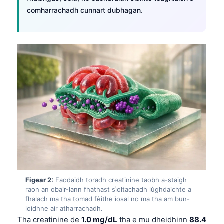
comharrachadh cunnart dubhagan.
Figear 2:
Faodaidh toradh creatinine taobh a-staigh
raon an obair-lann fhathast sìoltachadh lùghdaichte a
fhalach ma tha tomad fèithe ìosal no ma tha am bun-
loidhne air atharrachadh.
Tha creatinine de
1.0 mg/dL
tha e mu dheidhinn
88.4