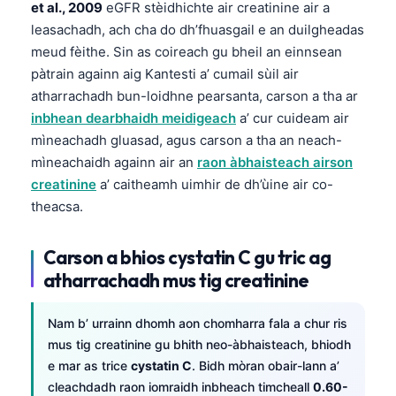
et al., 2009
eGFR stèidhichte air creatinine air a
leasachadh, ach cha do dh’fhuasgail e an duilgheadas
meud fèithe. Sin as coireach gu bheil an einnsean
pàtrain againn aig Kantesti a’ cumail sùil air
atharrachadh bun-loidhne pearsanta, carson a tha ar
inbhean dearbhaidh meidigeach
a’ cur cuideam air
mìneachadh gluasad, agus carson a tha an neach-
mìneachaidh againn air an
raon àbhaisteach airson
creatinine
a’ caitheamh uimhir de dh’ùine air co-
theacsa.
Carson a bhios cystatin C gu tric ag
atharrachadh mus tig creatinine
Nam b’ urrainn dhomh aon chomharra fala a chur ris
mus tig creatinine gu bhith neo-àbhaisteach, bhiodh
e mar as trice
cystatin C
. Bidh mòran obair-lann a’
cleachdadh raon iomraidh inbheach timcheall
0.60-