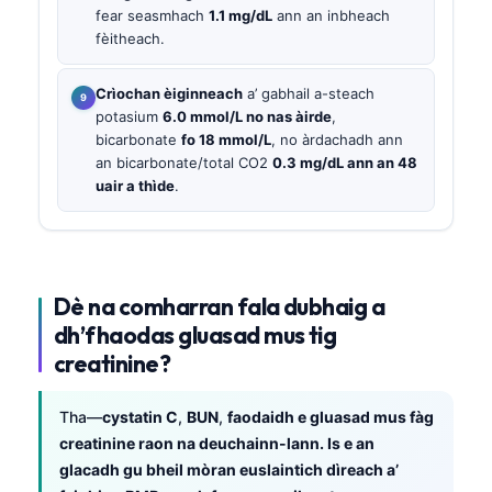
fear seasmhach
1.1 mg/dL
ann an inbheach
fèitheach.
Crìochan èiginneach
a’ gabhail a-steach
potasium
6.0 mmol/L no nas àirde
,
bicarbonate
fo 18 mmol/L
, no àrdachadh ann
an bicarbonate/total CO2
0.3 mg/dL ann an 48
uair a thìde
.
Dè na comharran fala dubhaig a
dh’fhaodas gluasad mus tig
creatinine?
Tha—
cystatin C
,
BUN
,
faodaidh e gluasad mus fàg
creatinine raon na deuchainn-lann. Is e an
glacadh gu bheil mòran euslaintich dìreach a’