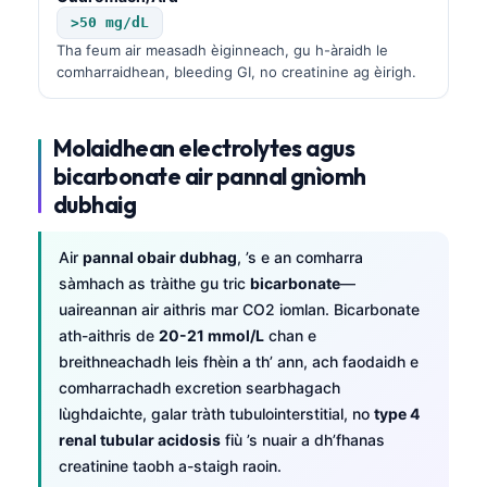
>50 mg/dL
Tha feum air measadh èiginneach, gu h-àraidh le
comharraidhean, bleeding GI, no creatinine ag èirigh.
Molaidhean electrolytes agus
bicarbonate air pannal gnìomh
dubhaig
Air
pannal obair dubhag
, ’s e an comharra
sàmhach as tràithe gu tric
bicarbonate
—
uaireannan air aithris mar CO2 iomlan. Bicarbonate
ath-aithris de
20-21 mmol/L
chan e
breithneachadh leis fhèin a th’ ann, ach faodaidh e
comharrachadh excretion searbhagach
lùghdaichte, galar tràth tubulointerstitial, no
type 4
Norsk bokmål
renal tubular acidosis
fiù ’s nuair a dh’fhanas
creatinine taobh a-staigh raoin.
Ślōnskŏ gŏdka