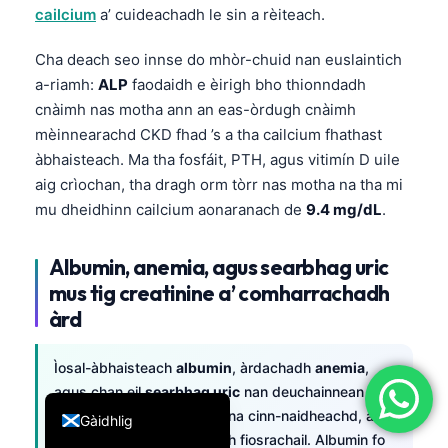
cailcium
a’ cuideachadh le sin a rèiteach.
简体中文
Română
Cha deach seo innse do mhòr-chuid nan euslaintich
a-riamh:
ALP
faodaidh e èirigh bho thionndadh
Türkçe
cnàimh nas motha ann an eas-òrdugh cnàimh
Ελληνικά
mèinnearachd CKD fhad ’s a tha cailcium fhathast
Português
àbhaisteach. Ma tha fosfáit, PTH, agus vitimín D uile
aig crìochan, tha dragh orm tòrr nas motha na tha mi
Español
mu dheidhinn cailcium aonaranach de
9.4 mg/dL
.
Italiano
עִבְרִית
Albumin, anemia, agus searbhag uric
Français
mus tig creatinine a’ comharrachadh
àrd
العربية
Deutsch
Ìosal-àbhaisteach
albumin
, àrdachadh
anemia
,
English
agus chan eil
searbhag uric
nan deuchainnean
dubhagan clasaigeach air na cinn-naidheachd, ach
Gàidhlig
còmhla faodaidh iad a bhith fiosrachail. Albumin fo