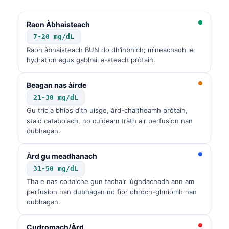
Raon Àbhaisteach
7-20 mg/dL
Raon àbhaisteach BUN do dh’inbhich; mìneachadh le
hydration agus gabhail a-steach pròtain.
Beagan nas àirde
21-30 mg/dL
Gu tric a bhios dìth uisge, àrd-chaitheamh pròtain,
staid catabolach, no cuideam tràth air perfusion nan
dubhagan.
Àrd gu meadhanach
31-50 mg/dL
Tha e nas coltaiche gun tachair lùghdachadh ann am
perfusion nan dubhagan no fìor dhroch-ghnìomh nan
dubhagan.
Cudromach/Àrd