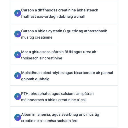
Carson a dh’fhaodas creatinine àbhaisteach
fhathast eas-òrdugh dubhaig a chall
Carson a bhios cystatin C gu tric ag atharrachadh
mus tig creatinine
Mar a ghluaiseas pàtrain BUN agus urea air
thoiseach air creatinine
Molaidhean electrolytes agus bicarbonate air pannal
gnìomh dubhaig
PTH, phosphate, agus calcium: am pàtran
mèinnearach a bhios creatinine a’ call
Albumin, anemia, agus searbhag uric mus tig
creatinine a’ comharrachadh àrd