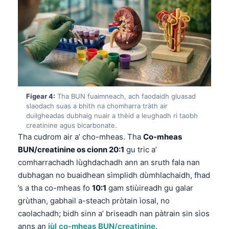
Figear 4:
Tha BUN fuaimneach, ach faodaidh gluasad
slaodach suas a bhith na chomharra tràth air
duilgheadas dubhaig nuair a thèid a leughadh ri taobh
creatinine agus bicarbonate.
Tha cudrom air a’ cho-mheas. Tha
Co-mheas
BUN/creatinine os cionn 20:1
gu tric a’
comharrachadh lùghdachadh ann an sruth fala nan
dubhagan no buaidhean sìmplidh dùmhlachaidh, fhad
’s a tha co-mheas fo
10:1
gam stiùireadh gu galar
grùthan, gabhail a-steach pròtain ìosal, no
caolachadh; bidh sinn a’ briseadh nan pàtrain sin sìos
anns an
iùl co-mheas BUN/creatinine
.