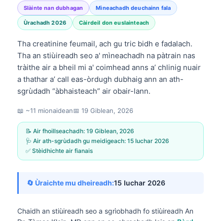
Slàinte nan dubhagan
Mìneachadh deuchainn fala
Ùrachadh 2026
Càirdeil don euslainteach
Tha creatinine feumail, ach gu tric bidh e fadalach.
Tha an stiùireadh seo a' mìneachadh na pàtrain nas
tràithe air a bheil mi a' coimhead anns a’ chlinig nuair
a thathar a’ call eas-òrdugh dubhaig ann an ath-
sgrùdadh “àbhaisteach” air obair-lann.
📖 ~11 mionaidean
📅
19 Giblean, 2026
📝 Air fhoillseachadh:
19 Giblean, 2026
🩺 Air ath-sgrùdadh gu meidigeach:
15 Iuchar 2026
✅ Stèidhichte air fianais
🔄 Ùraichte mu dheireadh:
15 Iuchar 2026
Chaidh an stiùireadh seo a sgrìobhadh fo stiùireadh
An