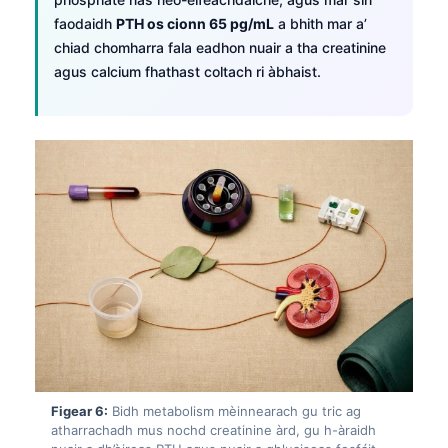
faodaidh
PTH os cionn 65 pg/mL
a bhith mar a’
తెలుగు
chiad chomharra fala eadhon nuair a tha creatinine
मराठी
agus calcium fhathast coltach ri àbhaist.
اردو
বাংলা
Shqip
Magyar
Slovenščina
한국어
Polski
Lietuvių kalba
Русский
ქართული
Figear 6:
Bidh metabolism mèinnearach gu tric ag
Čeština
atharrachadh mus nochd creatinine àrd, gu h-àraidh