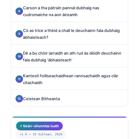
Carson a tha pàtrain pannal dubhaig nas
cudromaiche na aon àireamh
Cò as trice a thèid a chall le deuchainn fala dubhaig
àbhaisteach?
Dè a bu chòir iarraidh an ath rud às dèidh deuchainn
fala dubhaig 'àbhaisteach'
Kantesti foillseachaidhean rannsachaidh agus clàr
citachaidh
Ceistean Bitheanta
⚡ Geàrr-chunntas luath
v1.0 —
19 Giblean, 2026