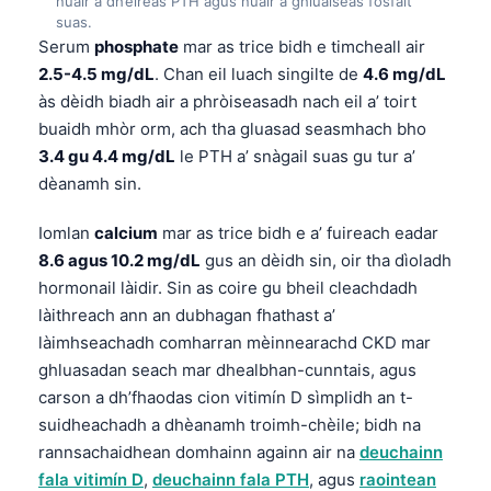
nuair a dh’èireas PTH agus nuair a ghluaiseas fosfáit
日本語
suas.
Serum
phosphate
mar as trice bidh e timcheall air
Eesti
2.5-4.5 mg/dL
. Chan eil luach singilte de
4.6 mg/dL
Azərbaycan dili
às dèidh biadh air a phròiseasadh nach eil a’ toirt
Bosanski
buaidh mhòr orm, ach tha gluasad seasmhach bho
3.4 gu 4.4 mg/dL
le PTH a’ snàgail suas gu tur a’
Svenska
dèanamh sin.
Српски језик
Íslenska
Iomlan
calcium
mar as trice bidh e a’ fuireach eadar
8.6 agus 10.2 mg/dL
gus an dèidh sin, oir tha dìoladh
Հայերեն
hormonail làidir. Sin as coire gu bheil cleachdadh
Bahasa Indonesia
làithreach ann an dubhagan fhathast a’
हिन्दी
làimhseachadh comharran mèinnearachd CKD mar
ghluasadan seach mar dhealbhan-cunntais, agus
Nederlands
carson a dh’fhaodas cion vitimín D sìmplidh an t-
Dansk
suidheachadh a dhèanamh troimh-chèile; bidh na
Български
rannsachaidhean domhainn againn air na
deuchainn
fala vitimín D
,
deuchainn fala PTH
, agus
raointean
فارسی