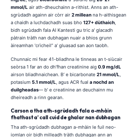
mmol/L
air ath-dheuchainn a-rithist. Anns an ath-
sgrùdadh againn air còrr air
2 millean
na h-aithisgean
a chaidh a luchdachadh suas bho
127+ dùthaich
,
bidh sgrùdadh fala AI Kantesti gu tric a' glacadh
pàtrain tràth nan dubhagan nuair a bhios grunn
àireamhan 'crìcheil” a’ gluasad san aon taobh.
Chunnaic mi fear 41-bliadhna le tinneas an t-siùcair
seòrsa 1 far an do dh’fhan creatinine aig
0.9 mg/dL
airson bliadhnaichean. B’ e bicarbonate
21 mmol/L
,
potasium
5.1 mmol/L
, agus ACR fual
a nochd an
duilgheadas
— b’ e creatinine an deuchainn mu
dheireadh a rinn gearan.
Carson a tha ath-sgrùdadh fala a-mhàin
fhathast a’ call cuid de ghalar nan dubhagan
Tha ath-sgrùdadh dubhagan a-mhàin le fuil neo-
iomlan oir bidh milleadh tràth dubhagan ann an