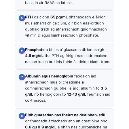
bacadh air RAAS an làthair.
PTH
os cionn
65 pg/mL
dh’fhaodadh e èirigh
mus atharraich calcium, oir bidh eas-òrdugh
dubhaig tràth ag atharrachadh gnìomhachadh
vitimín D agus làimhseachadh phosphate.
Phosphate
a bhios a’ gluasad a dh’ionnsaigh
4.5 mg/dL
tha PTH ag èirigh nas cudromaiche
na aon luach àrd leis fhèin às dèidh biadh trom.
Albumin agus hemoglobin
faodaidh iad
atharrachadh mus bi creatinine a’
comharrachadh gu bheil e àrd; albumin fo
3.5
g/dL
no hemoglobin fo
12-13 g/dL
feumaidh iad
co-theacsa.
Bidh gluasadan nas fheàrr na dealbhan-still
;
dh’fhaodadh àrdachadh ann an creatinine bho
0.6 gu 0.9 mg/dL
a bhith nas cudromaiche na