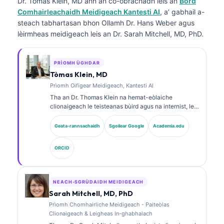
Dr. Tòmas Klein, MD
ann an co-obrachadh leis an
Bòrd
Comhairleachaidh Meidigeach Kantesti AI
, a’ gabhail a-
steach tabhartasan bhon Ollamh Dr. Hans Weber agus
lèirmheas meidigeach leis an Dr. Sarah Mitchell, MD, PhD.
PRÌOMH ÙGHDAR
Tòmas Klein, MD
Prìomh Oifigear Meidigeach, Kantesti AI
Tha an Dr. Thomas Klein na hemat-eòlaiche
clionaigeach le teisteanas bùird agus na internist, le
còrr is 15 bliadhna de eòlas ann an leigheas-lann
agus mion-sgrùdadh clionaigeach le taic bho AI. Mar
Geata-rannsachaidh
Sgoilear Google
Academia.edu
Àrd Oifigear Meidigeach aig Kantesti AI, tha e a’ toirt
seachad stiùireadh clionaigeach air cruinneas
ORCID
meidigeach an lìonra neural prìobhaideach. Tha an
Dr. Klein air foillseachadh gu farsaing air mìneachadh
bith-chomharraidhean agus breithneachadh obair-
lann air cuspairean ann an leigheas-lann.
NEACH-SGRÙDAIDH MEIDIGEACH
Sarah Mitchell, MD, PhD
Prìomh Chomhairliche Meidigeach - Paiteòlas
Clionaigeach & Leigheas In-ghabhalach