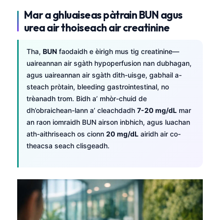
Mar a ghluaiseas pàtrain BUN agus
urea air thoiseach air creatinine
Tha,
BUN
faodaidh e èirigh mus tig creatinine—
uaireannan air sgàth hypoperfusion nan dubhagan,
agus uaireannan air sgàth dìth-uisge, gabhail a-
steach pròtain, bleeding gastrointestinal, no
trèanadh trom. Bidh a’ mhòr-chuid de
dh’obraichean-lann a’ cleachdadh
7-20 mg/dL
mar
an raon iomraidh BUN airson inbhich, agus luachan
ath-aithriseach os cionn
20 mg/dL
airidh air co-
theacsa seach clisgeadh.