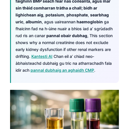
faighinn BMP seach fear nas coileanta, agus mar
sin thèid comharran tràtha a chall; bidh ar
lighichean aig
,
potasium
,
phosphate
,
searbhag
uric
,
albumin
, agus uaireannan
haemoglobin
ga
fhaicinn fad na h-ùine nuair a bhios iad a’ sgrùdadh
rud ris an canar
pannal obair dubhag
, This section
shows why a normal creatinine does not exclude
early kidney dysfunction if other renal markers are
drifting.
Kantesti AI
Chan eil a’ chiad neo-
àbhaisteachd dubhaig gu tric na atharrachadh fala
idir ach
pannal dubhaig an aghaidh CMP
.