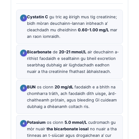
Cystatin C
gu tric ag èirigh mus tig creatinine;
bidh mòran deuchainn-lannan inbheach a’
cleachdadh mu dheidhinn
0.60-1.00 mg/L
mar
an raon iomraidh.
Bicarbonate
de
20-21 mmol/L
air deuchainn a-
rithist faodaidh e sealltainn gu bheil excretion
searbhag dubhaig air lùghdachadh eadhon
nuair a tha creatinine fhathast àbhaisteach.
BUN
os cionn
20 mg/dL
faodaidh e a bhith na
chomharra tràth, ach faodaidh dìth uisge, àrd-
chaitheamh pròtain, agus bleeding GI cuideam
dubhaig a dhèanamh coltach ris.
Potasium
os cionn
5.0 mmol/L
cudromach gu
mòr nuair
tha bicarbonate ìosal
no nuair a tha
tinneas an t-siùcair agus drogaichean a’ cur