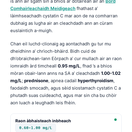
is ann air sgàth sin a bhios ar dotairean air an
Bòrd
Comhairleachaidh Meidigeach
fhathast a’
làimhseachadh cystatin C mar aon de na comharran
dubhaig as lugha air an cleachdadh ann an cùram
euslaintich a-muigh.
Chan eil luchd-clionaig ag aontachadh gu tur mu
dheidhinn a’ chrìoch-bhàird. Bidh cuid de
dh’obraichean-lann Eòrpach a’ cur mullach air an raon
iomraidh àrd timcheall
0.95 mg/L
, fhad ’s a bhios
mòran obair-lann anns na SA a’ cleachdadh
1.00-1.02
mg/L
;
prednisone
, apnea cadail
hyperthyroidism
,
faodaidh smocadh, agus sèid siostamach cystatin C a
phutadh suas cuideachd, agus mar sin cha bu chòir
aon luach a leughadh leis fhèin.
Raon àbhaisteach inbheach
0.60-1.00 mg/L