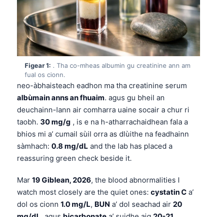
Figear 1:
. Tha co-mheas albumin gu creatinine ann am
fual os cionn.
neo-àbhaisteach eadhon ma tha creatinine serum
albùmain anns an fhuaim
. agus gu bheil an
deuchainn-lann air comharra uaine socair a chur ri
taobh.
30 mg/g
, is e na h-atharrachaidhean fala a
bhios mi a’ cumail sùil orra as dlùithe na feadhainn
sàmhach:
0.8 mg/dL
and the lab has placed a
reassuring green check beside it.
Mar
19 Giblean, 2026
, the blood abnormalities I
watch most closely are the quiet ones:
cystatin C
a’
dol os cionn
1.0 mg/L
,
BUN
a’ dol seachad air
20
mg/dL
, agus
bicarbonate
a’ suidhe aig
20-21