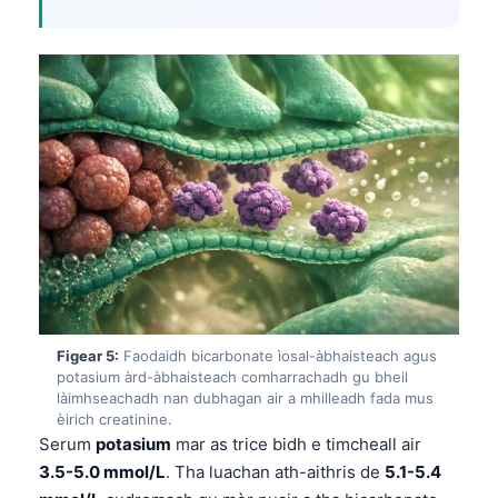
Frysk
Esperanto
Беларуская мова
Татар теле
Кыргызча
ئۇيغۇرچە
Cebuano
Basa Jawa
ພາສາລາວ
Монгол
Figear 5:
Faodaidh bicarbonate ìosal-àbhaisteach agus
potasium àrd-àbhaisteach comharrachadh gu bheil
Afrikaans
làimhseachadh nan dubhagan air a mhilleadh fada mus
èirich creatinine.
العربية المغربية
Serum
potasium
mar as trice bidh e timcheall air
Occitan
3.5-5.0 mmol/L
. Tha luachan ath-aithris de
5.1-5.4