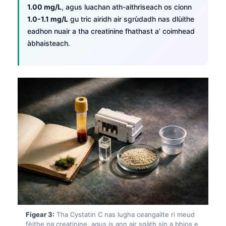
1.00 mg/L
, agus luachan ath-aithriseach os cionn
1.0-1.1 mg/L
gu tric airidh air sgrùdadh nas dlùithe
eadhon nuair a tha creatinine fhathast a’ coimhead
àbhaisteach.
Figear 3:
Tha Cystatin C nas lugha ceangailte ri meud
fèithe na creatinine, agus is ann air sgàth sin a bhios e