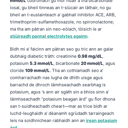
mmol/L
cudromach gu mòr nuair a tha bicarbonate
Euskara
ìosal, gu bheil tinneas an t-siùcair an làthair, no gu
Македонски јазик
bheil an t-euslainteach a’ gabhail inhibitor ACE, ARB,
Latviešu valoda
trimethoprim-sulfamethoxazole, no spironolactone;
Galego
ma tha am pàtran sin neo-eòlach, tòisich le ar
stiùireadh pannal electrolytes againn
.
অসমীয়া
සිංහල
Bidh mi a’ faicinn am pàtran seo gu tric ann an galar
dubhaig diabetic tràth: creatinine
0.98 mg/dL
,
سنڌي
potasium
5.3 mmol/L
, bicarbonate
20 mmol/L
, agus
پښتو
cloride
109 mmol/L
. Tha an cothlamadh seo a'
comharrachadh nas lugha de dhìth uisge agus
barrachd de dhroch làimhseachadh searbhag is
Slovenčina
potasium, agus 's ann air sgàth sin a bhios sinn a’
Hrvatski
làimhseachadh “potasium beagan àrd” gu fìor dhona
Suomi
san t-suidheachadh cheart—mar as trice bidh ar
luchd-leughaidh a’ dèanamh sgrùdadh tarraingeach
Қазақ тілі
leis na soidhnichean rabhaidh ann an
ìrean potasium
Català
àrd
.