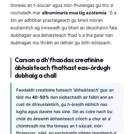
tinneas an t-siùcair agus mòr-fhulangas gu tric a’
nochdadh mar
albuminuria mus tig azotemia
. ’S e
sin an adhbhar practaigeach gu bheil mòran
euslaintich ag innseadh gu bheil an deuchainn fala
dubhagan aca àbhaisteach fhad ’s a tha galar nan
dubhagan mu thràth an làthair gu bith-eòlasach.
Carson a dh’fhaodas creatinine
àbhaisteach fhathast eas-òrdugh
dubhaig a chall
Faodaidh creatinine fuireach 'àbhaisteach' gus an
tèid mu
40-50%
den sìoltachadh air falbh ann an
cuid de dh’euslaintich, gu h-àraidh inbhich nas
lugha agus daoine nas sine. Sin as coire nach bu
chòir do àireamh àbhaisteach crìoch a chur air a’
chòmhradh ma tha tinneas an t-siùcair, mòr-
fhulangas, sèid, no eachdraidh slàinte teaghlaich a’