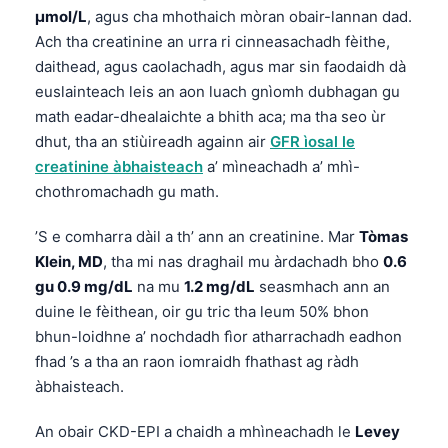
µmol/L
, agus cha mhothaich mòran obair-lannan dad.
Ach tha creatinine an urra ri cinneasachadh fèithe,
daithead, agus caolachadh, agus mar sin faodaidh dà
euslainteach leis an aon luach gnìomh dubhagan gu
math eadar-dhealaichte a bhith aca; ma tha seo ùr
dhut, tha an stiùireadh againn air
GFR ìosal le
creatinine àbhaisteach
a’ mìneachadh a’ mhì-
chothromachadh gu math.
’S e comharra dàil a th’ ann an creatinine. Mar
Tòmas
Klein, MD
, tha mi nas draghail mu àrdachadh bho
0.6
gu 0.9 mg/dL
na mu
1.2 mg/dL
seasmhach ann an
duine le fèithean, oir gu tric tha leum 50% bhon
bhun-loidhne a’ nochdadh fìor atharrachadh eadhon
fhad ’s a tha an raon iomraidh fhathast ag ràdh
àbhaisteach.
An obair CKD-EPI a chaidh a mhìneachadh le
Levey