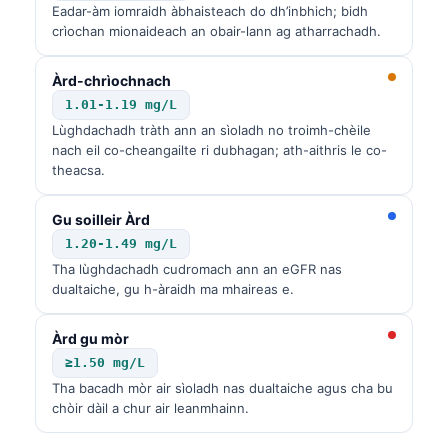
Eadar-àm iomraidh àbhaisteach do dh’inbhich; bidh
crìochan mionaideach an obair-lann ag atharrachadh.
Àrd-chrìochnach
1.01-1.19 mg/L
Lùghdachadh tràth ann an sìoladh no troimh-chèile
nach eil co-cheangailte ri dubhagan; ath-aithris le co-
theacsa.
Gu soilleir Àrd
1.20-1.49 mg/L
Tha lùghdachadh cudromach ann an eGFR nas
dualtaiche, gu h-àraidh ma mhaireas e.
Àrd gu mòr
≥1.50 mg/L
Tha bacadh mòr air sìoladh nas dualtaiche agus cha bu
chòir dàil a chur air leanmhainn.