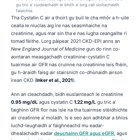
gu tric a’ cuideachadh le bhith a’ lorg call sìoltachaidh
falaichte.
Tha Cystatin C air a thoirt gu buil le cha mhòr a h-uile
cealla le niuclas aig ìre nas seasmhaiche na
creatinine, agus mar sin tha e nas lugha ceangailte ri
tomad fèithe. Lorg pàipear 2021 CKD-EPI anns an
New England Journal of Medicine
gun do rinn co-
aontaran measgachadh creatinine-cystatin C
tuairmse air GFR nas cruinne na creatinine leis fhèin,
gu h-àraidh faisg air stairsnich co-dhùnaidh airson
ìrean CKD (
Inker et al., 2021
).
Ann an cleachdadh, bidh euslainteach le creatinine
0.95 mg/dL
agus cystatin C
1.22 mg/L
gu tric a’
faighinn GFR fìor nas ìsle na tha tuairmse stèidhichte
air creatinine a’ moladh. Is e seo aon adhbhar a bhios
luchd-leughaidh a’ faighneachd mu eadar-
dhealachadh eadar
deuchainn GFR agus eGFR
, agus