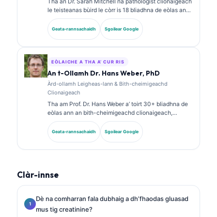
Tha an Dr. Sarah Mitchell na pathologist clionaigeach
le teisteanas bùird le còrr is 18 bliadhna de eòlas ann
an leigheas-lann agus mion-sgrùdadh
breithneachaidh. Tha teisteanasan sònraichte aice
Geata-rannsachaidh
Sgoilear Google
ann an ceimigeachd clionaigeach agus tha i air
foillseachadh gu farsaing air pannalan biomarkers
agus mion-sgrùdadh obair-lann ann an cleachdadh
clionaigeach.
EÒLAICHE A THA A’ CUR RIS
An t-Ollamh Dr. Hans Weber, PhD
Àrd-ollamh Leigheas-lann & Bith-cheimigeachd
Clionaigeach
Tha am Prof. Dr. Hans Weber a’ toirt 30+ bliadhna de
eòlas ann an bith-cheimigeachd clionaigeach,
leigheas-lann, agus rannsachadh biomarkers. B’ e
seann Cheann-suidhe Comann Ceimigeachd
Geata-rannsachaidh
Sgoilear Google
Clionaigeach na Gearmailt a bh’ ann, agus tha e gu
sònraichte a’ dèiligeadh ri mion-sgrùdadh phannalan
breithneachaidh, àbhaisteachadh biomarkers, agus
leigheas-lann le taic AI.
Clàr-innse
Dè na comharran fala dubhaig a dh’fhaodas gluasad
mus tig creatinine?