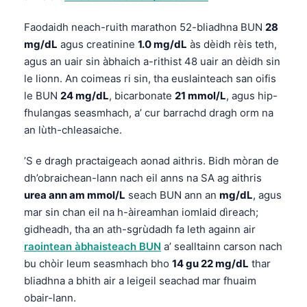
Faodaidh neach-ruith marathon 52-bliadhna BUN
28
mg/dL
agus creatinine
1.0 mg/dL
às dèidh rèis teth,
agus an uair sin àbhaich a-rithist 48 uair an dèidh sin
le lionn. An coimeas ri sin, tha euslainteach san oifis
le BUN
24 mg/dL
, bicarbonate
21 mmol/L
, agus hip-
fhulangas seasmhach, a’ cur barrachd dragh orm na
an lùth-chleasaiche.
’S e dragh practaigeach aonad aithris. Bidh mòran de
dh’obraichean-lann nach eil anns na SA ag aithris
urea ann am mmol/L
seach BUN ann an
mg/dL
, agus
mar sin chan eil na h-àireamhan iomlaid dìreach;
gidheadh, tha an ath-sgrùdadh fa leth againn air
raointean àbhaisteach BUN
a’ sealltainn carson nach
bu chòir leum seasmhach bho
14 gu 22 mg/dL
thar
bliadhna a bhith air a leigeil seachad mar fhuaim
obair-lann.