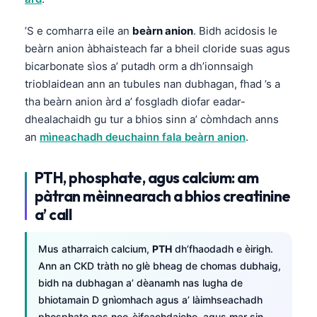
O‘zbekcha
’S e comharra eile an
beàrn anion
. Bidh acidosis le
Українська
beàrn anion àbhaisteach far a bheil cloride suas agus
አማርኛ
bicarbonate sìos a’ putadh orm a dh’ionnsaigh
Kiswahili
trioblaidean ann an tubules nan dubhagan, fhad ’s a
tha beàrn anion àrd a’ fosgladh diofar eadar-
ភាសាខ្មែរ
dhealachaidh gu tur a bhios sinn a’ còmhdach anns
ဗမာစာ
an
mìneachadh deuchainn fala beàrn anion
.
ไทย
Tagalog
PTH, phosphate, agus calcium: am
pàtran mèinnearach a bhios creatinine
Tiếng Việt
a’ call
Bahasa Melayu
മലയാളം
Mus atharraich calcium,
PTH
dh’fhaodadh e èirigh.
Ann an CKD tràth no glè bheag de chomas dubhaig,
ಕನ್ನಡ
bidh na dubhagan a’ dèanamh nas lugha de
ગુજરાતી
bhiotamain D gnìomhach agus a’ làimhseachadh
தமிழ்
phosphate nas neo-èifeachdaiche, agus mar sin