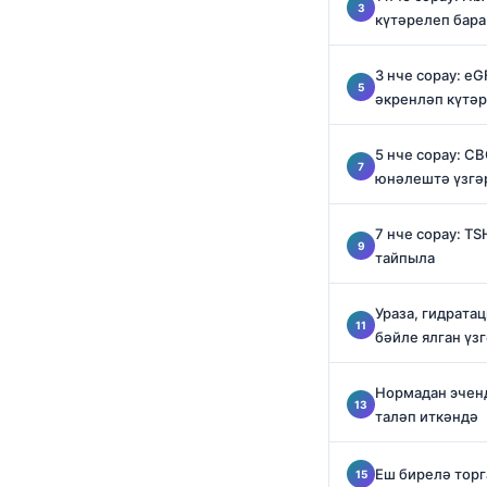
O‘zbekcha
күтәрелеп бара
Українська
3 нче сорау: e
አማርኛ
әкренләп күтә
Kiswahili
5 нче сорау: C
ភាសាខ្មែរ
юнәлештә үзгә
ဗမာစာ
ไทย
7 нче сорау: TS
тайпыла
Tagalog
Tiếng Việt
Ураза, гидрата
бәйле ялган үз
Bahasa Melayu
മലയാളം
Нормадан эчен
ಕನ್ನಡ
таләп иткәндә
ગુજરાતી
Еш бирелә торг
தமிழ்