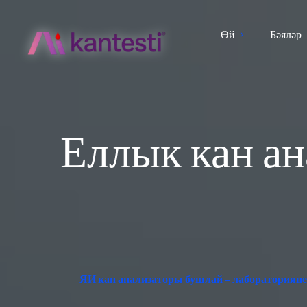
Өй
Бәяләр
Еллык кан ан
ЯИ кан анализаторы бушлай - лабораторияне 