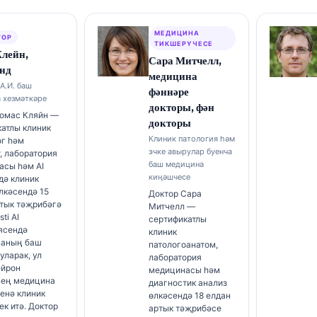
МЕДИЦИНА
ТОР
ТИКШЕРҮЧЕСЕ
Клейн,
Сара Митчелл,
нд
медицина
А.И. баш
фәннәре
 хезмәткәре
докторы, фән
Томас Кляйн —
докторы
атлы клиник
Клиник патология һәм
ог һәм
эчке авырулар буенча
, лаборатория
баш медицина
асы һәм AI
киңәшчесе
дә клиник
лкәсендә 15
Доктор Сара
ртык тәҗрибәгә
Митчелл —
sti AI
сертификатлы
ясендә
клиник
аның баш
патологоанатом,
уларак, ул
лаборатория
ейрон
медицинасы һәм
нең медицина
диагностик анализ
енә клиник
өлкәсендә 18 елдан
ек итә. Доктор
артык тәҗрибәсе