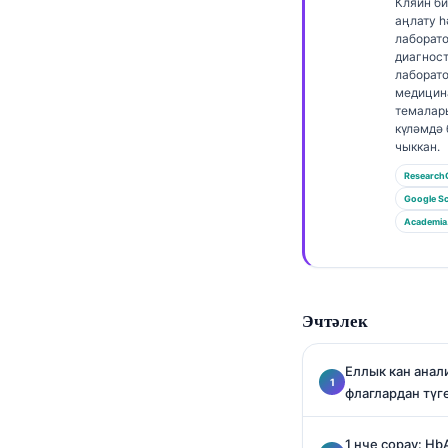
Euskara
Кляйн б
аңлату 
Македонски јазик
лаборат
диагнос
Latviešu valoda
лаборат
медицин
Galego
темалар
күләмдә
অসমীয়া
чыккан.
සිංහල
Research
سنڌي
Google Sc
Academia
پښتو
Slovenčina
Эчтәлек
Hrvatski
Suomi
Еллык кан ана
флаглардан түг
Қазақ тілі
Català
1 нче сорау: Hb