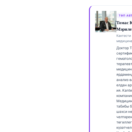
Frysk
Esperanto
ТӨП АВ
Томас 
Беларуская мова
Мэриле
Кыргызча
Кантести 
медицина
ئۇيغۇرچە
Доктор 
сертифик
Cebuano
гематол
терапевт
Basa Jawa
медицин
ພາສາລາວ
ярдәмен
анализ ө
Монгол
елдан а
ия. Kante
Afrikaans
компани
Медицин
العربية المغربية
табибы б
шәхси н
Occitan
челтәре
төгәллег
Gàidhlig
күзәтчел