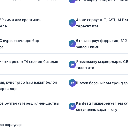
GFR кими яки креатинин
4 нче сорау: ALT, AST, ALP 
релә
хәрәкәт итә
BC күрсәткечләре бер
6 нчы сорау: ферритин, B12
рә
запасы кими
H яки ирекле T4 сезнең базадан
Ялкынсыну маркерлары: CR
таләп итә
ция, күнегүләр һәм вакыт белән
Шәхси базаны һәм тренд гр
гәрешләр
дә булган үзгәреш клиницистны
Kantesti тикшеренүе һәм к
секундлык карап чыгу
ан сораулар