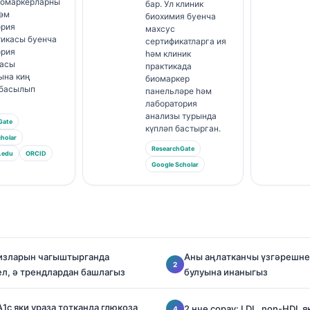
иомаркерларны
бар. Ул клиник
һәм
биохимия буенча
ория
махсус
тикасы буенча
сертификатларга ия
ория
һәм клиник
асы
практикада
ына киң
биомаркер
 басылып
панельләре һәм
лаборатория
анализы турында
Gate
күпләп бастырган.
holar
ResearchGate
.edu
ORCID
Google Scholar
лизларын чагыштырганда
Аны аңлатканчы үзгәрешн
ел, ә трендлардан башлагыз
булуына инаныгыз
A1c яки ураза тотканда глюкоза
2 нче сорау: LDL, non-HDL я