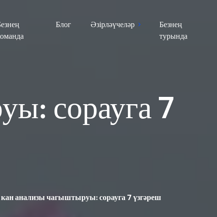
Безнең
Блог
Әзірләүчеләр
Безнең
команда
турында
уы: сорауга 7
кан анализы чагыштыруы: сорауга 7 үзгәреш