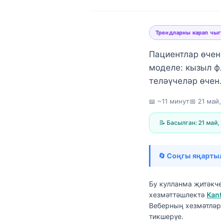
Трендларны карап чыг
Пациентлар өчен
моделе: кызыл ф
теләүчеләр өчен
📖 ~11 минут
📅
21 май
📝 Басылган:
21 май,
🔄 Соңгы яңарты
Бу кулланма җитәкч
хезмәттәшлектә
Kan
Norsk bokmål
Веберның хезмәтләр
Ślōnskŏ gŏdka
тикшерүе.