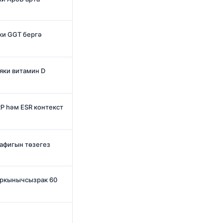
яки GGT бергә
 яки витамин D
P һәм ESR контекст
афигын төзегез
уркынычсызрак 60