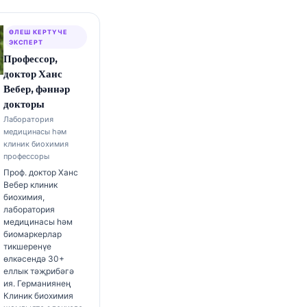
ӨЛЕШ КЕРТҮЧЕ
ЭКСПЕРТ
Профессор,
доктор Ханс
Вебер, фәннәр
докторы
Лаборатория
медицинасы һәм
клиник биохимия
профессоры
Проф. доктор Ханс
Вебер клиник
биохимия,
лаборатория
медицинасы һәм
биомаркерлар
тикшеренүе
өлкәсендә 30+
еллык тәҗрибәгә
ия. Германиянең
Клиник биохимия