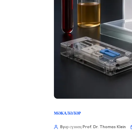
МӘКАЛӘЛӘР
Byәр сүзнең Prof. Dr. Thomas Klein