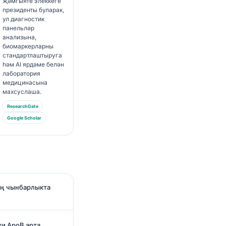
җәмгыяте элеккеге
президенты буларак,
ул диагностик
панельләр
анализына,
биомаркерларны
стандартлаштыруга
һәм AI ярдәме белән
лаборатория
медицинасына
махсуслаша.
ResearchGate
Google Scholar
ең чынбарлыкта
ки ApoB арта