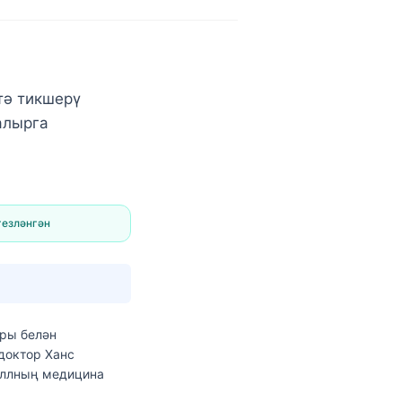
тә тикшерү
алырга
гезләнгән
оры
белән
 доктор Ханс
еллның медицина