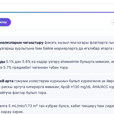
клау
 анализларын чагыштыру
фәкать кызыл яки югары флагларга гын
үзгәреш зурлыгына һәм бәйле маркерларга да игътибар итәргә 
нды
5.1% дан 5.6% ка кадәр үзгәрү әһәмиятле булырга мөмкин, 
тә 5.7% предиабет чигеннән түбән тора.
oB арта
гомуми холестерин куркыныч булып күренгәнче үк йөр
рискы артуга китерергә мөмкин; ApoB ≥130 mg/dL AHA/ACC к
әйтүче фактор булып тора.
елга 5 mL/min/1.73 m² тан күбрәк булса, кабат тикшерү һәм сид
 карау кирәк.