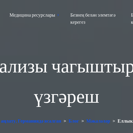
Медицина ресурслары
Безнең белән элемтәгә
керегез
ализы чагыштыр
үзгәреш
аңлату, Германиядә ясалган
>
Блог
>
Мәкаләләр
>
Еллык 