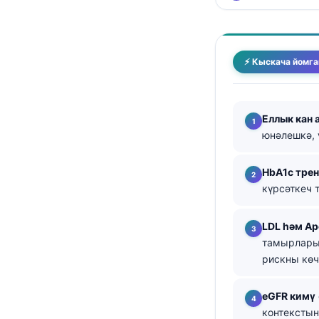
తెలుగు
मराठी
⚡ Кыскача йомга
اردو
বাংলা
Shqip
Еллык кан
юнәлешкә, 
Magyar
Slovenščina
HbA1c тре
한국어
күрсәткеч 
Polski
LDL һәм Ap
Lietuvių kalba
тамырлары 
Русский
рискны көч
ქართული
eGFR кимү
Čeština
контекстын