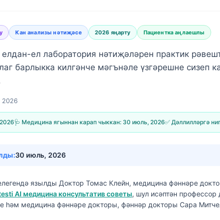
у
Кан анализы нәтиҗәсе
2026 яңарту
Пациентка аңлаешлы
 елдан-ел лаборатория нәтиҗәләрен практик рәвеш
лаг барлыкка килгәнче мәгънәле үзгәрешне сизеп к
.
, 2026
 2026
🩺 Медицина ягыннан карап чыккан:
30 июль, 2026
✅ Дәллилләргә ни
лды:
30 июль, 2026
елегендә язылды
Доктор Томас Клейн, медицина фәннәре докт
testi AI медицина консультатив советы
, шул исәптән профессор
е һәм медицина фәннәре докторы, фәннәр докторы Сара Митч