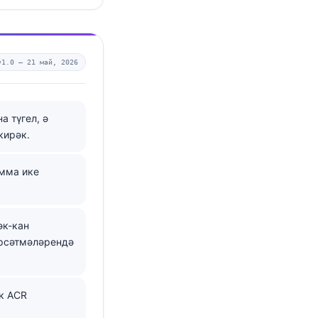
v1.0 —
21 май, 2026
а түгел, ә
кирәк.
әмма ике
әк-кан
үрсәтмәләрендә
ек ACR