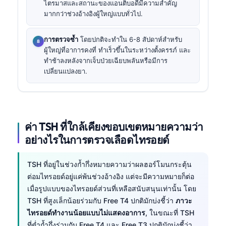
ไตรมาสและสถานะของแอนติบอดีมีความสำคัญ
มากกว่าช่วงอ้างอิงผู้ใหญ่แบบทั่วไป.
การตรวจซ้ำ
โดยปกติจะทำใน 6-8 สัปดาห์สำหรับ
ผู้ใหญ่ที่อาการคงที่ ทำเร็วขึ้นในระหว่างตั้งครรภ์ และ
ทำช้าลงหลังจากเจ็บป่วยเฉียบพลันหรือมีการ
เปลี่ยนแปลงยา.
ค่า TSH ที่ใกล้เคียงขอบเขตหมายความว่า
อย่างไรในการตรวจเลือดไทรอยด์
TSH ที่อยู่ในช่วงก้ำกึ่งหมายความว่าผลฮอร์โมนกระตุ้น
ต่อมไทรอยด์อยู่แค่พ้นช่วงอ้างอิง แต่จะมีความหมายก็ต่อ
เมื่อรูปแบบของไทรอยด์ส่วนที่เหลือสนับสนุนเท่านั้น โดย
TSH ที่สูงเล็กน้อยร่วมกับ Free T4 ปกติมักบ่งชี้ว่า
ภาวะ
ไทรอยด์ทำงานน้อยแบบไม่แสดงอาการ
, ในขณะที่ TSH
ที่ต่ำก้ำกึ่งร่วมกับ Free T4 และ Free T3 ปกติมักบ่งชี้ว่า