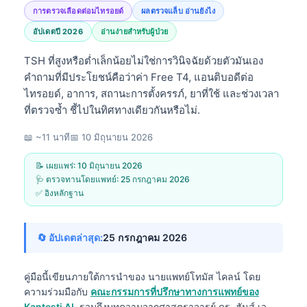
การตรวจเลือดต่อมไทรอยด์
ผลตรวจแล็บ อ่านยังไง
อัปเดตปี 2026
อ่านง่ายสำหรับผู้ป่วย
TSH ที่สูงหรือต่ำเล็กน้อยไม่ใช่การวินิจฉัยด้วยตัวมันเอง
คำถามที่มีประโยชน์คือว่าค่า Free T4, แอนติบอดีต่อ
ไทรอยด์, อาการ, สถานะการตั้งครรภ์, ยาที่ใช้ และช่วงเวลา
ที่ตรวจซ้ำ ชี้ไปในทิศทางเดียวกันหรือไม่.
📖 ~11 นาที
📅
10 มิถุนายน 2026
📝 เผยแพร่:
10 มิถุนายน 2026
🩺 ตรวจทานโดยแพทย์:
25 กรกฎาคม 2026
✅ อิงหลักฐาน
🔄 อัปเดตล่าสุด:
25 กรกฎาคม 2026
คู่มือนี้เขียนภายใต้การนำของ
นายแพทย์โทมัส ไคลน์
โดย
ความร่วมมือกับ
คณะกรรมการที่ปรึกษาทางการแพทย์ของ
Kantesti AI
, รวมถึงบทความจากศาสตราจารย์ ดร. ฮันส์ เว