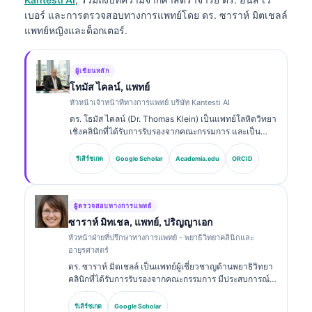
เบอร์ และการตรวจสอบทางการแพทย์โดย ดร. ซาราห์ มิตเชลล์
แพทย์หญิงและด็อกเตอร์.
ผู้เขียนหลัก
โทมัส ไคลน์, แพทย์
หัวหน้าเจ้าหน้าที่ทางการแพทย์ บริษัท Kantesti AI
ดร. โธมัส ไคลน์ (Dr. Thomas Klein) เป็นแพทย์โลหิตวิทยา
เชิงคลินิกที่ได้รับการรับรองจากคณะกรรมการ และเป็น
แพทย์อายุรกรรม มีประสบการณ์มากกว่า 15 ปีด้าน
เวชศาสตร์ห้องปฏิบัติการและการวิเคราะห์ทางคลินิกที่ช่วย
รีเสิร์ชเกต
Google Scholar
Academia.edu
ORCID
ด้วย AI ในฐานะ Chief Medical Officer ที่ Kantesti AI
เขาดูแลกำกับทางคลินิกเกี่ยวกับความถูกต้องทางการ
แพทย์ของโครงข่ายประสาท (neural network) ที่เป็น
กรรมสิทธิ์ ดร. ไคลน์ได้ตีพิมพ์ผลงานเกี่ยวกับการแปลผลไบ
ผู้ตรวจสอบทางการแพทย์
โอมาร์กเกอร์และการวินิจฉัยทางห้องปฏิบัติการ.
ซาราห์ มิทเชล, แพทย์, ปริญญาเอก
หัวหน้าฝ่ายที่ปรึกษาทางการแพทย์ - พยาธิวิทยาคลินิกและ
อายุรศาสตร์
ดร. ซาราห์ มิตเชลล์ เป็นแพทย์ผู้เชี่ยวชาญด้านพยาธิวิทยา
คลินิกที่ได้รับการรับรองจากคณะกรรมการ มีประสบการณ์
มากกว่า 18 ปีในด้านเวชศาสตร์ห้องปฏิบัติการและการ
วิเคราะห์การวินิจฉัย เธอมีวุฒิบัตรเฉพาะทางด้านเคมีคลินิก
รีเสิร์ชเกต
Google Scholar