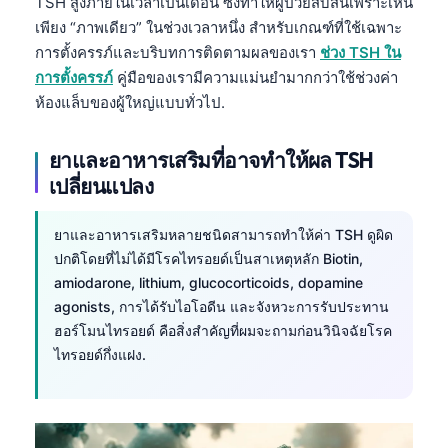
Gàidhlig
TSH สูงภายในเวลาเป็นเดือน ซึ่งทำให้ผู้ป่วยสับสนเพราะเห็น
เพียง “ภาพเดียว” ในช่วงเวลาหนึ่ง สำหรับเกณฑ์ที่ใช้เฉพาะ
Euskara
การตั้งครรภ์และบริบทการติดตามผลของเรา
ช่วง TSH ใน
Македонски јазик
การตั้งครรภ์
คู่มือของเรามีความแม่นยำมากกว่าใช้ช่วงค่า
Latviešu valoda
ห้องแล็บของผู้ใหญ่แบบทั่วไป.
Galego
ยาและอาหารเสริมที่อาจทำให้ผล TSH
অসমীয়া
เปลี่ยนแปลง
සිංහල
سنڌي
ยาและอาหารเสริมหลายชนิดสามารถทำให้ค่า TSH ดูผิด
ปกติโดยที่ไม่ได้มีโรคไทรอยด์เป็นสาเหตุหลัก Biotin,
پښتو
amiodarone, lithium, glucocorticoids, dopamine
agonists, การได้รับไอโอดีน และจังหวะการรับประทาน
ฮอร์โมนไทรอยด์ คือสิ่งสำคัญที่ผมจะถามก่อนวินิจฉัยโรค
Slovenčina
ไทรอยด์กึ่งแฝง.
Hrvatski
Suomi
Қазақ тілі