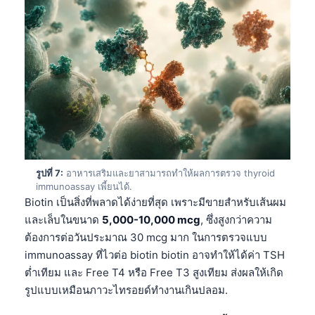
Català
O‘zbekcha
Українська
አማርኛ
Kiswahili
ភាសាខ្មែរ
ဗမာစာ
Tagalog
รูปที่ 7:
อาหารเสริมและยาสามารถทำให้ผลการตรวจ thyroid
immunoassay เพี้ยนได้.
Tiếng Việt
Biotin เป็นสิ่งที่พลาดได้ง่ายที่สุด เพราะมีขายสำหรับเส้นผม
และเล็บในขนาด
5,000-10,000 mcg
, ซึ่งสูงกว่าความ
Bahasa Melayu
ต้องการต่อวันประมาณ 30 mcg มาก ในการตรวจแบบ
മലയാളം
immunoassay ที่ไวต่อ biotin biotin อาจทำให้ได้ค่า TSH
ಕನ್ನಡ
ต่ำเทียม และ Free T4 หรือ Free T3 สูงเทียม ส่งผลให้เกิด
ગુજરાતી
รูปแบบเหมือนภาวะไทรอยด์ทำงานเกินปลอม.
தமிழ்