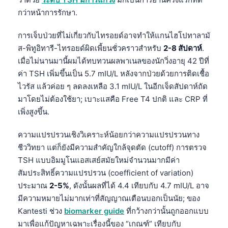
กว่าหน้าการรักษา.
การเจ็บป่วยที่ไม่เกี่ยวกับไทรอยด์อาจทำให้แกนไฮโปทาลามั
ส-พิทูอิทารี-ไทรอยด์ผิดเพี้ยนชั่วคราวสำหรับ
2-8 สัปดาห์
.
เมื่อไม่นานมานี้ผมได้ทบทวนผลพาเนลของนักวิ่งอายุ 42 ปีที่
ค่า TSH เพิ่มขึ้นเป็น 5.7 mIU/L หลังจากป่วยด้วยการติดเชื้อ
ไวรัส แล้วค่อย ๆ ลดลงเหลือ 3.1 mIU/L ในอีกเจ็ดสัปดาห์ถัด
มาโดยไม่ต้องใช้ยา; เบาะแสคือ Free T4 ปกติ และ CRP ที่
เพิ่งสูงขึ้น.
ความแปรปรวนเชิงวิเคราะห์น้อยกว่าความแปรปรวนทาง
ชีววิทยา แต่ก็ยังมีความสำคัญใกล้จุดตัด (cutoff) การตรวจ
TSH แบบอิมมูโนแอสเสย์สมัยใหม่จำนวนมากมีค่า
สัมประสิทธิ์ความแปรปรวน (coefficient of variation)
ประมาณ
2-5%
, ดังนั้นผลที่ได้ 4.4 เทียบกับ 4.7 mIU/L อาจ
มีความหมายไม่มากเท่าที่สัญญาณเตือนบอกเป็นนัย; ของ
Kantesti ช่วง
biomarker guide
ที่กว้างกว่านั้นถูกออกแบบ
มาเพื่อแก้ปัญหาเฉพาะเรื่องนี้ของ “เกณฑ์” เทียบกับ