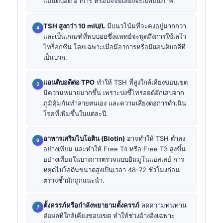
แอนติบอดี อาการ หรือปัจจัยเสี่ยงจะเปลี่ยนภาพ.
TSH สูงกว่า 10 mIU/L
มีแนวโน้มที่จะคงอยู่มากกว่า
และเป็นเกณฑ์ที่พบบ่อยซึ่งแพทย์จะพูดถึงการใช้เลโว
ไทร็อกซีน โดยเฉพาะเมื่อมีอาการหรือมีแอนติบอดีที่
เป็นบวก.
แอนติบอดีต่อ TPO
ทำให้ TSH ที่สูงใกล้เคียงขอบเขต
มีความหมายมากขึ้น เพราะบ่งชี้ไทรอยด์อักเสบจาก
ภูมิคุ้มกันทำลายตนเอง และความเสี่ยงต่อการดำเนิน
โรคที่เพิ่มขึ้นในแต่ละปี.
อาหารเสริมไบโอติน (Biotin)
อาจทำให้ TSH ต่ำลง
อย่างเทียม และทำให้ Free T4 หรือ Free T3 สูงขึ้น
อย่างเทียมในบางการตรวจแบบอิมมูโนแอสเสย์ การ
หยุดไบโอตินขนาดสูงเป็นเวลา 48-72 ชั่วโมงก่อน
ตรวจซ้ำมักถูกแนะนำ.
ตั้งครรภ์หรือกำลังพยายามตั้งครรภ์
ลดความทนทาน
ต่อผลที่ใกล้เคียงขอบเขต ทำให้ช่วงอ้างอิงเฉพาะ