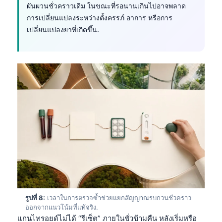
日本語
ผันผวนชั่วคราวเดิม ในขณะที่รอนานเกินไปอาจพลาด
การเปลี่ยนแปลงระหว่างตั้งครรภ์ อาการ หรือการ
Eesti
เปลี่ยนแปลงยาที่เกิดขึ้น.
Azərbaycan dili
Bosanski
Svenska
Српски језик
Íslenska
Հայերեն
Bahasa Indonesia
हिन्दी
Nederlands
Dansk
รูปที่ 8:
เวลาในการตรวจซ้ำช่วยแยกสัญญาณรบกวนชั่วคราว
Български
ออกจากแนวโน้มที่แท้จริง.
فارسی
แกนไทรอยด์ไม่ได้ “รีเซ็ต” ภายในชั่วข้ามคืน หลังเริ่มหรือ