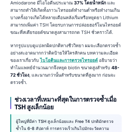
Amiodarone มีไอโอดีนประมาณ
37% โดยน้ำหนัก
และ
తెలుగు
สามารถทำให้เกิดทั้งภาวะไทรอยด์ทำงานต่ำหรือทำงานเกิน
บางครั้งอาจเกิดได้หลายเดือนหลังเริ่มหรือหยุดยา Lithium
मराठी
สามารถเพิ่มค่า TSH โดยรบกวนการปล่อยฮอร์โมนไทรอยด์
اردو
ขณะที่สเตียรอยด์ขนาดสูงสามารถกด TSH ชั่วคราวได้.
বাংলা
หากรูปแบบดูแปลกผิดปกติทางชีววิทยา ผมจะเลือกตรวจซ้ำ
Shqip
อย่างสะอาดมากกว่าติดป้ายให้ใครสักคน บทความละเอียด
Magyar
ของเราเกี่ยวกับ
ไบโอตินและการตรวจไทรอยด์
อธิบายว่า
Slovenščina
ทำไมแพทย์จำนวนมากจึงหยุด biotin ขนาดสูงสำหรับ
48-
72 ชั่วโมง
, และนานกว่านั้นสำหรับขนาดที่สูงมาก ก่อนจะ
한국어
ตรวจซ้ำ.
Polski
Lietuvių kalba
ช่วงเวลาที่เหมาะที่สุดในการตรวจซ้ำเมื่อ
TSH สูงเล็กน้อย
Русский
ქართული
ผู้ใหญ่ที่มีค่า TSH สูงเล็กน้อยและ Free T4 ปกติมักตรวจ
Čeština
ซ้ำใน 6-8 สัปดาห์ การตรวจเร็วเกินไปมักจะวัดความ