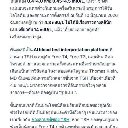
ใกล้เคียง
0.4-4.0 หรือ 0.45-4.5 mIU/L
, แม้ว่า ช่วงที่
แน่นอนจะแตกต่างกันตามเครื่องวิเคราะห์ อายุ การได้รับ
ไอโอดีน และสถานะการตั้งครรภ์ ณ วันที่ 10 มิถุนายน 2026
ฉันยังบอกผู้ป่วยว่า
4.8 mIU/L ไม่ได้มีเรื่องราวทางคลินิก
แบบเดียวกับ 14 mIU/L
, แม้ว่าทั้งสองค่าอาจถูกทำ
เครื่องหมายว่าสูง.
คันเตสตีเป็น
AI blood test interpretation platform
ที่
อ่านค่า TSH ควบคู่กับ Free T4, Free T3, แอนติบอดีต่อ
ไทรอยด์, ยา และผลตรวจครั้งก่อน แทนที่จะรักษาสัญญาณ
เตือนเป็นการวินิจฉัย ในงานของฉันในฐานะ Thomas Klein,
MD ฉันเคยเห็นความกังวลมากขึ้นจาก TSH เพียงค่าเดียวที่
4.6 mIU/L มากกว่าจากผลตรวจที่อันตรายจริงๆ หลาย
รายการ—ตัวเลขต้องดูเป็น “รูปแบบ”.
ขั้นตอนแรกที่เป็นประโยชน์คือเปรียบเทียบผลของคุณกับ
ช่วงไทรอยด์ที่เป็นปัจจุบันและคำนึงถึงอายุ เช่นแนวทางของ
เราเกี่ยวกับ
ช่วงค่าปกติของ TSH
. หาก TSH ของคุณอยู่นอก
ช่วงเล็กน้อยแต่ Free T4 ปกติ แพทย์ของคุณมักจะถามเกี่ยว