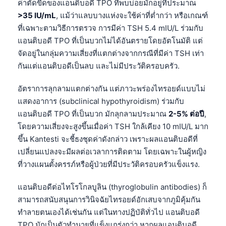
ค่าตัดขีดของแอนติบอดี TPO ที่พบบ่อยมักอยู่ที่ประมาณ
>35 IU/mL
, แม้ว่าแลบบางแห่งจะใช้ค่าที่ต่ำกว่า หรือเกณฑ์
ที่เฉพาะตามวิธีการตรวจ การมีค่า TSH 5.4 mIU/L ร่วมกับ
แอนติบอดี TPO ที่เป็นบวกไม่ได้อันตรายโดยอัตโนมัติ แต่
จัดอยู่ในกลุ่มความเสี่ยงที่แตกต่างจากกรณีที่มีค่า TSH เท่า
กันแต่แอนติบอดีเป็นลบ และไม่มีประวัติครอบครัว.
อัตราการลุกลามแตกต่างกัน แต่ภาวะพร่องไทรอยด์แบบไม่
แสดงอาการ (subclinical hypothyroidism) ร่วมกับ
แอนติบอดี TPO ที่เป็นบวก มักลุกลามประมาณ
2-5% ต่อปี
,
โดยความเสี่ยงจะสูงขึ้นเมื่อค่า TSH ใกล้เคียง 10 mIU/L มาก
ขึ้น Kantesti จะชี้ธงชุดค่าดังกล่าว เพราะผลแอนติบอดีที่
เปลี่ยนแปลงจะมีผลต่อเวลาการติดตาม โดยเฉพาะในผู้หญิง
ที่วางแผนตั้งครรภ์หรือผู้ป่วยที่มีประวัติครอบครัวแข็งแรง.
แอนติบอดีต่อไทโรโกลบูลิน (thyroglobulin antibodies) ก็
สามารถสนับสนุนการวินิจฉัยไทรอยด์อักเสบจากภูมิคุ้มกัน
ทำลายตนเองได้เช่นกัน แต่ในทางปฏิบัติทั่วไป แอนติบอดี
TPO มักเป็นตัวทำนายที่แข็งแกร่งกว่า หากผลแอนติบอดี