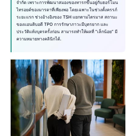
จำกัด เพราะการพัฒนาสมองของทารกขึ้นอยู่กับฮอร์โมน
ไทรอยด์ของมารดาที่เพียงพอ โดยเฉพาะในช่วงตั้งครรภ์
ระยะแรก ช่วงอ้างอิงของ TSH แยกตามไตรมาส สถานะ
ของแอนติบอดี TPO การรักษาภาวะมีบุตรยาก และ
ประวัติแท้งบุตรครั้งก่อน สามารถทำให้ผลที่ “เล็กน้อย” มี
ความหมายทางคลินิกได้.
Norsk bokmål
Ślōnskŏ gŏdka