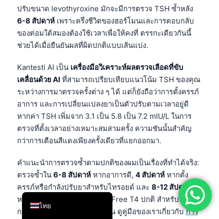
ปรับขนาด levothyroxine มักจะมีการตรวจ TSH ซ้ำหลัง
简体中文
6-8 สัปดาห์
เพราะครึ่งชีวิตของฮอร์โมนและการตอบกลับ
Română
ของต่อมใต้สมองต้องใช้เวลาเพื่อให้คงที่ ตรรกะเดียวกันนี้
Türkçe
ช่วยได้เมื่อยืนยันผลที่ผิดปกติแบบเส้นแบ่ง.
Ελληνικά
Kantesti AI เป็น
เครื่องมือวิเคราะห์ผลตรวจเลือดที่ขับ
Português
เคลื่อนด้วย AI
ที่สามารถเปรียบเทียบแนวโน้ม TSH ของคุณ
ระหว่างการมาตรวจครั้งต่าง ๆ ได้ แต่ก็ยังถือว่าการตั้งครรภ์
Español
อาการ และการเปลี่ยนแปลงยาเป็นตัวปรับตามเวลาอยู่ดี
Italiano
หากค่า TSH เพิ่มจาก 3.1 เป็น 5.8 เป็น 7.2 mIU/L ในการ
עִבְרִית
ตรวจที่ตั้งเวลาอย่างเหมาะสมสามครั้ง ความชันนั้นสำคัญ
กว่าการเตือนสีแดงเพียงครั้งเดียวที่แยกออกมา.
Français
العربية
คำแนะนำการตรวจซ้ำตามปกติของผมเป็นเรื่องที่ทำได้จริง:
Deutsch
ตรวจซ้ำใน
6-8 สัปดาห์
หากอาการดี,
4 สัปดาห์
หากตั้ง
ครรภ์หรือกำลังปรับยาสำหรับไทรอยด์ และ
8-12 สัปดาห์
English
หลังจากเจ็บป่วยครั้งใหญ่ หาก Free T4 ปกติ สำหรับตรรกะ
ไทย
การตรวจซ้ำที่ครอบคลุมมากขึ้น ดูคู่มือของเราเกี่ยวกับ
การ