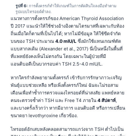
รูปที่ 6:
การตั้งครรภ์ทำให้เกณฑ์ในการตัดสินใจลงมือทำตาม
Frysk
รูปแบบไทรอยด์ต่ำลง.
Esperanto
แนวทางการตั้งครรภ์ของ American Thyroid Association
ปี 2017 แนะนำให้ใช้ช่วงอ้างอิงตามไตรมาสที่เฉพาะกับท้อง
Беларуская мова
ถิ่นเมื่อใดก็ตามที่เป็นไปได้; หากไม่มีข้อมูล ให้ใช้ขีดจำกัด
Татар теле
บนของ TSH ประมาณ
4.0 mIU/L
ซึ่งมักใช้แทนเกณฑ์ตัด
Кыргызча
แบบสากลเดิม (Alexander et al., 2017) นี่เป็นหนึ่งในพื้นที่
ที่แพทย์ยังคงเห็นไม่ตรงกัน โดยเฉพาะในผู้ป่วยที่มี
ئۇيغۇرچە
แอนติบอดีเป็นบวกรอบค่า TSH 2.5-4.0 mIU/L.
Cebuano
Basa Jawa
หากใครกำลังพยายามตั้งครรภ์ เข้ารับการรักษาภาวะเจริญ
พันธุ์แบบช่วยเหลือ หรือเพิ่งตั้งครรภ์ใหม่ ฉันจะไม่รอสาม
ພາສາລາວ
เดือนเพื่อทำซ้ำการตรวจแผงไทรอยด์ที่น่าสงสัย แพทย์หลาย
Монгол
คนจะตรวจซ้ำค่า TSH และ Free T4 ภายใน
4 สัปดาห์
,
Afrikaans
และบางครั้งเร็วกว่า หากมีอาการ แอนติบอดี หรือการเปลี่ยน
ขนาดยา levothyroxine เกี่ยวข้อง.
العربية المغربية
Occitan
ไทรอยด์อักเสบหลังคลอดสามารถแกว่งจาก TSH ต่ำไปเป็น