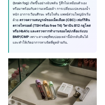
(brain fog) เกิดขึ้นอย่างฉับพลัน รู้สึกไม่เหมือนตัวเอง
หรือมาพร้อมกับความเหนื่อยล้า การเปลี่ยนแปลงของน้ำ
หนัก อาการเวียนศีรษะ หรือใจสั่น แพทย์ส่วนใหญ่มักเริ่ม
ด้วย
ตรวจความสมบูรณ์ของเม็ดเลือด (CBC) เฟอร์ริติน
ตรวจไทรอยด์ (TSH พร้อม free T4) วิตามิน B12 กลูโคส
หรือ HbA1c และตรวจการทำงานของไต/เกลือแร่แบบ
BMP/CMP
เพราะสาเหตุที่พบบ่อยเหล่านี้มักกลับคืนได้
และทำให้เกิดอาการทางจิตที่ดูคล้ายกัน.