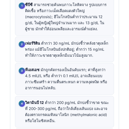
ซีบีซี
สามารถช่วยค้นพบภาวะโลหิตจาง รูปแบบการ
ติดเชื้อ หรือภาวะเม็ดเลือดแดงตัวใหญ่
(macrocytosis); ฮีโมโกลบินต่ำกว่าประมาณ 12
g/dL ในผู้หญิงผู้ใหญ่จำนวนมาก และ 13 g/dL ใน
ผู้ชาย มักทำให้อ่อนเพลียและอารมณ์ต่ำแย่ลง.
เฟอร์ริติน
ต่ำกว่า 30 ng/mL มักบ่งชี้ว่าคลังธาตุเหล็ก
พร่อง แม้ฮีโมโกลบินยังปกติอยู่; ต่ำกว่า 15 ng/mL
ทำให้ภาวะขาดธาตุเหล็กมีแนวโน้มสูงมาก.
ทีเอสเอช
มักถูกคัดกรองเป็นอันดับแรก; ค่าที่สูงกว่า
4.5 mIU/L หรือ ต่ำกว่า 0.1 mIU/L อาจเลียนแบบ
ภาวะซึมเศร้า ความตื่นตระหนก ความหงุดหงิด หรือ
อาการนอนไม่หลับ.
วิตามินบี 12
ต่ำกว่า 200 pg/mL มักบ่งชี้ว่าขาด ขณะ
ที่ 200-300 pg/mL ถือว่าใกล้เคียงเส้นแบ่ง และอาจ
ต้องตรวจกรดเมทิลมาโลนิก (methylmalonic acid)
หรือโฮโมซิสเทอีน.