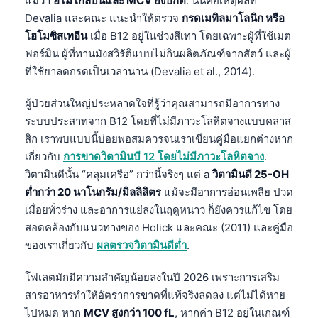
แม้ว่า
ฮีโมโกลบินและ MCV ยังปกติ
. นั่นคือเหตุผลที่
Devalia และคณะ แนะนำให้ตรวจ
กรดเมทิลมาโลนิก หรือ
โฮโมซิสเทอีน
เมื่อ B12 อยู่ในช่วงสีเทา โดยเฉพาะผู้ที่ใช้เมต
ฟอร์มิน ผู้ที่ทานมังสวิรัติแบบไม่กินผลิตภัณฑ์จากสัตว์ และผู้
ที่ใช้ยาลดกรดเป็นเวลานาน (Devalia et al., 2014).
ผู้ป่วยส่วนใหญ่ประหลาดใจที่รู้ว่าคุณสามารถมีอาการทาง
ระบบประสาทจาก B12 โดยที่ไม่มีภาวะโลหิตจางแบบคลาส
สิก เราพบแบบนี้บ่อยพอสมควรจนเราเขียนคู่มือแยกต่างหาก
เกี่ยวกับ
การขาดวิตามินบี 12 โดยไม่มีภาวะโลหิตจาง
.
วิตามินดีนั้น “คลุมเครือ” กว่านี้จริงๆ แต่ a
วิตามินดี 25-OH
ต่ำกว่า 20 นาโนกรัม/มิลลิลิตร
แม้จะมีอาการอ่อนเพลีย ปวด
เมื่อยทั่วร่าง และอาการแย่ลงในฤดูหนาว ก็ยังควรแก้ไข โดย
สอดคล้องกับแนวทางของ Holick และคณะ (2011) และคู่มือ
ของเราเกี่ยวกับ
ผลตรวจวิตามินดีต่ำ
.
โฟเลตมักมีความสำคัญน้อยลงในปี 2026 เพราะการเสริม
สารอาหารทำให้อัตราการขาดที่แท้จริงลดลง แต่ไม่ได้หาย
ไปหมด หาก
MCV สูงกว่า 100 fL
, หากค่า B12 อยู่ในเกณฑ์