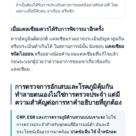
Gàidhlig
จำเป็นต้องได้รับการประเมินทางการแพทย์อย่างทันท่วงที โดย
Euskara
เฉพาะเมื่อมีสับสน อาเจียน หรือชัก.
Македонски јазик
เมื่อแคลเซียมควรได้รับการพิจารณาอีกครั้ง
Latviešu valoda
หากอัลบูมินผิดปกติ แคลเซียมรวมอาจประเมินปัญหาสูงเกิน
Galego
หรือประเมินต่ำเกินได้ ในสถานการณ์นั้น ฉันชอบ
แคลเซียม
অসমীয়া
ชนิดไอออน
หรืออย่างน้อยคำนวณแคลเซียมที่แก้ไขแล้ว
සිංහල
ก่อนจะบอกผู้ป่วยว่าความอาการของเขาเกี่ยวข้องกับ
แคลเซียม.
سنڌي
پښتو
การตรวจการอักเสบและโรคภูมิคุ้มกัน
ทำลายตนเองไม่ใช่การตรวจประจำ แต่มี
Slovenčina
ความสำคัญต่อการหาคำอธิบายที่ถูกต้อง
Hrvatski
CRP, ESR และการตรวจภูมิต้านทานแบบเจาะจง
ไม่ใช่
Suomi
การตรวจประจำสำหรับทุกคนที่มีอารมณ์ต่ำ มันจะมี
Қазақ тілі
ประโยชน์เมื่ออาการมาพร้อม
ปวดข้อ ผื่น ไข้ น้ำหนักลด