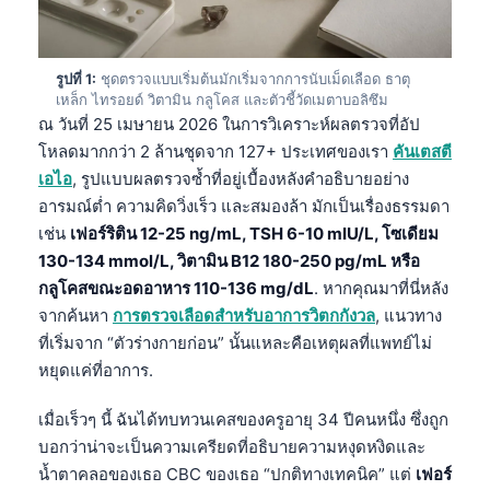
รูปที่ 1:
ชุดตรวจแบบเริ่มต้นมักเริ่มจากการนับเม็ดเลือด ธาตุ
เหล็ก ไทรอยด์ วิตามิน กลูโคส และตัวชี้วัดเมตาบอลิซึม
ณ วันที่ 25 เมษายน 2026 ในการวิเคราะห์ผลตรวจที่อัป
โหลดมากกว่า 2 ล้านชุดจาก 127+ ประเทศของเรา
คันเตสตี
เอไอ
, รูปแบบผลตรวจซ้ำที่อยู่เบื้องหลังคำอธิบายอย่าง
อารมณ์ต่ำ ความคิดวิ่งเร็ว และสมองล้า มักเป็นเรื่องธรรมดา
เช่น
เฟอร์ริติน 12-25 ng/mL, TSH 6-10 mIU/L, โซเดียม
130-134 mmol/L, วิตามิน B12 180-250 pg/mL หรือ
กลูโคสขณะอดอาหาร 110-136 mg/dL
. หากคุณมาที่นี่หลัง
จากค้นหา
การตรวจเลือดสำหรับอาการวิตกกังวล
, แนวทาง
ที่เริ่มจาก “ตัวร่างกายก่อน” นั้นแหละคือเหตุผลที่แพทย์ไม่
หยุดแค่ที่อาการ.
เมื่อเร็วๆ นี้ ฉันได้ทบทวนเคสของครูอายุ 34 ปีคนหนึ่ง ซึ่งถูก
บอกว่าน่าจะเป็นความเครียดที่อธิบายความหงุดหงิดและ
น้ำตาคลอของเธอ CBC ของเธอ “ปกติทางเทคนิค” แต่
เฟอร์