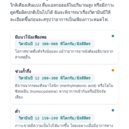
ใกล้เคียงเส้นแบ่ง ดื่มแอลกอฮอล์ในปริมาณสูง หรือมีภาวะ
ดูดซึมผิดปกติเป็นไปได้ ฉันจะพิจารณาเรื่องวิตามินบีให้
ละเอียดขึ้นก่อนจะสรุปว่าอาการเป็นเพียงภาวะหมดไฟ.
มีแนวโน้มเพียงพอ
วิตามินบี 12 300-900 พิโคกรัม/มิลลิลิตร
โอกาสขาดที่แท้จริงน้อยลง แม้ว่าอาการอาจยังต้องอธิบายจาก
สาเหตุอื่น.
ช่วงก้ำกึ่ง
วิตามินบี 12 200-300 พิโคกรัม/มิลลิลิตร
พิจารณากรดเมทิลมาโลนิก (methylmalonic acid) หรือโฮโม
ซิสเทอีน (homocysteine) หากอาการเข้ากันหรือมีปัจจัย
เสี่ยง.
ต่ำ
วิตามินบี 12 150-199 พิโคกรัม/มิลลิลิตร
ภาวะขาดมีความเป็นไปได้มากขึ้น โดยเฉพาะเมื่อมีอาการทาง