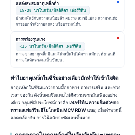
แหล่งสะสมธาตุเหล็กต่ำ
15-29 นาโนกรัม/มิลลิลิตร เฟอร์ริติน
มักสัมพันธ์กับความเหนื่อยล้า ผมร่วง สมาธิแย่ลง ความทนต่อ
การออกกำลังกายลดลง หรืออารมณ์ต่ำ.
การพร่องรุนแรง
<15 นาโนกรัม/มิลลิลิตร เฟอร์ริติน
ภาวะขาดธาตุเหล็กมีแนวโน้มเป็นไปได้มาก แม้กระทั่งก่อนที่
ภาวะโลหิตจางจะเห็นชัดบน .
ทำไมธาตุเหล็กในซีรั่มอย่างเดียวมักทำให้เข้าใจผิด
ธาตุเหล็กในซีรั่มแกว่งตามมื้ออาหาร อาหารเสริม และช่วง
เวลาของวัน ดังนั้นผมจึงแทบไม่ตีความจากมันเพียงอย่าง
เดียว กลุ่มที่มีประโยชน์กว่าคือ
เฟอร์ริติน ความอิ่มตัวของ
ทรานสเฟอร์ริน ฮีโมโกลบิน MCV RDW และ
; เมื่อค่าพวกนี้
สอดคล้องกัน การวินิจฉัยจะชัดเจนขึ้นมาก.