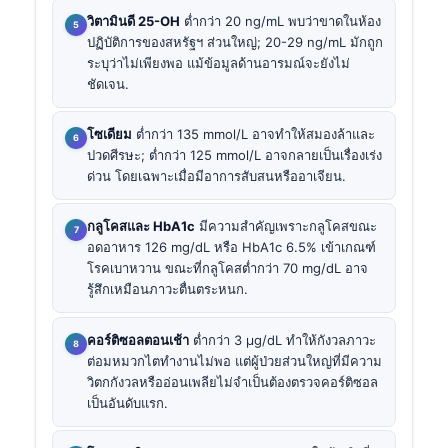
วิตามินดี 25-OH
ต่ำกว่า 20 ng/mL พบว่าขาดในห้อง
ปฏิบัติการของสหรัฐฯ ส่วนใหญ่; 20-29 ng/mL มักถูก
ระบุว่าไม่เพียงพอ แม้ข้อมูลด้านอารมณ์จะยังไม่
ชัดเจน.
โซเดียม
ต่ำกว่า 135 mmol/L อาจทำให้สมองล้าและ
ปวดศีรษะ; ต่ำกว่า 125 mmol/L อาจกลายเป็นเรื่องเร่ง
ด่วน โดยเฉพาะเมื่อมีอาการสับสนหรืออาเจียน.
กลูโคสและ HbA1c
มีความสำคัญเพราะกลูโคสขณะ
อดอาหาร 126 mg/dL หรือ HbA1c 6.5% เข้าเกณฑ์
โรคเบาหวาน ขณะที่กลูโคสต่ำกว่า 70 mg/dL อาจ
รู้สึกเหมือนภาวะตื่นตระหนก.
คอร์ติซอลตอนเช้า
ต่ำกว่า 3 µg/dL ทำให้กังวลภาวะ
ต่อมหมวกไตทำงานไม่พอ แต่ผู้ป่วยส่วนใหญ่ที่มีความ
วิตกกังวลหรืออ่อนเพลียไม่จำเป็นต้องตรวจคอร์ติซอล
เป็นอันดับแรก.