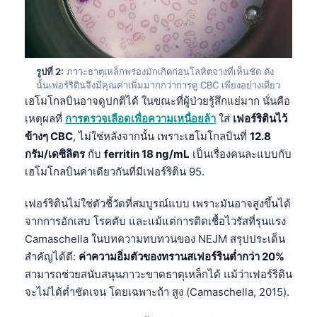
รูปที่ 2:
ภาวะธาตุเหล็กพร่องมักเกิดก่อนโลหิตจางที่เห็นชัด ดัง
นั้นเฟอร์ริตินจึงมีคุณค่าเพิ่มมากกว่าการดู CBC เพียงอย่างเดียว
เฮโมโกลบินอาจดูปกติได้ ในขณะที่ผู้ป่วยรู้สึกแย่มาก นั่นคือ
เหตุผลที่
การตรวจเลือดเพื่อความเหนื่อยล้า
ใส่
เฟอร์ริตินไว้
ข้างๆ CBC
, ไม่ใช่หลังจากนั้น เพราะเฮโมโกลบินที่
12.8
กรัม/เดซิลิตร
กับ
ferritin 18 ng/mL
เป็นเรื่องคนละแบบกับ
เฮโมโกลบินค่าเดียวกันที่มีเฟอร์ริติน 95.
เฟอร์ริตินไม่ใช่ตัวชี้วัดที่สมบูรณ์แบบ เพราะมันอาจสูงขึ้นได้
จากการอักเสบ โรคตับ และแม้แต่การติดเชื้อไวรัสที่รุนแรง
Camaschella ในบทความทบทวนของ NEJM สรุปประเด็น
สำคัญได้ดี:
ค่าความอิ่มตัวของทรานสเฟอร์รินต่ำกว่า 20%
สามารถช่วยสนับสนุนภาวะขาดธาตุเหล็กได้ แม้ว่าเฟอร์ริติน
จะไม่ได้ต่ำชัดเจน โดยเฉพาะถ้า สูง (Camaschella, 2015).