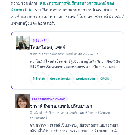
ความร่วมมือกับ
คณะกรรมการที่ปรึกษาทางการแพทย์ของ
Kantesti AI
, รวมถึงบทความจากศาสตราจารย์ ดร. ฮันส์ เว
เบอร์ และการตรวจสอบทางการแพทย์โดย ดร. ซาราห์ มิตเชลล์
แพทย์หญิงและด็อกเตอร์.
ผู้เขียนหลัก
โทมัส ไคลน์, แพทย์
หัวหน้าเจ้าหน้าที่ทางการแพทย์ บริษัท Kantesti AI
ดร. โธมัส ไคลน์ เป็นแพทย์ผู้เชี่ยวชาญโลหิตวิทยาเชิงคลินิก
ที่ได้รับการรับรองจากคณะกรรมการ และเป็นอายุรแพทย์ มี
ประสบการณ์มากกว่า 15 ปีด้านเวชศาสตร์ห้องปฏิบัติการ
และการวิเคราะห์ทางคลินิกที่ช่วยด้วย AI ในฐานะ Chief
รีเสิร์ชเกต
Google Scholar
Academia.edu
ORCID
Medical Officer ที่ Kantesti AI เขาให้การกำกับดูแลทาง
คลินิกเกี่ยวกับความถูกต้องทางการแพทย์ของโครงข่าย
ประสาทเทียมที่เป็นกรรมสิทธิ์ ดร. ไคลน์ได้ตีพิมพ์ผลงาน
อย่างกว้างขวางเกี่ยวกับการตีความไบโอมาร์กเกอร์และ
ผู้ตรวจสอบทางการแพทย์
การวินิจฉัยทางห้องปฏิบัติการในหัวข้อด้านเวชศาสตร์ห้อง
ซาราห์ มิทเชล, แพทย์, ปริญญาเอก
ปฏิบัติการ.
หัวหน้าฝ่ายที่ปรึกษาทางการแพทย์ - พยาธิวิทยาคลินิกและ
อายุรศาสตร์
ดร. ซาราห์ มิตเชลล์ เป็นแพทย์ผู้เชี่ยวชาญด้านพยาธิวิทยา
คลินิกที่ได้รับการรับรองจากคณะกรรมการ มีประสบการณ์