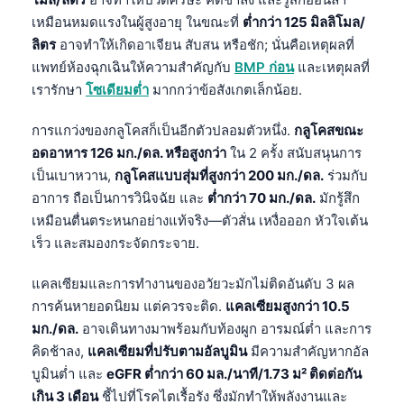
เหมือนหมดแรงในผู้สูงอายุ ในขณะที่
ต่ำกว่า 125 มิลลิโมล/
ลิตร
อาจทำให้เกิดอาเจียน สับสน หรือชัก; นั่นคือเหตุผลที่
แพทย์ห้องฉุกเฉินให้ความสำคัญกับ
BMP ก่อน
และเหตุผลที่
เรารักษา
โซเดียมต่ำ
มากกว่าข้อสังเกตเล็กน้อย.
การแกว่งของกลูโคสก็เป็นอีกตัวปลอมตัวหนึ่ง.
กลูโคสขณะ
อดอาหาร 126 มก./ดล. หรือสูงกว่า
ใน 2 ครั้ง สนับสนุนการ
เป็นเบาหวาน,
กลูโคสแบบสุ่มที่สูงกว่า 200 มก./ดล.
ร่วมกับ
อาการ ถือเป็นการวินิจฉัย และ
ต่ำกว่า 70 มก./ดล.
มักรู้สึก
เหมือนตื่นตระหนกอย่างแท้จริง—ตัวสั่น เหงื่อออก หัวใจเต้น
เร็ว และสมองกระจัดกระจาย.
แคลเซียมและการทำงานของอวัยวะมักไม่ติดอันดับ 3 ผล
การค้นหายอดนิยม แต่ควรจะติด.
แคลเซียมสูงกว่า 10.5
มก./ดล.
อาจเดินทางมาพร้อมกับท้องผูก อารมณ์ต่ำ และการ
คิดช้าลง,
แคลเซียมที่ปรับตามอัลบูมิน
มีความสำคัญหากอัล
Norsk bokmål
บูมินต่ำ และ
eGFR ต่ำกว่า 60 มล./นาที/1.73 ม² ติดต่อกัน
Ślōnskŏ gŏdka
เกิน 3 เดือน
ชี้ไปที่โรคไตเรื้อรัง ซึ่งมักทำให้พลังงานและ