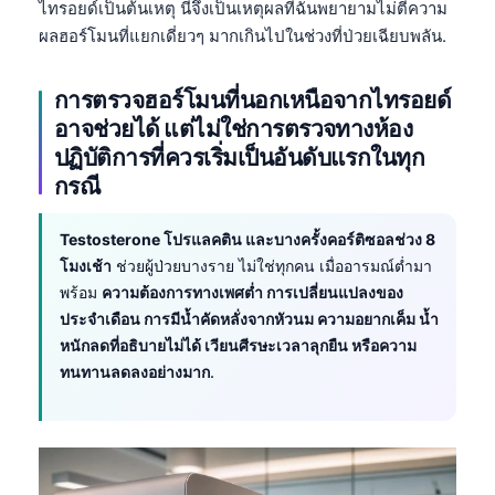
ไทรอยด์เป็นต้นเหตุ นี่จึงเป็นเหตุผลที่ฉันพยายามไม่ตีความ
日本語
ผลฮอร์โมนที่แยกเดี่ยวๆ มากเกินไปในช่วงที่ป่วยเฉียบพลัน.
Eesti
Azərbaycan dili
การตรวจฮอร์โมนที่นอกเหนือจากไทรอยด์
Bosanski
อาจช่วยได้ แต่ไม่ใช่การตรวจทางห้อง
ปฏิบัติการที่ควรเริ่มเป็นอันดับแรกในทุก
Svenska
กรณี
Српски језик
Íslenska
Testosterone โปรแลคติน และบางครั้งคอร์ติซอลช่วง 8
โมงเช้า
ช่วยผู้ป่วยบางราย ไม่ใช่ทุกคน เมื่ออารมณ์ต่ำมา
Հայերեն
พร้อม
ความต้องการทางเพศต่ำ การเปลี่ยนแปลงของ
Bahasa Indonesia
ประจำเดือน การมีน้ำคัดหลั่งจากหัวนม ความอยากเค็ม น้ำ
हिन्दी
หนักลดที่อธิบายไม่ได้ เวียนศีรษะเวลาลุกยืน หรือความ
ทนทานลดลงอย่างมาก
.
Nederlands
Dansk
Български
فارسی