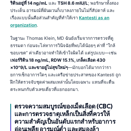
ริตินอยู่ที่ 14 ng/mL
และ
TSH 8.6 mIU/L
; พอรักษาทั้งสอง
ประเด็น อารมณ์ที่ผันผวนก็เบาลงภายในไม่กี่สัปดาห์ และ
เรื่องแบบนั้นคือส่วนสำคัญที่ทำให้เรา
Kantesti as an
organization
.
ในฐานะ Thomas Klein, MD ฉันยังเริ่มจากการตรวจที่ดู
ธรรมดา ก่อนจะไล่หาการวินิจฉัยที่พบได้น้อยๆ ค่าที่ “ใกล้
ขอบเขต” ค่าเดียวอาจทำให้เข้าใจผิดได้ แต่รูปแบบ—เช่น
เฟอร์ริติน 18 ng/mL, RDW 15.1%, เกล็ดเลือด 430
×10^9/L และขาอยู่ไม่สุขใหม่ๆ
—มักบอกได้มากกว่ารา
ยการเช็กอาการใดๆ และเครือข่ายประสาทของ Kantesti ถูก
ฝึกให้ตรวจจับชุดค่าผสมเหล่านั้นโดยเฉพาะ แทนที่จะตื่น
ตระหนกกับตัวเลขเดี่ยวที่แยกออกมา.
ตรวจความสมบูรณ์ของเม็ดเลือด
(CBC)
และการตรวจธาตุเหล็กเป็นสิ่งที่ควรให้
ความสำคัญเป็นอันดับแรกสำหรับอาการ
อ่อนเพลีย อารมณ์ต่ำ และสมองล้า