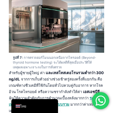
简体中文
Română
Türkçe
Ελληνικά
Português
Español
Italiano
รูปที่ 7:
การตรวจฮอร์โมนนอกเหนือจากไทรอยด์ (Beyond-
thyroid hormone testing) จะได้ผลดีที่สุดเมื่อประวัติให้
עִבְרִית
เหตุผลเฉพาะเจาะจงในการสั่งตรวจ
สำหรับผู้ชายผู้ใหญ่ ค่า
และเทสโทสเตอโรนรวมต่ำกว่า 300
Français
ng/dL
จากการเก็บตัวอย่างช่วงเช้าตรู่สองครั้งที่แยกกัน คือ
العربية
เกณฑ์ทางชีวเคมีที่ใช้กันโดยทั่วไปควบคู่กับอาการ หากโรค
Deutsch
อ้วน โรคไทรอยด์ หรือความชรากำลังทำให้ค่า
เอสเอชบีจี
,
English
ฉันให้ความสำคัญกับการคำนวณเบื้องหลังมากกว่า
ระหว่าง
เทสโทสเตอโรนแบบอิสระกับแบบรวม
มากกว่าค่าเทสโทส
ไทย
เตอโรนรวมเพียงอย่างเดียว.