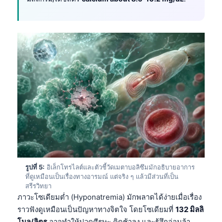
รูปที่ 5:
อิเล็กโทรไลต์และตัวชี้วัดเมตาบอลิซึมมักอธิบายอาการ
ที่ดูเหมือนเป็นเรื่องทางอารมณ์ แต่จริง ๆ แล้วมีส่วนที่เป็น
สรีรวิทยา
ภาวะโซเดียมต่ำ (Hyponatremia) มักพลาดได้ง่ายเมื่อเรื่อง
ราวฟังดูเหมือนเป็นปัญหาทางจิตใจ โดยโซเดียมที่
132 มิลลิ
โมล/ลิตร
อาจทำให้ปวดศีรษะ คิดช้าลง และรู้สึกอ่อนล้า