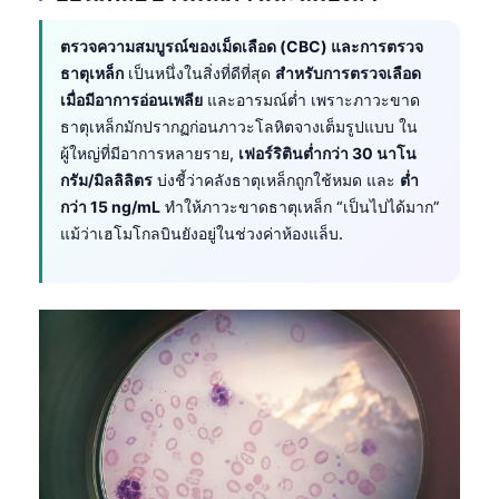
ตรวจความสมบูรณ์ของเม็ดเลือด (CBC) และการตรวจ
ธาตุเหล็ก
เป็นหนึ่งในสิ่งที่ดีที่สุด
สำหรับการตรวจเลือด
เมื่อมีอาการอ่อนเพลีย
และอารมณ์ต่ำ เพราะภาวะขาด
ธาตุเหล็กมักปรากฏก่อนภาวะโลหิตจางเต็มรูปแบบ ใน
ผู้ใหญ่ที่มีอาการหลายราย,
เฟอร์ริตินต่ำกว่า 30 นาโน
กรัม/มิลลิลิตร
บ่งชี้ว่าคลังธาตุเหล็กถูกใช้หมด และ
ต่ำ
กว่า 15 ng/mL
ทำให้ภาวะขาดธาตุเหล็ก “เป็นไปได้มาก”
แม้ว่าเฮโมโกลบินยังอยู่ในช่วงค่าห้องแล็บ.