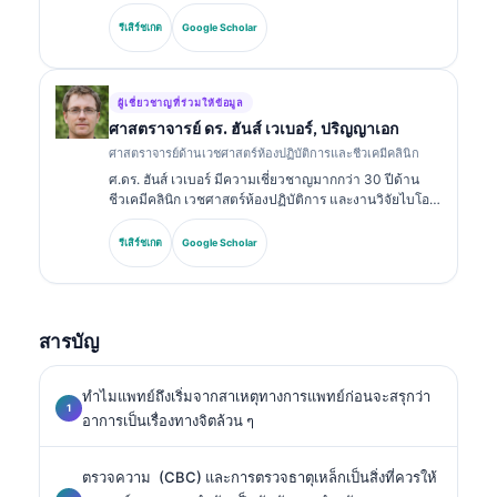
มากกว่า 18 ปีในด้านเวชศาสตร์ห้องปฏิบัติการและการ
วิเคราะห์การวินิจฉัย เธอมีวุฒิบัตรเฉพาะทางด้านเคมีคลินิก
รีเสิร์ชเกต
Google Scholar
และได้ตีพิมพ์อย่างกว้างขวางเกี่ยวกับชุดตรวจไบโอมาร์ก
เกอร์และการวิเคราะห์ในทางปฏิบัติทางคลินิก.
ผู้เชี่ยวชาญที่ร่วมให้ข้อมูล
ศาสตราจารย์ ดร. ฮันส์ เวเบอร์, ปริญญาเอก
ศาสตราจารย์ด้านเวชศาสตร์ห้องปฏิบัติการและชีวเคมีคลินิก
ศ.ดร. ฮันส์ เวเบอร์ มีความเชี่ยวชาญมากกว่า 30 ปีด้าน
ชีวเคมีคลินิก เวชศาสตร์ห้องปฏิบัติการ และงานวิจัยไบโอ
มาร์กเกอร์ อดีตประธานของสมาคมเคมีคลินิกแห่งเยอรมนี
เขาเชี่ยวชาญด้านการวิเคราะห์ชุดตรวจเพื่อการวินิจฉัย
รีเสิร์ชเกต
Google Scholar
การมาตรฐานของไบโอมาร์กเกอร์ และเวชศาสตร์ห้อง
ปฏิบัติการที่ช่วยด้วย AI.
สารบัญ
ทำไมแพทย์ถึงเริ่มจากสาเหตุทางการแพทย์ก่อนจะสรุกว่า
อาการเป็นเรื่องทางจิตล้วน ๆ
ตรวจความ
(CBC) และการตรวจธาตุเหล็กเป็นสิ่งที่ควรให้