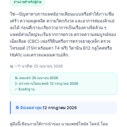
อ่านง่ายสำหรับผู้ป่วย
ใช่—ปัญหาทางการแพทย์อาจเลียนแบบหรือทำให้ภาวะซึม
เศร้า ความหงุดหงิด ความวิตกกังวล และอาการสมองล้าแย่
ลงได้ ก่อนที่เราจะเรียกว่าอาการเป็นเรื่องทางจิตล้วน ๆ
แพทย์ส่วนใหญ่จะเริ่มจากการตรวจ
ตรวจความสมบูรณ์ของ
เม็ดเลือด
(CBC) เฟอร์ริตินหรือการตรวจธาตุเหล็ก ตรวจ
ไทรอยด์ (TSH พร้อมค่า T4 ฟรี) วิตามิน B12 กลูโคสหรือ
HbA1c และตรวจแผงเมตาบอลิก.
📖 ~11 นาที
📅
25 เมษายน 2026
📝 เผยแพร่:
25 เมษายน 2026
🩺 ตรวจทานโดยแพทย์:
12 กรกฎาคม 2026
✅ อิงหลักฐาน
🔄 อัปเดตล่าสุด:
12 กรกฎาคม 2026
คู่มือนี้เขียนภายใต้การนำของ
นายแพทย์โทมัส ไคลน์
โดย