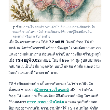
รูปที่ 3:
ภาวะไทรอยด์ทำงานต่ำมักเลียนแบบภาวะซึมเศร้า ใน
ขณะที่ภาวะไทรอยด์ทำงานเกินอาจให้ความรู้สึกเหมือนตื่น
ตระหนกหรือกระสับกระส่าย
เมื่อฉันตรวจทบทวน
TSH 7.2 mIU/L
โดยมี free T4 ต่ำ-
ปกติ ผมคิดว่ามีอาการคิดช้าลง ท้องผูก ไม่ทนต่อความหนาว
และอารมณ์แบนราบ ก่อนจะคิดว่าเป็นภาวะซึมเศร้าปฐมภูมิ
เมื่อ
TSH อยู่ที่ 0.02 mIU/L
โดยมี free T4 สูง รูปแบบมักจะ
กลับกันไปเป็นใจสั่น หงุดหงิด นอนไม่หลับ ตัวสั่น และความ
วิตกกังวลแบบที่ “ทางกาย” มาก.
TSH เพียงอย่างเดียวเป็นการคัดกรอง ไม่ใช่การวินิจฉัย
ทั้งหมด ของเรา
คู่มือการตรวจไทรอยด์
อธิบายว่าทำไม
free T4 และบางครั้งแอนติบอดีจึงมีความสำคัญ ในขณะที่
รีวิวของเรา
การรบกวนจากไบโอติน
ครอบคลุมกับดักยอด
นิยมของอาหารเสริมความงามที่ทำให้ TSH ดูเหมือนต่ำผิด