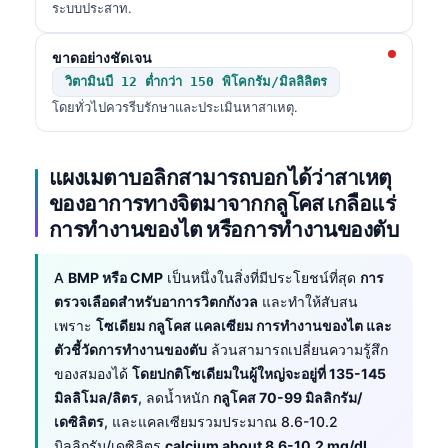
ระบบประสาท.
ขาดอย่างชัดเจน
วิตามินบี 12 ต่ำกว่า 150 พิโคกรัม/มิลลิลิตร
โดยทั่วไปควรรีบรักษาและประเมินหาสาเหตุ.
แผงเมตาบอลิกสามารถบอกได้ว่าสาเหตุ
ของอาการทางจิตมาจากกลูโคส เกลือแร่
การทำงานของไต หรือการทำงานของตับ
A
BMP หรือ CMP
เป็นหนึ่งในสิ่งที่มีประโยชน์ที่สุด
การ
ตรวจเลือดสำหรับอาการวิตกกังวล
และทำให้สับสน
เพราะ
โซเดียม กลูโคส แคลเซียม การทำงานของไต และ
ตัวชี้วัดการทำงานของตับ
ล้วนสามารถเปลี่ยนความรู้สึก
ของสมองได้
โดยปกติโซเดียมในผู้ใหญ่จะอยู่ที่ 135-145
มิลลิโมล/ลิตร
, ลดน้ำหนัก
กลูโคส 70-99 มิลลิกรัม/
เดซิลิตร
, และแคลเซียมรวมประมาณ 8.6-10.2
มิลลิกรัม/เดซิลิตร
calcium about 8.6-10.2 mg/dL
.