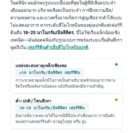
ในคลินิก ผมมักพบรูปแบบนี้บ่อยที่สุดในผู้ที่มีเลือดประจำ
เดือนออกมาก บริจาคเลือดเป็นประจำ การฝึกความอึด/
ความทนทาน และบางครั้งอาจเกิดการสูญเสียจากลำไส้แบบ
ไม่แสดงอาการ หากระดับฮีโมโกลบินของคุณปกติแต่เฟอร์ริ
ตินคือ
18-25 นาโนกรัม/มิลลิลิตร
, นี่ไม่ใช่เรื่องเล็กน้อยเชิง
เทคนิค—มันสอดคล้องกับรูปแบบการพร่องระยะเริ่มต้นที่เรา
พูดถึงใน
เฟอร์ริตินต่ำเมื่อฮีโมโกลบินปกติ
.
แหล่งสะสมธาตุเหล็กเพียงพอ
>50 นาโนกรัม/มิลลิลิตร เฟอร์ริติน
ภาวะขาดธาตุเหล็กมีโอกาสเป็นคำอธิบายหลักของอาการทาง
จิตใจหรือพลังงานน้อยลง แม้บริบทยังคงมีความสำคัญ.
ต่ำ-ปกติ / โซนสีเทา
30-50 นาโนกรัม/มิลลิลิตร เฟอร์ริติน
ยังอาจมีความหมายได้ในกรณีที่มีประจำเดือนมาก การอิ่มตัว
ของทรานสเฟอร์รินต่ำ ขาอยู่ไม่สุข หรือ สูง.