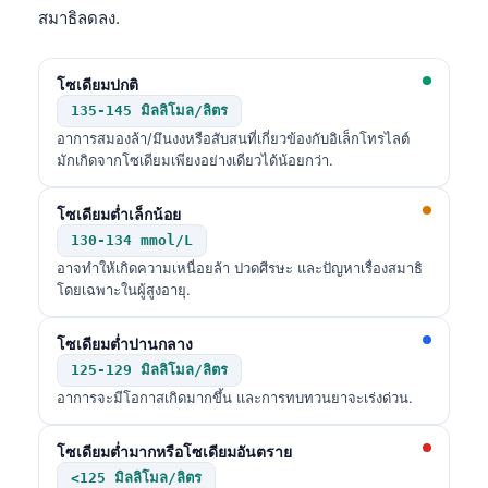
สมาธิลดลง.
Frysk
Esperanto
โซเดียมปกติ
Беларуская мова
135-145 มิลลิโมล/ลิตร
Татар теле
อาการสมองล้า/มึนงงหรือสับสนที่เกี่ยวข้องกับอิเล็กโทรไลต์
มักเกิดจากโซเดียมเพียงอย่างเดียวได้น้อยกว่า.
Кыргызча
ئۇيغۇرچە
โซเดียมต่ำเล็กน้อย
Cebuano
130-134 mmol/L
อาจทำให้เกิดความเหนื่อยล้า ปวดศีรษะ และปัญหาเรื่องสมาธิ
Basa Jawa
โดยเฉพาะในผู้สูงอายุ.
ພາສາລາວ
โซเดียมต่ำปานกลาง
Монгол
125-129 มิลลิโมล/ลิตร
Afrikaans
อาการจะมีโอกาสเกิดมากขึ้น และการทบทวนยาจะเร่งด่วน.
العربية المغربية
โซเดียมต่ำมากหรือโซเดียมอันตราย
Occitan
<125 มิลลิโมล/ลิตร