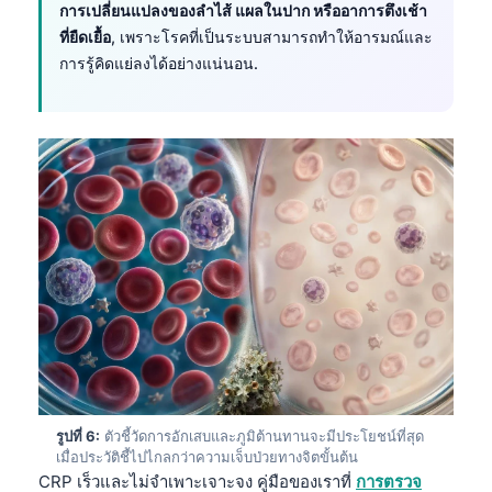
การเปลี่ยนแปลงของลำไส้ แผลในปาก หรืออาการตึงเช้า
Català
ที่ยืดเยื้อ
, เพราะโรคที่เป็นระบบสามารถทำให้อารมณ์และ
O‘zbekcha
การรู้คิดแย่ลงได้อย่างแน่นอน.
Українська
አማርኛ
Kiswahili
ភាសាខ្មែរ
ဗမာစာ
Tagalog
Tiếng Việt
Bahasa Melayu
മലയാളം
ಕನ್ನಡ
รูปที่ 6:
ตัวชี้วัดการอักเสบและภูมิต้านทานจะมีประโยชน์ที่สุด
ગુજરાતી
เมื่อประวัติชี้ไปไกลกว่าความเจ็บป่วยทางจิตขั้นต้น
CRP เร็วและไม่จำเพาะเจาะจง คู่มือของเราที่
การตรวจ
தமிழ்