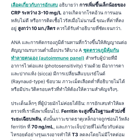
เลือดเกี่ยวกับการอักเสบ
อธิบายว่า
การเพิ่มขึ้นเล็กน้อยของ
తెలుగు
CRP ระหว่าง 3-10 mg/L
อาจเกิดจากโรคอ้วน การนอน
मराठी
หลับไม่ดี หรือการติดเชื้อไวรัสเมื่อไม่นานนี้ ขณะที่ค่าที่คง
อยู่
สูงกว่า 10 มก./ลิตร
ควรได้รับคำอธิบายที่ชัดเจนกว่า.
اردو
বাংলা
ANA และการคัดกรองภูมิต้านทานที่กว้างขึ้นให้สัญญาณต่อ
สัญญาณรบกวนต่ำเมื่อประวัติบาง A
ชุดตรวจภูมิคุ้มกัน
Shqip
ทำลายตนเอง (autoimmune panel)
สำหรับผู้ป่วยที่มี
Magyar
อาการไวต่อแสง (photosensitivity) ร่วมด้วย มีอาการตา
Slovenščina
และปากแห้ง (sicca) มีการเปลี่ยนสีแบบเรย์โนด์
(Raynaud-type) ข้อบวม ภาวะเม็ดเลือดต่ำที่อธิบายไม่ได้
한국어
หรือมีประวัติครอบครัวที่ทำให้ต้องให้ความสำคัญจริงๆ.
Polski
Lietuvių kalba
ประเด็นเล็กๆ ที่ผู้ป่วยมักไม่ค่อยได้ยิน: การอักเสบทำให้ผล
ตรวจที่เราพึ่งพาเพี้ยนไป.
Ferritin จะสูงขึ้นในฐานะตัวบ่งชี้
Русский
ระยะเฉียบพลัน
, ดังนั้นภาวะขาดธาตุเหล็กอาจถูกซ่อนไว้หลัง
ქართული
ferritin ที่
70 ng/mL
, และภาวะเจ็บป่วยที่ไม่เกี่ยวกับต่อม
Čeština
ไทรอยด์อย่างรุนแรงอาจทำให้
T3
ลดลงโดยไม่มีโรคต่อม