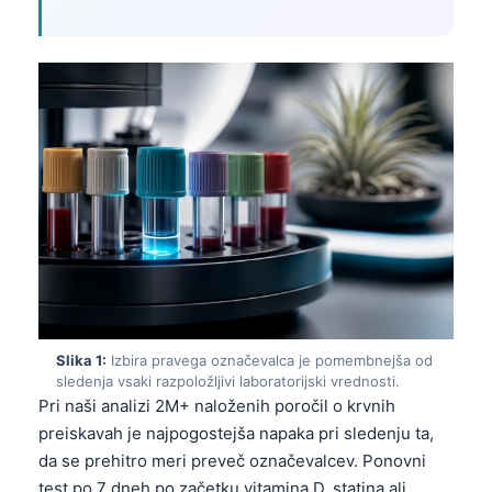
Slika 1:
Izbira pravega označevalca je pomembnejša od
sledenja vsaki razpoložljivi laboratorijski vrednosti.
Pri naši analizi 2M+ naloženih poročil o krvnih
preiskavah je najpogostejša napaka pri sledenju ta,
da se prehitro meri preveč označevalcev. Ponovni
test po 7 dneh po začetku vitamina D, statina ali