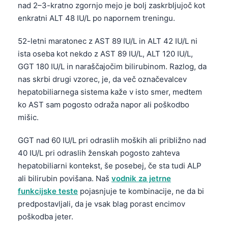
nad 2–3-kratno zgornjo mejo je bolj zaskrbljujoč kot
Català
enkratni ALT 48 IU/L po napornem treningu.
O‘zbekcha
52-letni maratonec z AST 89 IU/L in ALT 42 IU/L ni
Українська
ista oseba kot nekdo z AST 89 IU/L, ALT 120 IU/L,
አማርኛ
GGT 180 IU/L in naraščajočim bilirubinom. Razlog, da
Kiswahili
nas skrbi drugi vzorec, je, da več označevalcev
hepatobiliarnega sistema kaže v isto smer, medtem
ភាសាខ្មែរ
ko AST sam pogosto odraža napor ali poškodbo
ဗမာစာ
mišic.
ไทย
GGT nad 60 IU/L pri odraslih moških ali približno nad
Tagalog
40 IU/L pri odraslih ženskah pogosto zahteva
Tiếng Việt
hepatobiliarni kontekst, še posebej, če sta tudi ALP
Bahasa Melayu
ali bilirubin povišana. Naš
vodnik za jetrne
funkcijske teste
pojasnjuje te kombinacije, ne da bi
മലയാളം
predpostavljali, da je vsak blag porast encimov
ಕನ್ನಡ
poškodba jeter.
ગુજરાતી