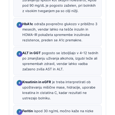
zdravljenju lipidov kot skupni holesterol; ApoB
pod 90 mg/dL je pogosto zaželen, pri bolnikih
z visokim tveganjem pa so cilji nižji.
HbA1c
odraža povprečno glukozo v približno 3
mesecih, vendar lahko na tešče inzulin in
HOMA-IR pokažeta spremembe inzulinske
rezistence, preden se A1c premakne.
ALT in GGT
pogosto se izboljšajo v 4–12 tednih
po zmanjšanju uživanja alkohola, izgubi teže ali
spremembah zdravil, vendar lahko vadba
začasno zviša AST in ALT.
Kreatinin in eGFR
je treba interpretirati ob
upoštevanju mišične mase, hidracije, uporabe
kreatina in cistatina C, kadar rezultati ne
ustrezajo bolniku.
Feritin
ispod 30 ng/mL močno kaže na nizke