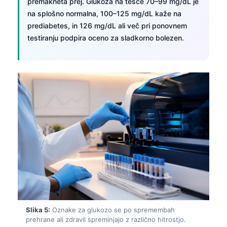
premakneta prej. Glukoza na tešče 70–99 mg/dL je
na splošno normalna, 100–125 mg/dL kaže na
prediabetes, in 126 mg/dL ali več pri ponovnem
testiranju podpira oceno za sladkorno bolezen.
Slika 5:
Oznake za glukozo se po spremembah
prehrane ali zdravil spreminjajo z različno hitrostjo.