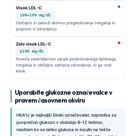
Visok LDL-C
160–189 mg/dL
Običajno si zasluži aktivno pregledovanje tveganja in
pogovor o zdravljenju
Zelo visok LDL-C
≥190 mg/dL
Poveča zaskrbljenost zaradi podedovanega lipidnega
tveganja in običajno zahteva zdravljenje, ki ga vodi
klinik
Uporabite glukozne označevalce v
pravem časovnem okviru
HbA1c je najboljši široki označevalec napredka za
povprečno glukozo v obdobju 8–12 tednov,
medtem ko se lahko glukoza in inzulin na tešče