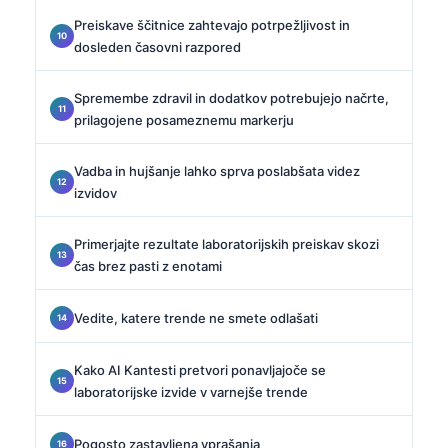
Preiskave ščitnice zahtevajo potrpežljivost in
dosleden časovni razpored
Spremembe zdravil in dodatkov potrebujejo načrte,
prilagojene posameznemu markerju
Vadba in hujšanje lahko sprva poslabšata videz
izvidov
Primerjajte rezultate laboratorijskih preiskav skozi
čas brez pasti z enotami
Vedite, katere trende ne smete odlašati
Kako AI Kantesti pretvori ponavljajoče se
laboratorijske izvide v varnejše trende
Pogosto zastavljena vprašanja