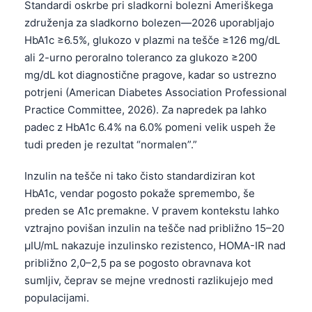
Standardi oskrbe pri sladkorni bolezni Ameriškega
združenja za sladkorno bolezen—2026 uporabljajo
HbA1c ≥6.5%, glukozo v plazmi na tešče ≥126 mg/dL
ali 2-urno peroralno toleranco za glukozo ≥200
mg/dL kot diagnostične pragove, kadar so ustrezno
potrjeni (American Diabetes Association Professional
Practice Committee, 2026). Za napredek pa lahko
padec z HbA1c 6.4% na 6.0% pomeni velik uspeh že
tudi preden je rezultat “normalen”.”
Inzulin na tešče ni tako čisto standardiziran kot
HbA1c, vendar pogosto pokaže spremembo, še
preden se A1c premakne. V pravem kontekstu lahko
vztrajno povišan inzulin na tešče nad približno 15–20
µIU/mL nakazuje inzulinsko rezistenco, HOMA-IR nad
približno 2,0–2,5 pa se pogosto obravnava kot
sumljiv, čeprav se mejne vrednosti razlikujejo med
Norsk bokmål
populacijami.
Ślōnskŏ gŏdka