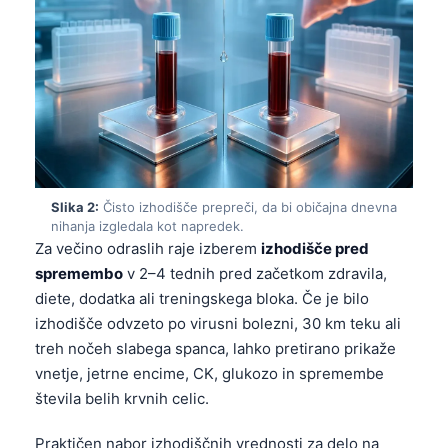
Slika 2:
Čisto izhodišče prepreči, da bi običajna dnevna
nihanja izgledala kot napredek.
Za večino odraslih raje izberem
izhodišče pred
spremembo
v 2–4 tednih pred začetkom zdravila,
diete, dodatka ali treningskega bloka. Če je bilo
izhodišče odvzeto po virusni bolezni, 30 km teku ali
treh nočeh slabega spanca, lahko pretirano prikaže
vnetje, jetrne encime, CK, glukozo in spremembe
števila belih krvnih celic.
Praktičen nabor izhodiščnih vrednosti za delo na