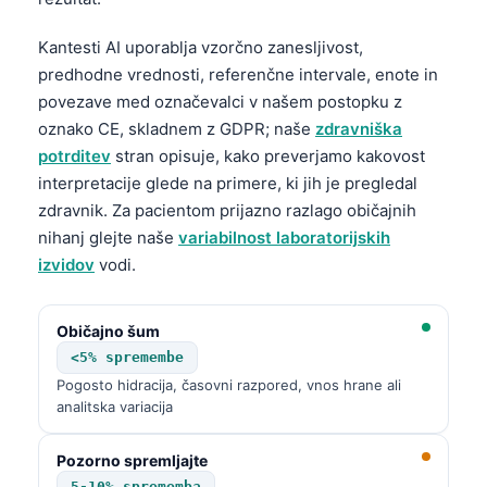
Kantesti AI uporablja vzorčno zanesljivost,
predhodne vrednosti, referenčne intervale, enote in
povezave med označevalci v našem postopku z
oznako CE, skladnem z GDPR; naše
zdravniška
potrditev
stran opisuje, kako preverjamo kakovost
interpretacije glede na primere, ki jih je pregledal
zdravnik. Za pacientom prijazno razlago običajnih
nihanj glejte naše
variabilnost laboratorijskih
izvidov
vodi.
Običajno šum
<5% spremembe
Pogosto hidracija, časovni razpored, vnos hrane ali
analitska variacija
Pozorno spremljajte
5-10% sprememba