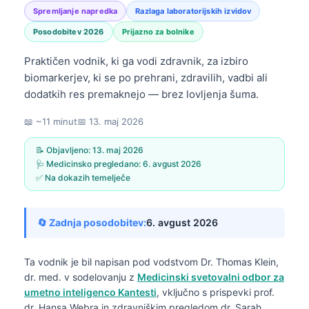
Spremljanje napredka
Razlaga laboratorijskih izvidov
Posodobitev 2026
Prijazno za bolnike
Praktičen vodnik, ki ga vodi zdravnik, za izbiro
biomarkerjev, ki se po prehrani, zdravilih, vadbi ali
dodatkih res premaknejo — brez lovljenja šuma.
📖 ~11 minut
📅
13. maj 2026
📝 Objavljeno:
13. maj 2026
🩺 Medicinsko pregledano:
6. avgust 2026
✅ Na dokazih temelječe
🔄 Zadnja posodobitev:
6. avgust 2026
Ta vodnik je bil napisan pod vodstvom
Dr. Thomas Klein,
dr. med.
v sodelovanju z
Medicinski svetovalni odbor za
umetno inteligenco Kantesti
, vključno s prispevki prof.
dr. Hansa Webra in zdravniškim pregledom dr. Sarah