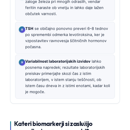
zaloge železa pri mnogih odraslih, vendar
feritin naraste ob vnetju in lahko daje lažen
občutek varnosti.
TSH
se običajno ponovno preveri 6–8 tednov
po spremembi odmerka levotiroksina, ker je
vzpostavitev ravnovesja ščitničnih hormonov
počasna.
Variabilnost laboratorijskih izvidov
lahko
posnema napredek; rezultate laboratorijskih
preiskav primerjajte skozi čas z istim
laboratorijem, v istem stanju teščnosti, ob
istem času dneva in z istimi enotami, kadar koli
je mogoče.
Kateri biomarkerji si zaslužijo