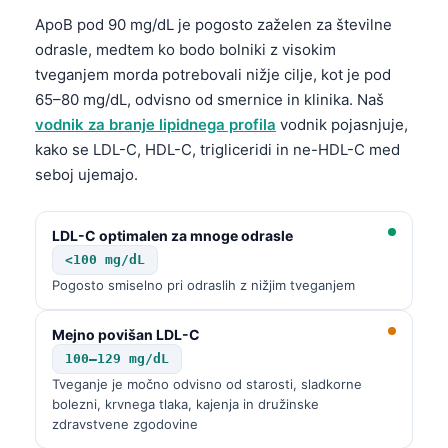
ApoB pod 90 mg/dL je pogosto zaželen za številne
odrasle, medtem ko bodo bolniki z visokim
tveganjem morda potrebovali nižje cilje, kot je pod
65–80 mg/dL, odvisno od smernice in klinika. Naš
vodnik za branje lipidnega profila
vodnik pojasnjuje,
kako se LDL-C, HDL-C, trigliceridi in ne-HDL-C med
seboj ujemajo.
LDL-C optimalen za mnoge odrasle
<100 mg/dL
Pogosto smiselno pri odraslih z nižjim tveganjem
Mejno povišan LDL-C
100–129 mg/dL
Tveganje je močno odvisno od starosti, sladkorne
bolezni, krvnega tlaka, kajenja in družinske
zdravstvene zgodovine