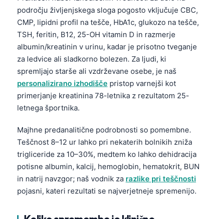
področju življenjskega sloga pogosto vključuje CBC,
CMP, lipidni profil na tešče, HbA1c, glukozo na tešče,
TSH, feritin, B12, 25-OH vitamin D in razmerje
albumin/kreatinin v urinu, kadar je prisotno tveganje
za ledvice ali sladkorno bolezen. Za ljudi, ki
spremljajo starše ali vzdrževane osebe, je naš
personalizirano izhodišče
pristop varnejši kot
primerjanje kreatinina 78-letnika z rezultatom 25-
letnega športnika.
Majhne predanalitične podrobnosti so pomembne.
Teščnost 8–12 ur lahko pri nekaterih bolnikih zniža
trigliceride za 10–30%, medtem ko lahko dehidracija
potisne albumin, kalcij, hemoglobin, hematokrit, BUN
in natrij navzgor; naš vodnik za
razlike pri teščnosti
pojasni, kateri rezultati se najverjetneje spremenijo.
Koliko spremembe je klinično