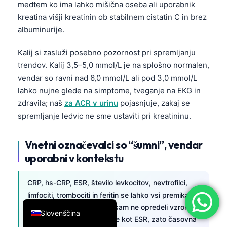
medtem ko ima lahko mišična oseba ali uporabnik
简体中文
kreatina višji kreatinin ob stabilnem cistatin C in brez
Română
albuminurije.
Türkçe
Kalij si zasluži posebno pozornost pri spremljanju
Ελληνικά
trendov. Kalij 3,5–5,0 mmol/L je na splošno normalen,
vendar so ravni nad 6,0 mmol/L ali pod 3,0 mmol/L
Português
lahko nujne glede na simptome, tveganje na EKG in
Español
zdravila; naš
za ACR v urinu
pojasnjuje, zakaj se
Italiano
spremljanje ledvic ne sme ustaviti pri kreatininu.
עִבְרִית
Vnetni označevalci so “šumni”, vendar
Français
uporabni v kontekstu
العربية
Deutsch
CRP, hs-CRP, ESR, število levkocitov, nevtrofilci,
limfociti, trombociti in feritin se lahko vsi premikajo z
English
vnetjem, vendar nobeden sam ne opredeli vzroka.
Slovenščina
CRP narašča in pada hitreje kot ESR, zato časovna