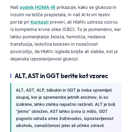
Frysk
Naš
vodnik HOMA-IR
prikazuje, kako se glukoza in
inzulin na tešče prepletata, in naš AI krvni testni
Esperanto
portal pri
Kantesti
preveri, ali HbA1c ustreza vzorcu
Беларуская мова
iz kompletne krvne slike (CBC). To je pomembno, ker
Татар теле
lahko pomanjkanje železa, hemoliza, nedavna
transfuzija, ledvična bolezen in nosečnost
Кыргызча
povzročijo, da HbA1c izgleda boljše ali slabše, kot je
ئۇيغۇرچە
dejanska izpostavljenost glukozi.
Cebuano
Basa Jawa
ALT, AST in GGT berite kot vzorec
ພາສາລາວ
ALT, AST, ALP, bilirubin in GGT je treba spremljati
Монгол
skupaj, ker je spremembe jetrnih encimov, ki so
Afrikaans
izolirane, lahko zlahka napačno razbrati. ALT je bolj
“jetrno” obtežen, AST lahko izvira iz mišic, GGT
العربية المغربية
pogosto odraža stres žolčevodov, izpostavljenost
Occitan
alkoholu, zamaščenost jeter ali učinke zdravil.