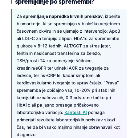
spremljanje po spremembi?
Za
spremljanje napredka krvnih preiskav
, izberite
biomarkerje, ki se spreminjajo v biološko verjetnem
časovnem okviru in se ujemajo z intervencijo: ApoB
ali LDL-C za terapijo z lipidi, HbA1c za spremembe
glukoze v 8–12 tednih, ALT/GGT za stres jeter,
feritin in nasičenost transferina za železo,
TSH/prosti T4 za odmerjanje ščitnice,
kreatinin/eGFR ter urinski ACR za tveganje za
ledvice, ter hs-CRP le, kadar simptomi ali
kardiovaskularno tveganje to upravičujejo. “Prava”
sprememba je običajno vsaj 10-20% pri stabilnih
kemijskih označevalcih, 0,3 odstotne točke pri
HbA1c ali pa jasno presega pričakovano
laboratorijsko variacijo.
Kantesti AI
pomaga
primerjati rezultate laboratorijskih preiskav skozi
čas, ne da bi vsako majhno nihanje obravnavali kot
diagnozo.