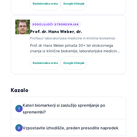
analize. Ima specialna certifikata iz klinične kemije in
Raziskovalna vrata
Google Učenjak
je obsežno objavljala o panelih biomarkerjev in
laboratorijski analizi v klinični praksi.
SODELUJOČI STROKOVNJAK
Prof. dr. Hans Weber, dr.
Profesor laboratorijske medicine in klinične biokemije
Prof. dr. Hans Weber prinaša 30+ let strokovnega
znanja iz klinične biokemije, laboratorijske medicine
in raziskav biomarkerjev. Nekdanji predsednik
Nemškega društva za klinično kemijo se osredotoča
Raziskovalna vrata
Google Učenjak
na analizo diagnostičnih panelov, standardizacijo
biomarkerjev in laboratorijsko medicino s pomočjo AI.
Kazalo
Kateri biomarkerji si zaslužijo spremljanje po
spremembi?
Vzpostavite izhodišče, preden presodite napredek