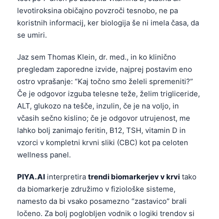
levotiroksina običajno povzroči tesnobo, ne pa
koristnih informacij, ker biologija še ni imela časa, da
se umiri.
Jaz sem Thomas Klein, dr. med., in ko klinično
pregledam zaporedne izvide, najprej postavim eno
ostro vprašanje: “Kaj točno smo želeli spremeniti?”
Če je odgovor izguba telesne teže, želim trigliceride,
ALT, glukozo na tešče, inzulin, če je na voljo, in
včasih sečno kislino; če je odgovor utrujenost, me
lahko bolj zanimajo feritin, B12, TSH, vitamin D in
vzorci v kompletni krvni sliki (CBC) kot pa celoten
wellness panel.
PIYA.AI
interpretira
trendi biomarkerjev v krvi
tako
da biomarkerje združimo v fiziološke sisteme,
namesto da bi vsako posamezno “zastavico” brali
ločeno. Za bolj poglobljen vodnik o logiki trendov si