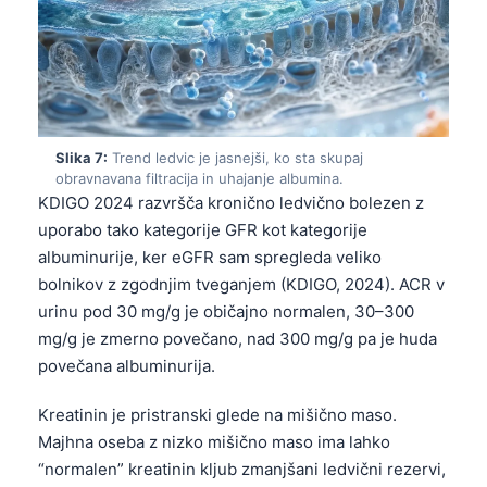
日本語
Eesti
Azərbaycan dili
Bosanski
Svenska
Slika 7:
Trend ledvic je jasnejši, ko sta skupaj
obravnavana filtracija in uhajanje albumina.
Српски језик
KDIGO 2024 razvršča kronično ledvično bolezen z
Íslenska
uporabo tako kategorije GFR kot kategorije
albuminurije, ker eGFR sam spregleda veliko
Հայերեն
bolnikov z zgodnjim tveganjem (KDIGO, 2024). ACR v
Bahasa Indonesia
urinu pod 30 mg/g je običajno normalen, 30–300
हिन्दी
mg/g je zmerno povečano, nad 300 mg/g pa je huda
povečana albuminurija.
Nederlands
Dansk
Kreatinin je pristranski glede na mišično maso.
Majhna oseba z nizko mišično maso ima lahko
Български
“normalen” kreatinin kljub zmanjšani ledvični rezervi,
فارسی