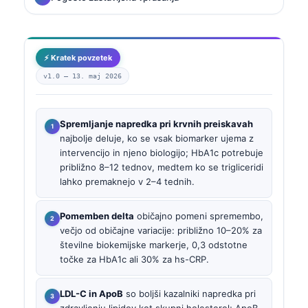
⚡ Kratek povzetek
v1.0 —
13. maj 2026
Spremljanje napredka pri krvnih preiskavah
najbolje deluje, ko se vsak biomarker ujema z
intervencijo in njeno biologijo; HbA1c potrebuje
približno 8–12 tednov, medtem ko se trigliceridi
lahko premaknejo v 2–4 tednih.
Pomemben delta
običajno pomeni spremembo,
večjo od običajne variacije: približno 10–20% za
številne biokemijske markerje, 0,3 odstotne
točke za HbA1c ali 30% za hs-CRP.
LDL-C in ApoB
so boljši kazalniki napredka pri