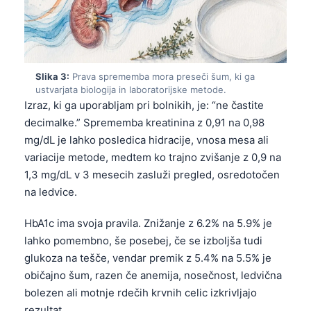
Slika 3:
Prava sprememba mora preseči šum, ki ga
ustvarjata biologija in laboratorijske metode.
Izraz, ki ga uporabljam pri bolnikih, je: “ne častite
decimalke.” Sprememba kreatinina z 0,91 na 0,98
mg/dL je lahko posledica hidracije, vnosa mesa ali
variacije metode, medtem ko trajno zvišanje z 0,9 na
1,3 mg/dL v 3 mesecih zasluži pregled, osredotočen
na ledvice.
HbA1c ima svoja pravila. Znižanje z 6.2% na 5.9% je
lahko pomembno, še posebej, če se izboljša tudi
glukoza na tešče, vendar premik z 5.4% na 5.5% je
običajno šum, razen če anemija, nosečnost, ledvična
bolezen ali motnje rdečih krvnih celic izkrivljajo
rezultat.