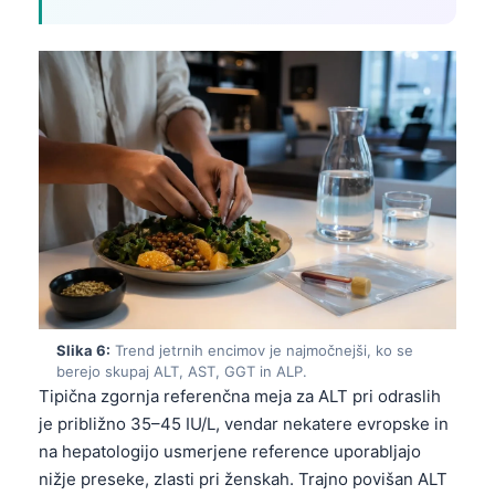
Gàidhlig
Euskara
Македонски јазик
Latviešu valoda
Galego
অসমীয়া
සිංහල
سنڌي
پښتو
Slika 6:
Trend jetrnih encimov je najmočnejši, ko se
Slovenčina
berejo skupaj ALT, AST, GGT in ALP.
Tipična zgornja referenčna meja za ALT pri odraslih
Hrvatski
je približno 35–45 IU/L, vendar nekatere evropske in
Suomi
na hepatologijo usmerjene reference uporabljajo
Қазақ тілі
nižje preseke, zlasti pri ženskah. Trajno povišan ALT