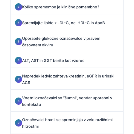
Koliko spremembe je klinično pomembno?
Spremljajte lipide z LDL-C, ne-HDL-C in ApoB
Uporabite glukozne označevalce v pravem
časovnem okviru
ALT, AST in GGT berite kot vzorec
Napredek ledvic zahteva kreatinin, eGFR in urinski
ACR
Vnetni označevalci so “šumni”, vendar uporabni v
kontekstu
Označevalci hranil se spreminjajo z zelo različnimi
hitrostmi