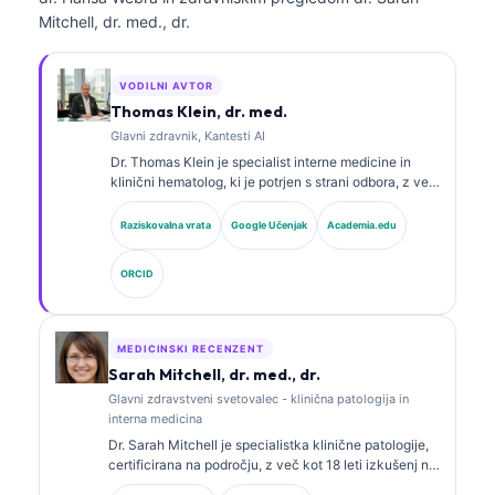
Mitchell, dr. med., dr.
VODILNI AVTOR
Thomas Klein, dr. med.
Glavni zdravnik, Kantesti AI
Dr. Thomas Klein je specialist interne medicine in
klinični hematolog, ki je potrjen s strani odbora, z več
kot 15 leti izkušenj na področju laboratorijske
medicine in z analizo kliničnih podatkov s pomočjo
Raziskovalna vrata
Google Učenjak
Academia.edu
umetne inteligence. Kot glavni medicinski direktor pri
Kantesti AI zagotavlja klinični nadzor nad medicinsko
ORCID
točnostjo lastniškega nevronskega omrežja. Dr. Klein
je obsežno objavljal na področju interpretacije
biomarkerjev in laboratorijske diagnostike na temo
laboratorijske medicine.
MEDICINSKI RECENZENT
Sarah Mitchell, dr. med., dr.
Glavni zdravstveni svetovalec - klinična patologija in
interna medicina
Dr. Sarah Mitchell je specialistka klinične patologije,
certificirana na področju, z več kot 18 leti izkušenj na
področju laboratorijske medicine in diagnostične