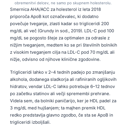
obremenitvi delcev, ne samo po skupnem holesterolu.
Smernica AHA/ACC za holesterol iz leta 2018
priporoča ApoB kot označevalec, ki dodatno
povečuje tveganje, zlasti kadar so trigliceridi 200
mg/dL ali več (Grundy in sod., 2019). LDL-C pod 100
mg/dL se pogosto šteje za optimalen za odrasle z
nižjim tveganjem, medtem ko se pri številnih bolnikih
z visokim tveganjem cilja na LDL-C pod 70 mg/dL ali
nižje, odvisno od njihove klinične zgodovine.
Trigliceridi lahko v 2–4 tednih padejo po zmanjšanju
alkohola, dodanega sladkorja ali rafiniranih ogljikovih
hidratov, vendar LDL-C lahko potrebuje 6–12 tednov
po začetku statinov ali večji spremembi prehrane.
Videla sem, da bolniki paničarijo, ker je HDL padel za
3 mg/dL med hujšanjem; ta majhen premik HDL
redko predstavlja glavno zgodbo, če sta se ApoB in
trigliceridi izboljšali.