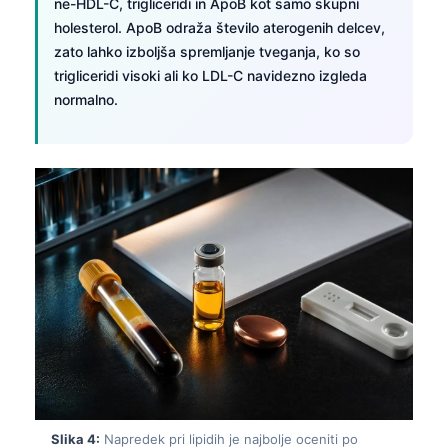
ne-HDL-C, trigliceridi in ApoB kot samo skupni
holesterol. ApoB odraža število aterogenih delcev,
zato lahko izboljša spremljanje tveganja, ko so
trigliceridi visoki ali ko LDL-C navidezno izgleda
normalno.
Slika 4:
Napredek pri lipidih je najbolje oceniti po