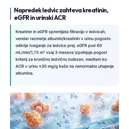
தமிழ்
Napredek ledvic zahteva kreatinin,
eGFR in urinski ACR
తెలుగు
मराठी
Kreatinin in eGFR spremljata filtracijo v ledvicah,
اردو
vendar razmerje albumin/kreatinin v urinu pogosto
odkrije tveganje za ledvice prej. eGFR pod 60
বাংলা
mL/min/1,73 m² vsaj 3 mesece izpolnjuje pogost
Shqip
kriterij za kronično ledvično bolezen, medtem ko
Magyar
ACR v urinu ≥30 mg/g kaže na nenormalno uhajanje
albumina.
한국어
Polski
Lietuvių kalba
Русский
ქართული
Čeština