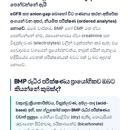
පෙන්වන්නේ ඇයි
eGFR සහ anion gap බොහෝ විට ගණනය කරන අතිරේක
අංගයන් වන අතර, නියමිත පරීක්ෂණ (ordered analytes)
නොවේ.
ඔබේ වාර්තාව BMP හෝ CMP මත ඒවා
පෙන්වන්නේ නම්, රසායනාගාරය ඒවා creatinine සහ
විද්‍යුත්ලවණ (electrolytes) වලින් ව්‍යුත්පන්න කර ඇත; එය
වෛද්‍යමය වශයෙන් ප්‍රයෝජනවත්ය, නමුත් එයින් පැනලය
හදිසියේම වෙනත් පරීක්ෂණයක් බවට පත් වූ බව අදහස්
නොවේ.
BMP රුධිර පරීක්ෂණය ප්‍රායෝගිකව ඔබට
කියන්නේ කුමක්ද?
වකුගඩු ක්‍රියාකාරිත්වය, විද්‍යුත්ලවණ, අම්ල-පාද (acid-
base) ඉඟි, සහ ග්ලූකෝස් සඳහා BMP රුධිර පරීක්ෂණය
වඩාත් සුදුසුය.
රෝගියා වියළිවීම (dry) ඇතිද, පොටෑසියම්
රඳවාගෙන සිටිනවාද, බයිකාබනේට් (bicarbonate)