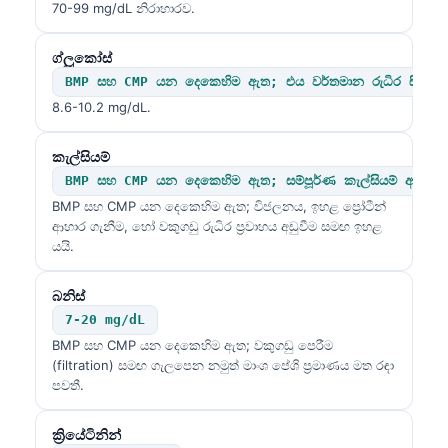
70-99 mg/dL නිරාහාරව.
ග්ලූකෝස්
BMP සහ CMP යන දෙකෙහිම ඇත; එය වර්තමාන රුධිර සීනි මට්
8.6-10.2 mg/dL.
කැල්සියම්
BMP සහ CMP යන දෙකෙහිම ඇත; සම්පූර්ණ කැල්සියම් අල්බියු
BMP සහ CMP යන දෙකෙහිම ඇත; විජලනය, ඉහළ ප්‍රෝටීන්
ආහාර ගැනීම, හෝ වකුගඩු රුධිර ප්‍රවාහය අඩුවීම සමඟ ඉහළ
යයි.
බනිස්
7-20 mg/dL
BMP සහ CMP යන දෙකෙහිම ඇත; වකුගඩු පෙරීම
(filtration) සමඟ ගැලපෙන නමුත් මාංශ පේශි ප්‍රමාණය මත රඳා
පවතී.
ක්‍රියේටිනින්