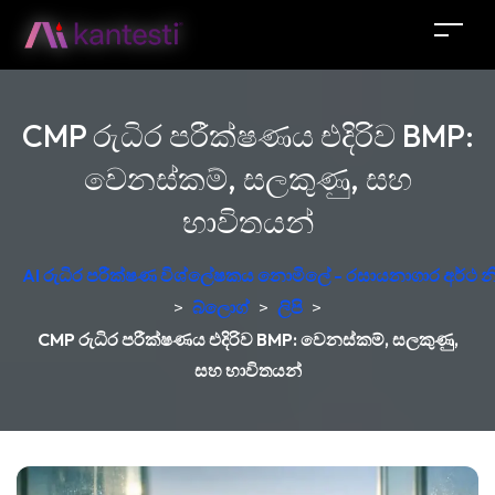
CMP රුධිර පරීක්ෂණය එදිරිව BMP:
වෙනස්කම්, සලකුණු, සහ
භාවිතයන්
AI රුධිර පරීක්ෂණ විශ්ලේෂකය නොමිලේ - රසායනාගාර අර්ථ න
>
බ්ලොග්
>
ලිපි
>
CMP රුධිර පරීක්ෂණය එදිරිව BMP: වෙනස්කම්, සලකුණු,
සහ භාවිතයන්