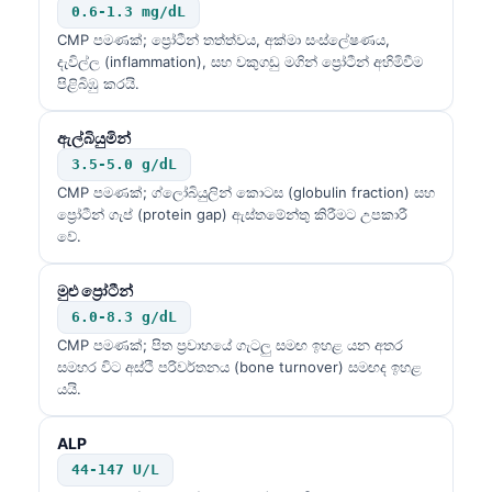
0.6-1.3 mg/dL
CMP පමණක්; ප්‍රෝටීන් තත්ත්වය, අක්මා සංස්ලේෂණය,
දැවිල්ල (inflammation), සහ වකුගඩු මගින් ප්‍රෝටීන් අහිමිවීම
පිළිබිඹු කරයි.
ඇල්බියුමින්
3.5-5.0 g/dL
CMP පමණක්; ග්ලෝබියුලින් කොටස (globulin fraction) සහ
ප්‍රෝටීන් ගැප් (protein gap) ඇස්තමේන්තු කිරීමට උපකාරී
වේ.
මුළු ප්‍රෝටීන්
6.0-8.3 g/dL
CMP පමණක්; පිත ප්‍රවාහයේ ගැටලු සමඟ ඉහළ යන අතර
සමහර විට අස්ථි පරිවර්තනය (bone turnover) සමඟද ඉහළ
යයි.
ALP
44-147 U/L