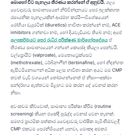
බොහෝ විට පැනලය තීරණය කරන්නේ ඒ අනුවයි.
ශල්‍ය
O‘zbekcha
වෛද්‍යවරු සාමාන්‍යයෙන් නිර්වින්දනයට පෙර ඉලක්කගත
Українська
රසායනික පැනලයකින් ආරම්භ කරයි—විශේෂයෙන්
አማርኛ
රෝගියා ඩයුරටික් (diuretics) භාවිතා කරන්නේ නම්, ACE
inhibitors ගන්නවා නම්, හෝ දියවැඩියාව තිබේ නම්; අපේ
Kiswahili
ශල්‍යකර්මයට පෙර රුධිර පරීක්ෂණ මාර්ගෝපදේශය
ඒ
ភាសាខ្មែរ
තීරණය සාමාන්‍යයෙන් ගන්නේ කෙසේද කියලා පෙන්වයි.
ဗမာစာ
වල්ප්‍රොයිට් (valproate), මෙතොට්‍රෙක්සෙට්
(methotrexate), ටර්බිනාෆීන් (terbinafine), හෝ නිදන්ගත
ไทย
ඇසිටමිනොෆෙන් අධික ලෙස භාවිතා කරන අයට මම CMP
Tagalog
තවත් වැඩි වශයෙන් තෝරාගන්නෙත් ඒ නිසා—අක්මා
Tiếng Việt
සන්දර්භය ඇත්තටම මීළඟට මම කරන දේ වෙනස් කරන
නිසා.
Bahasa Melayu
മലയാളം
අවංකවම කිව්වොත්, සාමාන්‍ය පරීක්ෂා කිරීම (routine
screening) කියන එකේදී පුරුද්ද වෙනස් වෙන තැනක්.
ಕನ್ನಡ
සමහර ප්‍රාථමික සත්කාර වෛද්‍යවරු වාර්ෂික පැමිණීම්වලදී
ગુજરાતી
CMP එකටම පෙරනිමියෙන් යනවා, මොකද අමතර
தமிழ்