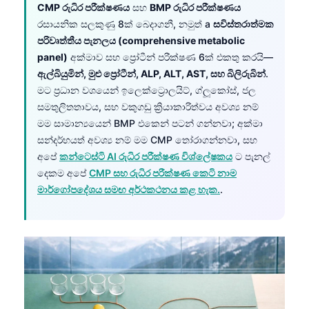
CMP රුධිර පරීක්ෂණය
සහ
BMP රුධිර පරීක්ෂණය
රසායනික සලකුණු 8ක් බෙදාගනී, නමුත් a
සවිස්තරාත්මක
පරිවෘත්තීය පැනලය (comprehensive metabolic
panel)
අක්මාව සහ ප්‍රෝටීන් පරීක්ෂණ 6ක් එකතු කරයි—
ඇල්බියුමින්, මුළු ප්‍රෝටීන්, ALP, ALT, AST, සහ බිලිරුබින්
.
මට ප්‍රධාන වශයෙන් ඉලෙක්ට්‍රොලයිට්, ග්ලූකෝස්, ජල
සමතුලිතතාවය, සහ වකුගඩු ක්‍රියාකාරිත්වය අවශ්‍ය නම්
මම සාමාන්‍යයෙන් BMP එකෙන් පටන් ගන්නවා; අක්මා
සන්දර්භයත් අවශ්‍ය නම් මම CMP තෝරාගන්නවා, සහ
අපේ
කන්ටෙස්ටි AI රුධිර පරීක්ෂණ විශ්ලේෂකය
ට පැනල්
දෙකම අපේ
CMP සහ රුධිර පරීක්ෂණ කෙටි නාම
මාර්ගෝපදේශය සමඟ අර්ථකථනය කළ හැක.
.