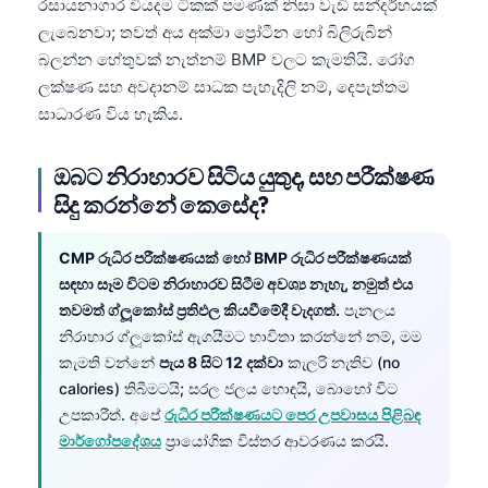
රසායනාගාර වියදම ටිකක් පමණක් නිසා වැඩි සන්දර්භයක්
ලැබෙනවා; තවත් අය අක්මා ප්‍රෝටීන හෝ බිලිරුබින්
తెలుగు
බලන්න හේතුවක් නැත්නම් BMP වලට කැමතියි. රෝග
मराठी
ලක්ෂණ සහ අවදානම් සාධක පැහැදිලි නම්, දෙපැත්තම
اردو
සාධාරණ විය හැකිය.
বাংলা
ඔබට නිරාහාරව සිටිය යුතුද, සහ පරීක්ෂණ
Shqip
සිදු කරන්නේ කෙසේද?
Magyar
Slovenščina
CMP රුධිර පරීක්ෂණයක් හෝ BMP රුධිර පරීක්ෂණයක්
한국어
සඳහා සෑම විටම නිරාහාරව සිටීම අවශ්‍ය නැහැ, නමුත් එය
තවමත් ග්ලූකෝස් ප්‍රතිඵල කියවීමේදී වැදගත්.
පැනලය
Polski
නිරාහාර ග්ලූකෝස් ඇගයීමට භාවිතා කරන්නේ නම්, මම
Lietuvių kalba
කැමති වන්නේ
පැය 8 සිට 12 දක්වා
කැලරි නැතිව (no
calories) තිබීමටයි; සරල ජලය හොඳයි, බොහෝ විට
Русский
උපකාරීත්. අපේ
රුධිර පරීක්ෂණයට පෙර උපවාසය පිළිබඳ
ქართული
මාර්ගෝපදේශය
ප්‍රායෝගික විස්තර ආවරණය කරයි.
Čeština