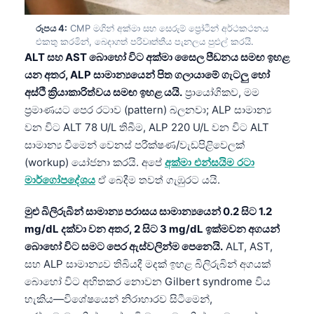
රූපය 4:
CMP මගින් අක්මා සහ සෙරුම් ප්‍රෝටීන් අර්ථකථනය
එකතු කරමින්, බෙදාගත් පරිවෘත්තීය පැනලය පුළුල් කරයි.
ALT සහ AST බොහෝ විට අක්මා සෛල පීඩනය සමඟ ඉහළ
යන අතර, ALP සාමාන්‍යයෙන් පිත ගලායාමේ ගැටලු හෝ
අස්ථි ක්‍රියාකාරිත්වය සමඟ ඉහළ යයි.
ප්‍රායෝගිකව, මම
ප්‍රමාණයට පෙර රටාව (pattern) බලනවා; ALP සාමාන්‍ය
වන විට ALT 78 U/L තිබීම, ALP 220 U/L වන විට ALT
සාමාන්‍ය වීමෙන් වෙනස් පරීක්ෂණ/වැඩපිළිවෙලක්
(workup) යෝජනා කරයි. අපේ
අක්මා එන්සයිම රටා
මාර්ගෝපදේශය
ඒ බෙදීම තවත් ගැඹුරට යයි.
මුළු බිලිරුබින් සාමාන්‍ය පරාසය සාමාන්‍යයෙන් 0.2 සිට 1.2
mg/dL දක්වා වන අතර, 2 සිට 3 mg/dL ඉක්මවන අගයන්
බොහෝ විට සමට පෙර ඇස්වලින්ම පෙනෙයි.
ALT, AST,
සහ ALP සාමාන්‍යව තිබියදී මදක් ඉහළ බිලිරුබින් අගයක්
බොහෝ විට අහිතකර නොවන Gilbert syndrome විය
හැකිය—විශේෂයෙන් නිරාහාරව සිටීමෙන්,