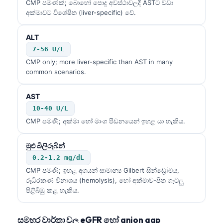
CMP පමණක්; බොහෝ පොදු අවස්ථාවලදී ASTට වඩා
අක්මාවට විශේෂිත (liver-specific) වේ.
ALT
7-56 U/L
CMP only; more liver-specific than AST in many
common scenarios.
AST
10-40 U/L
CMP පමණි; අක්මා හෝ මාංශ පීඩනයෙන් ඉහළ යා හැකිය.
මුළු බිලිරුබින්
0.2-1.2 mg/dL
CMP පමණි; ඉහළ අගයන් සාමාන්‍ය Gilbert සින්ඩ්‍රෝමය,
රුධිරකණ විනාශය (hemolysis), හෝ අක්මාව-පිත ගැටලු
පිළිබිඹු කළ හැකිය.
සමහර වාර්තා වල eGFR හෝ anion gap