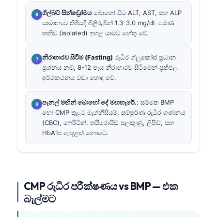
ගිල්බට් සින්ඩ්‍රෝමය
බොහෝ විට ALT, AST, සහ ALP
සාමාන්‍යව තිබියදී බිලිරුබින් 1.3-3.0 mg/dL පමණ
තනිව (isolated) ඉහළ යාමට හේතු වේ.
නිරාහාරව සිටීම (Fasting)
රුධිර ග්ලූකෝස් ප්‍රධාන
ප්‍රශ්නය නම්, 8-12 පැය නිරාහාරව සිටීමෙන් ප්‍රතිඵල
අර්ථකථනය වඩා හොඳ වේ.
පැනල් මඟින් බොහෝ දේ මඟහැරේ.
: සම්මත BMP
හෝ CMP තුළට මැග්නීසියම්, සම්පූර්ණ රුධිර ගණනය
(CBC), ෆෙරිටින්, තයිරොයිඩ් සලකුණු, ලිපිඩ්, සහ
HbA1c ඇතුළත් නොවේ.
CMP රුධිර පරීක්ෂණය vs BMP — එක
බැල්මට