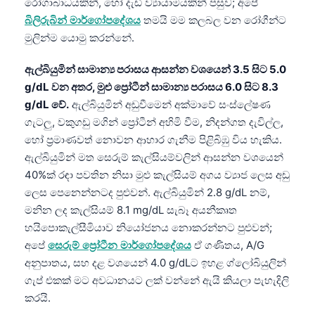
රෝගාබාධයකින්, හෝ දැඩි ව්‍යායාමයකින් පසුව; අපේ
බිලිරුබින් මාර්ගෝපදේශය
තමයි මම කලබල වන රෝගීන්ට
මුලින්ම යොමු කරන්නේ.
ඇල්බියුමින් සාමාන්‍ය පරාසය ආසන්න වශයෙන් 3.5 සිට 5.0
g/dL වන අතර, මුළු ප්‍රෝටීන් සාමාන්‍ය පරාසය 6.0 සිට 8.3
g/dL වේ.
ඇල්බියුමින් අඩුවීමෙන් අක්මාවේ සංස්ලේෂණ
ගැටලු, වකුගඩු මගින් ප්‍රෝටීන් අහිමි වීම, නිදන්ගත දැවිල්ල,
හෝ ප්‍රමාණවත් නොවන ආහාර ගැනීම පිළිබිඹු විය හැකිය.
ඇල්බියුමින් මත සෙරුම් කැල්සියම්වලින් ආසන්න වශයෙන්
40%ක් රඳා පවතින නිසා මුළු කැල්සියම් අගය ව්‍යාජ ලෙස අඩු
ලෙස පෙනෙන්නටද පුළුවන්. ඇල්බියුමින් 2.8 g/dL නම්,
මනින ලද කැල්සියම් 8.1 mg/dL සැබෑ අයනීකෘත
හයිපොකැල්සීමියාව නියෝජනය නොකරන්නට පුළුවන්;
අපේ
සෙරුම් ප්‍රෝටීන මාර්ගෝපදේශය
ඒ ගණිතය, A/G
අනුපාතය, සහ දළ වශයෙන් 4.0 g/dLට ඉහළ ග්ලෝබියුලින්
ගැප් එකක් මට අවධානයට ලක් වන්නේ ඇයි කියලා පැහැදිලි
Norsk bokmål
කරයි.
Ślōnskŏ gŏdka