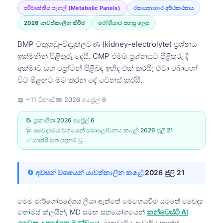
පරිවෘත්තීය පැනල් (Metabolic Panels)
රසායනාගාර අර්ථකථනය
2026 යාවත්කාලීන කිරීම
රෝගියාට පහසු ලෙස
BMP වකුගඩු-විද්‍යුත්ලවණ (kidney-electrolyte) ප්‍රශ්නය
ඉක්මනින් පිළිතුරු දෙයි. CMP එමම ප්‍රශ්නයට පිළිතුරු දී
අක්මාව සහ ප්‍රෝටීන් පිළිබඳ ඉඟිද එක් කරයි; ඒවා බොහෝ
විට මීළඟට මම කරන දේ වෙනස් කරයි.
📖 ~11 විනාඩි
📅
2026 අප්‍රේල් 6
📝 ප්‍රකාශිත:
2026 අප්‍රේල් 6
🩺 වෛද්‍යමය වශයෙන් සමාලෝචනය කළේ:
2026 ජූලි 21
✅ සාක්ෂි මත පදනම් වූ
🔄 අවසන් වශයෙන් යාවත්කාලීන කළේ:
2026 ජූලි 21
මෙම මාර්ගෝපදේශය ලියා ඇත්තේ මෙහෙයවීම යටතේ
වෛද්‍ය
තෝමස් ක්ලයින්, MD
සමඟ සහයෝගයෙන්
කන්ටෙස්ටි AI
වෛද්‍ය උපදේශක මණ්ඩලය
, මහාචාර්ය ආචාර්ය හාන්ස්