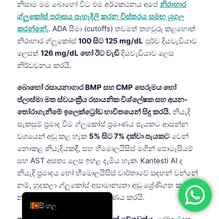
නිසාම මම බොහෝ විට එම අර්ථකථනය අපේ
නිරාහාර
简体中文
ග්ලූකෝස් පරාසය පැහැදිලි කරන විස්තරය සමඟ යුගල
Română
කරන්නේ.
. ADA සීමා (cutoffs) තවමත් තහවුරු කළහොත්
නිරාහාර ග්ලූකෝස්
100 සිට 125 mg/dL
පූර්ව දියවැඩියාව
Türkçe
ලෙසත්
126 mg/dL හෝ ඊට වැඩි
දියවැඩියාව ලෙස
Ελληνικά
නිර්වචනය කරයි.
Português
බොහෝ රසායනාගාර BMP සහ CMP සෙරුමය හෝ
Español
ප්ලාස්මා මත ස්වයංක්‍රීය රසායනික විශ්ලේෂක සහ අයන-
Italiano
තෝරාගැනීමේ ඉලෙක්ට්‍රෝඩ භාවිතයෙන් සිදු කරයි.
නියැදි
සැකසුම් ප්‍රමාද වීම ග්ලූකෝස් ප්‍රමාණය පැයකට ආසන්න
עִבְרִית
වශයෙන් අඩු කළ හැක
5% සිට 7% දක්වා පැයකට
වෙන්
Français
නොකළ නියැදියකදී, සහ හීමොලයිසිස් මගින් පොටෑසියම්
العربية
සහ AST අසත්‍ය ලෙස ඉහළ දැමිය හැක. Kantesti AI ද
නියැදි ප්‍රමාදය හෝ හීමොලයිසිස් වාර්තාවේ සඳහන් වන්නේ
Deutsch
නම්, හුදකලා ග්ලූකෝස් අසාමාන්‍යතා අඩු ශ්‍රේණිගත කරයි;
English
නරක නියැදි නරක කථා නිර්මාණය කරයි.
සිංහල