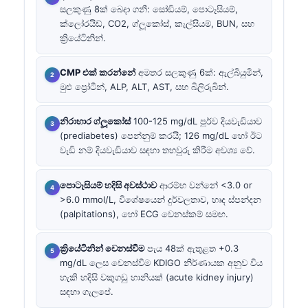
සලකුණු 8ක් බෙදා ගනී: සෝඩියම්, පොටෑසියම්,
ක්ලෝරයිඩ්, CO2, ග්ලූකෝස්, කැල්සියම්, BUN, සහ
ක්‍රියේටිනින්.
CMP එක් කරන්නේ
අමතර සලකුණු 6ක්: ඇල්බියුමින්,
මුළු ප්‍රෝටීන්, ALP, ALT, AST, සහ බිලිරුබින්.
නිරාහාර ග්ලූකෝස්
100-125 mg/dL පූර්ව දියවැඩියාව
(prediabetes) පෙන්නුම් කරයි; 126 mg/dL හෝ ඊට
වැඩි නම් දියවැඩියාව සඳහා තහවුරු කිරීම අවශ්‍ය වේ.
පොටෑසියම් හදිසි අවස්ථාව
ආරම්භ වන්නේ <3.0 or
>6.0 mmol/L, විශේෂයෙන් දුර්වලතාව, හෘද ස්පන්දන
(palpitations), හෝ ECG වෙනස්කම් සමඟ.
ක්‍රියේටිනින් වෙනස්වීම
පැය 48ක් ඇතුළත +0.3
mg/dL ලෙස වෙනස්වීම KDIGO නිර්ණායක අනුව විය
හැකි හදිසි වකුගඩු හානියක් (acute kidney injury)
සඳහා ගැලපේ.