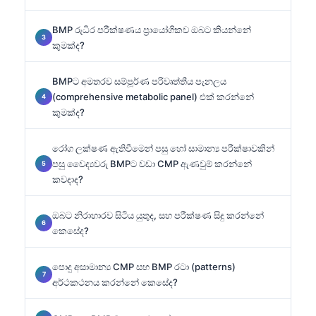
BMP රුධිර පරීක්ෂණය ප්‍රායෝගිකව ඔබට කියන්නේ
කුමක්ද?
BMPට අමතරව සම්පූර්ණ පරිවෘත්තීය පැනලය
(comprehensive metabolic panel) එක් කරන්නේ
කුමක්ද?
රෝග ලක්ෂණ ඇතිවීමෙන් පසු හෝ සාමාන්‍ය පරීක්ෂාවකින්
පසු වෛද්‍යවරු BMPට වඩා CMP ඇණවුම් කරන්නේ
කවදාද?
ඔබට නිරාහාරව සිටිය යුතුද, සහ පරීක්ෂණ සිදු කරන්නේ
කෙසේද?
පොදු අසාමාන්‍ය CMP සහ BMP රටා (patterns)
අර්ථකථනය කරන්නේ කෙසේද?