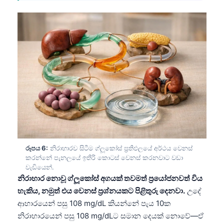
日本語
Eesti
Azərbaycan dili
Bosanski
Svenska
Српски језик
Íslenska
Հայերեն
Bahasa Indonesia
රූපය 6:
නිරාහාරව සිටීම ග්ලූකෝස් ප්‍රතිඵලයේ අර්ථය වෙනස්
हिन्दी
කරන්නේ පැනලයේ ඉතිරි කොටස් වෙනස් කරනවාට වඩා
වැඩියෙන්.
Nederlands
නිරාහාර නොවූ ග්ලූකෝස් අගයක් තවමත් ප්‍රයෝජනවත් විය
Dansk
හැකිය, නමුත් එය වෙනස් ප්‍රශ්නයකට පිළිතුරු දෙනවා.
උදේ
ආහාරයෙන් පසු 108 mg/dL කියන්නේ පැය 10ක
Български
නිරාහාරයෙන් පසු 108 mg/dLට සමාන දෙයක් නොවේ—ඒ
فارسی