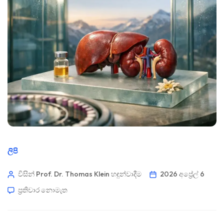
ලිපි
විසින් Prof. Dr. Thomas Klein
හඳුන්වාදීම
2026 අප්‍රේල් 6
ප්‍රතිචාර නොමැත