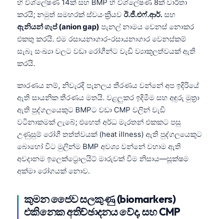
හි විශ්ලේෂණ 14ක් සහ BMP හි විශ්ලේෂණ 8ක් වාර්තා
කරයි; නමුත් සමහරක් ස්වයංක්‍රීයව
ඊ.ජී.එෆ්.ආර්.
සහ
ඇනියන් ගැප් (anion gap)
පැනල් නාමය වෙනස් නොකර
එකතු කරයි. එම රසායනාගාර-රසායනාගාර වෙනස්කම්
සැබෑ සංඛ්‍යා වලට වඩා රෝගීන්ට වැඩි ව්‍යාකූලත්වයක් ඇති
කරයි.
කාරණය නම්, නිවැරදි පැනලය තීරණය වන්නේ අප ඉදිරියේ
ඇති සායනික තීරණය මතයි. වළලුකර ඉදිමීම සහ අඳුරු මුත්‍රා
ඇති පුද්ගලයෙකුට BMPට වඩා CMP වලින් වැඩි
වටිනාකමක් ලැබේ; එහෙත් අර්ධ මැරතන් එකකට පසු
උණුසුම් රෝගී තත්ත්වයක් (heat illness) ඇති පුද්ගලයෙකුට
බොහෝ විට මුලින්ම BMP අවශ්‍ය වන්නේ වහාම ඇති
අවදානම ඉලෙක්ට්‍රොලයිට් මාරුවක් වීම නිසාය—සූක්ෂම
අක්මා රෝගයක් නොව.
කුමන ජෛව සලකුණු (biomarkers)
එකිනෙක අතිච්ඡාදනය වේද, සහ CMP