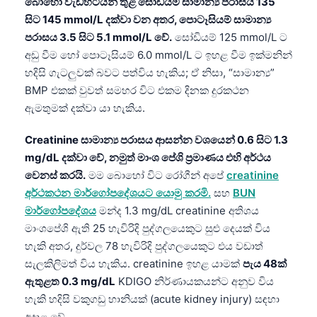
බොහෝ වැඩිහිටියන් තුළ සෝඩියම් සාමාන්‍ය පරාසය 135
සිට 145 mmol/L දක්වා වන අතර, පොටෑසියම් සාමාන්‍ය
පරාසය 3.5 සිට 5.1 mmol/L වේ.
සෝඩියම් 125 mmol/L ට
අඩු වීම හෝ පොටෑසියම් 6.0 mmol/L ට ඉහළ වීම ඉක්මනින්
හදිසි ගැටලුවක් බවට පත්විය හැකිය; ඒ නිසා, “සාමාන්‍ය”
BMP එකක් වුවත් සමහර විට එකම දිනක දුරකථන
ඇමතුමක් දක්වා යා හැකිය.
Creatinine සාමාන්‍ය පරාසය ආසන්න වශයෙන් 0.6 සිට 1.3
mg/dL දක්වා වේ, නමුත් මාංශ පේශි ප්‍රමාණය එහි අර්ථය
වෙනස් කරයි.
මම බොහෝ විට රෝගීන් අපේ
creatinine
අර්ථකථන මාර්ගෝපදේශයට යොමු කරමි.
සහ
BUN
මාර්ගෝපදේශය
මන්ද 1.3 mg/dL creatinine අතිශය
මාංශපේශි ඇති 25 හැවිරිදි පුද්ගලයෙකුට සුළු දෙයක් විය
හැකි අතර, දුර්වල 78 හැවිරිදි පුද්ගලයෙකුට එය වඩාත්
සැලකිලිමත් විය හැකිය. creatinine ඉහළ යාමක්
පැය 48ක්
ඇතුළත 0.3 mg/dL
KDIGO නිර්ණායකයන්ට අනුව විය
හැකි හදිසි වකුගඩු හානියක් (acute kidney injury) සඳහා
අදාළ වේ.