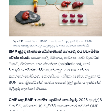
රූපය 1:
මෙම රූපය BMP හි බෙදාගත් සලකුණු 8 සහ CMP
සඳහා එකතු කරන ලද සලකුණු 6 අතර වෙනස පෙන්වයි.
BMP අඩු ගුණාත්මක පරීක්ෂණයක් නොවේ; එය වඩා සීමිත
පරීක්ෂණයකි.
සායනයේදී, වමනය, පාචනය, නව ඩයුරටික්
ඖෂධ, විජලනය, හෘද ස්පන්දන (palpitations), හෝ
දියවැඩියා පරීක්ෂා කිරීම්ෙන් පසුව මම BMP නියම
කරන්නේ සෝඩියම්, පොටෑසියම්, බයිකාබනේට්, ග්ලූකෝස්,
BUN, සහ ක්‍රියේටිනින් සාමාන්‍යයෙන් මුල් ප්‍රශ්නය ඉක්මනින්
පිළිතුරු දෙන්නේ නිසාය.
CMP යනු BMP + අක්මා-ප්‍රෝටීන් තොරතුරු.
2026 අප්‍රේල් 6
වන විට, බොහෝ US වැඩිහිටි රසායනාගාර තවමත් CMP