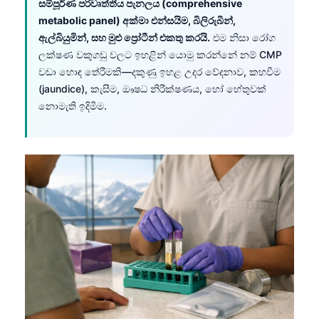
සම්පූර්ණ පරිවෘත්තීය පැනලය (comprehensive
metabolic panel) අක්මා එන්සයිම, බිලිරුබින්,
ඇල්බියුමින්, සහ මුළු ප්‍රෝටීන් එකතු කරයි.
එම නිසා රෝග
ලක්ෂණ වකුගඩු වලට ඉහළින් යොමු කරන්නේ නම් CMP
වඩා හොඳ තේරීමකි—දකුණු ඉහළ උදර වේදනාව, කහවීම
(jaundice), කැසීම, ඖෂධ නිරීක්ෂණය, හෝ හේතුවක්
නොමැති ඉදිමීම.