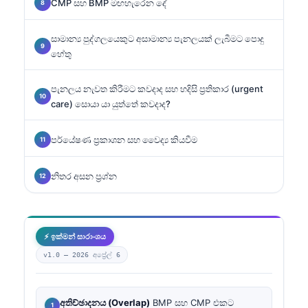
CMP සහ BMP මඟහැරෙන දේ
සාමාන්‍ය පුද්ගලයෙකුට අසාමාන්‍ය පැනලයක් ලැබීමට පොදු
හේතු
පැනලය නැවත කිරීමට කවදාද සහ හදිසි ප්‍රතිකාර (urgent
care) සොයා යා යුත්තේ කවදාද?
පර්යේෂණ ප්‍රකාශන සහ වෛද්‍ය කියවීම
නිතර අසන ප්‍රශ්න
⚡ ඉක්මන් සාරාංශය
v1.0 —
2026 අප්‍රේල් 6
අතිච්ඡාදනය (Overlap)
BMP සහ CMP එකට