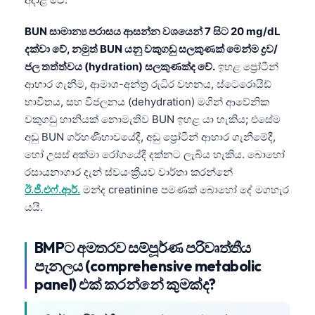
BUN සාමාන්‍ය පරාසය ආසන්න වශයෙන් 7 සිට 20 mg/dL
දක්වා වේ, නමුත් BUN යනු වකුගඩු සලකුණක් මෙන්ම ද්‍රව/
ජල තත්ත්වය (hydration) සලකුණක්ද වේ.
ඉහළ ප්‍රෝටීන්
ආහාර ගැනීම, ආමාශ-අන්ත්‍ර රුධිර වහනය, ස්ටෙරොයිඩ්
භාවිතය, සහ විජලනය (dehydration) මගින් ආවේනික
වකුගඩු හානියක් නොමැතිව BUN ඉහළ යා හැකිය; එසේම
අඩු BUN ගර්භණීභාවයේදී, අඩු ප්‍රෝටීන් ආහාර ගැනීමේදී,
හෝ උසස් අක්මා රෝගයේදී දක්නට ලැබිය හැකිය. බොහෝ
රසායනාගාර දැන් ස්වයංක්‍රීයව වාර්තා කරන්නේ
ඊ.ජී.එෆ්.ආර්.
මන්ද creatinine පමණක් බොහෝ දේ මගහැර
යයි.
BMPට අමතරව සම්පූර්ණ පරිවෘත්තීය
පැනලය (comprehensive metabolic
panel) එක් කරන්නේ කුමක්ද?