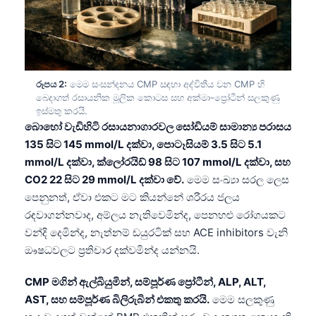
රූපය 2:
මෙම සංසන්දනය CMP සඳහා අද්විතීය වන CMP හි
බෙදාගත් රසායනික මූලික කොටස සහ අක්මා-ප්‍රෝටීන් සලකුණු
ඉස්මතු කරයි.
බොහෝ වැඩිහිටි රසායනාගාරවල සෝඩියම් සාමාන්‍ය පරාසය
135 සිට 145 mmol/L දක්වා, පොටෑසියම් 3.5 සිට 5.1
mmol/L දක්වා, ක්ලෝරයිඩ් 98 සිට 107 mmol/L දක්වා, සහ
CO2 22 සිට 29 mmol/L දක්වා වේ.
මෙම සංඛ්‍යා සරල ලෙස
පෙනුනත්, ඒවා එකට මට කියන්නේ ශරීරය ජලය
රඳවාගන්නවාද, අම්ලය නැතිවෙමින්ද, පෙනහළු රෝගයකට
වන්දි දෙමින්ද, නැත්නම් ඩයුරටික් සහ ACE inhibitors වැනි
ඖෂධවලට ප්‍රතිචාර දක්වමින්ද යන්නයි.
CMP මගින් ඇල්බියුමින්, සම්පූර්ණ ප්‍රෝටීන්, ALP, ALT,
AST, සහ සම්පූර්ණ බිලිරුබින් එකතු කරයි.
මෙම සලකුණු