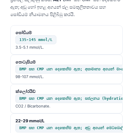
ඇත; අඩු හෝ ඉහළ අගයන් ජල සමතුලිතතාවය සහ
සෝඩියම් නියාමනය පිළිබිඹු කරයි.
සෝඩියම්
135-145 mmol/L
3.5-5.1 mmol/L.
පොටෑසියම්
BMP සහ CMP යන දෙකෙහිම ඇත; අසාමාන්‍ය අගයන් මාංශ පේශ
98-107 mmol/L.
ක්ලෝරයිඩ්
BMP සහ CMP යන දෙකෙහිම ඇත; සජලනය (hydration) සහ 
CO2 / Bicarbonate.
22-29 mmol/L
BMP සහ CMP යන දෙකෙහිම ඇත; අඩු අගයන් මෙටබොලික් ඇසිඩ