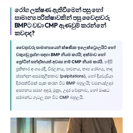
Frysk
රෝග ලක්ෂණ ඇතිවීමෙන් පසු හෝ
Esperanto
සාමාන්‍ය පරීක්ෂාවකින් පසු වෛද්‍යවරු
BMPට වඩා CMP ඇණවුම් කරන්නේ
Беларуская мова
කවදාද?
Татар теле
Кыргызча
වෛද්‍යවරු සාමාන්‍යයෙන් ක්ෂණික ඉලෙක්ට්‍රොලයිට් හෝ
වකුගඩු ප්‍රශ්න සඳහා BMP නියම කරයි; අක්මාව හෝ
ئۇيغۇرچە
ප්‍රෝටීන් සන්දර්භයත් අවශ්‍ය නම් CMP නියම කරයි.
හදිසි
Cebuano
ප්‍රතිකාර අංශයේදී, විජලනය, පාචනය, තාප රෝගය, හෘද
Basa Jawa
ස්පන්දන අසමතුලිතතාව (palpitations), හෝ දියවැඩියා
දිරාපත්වීමක් සැක කරන විට BMP බහුලයි; වමනය/උදර
ພາສາລາວ
අසහනය සමඟ අඳුරු මුත්‍රා, උදර වේදනාව, හෝ ඖෂධ
Монгол
සම්බන්ධ ගැටලු එන විට CMP බහුලයි.
Afrikaans
العربية المغربية
Occitan