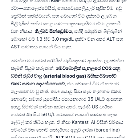
හය වැදගත් වන්නේ BMP එකකින් සරලව දැකගත නොහැකි
රටා—කොලෙස්ටේසිස්, හෙපටොසෙලියුලර් කුපිතවීම, අඩු
ප්‍රෝටීන් තත්ත්වයන්, සහ බොහෝ විට දක්නට ලැබෙන
බිලිරුබින් තනිව ඉහළ යාම—හඳුනාගැනීමට ඒවා උපකාරී
වන නිසාය.
ගිල්බට් සින්ඩ්‍රෝමය
, එහිදී සම්පූර්ණ බිලිරුබින්
බොහෝ විට 1.3 සිට 3.0 mg/dL දක්වා වන අතර ALT සහ
AST සාමාන්‍ය අගයන් විය හැක.
මෙන්න මට තවත් රෝගීන් වැඩිදෙනාට අහන්න ලැබෙන්න
කැමති සියුම් කරුණක්:
මෙටබොලික් පැනලයේ CO2 යනු
ධමනි රුධිර වායු (arterial blood gas) බයිකාර්බනේට්
එකට සමාන දෙයක් නොවේ
, එය බොහෝ විට ඒ සමඟම
ගැලපෙනවා වුණත්. තවද යොමු සීමා සෑම තැනකම එකම
නොවේ; සමහර යුරෝපීය රසායනාගාර 35 U/Lට ආසන්න
ඉහළ සීමාවක් භාවිතා කරන අතර, පැරණි US වාර්තා
තවමත් 45 සිට 56 U/L පරාසයේ අගයන් සාමාන්‍ය ලෙස
ලේබල් කර තිබිය හැක. ඒ නිසා Kantesti AI විසින් වර්ණය
පමණක් මත නොව සන්දර්භය අනුව දාරක (borderline)
ප්‍රතිඵල සලකුණු කරයි.
ALT
BMP සහ CMP යන දෙකෙහිම