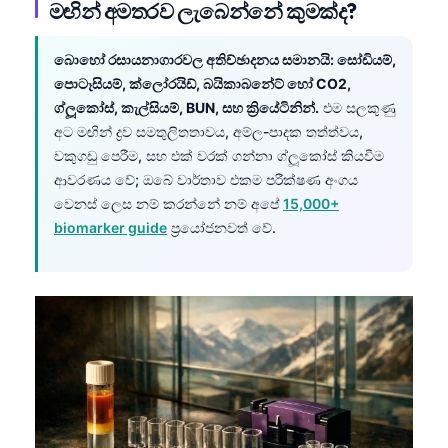
මඟින් අමතරව ලැබෙන්නේ කුමක්ද?
බොහෝ රසායනාගාරවල අතිච්ඡාදනය සමානයි: සෝඩියම්,
පොටෑසියම්, ක්ලෝරයිඩ්, බයිකාබනේට් හෝ CO2,
ග්ලූකෝස්, කැල්සියම්, BUN, සහ ක්‍රියේටිනින්.
එම සලකුණු
අට මඟින් ද්‍රව සමතුලිතතාවය, අම්ල-පාදක තත්ත්වය,
වකුගඩු පෙරීම, සහ එක් වරක් ගන්නා ග්ලූකෝස් කියවීම
ආවරණය වේ; ඔබේ වාර්තාව එකම පරීක්ෂණ අංගය
වෙනස් ලෙස නම් කරන්නේ නම් අපේ
15,000+
biomarker guide
ප්‍රයෝජනවත් වේ.