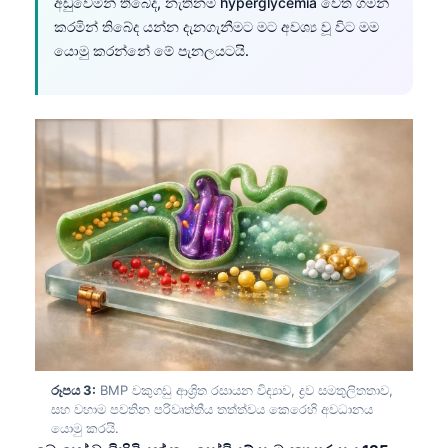
අඩුවෙමින් තිබේද, නැතිනම් hyperglycemia වෙත ගමන්
කරමින් තිබේද යන්න දැනගැනීමට මට අවශ්‍ය වූ විට මම
යොමු කරන්නේ මේ පැනලයටයි.
රූපය 3:
BMP වකුගඩු ආශ්‍රිත රසායන විද්‍යාව, ද්‍රව සමතුලිතතාව,
සහ වහාම පවතින පරිවෘත්තීය තත්ත්වය කෙරෙහි අවධානය
යොමු කරයි.