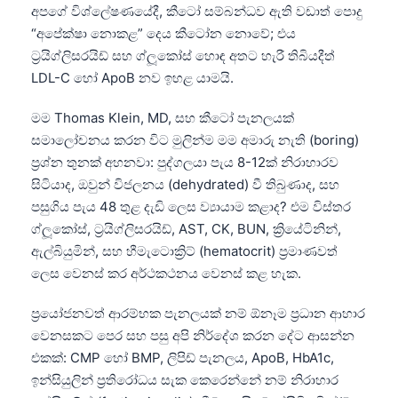
අපගේ විශ්ලේෂණයේදී, කීටෝ සම්බන්ධව ඇති වඩාත් පොදු
“අපේක්ෂා නොකළ” දෙය කීටෝන නොවේ; එය
ට්‍රයිග්ලිසරයිඩ් සහ ග්ලූකෝස් හොඳ අතට හැරී තිබියදීත්
LDL-C හෝ ApoB නව ඉහළ යාමයි.
මම Thomas Klein, MD, සහ කීටෝ පැනලයක්
සමාලෝචනය කරන විට මුලින්ම මම අමාරු නැති (boring)
ප්‍රශ්න තුනක් අහනවා: පුද්ගලයා පැය 8-12ක් නිරාහාරව
සිටියාද, ඔවුන් විජලනය (dehydrated) වී තිබුණාද, සහ
පසුගිය පැය 48 තුළ දැඩි ලෙස ව්‍යායාම කළාද? එම විස්තර
ග්ලූකෝස්, ට්‍රයිග්ලිසරයිඩ්, AST, CK, BUN, ක්‍රියේටිනින්,
ඇල්බියුමින්, සහ හීමැටොක්‍රිට් (hematocrit) ප්‍රමාණවත්
ලෙස වෙනස් කර අර්ථකථනය වෙනස් කළ හැක.
ප්‍රයෝජනවත් ආරම්භක පැනලයක් නම් ඕනෑම ප්‍රධාන ආහාර
වෙනසකට පෙර සහ පසු අපි නිර්දේශ කරන දේට ආසන්න
එකක්: CMP හෝ BMP, ලිපිඩ් පැනලය, ApoB, HbA1c,
ඉන්සියුලින් ප්‍රතිරෝධය සැක කෙරෙන්නේ නම් නිරාහාර