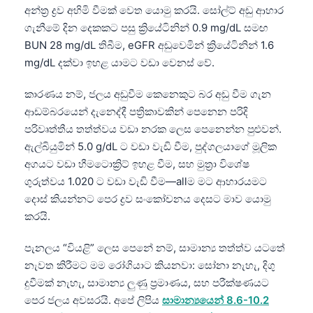
අන්ත්‍ර ද්‍රව අහිමි වීමක් වෙත යොමු කරයි. සෝල්ට් අඩු ආහාර
ගැනීමේ දින දෙකකට පසු ක්‍රියේටිනින් 0.9 mg/dL සමඟ
BUN 28 mg/dL තිබීම, eGFR අඩුවෙමින් ක්‍රියේටිනින් 1.6
mg/dL දක්වා ඉහළ යාමට වඩා වෙනස් වේ.
කාරණය නම්, ජලය අඩුවීම කෙනෙකුට බර අඩු වීම ගැන
ආඩම්බරයෙන් දැනෙද්දී පත්‍රිකාවකින් පෙනෙන පරිදි
පරිවෘත්තීය තත්ත්වය වඩා නරක ලෙස පෙනෙන්න පුළුවන්.
ඇල්බියුමින් 5.0 g/dL ට වඩා වැඩි වීම, පුද්ගලයාගේ මූලික
අගයට වඩා හීමටොක්‍රිට් ඉහළ වීම, සහ මුත්‍රා විශේෂ
ගුරුත්වය 1.020 ට වඩා වැඩි වීම—allම මට ආහාරයමට
දොස් කියන්නට පෙර ද්‍රව සංකෝචනය දෙසට මාව යොමු
කරයි.
පැනලය “වියළි” ලෙස පෙනේ නම්, සාමාන්‍ය තත්ත්ව යටතේ
නැවත කිරීමට මම රෝගියාට කියනවා: සෝනා නැහැ, දිගු
දුවීමක් නැහැ, සාමාන්‍ය ලුණු ප්‍රමාණය, සහ පරීක්ෂණයට
පෙර ජලය අවසරයි. අපේ ලිපිය
සාමාන්‍යයෙන් 8.6-10.2