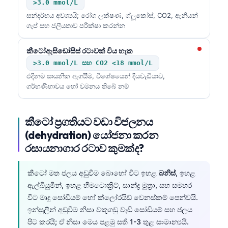
>3.0 mmol/L
සන්දර්භය අවශ්‍යයි; රෝග ලක්ෂණ, ග්ලූකෝස්, CO2, ඇනියන්
ගැප් සහ ජලීයතාව පරීක්ෂා කරන්න
කීටෝඇසිඩෝසිස් රටාවක් විය හැක
>3.0 mmol/L සහ CO2 <18 mmol/L
එදිනම සායනික ඇගයීම, විශේෂයෙන් දියවැඩියාව,
ගර්භණීභාවය හෝ වමනය තිබේ නම්
කීටෝ ප්‍රගතියට වඩා විජලනය
(dehydration) යෝජනා කරන
රසායනාගාර රටාව කුමක්ද?
කීටෝ මත ජලය අඩුවීම බොහෝ විට ඉහළ
බනිස්
, ඉහළ
ඇල්බියුමින්, ඉහළ හීමටොක්‍රිට්, සාන්ද්‍ර මුත්‍රා, සහ සමහර
විට මෘදු සෝඩියම් හෝ ක්ලෝරයිඩ් වෙනස්කම් පෙන්වයි.
ඉන්සුලින් අඩුවීම නිසා වකුගඩු වැඩි සෝඩියම් සහ ජලය
පිට කරයි; ඒ නිසා මෙය පළමු සති 1-3 තුළ සාමාන්‍යයි.