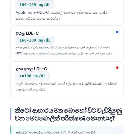
100-159 mg/dL
ApoB, non-HDL-C, පවුලේ සෞඛ්‍ය ඉතිහාසය සහ Lp(a)
සමඟ අර්ථකථනය කරන්න
ඉහළ LDL-C
160-189 mg/dL
අවදානම් වැඩි කරන මට්ටම; සාමාන්‍යයෙන් ආහාර වෙනස්
කිරීමක් සහ වෛද්‍යවරයෙකුගේ සමාලෝචනයක් අවශ්‍ය වේ
ඉතා ඉහළ LDL-C
>=190 mg/dL
හැකි ජානමය අවදානමක් හෝ දැඩි ආහාර ප්‍රතිචාරයක්; ඉක්මන්
හෘදවාහිනී ඇගයීම
කීටෝ ආහාරය මත බොහෝ විට වැඩිදියුණු
වන මෙටබොලික් පරීක්ෂණ මොනවාද?
කීටෝ ආහාරය බොහෝ විට වැඩිදියුණු කරයි