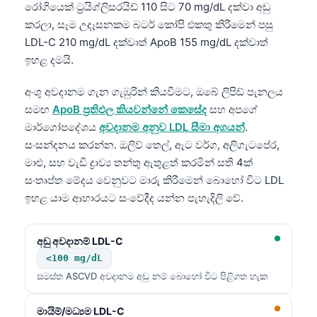
රෝගියෙක් ට්‍රයිග්ලිසරයිඩ් 110 සිට 70 mg/dL දක්වා අඩු
කරලා, සෑම උදෑසනකම බටර් කෝපි එකතු කිරීමෙන් පසු
LDL-C 210 mg/dL දක්වාත් ApoB 155 mg/dL දක්වාත්
ඉහළ දමයි.
අංශු අවදානම ගැන ගැඹුරින් කියවීමට, ඔබේ ලිපිඩ් පැනලය
සමඟ
ApoB ප්‍රතිඵල කියවන්නේ කෙසේද
සහ අපගේ
මාර්ගෝපදේශය
අවදානම අනුව LDL සීමා අගයන්
.
සංසන්දනය කරන්න. ඔලිව් තෙල්, ඇට වර්ග, අලිගැටපේර,
මාළු, සහ වැඩි ද්‍රාව්‍ය තන්තු ඇතුළත් කරමින් සති 4ක්
සංතෘප්ත මේදය වෙනුවට මාරු කිරීමෙන් බොහෝ විට LDL
ඉහළ යාම ආහාරයට සංවේදීද යන්න පැහැදිලි වේ.
අඩු අවදානම් LDL-C
<100 mg/dL
සමස්ත ASCVD අවදානම අඩු නම් බොහෝ විට පිළිගත හැක
මායිම්/මධ්‍යම LDL-C