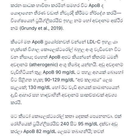
කරන සාධක භාවිතා කරමින් සමහර විට ApoB ද
යොදාගෙන තීරණ වඩාත් නිවැරදි කිරීමට නිර්දේශ කරයි—
විශේෂයෙන් ට්‍රයිග්ලිසරයිඩ් ඉහළ නම් හෝ අවදානම අස්ථිර
නම් (Grundy et al., 2019).
කීටෝ මත ApoB ප්‍රයෝජනවත් වන්නේ LDL-C ඉහළ යා
හැක්කේ විශාල කොලෙස්ටරෝල් බහුල අංශු වැඩිවෙන විට
වන නිසාය; එහෙත් ApoB අපට කියන්නේ කීතරම් ධමනි
අවදානම් (atherogenic) අංශු තිබේද යන්නයි. අඩු අවදානම්
වැඩිහිටියන් තුළ ApoB 90 mg/dL ට පහළ අගයක් බොහෝ
විට පිළිගත හැක; 90-129 mg/dL “අළු කලාපය” ලෙස
සැලකේ; 130 mg/dL හෝ ඊට වැඩි අගයක් සාමාන්‍යයෙන්
දැඩි ආහාර සහ හෘදවාහිනී අවදානම් සාකච්ඡාවක් අවශ්‍ය
කරයි.
මට කීටෝ කොලෙස්ටරෝල් කතා දෙකක් පෙනෙනවා. එක්
රෝගියෙක් ට්‍රයිග්ලිසරයිඩ් 240 සිට 95 mg/dL දක්වා අඩු
කරලා ApoB 82 mg/dL ලෙසම තබාගනියි; තවත්