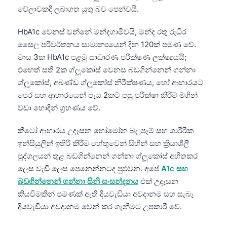
Gàidhlig
වේලාවකදී ලබාගත යුතු බව පෙන්වයි.
Euskara
HbA1c වෙනස් වන්නේ මන්දගාමීවයි, මන්ද රතු රුධිර
Македонски јазик
සෛල පරිවර්තනය සාමාන්‍යයෙන් දින 120ක් පමණ වේ.
Latviešu valoda
මාස 3ක HbA1c පළමු සාධාරණ පරීක්ෂණ ලක්ෂ්‍යයයි;
Galego
එහෙත් සති 2ක ග්ලූකෝස් වෙනස බඩගින්නෙන් ගන්නා
ග්ලූකෝස්, අඛණ්ඩ ග්ලූකෝස් නිරීක්ෂණය, හෝ ආහාරයට
অসমীয়া
පෙර සහ ආහාරයෙන් පැය 2කට පසු පරීක්ෂා කිරීම් මගින්
سنڌي
වඩා හොඳින් ග්‍රහණය වේ.
پښتو
කීටෝ ආහාරය උදෑසන හෝමෝන බලපෑම් සහ ශාරීරික
ඉන්සියුලින් ඉතිරි කිරීම හේතුවෙන් සිහින් සහ ක්‍රියාශීලී
Slovenčina
පුද්ගලයන් තුළ බඩගින්නෙන් ගන්නා ග්ලූකෝස් අහිතකර
Hrvatski
ලෙස වැඩි ලෙස පෙනෙන්නටද පුළුවන. අපේ
A1c සහ
බඩගින්නෙන් ගන්නා සීනි සංසන්දනය
එක් උදෑසන
Suomi
කියවීමකින් පමණක් ඇති දියවැඩියා අවදානම සහ සැබෑ
Қазақ тілі
දියවැඩියා අවදානම වෙන් කර ගැනීමට උපකාරී වේ.
Català