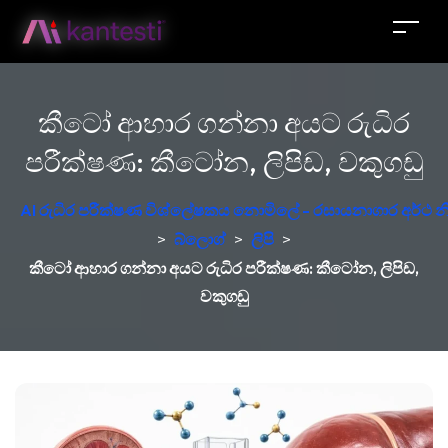
කීටෝ ආහාර ගන්නා අයට රුධිර
පරීක්ෂණ: කීටෝන, ලිපිඩ, වකුගඩු
AI රුධිර පරීක්ෂණ විශ්ලේෂකය නොමිලේ - රසායනාගාර අර්ථ න
>
බ්ලොග්
>
ලිපි
>
කීටෝ ආහාර ගන්නා අයට රුධිර පරීක්ෂණ: කීටෝන, ලිපිඩ,
වකුගඩු