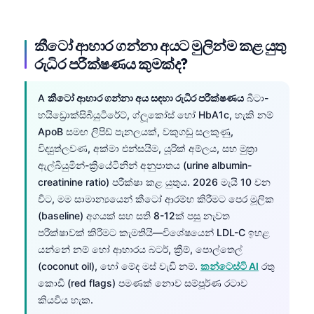
කීටෝ ආහාර ගන්නා අයට මුලින්ම කළ යුතු
රුධිර පරීක්ෂණය කුමක්ද?
A
කීටෝ ආහාර ගන්නා අය සඳහා රුධිර පරීක්ෂණය
බීටා-
හයිඩ්‍රොක්සිබියුටිරේට්, ග්ලූකෝස් හෝ HbA1c, හැකි නම්
ApoB සමඟ ලිපිඩ් පැනලයක්, වකුගඩු සලකුණු,
විද්‍යුත්ලවණ, අක්මා එන්සයිම, යූරික් අම්ලය, සහ මුත්‍රා
ඇල්බියුමින්-ක්‍රියේටිනින් අනුපාතය (urine albumin-
creatinine ratio) පරීක්ෂා කළ යුතුය. 2026 මැයි 10 වන
විට, මම සාමාන්‍යයෙන් කීටෝ ආරම්භ කිරීමට පෙර මූලික
(baseline) අගයක් සහ සති 8-12ක් පසු නැවත
පරීක්ෂාවක් කිරීමට කැමතියි—විශේෂයෙන් LDL-C ඉහළ
යන්නේ නම් හෝ ආහාරය බටර්, ක්‍රීම්, පොල්තෙල්
(coconut oil), හෝ මේද මස් වැඩි නම්.
කන්ටෙස්ටි AI
රතු
කොඩි (red flags) පමණක් නොව සම්පූර්ණ රටාව
කියවිය හැක.