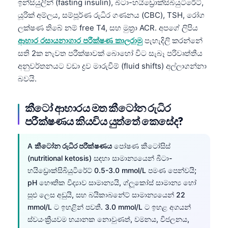
ඉන්සියුලින් (fasting insulin), බීටා-හයිඩ්‍රොක්සිබියුටිරේට්,
යූරික් අම්ලය, සම්පූර්ණ රුධිර ගණනය (CBC), TSH, රෝග
ලක්ෂණ තිබේ නම් free T4, සහ මුත්‍රා ACR. අපගේ ලිපිය
ආහාර රසායනාගාර පරීක්ෂණ කාලරාමු
පැහැදිලි කරන්නේ
සති 2ක නැවත පරීක්ෂාවක් බොහෝ විට සැබෑ පරිවෘත්තීය
අනුවර්තනයට වඩා ද්‍රව මාරුවීම් (fluid shifts) අල්ලාගන්නා
බවයි.
කීටෝ ආහාරය මත කීටෝන රුධිර
පරීක්ෂණය කියවිය යුත්තේ කෙසේද?
A
කීටෝන රුධිර පරීක්ෂණය
පෝෂණ කීටෝසිස්
(nutritional ketosis) සඳහා සාමාන්‍යයෙන් බීටා-
හයිඩ්‍රොක්සිබියුටිරේට් 0.5-3.0 mmol/L පමණ පෙන්වයි;
pH භෞතික විද්‍යාව සාමාන්‍යයි, ග්ලූකෝස් සාමාන්‍ය හෝ
සුළු ලෙස අඩුයි, සහ බයිකාබනේට් සාමාන්‍යයෙන් 22
mmol/L ට ඉහළින් පවතී. 3.0 mmol/L ට ඉහළ අගයන්
ස්වයංක්‍රීයවම භයානක නොවුණත්, වමනය, විජලනය,