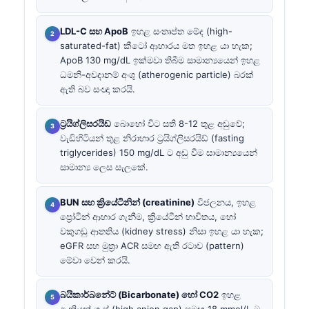
LDL-C සහ ApoB
ඉහළ සංතෘප්ත මේද (high-
saturated-fat) කීටෝ ආහාරය මත ඉහළ යා හැක;
ApoB 130 mg/dL ඉක්මවා තිබීම සාමාන්‍යයෙන් ඉහළ
ධමනි-අවදානම් අංශු (atherogenic particle) බරක්
ඇති බව සංඥා කරයි.
ට්‍රයිග්ලිසරයිඩ
බොහෝ විට සති 8-12 තුළ අඩුවේ;
වැඩිහිටියන් තුළ නිරාහාර ට්‍රයිග්ලිසරයිඩ් (fasting
triglycerides) 150 mg/dL ට අඩු වීම සාමාන්‍යයෙන්
සාමාන්‍ය ලෙස සැලකේ.
BUN සහ ක්‍රියේටිනින් (creatinine)
විජලනය, ඉහළ
ප්‍රෝටීන් ආහාර ගැනීම, ක්‍රියේටීන් භාවිතය, හෝ
වකුගඩු ආතතිය (kidney stress) නිසා ඉහළ යා හැක;
eGFR සහ මුත්‍රා ACR සමඟ ඇති රටාව (pattern)
මේවා වෙන් කරයි.
බයිකාර්බනේට් (Bicarbonate) හෝ CO2
ඉහළ
ඇනියන් ගැප් (high anion gap) සමඟ 18 mmol/L ට