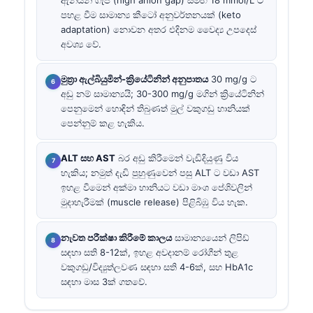
පහළ වීම සාමාන්‍ය කීටෝ අනුවර්තනයක් (keto
adaptation) නොවන අතර එදිනම වෛද්‍ය උපදෙස්
අවශ්‍ය වේ.
මුත්‍රා ඇල්බියුමින්-ක්‍රියේටිනින් අනුපාතය
30 mg/g ට
අඩු නම් සාමාන්‍යයි; 30-300 mg/g මගින් ක්‍රියේටිනින්
පෙනුමෙන් හොඳින් තිබුණත් මුල් වකුගඩු හානියක්
පෙන්නුම් කළ හැකිය.
ALT සහ AST
බර අඩු කිරීමෙන් වැඩිදියුණු විය
හැකිය; නමුත් දැඩි පුහුණුවෙන් පසු ALT ට වඩා AST
ඉහළ වීමෙන් අක්මා හානියට වඩා මාංශ පේශිවලින්
මුදාහැරීමක් (muscle release) පිළිබිඹු විය හැක.
නැවත පරීක්ෂා කිරීමේ කාලය
සාමාන්‍යයෙන් ලිපිඩ්
සඳහා සති 8-12ක්, ඉහළ අවදානම් රෝගීන් තුළ
වකුගඩු/විද්‍යුත්ලවණ සඳහා සති 4-6ක්, සහ HbA1c
සඳහා මාස 3ක් ගතවේ.