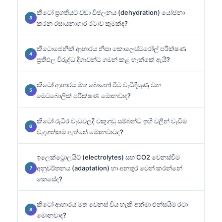
කීටෝ ප්‍රගතියට වඩා විජලනය (dehydration) යෝජනා
කරන රසායනාගාර රටාව කුමක්ද?
කීටොජෙනික් ආහාරය නිසා කොලෙස්ටරෝල් පරීක්ෂණ
ප්‍රතිඵල විරුද්ධ දිශාවන්ට ගමන් කළ හැක්කේ ඇයි?
කීටෝ ආහාරය මත බොහෝ විට වැඩිදියුණු වන
මෙටබොලික් පරීක්ෂණ මොනවාද?
කීටෝ රුධිර වැඩවලදී වකුගඩු සම්බන්ධ ඉඟි වලින් වැඩිම
වැදගත්කම ඇත්තේ මොනවාටද?
ඉලෙක්ට්‍රොලයිට් (electrolytes) සහ CO2 වෙනස්වීම
අනුවර්තනය (adaptation) හා අනතුර වෙන් කරන්නේ
කෙසේද?
කීටෝ ආහාරය මත වෙනස් විය හැකි අක්මා එන්සයිම රටා
මොනවාද?