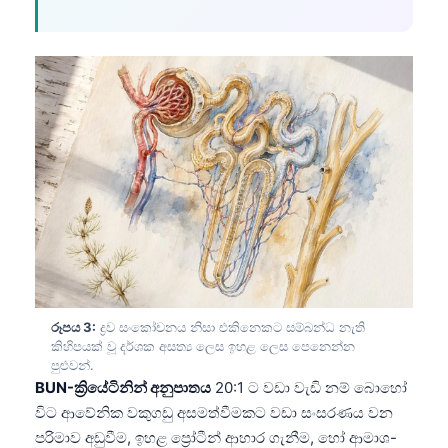
රූපය 3:
ද්‍රව සංකෝචනය නිසා එකිනෙකට සම්බන්ධ නැති
කිහිපයක් වූ දර්ශක අසත්‍ය ලෙස ඉහළ ලෙස පෙනෙන්න
පුළුවන්.
BUN-ක්‍රියේටිනින් අනුපාතය
20:1 ට වඩා වැඩි නම් බොහෝ
විට ආවේනික වකුගඩු අසමත්වීමකට වඩා සංසරණය වන
පරිමාව අඩුවීම, ඉහළ ප්‍රෝටීන් ආහාර ගැනීම, හෝ ආමාශ-