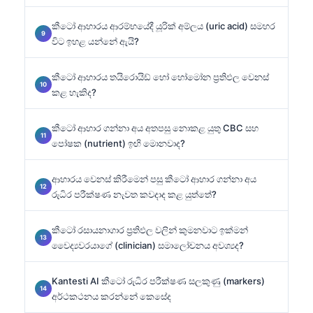
කීටෝ ආහාරය ආරම්භයේදී යූරික් අම්ලය (uric acid) සමහර
විට ඉහළ යන්නේ ඇයි?
කීටෝ ආහාරය තයිරොයිඩ් හෝ හෝමෝන ප්‍රතිඵල වෙනස්
කළ හැකිද?
කීටෝ ආහාර ගන්නා අය අතපසු නොකළ යුතු CBC සහ
පෝෂක (nutrient) ඉඟි මොනවාද?
ආහාරය වෙනස් කිරීමෙන් පසු කීටෝ ආහාර ගන්නා අය
රුධිර පරීක්ෂණ නැවත කවදාද කළ යුත්තේ?
කීටෝ රසායනාගාර ප්‍රතිඵල වලින් කුමනවාට ඉක්මන්
වෛද්‍යවරයාගේ (clinician) සමාලෝචනය අවශ්‍යද?
Kantesti AI කීටෝ රුධිර පරීක්ෂණ සලකුණු (markers)
අර්ථකථනය කරන්නේ කෙසේද