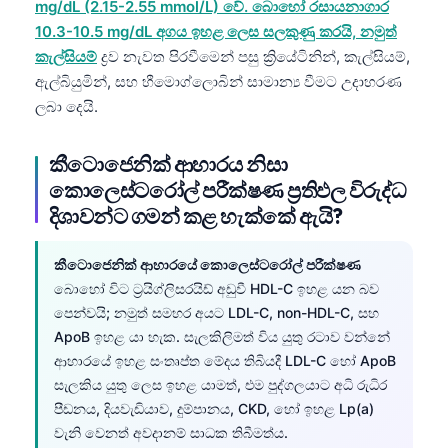
mg/dL (2.15-2.55 mmol/L) වේ. බොහෝ රසායනාගාර
10.3-10.5 mg/dL අගය ඉහළ ලෙස සලකුණු කරයි, නමුත්
කැල්සියම්
ද්‍රව නැවත පිරවීමෙන් පසු ක්‍රියේටිනින්, කැල්සියම්,
ඇල්බියුමින්, සහ හීමොග්ලොබින් සාමාන්‍ය වීමට උදාහරණ
ලබා දෙයි.
කීටොජෙනික් ආහාරය නිසා
කොලෙස්ටරෝල් පරීක්ෂණ ප්‍රතිඵල විරුද්ධ
දිශාවන්ට ගමන් කළ හැක්කේ ඇයි?
කීටොජෙනික් ආහාරයේ කොලෙස්ටරෝල් පරීක්ෂණ
බොහෝ විට ට්‍රයිග්ලිසරයිඩ් අඩුවී HDL-C ඉහළ යන බව
පෙන්වයි; නමුත් සමහර අයට LDL-C, non-HDL-C, සහ
ApoB ඉහළ යා හැක. සැලකිලිමත් විය යුතු රටාව වන්නේ
ආහාරයේ ඉහළ සංතෘප්ත මේදය තිබියදී LDL-C හෝ ApoB
සැලකිය යුතු ලෙස ඉහළ යාමත්, එම පුද්ගලයාට අධි රුධිර
පීඩනය, දියවැඩියාව, දුම්පානය, CKD, හෝ ඉහළ Lp(a)
වැනි වෙනත් අවදානම් සාධක තිබීමත්ය.