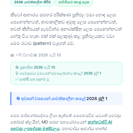
2026 යාවත්කාලීන කිරීම
රෝගියාට පහසු ලෙස
කීටෝ ආහාරය සමහර පරීක්ෂණ ප්‍රතිඵල වඩා හොඳ ලෙස
පෙනෙන්නටත්, තාවකාලිකව අමුතු ලෙස පෙනෙන්නටත්,
තවත් කිහිපයක් සැබවින්ම අනාරක්ෂිත ලෙස පෙනෙන්නටත්
හේතු විය හැක. එක් එක් සලකුණු කළ ප්‍රතිඵලයකට වඩා
මෙම රටාව (pattern) වැදගත් වේ.
📖 ~11 විනාඩි
📅
2026 මැයි 10
📝 ප්‍රකාශිත:
2026 මැයි 10
🩺 වෛද්‍යමය වශයෙන් සමාලෝචනය කළේ:
2026 ජූලි 1
✅ සාක්ෂි මත පදනම් වූ
🔄 අවසන් වශයෙන් යාවත්කාලීන කළේ:
2026 ජූලි 1
මෙම මාර්ගෝපදේශය ලියා ඇත්තේ මෙහෙයවීම යටතේ
වෛද්‍ය
තෝමස් ක්ලයින්, MD
සමඟ සහයෝගයෙන්
කන්ටෙස්ටි AI
වෛද්‍ය උපදේශක මණ්ඩලය
, මහාචාර්ය ආචාර්ය හාන්ස්