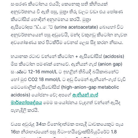
සංසරණ කීටෝනය එයයි; කෙනෙකු සති කිහිපයක්
අනුවර්තනය වී ඇති පසු, මුත්‍රා තීරු වලට වඩා එය පෝෂණ
කීටෝසිස් හොඳින් අනුගමනය කරයි. මුත්‍රා
ඇසිටෝඅසிட்டේට් (urine acetoacetate) බොහෝ විට
අනුවර්තනයෙන් පසු අඩුවෙයි, මන්ද වකුගඩු කීටෝන නැවත
අවශෝෂණය කර පිටකිරීම වෙනස් ලෙස සිදු කරන නිසාය.
භයානක රටාව වන්නේ කීටෝන + ඇසිඩෝසිස් (acidosis)
මිස කීටෝන පමණක් නොවේ. ඇනියන් ගැප් (anion gap)
සుమට 12-16 mmol/L ට ඉහළින් තිබියදී බයිකාබනේට්
හෝ මුළු CO2 18 mmol/L ට අඩු වීමෙන් ඇනියන්-ගැප් වැඩි
මෙටබොලික් ඇසිඩෝසිස් (high-anion-gap metabolic
acidosis) යෝජනා වේ; අපගේ
ඇනියන් ගැප්
මාර්ගෝපදේශය
මෙම සංයෝජනය වැදගත් වන්නේ ඇයිද
පැහැදිලි කරයි.
වයස අවුරුදු 34ක විනෝදාත්මක පාපැදි ධාවකයෙකුට පැය
16ක නිරාහාරයෙන් පසු බීටා-හයිඩ්‍රොක්සිබියුටිරේට් 1.8