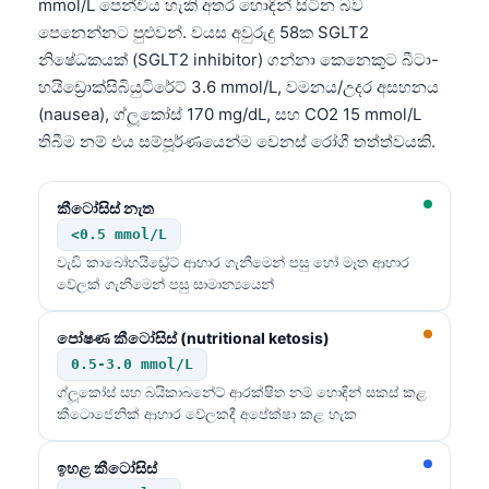
mmol/L පෙන්විය හැකි අතර හොඳින් සිටින බව
පෙනෙන්නට පුළුවන්. වයස අවුරුදු 58ක SGLT2
නිෂේධකයක් (SGLT2 inhibitor) ගන්නා කෙනෙකුට බීටා-
හයිඩ්‍රොක්සිබියුටිරේට් 3.6 mmol/L, වමනය/උදර අසහනය
(nausea), ග්ලූකෝස් 170 mg/dL, සහ CO2 15 mmol/L
තිබීම නම් එය සම්පූර්ණයෙන්ම වෙනස් රෝගී තත්ත්වයකි.
කීටෝසිස් නැත
<0.5 mmol/L
වැඩි කාබෝහයිඩ්‍රේට් ආහාර ගැනීමෙන් පසු හෝ මෑත ආහාර
වේලක් ගැනීමෙන් පසු සාමාන්‍යයෙන්
පෝෂණ කීටෝසිස් (nutritional ketosis)
0.5-3.0 mmol/L
ග්ලූකෝස් සහ බයිකාබනේට් ආරක්ෂිත නම් හොඳින් සකස් කළ
කීටොජෙනික් ආහාර වේලකදී අපේක්ෂා කළ හැක
ඉහළ කීටෝසිස්