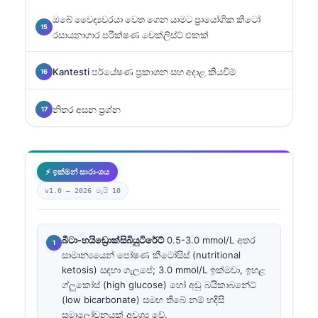
ඔබේ වෛද්‍යවරයා වෙත ගෙන යාමට ප්‍රායෝගික කීටෝ
රසායනාගාර පරීක්ෂණ චෙක්ලිස්ට් එකක්
Kantesti පර්යේෂණ ප්‍රකාශන සහ අදාළ කියවීම්
නිතර අසන ප්‍රශ්න
⚡ ඉක්මන් සාරාංශය
v1.0 —
2026 මැයි 10
බීටා-හයිඩ්‍රොක්සිබියුටිරේට්
0.5-3.0 mmol/L අතර
සාමාන්‍යයෙන් පෝෂණ කීටෝසිස් (nutritional
ketosis) සඳහා ගැලපේ; 3.0 mmol/L ඉක්මවා, ඉහළ
ග්ලූකෝස් (high glucose) හෝ අඩු බයිකාබනේට්
(low bicarbonate) සමඟ තිබේ නම් හදිසි
සමාලෝචනයක් අවශ්‍ය වේ.