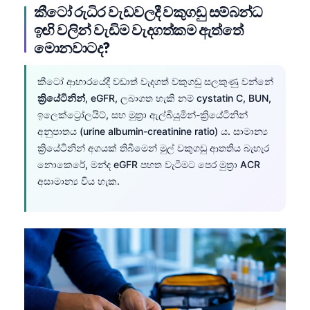
කීටෝ රුධිර වැඩවලදී වකුගඩු සම්බන්ධ
O‘zbekcha
ඉඟි වලින් වැඩිම වැදගත්කම ඇත්තේ
Українська
මොනවාටද?
አማርኛ
Kiswahili
කීටෝ ආහාරයේදී වඩාත් වැදගත් වකුගඩු සලකුණු වන්නේ
ක්‍රියේටිනින්
, eGFR, ලබාගත හැකි නම් cystatin C, BUN,
ភាសាខ្មែរ
ඉලෙක්ට්‍රෝලයිට්, සහ මුත්‍රා ඇල්බියුමින්-ක්‍රියේටිනින්
ဗမာစာ
අනුපාතය (urine albumin-creatinine ratio) ය. සාමාන්‍ය
ไทย
ක්‍රියේටිනින් අගයක් තිබීමෙන් මුල් වකුගඩු ආතතිය බැහැර
නොකෙරේ, මන්ද eGFR පහත වැටීමට පෙර මුත්‍රා ACR
Tagalog
අසාමාන්‍ය විය හැක.
Tiếng Việt
Bahasa Melayu
മലയാളം
ಕನ್ನಡ
ગુજરાતી
தமிழ்