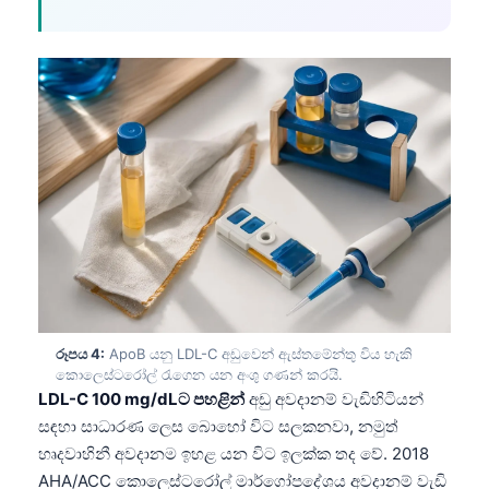
රූපය 4:
ApoB යනු LDL-C අඩුවෙන් ඇස්තමේන්තු විය හැකි
කොලෙස්ටරෝල් රැගෙන යන අංශු ගණන් කරයි.
LDL-C 100 mg/dLට පහළින්
අඩු අවදානම් වැඩිහිටියන්
සඳහා සාධාරණ ලෙස බොහෝ විට සලකනවා, නමුත්
හෘදවාහිනී අවදානම ඉහළ යන විට ඉලක්ක තද වේ. 2018
AHA/ACC කොලෙස්ටරෝල් මාර්ගෝපදේශය අවදානම් වැඩි