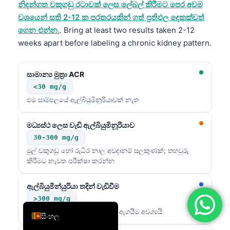
නිදන්ගත වකුගඩු රටාවක් ලෙස ලේබල් කිරීමට පෙර අවම
简体中文
වශයෙන් සති 2-12 ක පරතරයකින් ගත් ප්‍රතිඵල දෙකක්වත්
Română
ගෙන එන්න.
. Bring at least two results taken 2-12
weeks apart before labeling a chronic kidney pattern.
Türkçe
Ελληνικά
සාමාන්‍ය මුත්‍රා ACR
Português
<30 mg/g
Español
එම සාම්පලයේ ඇල්බියුමිනූරියාවක් නැත
Italiano
මධ්‍යස්ථ ලෙස වැඩි ඇල්බියුමිනූරියාව
עִבְרִית
30-300 mg/g
Français
මුල් වකුගඩු හෝ රුධිර නාල අවදානම් සලකුණක්; තහවුරු
කිරීමට නැවත පරීක්ෂා කරන්න
العربية
Deutsch
ඇල්බියුමින්යුරියා තදින් වැඩිවීම
English
>300 mg/g
ඉක්මන් වකුගඩු සහ රුධිර පීඩන ඇගයීම අවශ්‍යයි
සිංහල