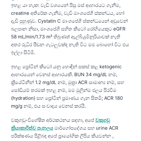
日本語
ඉහළ යා හැක: වැඩි වශයෙන් පිසූ මස් ආහාරයට ගැනීම,
creatine අතිරේක ගැනීම, වැඩි මාංශපේශි ස්කන්ධය, හෝ
Eesti
දැඩි පුහුණුව. Cystatin C මාංශපේශි ස්කන්ධයෙන් අඩුවෙන්
Azərbaycan dili
බලපාන නිසා, මාංශපේශි සහිත කීටෝ රෝගියෙකුට eGFR
Bosanski
58 mL/min/1.73 m² තිබුණත් ඇල්බියුමිනූරියාවක් නැති
අතර රුධිර පීඩන ගැටලුවක්ද නැති විට මම බොහෝ විට එය
Svenska
ඉල්ලා සිටිමි.
Српски језик
Íslenska
ඉහළ ප්‍රෝටීන් කීටෝ යනු හොඳින් සකස් කළ ketogenic
ආහාරයෙන් වෙනස් ආහාරයකි. BUN 34 mg/dL නම්,
Հայերեն
ක්‍රියේටිනින් 1.2 mg/dL නම්, මුත්‍රා ACR සාමාන්‍ය නම්, සහ
Bahasa Indonesia
සෝඩියම් තරමක් ඉහළ නම්, මම මුලින්ම ජලය පිරවීම
हिन्दी
(hydration) සහ ප්‍රෝටීන් ප්‍රමාණය ගැන සිතමි; ACR 180
mg/g නම්, එය සංවාදය වෙනස් කරයි.
Nederlands
Dansk
වකුගඩු-විශේෂිත අර්ථකථනය සඳහා, අපේ
වකුගඩු
ක්‍රියාකාරිත්ව පැනලය
මාර්ගෝපදේශය සහ urine ACR
Български
පරීක්ෂණය පිළිබඳ අපේ ප්‍රායෝගික ලිපිය කියවන්න
.
فارسی