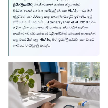
ට්‍රයිග්ලිසරයිඩ
, බඩගින්නෙන් ගන්නා ග්ලූකෝස්,
බඩගින්නෙන් ගන්නා ඉන්සියුලින්, සහ HbA1c—එය බර
අඩුවීමක් සහ පිරිපහදු කළ කාබෝහයිඩ්‍රේට් ප්‍රමාණය අඩු
කිරීමක් ඇති කරන විට. Athinarayanan et al. 2019 වර්ග
2 දියවැඩියා අධ්‍යයනයේදී, පෝෂණ කීටෝසිස් භාවිතා
කරමින් අඛණ්ඩ සත්කාර මැදිහත්වීමක් බොහෝ සහභාගීන්
තුළ වසර 2ක් තුළ HbA1c, බර, ට්‍රයිග්ලිසරයිඩ්, සහ ඖෂධ
භාවිතය වැඩිදියුණු කළේය.
Norsk bokmål
Ślōnskŏ gŏdka