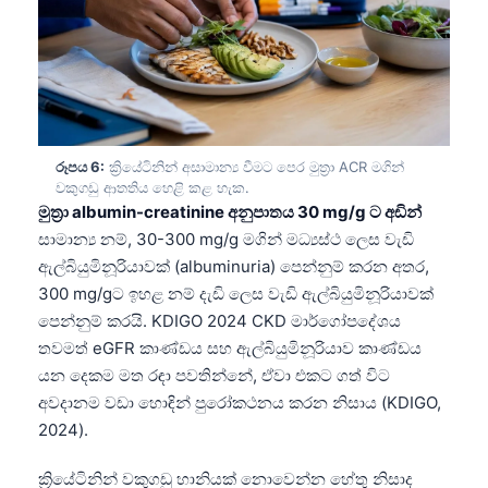
తెలుగు
मराठी
اردو
বাংলা
රූපය 6:
ක්‍රියේටිනින් අසාමාන්‍ය වීමට පෙර මුත්‍රා ACR මගින්
Shqip
වකුගඩු ආතතිය හෙළි කළ හැක.
මුත්‍රා albumin-creatinine අනුපාතය 30 mg/g ට අඩින්
Magyar
සාමාන්‍ය නම්, 30-300 mg/g මගින් මධ්‍යස්ථ ලෙස වැඩි
Slovenščina
ඇල්බියුමිනූරියාවක් (albuminuria) පෙන්නුම් කරන අතර,
한국어
300 mg/gට ඉහළ නම් දැඩි ලෙස වැඩි ඇල්බියුමිනූරියාවක්
Polski
පෙන්නුම් කරයි. KDIGO 2024 CKD මාර්ගෝපදේශය
තවමත් eGFR කාණ්ඩය සහ ඇල්බියුමිනූරියාව කාණ්ඩය
Lietuvių kalba
යන දෙකම මත රඳා පවතින්නේ, ඒවා එකට ගත් විට
Русский
අවදානම වඩා හොඳින් පුරෝකථනය කරන නිසාය (KDIGO,
ქართული
2024).
Čeština
ක්‍රියේටිනින් වකුගඩු හානියක් නොවෙන්න හේතු නිසාද