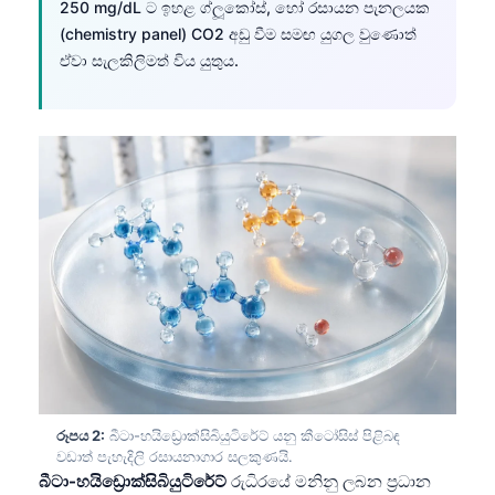
250 mg/dL ට ඉහළ ග්ලූකෝස්, හෝ රසායන පැනලයක
(chemistry panel) CO2 අඩු වීම සමඟ යුගල වුණොත්
ඒවා සැලකිලිමත් විය යුතුය.
රූපය 2:
බීටා-හයිඩ්‍රොක්සිබියුටිරේට් යනු කීටෝසිස් පිළිබඳ
වඩාත් පැහැදිලි රසායනාගාර සලකුණයි.
බීටා-හයිඩ්‍රොක්සිබියුටිරේට්
රුධිරයේ මනිනු ලබන ප්‍රධාන