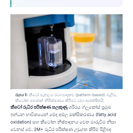
රූපය 1:
කීටෝ පැනලය රටා-පාදකව (pattern-based) බැලීම,
කීටෝන පමණක් නිරීක්ෂණය කිරීමට වඩා ආරක්ෂිතයි.
කීටෝ රුධිර පරීක්ෂණ සලකුණු
ශරීරය ග්ලූකෝස් ප්‍රමුඛ
ඉන්ධන භාවිතයෙන් මේද අම්ල ඔක්සිකරණය (fatty acid
oxidation) සහ කීටෝන නිෂ්පාදනය වෙත මාරුවීම නිසා
වෙනස් වේ. 2M+ රුධිර පරීක්ෂණ උඩුගත කිරීම් පිළිබඳ