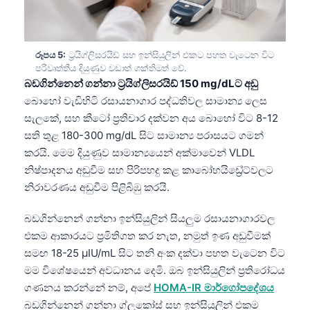
Frysk
Esperanto
රූපය 5:
ට්‍රයිග්ලිසරයිඩ් සහ ඉන්සියුලින් එකට පහත වැටෙන විට
Беларуская мова
පරිවෘත්තීය දියුණුව වඩාත් ශක්තිමත් වේ.
Татар теле
බඩගින්නෙන් ගන්නා ට්‍රයිග්ලිසරයිඩ් 150 mg/dLට අඩු
බොහෝ වැඩිහිටි රසායනාගාර පද්ධතිවල සාමාන්‍ය ලෙස
Кыргызча
සැලකේ, සහ කීටෝ ප්‍රතිචාර දක්වන අය බොහෝ විට 8-12
ئۇيغۇرچە
සති තුළ 180-300 mg/dL සිට සාමාන්‍ය පරාසයට ගමන්
Cebuano
කරයි. මෙම දියුණුව සාමාන්‍යයෙන් අක්මාවෙන් VLDL
නිෂ්පාදනය අඩුවීම සහ පිරිපහදු කළ කාබෝහයිඩ්‍රේට්වලට
Basa Jawa
නිරාවරණය අඩුවීම පිළිබිඹු කරයි.
ພາສາລາວ
බඩගින්නෙන් ගන්නා ඉන්සියුලින් සියලුම රසායනාගාරවල
Монгол
එකම ආකාරයට ප්‍රමිතිගත කර නැත, නමුත් ඉණ අඩුවීමක්
Afrikaans
සමඟ 18-25 μIU/mL සිට තනි අංක දක්වා පහත වැටෙන විට
العربية المغربية
මම විශේෂයෙන් අවධානය දෙමි. ඔබ ඉන්සියුලින් ප්‍රතිරෝධය
ගණනය කරන්නේ නම්, අපේ
HOMA-IR මාර්ගෝපදේශය
Occitan
බඩගින්නෙන් ගන්නා ග්ලූකෝස් සහ ඉන්සියුලින් එකම