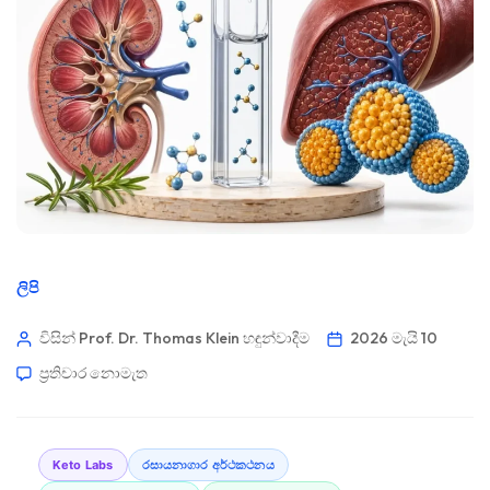
ලිපි
විසින් Prof. Dr. Thomas Klein
හඳුන්වාදීම
2026 මැයි 10
ප්‍රතිචාර නොමැත
Keto Labs
රසායනාගාර අර්ථකථනය