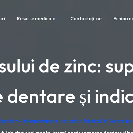
uri
Resurse medicale
Contactaţi-ne
Echipa n
ului de zinc: s
 dentare și indic
 gratuit – Interpretare de laborator, fabricat în Germania
lui de zinc: suplimente, cremă pentru proteze dentare și ind