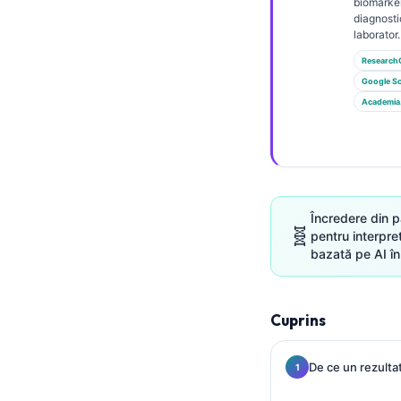
Gàidhlig
biomarker
diagnosti
Euskara
laborator.
Македонски јазик
Research
Google Sc
Latviešu valoda
Academia
Galego
অসমীয়া
සිංහල
سنڌي
Încredere din p
🧬
pentru interpre
پښتو
bazată pe AI în
Slovenčina
Cuprins
Hrvatski
Suomi
De ce un rezultat
Қазақ тілі