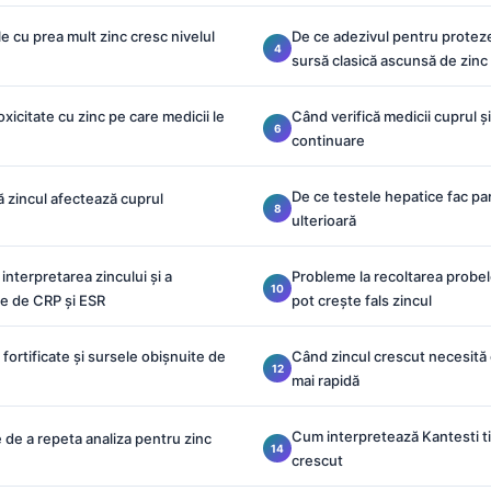
 cu prea mult zinc cresc nivelul
De ce adezivul pentru protez
sursă clasică ascunsă de zinc
icitate cu zinc pe care medicii le
Când verifică medicii cuprul ș
continuare
De ce testele hepatice fac pa
ă zincul afectează cuprul
ulterioară
nterpretarea zincului și a
Probleme la recoltarea probel
ie de CRP și ESR
pot crește fals zincul
 fortificate și sursele obișnuite de
Când zincul crescut necesită
mai rapidă
Cum interpretează Kantesti ti
e de a repeta analiza pentru zinc
crescut