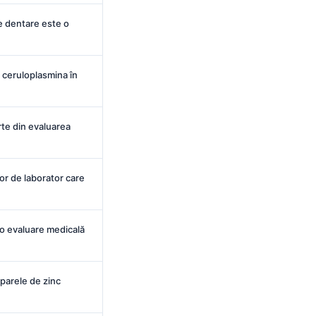
e dentare este o
i ceruloplasmina în
rte din evaluarea
or de laborator care
 o evaluare medicală
parele de zinc