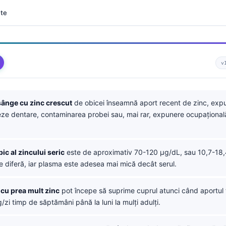
nte
v
sânge cu zinc crescut
de obicei înseamnă aport recent de zinc, exp
ze dentare, contaminarea probei sau, mai rar, expunere ocupațională 
pic al zincului seric
este de aproximativ 70-120 µg/dL, sau 10,7-18,
e diferă, iar plasma este adesea mai mică decât serul.
cu prea mult zinc
pot începe să suprime cuprul atunci când aportul
zi timp de săptămâni până la luni la mulți adulți.