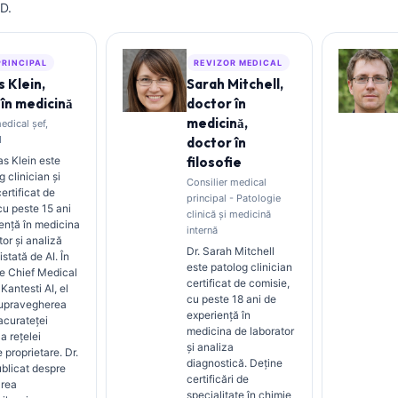
D.
PRINCIPAL
REVIZOR MEDICAL
 Klein,
Sarah Mitchell,
în medicină
doctor în
medicină,
edical șef,
I
doctor în
s Klein este
filosofie
 clinician și
Consilier medical
certificat de
principal - Patologie
cu peste 15 ani
clinică și medicină
ență în medicina
internă
tor și analiză
Dr. Sarah Mitchell
istată de AI. În
este patolog clinician
de Chief Medical
certificat de comisie,
 Kantesti AI, el
cu peste 18 ani de
supravegherea
experiență în
 acurateței
medicina de laborator
a rețelei
și analiza
 proprietare. Dr.
diagnostică. Deține
ublicat despre
certificări de
area
specialitate în chimie