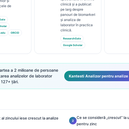
ilor și
clinică și a publicat
cele de
pe larg despre
panouri de biomarkeri
și analiza de
Gate
laborator în practica
holar
clinică.
.edu
ORCID
ResearchGate
Google Scholar
artea a 2 milioane de persoane
tarea analizelor de laborator
Kantesti Analizor pentru analize
 127+ țări.
Ce se consideră „crescut” la 
 al zincului iese crescut la analize
pentru zinc