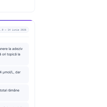
1.0 —
14 iunie 2026
unere la adeziv
ori topică la
4 µmol/L, dar
 total rămâne