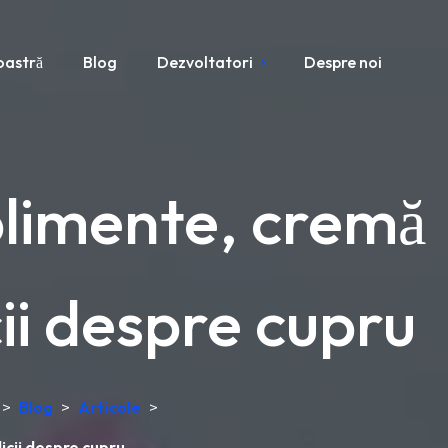
oastră
Blog
Dezvoltatori
Despre noi
uplimente, cremă
ii despre cupru
>
Blog
>
Articole
>
icii despre cupru