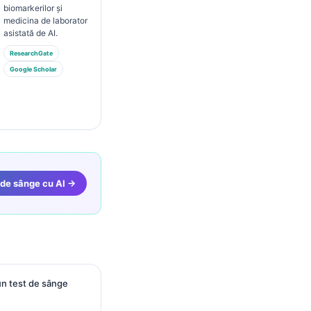
biomarkerilor și
medicina de laborator
asistată de AI.
ResearchGate
Google Scholar
 de sânge cu AI →
un test de sânge