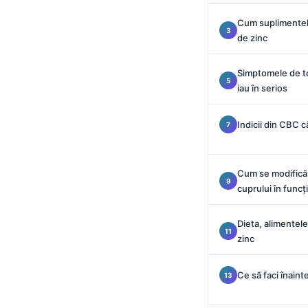
Català
Cum suplimentele
O‘zbekcha
de zinc
Українська
Simptomele de tox
አማርኛ
iau în serios
Kiswahili
ភាសាខ្មែរ
Indicii din CBC c
ဗမာစာ
ไทย
Cum se modifică i
cuprului în funcț
Tagalog
Tiếng Việt
Dieta, alimentele
Bahasa Melayu
zinc
മലയാളം
Ce să faci înaint
ಕನ್ನಡ
ગુજરાતી