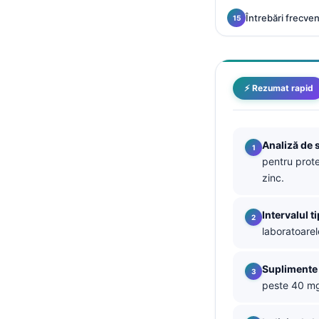
Întrebări frecve
தமிழ்
తెలుగు
मराठी
⚡ Rezumat rapid
اردو
বাংলা
Shqip
Analiză de 
pentru prote
Magyar
zinc.
Slovenščina
한국어
Intervalul ti
laboratoarel
Polski
Lietuvių kalba
Suplimente 
Русский
peste 40 mg/
ქართული