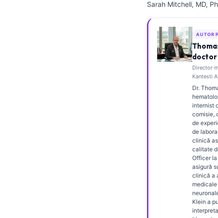
Sarah Mitchell, MD, Ph
Frysk
Esperanto
AUTOR 
Беларуская мова
Thomas
doctor 
Татар теле
Director m
Кыргызча
Kantesti A
Dr. Thoma
ئۇيغۇرچە
hematolog
internist 
Cebuano
comisie, 
Basa Jawa
de experi
de labora
ພາສາລາວ
clinică as
calitate 
Монгол
Officer la
asigură 
Afrikaans
clinică a
medicale 
العربية المغربية
neuronale
Klein a p
Occitan
interpret