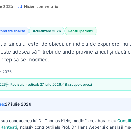
ie 2026
Niciun comentariu
rpretare analize
Actualizare 2026
Pentru pacienți
t al zincului este, de obicei, un indiciu de expunere, nu 
 este adesea să întrebi de unde provine zincul și dacă c
ncep să se modifice.
ie 2026
2026
🩺 Revizuit medical:
27 iulie 2026
✅ Bazat pe dovezi
re:
27 iulie 2026
s sub conducerea lui
Dr. Thomas Klein, medic
în colaborare cu
Consil
 Kantesti
, inclusiv contribuții ale Prof. Dr. Hans Weber și o analiză me