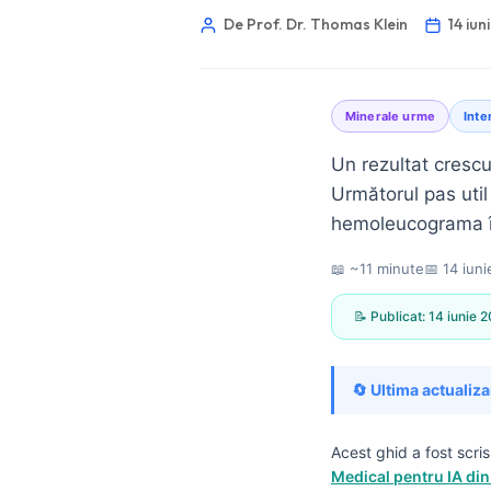
De Prof. Dr. Thomas Klein
14 iun
Minerale urme
Inte
Un rezultat crescu
Următorul pas util
hemoleucograma î
📖 ~11 minute
📅
14 iun
📝 Publicat:
14 iunie 
🔄 Ultima actualiza
Norsk bokmål
Acest ghid a fost scri
Medical pentru IA din
Ślōnskŏ gŏdka