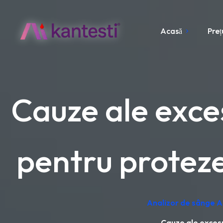
Acasă
Preț
Cauze ale exces
pentru proteze
Analizor de sânge AI
Cauze ale excesu