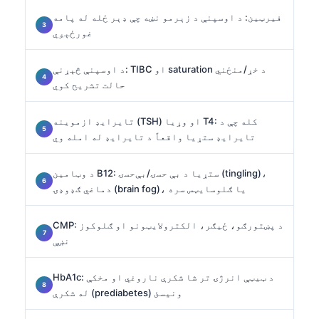
فیرټین: د اوسپنې د زېرمو نښه چې ډېر ځله له پامه
غورځېږي
د اوسپنې څېړنې: TIBC او saturation د خړ/منځني
حالت تشریح کوي
تایرایډ ازموینه (TSH) او وړیا T4: کله چې د
تایرایډ ستړیا واقعاً د تایرایډ له امله وي
د وټامین B12: ستړیا د بې حسۍ/بې‌حسۍ (tingling)،
دماغي ګډوډۍ (brain fog)، یا ګلوسایټس سره
CMP: د پښتورګو، ځیګر، الکترولایټونو او ګلوکوز
نښې
HbA1c: د ټیټې انرژۍ تر شا شکرې ناروغي او مخکې
له شکرې (prediabetes) ونیسئ