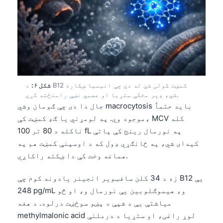
日本語
Eesti
Azərbaycan dili
Bosanski
Svenska
شکل ۶:
د B12 کمښت کولی شي له دې چې انیمیا ښکاره
Српски језик
شي، ډېر مخکې ستړیا او عصبي نښې رامنځته کړي.
Íslenska
جال دا دی چې ګومان وشي macrocytosis باید حتماً
موجود وي. په لومړني یا ګډ کمښت کې، MCV کله
Հայերեն
ناکله د 80 تر 100 fL په نورمال رینج کې پاتې
Bahasa Indonesia
کېدای شي، په ځانګړي ډول که د اوسپنې کمښت هم په
हिन्दी
هماغه وخت کې دا ښکته راکاږي.
Nederlands
زه د 34 کلن سافټویر انجینر یادونه کوم چې B12 یې
Dansk
248 pg/mL و، هیموګلوبین یې نورمال و، او څو
Български
میاشتې یې د شپې د پښو سوځښت درلود. د هغه
methylmalonic acid لوړ راغی، او ستړیا د درملنې
فارسی