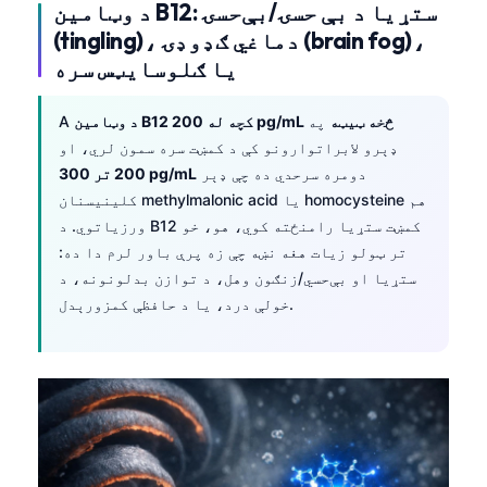
د وټامین B12: ستړیا د بې حسۍ/بې‌حسۍ
తెలుగు
(tingling)، دماغي ګډوډۍ (brain fog)،
یا ګلوسایټس سره
मराठी
اردو
د وټامین B12 کچه له 200 pg/mL څخه ټیټه
په
A
বাংলা
ډېرو لابراتوارونو کې د کمښت سره سمون لري، او
دومره سرحدي ده چې ډېر
200 تر 300 pg/mL
Shqip
کلینیسنان methylmalonic acid یا homocysteine هم
Magyar
ورزیاتوي. د B12 کمښت ستړیا رامنځته کوي، هو، خو
Slovenščina
تر ټولو زیات هغه نښه چې زه پرې باور لرم دا ده:
ستړیا او بې‌حسي/زنګون وهل، د توازن بدلونونه، د
한국어
خولې درد، یا د حافظې کمزورېدل.
Polski
Lietuvių kalba
Русский
ქართული
Čeština