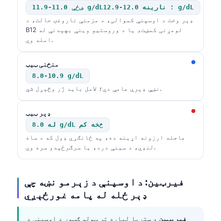
ښځې 11.0-11.9 g/dL؛ نارینه 12.0-12.9 g/dL
ډېر وخت د اوسپنې کموالی، د مزمنې ناروغۍ حالت، د
B12 لومړنی کمښت، یا د وروستیو وینې بهېدنې له
امله وي.
منځنی ټیټ
8.0-10.9 g/dL
نښې ډېرې عامې دي؛ لامل باید ژر وڅېړل شي.
ډېر ټیټ
له 8.0 g/dL څخه کم
عاجله ارزونه اړینه ده، په ځانګړي ډول که د ساه
لنډي، د سینې درد، یا سرګرځېدو سره وي.
فیرټین: د اوسپنې د زېرمو نښه چې
ډېر ځله له پامه غورځېږي
فیریټین
د ستړیا لپاره تر ټولو ګټور د اوسپنې د