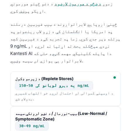
زموږ
د ښځو د هورمون لارښود
د دغو ځینو هورموني
اړیکو پوښښ کوي.
ځینې اروپایي لابراتوارونه د ټیټ فیرټین درملنه
په امریکا یا انګلستان کې د زړو لاب رینجونو په
پرتله ډېر جدي کوي. زما په تجربه کې، د فیرټین کچه
9 ng/mL نږدې هېڅکله بحث ته اړتیا نه لري، او
Kantesti AI دا پایله کلینیکي مهمه ګڼي، حتی که
لابراتوار یې یوازې لږ ټیټه وښيي.
د زېرمو ډکول (Replete Stores)
په ډېرو لویانو کې 50-150 ng/mL
د اوسپنې کموالی لږ احتمال لري، خو التهاب شمېرې
بدولای شي.
ټیټ-نورمال / د نښو لرونکې سیمه (Low-Normal /
Symptomatic Zone)
30-49 ng/mL