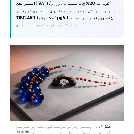
سنتریشن (TSAT) کچه له 20% څخه ټیټه
د دوران/
جریان لرونکې اوسپنې د کموالي ښکارندوی کوي، او
TIBC له شاوخوا 450 µg/dL څخه پورته
ډېری وخت د
کلاسیک اوسپنې د کمښت ملاتړ کوي.
شکل ۴:
د اوسپنې څېړنې مرسته کوي کله چې فیرټین
(ferritin) او نښې په روښانه ډول سره نه وي برابرې.