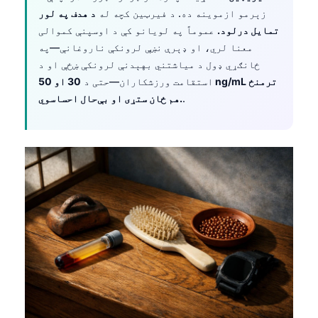
زېرمو ازموینه ده. د فیرټین کچه له
د هدف په لور
تمایل درلود.
عموماً په لویانو کې د اوسپنې کموالی
معنا لري، او ډېرې نښې لرونکې ناروغانې—په
ځانګړي ډول د میاشتني بهېدنې لرونکې ښځې او د
استقامت ورزشکاران—حتی د
30 او 50 ng/mL ترمنځ
.
هم ځان ستړی او بې‌حال احساسوي.