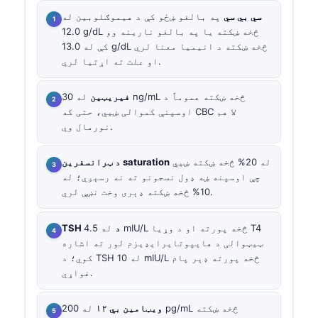
سي بي سي
په بالغو ښځو کې د هیموګلوبین له
12.0 g/dL څخه ښکته یا په بالغو نارینه وو
کې له 13.0 g/dL څخه ښکته د انیمیا معنا لري
او علت ته اړتیا لري.
فیریټین
له 30 ng/mL څخه ښکته عموماً د
اوسپنې کموالی ښيي، حتی که CBC لا هم
نورمال وي.
له 20% څخه ښکته ښيي
د ټرانسفرین saturation
چې اوسپنه ښه ډول نسجونو ته نه رسېږي؛ له
10% څخه ښکته ډېری وخت نښې لري.
TSH د
له 4.5 mIU/L څخه پورته او د وړیا T4
ټیټوالی د هایپوتایرایډیزم لور ته اشاره
کوي؛ د TSH له 10 mIU/L څخه پورته ډېر پام
غواړي.
ویټامین بي ۱۲
له 200 pg/mL څخه ښکته