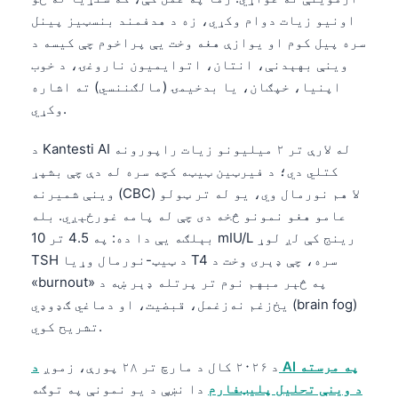
اونیو زیات دوام وکړي، زه د هدفمند بنسټیز پینل
سره پیل کوم او یوازې هغه وخت یې پراخوم چې کیسه د
وینې بهېدنې، انتان، اتوایمیون ناروغۍ، د خوب
اپنیا، خپګان، یا بدخیمۍ (مالګننسي) ته اشاره
وکړي.
د Kantesti AI له لارې تر ۲ میلیونو زیات راپورونه
کتلي دي؛ د فیرټین ټیټه کچه سره له دې چې بشپړ
وینې شمیرنه (CBC) لا هم نورمال وي، یو له تر ټولو
عامو هغو نمونو څخه دی چې له پامه غورځېږي. بله
بېلګه یې دا ده: په 4.5 تر 10 mIU/L رینج کې لږ لوړ
TSH د ټیټ-نورمال وړیا T4 سره، چې ډېری وخت د
«burnout» په څېر مبهم نوم تر پرتله ډېر ښه د
یخ‌زغم نه‌زغمل، قبضیت، او دماغي ګډوډي (brain fog)
تشریح کوي.
د ۲۰۲۶ کال د مارچ تر ۲۸ پورې، زموږ
د AI په مرسته
د وینې تحلیل پلیټفارم
دا نښې د یو نمونې په توګه