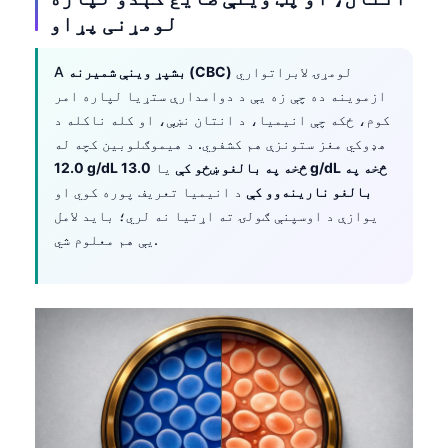
لومړنی پړاو
لومړۍ لابراتواري
بشپړ وینې شمیرنه (CBC)
A
ازموینه ده چې زه یې د دوامدارې ستړیا لپاره امر
کوم، ځکه چې انیمیا، د انتان نښې، او کله ناکله د
هډوکي مغز ستونزې هم کشفوي. د هیموګلوبین کچه له
12.0 g/dL څخه په بالغو ښځو کې
یا
13.0 g/dL څخه په
بالغو نارینه‌وو کې
د انیمیا تعریف پوره کوي او
یوازې د اوسپنې ګولۍ ته اړتیا نه لري؛ باید لامل
یې هم معلوم شي.