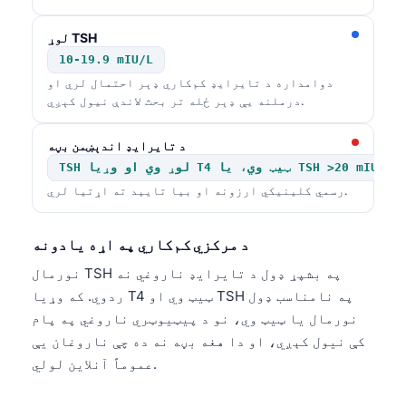
O‘zbekcha
لوړ TSH
Українська
10-19.9 mIU/L
አማርኛ
دوامداره د تایرایډ کم‌کاري ډېر احتمال لري او
درملنه یې ډېر ځله تر بحث لاندې نیول کېږي.
Kiswahili
ភាសាខ្មែរ
د تایرایډ اندېښمن بڼه
ဗမာစာ
TSH لوړ وي او وړیا T4 ټیټ وي، یا TSH >20 mIU/L
رسمي کلینیکي ارزونه او بیا تایید ته اړتیا لري.
ไทย
Tagalog
د مرکزي کم‌کاري په اړه یادونه
Tiếng Việt
نورمال TSH په بشپړ ډول د تایرایډ ناروغي نه
Bahasa Melayu
ردوي. که وړیا T4 ټیټ وي او TSH په نامناسب ډول
മലയാളം
نورمال یا ټیټ وي، نو د پیټیوټري ناروغي په پام
کې نیول کېږي، او دا هغه بڼه نه ده چې ناروغان یې
ಕನ್ನಡ
عموماً آنلاین لولي.
ગુજરાતી
தமிழ்