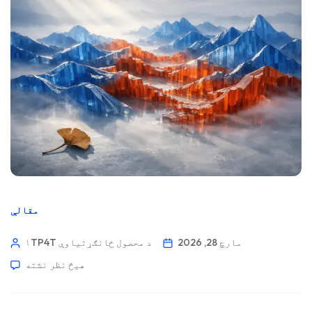
مقالې
مارچ 28, 2026
۱TP4T د محصول ځانګړتیاوې
هیڅ نظر نشته