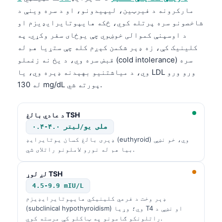
Gàidhlig
مارکرونه د فیرټین، لیپیدونو، او د سره وینې د
Euskara
شاخصونو سره پرتله کوي، ځکه هایپوتایرایډیزم او
Македонски јазик
د اوسپنې کموالی خوښوي چې یوځای سفر وکړي. په
کلینیک کې، زه ډېر شکمن کېږم کله چې ستړیا هم له
Latviešu valoda
قبض سره وي، د یخ نه زغملو (cold intolerance) سره
Galego
وي، د میاشتنیو بهېدنه ډېره وي، یا LDL ورو ورو
অসমীয়া
له 130 mg/dL پورته شي.
සිංහල
د عادي بالغ TSH
سنڌي
۰.۴-۴.۰ ملی یو/لیتر
ډېری بالغ کسان یوتایرایډ (euthyroid) وي، خو نښې
Slovenčina
بیا هم له نورو لاملونو راتلای شي.
Hrvatski
لږ لوړ TSH
Suomi
4.5-9.9 mIU/L
Қазақ тілі
ډېر وخت د فرعي کلینیکي هایپوتایرایډیزم
(subclinical hypothyroidism) وي؛ وړیا T4 او نښې د
Català
راتلونکو ګامونو په ټاکلو کې مرسته کوي.