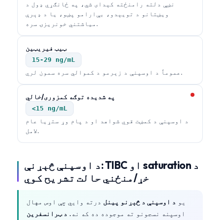
نښې دلته رامنځته کېدای شي، په ځانګړي ډول د
ویښتانو د تویېدو، بې‌ارامو پښو، یا د ډېرې
میاشتني خونریزۍ سره.
ټیټ فیریټین
15-29 ng/mL
عموماً د اوسپنې د زېرمو د کموالي سره سمون لري.
په شدیده توګه کمزوری/خالي
<15 ng/mL
د اوسپنې د کمښت قوي شواهد او د پام وړ ستړیا عام
لامل.
د اوسپنې څېړنې: TIBC او saturation د
خړ/منځني حالت تشریح کوي
یو
د اوسپنې د څېړنو پینل
درته وایي چې اوس مهال
اوسپنه نسجونو ته موجوده ده که نه.
د ټرانسفرین