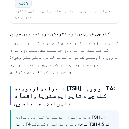
<10%
د پام وړ اوسپنې کموالی احتمال لري او نښې اکثره
مهمې وي.
کله چې فیرټین او سنتریشن سره نه سمون خوري
فیرټین د زېرمو ښکارندویي کوي او سنتریشن د لېږد.
که فیرټین نورمال وي خو سنتریشن ټیټ وي، نو د
ناروغ د اوسپنې کافي حالت ته له دې مخکې فکر وکړئ:
التهاب، وروستۍ عفونت، د پښتورګو ناروغي،
چاغښت، یا ګډ تغذیوي ستونزې.
تایرایډ ازموینه (TSH) او وړیا T4:
کله چې د تایرایډ ستړیا واقعاً د
تایرایډ له امله وي
TSH او
د تایرایډ اړوند ستړیا لپاره، وغواړئ
TSH له 4.5
. لوري ته اشاره کوي. که
وړیا T4 یوځای