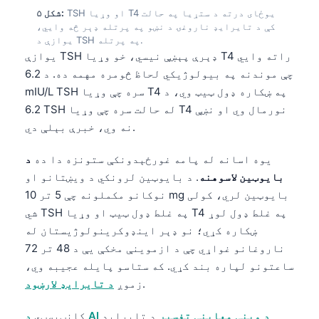
TSH او وړیا T4 یوځای درته د ستړیا په حالت
شکل ۵:
Frysk
کې د تایرایډ ناروغۍ د نښو په پرتله ډېر څه وایي،
Esperanto
یوازې د TSH په پرتله.
یوازې TSH ډېرې پېښې نیسي، خو وړیا T4 راته وايي
Беларуская мова
چې موندنه په بیولوژیکي لحاظ څومره مهمه ده. د 6.2
Татар теле
mIU/L TSH سره چې وړیا T4 په ښکاره ډول ټیټ وي، د
Кыргызча
6.2 TSH له حالت سره چې وړیا T4 نورمال وي او نښې
نه وي، خبرې بېلې دي.
ئۇيغۇرچە
Cebuano
یوه اسانه له پامه غورځېدونکې ستونزه دا ده
د
بایوټین لاسوهنه
. د بایوټین لرونکي د ویښتانو او
Basa Jawa
نوکانو مکملونه چې 5 تر 10 mg بایوټین لري، کولی
ພາສາລາວ
شي TSH په غلط ډول ټیټ او وړیا T4 په غلط ډول لوړ
Монгол
ښکاره کړي؛ نو ډېر اینډوکرینولوژیستان له
ناروغانو غواړي چې د ازموینې مخکې یې د 48 تر 72
Afrikaans
ساعتونو لپاره بند کړي. که ستاسو پایله عجیبه وي،
العربية المغربية
.
زموږ
د تایرایډ لارښود
Occitan
د AI د وینې معاینې تفسیر
د تایرایډ
کانټیسټي