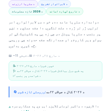
د لابراتوار تشریح
د ستړیا ارزونه
د ناروغ لپاره اسانه
د 2026 تازه معلومات
دوامداره ستړیا عامه ده، خو د سم لابراتواري امر
ترتیب ژر تر ژره د علت تنګوي. دا هغه عملي، د نښو
پر بنسټ د ستړیا پینل دی چې زه یې په کلینیک کې تر
ټولو ډېر کاروم، او همدارنګه هغه حدونه چې ورپسې
څه کېږي بدلوي.
د مارچ ۲۸، ۲۰۲۶
📅
📖 ~11 دقیقې
📝 خپور شوی:
د مارچ ۲۸، ۲۰۲۶
🩺 په طبي ډول بیاکتل شوی:
د ۲۰۲۶ کال د جولای ۲۲مه
✅ د شواهدو پر بنسټ
د ۲۰۲۶ کال د جولای ۲۲مه
🔄 وروستی تازه شوی:
دا لارښود د
ډاکټر توماس کلاین، ایم ډي
په همکارۍ سره
د