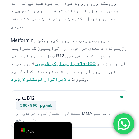
وروسته ورو ورو ښه شوه—په یوه شپه کې نه—له
简体中文
همدې امله زه ناروغانو ته خبرداری ورکوم چې د
Română
اعصابو رغېدل اکثره څو اونۍ تر څو میاشتو وخت
نیسي.
Türkçe
Ελληνικά
Metformin، د پروټون پمپ مخنیوونکي، ویګن
رژیمونه، د معدې جراحي، او اتوایمیون ګاسټرایټس
Português
ټول زما په لېست کې B12 لوړوي. د لا پراخې بڼې
Español
لپاره، زموږ
15,000+ بایومارکر لارښود
ګټور دی. د
Italiano
بشپړ راپور لپاره د ارام قدم‌په‌قدم تګ له لارې،
.
وګورئ:
د لابراتوار لوستلو لارښود
עִבְרִית
Français
کافي B12
العربية
300-900 pg/mL
Deutsch
کمښت لږ احتمال لري، خو نښې او MMA لا هم مهم
کېدای شي.
English
پښتو
سرحدي زون