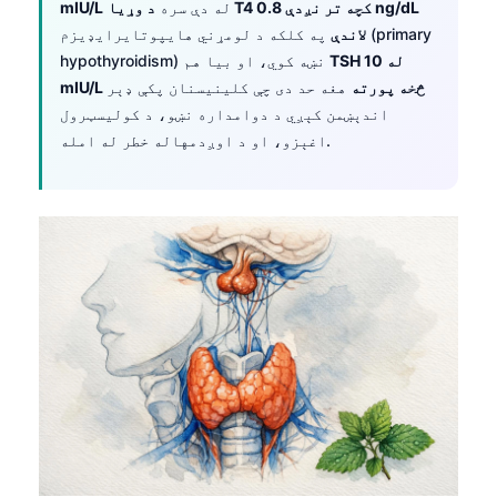
له دې سره
د وړیا T4 کچه تر نږدې 0.8 ng/dL
mIU/L
لاندې
په کلکه د لومړني هایپوتایرایډیزم (primary
TSH له 10
hypothyroidism) نښه کوي، او بیا هم
mIU/L څخه پورته
هغه حد دی چې کلینیسنان پکې ډېر
اندېښمن کېږي د دوامداره نښو، د کولیسټرول
اغېزو، او د اوږدمهاله خطر له امله.
Norsk bokmål
Ślōnskŏ gŏdka