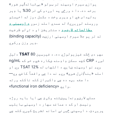
یوازې سیرم اوسپنه تر ټولو «بې‌ثباته/پر شور»
برخه ده. دا د ورځې په اوږدو کې تر 30% یا ډېر
بدلېدای شي او ډېری وخت د مکمل دوز له اخیستو
وروسته لوړېږي؛ له همدې امله زموږ
د اوسپنې د
مطالعاتو لارښود
د سنتریشن او د تړلو ظرفیت
(binding capacity) ته تر یو جلا سیرم اوسپنې ارزښت
ډېر وزن ورکوي.
مهم دی ځکه فیزیولوژي ده. د فیرټین 80
TSAT
دلیل
ng/mL کچه ممکن ډاډمنه ښکاره شي، خو که CRP لوړه
وي او TSAT 12% وي، نو اوسپنه ښايي د التهاب له
امله «بند/تړل شوې» وي، نه دا چې واقعاً کافي وي—
دا هغه بڼه ده چې ډاکټران کله ناکله ورته
«functional iron deficiency» وایي.
عملي لارښوونه: پوښتنه وکړئ چې ایا باید روژه
ونیسئ او که د هماغه سهار د اوسپنې ټابلیټ
پرېږدئ. د اوسپنې څېړنې اسانه تشریح کېږي کله چې