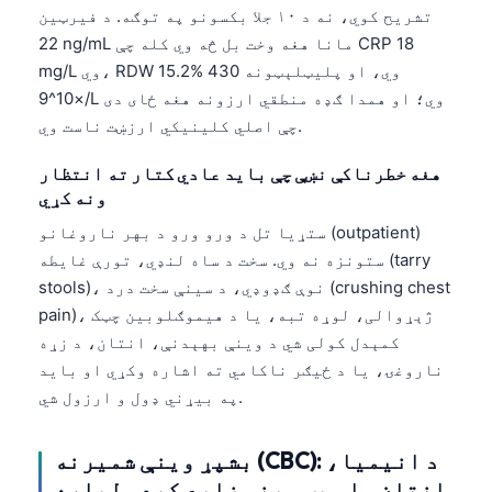
تشریح کوي، نه د ۱۰ جلا بکسونو په توګه. د فیرټین
22 ng/mL مانا هغه وخت بل څه وي کله چې CRP 18
mg/L وي، RDW 15.2% وي، او پلیټلېټونه 430
×10^9/L وي؛ او همدا ګډه منطقي ارزونه هغه ځای دی
چې اصلي کلینیکي ارزښت ناست وي.
هغه خطرناکې نښې چې باید عادي کتار ته انتظار
ونه کړي
ستړیا تل د ورو ورو د بهر ناروغانو (outpatient)
ستونزه نه وي. سخت د ساه لنډي، تورې غایطه (tarry
stools)، نوې ګډوډي، د سینې سخت درد (crushing chest
pain)، ژېړوالی، لوړه تبه، یا د هیموګلوبین چټک
کمېدل کولی شي د وینې بهېدنې، انتان، د زړه
ناروغۍ، یا د ځیګر ناکامي ته اشاره وکړي او باید
په بیړني ډول و ارزول شي.
بشپړ وینې شمیرنه (CBC): د انیمیا،
انتان، او پټ وینې ضایع کېدو لپاره