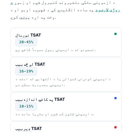
د ازموینې مخکې متغیرونه کنټرول شي، او زموږ
د
روژې لارښود
په ساده انګلیسي کې د قهوې، اوبو او د
وخت په اړه پوښښ کوي.
نورمال TSAT
20-45%
نسجونو ته د اوسپنې رسول عموماً کافي وي.
لږ څه ټیټ TSAT
16-19%
د اوسپنې لومړنی کموالی یا د التهابي له امله د
اوسپنې محدودیت ممکن دی.
په کافي اندازه ټیټ TSAT
10-15%
د اوسپنې شتون کم شوی او ستړیا عامه ده.
ډېر ټیټ TSAT