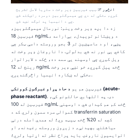
انځور ۳:
ټیټ فیرټین ډېر وخت د ستړیا لامل تشریح
کوي، مخکې له دې چې هیموګلوبین دومره راښکته شي
چې د انیمیا په توګه نښه شي.
زه دا بڼه ډېر وخت وینم: نورمال هیموګلوبین،
فیرټین 18 ng/mL، د ویښتانو تویېدل، بې‌ارامه
پښې، او د ماسپښین تر 3 بجو وروسته داسې ټکر چې
کافي یې نور نه شي بدلولی. دا ناروغان ډېر وخت ته
ویل کېږي چې اوسپنه یې سمه ده، ځکه د لابراتوار
رینج له 12 ng/mL څخه پیل کېږي، خو نښې ډېر وخت
مخکې له ښکاره انیمیا راڅرګندېږي.
فیرټین هم یو
د حاد پړاو غبرګون کوونکی (acute-
. دی. په التهابي حالتونو کې،
phase reactant)
فیرټین له 100 ng/mL څخه کم هم کېدای شي د اوسپنې
کموالی سره سمون ولري که د transferrin saturation
کچه له 20% څخه ټیټه وي؛ له همدې امله درنې
میاشتني بهېدنې، د زیږون وروسته رغېدنه، او
اتوایمیون ناروغۍ باید پراخ نظر ته اړتیا ولري؛