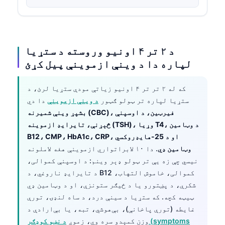
د ۲ تر ۴ اونیو وروسته د ستړیا
لپاره دا د وینې ازموینې پیل کړئ
که له ۲ تر تر ۴ اونیو زیاتې مودې ستړیا لرئ، د
ستړیا لپاره تر ټولو ګټور
د وینې ازموینې
دا دي
بشپړ وینې شمیرنه (CBC)، فیرټین، د اوسپنې
څېړنې، تایرایډ ازموینه (TSH)، وړیا T4، د وټامین
B12، CMP، HbA1c، CRP، او د 25-هایډروکسي
وټامین ډي
. دا ۱۰ لابراتواري ازموینې هغه لاملونه
نیسي چې زه یې تر ټولو ډېر وینم: د اوسپنې کموالی،
د تایرایډ ناروغي، د B12 کموالی، خاموش التهاب،
شکرې، د پښتورو یا د ځیګر ستونزې، او د وټامین ډي
ټیټه کچه. که ستړیا د سینې درد، د ساه لنډۍ، تورې
غایطه (تورې پاخانې)، بې‌هوشي، تبه، یا بې‌ارادې د
وزن کمېدو سره وي، زموږ
د نښو کوډګر (symptoms