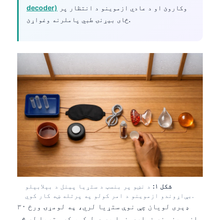
وکاروئ او د عادي ازموینو د انتظار پر
decoder)
ځای بیړنۍ طبي پاملرنه وغواړئ.
شکل ۱:
د نښو پر بنسټ د ستړیا پینل د بېلابېلو
بې‌اړوندو ازموینو د امر کولو په پرتله ښه کار کوي.
ډېری لویان چې نوې ستړیا لري، په لومړۍ ورځ ۳۰
ازموینې نه غواړي. زما په عمل کې، که ستړیا له څو