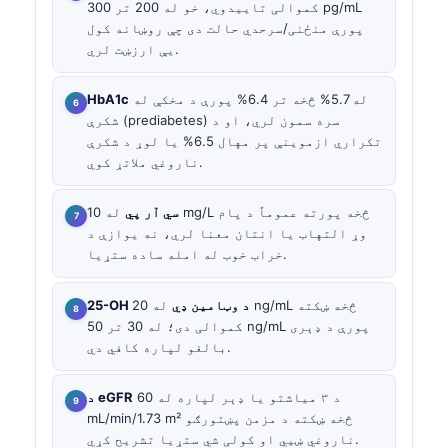
کموالی تاییدوي، خو له 200 تر 300 pg/mL
پورې منځنی/سرحدي حالت دی چې روښانه کول
یې ارزښت لري.
له 5.7% څخه تر 6.4% پورې د مخکې له
HbA1c
شکرې (prediabetes) سره سمون لري، او د
تکراري ازموینې پر مهال 6.5% یا لوړ د شکرې
ناروغي ملاتړ کوي.
سي آر پي
له 10 mg/L څخه پورته عموماً د پام
وړ التهاب یا انتان معنا لري، نه یوازې د
خراب خوب له امله ساده ستړیا.
25-OH د وټامین ډي
له 20 ng/mL څخه ښکته
کموالی دی؛ له 30 تر 50 ng/mL پورې د ډېری
بالغو لپاره کافي دي.
د ۳ میاشتو یا ډېر لپاره له 60
د eGFR
mL/min/1.73 m² څخه ښکته د مزمن پښتورګو
ناروغي ښيي او کولی شي ستړیا تشریح کړي.