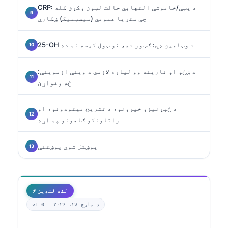
CRP: د پټې/خاموشې التهابي حالت لټون وکړئ کله
چې ستړیا عمومي (سیسټمیک) ښکاري
25-OH د وټامین ډي: ګټور دی، خو ټول کیسه نه ده
د ښځو او نارینه وو لپاره لازمي د وینې ازموینې:
څه وغواړئ
د څېړنیزو خپرونو، د تشریح میتودونو، او
راتلونکو ګامونو په اړه
پوښتل شوې پوښتنې
⚡ لنډ لنډیز
د مارچ ۲۸، ۲۰۲۶
v1.0 —