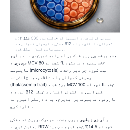
شکل ۲:
د CBC نمونې کولی شي د انیمیا له څرګندېدو
مخکې د اوسپنې کموالی، د B12 کموالی، انتان، یا د
وینې ضایع کېدل اټکل کړي.
هغه برخه چې ډېر خلک یې له پامه غورځوي دا ده
ایم
سي وي
. د MCV کچه له 80 fL څخه ټیټه د مایکرو
سایټوسس (microcytosis) نښه کوي، چې ډېر وخت د
اوسپنې کموالی یا د تالاسیمیا ځانګړنه
(thalassemia trait) وي؛ خو د MCV کچه له 100 fL څخه
لوړه د B12 کموالی، د الکولو اغېز، د ځیګر
ناروغي، هایپوتایرایډیزم، یا د درملو اغېزو ته
اشاره کوي.
او
آر ډي ډبلیو
ډېری وخت د هیموګلوبین نه مخکې
بدلون کوي. د RDW کچه له 14.5% څخه لوړه د ټیټ-