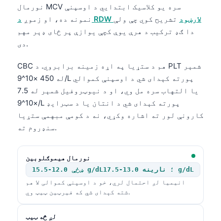
نورمال MCV سره یو کلاسیک ابتدايي د اوسپنې
د RDW لارښود
تشریح کوي چې ولې
نمونه ده، او زموږ
دا ګډ ترکیب د هرې یوې کچې یوازې پر ځای ډېر مهم
دی.
CBC هم د ستړیا په اړه زمینه برابروي. د PLT شمېر
له 450 ×10^9/L پورته کېدای شي د اوسپنې کموالي
یا التهاب سره مل وي، او د نیوټروفیل شمېر له 7.5
×10^9/L پورته کېدای شي د انتان یا د سټرایډ
کارونې لور ته اشاره وکړي، نه د کومې مبهمې ستړیا
سنډروم ته.
نورمال هیموګلوبین
ښځې 12.0-15.5 g/dL؛ نارینه 13.0-17.5 g/dL
انیمیا لږ احتمال لري، خو د اوسپنې کموالی لا هم
شته کېدای شي که فیرټین ټیټ وي.
لږ څه ټیټ