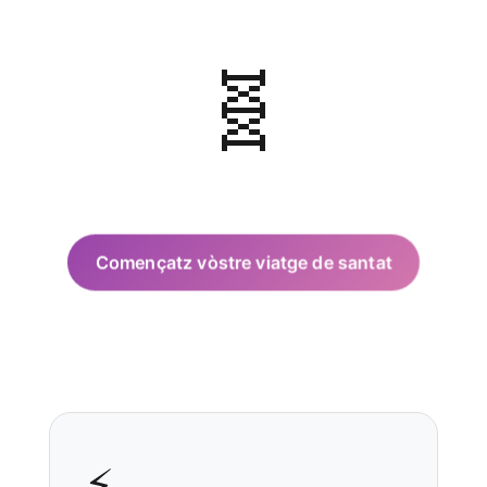
Монгол
Afrikaans
🧬
العربية المغربية
Gàidhlig
Euskara
Македонски јазик
Latviešu valoda
Galego
Començatz vòstre viatge de santat
অসমীয়া
සිංහල
سنڌي
پښتو
⚡
Slovenčina