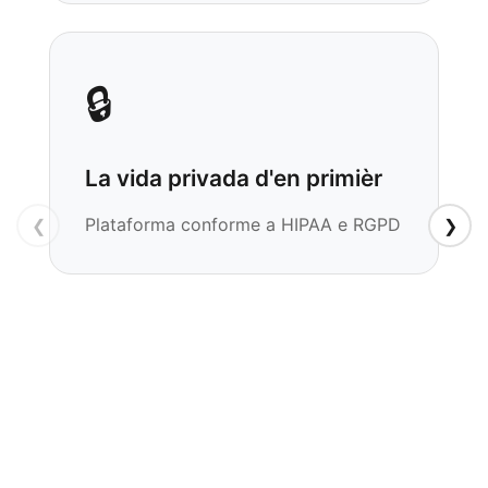
മലയാളം
ಕನ್ನಡ
🔒
ગુજરાતી
தமிழ்
La vida privada d'en primièr
తెలుగు
मराठी
Plataforma conforme a HIPAA e RGPD
❮
❯
اردو
বাংলা
Shqip
Magyar
Slovenščina
한국어
Polski