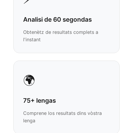
Hrvatski
Suomi
Analisi de 60 segondas
Қазақ тілі
Obtenètz de resultats complets a
Català
l'instant
O‘zbekcha
Українська
አማርኛ
Kiswahili
🌍
ភាសាខ្មែរ
ဗမာစာ
75+ lengas
ไทย
Comprene los resultats dins vòstra
Tagalog
lenga
Tiếng Việt
Bahasa Melayu