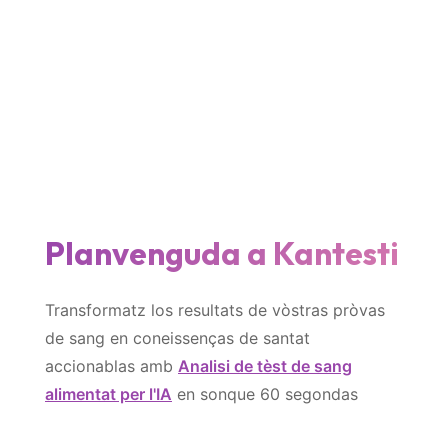
Norsk bokmål
Ślōnskŏ gŏdka
Frysk
Esperanto
Беларуская мова
Planvenguda a Kantesti
Татар теле
Кыргызча
Transformatz los resultats de vòstras pròvas
ئۇيغۇرچە
de sang en coneissenças de santat
Cebuano
accionablas amb
Analisi de tèst de sang
Basa Jawa
alimentat per l'IA
en sonque 60 segondas
ພາສາລາວ