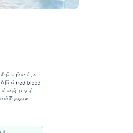
း ဟီမိုဂလိုဘင် ကျ
ီးခြင်း (red blood
င်းသည် ပုံမှန်
း ပျော့ပျော့လေး
ရက်