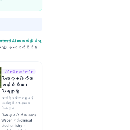
ntesti AI ဆေးဘက်ဆိုင်ရာ
, PhD မှ ဆေးဘက်ဆိုင်ရာ
ပံ့ပိုးကူညီသူ ကျွမ်းကျင်သူ
ပါမောက္ခ ဒေါက်တာ
ဟန်းစ် ဝီဘာ၊
ပါရဂူဘွဲ့
ဓာတ်ခွဲခန်းဆေးပညာနှင့်
လက်တွေ့ဇီဝဓာတုဗေဒ
ပါမောက္ခ
ပါမောက္ခ ဒေါက်တာ Hans
Weber သည် clinical
biochemistry၊