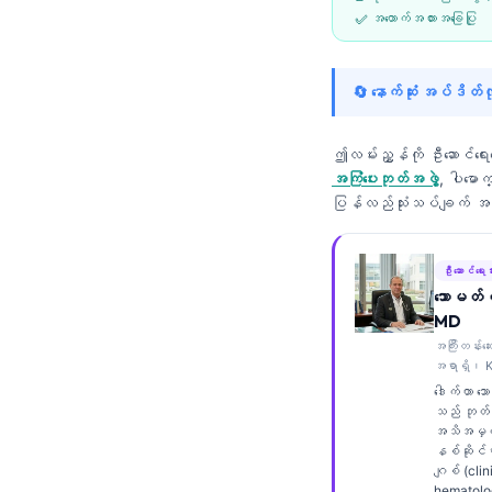
✅ အထောက်အထားအခြေပြု
Frysk
Esperanto
🔄 နောက်ဆုံး အပ်ဒိတ
Беларуская мова
Татар теле
ဤလမ်းညွှန်ကို ဦးဆောင်ရေ
Кыргызча
အကြံပေးဘုတ်အဖွဲ့
, ပါမော
ပြန်လည်သုံးသပ်ချက်
ئۇيغۇرچە
Cebuano
ဦးဆောင်ရေးသ
Basa Jawa
သောမတ်စ
ພາສາລາວ
MD
အကြီးတန်းဆ
Монгол
အရာရှိ၊ K
Afrikaans
ဒေါက်တာ သ
သည် ဘုတ်အ
العربية المغربية
အသိအမှတ်
နစ်ဆိုင်ရာ
Occitan
ဂျစ် (clin
hematolog