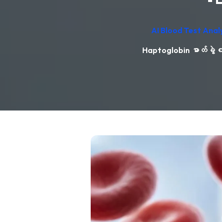
AI Blood Test Anal
Haptoglobin ဓာတ်ခွဲစစ်ဆ