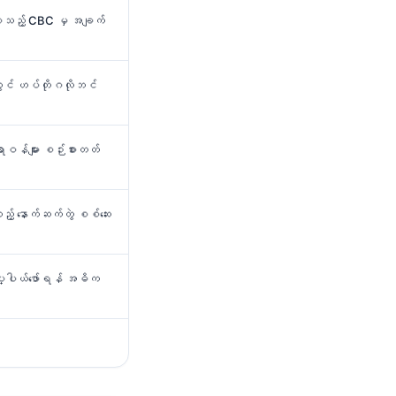
်စေသည့် CBC မှ အချက်
တွင် ဟပ်တိုဂလိုဘင်
ာဝန်များ စဉ်းစားတတ်
ည့် နောက်ဆက်တွဲ စစ်ဆေး
ိပ္ပါယ်ဖော်ရန် အဓိက