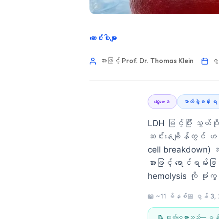
ဆောင်းပါးများ
အားဖြင့် Prof. Dr. Thomas Klein
ဇွ
သွေးဗေဒ
ဓာတ်ခွဲခန်း 
LDH မြင့်ပြီး သွယ်ဝိ
ဆင်းနေချိန်တွင် ဟပ
cell breakdown) အ
အားဖြင့် ရောင်ရမ်းခြင
hemolysis ကို ဖုံး
📖 ~11 မိနစ်
📅
ဇွန် 3,
Norsk bokmål
Ślōnskŏ gŏdka
📝 ထုတ်ဝေထားသည်—
ဇွန