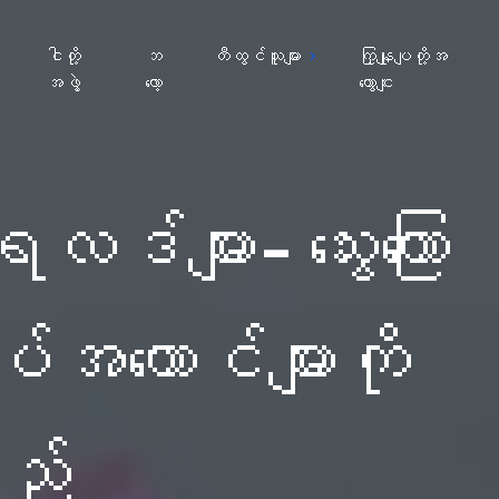
ျ
ငါတို့
ဘ
တီထွင်သူများ
ကြှနျုပျတို့အ
အဖွဲ့
လော့
ကွောငျး
ဒ်များ- သွေးကြော
်အယောင်များကို
သည်