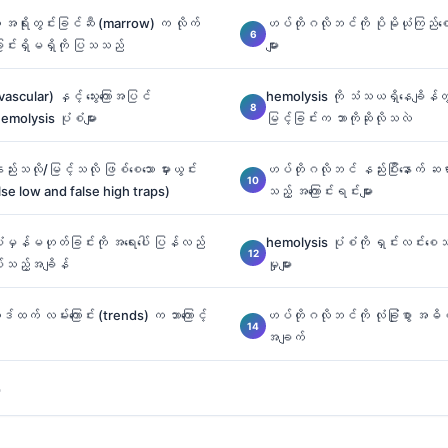
က အရိုးတွင်းခြင်ဆီ (marrow) က လိုက်
ဟပ်တိုဂလိုဘင်ကို ပိုမိုယုံကြည
ခြင်းရှိမရှိကို ပြသသည်
များ
avascular) နှင့် သွေးကြောအပြင်
hemolysis ကို သံသယရှိနေချိန်
molysis ပုံစံများ
မြင့်ခြင်းက ဘာကိုဆိုလိုသလဲ
းသလို/မြင့်သလို ဖြစ်စေသော မှားယွင်း
ဟပ်တိုဂလိုဘင် နည်းပြီးနောက် ဆရ
alse low and false high traps)
သည့် အကြောင်းရင်းများ
မှန်မဟုတ်ခြင်းကို အရေးပေါ် ပြန်လည်
hemolysis ပုံစံကို ရှင်းလင်းစေသ
်သည့်အချိန်
မှုများ
က် လမ်းကြောင်း (trends) က ဘာကြောင့်
ဟပ်တိုဂလိုဘင်ကို လုံခြုံစွာ အဓ
အချက်
း