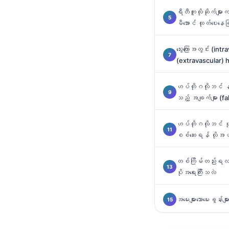
ရီတီကူလိုဆိုက်များ
తెలుగు
မီအောင် ထုတ်ပေးနေ
मराठी
اردو
သွေးကြောအတွင်း (intr
(extravascular) he
বাংলা
Shqip
ဟပ်တိုဂလိုဘင် နည်
သည့် အချက်များ (f
Magyar
Slovenščina
ဟပ်တိုဂလိုဘင် ပုံ
한국어
စစ်ဆေးရန် လိုအပ
Polski
တစ်ကြိမ်တည်းရလဒ်ထ
Lietuvių kalba
ပိုအရေးကြီးသလဲ
Русский
အမေးများသောမေးခွန်းမျာ
ქართული
Čeština