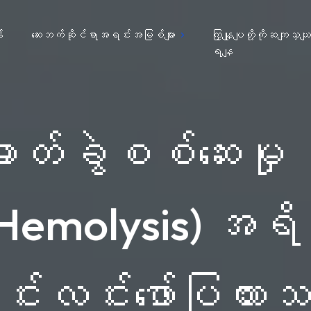
း
ဆေးဘက်ဆိုင်ရာအရင်းအမြစ်များ
ကြှနျုပျတို့ကိုဆကျသှယ
ရနျ
်ခွဲစစ်ဆေးမှု ရလ
(Hemolysis) အရိပ
င်းလင်းဖော်ပြထား