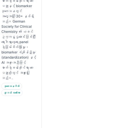
ဓာတ်ခွဲခန်းဆိုင်ရာ ဆေး
ပညာနှင့် biomarker
သုတေသနတွင်
အတွေ့အကြုံ 30+ နှစ်ရှိ
သည်။ German
Society for Clinical
Chemistry ၏ ယခင်
ဥက္ကဋ္ဌဟောင်းဖြစ်ပြီး
ရောဂါရှာဖွေရေး panel
ခွဲခြမ်းစိတ်ဖြာမှု၊
biomarker စံချိန်ညှိမှု
(standardization) နှင့်
AI အကူအညီဖြင့်
ဓာတ်ခွဲခန်းဆိုင်ရာ ဆေး
ပညာတို့တွင် အထူးပြု
သည်။.
သုတေသနဂိတ်
ဂူဂယ် စကော်လာ