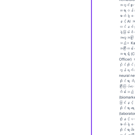
Gàidhlig
အတွင်းလူန
Euskara
ဆရာဝန် (in
ဓာတ်ခွဲခန
Македонски јазик
နှင့် AI 
လင်နစ်ဆိ
Latviešu valoda
ခွဲခြမ်းစိ
အတွေ့အကြုံ
Galego
သည်။ Kan
အကြီးတန်း
অসমীয়া
အရာရှိ (C
Officer)
සිංහල
ပိုင်ဆိုင်မ
سنڌي
ကွန်ရက် (
neural n
پښتو
ဆိုင်ရာ တိက
ကြီးကြပ်ပ
လိန်းသည်
(biomarke
Slovenčina
ခြင်းနှင့်
ဆိုင်ရာ ရော
Hrvatski
(laborato
တို့နှင့
Suomi
ဓာတ်ခွဲခန
Қазақ тілі
ဆိုင်ရာ ခေါ