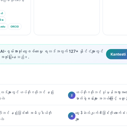
မ်ကြိမ် ထုတ်ဝေခဲ့
တ်
်လာ
.edu
ORCID
I-စွမ်းအားသုံး သွေးစစ်ဆေးမှု ရလဒ်အတွက် 127+ နိုင်ငံများတွင်
Kantesti A
ာ အသုံးပြုနေသည်။.
ရလဒ်များတွင် ဟပ်တိုဂလိုဘင် နည်း
ဟပ်တိုဂလိုဘင် ပုံမှန်အကွာအဝေး
သလဲ
ဓာတ်ခွဲခန်းများ အဘယ်ကြောင့် မတူ
ုဘင် နည်းခြင်း၏ အဓိပ္ပါယ်ကို
သွေးနီဆဲလ် ပျက်စီးခြင်းကို ထောက်
သလဲ
များ