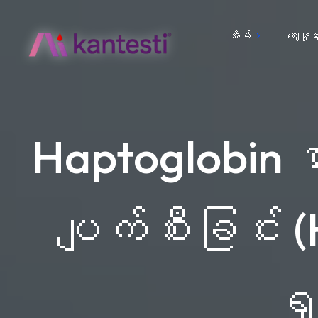
အိမ်
ဈေးနှုန်
Haptoglobin ဓာတ
ပျက်စီးခြင်း 
ရှ