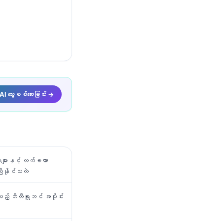
I သွေးစစ်ဆေးခြင်း →
များနှင့် လက်ခဏာ
ညီနိုင်သလဲ
ခံသည့် ဘီလီရူဘင် အပိုင်း