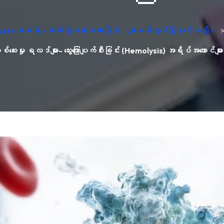
yzer အခမဲ့ - ဓာတ်ခွဲခန်းစကားပြန်၊ ဂျာမနီတွင်ပြုလုပ်သည်။
ေးမှု ရလဒ်များ- သွေးကြောပျက်စီးခြင်း (Hemolysis) အရိပ်အယောင်များက