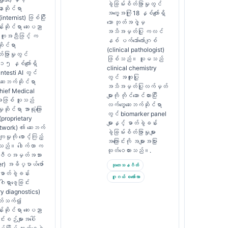
ခွဲခြမ်းစိတ်ဖြာမှုတွင်
ာဆိုင်ရာ
အတွေ့အကြုံ 18 နှစ်ကျော်ရှိ
ternist) ဖြစ်ပြီး
သော ဘုတ်အဖွဲ့မှ
်းဆိုင်ရာ ဆေးပညာ
အသိအမှတ်ပြု ကလင်
အကူအညီဖြင့် က
နစ် ပက်သော်လော်ဂျစ်
ုင်ရာ
(clinical pathologist)
တ်ဖြာမှုတွင်
ဖြစ်သည်။ သူမသည်
 ၁၅ နှစ်ကျော်ရှိ
clinical chemistry
testi AI တွင်
တွင် အထူးပြု
 ဆေးဘက်ဆိုင်ရာ
အသိအမှတ်ပြုလက်မှတ်
hief Medical
များကို ကိုင်ဆောင်ထားပြီး
 အဖြစ် သူသည်
လက်တွေ့ဆေးဘက်ဆိုင်ရာ
ှုဆိုင်ရာ အာရုံကြော
တွင် biomarker panel
proprietary
များနှင့် ဓာတ်ခွဲခန်း
etwork) ၏ ဆေးဘက်
ခွဲခြမ်းစိတ်ဖြာမှုများ
ျမှုကို စောင့်ကြည့်
အကြောင်းကို အများအပြား
ေးသည်။ ဒေါက်တာ က
ထုတ်ဝေထားသည်။.
 ဇီဝအမှတ်အသား
r) အဓိပ္ပာယ်ဖော်
သုတေသနဂိတ်
 ဓာတ်ခွဲခန်း
ဂူဂယ် စကော်လာ
ဂါရှာဖွေခြင်း
ry diagnostics)
်ပတ်သက်၍
်းဆိုင်ရာ ဆေးပညာ
င်းစဉ်များအပေါ်