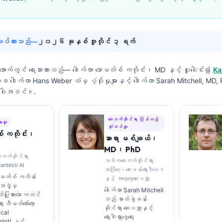
်လုပ်ထားသည်—
၂၀၂၆ ခုနှစ် ဇူလိုင် ၃ ရက်
းအောက်တွင် ရေးသားထားသည်—
ဒေါက်တာ သောမတ်စ် ကလိုင်း၊ MD
နှင့် ပူးပေါင်း၍
Ka
က္ခ ဒေါက်တာ Hans Weber ထံမှ ပံ့ပိုးမှုများနှင့် ဒေါက်တာ Sarah Mitchell, MD
 အပါအဝင်။.
ဆေးဘက်ဆိုင်ရာ ပြန်လည်
ားသူ
သုံးသပ်သူ
် ကလိုင်း၊
ဆာရာ မစ်ချယ်၊
MD၊ PhD
ေးဘက်ဆိုင်ရာ
အဓိကဆေးဘက်ဆိုင်ရာ
antesti AI
အကြံပေး - ဆေးခန်းရောဂါဗေဒ
ောမတ်စ် ကလိန်း
နှင့် အထွေထွေဆေးပညာ
ဖွဲ့မှ
ဒေါက်တာ Sarah Mitchell
ပြုထားသော ကလင်
သည် ဓာတ်ခွဲခန်း
 ဟီမတ်တော်လော့
ဆိုင်ရာ ဆေးပညာနှင့်
ical
ရောဂါရှာဖွေရေး
ist) နှင့်