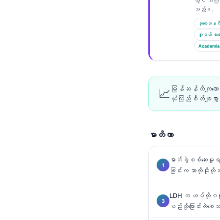
တွင် အကြိ
Català
သည်။.
O‘zbekcha
သုတေသနဂိ
ဂူဂယ် စကော
Українська
Academia
አማርኛ
Kiswahili
ភាសាខ្មែរ
မြန်ဆန်တိကျသော A
📈
ယုံကြည်စိတ်ချစွ
ไทย
Tagalog
မာတိကာ
Tiếng Việt
Bahasa Melayu
ဓာတ်ခွဲစစ်ဆေးမှု
മലയാളം
ခြင်းက ဘာကိုဆိုလို
ಕನ್ನಡ
LDH က ဟပ်တိုဂလိ
ગુજરાતી
မည်သို့ပြောင်းလဲစေ
தமிழ்